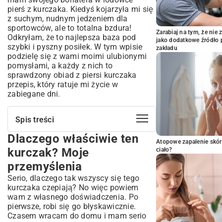
pierś z kurczaka. Kiedyś kojarzyła mi się
z suchym, nudnym jedzeniem dla
sportowców, ale to totalna bzdura!
Zarabiaj na tym, że ni
Odkryłam, że to najlepsza baza pod
jako dodatkowe źródło 
szybki i pyszny posiłek. W tym wpisie
zakładu
podzielę się z wami moimi ulubionymi
pomysłami, a każdy z nich to
sprawdzony obiad z piersi kurczaka
przepis, który ratuje mi życie w
zabiegane dni.
Spis treści
Dlaczego właściwie ten
Dlaczego właściwie ten kurczak? Moje
Atopowe zapalenie skór
przemyślenia
kurczak? Moje
ciało?
Kurczak w sosie pieczarkowym – smak,
przemyślenia
który pamiętam z dzieciństwa
Serio, dlaczego tak wszyscy się tego
Czego potrzebujesz:
kurczaka czepiają? No więc powiem
Jak to zrobić:
wam z własnego doświadczenia. Po
Kiedy potrzebuję czegoś lekkiego:
pierwsze, robi się go błyskawicznie.
Kurczak z grillowanymi warzywami
Czasem wracam do domu i mam serio