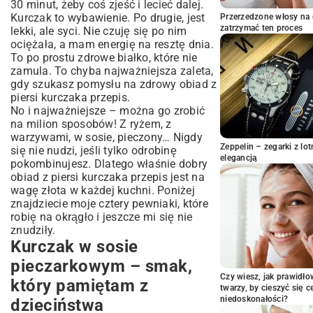
Składniki na lekki posiłek:
30 minut, żeby coś zjeść i lecieć dalej.
Kurczak to wybawienie. Po drugie, jest
Przerzedzone włosy na 
A robisz to tak:
zatrzymać ten proces
lekki, ale syci. Nie czuję się po nim
Dla leniwych (czyli dla mnie): Pieczony
ociężała, a mam energię na resztę dnia.
kurczak z ziemniakami z jednego
To po prostu zdrowe białko, które nie
naczynia
zamula. To chyba najważniejsza zaleta,
Co wrzucić na blachę:
gdy szukasz pomysłu na zdrowy obiad z
Instrukcja obsługi piekarnika:
piersi kurczaka przepis.
No i najważniejsze – można go zrobić
Gdy mam ochotę na „chińczyka”, ale nie
na milion sposobów! Z ryżem, z
chcę zamawiać
warzywami, w sosie, pieczony… Nigdy
Składniki na azjatycką ucztę:
Zeppelin – zegarki z l
się nie nudzi, jeśli tylko odrobinę
Przygotowanie w 5 krokach:
elegancją
pokombinujesz. Dlatego właśnie dobry
Moje triki, żeby kurczak nie był wiórem
obiad z piersi kurczaka przepis jest na
wagę złota w każdej kuchni. Poniżej
Wasze pytania o obiad z piersi kurczaka
znajdziecie moje cztery pewniaki, które
Serio, czy kurczak zawsze musi być suchy?
robię na okrągło i jeszcze mi się nie
Jakie przyprawy najlepiej pasują?
znudziły.
Można to zrobić na zapas?
Kurczak w sosie
To co, gotujemy?
pieczarkowym – smak,
Czy wiesz, jak prawidł
który pamiętam z
twarzy, by cieszyć się 
niedoskonałości?
dzieciństwa