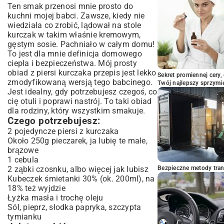
Ten smak przenosi mnie prosto do
kuchni mojej babci. Zawsze, kiedy nie
wiedziała co zrobić, lądował na stole
kurczak w takim właśnie kremowym,
gęstym sosie. Pachniało w całym domu!
To jest dla mnie definicja domowego
ciepła i bezpieczeństwa. Mój prosty
obiad z piersi kurczaka przepis jest lekko
Sekret promiennej cery,
zmodyfikowaną wersją tego babcinego.
Twój najlepszy sprzymi
Jest idealny, gdy potrzebujesz czegoś, co
cię otuli i poprawi nastrój. To taki
obiad
dla rodziny
, który wszystkim smakuje.
Czego potrzebujesz:
2 pojedyncze piersi z kurczaka
Około 250g pieczarek, ja lubię te małe,
brązowe
1 cebula
2 ząbki czosnku, albo więcej jak lubisz
Bezpieczne metody trans
Kubeczek śmietanki 30% (ok. 200ml), na
18% też wyjdzie
Łyżka masła i trochę oleju
Sól, pieprz, słodka papryka, szczypta
tymianku