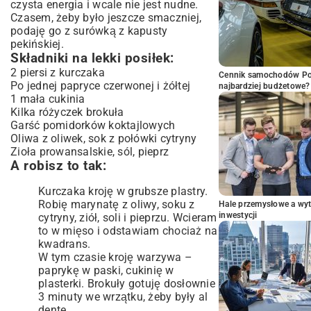
czysta energia i wcale nie jest nudne.
Czasem, żeby było jeszcze smaczniej,
podaję go z
surówką z kapusty
pekińskiej
.
Składniki na lekki posiłek:
2 piersi z kurczaka
Cennik samochodów Por
Po jednej papryce czerwonej i żółtej
najbardziej budżetowe?
1 mała cukinia
Kilka różyczek brokuła
Garść pomidorków koktajlowych
Oliwa z oliwek, sok z połówki cytryny
Zioła prowansalskie, sól, pieprz
A robisz to tak:
Kurczaka kroję w grubsze plastry.
Robię marynatę z oliwy, soku z
Hale przemysłowe a wyt
inwestycji
cytryny, ziół, soli i pieprzu. Wcieram
to w mięso i odstawiam chociaż na
kwadrans.
W tym czasie kroję warzywa –
paprykę w paski, cukinię w
plasterki. Brokuły gotuję dosłownie
3 minuty we wrzątku, żeby były al
dente.