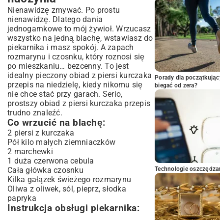
Nienawidzę zmywać. Po prostu
nienawidzę. Dlatego dania
jednogarnkowe to mój żywioł. Wrzucasz
wszystko na jedną blachę, wstawiasz do
piekarnika i masz spokój. A zapach
rozmarynu i czosnku, który roznosi się
po mieszkaniu… bezcenny. To jest
idealny pieczony obiad z piersi kurczaka
Porady dla początkując
przepis na niedzielę, kiedy nikomu się
biegać od zera?
nie chce stać przy garach. Serio,
prostszy obiad z piersi kurczaka przepis
trudno znaleźć.
Co wrzucić na blachę:
2 piersi z kurczaka
Pół kilo małych ziemniaczków
2 marchewki
1 duża czerwona cebula
Cała główka czosnku
Technologie oszczędzan
Kilka gałązek świeżego rozmarynu
Oliwa z oliwek, sól, pieprz, słodka
papryka
Instrukcja obsługi piekarnika: