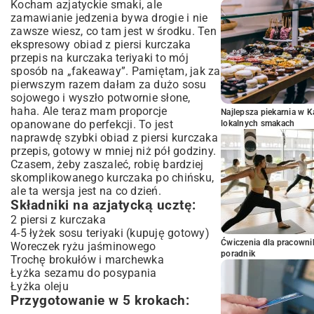
Kocham azjatyckie smaki, ale
zamawianie jedzenia bywa drogie i nie
zawsze wiesz, co tam jest w środku. Ten
ekspresowy obiad z piersi kurczaka
przepis na kurczaka teriyaki to mój
sposób na „fakeaway”. Pamiętam, jak za
pierwszym razem dałam za dużo sosu
sojowego i wyszło potwornie słone,
haha. Ale teraz mam proporcje
Najlepsza piekarnia w 
opanowane do perfekcji. To jest
lokalnych smakach
naprawdę szybki obiad z piersi kurczaka
przepis, gotowy w mniej niż pół godziny.
Czasem, żeby zaszaleć, robię bardziej
skomplikowanego
kurczaka po chińsku
,
ale ta wersja jest na co dzień.
Składniki na azjatycką ucztę:
2 piersi z kurczaka
4-5 łyżek sosu teriyaki (kupuję gotowy)
Ćwiczenia dla pracown
Woreczek ryżu jaśminowego
poradnik
Trochę brokułów i marchewka
Łyżka sezamu do posypania
Łyżka oleju
Przygotowanie w 5 krokach: