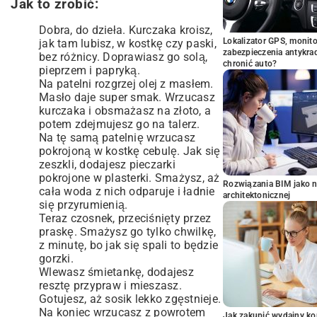
Jak to zrobić:
Dobra, do dzieła. Kurczaka kroisz,
Lokalizator GPS, monito
jak tam lubisz, w kostkę czy paski,
zabezpieczenia antykra
bez różnicy. Doprawiasz go solą,
chronić auto?
pieprzem i papryką.
Na patelni rozgrzej olej z masłem.
Masło daje super smak. Wrzucasz
kurczaka i obsmażasz na złoto, a
potem zdejmujesz go na talerz.
Na tę samą patelnię wrzucasz
pokrojoną w kostkę cebulę. Jak się
zeszkli, dodajesz pieczarki
pokrojone w plasterki. Smażysz, aż
Rozwiązania BIM jako n
cała woda z nich odparuje i ładnie
architektonicznej
się przyrumienią.
Teraz czosnek, przeciśnięty przez
praskę. Smażysz go tylko chwilkę,
z minutę, bo jak się spali to będzie
gorzki.
Wlewasz śmietankę, dodajesz
resztę przypraw i mieszasz.
Gotujesz, aż sosik lekko zgęstnieje.
Na koniec wrzucasz z powrotem
Jak zakupić wydajny ko