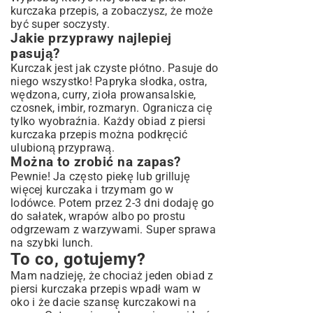
kurczaka przepis, a zobaczysz, że może
być super soczysty.
Jakie przyprawy najlepiej
pasują?
Kurczak jest jak czyste płótno. Pasuje do
niego wszystko! Papryka słodka, ostra,
wędzona, curry, zioła prowansalskie,
czosnek, imbir, rozmaryn. Ogranicza cię
tylko wyobraźnia. Każdy obiad z piersi
kurczaka przepis można podkręcić
ulubioną przyprawą.
Można to zrobić na zapas?
Pewnie! Ja często piekę lub grilluję
więcej kurczaka i trzymam go w
lodówce. Potem przez 2-3 dni dodaję go
do sałatek, wrapów albo po prostu
odgrzewam z warzywami. Super sprawa
na szybki lunch.
To co, gotujemy?
Mam nadzieję, że chociaż jeden obiad z
piersi kurczaka przepis wpadł wam w
oko i że dacie szansę kurczakowi na