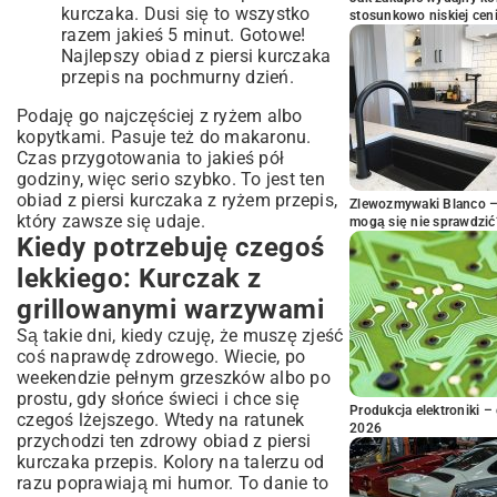
kurczaka. Dusi się to wszystko
stosunkowo niskiej cen
razem jakieś 5 minut. Gotowe!
Najlepszy obiad z piersi kurczaka
przepis na pochmurny dzień.
Podaję go najczęściej z ryżem albo
kopytkami. Pasuje też do makaronu.
Czas przygotowania to jakieś pół
godziny, więc serio szybko. To jest ten
obiad z piersi kurczaka z ryżem przepis,
Zlewozmywaki Blanco – 
który zawsze się udaje.
mogą się nie sprawdzić
Kiedy potrzebuję czegoś
lekkiego: Kurczak z
grillowanymi warzywami
Są takie dni, kiedy czuję, że muszę zjeść
coś naprawdę zdrowego. Wiecie, po
weekendzie pełnym grzeszków albo po
prostu, gdy słońce świeci i chce się
Produkcja elektroniki – 
czegoś lżejszego. Wtedy na ratunek
2026
przychodzi ten zdrowy obiad z piersi
kurczaka przepis. Kolory na talerzu od
razu poprawiają mi humor. To danie to