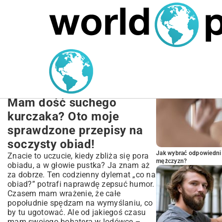
MARIUSZ ŁAMAGA
27.09.2025
NIERUCHOMOŚCI
POPULARNE A
Szybki i Zdrowy Obiad z
Piersi Kurczaka: Proste
Przepisy na Każdą Okazję
Mam dość suchego
kurczaka? Oto moje
sprawdzone przepisy na
soczysty obiad!
Jak wybrać odpowiedni 
Znacie to uczucie, kiedy zbliża się pora
mężczyzn?
obiadu, a w głowie pustka? Ja znam aż
za dobrze. Ten codzienny dylemat „co na
obiad?” potrafi naprawdę zepsuć humor.
Czasem mam wrażenie, że całe
popołudnie spędzam na wymyślaniu, co
by tu ugotować. Ale od jakiegoś czasu
mam swojego bohatera w lodówce –