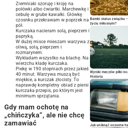
Ziemniaki szoruję i kroję na
połówki albo ćwiartki. Marchewkę i
cebulę w grube kawałki. Główkę
Bambi status związku 
czosnku przekrawam w poprzek na
życiu miłosnym?
pół.
Kurczaka nacieram solą, pieprzem i
papryką.
W dużej misce mieszam warzywa z
oliwą, solą, pieprzem i
rozmarynem.
Wykładam wszystko na blachę. Na
wierzchu kładę kurczaka.
Piekę w 190 stopniach przez jakieś
Wyniki meczów piłki noż
40 minut. Warzywa muszą być
Historia
miękkie, a kurczak złocisty. To
naprawdę kompletny obiad z piersi
kurczaka przepis, po którym jest
minimum sprzątania.
Gdy mam ochotę na
„chińczyka”, ale nie chcę
zamawiać
Jak uniknąć oszustw h