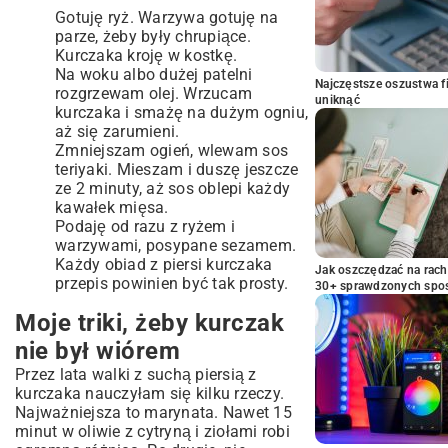
Gotuję ryż. Warzywa gotuję na
parze, żeby były chrupiące.
Kurczaka kroję w kostkę.
Na woku albo dużej patelni
Najczęstsze oszustwa f
rozgrzewam olej. Wrzucam
uniknąć
kurczaka i smażę na dużym ogniu,
aż się zarumieni.
Zmniejszam ogień, wlewam sos
teriyaki. Mieszam i duszę jeszcze
ze 2 minuty, aż sos oblepi każdy
kawałek mięsa.
Podaję od razu z ryżem i
warzywami, posypane sezamem.
Każdy obiad z piersi kurczaka
Jak oszczędzać na rac
przepis powinien być tak prosty.
30+ sprawdzonych sp
Moje triki, żeby kurczak
nie był wiórem
Przez lata walki z suchą piersią z
kurczaka nauczyłam się kilku rzeczy.
Najważniejsza to marynata. Nawet 15
minut w oliwie z cytryną i ziołami robi