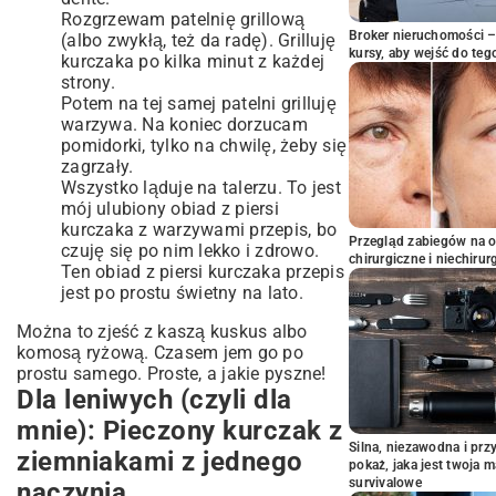
Rozgrzewam patelnię grillową
Broker nieruchomości – 
(albo zwykłą, też da radę). Grilluję
kursy, aby wejść do teg
kurczaka po kilka minut z każdej
strony.
Potem na tej samej patelni grilluję
warzywa. Na koniec dorzucam
pomidorki, tylko na chwilę, żeby się
zagrzały.
Wszystko ląduje na talerzu. To jest
mój ulubiony obiad z piersi
kurczaka z warzywami przepis, bo
Przegląd zabiegów na 
czuję się po nim lekko i zdrowo.
chirurgiczne i niechirur
Ten obiad z piersi kurczaka przepis
jest po prostu świetny na lato.
Można to zjeść z kaszą kuskus albo
komosą ryżową. Czasem jem go po
prostu samego. Proste, a jakie pyszne!
Dla leniwych (czyli dla
mnie): Pieczony kurczak z
Silna, niezawodna i pr
ziemniakami z jednego
pokaż, jaka jest twoja 
survivalowe
naczynia