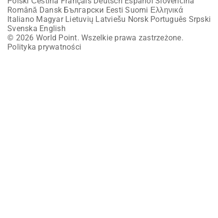
Polski
Čeština
Français
Deutsch
Español
Slovenčina
Română
Dansk
Български
Eesti
Suomi
Ελληνικά
Italiano
Magyar
Lietuvių
Latviešu
Norsk
Português
Srpski
Svenska
English
© 2026 World Point. Wszelkie prawa zastrzeżone.
Polityka prywatności