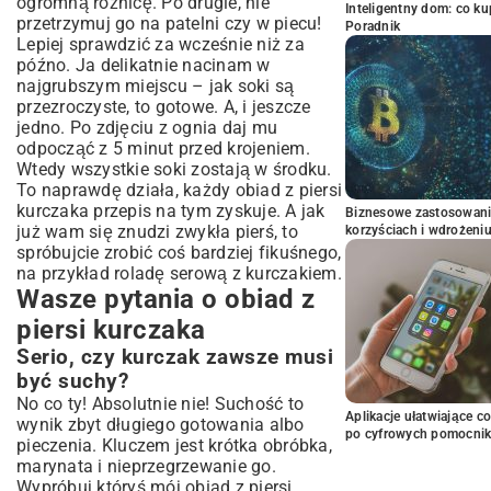
ogromną różnicę. Po drugie, nie
Inteligentny dom: co k
przetrzymuj go na patelni czy w piecu!
Poradnik
Lepiej sprawdzić za wcześnie niż za
późno. Ja delikatnie nacinam w
najgrubszym miejscu – jak soki są
przezroczyste, to gotowe. A, i jeszcze
jedno. Po zdjęciu z ognia daj mu
odpocząć z 5 minut przed krojeniem.
Wtedy wszystkie soki zostają w środku.
To naprawdę działa, każdy obiad z piersi
kurczaka przepis na tym zyskuje. A jak
Biznesowe zastosowani
już wam się znudzi zwykła pierś, to
korzyściach i wdrożeni
spróbujcie zrobić coś bardziej fikuśnego,
na przykład
roladę serową z kurczakiem
.
Wasze pytania o obiad z
piersi kurczaka
Serio, czy kurczak zawsze musi
być suchy?
No co ty! Absolutnie nie! Suchość to
Aplikacje ułatwiające c
wynik zbyt długiego gotowania albo
po cyfrowych pomocni
pieczenia. Kluczem jest krótka obróbka,
marynata i nieprzegrzewanie go.
Wypróbuj któryś mój obiad z piersi