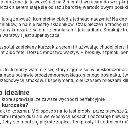
ub mrożone, ja je wcześniej na 2 minutki wrzucam do wrzątku
rczak z serem staje się od razu bardziej wartościowym posiłk
nie lubią zmywać. Kompletny obiad z jednego naczynia! Na dno
iaków, a na nie resztę składników. Czas pieczenia trochę si
ekany kurczak z serem i ziemniakami
, jaki jadłam. Smakuje tr
a warstwy i jest super sycąca.
rzygotuj zapiekany kurczak z serem fit używając chudej piersi
ght albo fetę. Dorzuć mnóstwo warzyw – brokuły, szpinak, po
. Jeśli marzy wam się ser, który ciągnie się w nieskończoność
eta nada potrawie śródziemnomorskiego, słonego posmaku, świ
 orzechowych smaków. Eksperymentujcie! Czasem mieszam kil
 idealnie
, które sprawiają, że zawsze wychodzi perfekcyjnie.
o kurczaka?
k to koszmar. Mój sposób na to jest prosty: przez pierwsze 
 temu mięso dusi się we własnych sokach i pozostaje niewia
, żeby ser mógł się pięknie zapiec. Ten prosty trik odmienił m