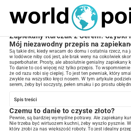
MARIUSZ ŁAMAGA
27.09.2025
NIERUCHOMOŚCI
Zapiekany Kurczak z Serem: Szybki 
Mój niezawodny przepis na zapiekane
Są takie dni, kiedy wracam do domu i ostatnia rzecz, na 
w lodówce niby coś jest, ale brak weny na cokolwiek sko
superbohater. Prosty, ale absolutnie genialny zapiekany 
To danie to coś więcej niż tylko przepis. To wspomnieni
że od razu robi się cieplej. To jest ten pewniak, który
zwykle na wszystko kręci nosem. W tym artykule podziel
serem, żeby był soczysty, pełen smaku i po prostu obłędny
Spis treści
Czemu to danie to czyste złoto?
Czemu to danie to czyste złoto?
Klasyka gatunku, czyli składniki i przygotowanie
Pewnie, są bardziej wymyślne potrawy. Ale zapiekany k
Nie trzeba być wirtuozem kuchni, żeby wyszło pysznie. W
Czego będziesz potrzebować?
który zrobi za nas większość roboty. To jest idealny prz
Przygotowanie mięsa – tu dzieje się magia