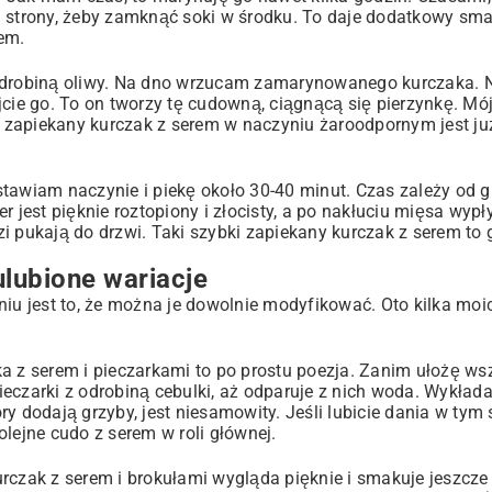
 strony, żeby zamknąć soki w środku. To daje dodatkowy smak,
em.
 odrobiną oliwy. Na dno wrzucam zamarynowanego kurczaka. N
jcie go. To on tworzy tę cudowną, ciągnącą się pierzynkę. Mó
 zapiekany kurczak z serem w naczyniu żaroodpornym jest ju
stawiam naczynie i piekę około 30-40 minut. Czas zależy od g
r jest pięknie roztopiony i złocisty, a po nakłuciu mięsa wyp
i pukają do drzwi. Taki szybki zapiekany kurczak z serem to
ulubione wariacje
niu jest to, że można je dowolnie modyfikować. Oto kilka moi
ka z serem i pieczarkami to po prostu poezja. Zanim ułożę ws
eczarki z odrobiną cebulki, aż odparuje z nich woda. Wykład
y dodają grzyby, jest niesamowity. Jeśli lubicie dania w tym s
olejne cudo z serem w roli głównej.
rczak z serem i brokułami wygląda pięknie i smakuje jeszcze l