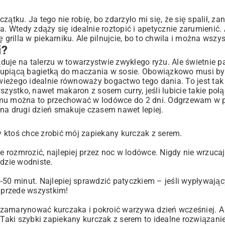
ątku. Ja tego nie robię, bo zdarzyło mi się, że się spalił, za
. Wtedy zdąży się idealnie roztopić i apetycznie zarumienić. A 
 grilla w piekarniku. Ale pilnujcie, bo to chwila i można wszys
i?
uje na talerzu w towarzystwie zwykłego ryżu. Ale świetnie pa
rupiącą bagietką do maczania w sosie. Obowiązkowo musi być
 świeżego idealnie równoważy bogactwo tego dania. To jest tak
wszystko, nawet
makaron z sosem curry
, jeśli lubicie takie poł
blemu można to przechować w lodówce do 2 dni. Odgrzewam w p
 na drugi dzień smakuje czasem nawet lepiej.
dy ktoś chce zrobić mój zapiekany kurczak z serem.
cie rozmrozić, najlepiej przez noc w lodówce. Nigdy nie wrzuc
ędzie wodniste.
-50 minut. Najlepiej sprawdzić patyczkiem – jeśli wypływając
o przede wszystkim!
 zamarynować kurczaka i pokroić warzywa dzień wcześniej. 
 Taki szybki zapiekany kurczak z serem to idealne rozwiązani