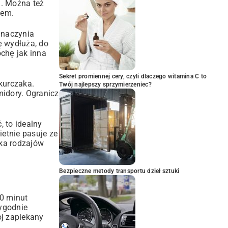
). Można też
iem.
 naczynia
ę wydłuża, do
ochę jak inna
Sekret promiennej cery, czyli dlaczego witamina C to
 kurczaka.
Twój najlepszy sprzymierzeniec?
midory. Ogranicz
, to idealny
etnie pasuje ze
ka rodzajów
Bezpieczne metody transportu dzieł sztuki
20 minut
rygodnie
ój zapiekany