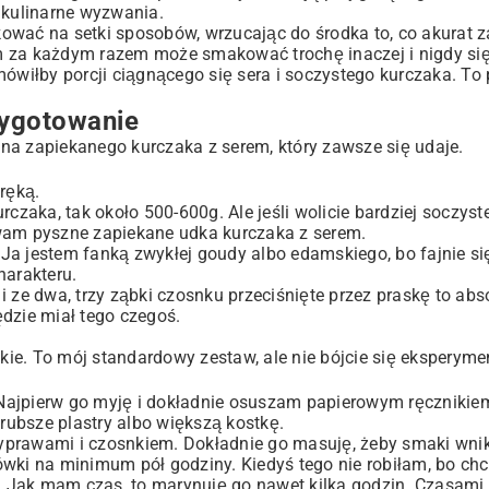
a kulinarne wyzwania.
ować na setki sposobów, wrzucając do środka to, co akurat 
 za każdym razem może smakować trochę inaczej i nigdy się 
mówiłby porcji ciągnącego się sera i soczystego kurczaka. To 
rzygotowanie
na zapiekanego kurczaka z serem, który zawsze się udaje.
ręką.
czaka, tak około 500-600g. Ale jeśli wolicie bardziej soczyst
 wam pyszne zapiekane udka kurczaka z serem.
. Ja jestem fanką zwykłej goudy albo edamskiego, bo fajnie si
harakteru.
i ze dwa, trzy ząbki czosnku przeciśnięte przez praskę to abs
dzie miał tego czegoś.
skie. To mój standardowy zestaw, ale nie bójcie się eksperym
Najpierw go myję i dokładnie osuszam papierowym ręcznikie
grubsze plastry albo większą kostkę.
yprawami i czosnkiem. Dokładnie go masuję, żeby smaki wnik
ówki na minimum pół godziny. Kiedyś tego nie robiłam, bo ch
a. Jak mam czas, to marynuję go nawet kilka godzin. Czasami,