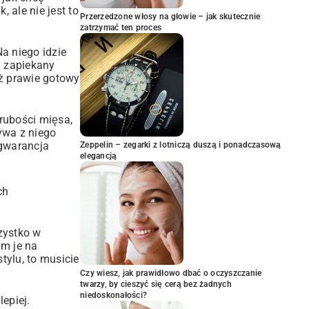
 ale nie jest to
Przerzedzone włosy na głowie – jak skutecznie
zatrzymać ten proces
a niego idzie
j zapiekany
ż prawie gotowy
rubości mięsa,
ływa z niego
 gwarancja
Zeppelin – zegarki z lotniczą duszą i ponadczasową
elegancją
ch
zystko w
am je na
tylu, to musicie
Czy wiesz, jak prawidłowo dbać o oczyszczanie
twarzy, by cieszyć się cerą bez żadnych
niedoskonałości?
epiej.