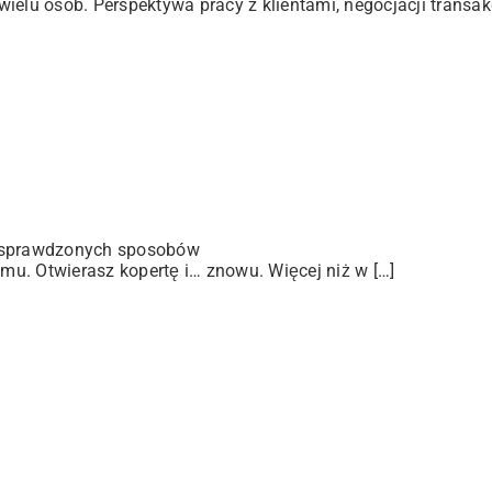
elu osób. Perspektywa pracy z klientami, negocjacji transakc
 sprawdzonych sposobów
u. Otwierasz kopertę i… znowu. Więcej niż w […]