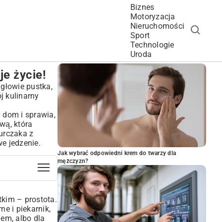
Biznes
Motoryzacja
Nieruchomości
Sport
Technologie
POPULARNE ARTYKUŁY
Uroda
e życie!
 głowie pustka,
j kulinarny
y dom i sprawia,
wą, która
urczaka z
we jedzenie.
Jak wybrać odpowiedni krem do twarzy dla
mężczyzn?
kim – prostota.
e i piekarnik,
iem, albo dla