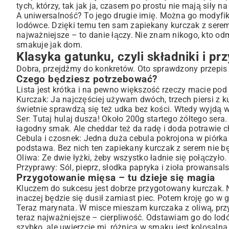
tych, którzy, tak jak ja, czasem po prostu nie mają siły n
Układamy wszystko w naczyniu
A uniwersalność? To jego drugie imię. Można go modyfik
Pieczenie, czyli czas na relaks
lodówce. Dzięki temu ten sam zapiekany kurczak z serem
najważniejsze – to danie łączy. Nie znam nikogo, kto od
A może by tak trochę inaczej? Moje ulubione wariacje
smakuje jak dom.
Kiedy w lodówce są pieczarki…
Klasyka gatunku, czyli składniki i p
Zielono mi! Kurczak z brokułami
Dobra, przejdźmy do konkretów. Oto sprawdzony przepis 
Obiad 2w1, czyli wersja z ziemniakami
Czego będziesz potrzebować?
Wersja fit: lekka alternatywa
Lista jest krótka i na pewno większość rzeczy macie pod 
Serowa fantazja – jaki ser wybrać?
Kurczak: Ja najczęściej używam dwóch, trzech piersi z kur
Moje małe sekrety, żeby danie wyszło idealnie
świetnie sprawdzą się też udka bez kości. Wtedy wyjdą
Ser: Tutaj hulaj dusza! Około 200g startego żółtego sera
Jak uniknąć kulinarnej tragedii, czyli suchego kurczaka?
łagodny smak. Ale cheddar też da radę i doda potrawie c
Ser idealny – ciągnący i złocisty
Cebula i czosnek: Jedna duża cebula pokrojona w piórka 
Z czym to podawać? I co z resztkami?
podstawa. Bez nich ten zapiekany kurczak z serem nie bę
Często mnie o to pytacie
Oliwa: Ze dwie łyżki, żeby wszystko ładnie się połączyło.
Przyprawy: Sól, pieprz, słodka papryka i zioła prowansal
Podsumowując…
Przygotowanie mięsa – tu dzieje się magia
Kluczem do sukcesu jest dobrze przygotowany kurczak. 
inaczej będzie się dusił zamiast piec. Potem kroję go w 
Teraz marynata. W misce mieszam kurczaka z oliwą, prz
teraz najważniejsze – cierpliwość. Odstawiam go do lod
szybko, ale uwierzcie mi, różnica w smaku jest kolosaln