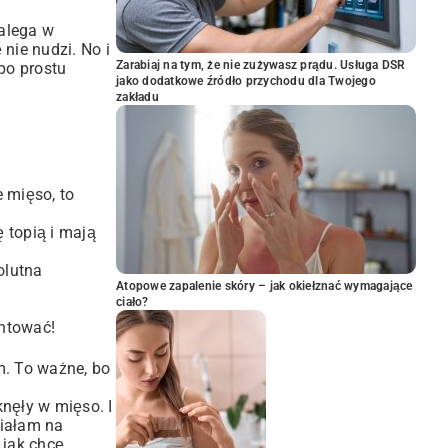
zalega w
nie nudzi. No i
Zarabiaj na tym, że nie zużywasz prądu. Usługa DSR
po prostu
jako dodatkowe źródło przychodu dla Twojego
zakładu
e mięso, to
ę topią i mają
olutna
Atopowe zapalenie skóry – jak okiełznać wymagające
ciało?
entować!
m. To ważne, bo
nęły w mięso. I
ciałam na
 jak chcę