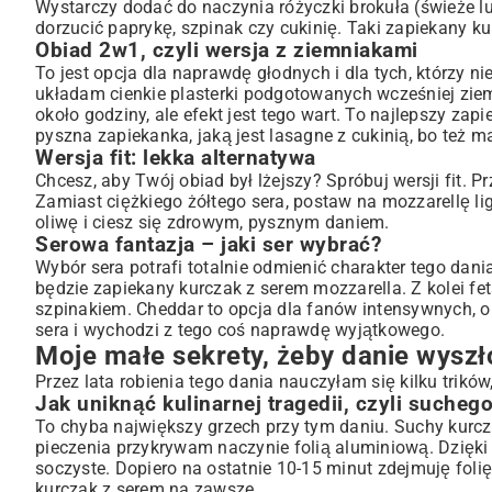
Wystarczy dodać do naczynia różyczki brokuła (świeże l
dorzucić paprykę, szpinak czy cukinię. Taki zapiekany ku
Obiad 2w1, czyli wersja z ziemniakami
To jest opcja dla naprawdę głodnych i dla tych, którzy 
układam cienkie plasterki podgotowanych wcześniej ziemn
około godziny, ale efekt jest tego wart. To najlepszy
zapi
pyszna zapiekanka, jaką jest
lasagne z cukinią
, bo też m
Wersja fit: lekka alternatywa
Chcesz, aby Twój obiad był lżejszy? Spróbuj wersji fit. P
Zamiast ciężkiego żółtego sera, postaw na mozzarellę li
oliwę i ciesz się zdrowym, pysznym daniem.
Serowa fantazja – jaki ser wybrać?
Wybór sera potrafi totalnie odmienić charakter tego dania
będzie zapiekany kurczak z serem mozzarella. Z kolei f
szpinakiem. Cheddar to opcja dla fanów intensywnych,
sera i wychodzi z tego coś naprawdę wyjątkowego.
Moje małe sekrety, żeby danie wyszło
Przez lata robienia tego dania nauczyłam się kilku trików
Jak uniknąć kulinarnej tragedii, czyli sucheg
To chyba największy grzech przy tym daniu. Suchy kurcza
pieczenia przykrywam naczynie folią aluminiową. Dzięki
soczyste. Dopiero na ostatnie 10-15 minut zdejmuję folię
kurczak z serem na zawsze.