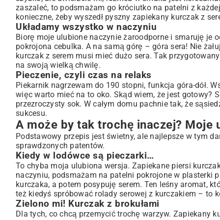
zaszaleć, to podsmażam go króciutko na patelni z każdej
konieczne, żeby wyszedł pyszny zapiekany kurczak z ser
Układamy wszystko w naczyniu
Biorę moje ulubione naczynie żaroodporne i smaruję je
pokrojona cebulka. A na samą górę – góra sera! Nie żału
kurczak z serem musi mieć dużo sera. Tak przygotowany
na swoją wielką chwilę.
Pieczenie, czyli czas na relaks
Piekarnik nagrzewam do 190 stopni, funkcja góra-dół. W
więc warto mieć na to oko. Skąd wiem, że jest gotowy? Se
przezroczysty sok. W całym domu pachnie tak, że sąsiedz
sukcesu.
A może by tak trochę inaczej? Moje 
Podstawowy przepis jest świetny, ale najlepsze w tym da
sprawdzonych patentów.
Kiedy w lodówce są pieczarki…
To chyba moja ulubiona wersja. Zapiekane piersi kurcza
naczyniu, podsmażam na patelni pokrojone w plasterki pi
kurczaka, a potem posypuję serem. Ten leśny aromat, któr
też kiedyś spróbować
rolady serowej z kurczakiem
– to k
Zielono mi! Kurczak z brokułami
Dla tych, co chcą przemycić trochę warzyw. Zapiekany ku