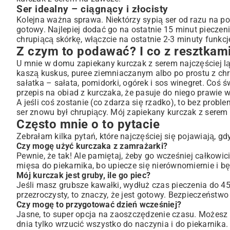
Ser idealny – ciągnący i złocisty
Kolejna ważna sprawa. Niektórzy sypią ser od razu na pocz
gotowy. Najlepiej dodać go na ostatnie 15 minut pieczenia
chrupiącą skórkę, włączcie na ostatnie 2-3 minuty funkcję
Z czym to podawać? I co z resztkam
U mnie w domu zapiekany kurczak z serem najczęściej ląd
kaszą kuskus, puree ziemniaczanym albo po prostu z ch
sałatka – sałata, pomidorki, ogórek i sos winegret. Coś
przepis na obiad z kurczaka, że pasuje do niego prawie 
A jeśli coś zostanie (co zdarza się rzadko), to bez pro
ser znowu był chrupiący. Mój zapiekany kurczak z serem
Często mnie o to pytacie
Zebrałam kilka pytań, które najczęściej się pojawiają, g
Czy mogę użyć kurczaka z zamrażarki?
Pewnie, że tak! Ale pamiętaj, żeby go wcześniej całkowi
mięsa do piekarnika, bo upiecze się nierównomiernie i b
Mój kurczak jest gruby, ile go piec?
Jeśli masz grubsze kawałki, wydłuż czas pieczenia do 45
przezroczysty, to znaczy, że jest gotowy. Bezpieczeństw
Czy mogę to przygotować dzień wcześniej?
Jasne, to super opcja na zaoszczędzenie czasu. Możesz
dnia tylko wrzucić wszystko do naczynia i do piekarnika.