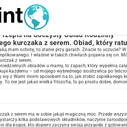
Przepis na Soczysty Obiad Rodzinny
go kurczaka z serem. Obiad, który ratuj
jaką mam ochotę, to stanie przy garach. Znacie to uczucie? W
mplikowanego. I właśnie w takich chwilach pojawia się on. Mó
kurczak z serem.
e niedzielnych obiadów u mamy, to zapach, który wypełnia cał
 smakuje każdemu – od mojego wybrednego siostrzeńca po teścio
ę się z Wami moim sposobem na to, jak zrobić zapiekanego k
. To nie jest jakaś wielka filozofia, to po prostu dobre, domo
urczak z serem ma w sobie jakąś magiczną moc. Przede wszyst
ystarczy kilka podstawowych składników, naczynie żaroodporn
epis dla kogoś, kto dopiero zaczyna swoją przygodę z gotowan