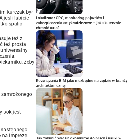
nim kurczak był
jeśli lubicie
Lokalizator GPS, monitoring pojazdów i
tko spalić!
zabezpieczenia antykradzieżowe – jak skutecznie
chronić auto?
suje też z
 też prosta
 uniwersalny
ączenia.
iekarniku, żeby
Rozwiązania BIM jako niezbędne narzędzie w branży
architektonicznej
aj zamrożonego
y sok jest
A następnego
e na imprezę.
Jak zakupić wydajny komputer do pracy i nauki w