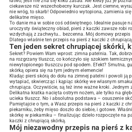
łatwo, jeśli nie zna się kilku zasad. Ale kiedy już je po
Mój niezawodny przepis na pierś z kaczki z chrupiącą sk
ciekawsze niż wszechobecny
kurczak
. Jest ciemne, wyra
Z czym to się je? Moje ulubione dodatki do kaczki
nie wróg, to skarb! Odpowiednio wytopiona, zamienia się 
Najczęstsze pułapki i jak ich uniknąć (też w nie wpadała
delikatne mięso.
To danie ma w sobie coś odświętnego. Idealnie pasuje na 
Teraz twoja kolej na mistrzostwo!
uroczysty
świąteczny obiad
, pierś z kaczki zawsze robi 
wzdychają z zachwytu… bezcenna. Mój domowy przepis na
Dlatego właśnie ten przepis na pierś z kaczki z chrupi
Ten jeden sekret chrupiącej skórki, 
Sekret? Powiem Wam wprost: zimna patelnia. Tak, dobrz
na rozgrzany tłuszcz, co kończyło się szokiem termiczn
niewytopionego tłuszczu pod spodem. Efekt? Smutna, gum
skórką opiera się na tym jednym elemencie!
Kładąc pierś skórą do dołu na zimnej patelni i powoli j
wytapiać, skwiercząc i kąpiąc skórkę we własnym smaku. 
chrupiąca. Oczywiście, są też inne ważne kroki. Jednym z
Delikatna kratka nacięta ostrym nożem, ale tylko na głęb
ucieka tłuszcz. No i absolutna podstawa – osuszenie sk
Pamiętajcie o tym, a Wasz
przepis na pierś z kaczki z ch
piekarniku, żeby mięso doszło do siebie, i gotowe. Właśni
skórkę w piekarniku – finalizując dzieło rozpoczęte na p
kaczki z chrupiącą skórką.
Mój niezawodny przepis na pierś z k