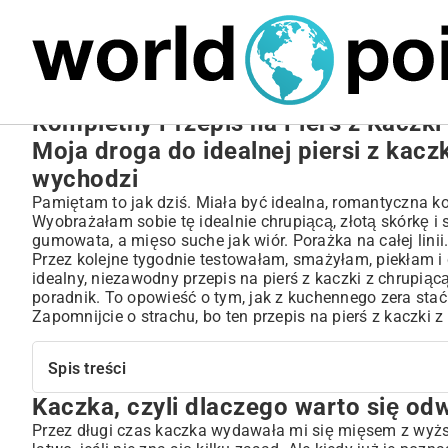
MARIUSZ ŁAMAGA
27.09.2025
NIERUCHOMOŚCI
Kompletny Przepis na Pierś z Kaczki
Moja droga do idealnej piersi z kacz
wychodzi
Pamiętam to jak dziś. Miała być idealna, romantyczna kol
Wyobrażałam sobie tę idealnie chrupiącą, złotą skórkę i
gumowata, a mięso suche jak wiór. Porażka na całej linii
Przez kolejne tygodnie testowałam, smażyłam, piekłam i
idealny, niezawodny przepis na pierś z kaczki z chrupiącą
poradnik. To opowieść o tym, jak z kuchennego zera sta
Zapomnijcie o strachu, bo ten przepis na pierś z kaczki z 
Spis treści
Kaczka, czyli dlaczego warto się od
Kaczka, czyli dlaczego warto się odważyć
Ten jeden sekret chrupiącej skórki, który wszystko zmien
Przez długi czas kaczka wydawała mi się mięsem z wyższ