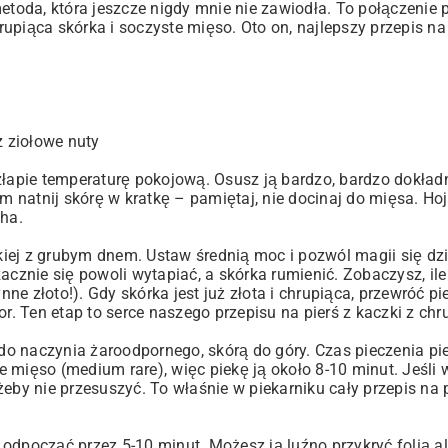
etoda, która jeszcze nigdy mnie nie zawiodła. To połączenie pa
hrupiąca skórka i soczyste mięso. Oto on, najlepszy przepis na 
z ziołowe nuty
złapie temperaturę pokojową. Osusz ją bardzo, bardzo dokład
natnij skórę w kratkę – pamiętaj, nie docinaj do mięsa. Hojn
cha.
akiej z grubym dnem. Ustaw średnią moc i pozwól magii się dzi
acznie się powoli wytapiać, a skórka rumienić. Zobaczysz, ile
ne złoto!). Gdy skórka jest już złota i chrupiąca, przewróć pier
olor. Ten etap to serce naszego przepisu na pierś z kaczki z ch
 do naczynia żaroodpornego, skórą do góry. Czas pieczenia pie
mięso (medium rare), więc piekę ją około 8-10 minut. Jeśli w
eby nie przesuszyć. To właśnie w piekarniku cały przepis na p
ej odpocząć przez 5-10 minut. Możesz ją luźno przykryć folią 