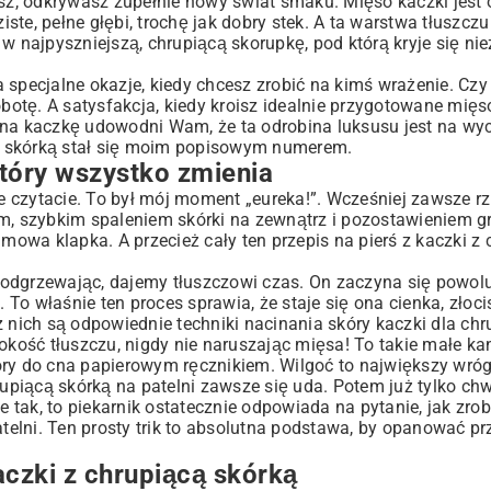
znasz, odkrywasz zupełnie nowy świat smaku. Mięso kaczki jest 
órką
ziste, pełne głębi, trochę jak dobry stek. A ta warstwa tłuszcz
w najpyszniejszą, chrupiącą skorupkę, pod którą kryje się ni
m!)
specjalne okazje, kiedy chcesz zrobić na kimś wrażenie. Czy 
robotę. A satysfakcja, kiedy kroisz idealnie przygotowane mięs
 kaczkę udowodni Wam, że ta odrobina luksusu jest na wyci
ącą skórką stał się moim popisowym numerem.
który wszystko zmienia
e czytacie. To był mój moment „eureka!”. Wcześniej zawsze 
ym, szybkim spaleniem skórki na zewnątrz i pozostawieniem g
owa klapka. A przecież cały ten przepis na pierś z kaczki z 
ą podgrzewając, dajemy tłuszczowi czas. On zaczyna się powol
To właśnie ten proces sprawia, że staje się ona cienka, złoci
 nich są odpowiednie techniki nacinania skóry kaczki dla chr
okość tłuszczu, nigdy nie naruszając mięsa! To takie małe kan
óry do cna papierowym ręcznikiem. Wilgoć to największy wróg
rupiącą skórką na patelni
zawsze się uda. Potem już tylko chw
e tak, to piekarnik ostatecznie odpowiada na pytanie, jak zro
atelni. Ten prosty trik to absolutna podstawa, by opanować prz
aczki z chrupiącą skórką