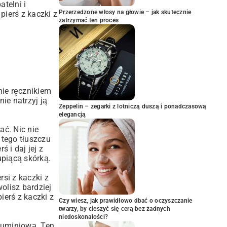
telni i
Przerzedzone włosy na głowie – jak skutecznie
pierś z kaczki z
zatrzymać ten proces
nie ręcznikiem
ie natrzyj ją
Zeppelin – zegarki z lotniczą duszą i ponadczasową
elegancją
ać. Nic nie
 tego tłuszczu
ś i daj jej z
rupiącą skórką.
rsi z kaczki z
olisz bardziej
ierś z kaczki z
Czy wiesz, jak prawidłowo dbać o oczyszczanie
twarzy, by cieszyć się cerą bez żadnych
niedoskonałości?
aluminiową. Ten