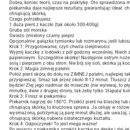
Dobra, koniec teorii, czas na praktykę. Oto sprawdzona m
piekarnika daje najlepsze rezultaty, gwarantując ideał: c
chrupiącą skórką.
Czego potrzebujesz:
1 duża pierś z kaczki (tak około 300-400g)
Gruba sól morska
Świeżo zmielony czarny pieprz
Opcjonalnie: gałązka tymianku lub rozmarynu, jeśli lubis
Krok 1: Przygotowanie, czyli chwila cierpliwości
Wyjmij kaczkę z lodówki z pół godziny wcześniej. Niech 
papierowym. Szczególnie skórkę! Następnie ostrym nożem 
solą i pieprzem z obu stron. Nie bój się soli, skórka ją ko
Krok 2: Magia zimnej patelni
Połóż pierś skórą do dołu na ZIMNEJ patelni, najlepiej t
przyspieszaj. Smaż tak przez około 8-12 minut. Tłuszcz z
będzie! Zlej jego nadmiar do miseczki (nie wylewaj, to płyn
minutkę, dwie z drugiej strony, tak żeby tylko 'złapała’ k
Krok 3: Finisz w piekarniku
Piekarnik nagrzej do 180°C. Przełóż pierś na blaszkę lub
chrupiącą skórką to kluczowa sprawa. Ja celuję w różowe 
wysmażoną, potrzymaj ją parę minut dłużej, ale uważaj, ż
chrupiącą skórką nabiera ostatecznego kształtu.
Krok 4: Odpoczynek! To jest mega ważne!
Po wyjęciu z piekarnika, przełóż kaczkę na deskę i daj j