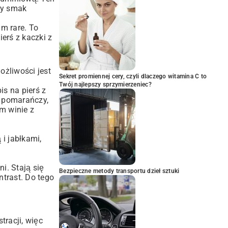
ały smak
m rare. To
ierś z kaczki z
ożliwości jest
Sekret promiennej cery, czyli dlaczego witamina C to
Twój najlepszy sprzymierzeniec?
s na pierś z
z pomarańczy,
m winie z
 i jabłkami,
ni. Stają się
Bezpieczne metody transportu dzieł sztuki
ntrast. Do tego
tracji, więc