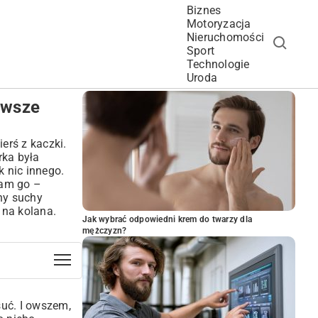
Biznes
Motoryzacja
Nieruchomości
Sport
Technologie
POPULARNE ARTYKUŁY
Uroda
awsze
erś z kaczki.
rka była
k nic innego.
łam go –
jny suchy
 na kolana.
Jak wybrać odpowiedni krem do twarzy dla
mężczyzn?
suć. I owszem,