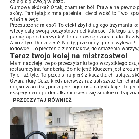
dzielę się swoją wiedzą.
Gumowa skórka? O tak, znam ten ból. Prawie na pewno po
skóry. Pamiętaj: zimna patelnia i cierpliwość to Twoi sp
właśnie tego.
Przesuszone mięso? To efekt zbyt długiego trzymania kac
wtedy całą swoją soczystość i delikatność. Dlatego tak p
pamiętaj o odpoczynku! To naprawdę działa cuda. Każdy d
A co z tym tłuszczem? Nigdy, przenigdy go nie wylewaj! To
lodówce. Do pieczenia ziemniaków, do smażenia warzyw
Teraz twoja kolej na mistrzostwo!
Mam nadzieję, że po przeczytaniu tego wszystkiego czujesz
restauracyjną fanaberią. Bo nie jest! Kluczem jest zrozu
Tyle i aż tyle. To przepis na pierś z kaczki z chrupiącą s
Gwarantuję Ci, że kiedy pierwszy raz usłyszysz ten char
mięso w środku, poczujesz ogromną satysfakcję. To jedno
eksperymentuj z dodatkami i ciesz się smakiem. Daj zna
PRZECZYTAJ RÓWNIEŻ