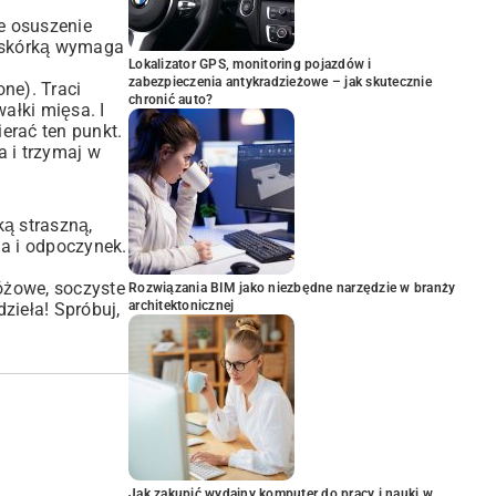
e osuszenie
cą skórką wymaga
Lokalizator GPS, monitoring pojazdów i
zabezpieczenia antykradzieżowe – jak skutecznie
ne). Traci
chronić auto?
ałki mięsa. I
erać ten punkt.
a i trzymaj w
ką straszną,
ia i odpoczynek.
różowe, soczyste
Rozwiązania BIM jako niezbędne narzędzie w branży
architektonicznej
zieła! Spróbuj,
Jak zakupić wydajny komputer do pracy i nauki w