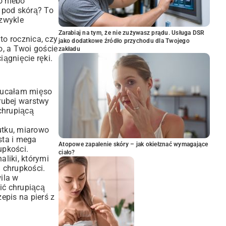
o niebo
u pod skórą? To
ezwykle
Zarabiaj na tym, że nie zużywasz prądu. Usługa DSR
to rocznica, czy
jako dodatkowe źródło przychodu dla Twojego
o, a Twoi goście
zakładu
ągnięcie ręki.
rzucałam mięso
rubej warstwy
chrupiącą
utku, miarowo
sta i mega
Atopowe zapalenie skóry – jak okiełznać wymagające
upkości.
ciało?
aliki, którymi
 chrupkości.
ila w
bić chrupiącą
epis na pierś z