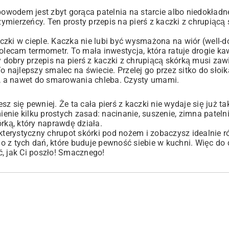
wodem jest zbyt gorąca patelnia na starcie albo niedokładn
rzymierzeńcy. Ten prosty przepis na pierś z kaczki z chrupią
zki w cieple. Kaczka nie lubi być wysmażona na wiór (well-do
olecam termometr. To mała inwestycja, która ratuje drogie kaw
obry przepis na pierś z kaczki z chrupiącą skórką musi zawi
 najlepszy smalec na świecie. Przelej go przez sitko do słoik
, a nawet do smarowania chleba. Czysty umami.
 się pewniej. Że ta cała pierś z kaczki nie wydaje się już ta
mienie kilku prostych zasad: nacinanie, suszenie, zimna pateln
kórką, który naprawdę działa.
akterystyczny chrupot skórki pod nożem i zobaczysz idealnie 
 z tych dań, które buduje pewność siebie w kuchni. Więc do d
ć, jak Ci poszło! Smacznego!