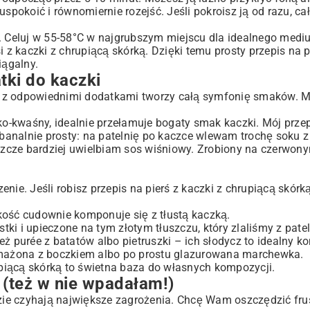
uspokoić i równomiernie rozejść. Jeśli pokroisz ją od razu, c
m. Celuj w 55-58°C w najgrubszym miejscu dla idealnego mediu
 z kaczki z chrupiącą skórką. Dzięki temu prosty przepis na p
iągalny.
tki do kaczki
ale z odpowiednimi dodatkami tworzy całą symfonię smaków. M
-kwaśny, idealnie przełamuje bogaty smak kaczki. Mój przepi
banalnie prosty: na patelnię po kaczce wlewam trochę soku 
eszcze bardziej uwielbiam sos wiśniowy. Zrobiony na czerwony
ie. Jeśli robisz przepis na pierś z kaczki z chrupiącą skórką
kość cudownie komponuje się z tłustą kaczką.
tki i upieczone na tym złotym tłuszczu, który zlaliśmy z patel
ż purée z batatów albo pietruszki – ich słodycz to idealny ko
dsmażona z boczkiem albo po prostu glazurowana marchewka.
rupiącą skórką to świetna baza do własnych kompozycji.
ć (też w nie wpadałam!)
dzie czyhają największe zagrożenia. Chcę Wam oszczędzić frus