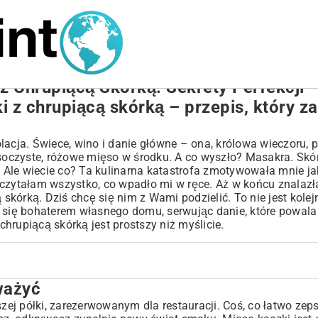
 z Chrupiącą Skórką: Sekrety Perfekcji
ki z chrupiącą skórką – przepis, który z
acja. Świece, wino i danie główne – ona, królowa wieczoru, pi
 soczyste, różowe mięso w środku. A co wyszło? Masakra. Skó
. Ale wiecie co? Ta kulinarna katastrofa zmotywowała mnie ja
 czytałam wszystko, co wpadło mi w ręce. Aż w końcu znalaz
 skórką. Dziś chcę się nim z Wami podzielić. To nie jest kole
ć się bohaterem własnego domu, serwując danie, które powala
chrupiącą skórką jest prostszy niż myślicie.
ważyć
ia
ej półki, zarezerwowanym dla restauracji. Coś, co łatwo zep