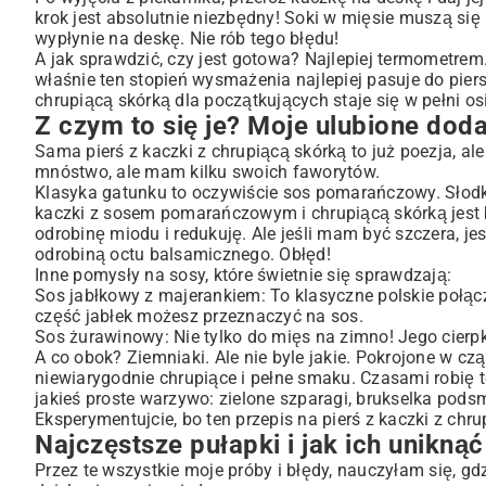
krok jest absolutnie niezbędny! Soki w mięsie muszą się 
wypłynie na deskę. Nie rób tego błędu!
A jak sprawdzić, czy jest gotowa? Najlepiej termometre
właśnie ten stopień wysmażenia najlepiej pasuje do piersi
chrupiącą skórką dla początkujących staje się w pełni os
Z czym to się je? Moje ulubione doda
Sama pierś z kaczki z chrupiącą skórką to już poezja, 
mnóstwo, ale mam kilku swoich faworytów.
Klasyka gatunku to oczywiście sos pomarańczowy. Słodko
kaczki z sosem pomarańczowym i chrupiącą skórką jest 
odrobinę miodu i redukuję. Ale jeśli mam być szczera, j
odrobiną octu balsamicznego. Obłęd!
Inne pomysły na sosy, które świetnie się sprawdzają:
Sos jabłkowy z majerankiem: To klasyczne polskie połączen
część jabłek możesz przeznaczyć na sos.
Sos żurawinowy: Nie tylko do mięs na zimno! Jego cierp
A co obok? Ziemniaki. Ale nie byle jakie. Pokrojone w cząs
niewiarygodnie chrupiące i pełne smaku. Czasami robię te
jakieś proste warzywo: zielone szparagi, brukselka po
Eksperymentujcie, bo ten przepis na pierś z kaczki z ch
Najczęstsze pułapki i jak ich unikną
Przez te wszystkie moje próby i błędy, nauczyłam się, g