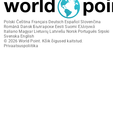
Polski
Čeština
Français
Deutsch
Español
Slovenčina
Română
Dansk
Български
Eesti
Suomi
Ελληνικά
Italiano
Magyar
Lietuvių
Latviešu
Norsk
Português
Srpski
Svenska
English
© 2026 World Point. Kõik õigused kaitstud.
Privaatsuspoliitika