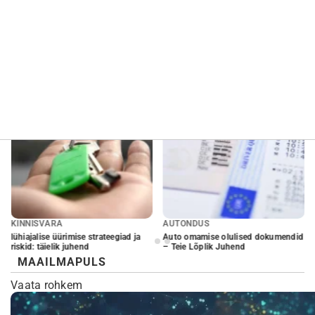
aata rohkem
Vaata rohkem
Vaa
INNISVARA
AUTONDUS
AUT
hiajalise üürimise strateegiad ja
Auto omamise olulised dokumendid
Elek
skid: täielik juhend
– Teie Lõplik Juhend
Juhe
MAAILMAPULS
Vaata rohkem