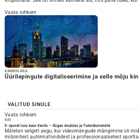
Krüptoraha. See on ilmselt esimene asi, mis pähe tuleb, kui
Vaata rohkem
KINNISVARA
Üürilepingute digitaliseerimine ja selle mõju ki
VALITUD SINULE
 Sügav Analüüs ja Tulevikutrendid
, kui videomängude mängimine oli midagi, mida tegid keldrites
ndidest ja professionaalsetest sportlastest, […]