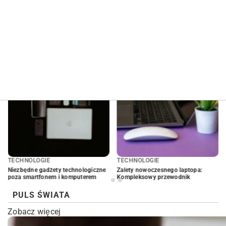
ęcej
Zobacz więcej
Zobacz wię
IE
TECHNOLOGIE
BIZNES
dżety technologiczne
Zalety nowoczesnego laptopa:
Wirtualna rzecz
onem i komputerem
Kompleksowy przewodnik
szkoleniach pr
PULS ŚWIATA
Zobacz więcej