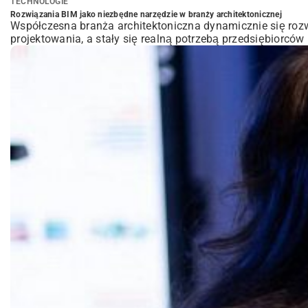
ią rosną oczekiwania inwestorów, wykonawców oraz instytucj