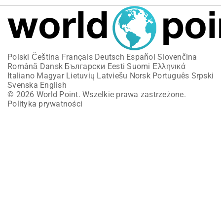
Polski
Čeština
Français
Deutsch
Español
Slovenčina
Română
Dansk
Български
Eesti
Suomi
Ελληνικά
Italiano
Magyar
Lietuvių
Latviešu
Norsk
Português
Srpski
Svenska
English
© 2026 World Point. Wszelkie prawa zastrzeżone.
Polityka prywatności