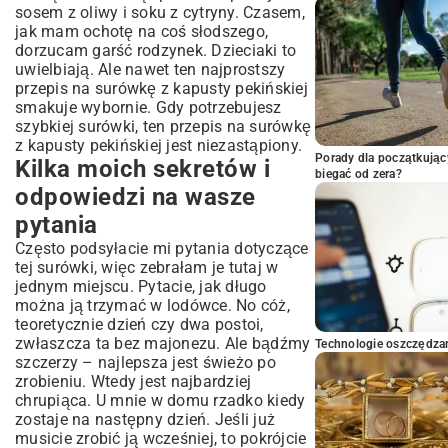
sosem z oliwy i soku z cytryny. Czasem,
jak mam ochotę na coś słodszego,
dorzucam garść rodzynek. Dzieciaki to
uwielbiają. Ale nawet ten najprostszy
przepis na surówkę z kapusty pekińskiej
smakuje wybornie. Gdy potrzebujesz
szybkiej surówki, ten przepis na surówkę
z kapusty pekińskiej jest niezastąpiony.
Porady dla początkując
Kilka moich sekretów i
biegać od zera?
odpowiedzi na wasze
pytania
Często podsyłacie mi pytania dotyczące
tej surówki, więc zebrałam je tutaj w
jednym miejscu. Pytacie, jak długo
można ją trzymać w lodówce. No cóż,
teoretycznie dzień czy dwa postoi,
zwłaszcza ta bez majonezu. Ale bądźmy
Technologie oszczędzan
szczerzy – najlepsza jest świeżo po
zrobieniu. Wtedy jest najbardziej
chrupiąca. U mnie w domu rzadko kiedy
zostaje na następny dzień. Jeśli już
musicie zrobić ją wcześniej, to pokrójcie