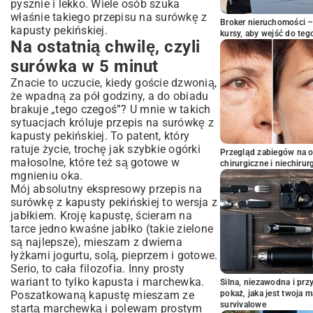
pysznie i lekko. Wiele osób szuka
właśnie takiego przepisu na surówkę z
Broker nieruchomości – 
kapusty pekińskiej.
kursy, aby wejść do teg
Na ostatnią chwilę, czyli
surówka w 5 minut
Znacie to uczucie, kiedy goście dzwonią,
że wpadną za pół godziny, a do obiadu
brakuje „tego czegoś”? U mnie w takich
sytuacjach króluje przepis na surówkę z
kapusty pekińskiej. To patent, który
ratuje życie, trochę jak
szybkie ogórki
Przegląd zabiegów na 
małosolne
, które też są gotowe w
chirurgiczne i niechirur
mgnieniu oka.
Mój absolutny ekspresowy przepis na
surówkę z kapusty pekińskiej to wersja z
jabłkiem. Kroję kapustę, ścieram na
tarce jedno kwaśne jabłko (takie zielone
są najlepsze), mieszam z dwiema
łyżkami jogurtu, solą, pieprzem i gotowe.
Serio, to cała filozofia. Inny prosty
wariant to tylko kapusta i marchewka.
Silna, niezawodna i pr
Poszatkowaną kapustę mieszam ze
pokaż, jaka jest twoja 
survivalowe
startą marchewką i polewam prostym