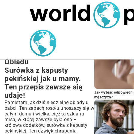
MARIUSZ ŁAMAGA
27.09.2025
NIERUCHOMOŚCI
POPULARNE A
Przepis na Surówkę z
Kapusty Pekińskiej:
Idealny Dodatek do
Obiadu
Surówka z kapusty
pekińskiej jak u mamy.
Ten przepis zawsze się
Jak wybrać odpowiedni 
udaje!
mężczyzn?
Pamiętam jak dziś niedzielne obiady u
babci. Ten zapach rosołu unoszący się w
całym domu i wielka, ciężka szklana
misa, w której zawsze była ona –
królowa dodatków, surówka z kapusty
pekińskiej. Ten dźwięk chrupania,