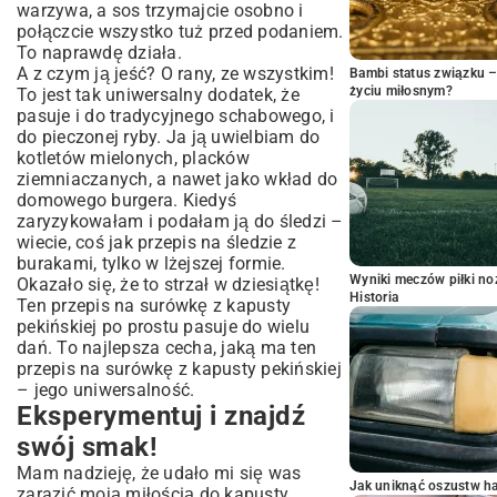
warzywa, a sos trzymajcie osobno i
połączcie wszystko tuż przed podaniem.
To naprawdę działa.
A z czym ją jeść? O rany, ze wszystkim!
Bambi status związku 
życiu miłosnym?
To jest tak uniwersalny dodatek, że
pasuje i do tradycyjnego schabowego, i
do pieczonej ryby. Ja ją uwielbiam do
kotletów mielonych, placków
ziemniaczanych, a nawet jako wkład do
domowego burgera. Kiedyś
zaryzykowałam i podałam ją do śledzi –
wiecie, coś jak
przepis na śledzie z
burakami
, tylko w lżejszej formie.
Wyniki meczów piłki noż
Okazało się, że to strzał w dziesiątkę!
Historia
Ten przepis na surówkę z kapusty
pekińskiej po prostu pasuje do wielu
dań. To najlepsza cecha, jaką ma ten
przepis na surówkę z kapusty pekińskiej
– jego uniwersalność.
Eksperymentuj i znajdź
swój smak!
Mam nadzieję, że udało mi się was
Jak uniknąć oszustw h
zarazić moją miłością do kapusty