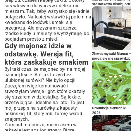
pieprzu, czasem kapkę cukru. Gotowy
stosunkowo niskiej cen
sos wlewam do warzyw i delikatnie
mieszam. Tak, żeby wszystko się ładnie
połączyło. Najlepiej wstawić ją potem na
kwadrans do lodówki, smaki się
przegryzą. Ale przyznam szczerze,
rzadko kiedy u mnie tyle wytrzymuje, bo
podjadam prosto z miski!
Gdy majonez idzie w
odstawkę. Wersja fit,
Zlewozmywaki Blanco – 
mogą się nie sprawdzić
która zaskakuje smakiem
Był taki czas, że majonez był na mojej
czarnej liście. Ale jak tu żyć bez
ulubionej surówki? Nie było opcji!
Zaczęłam więc kombinować i
stworzyłam wersje light, które okazały
się strzałem w dziesiątkę. Są lekkie,
orzeźwiające i idealne na lato. To jest
mój przepis na surówkę z kapusty
Produkcja elektroniki – 
pekińskiej fit, który robi furorę wśród
2026
znajomych.
Zamiast majonezu, moim asem w
rękawie jest sos jogurtowy. Biorę