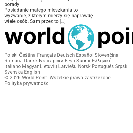
porady
Posiadanie małego mieszkania to
wyzwanie, z którym mierzy się naprawdę
wiele osób. Sam przez to […]
Polski
Čeština
Français
Deutsch
Español
Slovenčina
Română
Dansk
Български
Eesti
Suomi
Ελληνικά
Italiano
Magyar
Lietuvių
Latviešu
Norsk
Português
Srpski
Svenska
English
© 2026 World Point. Wszelkie prawa zastrzeżone.
Polityka prywatności