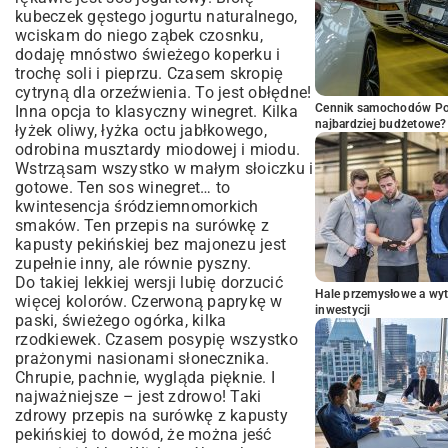
kubeczek gęstego jogurtu naturalnego,
wciskam do niego ząbek czosnku,
dodaję mnóstwo świeżego koperku i
trochę soli i pieprzu. Czasem skropię
cytryną dla orzeźwienia. To jest obłędne!
Cennik samochodów Por
Inna opcja to klasyczny winegret. Kilka
najbardziej budżetowe?
łyżek oliwy, łyżka octu jabłkowego,
odrobina musztardy miodowej i miodu.
Wstrząsam wszystko w małym słoiczku i
gotowe. Ten sos winegret… to
kwintesencja śródziemnomorkich
smaków. Ten przepis na surówkę z
kapusty pekińskiej bez majonezu jest
zupełnie inny, ale równie pyszny.
Do takiej lekkiej wersji lubię dorzucić
Hale przemysłowe a wyt
więcej kolorów. Czerwoną paprykę w
inwestycji
paski, świeżego ogórka, kilka
rzodkiewek. Czasem posypię wszystko
prażonymi nasionami słonecznika.
Chrupie, pachnie, wygląda pięknie. I
najważniejsze – jest zdrowo! Taki
zdrowy przepis na surówkę z kapusty
pekińskiej to dowód, że można jeść