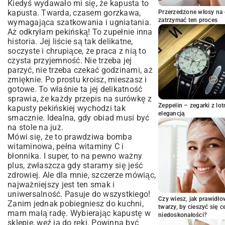
Kiedyś wydawało mi się, że kapusta to
marchewką i kukurydzą
kapusta. Twarda, czasem gorzkawa,
Przerzedzone włosy na 
Gdy majonez idzie w odstawkę. Wersja
zatrzymać ten proces
wymagająca szatkowania i ugniatania.
fit, która zaskakuje smakiem
Aż odkryłam pekińską! To zupełnie inna
historia. Jej liście są tak delikatne,
Na ostatnią chwilę, czyli surówka w 5
soczyste i chrupiące, że praca z nią to
minut
czysta przyjemność. Nie trzeba jej
Kilka moich sekretów i odpowiedzi na
parzyć, nie trzeba czekać godzinami, aż
wasze pytania
zmięknie. Po prostu kroisz, mieszasz i
Eksperymentuj i znajdź swój smak!
gotowe. To właśnie ta jej delikatność
sprawia, że każdy przepis na surówkę z
Zeppelin – zegarki z l
kapusty pekińskiej wychodzi tak
elegancją
smacznie. Idealna, gdy obiad musi być
na stole na już.
Mówi się, że to prawdziwa bomba
witaminowa, pełna witaminy C i
błonnika. I super, to na pewno ważny
plus, zwłaszcza gdy staramy się jeść
zdrowiej. Ale dla mnie, szczerze mówiąc,
najważniejszy jest ten smak i
uniwersalność. Pasuje do wszystkiego!
Czy wiesz, jak prawidł
Zanim jednak pobiegniesz do kuchni,
twarzy, by cieszyć się 
mam małą radę. Wybierając kapustę w
niedoskonałości?
sklepie, weź ją do ręki. Powinna być