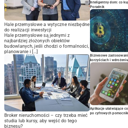
Inteligentny dom: co k
Poradnik
Hale przemysłowe a wytyczne niezbędne
do realizacji inwestycji
Hale przemysłowe są jednymi z
najbardziej złożonych obiektów
budowlanych, jeśli chodzi o formalności,
planowanie i […]
Biznesowe zastosowani
korzyściach i wdrożeni
Aplikacje ułatwiające c
po cyfrowych pomocni
Broker nieruchomości – czy trzeba mieć
studia lub kursy, aby wejść do tego
biznesu?