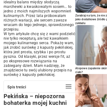
idealny balans między słodyczą
marchewki a kwaskowatym sosem… to
jedno z moich najmilszych wspomnień
kulinarnych. Przez lata próbowałam
Zarabiaj na tym, że ni
jako dodatkowe źródło 
różnych wariacji, ale sercem zawsze
zakładu
wracam do tego jednego, sprawdzonego
przepisu.
W tym artykule chcę się z wami podzielić
nie tylko recepturą, ale też kawałkiem
mojego kulinarnego serca. Pokażę wam,
jak zrobić surówkę z kapusty pekińskiej,
która jest prosta, szybka i po prostu
pyszna. Od klasyki, przez wersje fit, aż
po ekspresowe rozwiązania na
zabiegany dzień. Mam nadzieję, że
Atopowe zapalenie skór
znajdziecie tu swój ulubiony przepis na
ciało?
surówkę z kapusty pekińskiej.
Spis treści
Pekińska – niepozorna
Pekińska – niepozorna bohaterka mojej
kuchni
bohaterka mojej kuchni
Klasyk nad klasykami, czyli surówka z