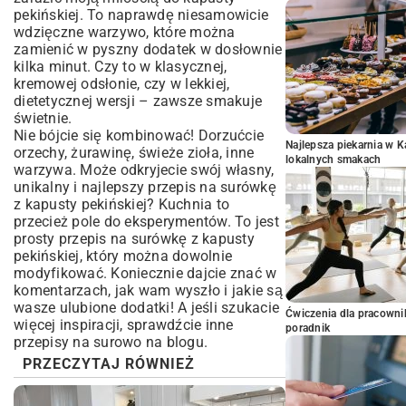
pekińskiej. To naprawdę niesamowicie
wdzięczne warzywo, które można
zamienić w pyszny dodatek w dosłownie
kilka minut. Czy to w klasycznej,
kremowej odsłonie, czy w lekkiej,
dietetycznej wersji – zawsze smakuje
świetnie.
Nie bójcie się kombinować! Dorzućcie
Najlepsza piekarnia w 
orzechy, żurawinę, świeże zioła, inne
lokalnych smakach
warzywa. Może odkryjecie swój własny,
unikalny i najlepszy przepis na surówkę
z kapusty pekińskiej? Kuchnia to
przecież pole do eksperymentów. To jest
prosty przepis na surówkę z kapusty
pekińskiej, który można dowolnie
modyfikować. Koniecznie dajcie znać w
komentarzach, jak wam wyszło i jakie są
wasze ulubione dodatki! A jeśli szukacie
Ćwiczenia dla pracown
więcej inspiracji, sprawdźcie inne
poradnik
przepisy na surowo
na blogu.
PRZECZYTAJ RÓWNIEŻ