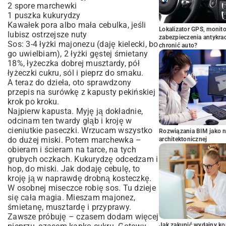
2 spore marchewki
1 puszka kukurydzy
Kawałek pora albo mała cebulka, jeśli
Lokalizator GPS, monito
lubisz ostrzejsze nuty
zabezpieczenia antykra
Sos: 3-4 łyżki majonezu (daję kielecki, bo
chronić auto?
go uwielbiam), 2 łyżki gęstej śmietany
18%, łyżeczka dobrej musztardy, pół
łyżeczki cukru, sól i pieprz do smaku.
A teraz do dzieła, oto sprawdzony
przepis na surówkę z kapusty pekińskiej
krok po kroku.
Najpierw kapusta. Myję ją dokładnie,
odcinam ten twardy głąb i kroję w
cieniutkie paseczki. Wrzucam wszystko
Rozwiązania BIM jako n
do dużej miski. Potem marchewka –
architektonicznej
obieram i ścieram na tarce, na tych
grubych oczkach. Kukurydzę odcedzam i
hop, do miski. Jak dodaję cebulę, to
kroję ją w naprawdę drobną kosteczkę.
W osobnej miseczce robię sos. Tu dzieje
się cała magia. Mieszam majonez,
śmietanę, musztardę i przyprawy.
Zawsze próbuję – czasem dodam więcej
Jak zakupić wydajny ko