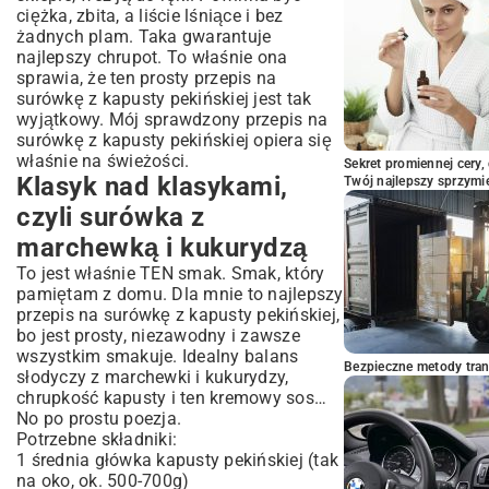
ciężka, zbita, a liście lśniące i bez
żadnych plam. Taka gwarantuje
najlepszy chrupot. To właśnie ona
sprawia, że ten prosty przepis na
surówkę z kapusty pekińskiej jest tak
wyjątkowy. Mój sprawdzony przepis na
surówkę z kapusty pekińskiej opiera się
właśnie na świeżości.
Sekret promiennej cery,
Klasyk nad klasykami,
Twój najlepszy sprzymi
czyli surówka z
marchewką i kukurydzą
To jest właśnie TEN smak. Smak, który
pamiętam z domu. Dla mnie to najlepszy
przepis na surówkę z kapusty pekińskiej,
bo jest prosty, niezawodny i zawsze
wszystkim smakuje. Idealny balans
Bezpieczne metody trans
słodyczy z marchewki i kukurydzy,
chrupkość kapusty i ten kremowy sos…
No po prostu poezja.
Potrzebne składniki:
1 średnia główka kapusty pekińskiej (tak
na oko, ok. 500-700g)