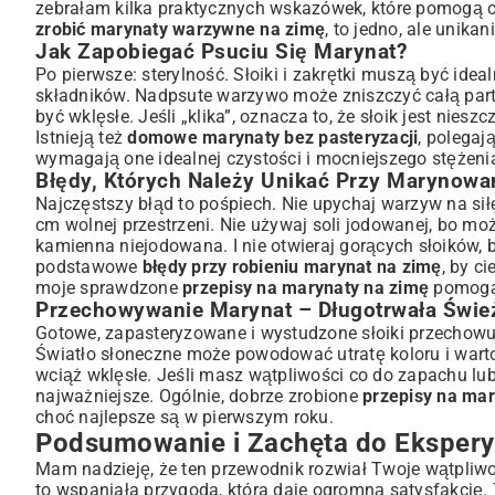
zebrałam kilka praktycznych wskazówek, które pomogą c
zrobić marynaty warzywne na zimę
, to jedno, ale unikan
Jak Zapobiegać Psuciu Się Marynat?
Po pierwsze: sterylność. Słoiki i zakrętki muszą być ide
składników. Nadpsute warzywo może zniszczyć całą partię
być wklęsłe. Jeśli „klika”, oznacza to, że słoik jest nies
Istnieją też
domowe marynaty bez pasteryzacji
, polegaj
wymagają one idealnej czystości i mocniejszego stężenia
Błędy, Których Należy Unikać Przy Marynowa
Najczęstszy błąd to pośpiech. Nie upychaj warzyw na sił
cm wolnej przestrzeni. Nie używaj soli jodowanej, bo m
kamienna niejodowana. I nie otwieraj gorących słoików, 
podstawowe
błędy przy robieniu marynat na zimę
, by c
moje sprawdzone
przepisy na marynaty na zimę
pomogą 
Przechowywanie Marynat – Długotrwała Świe
Gotowe, zapasteryzowane i wystudzone słoiki przechowuj
Światło słoneczne może powodować utratę koloru i wart
wciąż wklęsłe. Jeśli masz wątpliwości co do zapachu lub
najważniejsze. Ogólnie, dobrze zrobione
przepisy na mar
choć najlepsze są w pierwszym roku.
Podsumowanie i Zachęta do Eksper
Mam nadzieję, że ten przewodnik rozwiał Twoje wątpliw
to wspaniała przygoda, która daje ogromną satysfakcję. 