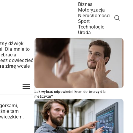
Biznes
Motoryzacja
Nieruchomości
Sport
Technologie
POPULARNE ARTYKUŁY
Uroda
czny dźwięk
i. Dla mnie to
lebracja
cesz dowiedzieć
na zimę
wcale
Jak wybrać odpowiedni krem do twarzy dla
mężczyzn?
ogórkami,
aśnie tam
 wieczkiem.