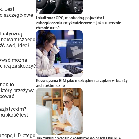
k. Jest
Po szczegółowe
Lokalizator GPS, monitoring pojazdów i
zabezpieczenia antykradzieżowe – jak skutecznie
chronić auto?
ntastyczną
tu balsamicznego
eźć swój ideał.
ynować można
i chcą zaskoczyć
Rozwiązania BIM jako niezbędne narzędzie w branży
nak to
architektonicznej
 który przeżywa
óbować!
azjatyckim?
hrupkość jest
utopsji. Dlatego
Jak zakupić wydajny komputer do pracy i nauki w