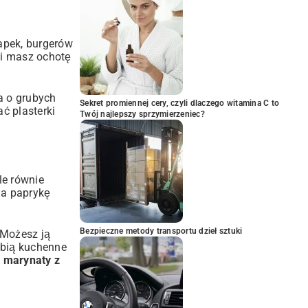
apek, burgerów
li masz ochotę
a o grubych
Sekret promiennej cery, czyli dlaczego witamina C to
ć plasterki
Twój najlepszy sprzymierzeniec?
le równie
na paprykę
Bezpieczne metody transportu dzieł sztuki
 Możesz ją
ubią kuchenne
a marynaty z