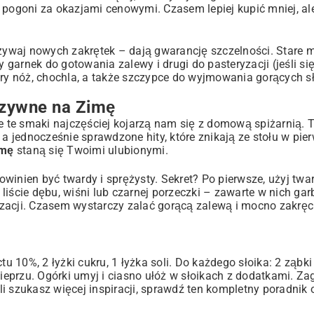
 pogoni za okazjami cenowymi. Czasem lepiej kupić mniej, ale
 używaj nowych zakrętek – dają gwarancję szczelności. Stare 
y garnek do gotowania zalewy i drugi do pasteryzacji (jeśli si
try nóż, chochla, a także szczypce do wyjmowania gorących s
rzywne na Zimę
ie te smaki najczęściej kojarzą nam się z domową spiżarnią. T
 jednocześnie sprawdzone hity, które znikają ze stołu w pier
imę
staną się Twoimi ulubionymi.
winien być twardy i sprężysty. Sekret? Po pierwsze, użyj twa
iście dębu, wiśni lub czarnej porzeczki – zawarte w nich gar
zacji. Czasem wystarczy zalać gorącą zalewą i mocno zakręc
tu 10%, 2 łyżki cukru, 1 łyżka soli. Do każdego słoika: 2 ząbk
pieprzu. Ogórki umyj i ciasno ułóż w słoikach z dodatkami. Za
śli szukasz więcej inspiracji, sprawdź ten kompletny
poradnik 