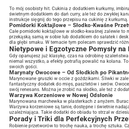
To mój osobisty hit. Cukinia z dodatkiem kurkumy, imbiru i
świetnym dodatkiem do dań curry, ale też do zwykłej ka
instrukcje sięgnij do tego
przepisu na cukinię z kurkumą
.
Pomidorki Koktajlowe – Słodko-Kwaśne Prze
Całe pomidorki koktajlowe w słodko-kwaśnej zalewie to 
przekąską samą w sobie lub dodatkiem do sałatek i desk
dla głębi smaku. W temacie tym polecam sprawdzić róż
Nietypowe i Egzotyczne Pomysły na
Gdy opanujesz już klasykę, czas na odrobinę szaleństw
niemal wszystko, a efekty potrafią powalić na kolana. 
swoich gości.
Marynaty Owocowe – Od Słodkich po Pikantn
Marynowane gruszki w occie z goździkami. Śliwki w zal
fantastyczny dodatek do mięs, pasztetów i serów. Owoce
swój renesans. Można je zrobić na słodko, ale też z doda
Warzywa Korzeniowe w Nowej Odsłonie
Marynowana marchewka w plasterkach z anyżem. Buraczk
Warzywa korzeniowe są tanie, dostępne i świetnie nadają
uzależniająca. Takie dodatki do obiadu to strzał w dziesi
Porady i Triki dla Perfekcyjnych Pr
Robienie przetworów to trochę nauka, a trochę sztuka. Cz