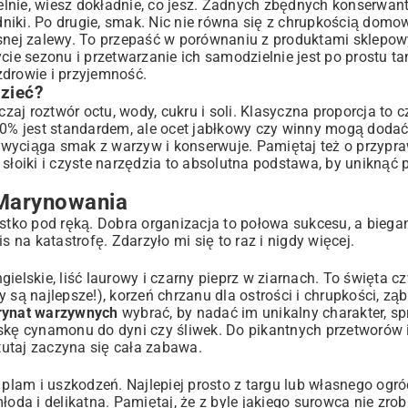
lnie, wiesz dokładnie, co jesz. Żadnych zbędnych konserwan
niki. Po drugie, smak. Nic nie równa się z chrupkością dom
ej zalewy. To przepaść w porównaniu z produktami sklepowy
e sezonu i przetwarzanie ich samodzielnie jest po prostu ta
zdrowie i przyjemność.
zieć?
j roztwór octu, wody, cukru i soli. Klasyczna proporcja to c
 10% jest standardem, ale ocet jabłkowy czy winny mogą dod
 wyciąga smak z warzyw i konserwuje. Pamiętaj też o przypr
słoiki i czyste narzędzia to absolutna podstawa, by uniknąć p
 Marynowania
ystko pod ręką. Dobra organizacja to połowa sukcesu, a bieg
s na katastrofę. Zdarzyło mi się to raz i nigdy więcej.
ielskie, liść laurowy i czarny pieprz w ziarnach. To święta c
 są najlepsze!), korzeń chrzanu dla ostrości i chrupkości, zą
rynat warzywnych
wybrać, by nadać im unikalny charakter, s
askę cynamonu do dyni czy śliwek. Do pikantnych przetworów 
 tutaj zaczyna się cała zabawa.
 plam i uszkodzeń. Najlepiej prosto z targu lub własnego ogró
łoda i delikatna. Pamiętaj, że z byle jakiego surowca nie zro