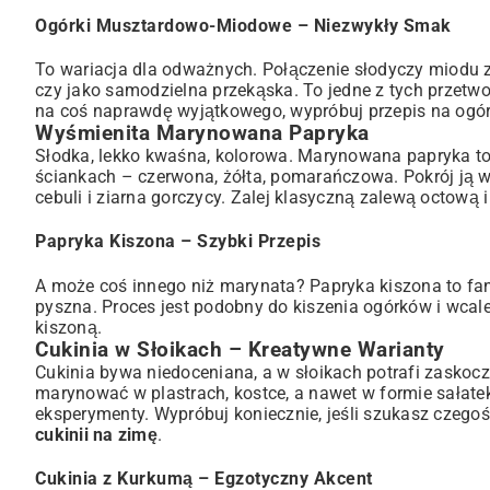
Ogórki Musztardowo-Miodowe – Niezwykły Smak
To wariacja dla odważnych. Połączenie słodyczy miodu z
czy jako samodzielna przekąska. To jedne z tych przetwo
na coś naprawdę wyjątkowego,
wypróbuj przepis na og
Wyśmienita Marynowana Papryka
Słodka, lekko kwaśna, kolorowa. Marynowana papryka to k
ściankach – czerwona, żółta, pomarańczowa. Pokrój ją w 
cebuli i ziarna gorczycy. Zalej klasyczną zalewą octową i 
Papryka Kiszona – Szybki Przepis
A może coś innego niż marynata? Papryka kiszona to fant
pyszna. Proces jest podobny do kiszenia ogórków i wcale
kiszoną
.
Cukinia w Słoikach – Kreatywne Warianty
Cukinia bywa niedoceniana, a w słoikach potrafi zaskocz
marynować w plastrach, kostce, a nawet w formie sałate
eksperymenty. Wypróbuj koniecznie, jeśli szukasz czeg
cukinii na zimę
.
Cukinia z Kurkumą – Egzotyczny Akcent