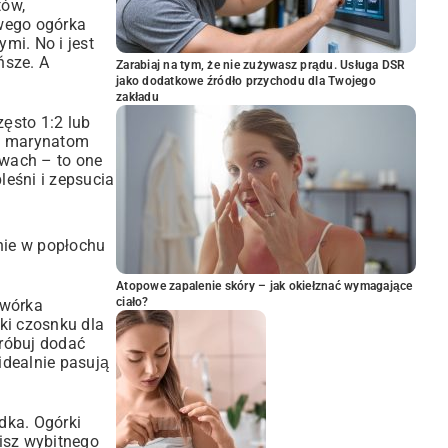
tów,
owego ogórka
mi. No i jest
ńsze. A
Zarabiaj na tym, że nie zużywasz prądu. Usługa DSR
jako dodatkowe źródło przychodu dla Twojego
zakładu
zęsto 1:2 lub
ać marynatom
awach – to one
leśni i zepsucia
anie w popłochu
Atopowe zapalenie skóry – jak okiełznać wymagające
ciało?
zwórka
bki czosnku dla
próbuj dodać
idealnie pasują
dka. Ogórki
bisz wybitnego