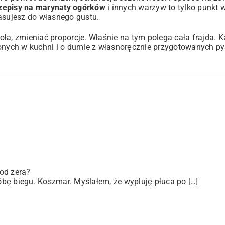
rzepisy na marynaty ogórków
i innych warzyw to tylko punkt w
pasujesz do własnego gustu.
ła, zmieniać proporcje. Właśnie na tym polega cała frajda. 
zonych w kuchni i o dumie z własnoręcznie przygotowanych p
od zera?
bę biegu. Koszmar. Myślałem, że wypluję płuca po […]