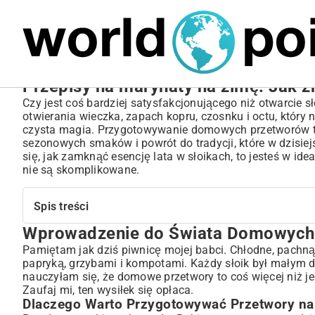
MARIUSZ ŁAMAGA
04.10.2025
SPORT
Przepisy na marynaty na zimę: Jak z
Czy jest coś bardziej satysfakcjonującego niż otwarcie 
otwierania wieczka, zapach kopru, czosnku i octu, który
czysta magia. Przygotowywanie domowych przetworów to 
sezonowych smaków i powrót do tradycji, które w dzisie
się, jak zamknąć esencję lata w słoikach, to jesteś w id
nie są skomplikowane.
Spis treści
Wprowadzenie do Świata Domowych
Wprowadzenie do Świata Domowych Marynat na Zimę
Dlaczego Warto Przygotowywać Przetwory na Zimę?
Pamiętam jak dziś piwnicę mojej babci. Chłodne, pachnąc
papryką, grzybami i kompotami. Każdy słoik był małym d
Podstawy Udanej Marynaty – Co Musisz Wiedzieć?
nauczyłam się, że domowe przetwory to coś więcej niż je
Niezbędne Składniki i Akcesoria do Marynowania
Zaufaj mi, ten wysiłek się opłaca.
Najważniejsze Przyprawy i Zioła do Marynat
Dlaczego Warto Przygotowywać Przetwory na
Wybór Odpowiednich Warzyw i Owoców