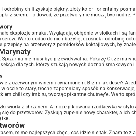
 odrobiny chili zyskuje piękny, złoty kolor i orientalny posma
napki z serem. To dowód, że przetwory nie muszą być nudne. 
twory
małe eksplozje smaku. Wyglądają obłędnie w słoikach i są fa
i serów. Warto dodać do nich bazylię, czosnek i odrobinę oc
ne
przepisy na przetwory z pomidorków koktajlowych
, by znal
 Marynaty
a. Spiżarnia nie musi być przewidywalna. Pokażę Ci, że mar
To sekcja dla tych, którzy szukają nowych doznań smakowych 
e
ewie z czerwonym winem i cynamonem. Brzmi jak deser? A jed
 w occie to stary, trochę zapomniany sposób na konserwację,
tkiem chili czy imbiru, tworząc pikantne chutney’e. Warto spr
i wiórki z chrzanem. A może piklowana rzodkiewka w stylu 
 się do przetworów. Zyskują zupełnie nowy charakter, a ich c
ątkę.
zetworów
asem, mimo najlepszych chęci, coś idzie nie tak. Znam to z a