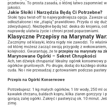
przetworu. To prosta zasada, o której łatwo zapomnieć w
jakości.
Jakie Słoiki i Narzędzia Będą Ci Potrzebne?
Słoiki typu twist-off to najwygodniejsza opcja. Zawsze
odkształcone i nie „złapią” prawidłowo. Przyda ci się duż
zdecydujesz). Niezbędne będą też: deska do krojenia, os
naprawdę ułatwia życie i chroni przed poparzeniami.
Klasyczne Przepisy na Marynaty Wa
Zacznijmy od klasyki, która nigdy nie zawodzi. To właśn
od której możesz zacząć swoją przygodę z wekowaniem, a
kolejności. Gwarantuję, że te
przepisy na marynaty na z
Marynowane Ogórki – Sekret Chrupkości
Ach, ten dźwięk chrupania! Idealny ogórek konserwowy po
ogórków gruntowych. Po drugie, dodaj do każdego słoika l
cuda. No i nie przesadzaj z gotowaniem podczas pastery
Przepis na Ogórki Konserwowe
Potrzebujesz: 1 kg małych ogórków, 1 litr wody, 250 ml oc
kawałek chrzanu, baldach kopru, kilka ziaren gorczycy i 
gorącą zalej ogórki. Zakręć i pasteryzuj ok. 10 minut. Je
zimę
.