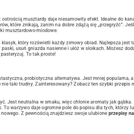
 ostrością musztardy daje niesamowity efekt. Idealne do kan
rów, które znikają, zanim na dobre zdążą się „przegryźć”. Jeś
órki musztardowo-miodowe
.
lasyk, który rozświetli każdy zimowy obiad. Najlepsza jest t
paski, usuń gniazda nasienne i ułóż w słoikach. Możesz doda
pasteryzuj. To tak proste!
astyczna, probiotyczna alternatywa. Jest mniej popularna, a
 nie taki trudny. Zainteresowany? Zobacz ten
szybki przepis 
yć. Jest neutralna w smaku, więc chłonie aromaty jak gąbka.
k. To warzywo daje ogromne pole do popisu dla tych, którzy l
oś nowego. Z pewnością znajdziesz swoje ulubione
przepisy n