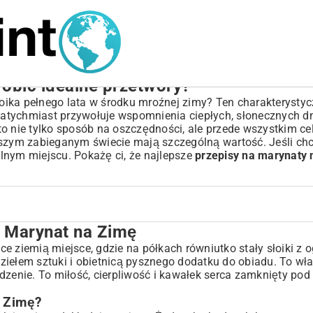
robić idealne przetwory?
słoika pełnego lata w środku mroźnej zimy? Ten charakterysty
 natychmiast przywołuje wspomnienia ciepłych, słonecznych dn
nie tylko sposób na oszczędności, ale przede wszystkim ce
jszym zabieganym świecie mają szczególną wartość. Jeśli ch
ealnym miejscu. Pokażę ci, że najlepsze
przepisy na marynaty 
 Marynat na Zimę
e ziemią miejsce, gdzie na półkach równiutko stały słoiki z 
ziełem sztuki i obietnicą pysznego dodatku do obiadu. To wł
dzenie. To miłość, cierpliwość i kawałek serca zamknięty pod
 Zimę?