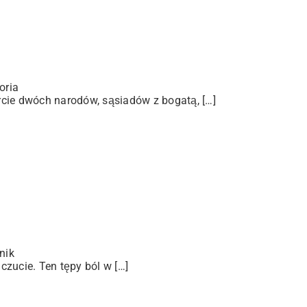
oria
arcie dwóch narodów, sąsiadów z bogatą, […]
nik
zucie. Ten tępy ból w […]