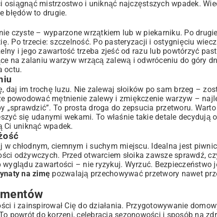
i osiągnąć mistrzostwo i uniknąć najczęstszych wpadek. Wie
ie błędów to drugie.
alnie czyste – wyparzone wrzątkiem lub w piekarniku. Po drugie
. Po trzecie: szczelność. Po pasteryzacji i ostygnięciu wiec
zczelny i jego zawartość trzeba zjeść od razu lub powtórzyć pas
ące na zalaniu warzyw wrzącą zalewą i odwróceniu do góry dn
 octu.
niu
ę, daj im trochę luzu. Nie zalewaj słoików po sam brzeg – zos
oże powodować mętnienie zalewy i zmiękczenie warzyw – najle
by „sprawdzić”. To prosta droga do zepsucia przetworu. Warto
ieszyć się udanymi wekami. To właśnie takie detale decydują o
Ci uniknąć wpadek.
żość
 w chłodnym, ciemnym i suchym miejscu. Idealna jest piwnica
ości odżywczych. Przed otwarciem słoika zawsze sprawdź, czy
 wyglądu zawartości – nie ryzykuj. Wyrzuć. Bezpieczeństwo j
ynaty na zimę
pozwalają przechowywać przetwory nawet przez
ymentów
ości i zainspirował Cię do działania. Przygotowywanie domo
To powrót do korzeni, celebracja sezonowości i sposób na zd