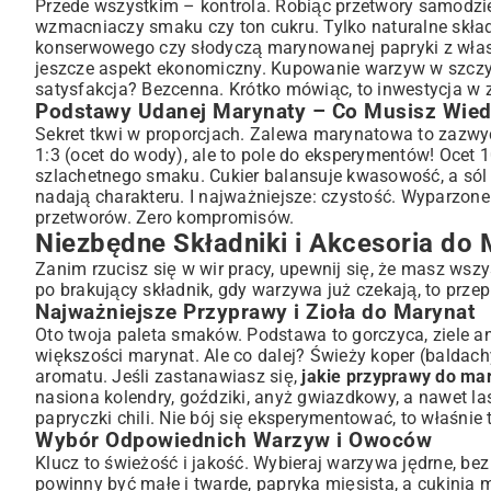
Przede wszystkim – kontrola. Robiąc przetwory samodzie
Jakie Słoiki i Narzędzia Będą Ci Potrzebne?
wzmacniaczy smaku czy ton cukru. Tylko naturalne skład
konserwowego czy słodyczą marynowanej papryki z własn
Klasyczne Przepisy na Marynaty Warzywne na Zimę
jeszcze aspekt ekonomiczny. Kupowanie warzyw w szczyci
Marynowane Ogórki – Sekret Chrupkości
satysfakcja? Bezcenna. Krótko mówiąc, to inwestycja w 
Wyśmienita Marynowana Papryka
Podstawy Udanej Marynaty – Co Musisz Wied
Cukinia w Słoikach – Kreatywne Warianty
Sekret tkwi w proporcjach. Zalewa marynatowa to zazwycza
Pomidorki Koktajlowe – Słodko-Kwaśne Przetwory
1:3 (ocet do wody), ale to pole do eksperymentów! Ocet
szlachetnego smaku. Cukier balansuje kwasowość, a sól
Nietypowe i Egzotyczne Pomysły na Marynaty
nadają charakteru. I najważniejsze: czystość. Wyparzone 
Marynaty Owocowe – Od Słodkich po Pikantne
przetworów. Zero kompromisów.
Warzywa Korzeniowe w Nowej Odsłonie
Niezbędne Składniki i Akcesoria do
Porady i Triki dla Perfekcyjnych Przetworów
Zanim rzucisz się w wir pracy, upewnij się, że masz wsz
Jak Zapobiegać Psuciu Się Marynat?
po brakujący składnik, gdy warzywa już czekają, to przepi
Błędy, Których Należy Unikać Przy Marynowaniu
Najważniejsze Przyprawy i Zioła do Marynat
Przechowywanie Marynat – Długotrwała Świeżość
Oto twoja paleta smaków. Podstawa to gorczyca, ziele ang
większości marynat. Ale co dalej? Świeży koper (baldachy
Podsumowanie i Zachęta do Eksperymentów
aromatu. Jeśli zastanawiasz się,
jakie przyprawy do ma
Ciesz Się Smakiem Lata Przez Cały Rok!
nasiona kolendry, goździki, anyż gwiazdkowy, a nawet l
papryczki chili. Nie bój się eksperymentować, to właśnie
Wybór Odpowiednich Warzyw i Owoców
Klucz to świeżość i jakość. Wybieraj warzywa jędrne, bez
powinny być małe i twarde, papryka mięsista, a cukinia m