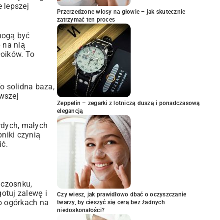
 lepszej
Przerzedzone włosy na głowie – jak skutecznie
zatrzymać ten proces
mogą być
ę na nią
łoików. To
o solidna baza,
wszej
Zeppelin – zegarki z lotniczą duszą i ponadczasową
elegancją
rdych, małych
bniki czynią
ić.
i czosnku,
gotuj zalewę i
Czy wiesz, jak prawidłowo dbać o oczyszczanie
o ogórkach na
twarzy, by cieszyć się cerą bez żadnych
niedoskonałości?