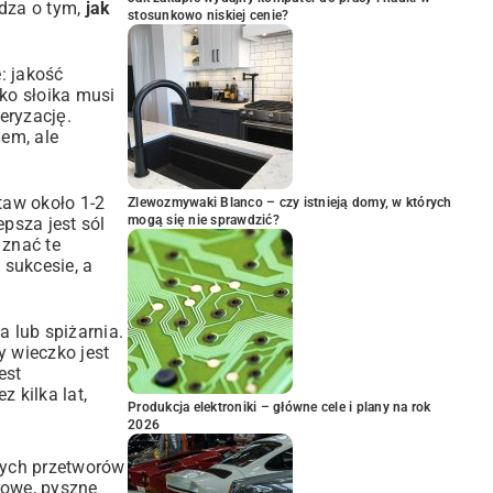
dza o tym,
jak
stosunkowo niskiej cenie?
: jakość
zko słoika musi
teryzację.
em, ale
taw około 1-2
Zlewozmywaki Blanco – czy istnieją domy, w których
mogą się nie sprawdzić?
psza jest sól
 znać te
 sukcesie, a
 lub spiżarnia.
 wieczko jest
est
 kilka lat,
Produkcja elektroniki – główne cele i plany na rok
2026
wych przetworów
rowe, pyszne