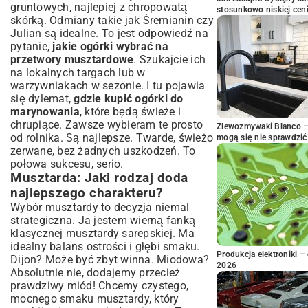
gruntowych, najlepiej z chropowatą
stosunkowo niskiej cen
skórką. Odmiany takie jak Śremianin czy
Julian są idealne. To jest odpowiedź na
pytanie,
jakie ogórki wybrać na
przetwory musztardowe
. Szukajcie ich
na lokalnych targach lub w
warzywniakach w sezonie. I tu pojawia
się dylemat,
gdzie kupić ogórki do
marynowania
, które będą świeże i
chrupiące. Zawsze wybieram te prosto
Zlewozmywaki Blanco – 
od rolnika. Są najlepsze. Twarde, świeżo
mogą się nie sprawdzić
zerwane, bez żadnych uszkodzeń. To
połowa sukcesu, serio.
Musztarda: Jaki rodzaj doda
najlepszego charakteru?
Wybór musztardy to decyzja niemal
strategiczna. Ja jestem wierną fanką
klasycznej musztardy sarepskiej. Ma
idealny balans ostrości i głębi smaku.
Produkcja elektroniki – 
Dijon? Może być zbyt winna. Miodowa?
2026
Absolutnie nie, dodajemy przecież
prawdziwy miód! Chcemy czystego,
mocnego smaku musztardy, który