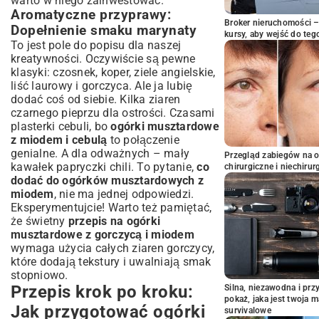
warto w niego zainwestować.
Aromatyczne przyprawy:
Broker nieruchomości – 
Dopełnienie smaku marynaty
kursy, aby wejść do teg
To jest pole do popisu dla naszej
kreatywności. Oczywiście są pewne
klasyki: czosnek, koper, ziele angielskie,
liść laurowy i gorczyca. Ale ja lubię
dodać coś od siebie. Kilka ziaren
czarnego pieprzu dla ostrości. Czasami
plasterki cebuli, bo
ogórki musztardowe
z miodem i cebulą
to połączenie
genialne. A dla odważnych – mały
Przegląd zabiegów na 
kawałek papryczki chili. To pytanie,
co
chirurgiczne i niechirur
dodać do ogórków musztardowych z
miodem
, nie ma jednej odpowiedzi.
Eksperymentujcie! Warto też pamiętać,
że świetny
przepis na ogórki
musztardowe z gorczycą i miodem
wymaga użycia całych ziaren gorczycy,
które dodają tekstury i uwalniają smak
stopniowo.
Przepis krok po kroku:
Silna, niezawodna i pr
pokaż, jaka jest twoja 
Jak przygotować ogórki
survivalowe