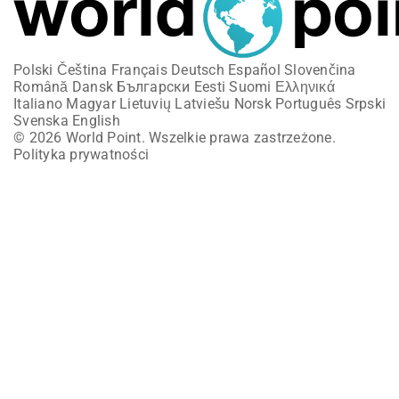
Polski
Čeština
Français
Deutsch
Español
Slovenčina
Română
Dansk
Български
Eesti
Suomi
Ελληνικά
Italiano
Magyar
Lietuvių
Latviešu
Norsk
Português
Srpski
Svenska
English
© 2026 World Point. Wszelkie prawa zastrzeżone.
Polityka prywatności