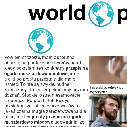
MARIUSZ ŁAMAGA
04.10.2025
SPORT
POPULARNE A
Przepis na Ogórki
Musztardowo Miodowe:
Chrupiące i Idealne
Powiem szczerze, mam absolutną
obsesję na punkcie przetworów. A od
kiedy odkryłam ten konkretny
przepis na
ogórki musztardowo miodowe
, inne
słoiki po prostu przestały dla mnie
istnieć. To nie są zwykłe, nudne
Jak wybrać odpowiedni 
korniszony. To jest zupełnie inny poziom
mężczyzn?
doznań. Słodkie, ostre, niesamowicie
chrupiące. Po prostu hit. Kiedyś
myślałam, że robienie przetworów to
jakaś czarna magia zarezerwowana dla
babć, ale ten
prosty przepis na ogórki
musztardowo miodowe
udowadnia, że