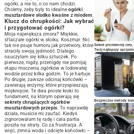
ogórki, a nie to, o co nam chodzi.
Chcemy, żeby były to idealne
ogórki
musztardowe słodko kwaśne z miodem
.
Klucz do chrupkości: Jak wybrać
i przygotować ogórki?
Moja największa zmora? Miękkie,
sflaczałe ogórki w słoiku. Koszmar. Nic
tak nie psuje humoru jak przetwory, które
Sekret promiennej cery,
Twój najlepszy sprzymi
straciły swoją jędrność. Dlatego
nauczyłam się kilku sztuczek. Po
pierwsze, nigdy, przenigdy nie pomijaj
etapu moczenia ogórków w lodowatej
wodzie przez kilka godzin. To je hartuje.
Po drugie, zawsze odcinaj końcówki –
zawierają enzymy, które przyspieszają
mięknięcie. Te dwa proste kroki to
fundament, na którym opierają się
Bezpieczne metody trans
sekrety chrupiących ogórków
musztardowych przepis
. To naprawdę
działa, musicie mi zaufać. Kiedyś
zignorowałam tę radę i cała partia
poszła na straty. Co za frustracja. A
więc, zimna woda i odcięte końcówki –