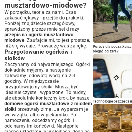
musztardowo-miodowe?
W porządku, teoria za nami. Czas
zakasać rękawy i przejść do praktyki.
Poniżej znajdziecie szczegółowy,
sprawdzony przeze mnie setki razy
przepis na ogórki musztardowo
miodowe
. Zaufajcie mi, to jest prostsze,
niż się wydaje. Prowadzę was za rękę.
Porady dla początkując
Przygotowanie ogórków i
biegać od zera?
słoików
Zaczynamy od najważniejszego. Ogórki
dokładnie myjemy, a następnie
zalewamy lodowatą wodą na 2-3
godziny. W międzyczasie
przygotowujemy słoiki. Muszą być
idealnie czyste i wyparzone. To nudny,
ale absolutnie konieczny krok, by nasze
Technologie oszczędzan
domowe ogórki musztardowe z miodem
słoiki
przetrwały zimę. Ja wyparzam je
we wrzątku albo w piekarniku. Po
namoczeniu odcedzamy ogórki i
odcinamy im końcówki. Następnie
ciasno układamy je w słoikach, dodając