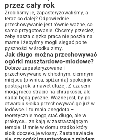
przez cały rok
Zrobiliśmy je, zapasteryzowaliśmy, a
teraz co dalej? Odpowiednie
przechowywanie jest równie ważne, co
samo przygotowanie. Chcemy przecież,
żeby nasza ciężka praca nie poszła na
marne i żebyśmy mogli sięgać po te
pyszności w środku zimy.
Jak długo można przechowywać
ogórki musztardowo-miodowe?
Dobrze zapasteryzowane i
przechowywane w chłodnym, ciemnym
miejscu (piwnica, spiżarnia) spokojnie
postoją rok, a nawet dłużej. Z czasem
mogą nieco stracić na chrupkości, ale
nadal będą pyszne. Ważne jest, by po
otwarciu słoika przechowywać go już w
lodówce. I tu mała anegdota –
teoretycznie mogą stać długo, ale w
praktyce… znikają w zastraszającym
tempie. U mnie w domu rzadko który
słoik doczekuje wiosny. Zastanawiacie
się,
czy ogórki musztardowe z miodem