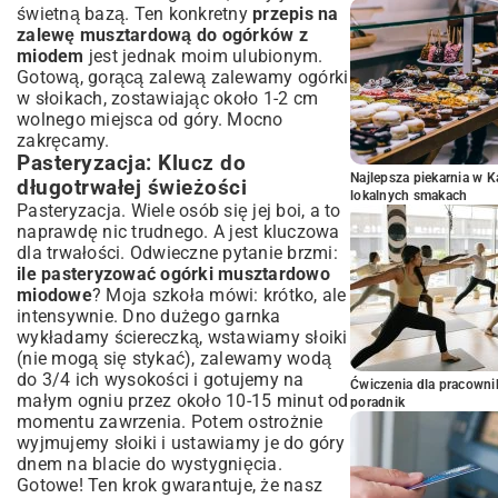
świetną bazą. Ten konkretny
przepis na
zalewę musztardową do ogórków z
miodem
jest jednak moim ulubionym.
Gotową, gorącą zalewą zalewamy ogórki
w słoikach, zostawiając około 1-2 cm
wolnego miejsca od góry. Mocno
zakręcamy.
Pasteryzacja: Klucz do
Najlepsza piekarnia w 
długotrwałej świeżości
lokalnych smakach
Pasteryzacja. Wiele osób się jej boi, a to
naprawdę nic trudnego. A jest kluczowa
dla trwałości. Odwieczne pytanie brzmi:
ile pasteryzować ogórki musztardowo
miodowe
? Moja szkoła mówi: krótko, ale
intensywnie. Dno dużego garnka
wykładamy ściereczką, wstawiamy słoiki
(nie mogą się stykać), zalewamy wodą
do 3/4 ich wysokości i gotujemy na
Ćwiczenia dla pracown
małym ogniu przez około 10-15 minut od
poradnik
momentu zawrzenia. Potem ostrożnie
wyjmujemy słoiki i ustawiamy je do góry
dnem na blacie do wystygnięcia.
Gotowe! Ten krok gwarantuje, że nasz