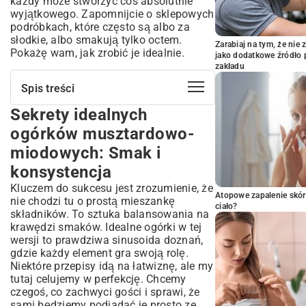
każdy może stworzyć coś absolutnie
wyjątkowego. Zapomnijcie o sklepowych
podróbkach, które często są albo za
słodkie, albo smakują tylko octem.
Zarabiaj na tym, że ni
Pokażę wam, jak zrobić je idealnie.
jako dodatkowe źródło 
zakładu
Spis treści
Sekrety idealnych
Sekrety idealnych ogórków
musztardowo-miodowych: Smak i
ogórków musztardowo-
konsystencja
miodowych: Smak i
Harmonia smaków: Słodka nuta miodu i
pikantność musztardy
konsystencja
Klucz do chrupkości: Jak wybrać i
Kluczem do sukcesu jest zrozumienie, że
przygotować ogórki?
Atopowe zapalenie skór
nie chodzi tu o prostą mieszankę
ciało?
Niezbędne składniki do przygotowania
składników. To sztuka balansowania na
ogórków musztardowo-miodowych
krawędzi smaków. Idealne ogórki w tej
Wybór ogórków: Które odmiany sprawdzą
wersji to prawdziwa sinusoida doznań,
się najlepiej?
gdzie każdy element gra swoją rolę.
Niektóre przepisy idą na łatwiznę, ale my
Musztarda: Jaki rodzaj doda najlepszego
charakteru?
tutaj celujemy w perfekcję. Chcemy
czegoś, co zachwyci gości i sprawi, że
Miód: Słodki akcent i konserwant w jednym
sami będziemy podjadać je prosto ze