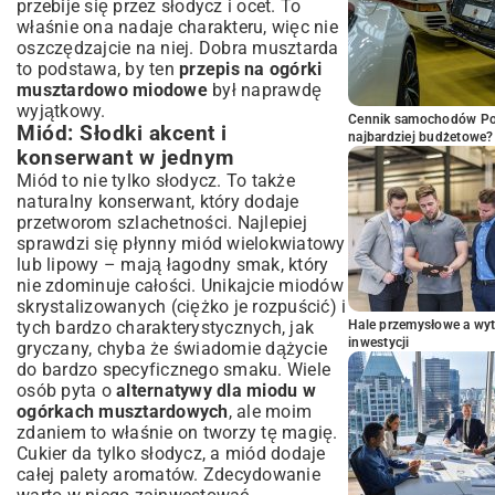
przebije się przez słodycz i ocet. To
właśnie ona nadaje charakteru, więc nie
oszczędzajcie na niej. Dobra musztarda
to podstawa, by ten
przepis na ogórki
musztardowo miodowe
był naprawdę
wyjątkowy.
Cennik samochodów Por
Miód: Słodki akcent i
najbardziej budżetowe?
konserwant w jednym
Miód to nie tylko słodycz. To także
naturalny konserwant, który dodaje
przetworom szlachetności. Najlepiej
sprawdzi się płynny miód wielokwiatowy
lub lipowy – mają łagodny smak, który
nie zdominuje całości. Unikajcie miodów
skrystalizowanych (ciężko je rozpuścić) i
tych bardzo charakterystycznych, jak
Hale przemysłowe a wyt
inwestycji
gryczany, chyba że świadomie dążycie
do bardzo specyficznego smaku. Wiele
osób pyta o
alternatywy dla miodu w
ogórkach musztardowych
, ale moim
zdaniem to właśnie on tworzy tę magię.
Cukier da tylko słodycz, a miód dodaje
całej palety aromatów. Zdecydowanie