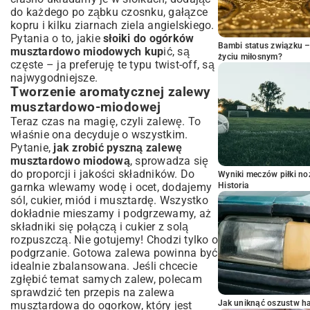
do każdego po ząbku czosnku, gałązce
kopru i kilku ziarnach ziela angielskiego.
Pytania o to, jakie
słoiki do ogórków
Bambi status związku 
musztardowo miodowych kup
ić, są
życiu miłosnym?
częste – ja preferuję te typu twist-off, są
najwygodniejsze.
Tworzenie aromatycznej zalewy
musztardowo-miodowej
Teraz czas na magię, czyli zalewę. To
właśnie ona decyduje o wszystkim.
Pytanie,
jak zrobić pyszną zalewę
musztardowo miodową
, sprowadza się
do proporcji i jakości składników. Do
Wyniki meczów piłki noż
garnka wlewamy wodę i ocet, dodajemy
Historia
sól, cukier, miód i musztardę. Wszystko
dokładnie mieszamy i podgrzewamy, aż
składniki się połączą i cukier z solą
rozpuszczą. Nie gotujemy! Chodzi tylko o
podgrzanie. Gotowa zalewa powinna być
idealnie zbalansowana. Jeśli chcecie
zgłębić temat samych zalew, polecam
sprawdzić ten
przepis na zalewa
Jak uniknąć oszustw h
musztardowa do ogorkow
, który jest