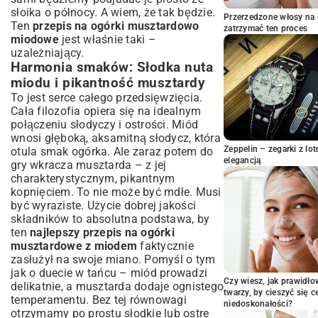
Aromatyczne przyprawy: Dopełnienie
słoika o północy. A wiem, że tak będzie.
smaku marynaty
Przerzedzone włosy na 
Ten
przepis na ogórki musztardowo
zatrzymać ten proces
Przepis krok po kroku: Jak przygotować
miodowe
jest właśnie taki –
ogórki musztardowo-miodowe?
uzależniający.
Przygotowanie ogórków i słoików
Harmonia smaków: Słodka nuta
Tworzenie aromatycznej zalewy
miodu i pikantność musztardy
musztardowo-miodowej
To jest serce całego przedsięwzięcia.
Pasteryzacja: Klucz do długotrwałej
Cała filozofia opiera się na idealnym
świeżości
połączeniu słodyczy i ostrości. Miód
Wskazówki i triki dla doskonałych
wnosi głęboką, aksamitną słodycz, która
przetworów
Zeppelin – zegarki z l
otula smak ogórka. Ale zaraz potem do
elegancją
gry wkracza musztarda – z jej
Najczęstsze błędy i jak ich unikać
charakterystycznym, pikantnym
Jak dopasować przepis do swoich
kopnięciem. To nie może być mdłe. Musi
upodobań?
być wyraziste. Użycie dobrej jakości
Pomysły na serwowanie: Z czym podawać
składników to absolutna podstawa, by
ogórki musztardowo-miodowe?
ten
najlepszy przepis na ogórki
Przechowywanie i cieszenie się
musztardowe z miodem
faktycznie
smakiem przez cały rok
zasłużył na swoje miano. Pomyśl o tym
Jak długo można przechowywać ogórki
jak o duecie w tańcu – miód prowadzi
Czy wiesz, jak prawidł
musztardowo-miodowe?
delikatnie, a musztarda dodaje ognistego
twarzy, by cieszyć się 
temperamentu. Bez tej równowagi
Zakończenie: Twoje domowe ogórki
niedoskonałości?
musztardowo-miodowe gotowe!
otrzymamy po prostu słodkie lub ostre