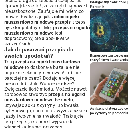
prosta droga do zepsucia całej partii.
Inteligentny dom: co k
Upewnijcie się też, że zakrętki są nowe i
Poradnik
nieuszkodzone. Zaufajcie mi, wiem co
mówię. Realizując
jak zrobić ogórki
musztardowo miodowe przepis
, trzeba
być skrupulatnym. Mój
przepis na ogórki
musztardowo miodowe
jest
dopracowany, ale diabeł tkwi w
szczegółach.
Jak dopasować przepis do
swoich upodobań?
Biznesowe zastosowani
korzyściach i wdrożeni
Ten
przepis na ogórki musztardowo
miodowe
to doskonała baza, ale nie
bójcie się eksperymentować! Lubicie
bardziej na ostro? Dodajcie więcej
pieprzu lub chili. Wolicie słodsze?
Zwiększcie ilość miodu. Możecie nawet
spróbować stworzyć
przepis na ogórki
musztardowo miodowe bez octu
,
używając soku z cytryny lub kwasku
Aplikacje ułatwiające c
cytrynowego, choć to już wyższa szkoła
po cyfrowych pomocni
jazdy i wpłynie na trwałość. Traktujcie
ten przepis jako punkt wyjścia do
własnej kulinarnej przygody.