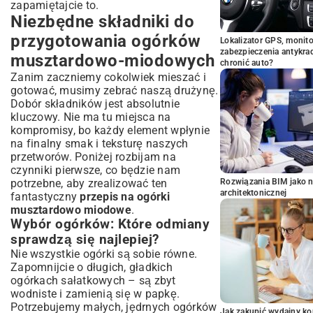
zapamiętajcie to.
Niezbędne składniki do
przygotowania ogórków
Lokalizator GPS, monito
zabezpieczenia antykra
musztardowo-miodowych
chronić auto?
Zanim zaczniemy cokolwiek mieszać i
gotować, musimy zebrać naszą drużynę.
Dobór składników jest absolutnie
kluczowy. Nie ma tu miejsca na
kompromisy, bo każdy element wpłynie
na finalny smak i teksturę naszych
przetworów. Poniżej rozbijam na
czynniki pierwsze, co będzie nam
potrzebne, aby zrealizować ten
Rozwiązania BIM jako n
architektonicznej
fantastyczny
przepis na ogórki
musztardowo miodowe
.
Wybór ogórków: Które odmiany
sprawdzą się najlepiej?
Nie wszystkie ogórki są sobie równe.
Zapomnijcie o długich, gładkich
ogórkach sałatkowych – są zbyt
wodniste i zamienią się w papkę.
Potrzebujemy małych, jędrnych ogórków
Jak zakupić wydajny ko