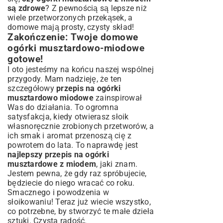
są zdrowe
? Z pewnością są lepsze niż
wiele przetworzonych przekąsek, a
domowe mają prosty, czysty skład!
Zakończenie: Twoje domowe
ogórki musztardowo-miodowe
gotowe!
I oto jesteśmy na końcu naszej wspólnej
przygody. Mam nadzieję, że ten
szczegółowy
przepis na ogórki
musztardowo miodowe
zainspirował
Was do działania. To ogromna
satysfakcja, kiedy otwierasz słoik
własnoręcznie zrobionych przetworów, a
ich smak i aromat przenoszą cię z
powrotem do lata. To naprawdę jest
najlepszy przepis na ogórki
musztardowe z miodem
, jaki znam.
Jestem pewna, że gdy raz spróbujecie,
będziecie do niego wracać co roku.
Smacznego i powodzenia w
słoikowaniu! Teraz już wiecie wszystko,
co potrzebne, by stworzyć te małe dzieła
sztuki. Czysta radość.