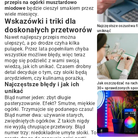
przepis na ogórki musztardowo
miodowe
będzie cieszył smakiem przez
wiele miesięcy.
Wskazówki i triki dla
Najczęstsze oszustwa f
doskonałych przetworów
uniknąć
Nawet najlepszy przepis można
ulepszyć, a po drodze czyha kilka
pułapek. Przez lata popełniłam chyba
wszystkie możliwe błędy, więc teraz
mogę się podzielić z wami swoją
wiedzą, jak ich unikać. Czasem drobny
detal decyduje o tym, czy słoiki będą
arcydziełem, czy kulinarną porażką.
Najczęstsze błędy i jak ich
Jak oszczędzać na rac
30+ sprawdzonych sp
unikać
Błąd numer jeden: zbyt długie
pasteryzowanie. Efekt? Smutne, miękkie
ogórki. Trzymajcie się podanego czasu!
Błąd numer dwa: używanie starych,
zwiędniętych ogórków. Z takich nigdy
nie wyjdą chrupiące przetwory. Błąd
numer trzy: niedokładnie umyte słoiki. To