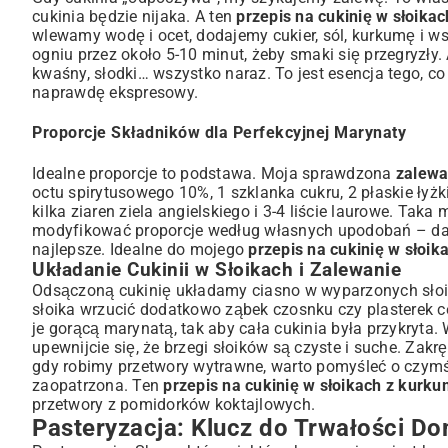
cukinia będzie nijaka. A ten
przepis na cukinię w słoika
wlewamy wodę i ocet, dodajemy cukier, sól, kurkumę i 
ogniu przez około 5-10 minut, żeby smaki się przegryzły. 
kwaśny, słodki… wszystko naraz. To jest esencja tego, 
naprawdę ekspresowy.
Proporcje Składników dla Perfekcyjnej Marynaty
Idealne proporcje to podstawa. Moja sprawdzona
zalewa
octu spirytusowego 10%, 1 szklanka cukru, 2 płaskie łyżki 
kilka ziaren ziela angielskiego i 3-4 liście laurowe. Ta
modyfikować proporcje według własnych upodobań – dać w
najlepsze. Idealne do mojego
przepis na cukinię w słoi
Układanie Cukinii w Słoikach i Zalewanie
Odsączoną cukinię układamy ciasno w wyparzonych słoik
słoika wrzucić dodatkowo ząbek czosnku czy plasterek ce
je gorącą marynatą, tak aby cała cukinia była przykryta.
upewnijcie się, że brzegi słoików są czyste i suche. Zak
gdy robimy przetwory wytrawne, warto pomyśleć o czymś
zaopatrzona. Ten
przepis na cukinię w słoikach z kurk
przetwory z
pomidorków koktajlowych
.
Pasteryzacja: Klucz do Trwałości 