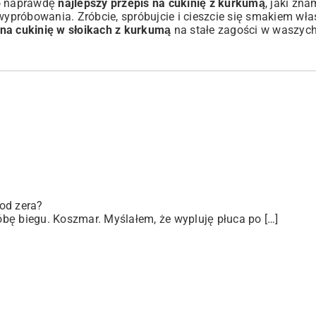
To naprawdę
najlepszy przepis na cukinię z kurkumą
, jaki zna
ypróbowania. Zróbcie, spróbujcie i cieszcie się smakiem wła
 na cukinię w słoikach z kurkumą
na stałe zagości w waszych
od zera?
bę biegu. Koszmar. Myślałem, że wypluję płuca po […]