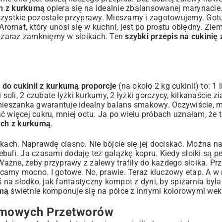
ch z kurkumą
opiera się na idealnie zbalansowanej marynacie
wszystkie pozostałe przyprawy. Mieszamy i zagotowujemy. Go
Aromat, który unosi się w kuchni, jest po prostu obłędny. Ziem
co zaraz zamknięmy w słoikach. Ten
szybki przepis na cukinię
 do cukinii z kurkumą proporcje
(na około 2 kg cukinii) to: 1 
soli, 2 czubate łyżki kurkumy, 2 łyżki gorczycy, kilkanaście zi
ka mieszanka gwarantuje idealny balans smakowy. Oczywiście, 
ięcej cukru, mniej octu. Ja po wielu próbach uznałam, że t
kach z kurkumą
.
ach. Naprawdę ciasno. Nie bójcie się jej dociskać. Można n
buli. Ja czasami dodaję też gałązkę kopru. Kiedy słoiki są p
 Ważne, żeby przyprawy z zalewy trafiły do każdego słoika. P
ręcamy mocno. I gotowe. No, prawie. Teraz kluczowy etap. A w
 na słodko, jak fantastyczny
kompot z dyni
, by spiżarnia była
umą
świetnie komponuje się na półce z innymi kolorowymi weka
Domowych Przetworów