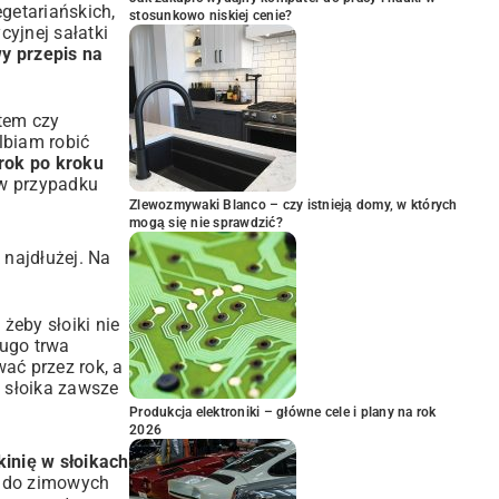
getariańskich,
stosunkowo niskiej cenie?
cyjnej sałatki
 przepis na
etem czy
lbiam robić
rok po kroku
 w przypadku
Zlewozmywaki Blanco – czy istnieją domy, w których
mogą się nie sprawdzić?
 najdłużej. Na
żeby słoiki nie
ługo trwa
ać przez rok, a
m słoika zawsze
Produkcja elektroniki – główne cele i plany na rok
2026
kinię w słoikach
u do zimowych