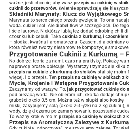
ważne, jeśli chcecie, aby wasz
przepis na cukinię w sło
cukinii do przetworów
, świetnie sprawdzają się klasyczne
Składniki Marynaty: Klucz do Wyjątkowego 
Marynata to serce całego przedsięwzięcia. To ona nada
woda, cukier i sól. Ale diabeł tkwi w szczegółach. Do teg
liście laurowe. Niektórzy lubią też dodać odrobinę chili 
czosnku lub cebuli. Taka
cukinia z kurkumą i czosnkiem
– słodka, kwaśna i aromatyczna. Czasem, dla odmiany od 
która również tworzy niesamowite kompozycje smakowe
Przygotowanie Cukinii z Kurkumą – 
No dobrze, teoria za nami, czas na praktykę. Pokażę wa
naprawdę proste, obiecuję. Wystarczy trzymać się kilku 
przepis na cukinię z kurkumą do słoików
stał się moim 
więcej. I o przepis. Ten
przepis na cukinię w słoikach z
Mycie, Krojenie i Wstępne Przygotowanie Cuk
Zaczynamy od warzyw. To,
jak przygotować cukinię do
pod bieżącą wodą. Nie obieram ich, skórka dodaje chrup
grubości około 0,5 cm. Można też w słupki albo kostkę – 
miski, zasypujemy solą (około 2-3 łyżki na 2 kg cukinii
wody, dzięki czemu po zamarynowaniu pozostanie cudown
To ważny krok w moim
przepis na cukinię w słoikach z
Przepis na Aromatyczną Zalezywę z Kurkum
Gdy cukinia „odpoczywa”, my szykujemy zalewę. To właśn