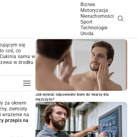
Biznes
Motoryzacja
Nieruchomości
Sport
Technologie
POPULARNE ARTYKUŁY
Uroda
tującym się
to coś, co
. Cukinia sama w
zgrzewa w środku
Jak wybrać odpowiedni krem do twarzy dla
mężczyzn?
edy za oknem
zny, ziemisty
i wrażenie na
zy przepis na