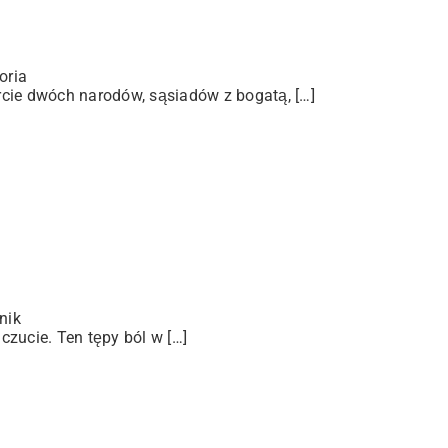
oria
arcie dwóch narodów, sąsiadów z bogatą, […]
nik
zucie. Ten tępy ból w […]