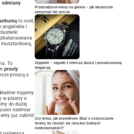
e odmiany
Przerzedzone włosy na głowie – jak skutecznie
zatrzymać ten proces
 kurkumą
to ocet,
 angielskie i
plasterki
ie zbalansowana
 musztardową
,
na. To
Zeppelin – zegarki z lotniczą duszą i ponadczasową
elegancją
en
prosty
wsze proszą o
okładnie myjemy
 w plastry o
damy do dużej
 puści nadmiar
my już cukinii!
Czy wiesz, jak prawidłowo dbać o oczyszczanie
twarzy, by cieszyć się cerą bez żadnych
niedoskonałości?
t najlepsza