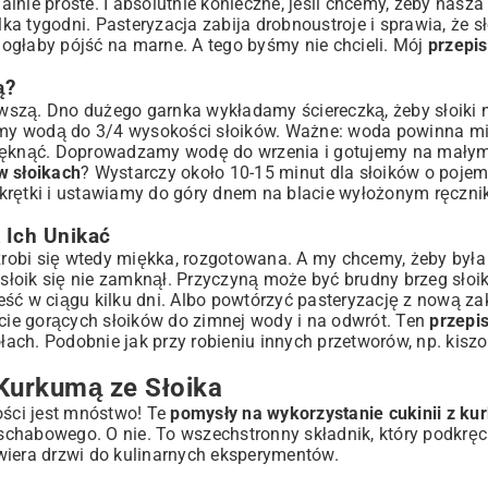
nalnie proste. I absolutnie konieczne, jeśli chcemy, żeby nasz
lka tygodni. Pasteryzacja zabija drobnoustroje i sprawia, że sł
ogłaby pójść na marne. A tego byśmy nie chcieli. Mój
przepis
ą?
rwszą. Dno dużego garnka wykładamy ściereczką, żeby słoiki n
ewamy wodą do 3/4 wysokości słoików. Ważne: woda powinna 
 pęknąć. Doprowadzamy wodę do wrzenia i gotujemy na małym
w słoikach
? Wystarczy około 10-15 minut dla słoików o pojemno
krętki i ustawiamy do góry dnem na blacie wyłożonym ręczni
 Ich Unikać
 zrobi się wtedy miękka, rozgotowana. A my chcemy, żeby była
 słoik się nie zamknął. Przyczyną może być brudny brzeg słoi
jeść w ciągu kilku dni. Albo powtórzyć pasteryzację z nową za
jcie gorących słoików do zimnej wody i na odwrót. Ten
przepis
ółach. Podobnie jak przy robieniu innych przetworów, np.
kiszo
 Kurkumą ze Słoika
ości jest mnóstwo! Te
pomysły na wykorzystanie cukinii z k
o schabowego. O nie. To wszechstronny składnik, który podkrę
iera drzwi do kulinarnych eksperymentów.