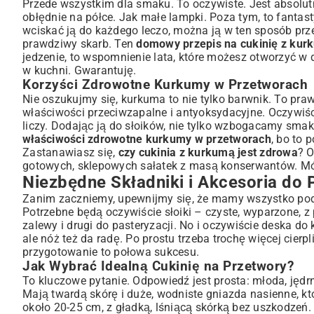
Przygotowanie Cukinii z Kurkumą – Praktyczny Przewodn
Przede wszystkim dla smaku. To oczywiste. Jest absolutnie
obłędnie na półce. Jak małe lampki. Poza tym, to fanta
Mycie, Krojenie i Wstępne Przygotowanie Cukinii
wciskać ją do każdego leczo, można ją w ten sposób prz
Przepis na Aromatyczną Zalezywę z Kurkumą
prawdziwy skarb. Ten
domowy przepis na cukinię z kur
Układanie Cukinii w Słoikach i Zalewanie
jedzenie, to wspomnienie lata, które możesz otworzyć w
Pasteryzacja: Klucz do Trwałości Domowych Przetworó
w kuchni. Gwarantuję.
Korzyści Zdrowotne Kurkumy w Przetworach
Jak Prawidłowo Pasteryzować Słoiki z Cukinią?
Nie oszukujmy się, kurkuma to nie tylko barwnik. To pr
Najczęstsze Błędy Podczas Pasteryzacji i Jak Ich Unikać
właściwości przeciwzapalne i antyoksydacyjne. Oczywiście
Pomysły na Wykorzystanie Cukinii z Kurkumą ze Słoika
liczy. Dodając ją do słoików, nie tylko wzbogacamy sma
Cukinia jako Dodatek do Obiadu i Sałatek
właściwości zdrowotne kurkumy w przetworach
, bo to 
Kreatywne Zastosowania w Kanapkach i Przystawkach
Zastanawiasz się,
czy cukinia z kurkumą jest zdrowa
? O
gotowych, sklepowych sałatek z masą konserwantów. M
Odpowiednie Przechowywanie i Trwałość Przetworów
Niezbędne Składniki i Akcesoria do 
Gdzie i Jak Długo Przechowywać Słoiki z Cukinią?
Zanim zaczniemy, upewnijmy się, że mamy wszystko pod 
Podsumowanie: Smaczne i Zdrowe Przetwory z Cukinii n
Potrzebne będą oczywiście słoiki – czyste, wyparzone, 
zalewy i drugi do pasteryzacji. No i oczywiście deska do
ale nóż też da radę. Po prostu trzeba trochę więcej cier
przygotowanie to połowa sukcesu.
Jak Wybrać Idealną Cukinię na Przetwory?
To kluczowe pytanie. Odpowiedź jest prosta: młoda, jędrn
Mają twardą skórę i duże, wodniste gniazda nasienne, któr
około 20-25 cm, z gładką, lśniącą skórką bez uszkodzeń