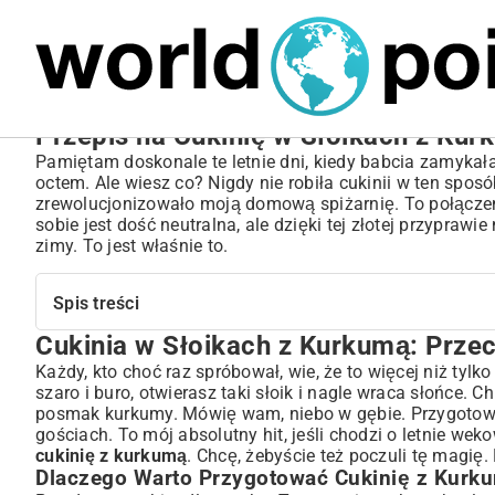
MARIUSZ ŁAMAGA
04.10.2025
SPORT
Przepis na Cukinię w Słoikach z Kur
Pamiętam doskonale te letnie dni, kiedy babcia zamykał
octem. Ale wiesz co? Nigdy nie robiła cukinii w ten spo
zrewolucjonizowało moją domową spiżarnię. To połączeni
sobie jest dość neutralna, ale dzięki tej złotej przypraw
zimy. To jest właśnie to.
Spis treści
Cukinia w Słoikach z Kurkumą: Prze
Cukinia w Słoikach z Kurkumą: Przechowaj Smak Lata n
Dlaczego Warto Przygotować Cukinię z Kurkumą?
Każdy, kto choć raz spróbował, wie, że to więcej niż tylk
szaro i buro, otwierasz taki słoik i nagle wraca słońce.
Korzyści Zdrowotne Kurkumy w Przetworach
posmak kurkumy. Mówię wam, niebo w gębie. Przygotowan
Niezbędne Składniki i Akcesoria do Przetworów z Cukinii
gościach. To mój absolutny hit, jeśli chodzi o letnie we
Jak Wybrać Idealną Cukinię na Przetwory?
cukinię z kurkumą
. Chcę, żebyście też poczuli tę magię.
Składniki Marynaty: Klucz do Wyjątkowego Smaku
Dlaczego Warto Przygotować Cukinię z Kurk