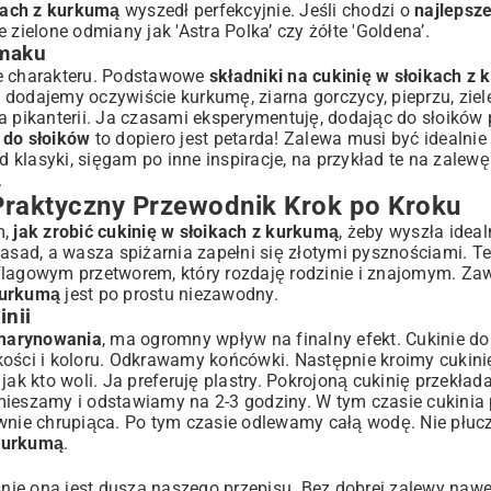
ikach z kurkumą
wyszedł perfekcyjnie. Jeśli chodzi o
najlepsz
 zielone odmiany jak 'Astra Polka’ czy żółte 'Goldena’.
Smaku
je charakteru. Podstawowe
składniki na cukinię w słoikach z
o dodajemy oczywiście kurkumę, ziarna gorczycy, pieprzu, ziele
dla pikanterii. Ja czasami eksperymentuję, dodając do słoików 
 do słoików
to dopiero jest petarda! Zalewa musi być idealn
klasyki, sięgam po inne inspiracje, na przykład te na
zalewę
.
Praktyczny Przewodnik Krok po Kroku
m,
jak zrobić cukinię w słoikach z kurkumą
, żeby wyszła ideal
zasad, a wasza spiżarnia zapełni się złotymi pysznościami. T
flagowym przetworem, który rozdaję rodzinie i znajomym. Za
 kurkumą
jest po prostu niezawodny.
inii
 marynowania
, ma ogromny wpływ na finalny efekt. Cukinie d
kości i koloru. Odkrawamy końcówki. Następnie kroimy cukinię
jak kto woli. Ja preferuję plastry. Pokrojoną cukinię przekła
), mieszamy i odstawiamy na 2-3 godziny. W tym czasie cukinia
ie chrupiąca. Po tym czasie odlewamy całą wodę. Nie płucze
 kurkumą
.
ą
ie ona jest duszą naszego przepisu. Bez dobrej zalewy nawe