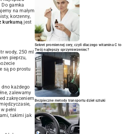
. Do garnka
tujemy na małym
isty, korzenny,
 z kurkumą
jest
Sekret promiennej cery, czyli dlaczego witamina C to
Twój najlepszy sprzymierzeniec?
litr wody, 250 ml
aren pieprzu,
możecie
e są po prostu
a dno każdego
ełne, zalewamy
rzed zakręceniem
Bezpieczne metody transportu dzieł sztuki
 międzyczasie,
 w pełni
mi, takimi jak