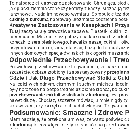
To najbardziej klasyczne zastosowanie. Chrupiąca, słodk
jak placki ziemniaczane czy kotlety z kaszy. Można ją też
jarzynowej. Nada im nowego wymiaru. Spróbujcie też dod
cukinię z kurkumą
naprawdę urozmaica codzienne posiłk
Kreatywne Zastosowania w Kanapkach i Przy
Tutaj zaczyna się prawdziwa zabawa. Plasterki cukinii 
hummusem. Można je też położyć na krakersach z odrobi
koreczki z sera pleśniowego, kawałka naszej cukinii i oliw
przygotowana latem, zimą staje się bazą do fantastyczn
innych domowych specjałów, takich jak
ogórki musztar
Odpowiednie Przechowywanie i Trw
Prawidłowe przechowywanie to gwarancja, że nasza praca
szczęście, dobrze zrobiony i zapasteryzowany
przepis n
Gdzie i Jak Długo Przechowywać Słoiki z Cuk
Najlepiej w chłodnym, ciemnym i suchym miejscu. Idealna
były narażone na bezpośrednie działanie słońca, bo cukin
przechowywanie cukinii w słoikach z kurkumą
, jest pr
nawet dłużej. Chociaż, szczerze mówiąc, u mnie nigdy ty
sprawdzam, czy zakrętka jest nadal wklęsła. To gwaranc
Podsumowanie: Smaczne i Zdrowe Prz
Mam nadzieję, że przekonałam was, że warto poświęcić c
z kurkumą
to coś więcej niż tylko sposób na przechowa