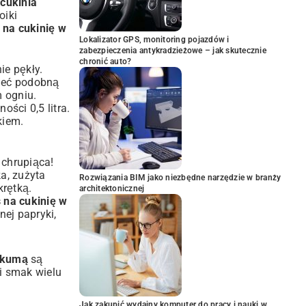
a
cukinia
oiki
 na cukinię w
Lokalizator GPS, monitoring pojazdów i
zabezpieczenia antykradzieżowe – jak skutecznie
chronić auto?
ie pękły.
mieć podobną
 ogniu.
ści 0,5 litra.
kiem.
 chrupiąca!
ka, zużyta
Rozwiązania BIM jako niezbędne narzędzie w branży
krętką.
architektonicznej
 na cukinię w
nej papryki
,
urkumą
są
ci smak wielu
Jak zakupić wydajny komputer do pracy i nauki w