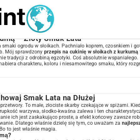
kumą – Złoty Smak Lata
a smaki ogrodu w słoikach. Pachniało koprem, czosnkiem i go
sób. Mój sprawdzony
przepis na cukinię w słoikach z kurkumą
e tradycji z odrobiną egzotyki. Coś absolutnie wspaniałego
ie nabiera charakteru, koloru i niesamowitego smaku, który ro
chowaj Smak Lata na Dłużej
a Dłużej
o przetwory. To małe, złociste skarby czekające w spiżarni. Ki
 Chrupkość warzywa, słodko-kwaśna zalewa i ten charakterystyc
ie ich jest zaskakująco proste, a efekt końcowy zawsze rob
kowanie. Dlatego właśnie dzielę się tym, co uważam za
najleps
 Bo to jest właśnie magia.
umą?