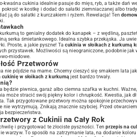
o-kwaśna cukinia idealnie pasuje do mięs, ryb, a także dań we
 pokroić w kostkę i dodać do sałatki ziemniaczanej albo trady
ać ją do sałatki z kurczakiem i ryżem. Rewelacja! Ten
domowy
i.
stawkach
z kurkumą to genialny dodatek do kanapek – z wędliną, paszt
ną serka śmietankowego. Idealna szybka przekąska. Ja uwie
ki. Proste, a jakie pyszne! Ta
cukinia w słoikach z kurkumą k
ych przystawek. Możliwości są nieograniczone, podobnie jak
dowo-miodowe
.
ałość Przetworów
 nie pójdzie na marne. Chcemy cieszyć się smakiem lata jak
a cukinię w słoikach z kurkumą
jest bardzo trwały.
inią?
 będzie piwnica, garaż albo ciemna szafka w kuchni. Ważne, 
ia może stracić swój piękny kolor i chrupkość. Kwestia, jak d
osta. Tak przygotowane przetwory można spokojnie przechowyw
le nie wytrzymują. Znikają znacznie szybciej. Przed otwarcie
ja bezpieczeństwa.
etwory z Cukinii na Cały Rok
hwilę i przygotować te złociste pyszności. Ten
przepis na cu
nie warzyw. To sposób na zatrzymanie lata, na dodanie kolor