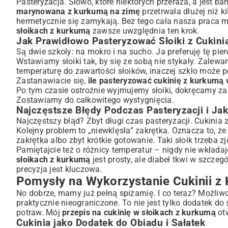
Pasteryzacja. Słowo, które niektórych przeraża, a jest ba
marynowana z kurkumą na zimę
przetrwała dłużej niż ki
hermetycznie się zamykają. Bez tego cała nasza praca m
słoikach z kurkumą
zawsze uwzględnia ten krok.
Jak Prawidłowo Pasteryzować Słoiki z Cukini
Są dwie szkoły: na mokro i na sucho. Ja preferuję tę pie
Wstawiamy słoiki tak, by się ze sobą nie stykały. Zal
temperaturę do zawartości słoików, inaczej szkło może
Zastanawiacie się,
ile pasteryzować cukinię z kurkumą 
Po tym czasie ostrożnie wyjmujemy słoiki, dokręcamy za
Zostawiamy do całkowitego wystygnięcia.
Najczęstsze Błędy Podczas Pasteryzacji i Jak
Najczęstszy błąd? Zbyt długi czas pasteryzacji. Cukinia
Kolejny problem to „niewklęsła” zakrętka. Oznacza to, że
zakrętka albo zbyt krótkie gotowanie. Taki słoik trzeba z
Pamiętajcie też o różnicy temperatur – nigdy nie wkłada
słoikach z kurkumą
jest prosty, ale diabeł tkwi w szczeg
precyzja jest kluczowa.
Pomysły na Wykorzystanie Cukinii z
No dobrze, mamy już pełną spiżarnię. I co teraz? Możliw
praktycznie nieograniczone. To nie jest tylko dodatek d
potraw. Mój
przepis na cukinię w słoikach z kurkumą
otw
Cukinia jako Dodatek do Obiadu i Sałatek