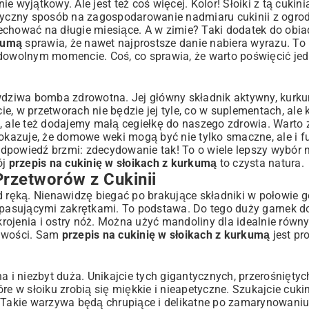
ik Krok po Kroku
 wyjątkowy. Ale jest też coś więcej. Kolor! Słoiki z tą cukin
styczny sposób na zagospodarowanie nadmiaru cukinii z ogro
echować na długie miesiące. A w zimie? Taki dodatek do obia
kumą
sprawia, że nawet najprostsze danie nabiera wyrazu. To 
 dowolnym momencie. Coś, co sprawia, że warto poświęcić je
w
awdziwa bomba zdrowotna. Jej główny składnik aktywny, kurku
, w przetworach nie będzie jej tyle, co w suplementach, ale k
k, ale też dodajemy małą cegiełkę do naszego zdrowia. Warto
pokazuje, że domowe weki mogą być nie tylko smaczne, ale i f
dpowiedź brzmi: zdecydowanie tak! To o wiele lepszy wybór n
ój
przepis na cukinię w słoikach z kurkumą
to czysta natura.
Przetworów z Cukinii
ręką. Nienawidzę biegać po brakujące składniki w połowie g
a Cały Rok
z pasującymi zakrętkami. To podstawa. Do tego duży garnek 
 krojenia i ostry nóż. Można użyć mandoliny dla idealnie równ
pliwości. Sam
przepis na cukinię w słoikach z kurkumą
jest pro
a i niezbyt duża. Unikajcie tych gigantycznych, przerośnięty
e w słoiku zrobią się miękkie i nieapetyczne. Szukajcie cukin
. Takie warzywa będą chrupiące i delikatne po zamarynowani