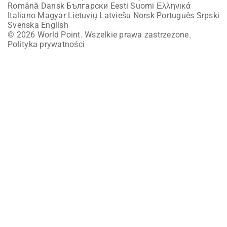
Română
Dansk
Български
Eesti
Suomi
Ελληνικά
Italiano
Magyar
Lietuvių
Latviešu
Norsk
Português
Srpski
Svenska
English
© 2026 World Point. Wszelkie prawa zastrzeżone.
Polityka prywatności