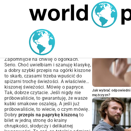
MARIUSZ ŁAMAGA
04.10.2025
SPORT
POPULARNE A
Przepis na paprykę
kiszoną – Jak zrobić
idealną w domu?
Zapomnijcie na chwilę o ogórkach.
Serio. Choć uwielbiam i szanuję klasykę,
a dobry
szybki przepis na ogórki kiszone
to skarb, czasami trzeba wpuścić do
spiżarni trochę świeżości. A właściwie…
kiszonej świeżości. Mówię o papryce.
Jak wybrać odpowiedni 
Tak, dobrze czytacie. Jeśli nigdy nie
mężczyzn?
próbowaliście, to gwarantuję, że wasze
kubki smakowe oszaleją. A jeśli już
próbowaliście, to wiecie, o czym mówię.
Dobry
przepis na paprykę kiszoną
to
bilet w jedną stronę do krainy
chrupkości, słodyczy i delikatnej