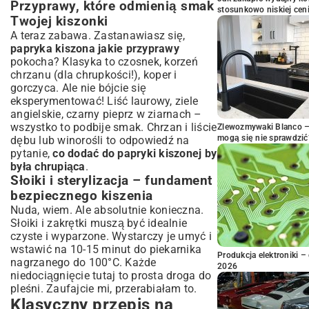
Przyprawy, które odmienią smak
stosunkowo niskiej cen
Twojej kiszonki
A teraz zabawa. Zastanawiasz się,
papryka kiszona jakie przyprawy
pokocha? Klasyka to czosnek, korzeń
chrzanu (dla chrupkości!), koper i
gorczyca. Ale nie bójcie się
eksperymentować! Liść laurowy, ziele
angielskie, czarny pieprz w ziarnach –
wszystko to podbije smak. Chrzan i liście
Zlewozmywaki Blanco – 
mogą się nie sprawdzić
dębu lub winorośli to odpowiedź na
pytanie,
co dodać do papryki kiszonej by
była chrupiąca
.
Słoiki i sterylizacja – fundament
bezpiecznego kiszenia
Nuda, wiem. Ale absolutnie konieczna.
Słoiki i zakrętki muszą być idealnie
czyste i wyparzone. Wystarczy je umyć i
wstawić na 10-15 minut do piekarnika
Produkcja elektroniki – 
nagrzanego do 100°C. Każde
2026
niedociągnięcie tutaj to prosta droga do
pleśni. Zaufajcie mi, przerabiałam to.
Klasyczny przepis na