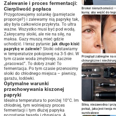
Zalewanie i proces fermentacji:
Cierpliwość popłaca
Broker nieruchomości – 
kursy, aby wejść do teg
Przygotowujemy solankę (pamiętacie
proporcje?) i zalewamy nią paprykę tak,
aby była całkowicie przykryta. To ultra
ważne. Wszystko musi być pod wodą.
Zakręcamy słoiki, ale nie na siłę, na
maksa. Gazy muszą mieć gdzie
uchodzić. I teraz pytanie:
jak długo kisić
paprykę w zalewie
? Słoiki odstawiamy
w temperaturze pokojowej na 3-5 dni. W
Przegląd zabiegów na 
tym czasie woda zmętnieje, zacznie
chirurgiczne i niechirur
„pracować”. To dobry znak! To
fermentacja. Po tym czasie przenosimy
słoiki do chłodnego miejsca – piwnicy,
garażu, lodówki.
Optymalne warunki
przechowywania kiszonej
papryki
Idealna temperatura to poniżej 10°C. Im
chłodniej, tym wolniejszy proces
Silna, niezawodna i pr
pokaż, jaka jest twoja 
fermentacji i tym dłużej papryka
survivalowe
pozostanie twarda i chrupiąca. A