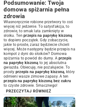
Podsumowanie: Twoja
domowa spiżarnia pełna
zdrowia
Własnoręcznie robione przetwory to coś
więcej niż jedzenie. To satysfakcja, to
zdrowie, to smak lata zamknięty w
słoiku. Ten
przepis na paprykę kiszoną
to dopiero początek. Gdy zobaczycie,
jakie to proste, zaraz będziecie chcieli
więcej. Może następny będzie
przepis na
kompot z dyni do słoików
? Domowa
spiżarnia to powód do dumy. A
przepis
na paprykę kiszoną
to jej absolutna
gwiazda. Obiecuję, nie pożałujecie. To
prosty
przepis na paprykę kiszoną
, który
odmieni wasze zimowe zapasy. A ten
przepis na paprykę kiszoną bez cukru
to czyste zdrowie. Smacznego!
PRZECZYTAJ RÓWNIEŻ