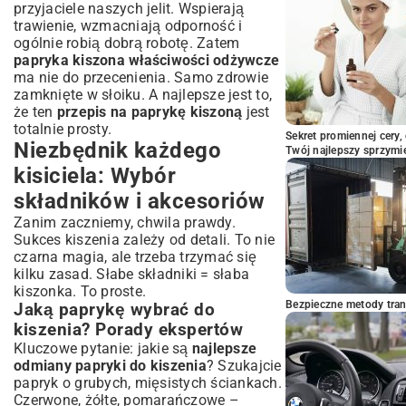
Sekrety idealnej konsystencji
przyjaciele naszych jelit. Wspierają
trawienie, wzmacniają odporność i
Kiszona papryka w kuchni: Pomysły na
ogólnie robią dobrą robotę. Zatem
wykorzystanie
papryka kiszona właściwości odżywcze
Kiszona papryka jako dodatek do dań
ma nie do przecenienia. Samo zdrowie
głównych
zamknięte w słoiku. A najlepsze jest to,
Sałatki i surówki z kiszoną papryką –
że ten
przepis na paprykę kiszoną
jest
szybkie i zdrowe
totalnie prosty.
Sekret promiennej cery,
Kreatywne zastosowania: Pasty, sosy i
Niezbędnik każdego
Twój najlepszy sprzymi
przekąski
kisiciela: Wybór
Podsumowanie: Twoja domowa
spiżarnia pełna zdrowia
składników i akcesoriów
Zanim zaczniemy, chwila prawdy.
Sukces kiszenia zależy od detali. To nie
czarna magia, ale trzeba trzymać się
kilku zasad. Słabe składniki = słaba
kiszonka. To proste.
Bezpieczne metody trans
Jaką paprykę wybrać do
kiszenia? Porady ekspertów
Kluczowe pytanie: jakie są
najlepsze
odmiany papryki do kiszenia
? Szukajcie
papryk o grubych, mięsistych ściankach.
Czerwone, żółte, pomarańczowe –