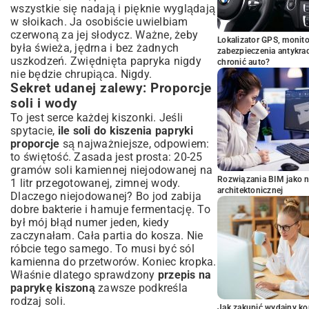
wszystkie się nadają i pięknie wyglądają
w słoikach. Ja osobiście uwielbiam
czerwoną za jej słodycz. Ważne, żeby
Lokalizator GPS, monito
była świeża, jędrna i bez żadnych
zabezpieczenia antykra
uszkodzeń. Zwiędnięta papryka nigdy
chronić auto?
nie będzie chrupiąca. Nigdy.
Sekret udanej zalewy: Proporcje
soli i wody
To jest serce każdej kiszonki. Jeśli
spytacie,
ile soli do kiszenia papryki
proporcje
są najważniejsze, odpowiem:
to świętość. Zasada jest prosta: 20-25
gramów soli kamiennej niejodowanej na
Rozwiązania BIM jako n
1 litr przegotowanej, zimnej wody.
architektonicznej
Dlaczego niejodowanej? Bo jod zabija
dobre bakterie i hamuje fermentację. To
był mój błąd numer jeden, kiedy
zaczynałam. Cała partia do kosza. Nie
róbcie tego samego. To musi być sól
kamienna do przetworów. Koniec kropka.
Właśnie dlatego sprawdzony
przepis na
paprykę kiszoną
zawsze podkreśla
rodzaj soli.
Jak zakupić wydajny ko