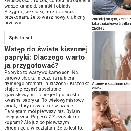
kwasowości. To coś, co totalnie odmieni
wasze kanapki, sałatki i obiady.
Przygotujcie słoiki, bo zaraz was
przekonam, że to wasz nowy ulubiony
Zarabiaj na tym, że ni
przetwór.
jako dodatkowe źródło 
zakładu
Spis treści
Wstęp do świata kiszonej
Wstęp do świata kiszonej papryki:
Dlaczego warto ją przygotować?
papryki: Dlaczego warto
Co sprawia, że kiszona papryka jest tak
ją przygotować?
wyjątkowa?
Papryka to warzywo-kameleon. Na
Korzyści zdrowotne płynące z kiszonych
warzyw
surowo słodka, pieczona nabiera
dymnego aromatu, a kiszona? Kiszonka
Niezbędnik każdego kisiciela: Wybór
Atopowe zapalenie skór
staje się czymś absolutnie
ciało?
składników i akcesoriów
zjawiskowym. To nie jest po prostu
Jaką paprykę wybrać do kiszenia? Porady
kwaśna papryka. To wielowymiarowy
ekspertów
smak, który rozwija się w czasie.
Sekret udanej zalewy: Proporcje soli i wody
Pamiętam mój pierwszy raz. Byłam
Przyprawy, które odmienią smak Twojej
sceptyczna. Papryka? Z czosnkiem i
kiszonki
koprem? Ale już po pierwszym
Słoiki i sterylizacja – fundament
chrupnięciu wiedziałam, że to jest to.