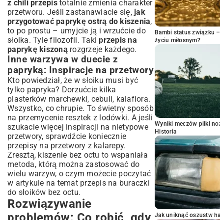
z chili przepis
totalnie zmienia charakter
przetworu. Jeśli zastanawiacie się,
jak
przygotować paprykę ostrą do kiszenia
,
to po prostu – umyjcie ją i wrzućcie do
Bambi status związku 
słoika. Tyle filozofii. Taki
przepis na
życiu miłosnym?
paprykę kiszoną
rozgrzeje każdego.
Inne warzywa w duecie z
papryką: Inspiracje na przetwory
Kto powiedział, że w słoiku musi być
tylko papryka? Dorzućcie kilka
plasterków marchewki, cebuli, kalafiora.
Wszystko, co chrupie. To świetny sposób
na przemycenie resztek z lodówki. A jeśli
Wyniki meczów piłki noż
szukacie więcej inspiracji na nietypowe
Historia
przetwory, sprawdźcie koniecznie
przepisy na przetwory z kalarepy
.
Zresztą, kiszenie bez octu to wspaniała
metoda, którą można zastosować do
wielu warzyw, o czym możecie poczytać
w artykule na temat
przepis na buraczki
do słoików bez octu
.
Rozwiązywanie
problemów: Co robić, gdy
Jak uniknąć oszustw h