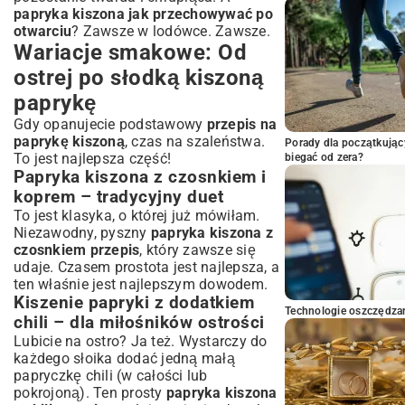
papryka kiszona jak przechowywać po
otwarciu
? Zawsze w lodówce. Zawsze.
Wariacje smakowe: Od
ostrej po słodką kiszoną
paprykę
Gdy opanujecie podstawowy
przepis na
paprykę kiszoną
, czas na szaleństwa.
Porady dla początkując
To jest najlepsza część!
biegać od zera?
Papryka kiszona z czosnkiem i
koprem – tradycyjny duet
To jest klasyka, o której już mówiłam.
Niezawodny, pyszny
papryka kiszona z
czosnkiem przepis
, który zawsze się
udaje. Czasem prostota jest najlepsza, a
ten właśnie jest najlepszym dowodem.
Kiszenie papryki z dodatkiem
Technologie oszczędzan
chili – dla miłośników ostrości
Lubicie na ostro? Ja też. Wystarczy do
każdego słoika dodać jedną małą
papryczkę chili (w całości lub
pokrojoną). Ten prosty
papryka kiszona