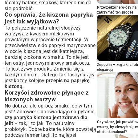
bezpiecznego kiszenia
Idealny balans smaków, którego nie da
Klasyczny przepis na paprykę kiszoną:
Przerzedzone włosy na 
się podrobić.
zatrzymać ten proces
Krok po kroku do doskonałości
Co sprawia, że kiszona papryka
jest tak wyjątkowa?
Przygotowanie papryki: Mycie, krojenie,
układanie
To połączenie naturalnej słodyczy
warzywa z kwasem mlekowym
Zalewanie i proces fermentacji: Cierpliwość
popłaca
powstałym w procesie fermentacji. W
przeciwieństwie do papryki marynowanej
Optymalne warunki przechowywania
w occie, kiszona jest delikatniejsza,
kiszonej papryki
bardziej złożona w smaku. To nie jest
Wariacje smakowe: Od ostrej po słodką
ten ostry, jednowymiarowy smak octu.
kiszoną paprykę
Zeppelin – zegarki z l
To jest żywy produkt. Zmienia się z
elegancją
Papryka kiszona z czosnkiem i koprem –
każdym dniem. Dlatego tak fascynujący
tradycyjny duet
jest każdy kolejny
przepis na paprykę
Kiszenie papryki z dodatkiem chili – dla
kiszoną
.
miłośników ostrości
Korzyści zdrowotne płynące z
Inne warzywa w duecie z papryką:
kiszonych warzyw
Inspiracje na przetwory
No dobrze, ale oprócz smaku, co w tym
Rozwiązywanie problemów: Co robić,
jest? Zdrowie! Odpowiadając na pytanie,
gdy coś idzie nie tak?
czy papryka kiszona jest zdrowa dla
Mętna zalewa i pleśń: Jak rozpoznać i
Czy wiesz, jak prawidł
jelit
– tak, i to jak! To naturalny
twarzy, by cieszyć się 
zapobiec psuciu?
probiotyk. Dobre bakterie, które powstają
niedoskonałości?
podczas fermentacji, to najlepsi
Zbyt miękka czy zbyt twarda papryka?