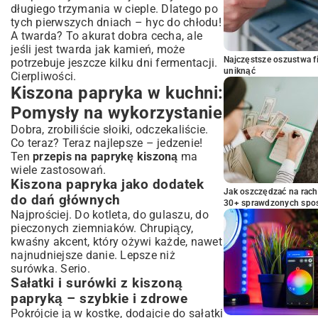
długiego trzymania w cieple. Dlatego po
tych pierwszych dniach – hyc do chłodu!
A twarda? To akurat dobra cecha, ale
jeśli jest twarda jak kamień, może
Najczęstsze oszustwa f
potrzebuje jeszcze kilku dni fermentacji.
uniknąć
Cierpliwości.
Kiszona papryka w kuchni:
Pomysły na wykorzystanie
Dobra, zrobiliście słoiki, odczekaliście.
Co teraz? Teraz najlepsze – jedzenie!
Ten
przepis na paprykę kiszoną
ma
wiele zastosowań.
Kiszona papryka jako dodatek
Jak oszczędzać na rac
do dań głównych
30+ sprawdzonych sp
Najprościej. Do kotleta, do gulaszu, do
pieczonych ziemniaków. Chrupiący,
kwaśny akcent, który ożywi każde, nawet
najnudniejsze danie. Lepsze niż
surówka. Serio.
Sałatki i surówki z kiszoną
papryką – szybkie i zdrowe
Pokrójcie ją w kostkę, dodajcie do sałatki