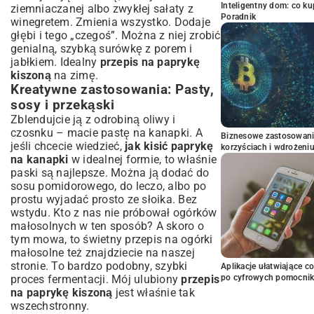
Inteligentny dom: co k
ziemniaczanej albo zwykłej sałaty z
Poradnik
winegretem. Zmienia wszystko. Dodaje
głębi i tego „czegoś”. Można z niej zrobić
genialną, szybką surówkę z porem i
jabłkiem. Idealny
przepis na paprykę
kiszoną
na zimę.
Kreatywne zastosowania: Pasty,
sosy i przekąski
Zblendujcie ją z odrobiną oliwy i
czosnku – macie pastę na kanapki. A
Biznesowe zastosowani
jeśli chcecie wiedzieć,
jak kisić paprykę
korzyściach i wdrożeni
na kanapki
w idealnej formie, to właśnie
paski są najlepsze. Można ją dodać do
sosu pomidorowego, do leczo, albo po
prostu wyjadać prosto ze słoika. Bez
wstydu. Kto z nas nie próbował ogórków
małosolnych w ten sposób? A skoro o
tym mowa, to świetny
przepis na ogórki
małosolne
też znajdziecie na naszej
stronie. To bardzo podobny, szybki
Aplikacje ułatwiające c
proces fermentacji. Mój ulubiony
przepis
po cyfrowych pomocni
na paprykę kiszoną
jest właśnie tak
wszechstronny.