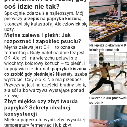
coś idzie nie tak?
Spokojnie, zdarza się najlepszym. Mój
pierwszy
przepis na paprykę kiszoną
skończył się katastrofą. Ale człowiek się
uczy.
Mętna zalewa i pleśń: Jak
rozpoznać i zapobiec psuciu?
Najlepsza piekarnia w 
Mętna zalewa jest OK – to oznaka
lokalnych smakach
fermentacji. Biały nalot na dnie też jest
OK. Ale jeśli na wierzchu pojawi się
włochaty, kolorowy kożuch – to pleśń. I
tu pojawia się dramat:
papryka kiszona
co zrobić gdy pleśnieje
? Niestety, trzeba
wyrzucić. Cały słoik. Nie ma przebacz.
Przyczyną jest najczęściej brudny słoik,
zła sól albo warzywa wystające ponad
zalewę.
Ćwiczenia dla pracown
Zbyt miękka czy zbyt twarda
poradnik
papryka? Sekrety idealnej
konsystencji
Miękka papryka to wynik zbyt wysokiej
temperatury fermentacji lub zbyt