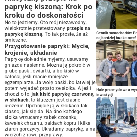
paprykę kiszoną: Krok po
kroku do doskonałości
No to jedziemy. Oto mój niezawodny,
wielokrotnie przetestowany
przepis na
Cennik samochodów Por
paprykę kiszoną
. To tak proste, że aż
najbardziej budżetowe?
śmieszne.
Przygotowanie papryki: Mycie,
krojenie, układanie
Paprykę dokładnie myjemy, usuwamy
gniazda nasienne. Można ją pokroić w
grube paski, ćwiartki, albo kisić w
całości, jeśli macie mniejsze
egzemplarze. Ja wolę paski, bo łatwiej je
potem wyjadać prosto ze słoika. A jeśli
Hale przemysłowe a wyt
chodzi o to,
jak kisić paprykę czerwoną
inwestycji
w słoikach
, to kluczem jest ciasne
ułożenie. Upchnijcie ją w słoikach tak
ciasno, jak się da. Na dno każdego
słoika wrzucamy ząbek czosnku,
kawałek chrzanu, baldach kopru i kilka
ziaren gorczycy. Układamy paprykę, a na
wierzch znowu przyprawy.