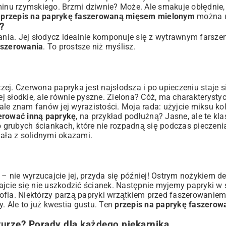
nu rzymskiego. Brzmi dziwnie? Może. Ale smakuje obłędnie,
y
przepis na paprykę faszerowaną mięsem mielonym
można u
?
dania. Jej słodycz idealnie komponuje się z wytrawnym farsze
aszerowania
. To prostsze niż myślisz.
aczej. Czerwona papryka jest najsłodsza i po upieczeniu staje 
 słodkie, ale równie pyszne. Zielona? Cóż, ma charakterystyc
le znam fanów jej wyrazistości. Moja rada: użyjcie miksu ko
erować inną paprykę
, na przykład podłużną? Jasne, ale te kla
 o grubych ściankach, które nie rozpadną się podczas pieczeni
iała z solidnymi okazami.
nie wyrzucajcie jej, przyda się później! Ostrym nożykiem de
ajcie się nie uszkodzić ścianek. Następnie myjemy papryki w 
ofia. Niektórzy parzą papryki wrzątkiem przed faszerowaniem,
y. Ale to już kwestia gustu. Ten
przepis na paprykę faszero
aturze? Porady dla każdego piekarnika