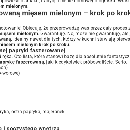
o opowieść o smaku, tradycji i cieple domowego ogniska. Właśn
ki i inspiracje
sem mielonym
.
erowaną mięsem mielonym – krok po kro
e alternatywy
dsłony
gotowanie! Obiecuję, że przeprowadzę was przez cały proces z
ryki
 mięsem mielonym
. Gwarantuję. No, może nie gwarantuję, ale
owaną
, idealny nawet dla tych, którzy w kuchni stawiają pierws
mięsem mielonym krok po kroku
.
rzewać?
lnej papryki faszerowanej
ryki
ęką. Oto lista, która stanowi bazę dla absolutnie fantastyc
 paprykę faszerowaną
, jaki kiedykolwiek próbowaliście. Serio.
ach)
o-wołowe)
rsalne danie dla każdego?
ryka, ostra papryka, majeranek
o i soczystego wnętrza