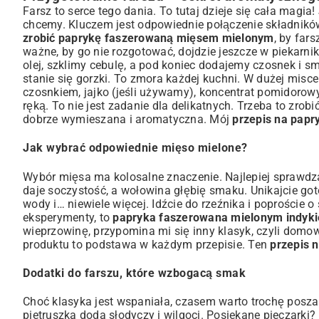
Farsz to serce tego dania. To tutaj dzieje się cała magia!
chcemy. Kluczem jest odpowiednie połączenie składnikó
zrobić paprykę faszerowaną mięsem mielonym
, by far
ważne, by go nie rozgotować, dojdzie jeszcze w piekarn
olej, szklimy cebulę, a pod koniec dodajemy czosnek i s
stanie się gorzki. To zmora każdej kuchni. W dużej mis
czosnkiem, jajko (jeśli używamy), koncentrat pomidorowy
ręką. To nie jest zadanie dla delikatnych. Trzeba to zrob
dobrze wymieszana i aromatyczna. Mój
przepis na pap
Jak wybrać odpowiednie mięso mielone?
Wybór mięsa ma kolosalne znaczenie. Najlepiej sprawdza
daje soczystość, a wołowina głębię smaku. Unikajcie go
wody i… niewiele więcej. Idźcie do rzeźnika i poproście 
eksperymenty, to
papryka faszerowana mielonym indyk
wieprzowinę, przypomina mi się inny klasyk, czyli
domow
produktu to podstawa w każdym przepisie. Ten
przepis 
Dodatki do farszu, które wzbogacą smak
Choć klasyka jest wspaniała, czasem warto trochę posz
pietruszka doda słodyczy i wilgoci. Posiekane pieczarki?