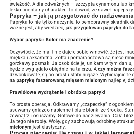
świeżość. A dla odważnych – szczypta cynamonu lub kmi
lekko orientalny charakter. To dowód, że nawet najlepsz
Papryka – jak ją przygotować do nadziewania
Papryka to nie tylko naczynie, to pełnoprawny składnik 
ważne jest, aby wiedzieć,
jak przygotować paprykę do f
Wybór papryki: Kolor ma znaczenie?
Oczywiście, że ma! I nie dajcie sobie wmówić, że jest in
miękka i aksamitna. Żółta i pomarańczowa są nieco mniej
gorzkawy posmak. Ja osobiście jej unikam w tym daniu, a
będzie wyglądało obłędnie na talerzu. A
czy można fasz
dzwonkowate, są po prostu stabilniejsze. Wybierajcie te
na paprykę faszerowaną mięsem mielonym
najlepiej dz
Prawidłowe wydrążenie i obróbka papryki
To prosta operacja. Odkrawamy „czapeczkę” z ogonkiem – 
usuwamy gniazdo nasienne i białe błonki ze środka. Star
zewnątrz i osuszamy. Gotowe do nadziewania! Cała filoz
Ja tego nie robię. Wolę, gdy zachowują odrobinę struktur
mielonym
jest elastyczny.
Proces pieczenia: Ile czasu i w jakiej temper