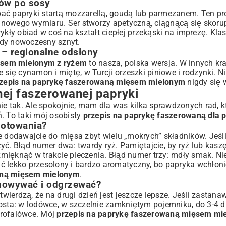
rów po sosy
pać papryki startą mozzarellą, goudą lub parmezanem. Ten p
 nowego wymiaru. Ser stworzy apetyczną, ciągnącą się skorupk
wykły obiad w coś na kształt
ciepłej przekąski
na imprezę. Kla
dy nowoczesny sznyt.
 – regionalne odsłony
ęsem mielonym z ryżem
to nasza, polska wersja. W innych kr
się cynamon i miętę, w Turcji orzeszki piniowe i rodzynki. Ni
zepis na paprykę faszerowaną mięsem mielonym
nigdy się 
jnej faszerowanej papryki
 tak. Ale spokojnie, mam dla was kilka sprawdzonych rad, kt
. To taki mój osobisty
przepis na paprykę faszerowaną dla 
gotowania?
e dodawajcie do mięsa zbyt wielu „mokrych” składników. Jeśl
yć. Błąd numer dwa: twardy ryż. Pamiętajcie, by ryż lub kasz
ięknąć w trakcie pieczenia. Błąd numer trzy: mdły smak. Nie
ć lekko przesolony i bardzo aromatyczny, bo papryka wchłon
aną mięsem mielonym
.
chowywać i odgrzewać?
twierdzą, że na drugi dzień jest jeszcze lepsze. Jeśli zastanaw
rosta: w lodówce, w szczelnie zamkniętym pojemniku, do 3-4 
krofalówce. Mój
przepis na paprykę faszerowaną mięsem mi