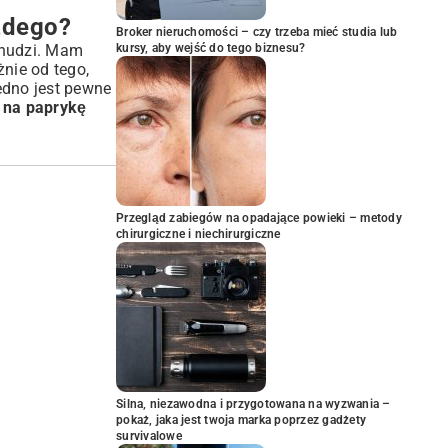
żdego?
Broker nieruchomości – czy trzeba mieć studia lub
kursy, aby wejść do tego biznesu?
 nudzi. Mam
nie od tego,
edno jest pewne
 na paprykę
Przegląd zabiegów na opadające powieki – metody
chirurgiczne i niechirurgiczne
Silna, niezawodna i przygotowana na wyzwania –
pokaż, jaka jest twoja marka poprzez gadżety
survivalowe