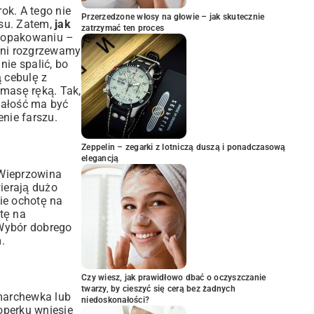
rok. A tego nie
Przerzedzone włosy na głowie – jak skutecznie
su. Zatem,
jak
zatrzymać ten proces
na opakowaniu –
elni rozgrzewamy
nie spalić, bo
 cebulę z
 masę ręką. Tak,
 Całość ma być
nie farszu.
Zeppelin – zegarki z lotniczą duszą i ponadczasową
elegancją
 Wieprzowina
ierają dużo
cie ochotę na
tę na
 Wybór dobrego
.
Czy wiesz, jak prawidłowo dbać o oczyszczanie
twarzy, by cieszyć się cerą bez żadnych
marchewka lub
niedoskonałości?
koperku wniesie