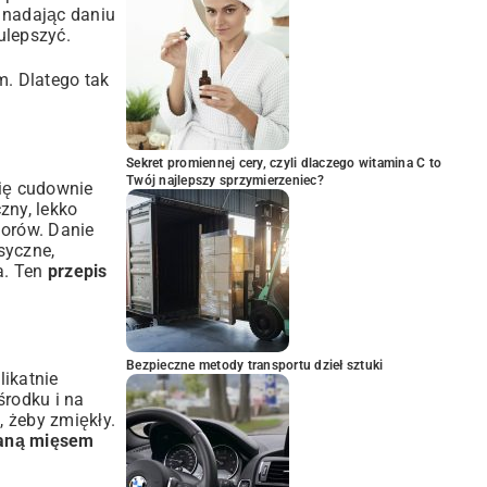
 nadając daniu
lepszyć.
m. Dlatego tak
Sekret promiennej cery, czyli dlaczego witamina C to
Twój najlepszy sprzymierzeniec?
się cudownie
zny, lekko
lorów. Danie
syczne,
a. Ten
przepis
Bezpieczne metody transportu dzieł sztuki
likatnie
środku i na
 żeby zmiękły.
waną mięsem