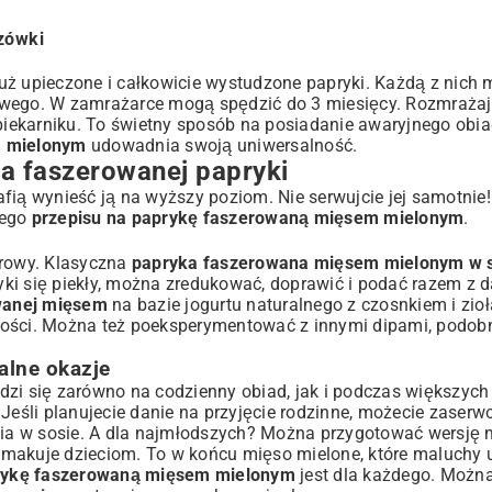
zówki
 już upieczone i całkowicie wystudzone papryki. Każdą z nic
owego. W zamrażarce mogą spędzić do 3 miesięcy. Rozmrażajc
 piekarniku. To świetny sposób na posiadanie awaryjnego obi
m mielonym
udowadnia swoją uniwersalność.
ia faszerowanej papryki
ią wynieść ją na wyższy poziom. Nie serwujcie jej samotnie! 
dego
przepisu na paprykę faszerowaną mięsem mielonym
.
orowy. Klasyczna
papryka faszerowana mięsem mielonym w 
yki się piekły, można zredukować, doprawić i podać razem z d
wanej mięsem
na bazie jogurtu naturalnego z czosnkiem i zioł
ości. Można też poeksperymentować z innymi dipami, podobn
alne okazje
dzi się zarówno na codzienny obiad, jak i podczas większych 
Jeśli planujecie
danie na przyjęcie rodzinne
, możecie zaserw
ia w sosie. A dla najmłodszych? Można przygotować wersję m
zasmakuje dzieciom. To w końcu mięso mielone, które maluchy u
prykę faszerowaną mięsem mielonym
jest dla każdego. Można