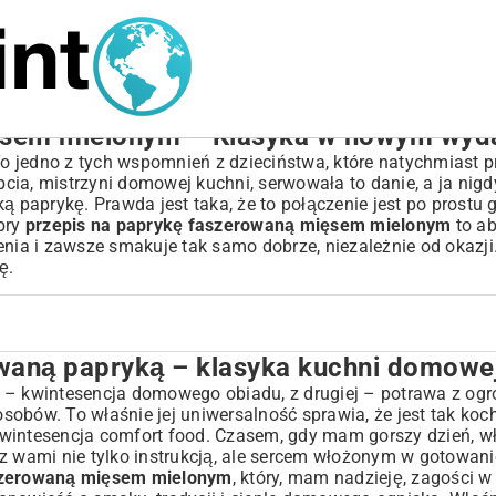
ęsem mielonym – Klasyka w nowym wyd
o jedno z tych wspomnień z dzieciństwa, które natychmiast p
cia, mistrzyni domowej kuchni, serwowała to danie, a ja nig
 paprykę. Prawda jest taka, że to połączenie jest po prostu g
obry
przepis na paprykę faszerowaną mięsem mielonym
to ab
nia i zawsze smakuje tak samo dobrze, niezależnie od okazji.
ę.
waną papryką – klasyka kuchni domowe
syka kuchni domowej
nym – krok po kroku do perfekcji
y – kwintesencja domowego obiadu, z drugiej – potrawa z o
sobów. To właśnie jej uniwersalność sprawia, że jest tak ko
zerowanej
o kwintesencja comfort food. Czasem, gdy mam gorszy dzień, w
wnętrza
z wami nie tylko instrukcją, ale sercem włożonym w gotowani
aszerowaną mięsem mielonym
, który, mam nadzieję, zagości 
la każdego piekarnika