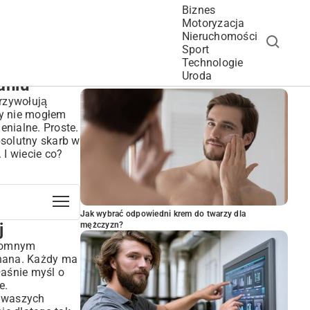
Biznes
Motoryzacja
Nieruchomości
Sport
Technologie
POPULARNE ARTYKUŁY
Uroda
aniu
rzywołują
dy nie mogłem
enialne. Proste.
solutny skarb w
 I wiecie co?
Jak wybrać odpowiedni krem do twarzy dla
j
mężczyzn?
gromnym
chana. Każdy ma
łaśnie myśl o
e.
w waszych