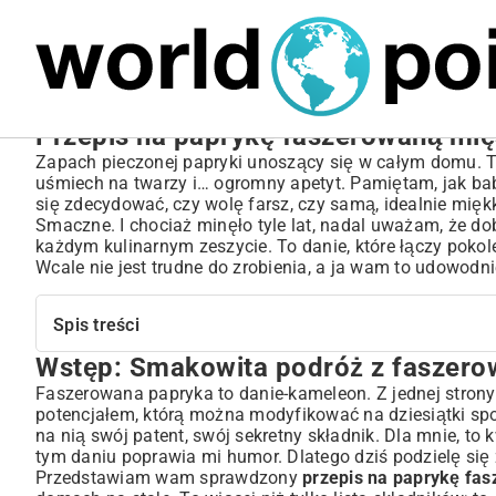
MARIUSZ ŁAMAGA
06.10.2025
MOTORYZACJA
Przepis na paprykę faszerowaną mi
Zapach pieczonej papryki unoszący się w całym domu. T
uśmiech na twarzy i… ogromny apetyt. Pamiętam, jak bab
się zdecydować, czy wolę farsz, czy samą, idealnie miękką
Smaczne. I chociaż minęło tyle lat, nadal uważam, że d
każdym kulinarnym zeszycie. To danie, które łączy pokole
Wcale nie jest trudne do zrobienia, a ja wam to udowodni
Spis treści
Wstęp: Smakowita podróż z faszero
Wstęp: Smakowita podróż z faszerowaną papryką – kla
Klasyczny przepis na paprykę faszerowaną mięsem mielo
Faszerowana papryka to danie-kameleon. Z jednej stron
potencjałem, którą można modyfikować na dziesiątki spo
Niezbędne składniki – lista zakupów dla idealnej papryki fas
na nią swój patent, swój sekretny składnik. Dla mnie, t
Przygotowanie farszu – sekret aromatycznego i soczystego 
tym daniu poprawia mi humor. Dlatego dziś podzielę się 
Papryka – jak ją przygotować do nadziewania?
Przedstawiam wam sprawdzony
przepis na paprykę f
Proces pieczenia: Ile czasu i w jakiej temperaturze? Porady d