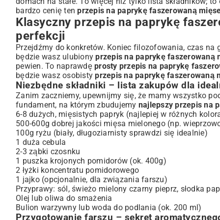
domach na stałe. To więcej niż tylko lista składników; t
bardzo cenię ten
Wariacje na temat faszerowanej papryki: Odkryj nowe sma
przepis na paprykę faszerowaną mię
Klasyczny przepis na paprykę fasz
Papryka faszerowana bez mięsa – wegetariańskie i wegański
perfekcji
Dodatki, które wzbogacą smak dania – od serów po sosy
Papryka faszerowana ryżem i innymi kaszami – regionalne o
Przejdźmy do konkretów. Koniec filozofowania, czas na 
będzie wasz ulubiony
Porady i triki kulinarne dla perfekcyjnej faszerowanej pap
przepis na paprykę faszerowaną
pewien. To naprawdę
prosty przepis na paprykę faszer
Jak uniknąć najczęstszych błędów podczas gotowania?
będzie wasz osobisty
przepis na paprykę faszerowaną 
Papryka faszerowana na wynos: Jak ją przechowywać i odg
Niezbędne składniki – lista zakupów dla idea
Idealne dodatki i sposoby serwowania faszerowanej pap
Zanim zaczniemy, upewnijmy się, że mamy wszystko pod r
Sosy, które podkreślą smak dania
fundament, na którym zbudujemy
najlepszy przepis na
6-8 dużych, mięsistych papryk (najlepiej w różnych kolor
Propozycje podania na rodzinny obiad i specjalne okazje
500-600g dobrej jakości mięsa mielonego (np. wieprzow
Podsumowanie: Dlaczego faszerowana papryka to uniwe
100g ryżu (biały, długoziarnisty sprawdzi się idealnie)
1 duża cebula
2-3 ząbki czosnku
1 puszka krojonych pomidorów (ok. 400g)
2 łyżki koncentratu pomidorowego
1 jajko (opcjonalnie, dla związania farszu)
Przyprawy: sól, świeżo mielony czarny pieprz, słodka pap
Olej lub oliwa do smażenia
Bulion warzywny lub woda do podlania (ok. 200 ml)
Przygotowanie farszu – sekret aromatyczneg