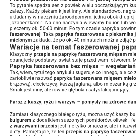
To pytanie spędza sen z powiek wielu początkującym k
zależy. Każdy piekarnik jest inny. Ale standardowo, nag
układamy w naczyniu żaroodpornym, jedna obok drugiej, 
„czapeczkami”. Na dno naczynia wlewamy bulion lub wo
pieczemy ok. 50-60 minut. Po tym czasie papryka powinn
faszerowanej
. Taka
papryka faszerowana z piekarnika
j
mielonym
zakłada, że po ok. 40 minutach można zdjąć po
Wariacje na temat faszerowanej papr
Klasyczny
przepis na paprykę faszerowaną mięsem mi
opanujecie podstawy, świat staje przed wami otworem. M
Papryka faszerowana bez mięsa – wegetariańs
Tak, wiem, tytuł tego artykułu sugeruje co innego, ale c
żartobliwie nazwać
papryka faszerowana mięsem miel
brązową), ciecierzycą, kaszą jaglaną, albo mieszanką g
Smak jest inny, ale równie głęboki i satysfakcjonujący.
Farsz z kaszy, ryżu i warzyw – pomysły na zdrowe dan
Zamiast klasycznego białego ryżu, można użyć kaszy bu
bulgurem
z dodatkiem suszonych pomidorów, oliwek i fe
z warzywami przepis
jest nie tylko smaczny, ale i niez
diety. Pamiętajcie, że ten
przepis na paprykę faszerow