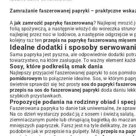
Zamrażanie faszerowanej papryki – praktyczne wska
A
jak zamrozić paprykę faszerowaną
? Najlepiej mrozić
folią spożywczą, a następnie włożyć do woreczka strun
najlepiej przez noc w lodówce, a następnie odgrzejcie w
kolejny raz ten
przepis na paprykę faszerowaną mięse
Idealne dodatki i sposoby serwowan
Sama papryka jest pyszna, ale odpowiednie dodatki potraf
towarzystwo, na które zasługuje. To ważny element każ
Sosy, które podkreślą smak dania
Najlepszy przyjaciel faszerowanej papryki to sos pomid
pomidorowym
to połączenie idealne. Sos, w którym papr
świetnie sprawdzi się też prosty
sos do papryki faszero
przepis na sos do faszerowanej papryki
doda daniu lekk
szybkich przystawkach
.
Propozycje podania na rodzinny obiad i specj
Faszerowana papryka to danie tak uniwersalne, że spraw
Na co dzień wystarczy podać ją z sosem i świeżą sałatą. 
ziemniaczanym purée lub chrupiącą bagietką do maczan
mniejszych papryczek. Farsz jest na tyle delikatny, że 
podobnie jak w
przepisie na pulpety
. Mój
przepis na pa