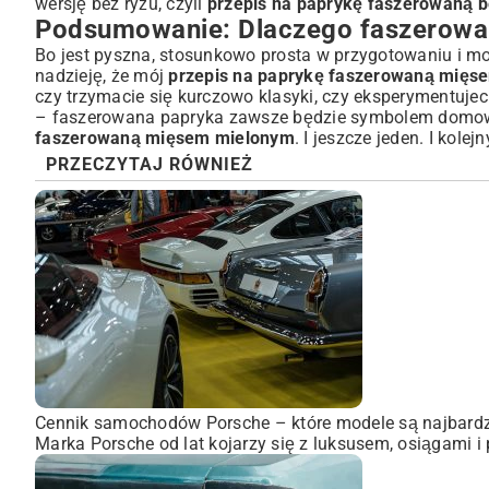
wersję bez ryżu, czyli
przepis na paprykę faszerowaną b
Podsumowanie: Dlaczego faszerowan
Bo jest pyszna, stosunkowo prosta w przygotowaniu i mo
nadzieję, że mój
przepis na paprykę faszerowaną mięs
czy trzymacie się kurczowo klasyki, czy eksperymentujec
– faszerowana papryka zawsze będzie symbolem domoweg
faszerowaną mięsem mielonym
. I jeszcze jeden. I kole
PRZECZYTAJ RÓWNIEŻ
Cennik samochodów Porsche – które modele są najbardz
Marka Porsche od lat kojarzy się z luksusem, osiągami i 