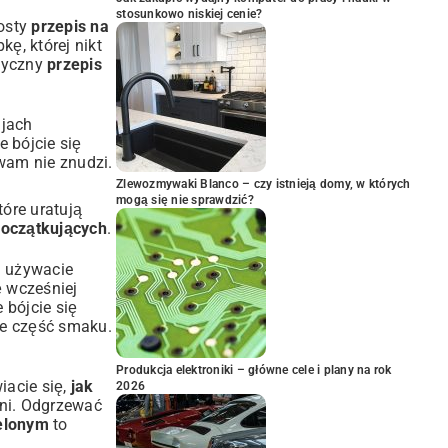
stosunkowo niskiej cenie?
rosty
przepis na
ę, której nikt
syczny
przepis
ajach
e bójcie się
wam nie znudzi.
Zlewozmywaki Blanco – czy istnieją domy, w których
mogą się nie sprawdzić?
óre uratują
początkujących
.
i używacie
ę wcześniej
 bójcie się
ie część smaku.
Produkcja elektroniki – główne cele i plany na rok
iacie się,
jak
2026
dni. Odgrzewać
elonym
to