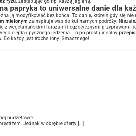
ez ryżu
, zastępując go np. kaszą jaglaną.
a papryka to uniwersalne danie dla ka
żna ją modyfikować bez końca. To danie, które nigdy się nie
em mielonym
zainspiruje was do kulinarnych podróży. Niezależ
ie z wegetariańskimi farszami i egzotycznymi przyprawami, j
o ciepła i pysznego jedzenia. To po prostu idealny
przepis
jny. Bo każdy jest trochę inny. Smacznego!
iej budżetowe?
prestiżem. Jednak w obrębie oferty […]