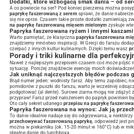
Dodatki, które wzbogacą smak dania – od se
A co powiecie na ser? Pod koniec pieczenia można posy
paprykę faszerowaną z serem
sprawi, że danie nabierze
się nie oprze. Czasem takie proste dodatki zamieniają z
na paprykę faszerowaną mięsem mielonym
zyskuje wte
Papryka faszerowana ryżem i innymi kaszami
Warto pamiętać, że klasyczna
papryka faszerowana mi
znajdziemy mnóstwo inspiracji. W Grecji do farszu dodaje 
czerpać z innych kultur kulinarnych. Dzięki temu wasz
pr
Porady i triki kulinarne dla perfekcy
Nawet z najlepszym przepisem czasem coś może pójść nie
sytuację. Poniżej znajdziecie esencję moich doświadczeń
Jak uniknąć najczęstszych błędów podczas 
Błąd numer jeden: wodnisty farsz. Aby temu zapobiec, ni
pomidorów z puszki do farszu, warto je wcześniej odsącz
podgotować (al dente). Surowe ziarna mogą nie zdążyć zm
przypraw! Farsz przed nałożeniem do papryk powinien by
Oto cały sekret udanego
przepisu na paprykę faszerow
Papryka faszerowana na wynos: Jak ją prze
To danie idealnie nadaje się do odgrzewania, a niektórzy 
przechowywać faszerowaną paprykę
, odpowiedź jest p
można w piekarniku (ok. 15-20 minut w 160°C) lub w mi
idealne danie do lunchboxa.