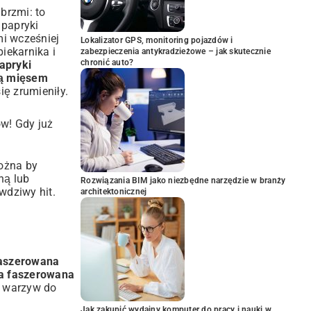
brzmi: to
 papryki
mi wcześniej
Lokalizator GPS, monitoring pojazdów i
iekarnika i
zabezpieczenia antykradzieżowe – jak skutecznie
chronić auto?
apryki
ną mięsem
ię zrumieniły.
ów! Gdy już
można by
ną lub
Rozwiązania BIM jako niezbędne narzędzie w branży
wdziwy hit.
architektonicznej
aszerowana
a faszerowana
i warzyw do
Jak zakupić wydajny komputer do pracy i nauki w