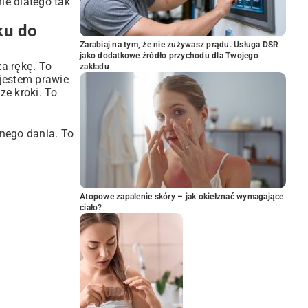
ie dlatego tak
ku do
Zarabiaj na tym, że nie zużywasz prądu. Usługa DSR
jako dodatkowe źródło przychodu dla Twojego
a rękę. To
zakładu
 jestem prawie
ze kroki. To
znego dania. To
Atopowe zapalenie skóry – jak okiełznać wymagające
ciało?