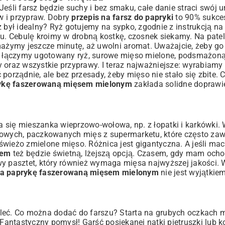
 Jeśli farsz będzie suchy i bez smaku, całe danie straci swój u
w i przypraw. Dobry
przepis na farsz do papryki
to 90% sukce
sz był idealny? Ryż gotujemy na sypko, zgodnie z instrukcją 
iku. Cebulę kroimy w drobną kostkę, czosnek siekamy. Na pat
mażymy jeszcze minutę, aż uwolni aromat. Uważajcie, żeby go 
ce łączymy ugotowany ryż, surowe mięso mielone, podsmażoną
 oraz wszystkie przyprawy. I teraz najważniejsze: wyrabiamy
ić porządnie, ale bez przesady, żeby mięso nie stało się zbite.
rykę faszerowaną mięsem mielonym
zakłada solidne doprawie
 się mieszanka wieprzowo-wołowa, np. z łopatki i karkówki.
towych, paczkowanych mięs z supermarketu, które często zaw
o świeżo zmielone mięso. Różnica jest gigantyczna. A jeśli ma
iem
też będzie świetną, lżejszą opcją. Czasem, gdy mam ocho
y pasztet
, który również wymaga mięsa najwyższej jakości.
na paprykę faszerowaną mięsem mielonym
nie jest wyjątkiem
aleć. Co można dodać do farszu? Starta na grubych oczkach 
 Fantastyczny pomysł! Garść posiekanej natki pietruszki lub 