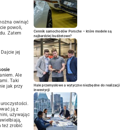
h można owinąć
ie powoli,
Cennik samochodów Porsche – które modele są
adu. Zatem
najbardziej budżetowe?
Dajcie jej
sosie
aniem. Ale
ami. Taki
Hale przemysłowe a wytyczne niezbędne do realizacji
ie jak przy
inwestycji
uroczystości.
ować ją z
ini, używając
wielbiają,
 też zrobić