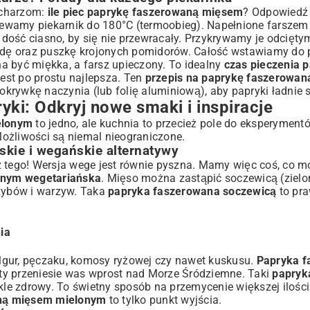
ucharzom:
ile piec paprykę faszerowaną mięsem
? Odpowiedź 
rzewamy piekarnik do 180°C (termoobieg). Napełnione farszem
dość ciasno, by się nie przewracały. Przykrywamy je odcięty
dę oraz puszkę krojonych pomidorów. Całość wstawiamy do p
a być miękka, a farsz upieczony. To idealny
czas pieczenia p
est po prostu najlepsza. Ten
przepis na paprykę faszerowa
krywkę naczynia (lub folię aluminiową), aby papryki ładnie s
yki: Odkryj nowe smaki i inspiracje
elonym
to jedno, ale kuchnia to przecież pole do eksperyment
ożliwości są niemal nieograniczone.
kie i wegańskie alternatywy
o z tego! Wersja wege jest równie pyszna. Mamy więc coś, co 
onym wegetariańska
. Mięso można zastąpić soczewicą (zielo
rzybów i warzyw. Taka
papryka faszerowana soczewicą
to pra
ia
lgur, pęczaku, komosy ryżowej czy nawet kuskusu.
Papryka f
ty przeniesie was wprost nad Morze Śródziemne. Taki
papryk
wykle zdrowy. To świetny sposób na przemycenie większej ilośc
aną mięsem mielonym
to tylko punkt wyjścia.