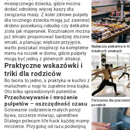
miesięcznego dziecka, gdzie można
dodać odrobinę więcej kaszy dla
związania masy. Z kolei zdrowe pulpety
dla rocznego dziecka mogą już zawierać
drobno posiekaną cebulkę czy delikatne
zioła jak majeranek. Roczniakom można
już śmiało proponować bardziej złożone
smaki, a planując większe przyjęcie,
Najlepsza piekarnia w 
warto poszukać inspiracji na kompletne
lokalnych smakach
menu na roczek w domu
, gdzie pulpety
mogą być jedną z głównych atrakcji.
Praktyczne wskazówki i
triki dla rodziców
Bo teoria to jedno, a praktyka w kuchni z
maluchem u nogi to zupełnie inna bajka.
Oto kilka sprawdzonych patentów.
Przechowywanie i mrożenie
Ćwiczenia dla pracown
pulpetów – oszczędność czasu
poradnik
Gotowanie codziennie małych porcji
bywa, szczerze mówiąc, upierdliwe.
Dlatego polecam life hack każdej mamy:
mrożenie. Przygotuj od razu podwójną