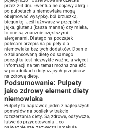
pojedynczo i obserwowanie dziecka
przez 2-3 dni. Ewentualne objawy alergii
po pulpetach u niemowlaka mogą
obejmować wysypkę, ból brzuszka,
biegunkę. Jeśli używasz w przepisie
jajka, glutenu (kasza manna) czy mleka,
to one są znacznie częstszymi
alergenami. Dlatego na początek
polecam przepis na pulpety dla
niemowlaka bez tych dodatków. Dbanie
o zbilansowaną dietę od samego
początku jest niezwykle ważne, a więcej
informacji na ten temat można znaleźć
w poradnikach dotyczących
przepisów
na zdrową dietę
.
Podsumowanie: Pulpety
jako zdrowy element diety
niemowlaka
Pulpety to naprawdę jeden z najlepszych
pomysłów na posiłek w trakcie
rozszerzania diety. Są zdrowe, odżywcze,
łatwe do przygotowania i, co
najważniejsze, zazwyczaj smakują