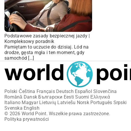
Podstawowe zasady bezpiecznej jazdy |
Kompleksowy poradnik
Pamiętam to uczucie do dzisiaj. Lód na
drodze, gęsta mgła i ten moment, gdy
samochód […]
Polski
Čeština
Français
Deutsch
Español
Slovenčina
Română
Dansk
Български
Eesti
Suomi
Ελληνικά
Italiano
Magyar
Lietuvių
Latviešu
Norsk
Português
Srpski
Svenska
English
© 2026 World Point. Wszelkie prawa zastrzeżone.
Polityka prywatności