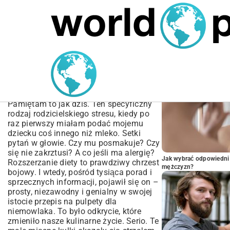
MARIUSZ ŁAMAGA
06.10.2025
MOTORYZACJA
POPULARNE A
Przepis na pulpety dla
niemowlaka: Zdrowy start
w rozszerzanie diety
Pamiętam to jak dziś. Ten specyficzny
rodzaj rodzicielskiego stresu, kiedy po
raz pierwszy miałam podać mojemu
dziecku coś innego niż mleko. Setki
pytań w głowie. Czy mu posmakuje? Czy
się nie zakrztusi? A co jeśli ma alergię?
Jak wybrać odpowiedni 
Rozszerzanie diety to prawdziwy chrzest
mężczyzn?
bojowy. I wtedy, pośród tysiąca porad i
sprzecznych informacji, pojawił się on –
prosty, niezawodny i genialny w swojej
istocie przepis na pulpety dla
niemowlaka. To było odkrycie, które
zmieniło nasze kulinarne życie. Serio. Te