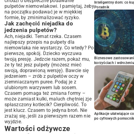
chodzi o bezpieczne podawanie
Inteligentny dom: co k
pulpetów niemowlakowi. I pamiętaj, żeby
Poradnik
na początku podawać je w miękkiej
formie, by zminimalizować ryzyko.
Jak zachęcić niejadka do
jedzenia pulpetów?
Ach, niejadki. Temat rzeka. Czasem
najlepszy przepis na pulpety dla
niemowlaka nie wystarczy. Co wtedy? Po
pierwsze, spokój. Dziecko wyczuwa
Biznesowe zastosowani
twoją presję. Jedzcie razem, pokaż mu,
korzyściach i wdrożeni
że ty też jesz pulpety (możesz mieć
swoją, doprawioną wersję). Bawcie się
jedzeniem – zrób z pulpetów oczy w
ziemniaczanym puree. Podaj je z
ulubionym warzywem lub sosem.
Czasem pomaga też zmiana formy –
może zamiast kulki, maluch chętniej zje
spłaszczony kotlecik? Cierpliwość. To
jest klucz. Czasem to jedyna broń. Nie
Aplikacje ułatwiające c
zrażaj się, jeśli za pierwszym razem nie
po cyfrowych pomocni
wyjdzie.
Wartości odżywcze