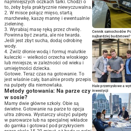
najmniejszych oczkach tarki. Chodzi o
to, żeby była praktycznie niewyczuwalna.
2. W misce połącz mięso, startą
marchewkę, kaszę mannę i ewentualnie
zieleninę.
3. Wyrabiaj masę ręką przez chwilę.
Cennik samochodów Por
Powinna być zwarta, ale nie twarda.
najbardziej budżetowe?
Jeśli jest zbyt sucha, dodaj odrobinę
wody.
4. Zwilż dłonie wodą i formuj malutkie
kuleczki – wielkości orzecha włoskiego
lub mniejsze, w zależności od wieku i
umiejętności dziecka.
Gotowe. Teraz czas na gotowanie. To
jest właśnie cały, banalnie prosty przepis
na pulpety dla niemowlaka.
Hale przemysłowe a wyt
Metody gotowania: Na parze czy
inwestycji
w sosie?
Mamy dwie główne szkoły. Obie są
świetne. Gotowanie na parze to opcja
ultra zdrowa. Wystarczy ułożyć pulpety
w parowarze lub na specjalnej wkładce
do garnka i gotować pod przykryciem