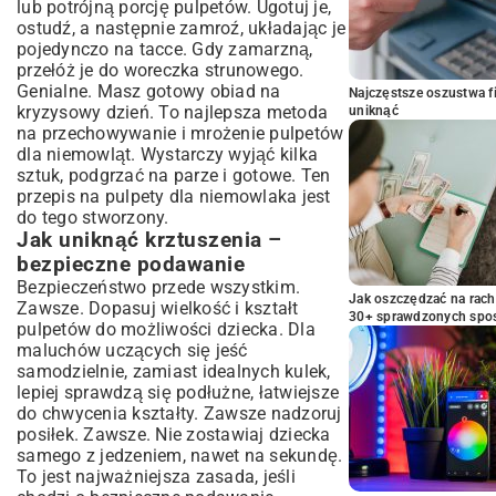
lub potrójną porcję pulpetów. Ugotuj je,
ostudź, a następnie zamroź, układając je
pojedynczo na tacce. Gdy zamarzną,
przełóż je do woreczka strunowego.
Genialne. Masz gotowy obiad na
Najczęstsze oszustwa f
kryzysowy dzień. To najlepsza metoda
uniknąć
na przechowywanie i mrożenie pulpetów
dla niemowląt. Wystarczy wyjąć kilka
sztuk, podgrzać na parze i gotowe. Ten
przepis na pulpety dla niemowlaka jest
do tego stworzony.
Jak uniknąć krztuszenia –
bezpieczne podawanie
Bezpieczeństwo przede wszystkim.
Jak oszczędzać na rac
Zawsze. Dopasuj wielkość i kształt
30+ sprawdzonych sp
pulpetów do możliwości dziecka. Dla
maluchów uczących się jeść
samodzielnie, zamiast idealnych kulek,
lepiej sprawdzą się podłużne, łatwiejsze
do chwycenia kształty. Zawsze nadzoruj
posiłek. Zawsze. Nie zostawiaj dziecka
samego z jedzeniem, nawet na sekundę.
To jest najważniejsza zasada, jeśli