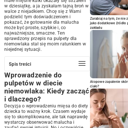
małe mięsne kulki okazały się strzałem
w dziesiątkę, a ja zyskałam tajną broń w
walce z niejadkiem. Chcę się z Wami
podzielić tym doświadczeniem i
Zarabiaj na tym, że ni
pokazać, że gotowanie dla malucha
jako dodatkowe źródło 
może być proste, szybkie i, co
zakładu
najważniejsze, smaczne. Ten
sprawdzony przepis na pulpety dla
niemowlaka stał się moim ratunkiem w
niejednej sytuacji.
Spis treści
Wprowadzenie do
Wprowadzenie do pulpetów w diecie
niemowlaka: Kiedy zacząć i dlaczego?
pulpetów w diecie
Atopowe zapalenie skór
Gotowość dziecka na stałe pokarmy –
ciało?
niemowlaka: Kiedy zacząć
sygnały
i dlaczego?
Zalety wprowadzania mięsa i pulpetów
Podstawowy przepis na delikatne
Decyzja o wprowadzeniu mięsa do diety
pulpety dla niemowląt
dziecka to ważny krok. Czasem wydaje
się to skomplikowane, ale tak naprawdę
Niezbędne składniki dla najmłodszych
wystarczy obserwować malucha i
Krok po kroku: Jak przygotować idealne
zaufać swojej intuicji. No i oczywiście,