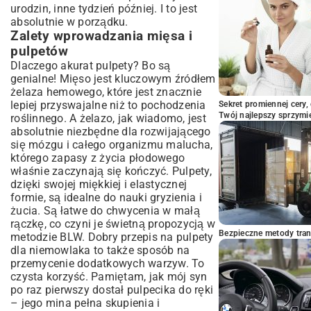
urodzin, inne tydzień później. I to jest
Najczęściej zadawane pytania
absolutnie w porządku.
dotyczące pulpetów dla niemowląt
Zalety wprowadzania mięsa i
Czy można używać pulpetów z mięsa
pulpetów
wieprzowego?
Dlaczego akurat pulpety? Bo są
Alergie i nietolerancje – na co zwrócić
genialne! Mięso jest kluczowym źródłem
uwagę?
żelaza hemowego, które jest znacznie
Podsumowanie: Pulpety jako zdrowy
lepiej przyswajalne niż to pochodzenia
Sekret promiennej cery,
element diety niemowlaka
Twój najlepszy sprzymi
roślinnego. A żelazo, jak wiadomo, jest
absolutnie niezbędne dla rozwijającego
się mózgu i całego organizmu malucha,
którego zapasy z życia płodowego
właśnie zaczynają się kończyć. Pulpety,
dzięki swojej miękkiej i elastycznej
formie, są idealne do nauki gryzienia i
żucia. Są łatwe do chwycenia w małą
rączkę, co czyni je świetną propozycją w
Bezpieczne metody trans
metodzie BLW. Dobry przepis na pulpety
dla niemowlaka to także sposób na
przemycenie dodatkowych warzyw. To
czysta korzyść. Pamiętam, jak mój syn
po raz pierwszy dostał pulpecika do ręki
– jego mina pełna skupienia i