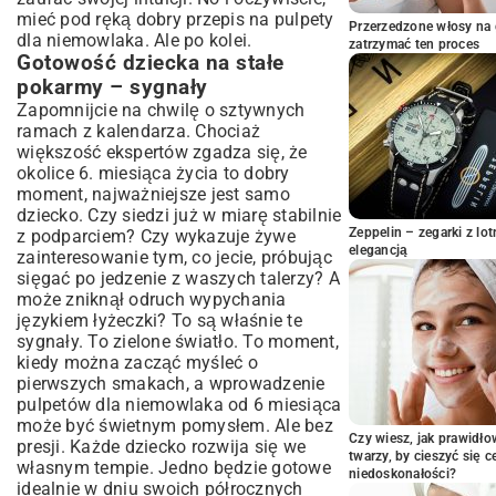
pulpety
mieć pod ręką dobry przepis na pulpety
Metody gotowania: Na parze czy w sosie?
Przerzedzone włosy na 
dla niemowlaka. Ale po kolei.
zatrzymać ten proces
Kreatywne warianty pulpetów:
Gotowość dziecka na stałe
Rozszerzamy smaki
pokarmy – sygnały
Pulpety drobiowe z warzywami: Zdrowe
Zapomnijcie na chwilę o sztywnych
urozmaicenie
ramach z kalendarza. Chociaż
Bezmięsne alternatywy: Pulpety rybne lub
większość ekspertów zgadza się, że
warzywne
okolice 6. miesiąca życia to dobry
Jak dostosować pulpety do wieku dziecka?
moment, najważniejsze jest samo
dziecko. Czy siedzi już w miarę stabilnie
Praktyczne wskazówki i triki dla
Zeppelin – zegarki z l
z podparciem? Czy wykazuje żywe
rodziców
elegancją
zainteresowanie tym, co jecie, próbując
Przechowywanie i mrożenie pulpetów –
sięgać po jedzenie z waszych talerzy? A
oszczędność czasu
może zniknął odruch wypychania
Jak uniknąć krztuszenia – bezpieczne
językiem łyżeczki? To są właśnie te
podawanie
sygnały. To zielone światło. To moment,
Jak zachęcić niejadka do jedzenia
kiedy można zacząć myśleć o
pulpetów?
pierwszych smakach, a wprowadzenie
Wartości odżywcze pulpetów – co
pulpetów dla niemowlaka od 6 miesiąca
zyskuje Twoje dziecko?
może być świetnym pomysłem. Ale bez
Czy wiesz, jak prawidł
Białko i żelazo: Kluczowe składniki w
presji. Każde dziecko rozwija się we
twarzy, by cieszyć się 
rozwoju
własnym tempie. Jedno będzie gotowe
niedoskonałości?
idealnie w dniu swoich półrocznych
Witaminy i minerały w pulpetach