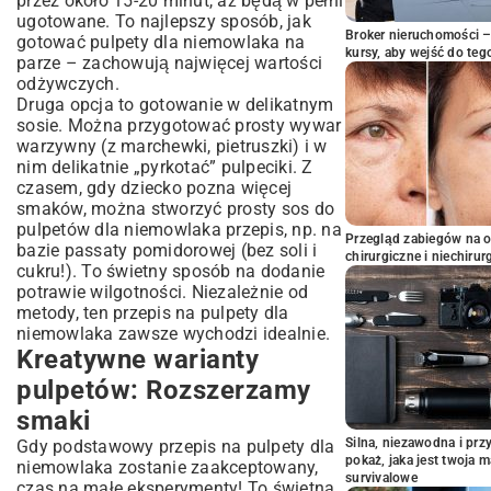
przez około 15-20 minut, aż będą w pełni
ugotowane. To najlepszy sposób, jak
Broker nieruchomości – 
gotować pulpety dla niemowlaka na
kursy, aby wejść do teg
parze – zachowują najwięcej wartości
odżywczych.
Druga opcja to gotowanie w delikatnym
sosie. Można przygotować prosty wywar
warzywny (z marchewki, pietruszki) i w
nim delikatnie „pyrkotać” pulpeciki. Z
czasem, gdy dziecko pozna więcej
smaków, można stworzyć prosty sos do
pulpetów dla niemowlaka przepis, np. na
Przegląd zabiegów na 
bazie passaty pomidorowej (bez soli i
chirurgiczne i niechirur
cukru!). To świetny sposób na dodanie
potrawie wilgotności. Niezależnie od
metody, ten przepis na pulpety dla
niemowlaka zawsze wychodzi idealnie.
Kreatywne warianty
pulpetów: Rozszerzamy
smaki
Silna, niezawodna i pr
Gdy podstawowy przepis na pulpety dla
pokaż, jaka jest twoja 
niemowlaka zostanie zaakceptowany,
survivalowe
czas na małe eksperymenty! To świetna