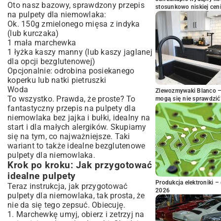
Oto nasz bazowy, sprawdzony przepis
stosunkowo niskiej cen
na pulpety dla niemowlaka:
Ok. 150g zmielonego mięsa z indyka
(lub kurczaka)
1 mała marchewka
1 łyżka kaszy manny (lub kaszy jaglanej
dla opcji bezglutenowej)
Opcjonalnie: odrobina posiekanego
koperku lub natki pietruszki
Woda
Zlewozmywaki Blanco – 
To wszystko. Prawda, że proste? To
mogą się nie sprawdzić
fantastyczny przepis na pulpety dla
niemowlaka bez jajka i bułki, idealny na
start i dla małych alergików. Skupiamy
się na tym, co najważniejsze. Taki
wariant to także idealne bezglutenowe
pulpety dla niemowlaka.
Krok po kroku: Jak przygotować
idealne pulpety
Produkcja elektroniki – 
Teraz instrukcja, jak przygotować
2026
pulpety dla niemowlaka, tak prosta, że
nie da się tego zepsuć. Obiecuję.
1. Marchewkę umyj, obierz i zetrzyj na