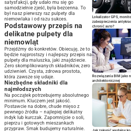
satysfakcji, gdy udało mu się go
samodzielnie zjeść, była bezcenna. To
był nasz pierwszy raz pulpety dla
Lokalizator GPS, monito
niemowlaka i od razu sukces.
zabezpieczenia antykra
Podstawowy przepis na
chronić auto?
delikatne pulpety dla
niemowląt
Przejdźmy do konkretów. Obiecuję, że to
będzie najprostszy i najlepszy przepis na
pulpety dla maluszka, jaki znajdziecie.
Zero skomplikowanych składników, zero
udziwnień. Czysta, zdrowa prostota,
która zawsze się udaje.
Rozwiązania BIM jako n
architektonicznej
Niezbędne składniki dla
najmłodszych
Na początek potrzebujemy absolutnego
minimum. Kluczem jest jakość.
Postawcie na dobre, chude mięso z
pewnego źródła – najlepiej delikatny
indyk lub kurczak. Zapomnijcie o soli,
pieprzu i gotowych mieszankach
przypraw. Smak budujemy naturalnie.
Jak zakupić wydajny ko