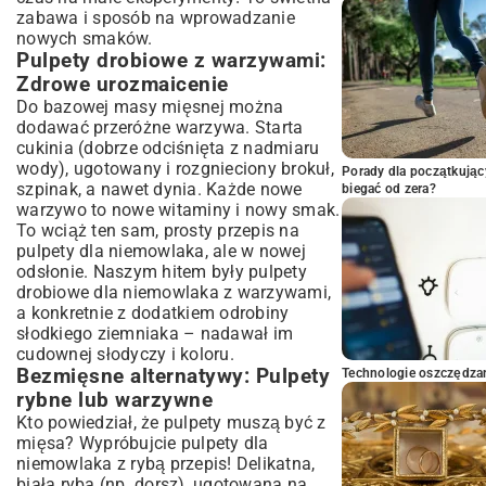
zabawa i sposób na wprowadzanie
nowych smaków.
Pulpety drobiowe z warzywami:
Zdrowe urozmaicenie
Do bazowej masy mięsnej można
dodawać przeróżne warzywa. Starta
cukinia (dobrze odciśnięta z nadmiaru
wody), ugotowany i rozgnieciony brokuł,
Porady dla początkując
szpinak, a nawet dynia. Każde nowe
biegać od zera?
warzywo to nowe witaminy i nowy smak.
To wciąż ten sam, prosty przepis na
pulpety dla niemowlaka, ale w nowej
odsłonie. Naszym hitem były pulpety
drobiowe dla niemowlaka z warzywami,
a konkretnie z dodatkiem odrobiny
słodkiego ziemniaka – nadawał im
cudownej słodyczy i koloru.
Bezmięsne alternatywy: Pulpety
Technologie oszczędzan
rybne lub warzywne
Kto powiedział, że pulpety muszą być z
mięsa? Wypróbujcie pulpety dla
niemowlaka z rybą przepis! Delikatna,
biała ryba (np. dorsz), ugotowana na