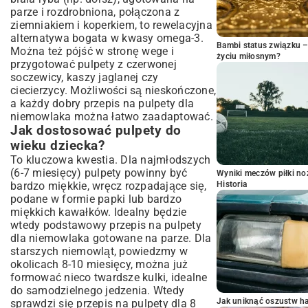
parze i rozdrobniona, połączona z
ziemniakiem i koperkiem, to rewelacyjna
alternatywa bogata w kwasy omega-3.
Bambi status związku 
Można też pójść w stronę wege i
życiu miłosnym?
przygotować pulpety z czerwonej
soczewicy, kaszy jaglanej czy
ciecierzycy. Możliwości są nieskończone,
a każdy dobry przepis na pulpety dla
niemowlaka można łatwo zaadaptować.
Jak dostosować pulpety do
wieku dziecka?
To kluczowa kwestia. Dla najmłodszych
(6-7 miesięcy) pulpety powinny być
Wyniki meczów piłki noż
bardzo miękkie, wręcz rozpadające się,
Historia
podane w formie papki lub bardzo
miękkich kawałków. Idealny będzie
wtedy podstawowy przepis na pulpety
dla niemowlaka gotowane na parze. Dla
starszych niemowląt, powiedzmy w
okolicach 8-10 miesięcy, można już
formować nieco twardsze kulki, idealne
do samodzielnego jedzenia. Wtedy
Jak uniknąć oszustw h
sprawdzi się przepis na pulpety dla 8