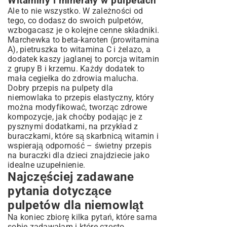
Witaminy i minerały w pulpetach
Ale to nie wszystko. W zależności od
tego, co dodasz do swoich pulpetów,
wzbogacasz je o kolejne cenne składniki.
Marchewka to beta-karoten (prowitamina
A), pietruszka to witamina C i żelazo, a
dodatek kaszy jaglanej to porcja witamin
z grupy B i krzemu. Każdy dodatek to
mała cegiełka do zdrowia malucha.
Dobry przepis na pulpety dla
niemowlaka to przepis elastyczny, który
można modyfikować, tworząc zdrowe
kompozycje, jak choćby podając je z
pysznymi dodatkami, na przykład z
buraczkami, które są skarbnicą witamin i
wspierają odporność – świetny
przepis
na buraczki dla dzieci
znajdziecie jako
idealne uzupełnienie.
Najczęściej zadawane
pytania dotyczące
pulpetów dla niemowląt
Na koniec zbiorę kilka pytań, które sama
sobie zadawałam i które często