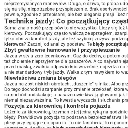
nieprzemyślanych manewrów. Druga, o dziwo, to próba udow
się na siłę, niepotrzebne przyspieszanie. Brak asertywnośc
pewnie, zgodnie z przepisami, ale bez ulegania presji i bez
Technika jazdy: Co początkujący częst
Sama znajomość przepisów to nie wszystko. Liczy się też t
kierowcy. Początkujący często walczą ze sprzęgłem, szarpi
tylko obniża komfort jazdy, ale też szybciej zużywa podz
kierowca
? Zacznij od analizy podstaw. Te
błędy początkuj
Zbyt gwałtowne hamowanie i przyspieszanie
Jazda w stylu zero-jedynkowym. Gaz do dechy, a potem ostr
też cholernie nieprzyjemne dla pasażerów. A co najważnie
przed maską, zwalnia odpowiednio wcześnie, dojeżdża do 
a nie standardowy tryb jazdy. Walka z tym nawykiem to 
Niewłaściwa zmiana biegów
Jazda na zbyt niskich obrotach, „duszenie” silnika. Albo pr
Do tego dochodzi szarpanie przy zmianie przełożeń, które wy
samochód podskakuje, a pasażerowie kiwają głowami jak te
niemal niezauważalna. To kwestia wyczucia i słuchania pra
Pozycja za kierownicą i kontrola pojazdu
Leżenie za kierownicą, trzymanie jej jedną ręką na godzin
błędy. Prawidłowa pozycja to podstawa bezpieczeństwa i ko
plecy przylegające do oparcia. To nie fanaberia, to ergono