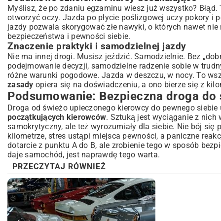
Myślisz, że po zdaniu egzaminu wiesz już wszystko? Błąd. 
otworzyć oczy. Jazda po płycie poślizgowej uczy pokory i 
jazdy pozwala skorygować złe nawyki, o których nawet nie m
bezpieczeństwa i pewności siebie.
Znaczenie praktyki i samodzielnej jazdy
Nie ma innej drogi. Musisz jeździć. Samodzielnie. Bez „dob
podejmowanie decyzji, samodzielne radzenie sobie w trudn
różne warunki pogodowe. Jazda w deszczu, w nocy. To wszy
zasady
opiera się na doświadczeniu, a ono bierze się z kil
Podsumowanie: Bezpieczna droga do 
Droga od świeżo upieczonego kierowcy do pewnego siebie u
początkujących kierowców
. Sztuką jest wyciąganie z nich
samokrytyczny, ale też wyrozumiały dla siebie. Nie bój si
kilometrze, stres ustąpi miejsca pewności, a paniczne reak
dotarcie z punktu A do B, ale zrobienie tego w sposób bezpi
daje samochód, jest naprawdę tego warta.
PRZECZYTAJ RÓWNIEŻ