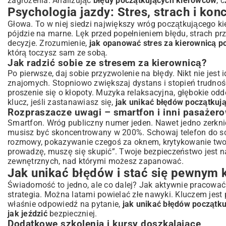
zagrożenia. Analizując
błędy początkujących kierowców
, 
Psychologia jazdy: Stres, strach i kon
Głowa. To w niej siedzi największy wróg początkującego kier
pójdzie na marne. Lęk przed popełnieniem błędu, strach pr
decyzje. Zrozumienie,
jak opanować stres za kierownicą p
którą toczysz sam ze sobą.
Jak radzić sobie ze stresem za kierownicą?
Po pierwsze, daj sobie przyzwolenie na błędy. Nikt nie jest 
znajomych. Stopniowo zwiększaj dystans i stopień trudnośc
proszenie się o kłopoty. Muzyka relaksacyjna, głębokie odd
klucz, jeśli zastanawiasz się,
jak unikać błędów początkuj
Rozpraszacze uwagi – smartfon i inni pasażero
Smartfon. Wróg publiczny numer jeden. Nawet jedno zerkn
musisz być skoncentrowany w 200%. Schowaj telefon do sc
rozmowy, pokazywanie czegoś za oknem, krytykowanie twojej
prowadzę, muszę się skupić”. Twoje bezpieczeństwo jest n
zewnętrznych, nad którymi możesz zapanować.
Jak unikać błędów i stać się pewnym 
Świadomość to jedno, ale co dalej? Jak aktywnie pracować
strategia. Można latami powielać złe nawyki. Kluczem jest
właśnie odpowiedź na pytanie,
jak unikać błędów początk
jak jeździć
bezpieczniej.
Dodatkowe szkolenia i kursy doszkalające