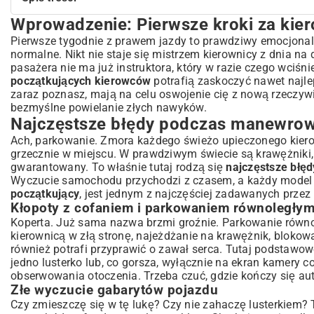
Wprowadzenie: Pierwsze kroki za kie
Wprowadzenie: Pierwsze kroki za kierownicą – co czeka p
Najczęstsze błędy podczas manewrowania i parkowania
Pierwsze tygodnie z prawem jazdy to prawdziwy emocjonalny r
normalne. Nikt nie staje się mistrzem kierownicy z dnia na
Kłopoty z cofaniem i parkowaniem równoległym
pasażera nie ma już instruktora, który w razie czego wciś
Złe wyczucie gabarytów pojazdu
początkujących kierowców
potrafią zaskoczyć nawet najl
Pułapki na drodze: Błędy w ruchu miejskim i poza nim
zaraz poznasz, mają na celu oswojenie cię z nową rzeczywis
Niewłaściwe użycie kierunkowskazów i lusterek
bezmyślne powielanie złych nawyków.
Najczęstsze błędy podczas manewrow
Problemy z oceną odległości i prędkości
Agresja na drodze i brak asertywności
Ach, parkowanie. Zmora każdego świeżo upieczonego kiero
grzecznie w miejscu. W prawdziwym świecie są krawężniki, 
Technika jazdy: Co początkujący często robią źle?
gwarantowany. To właśnie tutaj rodzą się
najczęstsze błę
Zbyt gwałtowne hamowanie i przyspieszanie
Wyczucie samochodu przychodzi z czasem, a każdy model p
Niewłaściwa zmiana biegów
początkujący
, jest jednym z najczęściej zadawanych prze
Pozycja za kierownicą i kontrola pojazdu
Kłopoty z cofaniem i parkowaniem równoległy
Psychologia jazdy: Stres, strach i koncentracja
Koperta. Już sama nazwa brzmi groźnie. Parkowanie równo
kierownicą w złą stronę, najeżdżanie na krawężnik, blokow
Jak radzić sobie ze stresem za kierownicą?
również potrafi przyprawić o zawał serca. Tutaj podstawo
Rozpraszacze uwagi – smartfon i inni pasażerowie
jedno lusterko lub, co gorsza, wyłącznie na ekran kamery c
Jak unikać błędów i stać się pewnym kierowcą?
obserwowania otoczenia. Trzeba czuć, gdzie kończy się auto
Dodatkowe szkolenia i kursy doszkalające
Złe wyczucie gabarytów pojazdu
Znaczenie praktyki i samodzielnej jazdy
Czy zmieszczę się w tę lukę? Czy nie zahaczę lusterkiem? T