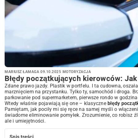
MARIUSZ ŁAMAGA
09.10.2025
MOTORYZACJA
Błędy początkujących kierowców: Jak 
Zdane prawo jazdy. Plastik w portfelu. I ta cudowna, oszał
marznięciem na przystanku. Tylko ty, samochód i droga. B
parkowanie pod supermarketem, pierwsze rondo w godzinach
Wtedy właśnie pojawiają się one – klasyczne
błędy począt
Pamiętam, jak pociły mi się ręce na samej myśli o włączeniu
świadome eliminowanie pomyłek. Zrozumienie, co robisz źle,
ale i umiejętności.
Spis treści