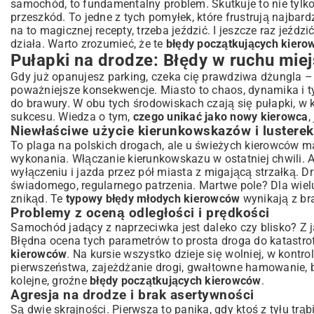
samochód, to fundamentalny problem. Skutkuje to nie tylk
Podsumowanie: Bezpieczna droga do samodzielności
przeszkód. To jedne z tych pomyłek, które frustrują najbard
na to magicznej recepty, trzeba jeździć. I jeszcze raz je
działa. Warto zrozumieć, że te
błędy początkujących kier
Pułapki na drodze: Błędy w ruchu miej
Gdy już opanujesz parking, czeka cię prawdziwa dżungla –
poważniejsze konsekwencje. Miasto to chaos, dynamika i ty
do brawury. W obu tych środowiskach czają się pułapki, w 
sukcesu. Wiedza o tym,
czego unikać jako nowy kierowca
,
Niewłaściwe użycie kierunkowskazów i lusterek
To plaga na polskich drogach, ale u świeżych kierowców ma 
wykonania. Włączanie kierunkowskazu w ostatniej chwili. A
wyłączeniu i jazda przez pół miasta z migającą strzałką. D
świadomego, regularnego patrzenia. Martwe pole? Dla wielu 
znikąd. Te
typowy błędy młodych kierowców
wynikają z br
Problemy z oceną odległości i prędkości
Samochód jadący z naprzeciwka jest daleko czy blisko? Z 
Błędna ocena tych parametrów to prosta droga do katastro
kierowców
. Na kursie wszystko dzieje się wolniej, w kon
pierwszeństwa, zajeżdżanie drogi, gwałtowne hamowanie, b
kolejne, groźne
błędy początkujących kierowców
.
Agresja na drodze i brak asertywności
Są dwie skrajności. Pierwsza to panika, gdy ktoś z tyłu tr