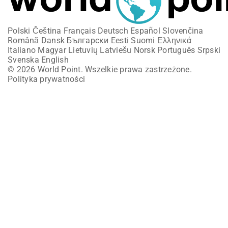
Polski
Čeština
Français
Deutsch
Español
Slovenčina
Română
Dansk
Български
Eesti
Suomi
Ελληνικά
Italiano
Magyar
Lietuvių
Latviešu
Norsk
Português
Srpski
Svenska
English
© 2026 World Point. Wszelkie prawa zastrzeżone.
Polityka prywatności