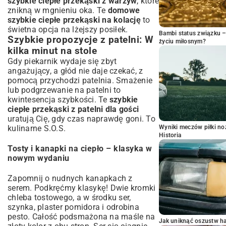
szybkie ciepłe przekąski z warzyw
, które
znikną w mgnieniu oka. Te
domowe
szybkie ciepłe przekąski na kolację
to
świetna opcja na lżejszy posiłek.
Bambi status związku 
Szybkie propozycje z patelni: W
życiu miłosnym?
kilka minut na stole
Gdy piekarnik wydaje się zbyt
angażujący, a głód nie daje czekać, z
pomocą przychodzi patelnia. Smażenie
lub podgrzewanie na patelni to
kwintesencja szybkości. Te
szybkie
ciepłe przekąski z patelni dla gości
uratują Cię, gdy czas naprawdę goni. To
kulinarne S.O.S.
Wyniki meczów piłki noż
Historia
Tosty i kanapki na ciepło – klasyka w
nowym wydaniu
Zapomnij o nudnych kanapkach z
serem. Podkręćmy klasykę! Dwie kromki
chleba tostowego, a w środku ser,
szynka, plaster pomidora i odrobina
pesto. Całość podsmażona na maśle na
Jak uniknąć oszustw h