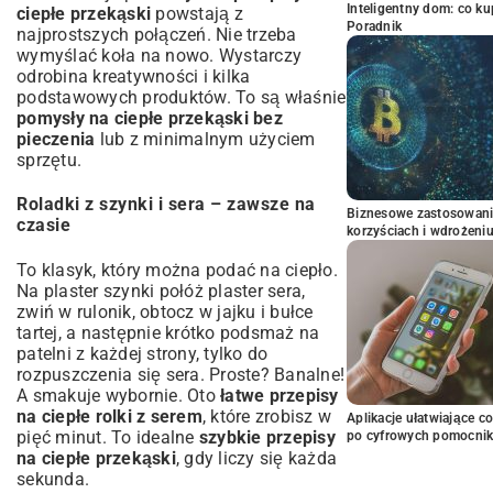
Inteligentny dom: co k
ciepłe przekąski
powstają z
Poradnik
najprostszych połączeń. Nie trzeba
wymyślać koła na nowo. Wystarczy
odrobina kreatywności i kilka
podstawowych produktów. To są właśnie
pomysły na ciepłe przekąski bez
pieczenia
lub z minimalnym użyciem
sprzętu.
Roladki z szynki i sera – zawsze na
Biznesowe zastosowani
czasie
korzyściach i wdrożeni
To klasyk, który można podać na ciepło.
Na plaster szynki połóż plaster sera,
zwiń w rulonik, obtocz w jajku i bułce
tartej, a następnie krótko podsmaż na
patelni z każdej strony, tylko do
rozpuszczenia się sera. Proste? Banalne!
A smakuje wybornie. Oto
łatwe przepisy
na ciepłe rolki z serem
, które zrobisz w
Aplikacje ułatwiające c
pięć minut. To idealne
szybkie przepisy
po cyfrowych pomocni
na ciepłe przekąski
, gdy liczy się każda
sekunda.