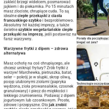
zakleić brzegi widelcem, posmarować
jajkiem i do piekarnika. Po 15 minutach
masz złociste, chrupiące cuda. To są
idealne
ciepłe przekąski z ciasta
francuskiego szybko
i bezproblemowo.
Absolutny hit każdej imprezy, a także
świetne
szybkie wegetariańskie ciepłe
przekąski na imprezę
, jeśli postawisz na
farsz warzywny.
Porady dla początkując
biegać od zera?
Warzywne frytki z dipem – zdrowa
alternatywa
Masz ochotę na coś chrupiącego, ale
chcesz uniknąć frytury? Zrób frytki z
warzyw! Marchewka, pietruszka, batat,
seler – pokrój je w słupki, skrop oliwą,
posyp ulubionymi ziołami (papryka
Technologie oszczędzan
wędzona, zioła prowansalskie, czosnek
granulowany) i piecz do miękkości i
lekkiego zrumienienia. Podawaj z dipem
jogurtowym lub czosnkowym. Proste,
zdrowe i przepyszne. Oto
jak zrobić