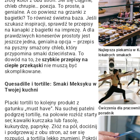
złoty kolor z obu stron. Ser się ciągnie,
chleb chrupie… poezja. To proste, a
genialne. A co powiesz na grzanki z
bagietki? To również świetna baza. Jeśli
szukasz inspiracji, sprawdź te
przepisy
na kanapki z bagietki na imprezę
. A dla
prawdziwych koneserów prostoty jest
jeszcze jedna, genialna opcja –
przepis
na pyszny smażony chleb
, który
Najlepsza piekarnia w 
przypomina smaki dzieciństwa. To
lokalnych smakach
dowód na to, że
szybkie przepisy na
ciepłe przekąski
nie muszą być
skomplikowane.
Quesadille i tortille: Smaki Meksyku w
Twojej kuchni
Placki tortilli to kolejny produkt z
gatunku „must have”. Na suchej patelni
Ćwiczenia dla pracown
poradnik
podgrzej tortillę, na połowie rozłóż starty
ser, kawałki kurczaka lub fasolę,
kukurydzę, paprykę. Złóż na pół, dociśnij
i podgrzewaj z obu stron, aż ser się
rozpuści, a tortilla lekko zrumieni. Pokrój