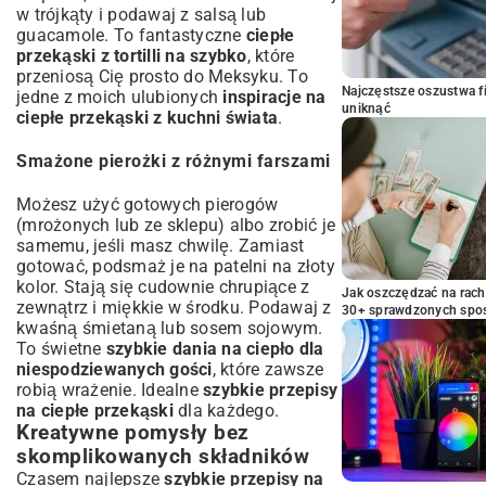
w trójkąty i podawaj z salsą lub
guacamole. To fantastyczne
ciepłe
przekąski z tortilli na szybko
, które
przeniosą Cię prosto do Meksyku. To
Najczęstsze oszustwa f
jedne z moich ulubionych
inspiracje na
uniknąć
ciepłe przekąski z kuchni świata
.
Smażone pierożki z różnymi farszami
Możesz użyć gotowych pierogów
(mrożonych lub ze sklepu) albo zrobić je
samemu, jeśli masz chwilę. Zamiast
gotować, podsmaż je na patelni na złoty
kolor. Stają się cudownie chrupiące z
Jak oszczędzać na rac
zewnątrz i miękkie w środku. Podawaj z
30+ sprawdzonych sp
kwaśną śmietaną lub sosem sojowym.
To świetne
szybkie dania na ciepło dla
niespodziewanych gości
, które zawsze
robią wrażenie. Idealne
szybkie przepisy
na ciepłe przekąski
dla każdego.
Kreatywne pomysły bez
skomplikowanych składników
Czasem najlepsze
szybkie przepisy na