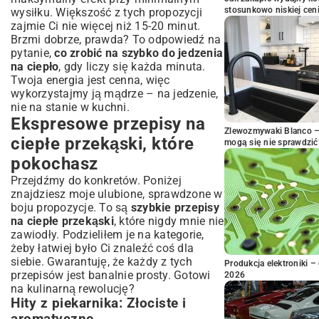
stosunkowo niskiej cen
wysiłku. Większość z tych propozycji
zajmie Ci nie więcej niż 15-20 minut.
Brzmi dobrze, prawda? To odpowiedź na
pytanie,
co zrobić na szybko do jedzenia
na ciepło
, gdy liczy się każda minuta.
Twoja energia jest cenna, więc
wykorzystajmy ją mądrze – na jedzenie,
nie na stanie w kuchni.
Ekspresowe przepisy na
Zlewozmywaki Blanco – 
ciepłe przekąski, które
mogą się nie sprawdzić
pokochasz
Przejdźmy do konkretów. Poniżej
znajdziesz moje ulubione, sprawdzone w
boju propozycje. To są
szybkie przepisy
na ciepłe przekąski
, które nigdy mnie nie
zawiodły. Podzieliłem je na kategorie,
żeby łatwiej było Ci znaleźć coś dla
siebie. Gwarantuję, że każdy z tych
Produkcja elektroniki – 
przepisów jest banalnie prosty. Gotowi
2026
na kulinarną rewolucję?
Hity z piekarnika: Złociste i