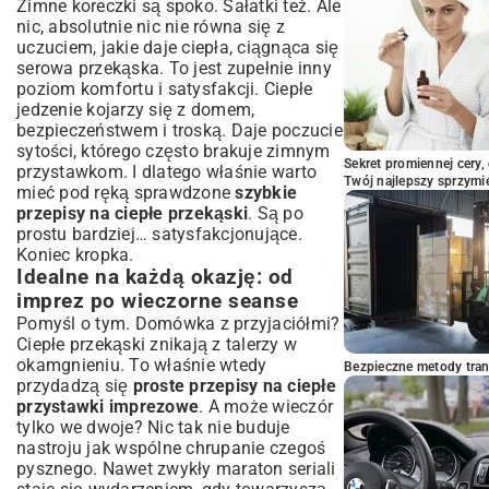
Zimne koreczki są spoko. Sałatki też. Ale
nic, absolutnie nic nie równa się z
uczuciem, jakie daje ciepła, ciągnąca się
serowa przekąska. To jest zupełnie inny
poziom komfortu i satysfakcji. Ciepłe
jedzenie kojarzy się z domem,
bezpieczeństwem i troską. Daje poczucie
sytości, którego często brakuje zimnym
Sekret promiennej cery,
przystawkom. I dlatego właśnie warto
Twój najlepszy sprzymi
mieć pod ręką sprawdzone
szybkie
przepisy na ciepłe przekąski
. Są po
prostu bardziej… satysfakcjonujące.
Koniec kropka.
Idealne na każdą okazję: od
imprez po wieczorne seanse
Pomyśl o tym. Domówka z przyjaciółmi?
Ciepłe przekąski znikają z talerzy w
okamgnieniu. To właśnie wtedy
Bezpieczne metody trans
przydadzą się
proste przepisy na ciepłe
przystawki imprezowe
. A może wieczór
tylko we dwoje? Nic tak nie buduje
nastroju jak wspólne chrupanie czegoś
pysznego. Nawet zwykły maraton seriali