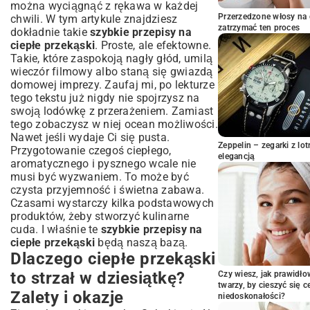
można wyciągnąć z rękawa w każdej
które pokochasz
Przerzedzone włosy na 
chwili. W tym artykule znajdziesz
Hity z piekarnika: Złociste i aromatyczne
zatrzymać ten proces
dokładnie takie
szybkie przepisy na
Szybkie propozycje z patelni: W kilka minut
ciepłe przekąski
. Proste, ale efektowne.
na stole
Takie, które zaspokoją nagły głód, umilą
wieczór filmowy albo staną się gwiazdą
Kreatywne pomysły bez skomplikowanych
składników
domowej imprezy. Zaufaj mi, po lekturze
tego tekstu już nigdy nie spojrzysz na
Sekrety mistrza: Jak przyspieszyć i
swoją lodówkę z przerażeniem. Zamiast
urozmaicić ciepłe przekąski?
tego zobaczysz w niej ocean możliwości.
Lista niezbędnych składników, które warto
Nawet jeśli wydaje Ci się pusta.
mieć pod ręką
Zeppelin – zegarki z l
Przygotowanie czegoś ciepłego,
Wykorzystaj resztki – zero marnowania,
elegancją
aromatycznego i pysznego wcale nie
maksimum smaku
musi być wyzwaniem. To może być
Zdrowe i wegetariańskie opcje:
czysta przyjemność i świetna zabawa.
Smakowicie i lekko
Czasami wystarczy kilka podstawowych
produktów, żeby stworzyć kulinarne
Roślinne zamienniki w roli głównej
cuda. I właśnie te
szybkie przepisy na
Inspiracje na bezmięsne ciepłe przekąski
ciepłe przekąski
będą naszą bazą.
Podsumowanie: Twoja kulinarna podróż
Dlaczego ciepłe przekąski
z szybkimi ciepłymi przekąskami
to strzał w dziesiątkę?
Czy wiesz, jak prawidł
twarzy, by cieszyć się 
Zalety i okazje
niedoskonałości?