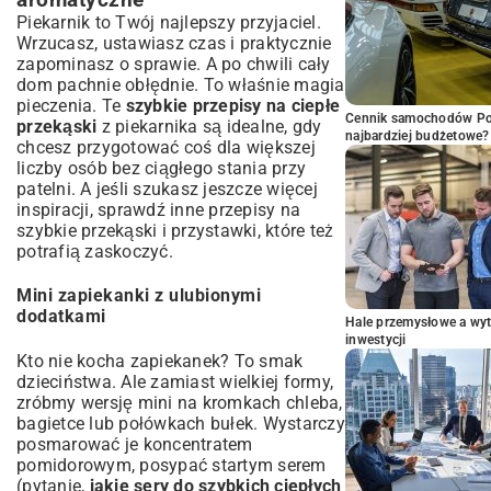
aromatyczne
Piekarnik to Twój najlepszy przyjaciel.
Wrzucasz, ustawiasz czas i praktycznie
zapominasz o sprawie. A po chwili cały
dom pachnie obłędnie. To właśnie magia
pieczenia. Te
szybkie przepisy na ciepłe
Cennik samochodów Por
przekąski
z piekarnika są idealne, gdy
najbardziej budżetowe?
chcesz przygotować coś dla większej
liczby osób bez ciągłego stania przy
patelni. A jeśli szukasz jeszcze więcej
inspiracji, sprawdź inne
przepisy na
szybkie przekąski i przystawki
, które też
potrafią zaskoczyć.
Mini zapiekanki z ulubionymi
dodatkami
Hale przemysłowe a wyt
inwestycji
Kto nie kocha zapiekanek? To smak
dzieciństwa. Ale zamiast wielkiej formy,
zróbmy wersję mini na kromkach chleba,
bagietce lub połówkach bułek. Wystarczy
posmarować je koncentratem
pomidorowym, posypać startym serem
(pytanie,
jakie sery do szybkich ciepłych