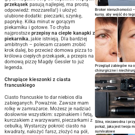
przekąsek
pasują najlepiej, ma prostą
odpowiedź: mozzarella!) i ułożyć
Broker nieruchomości – 
kursy, aby wejść do teg
ulubione dodatki: pieczarki, szynkę,
paprykę. Kilka minut w gorącym
piekarniku i gotowe. To chyba
najprostsze
przepisy na ciepłe kanapki z
piekarnika
, jakie istnieją. Dla bardziej
ambitnych – polecam czasem zrobić
krok dalej, bo przecież domowa pizza to
królowa ciepłych przekąsek, a
przepis na
domową pizzę Magdy Gessler
to już
Przegląd zabiegów na 
legenda.
chirurgiczne i niechirur
Chrupiące kieszonki z ciasta
francuskiego
Ciasto francuskie to dar niebios dla
zabieganych. Poważnie. Zawsze mam
rolkę w zamrażarce. Możesz je nadziać
dosłownie wszystkim: szpinakiem i fetą,
kurczakiem z warzywami, pieczarkami z
Silna, niezawodna i pr
cebulką. Wystarczy pokroić ciasto na
pokaż, jaka jest twoja 
kwadraty, nałożyć farsz, złożyć na pół,
survivalowe