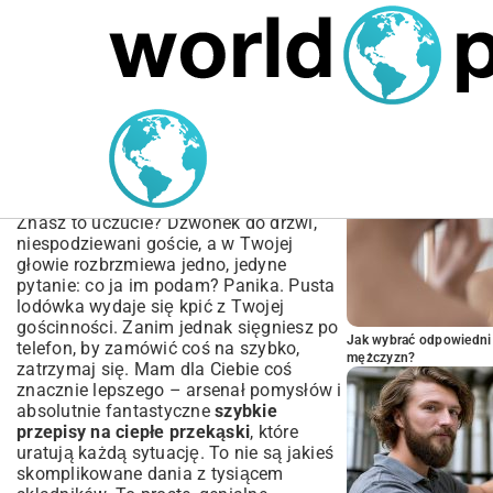
MARIUSZ ŁAMAGA
06.10.2025
TECHNOLOGIE
POPULARNE A
Szybkie przepisy na ciepłe
przekąski – Twoje TOP
Pomysły!
Znasz to uczucie? Dzwonek do drzwi,
niespodziewani goście, a w Twojej
głowie rozbrzmiewa jedno, jedyne
pytanie: co ja im podam? Panika. Pusta
lodówka wydaje się kpić z Twojej
gościnności. Zanim jednak sięgniesz po
Jak wybrać odpowiedni 
telefon, by zamówić coś na szybko,
mężczyzn?
zatrzymaj się. Mam dla Ciebie coś
znacznie lepszego – arsenał pomysłów i
absolutnie fantastyczne
szybkie
przepisy na ciepłe przekąski
, które
uratują każdą sytuację. To nie są jakieś
skomplikowane dania z tysiącem