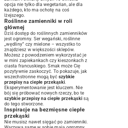
opcja nie tylko dla wegetarian, ale dla
każdego, kto ma ochotę na coś
lżejszego.
Roślinne zamienniki w roli
głównej
Dziś dostęp do roślinnych zamienników
jest ogromny. Ser wegański, roślinne
„wędliny” czy mielone – wszystko to
znajdziesz w większości sklepów.
Możesz z powodzeniem wykorzystać je
w mini zapiekankach czy kieszonkach z
ciasta francuskiego. Smak może Cię
pozytywnie zaskoczyć. To pokazuje, jak
wszechstronne mogą być
szybkie
przepisy na ciepłe przekąski
.
Eksperymentowanie jest kluczem. Nie
bój się próbować nowych rzeczy, bo te
szybkie przepisy na ciepłe przekąski
są
do tego stworzone.
Inspiracje na bezmięsne ciepłe
przekąski
Nie musisz nawet sięgać po zamienniki.
Warzywa same w sobie mają ogromny