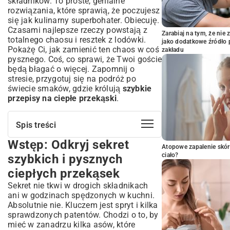
składników. To proste, genialne
rozwiązania, które sprawią, że poczujesz
się jak kulinarny superbohater. Obiecuję.
Czasami najlepsze rzeczy powstają z
Zarabiaj na tym, że ni
totalnego chaosu i resztek z lodówki.
jako dodatkowe źródło 
Pokażę Ci, jak zamienić ten chaos w coś
zakładu
pysznego. Coś, co sprawi, że Twoi goście
będą błagać o więcej. Zapomnij o
stresie, przygotuj się na podróż po
świecie smaków, gdzie królują
szybkie
przepisy na ciepłe przekąski
.
Spis treści
Wstęp: Odkryj sekret
Wstęp: Odkryj sekret szybkich i
Atopowe zapalenie skór
pysznych ciepłych przekąsek
ciało?
szybkich i pysznych
Dlaczego ciepłe przekąski to strzał w
ciepłych przekąsek
dziesiątkę? Zalety i okazje
Sekret nie tkwi w drogich składnikach
Idealne na każdą okazję: od imprez po
ani w godzinach spędzonych w kuchni.
wieczorne seanse
Absolutnie nie. Kluczem jest spryt i kilka
Prostota i szybkość przygotowania: Twój
sprawdzonych patentów. Chodzi o to, by
czas jest cenny
mieć w zanadrzu kilka asów, które
Ekspresowe przepisy na ciepłe przekąski,