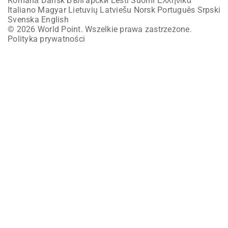
Română
Dansk
Български
Eesti
Suomi
Ελληνικά
Italiano
Magyar
Lietuvių
Latviešu
Norsk
Português
Srpski
Svenska
English
© 2026 World Point. Wszelkie prawa zastrzeżone.
Polityka prywatności