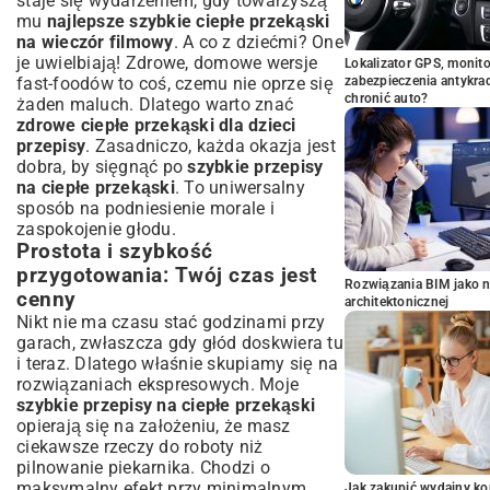
staje się wydarzeniem, gdy towarzyszą
mu
najlepsze szybkie ciepłe przekąski
na wieczór filmowy
. A co z dziećmi? One
je uwielbiają! Zdrowe, domowe wersje
Lokalizator GPS, monito
fast-foodów to coś, czemu nie oprze się
zabezpieczenia antykra
chronić auto?
żaden maluch. Dlatego warto znać
zdrowe ciepłe przekąski dla dzieci
przepisy
. Zasadniczo, każda okazja jest
dobra, by sięgnąć po
szybkie przepisy
na ciepłe przekąski
. To uniwersalny
sposób na podniesienie morale i
zaspokojenie głodu.
Prostota i szybkość
przygotowania: Twój czas jest
Rozwiązania BIM jako n
cenny
architektonicznej
Nikt nie ma czasu stać godzinami przy
garach, zwłaszcza gdy głód doskwiera tu
i teraz. Dlatego właśnie skupiamy się na
rozwiązaniach ekspresowych. Moje
szybkie przepisy na ciepłe przekąski
opierają się na założeniu, że masz
ciekawsze rzeczy do roboty niż
pilnowanie piekarnika. Chodzi o
maksymalny efekt przy minimalnym
Jak zakupić wydajny ko