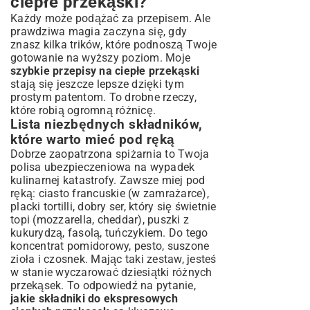
ciepłe przekąski?
Każdy może podążać za przepisem. Ale
prawdziwa magia zaczyna się, gdy
znasz kilka trików, które podnoszą Twoje
gotowanie na wyższy poziom. Moje
szybkie przepisy na ciepłe przekąski
stają się jeszcze lepsze dzięki tym
prostym patentom. To drobne rzeczy,
które robią ogromną różnicę.
Lista niezbędnych składników,
które warto mieć pod ręką
Dobrze zaopatrzona spiżarnia to Twoja
polisa ubezpieczeniowa na wypadek
kulinarnej katastrofy. Zawsze miej pod
ręką: ciasto francuskie (w zamrażarce),
placki tortilli, dobry ser, który się świetnie
topi (mozzarella, cheddar), puszki z
kukurydzą, fasolą, tuńczykiem. Do tego
koncentrat pomidorowy, pesto, suszone
zioła i czosnek. Mając taki zestaw, jesteś
w stanie wyczarować dziesiątki różnych
przekąsek. To odpowiedź na pytanie,
jakie składniki do ekspresowych