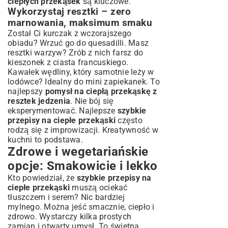
ciepłych przekąsek
są kluczowe.
Wykorzystaj resztki – zero
marnowania, maksimum smaku
Został Ci kurczak z wczorajszego
obiadu? Wrzuć go do quesadilli. Masz
resztki warzyw? Zrób z nich farsz do
kieszonek z ciasta francuskiego.
Kawałek wędliny, który samotnie leży w
lodówce? Idealny do mini zapiekanek. To
najlepszy
pomysł na ciepłą przekąskę z
resztek jedzenia
. Nie bój się
eksperymentować. Najlepsze
szybkie
przepisy na ciepłe przekąski
często
rodzą się z improwizacji. Kreatywność w
kuchni to podstawa.
Zdrowe i wegetariańskie
opcje: Smakowicie i lekko
Kto powiedział, że
szybkie przepisy na
ciepłe przekąski
muszą ociekać
tłuszczem i serem? Nic bardziej
mylnego. Można jeść smacznie, ciepło i
zdrowo. Wystarczy kilka prostych
zamian i otwarty umysł. To świetna