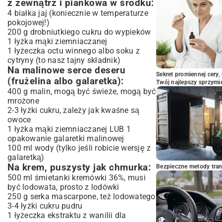
z zewnątrz i piankowa w środku:
4 białka jaj (koniecznie w temperaturze
pokojowej!)
200 g drobniutkiego cukru do wypieków
1 łyżka mąki ziemniaczanej
1 łyżeczka octu winnego albo soku z
cytryny (to nasz tajny składnik)
Na malinowe serce deseru
Sekret promiennej cery,
(frużelina albo galaretka):
Twój najlepszy sprzymi
400 g malin, mogą być świeże, mogą być
mrożone
2-3 łyżki cukru, zależy jak kwaśne są
owoce
1 łyżka mąki ziemniaczanej LUB 1
opakowanie galaretki malinowej
100 ml wody (tylko jeśli robicie wersję z
galaretką)
Na krem, puszysty jak chmurka:
Bezpieczne metody trans
500 ml śmietanki kremówki 36%, musi
być lodowata, prosto z lodówki
250 g serka mascarpone, też lodowatego
3-4 łyżki cukru pudru
1 łyżeczka ekstraktu z wanilii dla