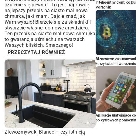
Inteligentny dom: co k
czujecie się pewniej. To jest naprawdę
Poradnik
najlepszy przepis na ciasto malinowa
chmurka, jaki znam. Dajcie znać, jak
Wam wyszło! Bierzcie się za składniki i
stwórzcie własne, domowe arcydzieło.
Ten przepis na ciasto malinowa chmurka
to gwarancja uśmiechu na twarzach
Waszych bliskich. Smacznego!
PRZECZYTAJ RÓWNIEŻ
Biznesowe zastosowani
korzyściach i wdrożeni
Aplikacje ułatwiające c
po cyfrowych pomocni
Zlewozmywaki Blanco – czy istnieją