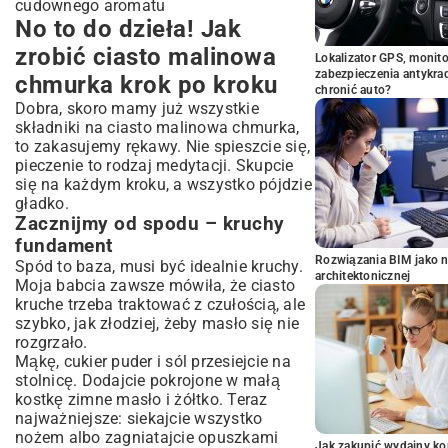
cudownego aromatu
No to do dzieła! Jak
zrobić ciasto malinowa
Lokalizator GPS, monito
zabezpieczenia antykra
chmurka krok po kroku
chronić auto?
Dobra, skoro mamy już wszystkie
składniki na ciasto malinowa chmurka,
to zakasujemy rękawy. Nie spieszcie się,
pieczenie to rodzaj medytacji. Skupcie
się na każdym kroku, a wszystko pójdzie
gładko.
Zacznijmy od spodu – kruchy
fundament
Rozwiązania BIM jako n
Spód to baza, musi być idealnie kruchy.
architektonicznej
Moja babcia zawsze mówiła, że ciasto
kruche trzeba traktować z czułością, ale
szybko, jak złodziej, żeby masło się nie
rozgrzało.
Mąkę, cukier puder i sól przesiejcie na
stolnicę. Dodajcie pokrojone w małą
kostkę zimne masło i żółtko. Teraz
najważniejsze: siekajcie wszystko
nożem albo zagniatajcie opuszkami
Jak zakupić wydajny ko