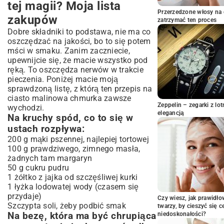
tej magii? Moja lista
Przerzedzone włosy na 
zakupów
zatrzymać ten proces
Dobre składniki to podstawa, nie ma co
oszczędzać na jakości, bo to się potem
mści w smaku. Zanim zaczniecie,
upewnijcie się, że macie wszystko pod
ręką. To oszczędza nerwów w trakcie
pieczenia. Poniżej macie moją
sprawdzoną listę, z którą ten przepis na
ciasto malinowa chmurka zawsze
Zeppelin – zegarki z l
wychodzi.
elegancją
Na kruchy spód, co to się w
ustach rozpływa:
200 g mąki pszennej, najlepiej tortowej
100 g prawdziwego, zimnego masła,
żadnych tam margaryn
50 g cukru pudru
1 żółtko z jajka od szczęśliwej kurki
1 łyżka lodowatej wody (czasem się
przydaje)
Czy wiesz, jak prawidł
Szczypta soli, żeby podbić smak
twarzy, by cieszyć się 
Na bezę, która ma być chrupiąca
niedoskonałości?