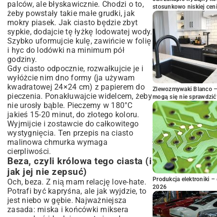
palców, ale błyskawicznie. Chodzi o to,
stosunkowo niskiej cen
żeby powstały takie małe grudki, jak
mokry piasek. Jak ciasto będzie zbyt
sypkie, dodajcie tę łyżkę lodowatej wody.
Szybko uformujcie kulę, zawińcie w folię
i hyc do lodówki na minimum pół
godziny.
Gdy ciasto odpocznie, rozwałkujcie je i
wyłóżcie nim dno formy (ja używam
kwadratowej 24×24 cm) z papierem do
Zlewozmywaki Blanco – 
pieczenia. Ponakłuwajcie widelcem, żeby
mogą się nie sprawdzić
nie urosły bąble. Pieczemy w 180°C
jakieś 15-20 minut, do złotego koloru.
Wyjmijcie i zostawcie do całkowitego
wystygnięcia. Ten przepis na ciasto
malinowa chmurka wymaga
cierpliwości.
Beza, czyli królowa tego ciasta (i
jak jej nie zepsuć)
Produkcja elektroniki – 
Och, beza. Z nią mam relację love-hate.
2026
Potrafi być kapryśna, ale jak wyjdzie, to
jest niebo w gębie. Najważniejsza
zasada: miska i końcówki miksera