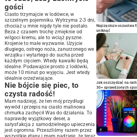
gości
Ciasto trzymajcie w lodówce, w
szczelnym pojemniku. Wytrzyma 2-3 dni,
chociaż u mnie nigdy tyle nie postało.
Najczęstsze oszustwa f
uniknąć
Beza z czasem trochę zmięknie od
wilgoci kremu, ale to wciąż pyszne.
Krojenie to małe wyzwanie. Użyjcie
długiego, ostrego noża, zanurzonego we
wrzątku i wytartego do sucha przed
każdym cięciem. Wtedy kawałki będą
idealne. Podawajcie prosto z lodówki,
może 10 minut po wyjęciu. Jest wtedy
idealnie orzeźwiające.
Jak oszczędzać na rac
Nie bójcie się piec, to
30+ sprawdzonych sp
czysta radość!
Mam nadzieję, że ten mój przydługi
wywód i przepis na ciasto malinowa
chmurka zachęcił Was do działania. To
naprawdę wyjątkowy deser, a
satysfakcja z samodzielnego upieczenia
jest ogromna. Przeszliśmy razem przez
wszystkie etapy i mam nadzieję, że teraz