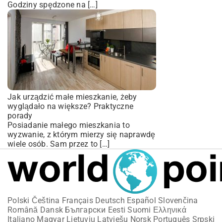
Godziny spędzone na […]
Jak urządzić małe mieszkanie, żeby
wyglądało na większe? Praktyczne
porady
Posiadanie małego mieszkania to
wyzwanie, z którym mierzy się naprawdę
wiele osób. Sam przez to […]
Polski
Čeština
Français
Deutsch
Español
Slovenčina
Română
Dansk
Български
Eesti
Suomi
Ελληνικά
Italiano
Magyar
Lietuvių
Latviešu
Norsk
Português
Srpski