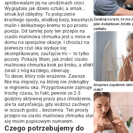
spróbowałam jej na urodzinach cioci.
Na malinowe serce deseru (frużelina albo
Wyglądała jak dzieło sztuki, a smak…
galaretka):
smak był obłędny. To połączenie
Na krem, puszysty jak chmurka:
kruchego spodu, słodkiej bezy, kwaśnych
Zarabiaj na tym, że ni
No to do dzieła! Jak zrobić ciasto
jako dodatkowe źródło 
malin i delikatnego kremu to po prostu
malinowa chmurka krok po kroku
zakładu
poezja. Od tamtej pory ten przepis na
ciasto malinowa chmurka jest u mnie w
Zacznijmy od spodu – kruchy fundament
domu na specjalne okazje. I chociaż na
Beza, czyli królowa tego ciasta (i jak jej nie
pierwszy rzut oka wydaje się
zepsuć)
skomplikowane, zaufajcie mi – to tylko
Malinowe serce deseru
pozory. Pokażę Wam, jak zrobić ciasto
Puszysty jak chmurka krem mascarpone
malinowa chmurka krok po kroku, a efekt
Wielki finał, czyli składamy wszystko w
zwali z nóg każdego, obiecuję.
całość
To deser, który robi wrażenie. Zawsze.
Moje sekrety i rady, żeby zawsze wyszło
Nie ma imprezy, na której nie zniknąłby
Atopowe zapalenie skór
idealnie
w mgnieniu oka. Przygotowanie zajmuje
ciało?
trochę czasu, to fakt, pewnie ze 2-3
Jak przechować i podać to cudo, żeby
godziny aktywnej pracy plus chłodzenie,
zachwycić gości
ale ta satysfakcja, gdy widzisz zachwyt
Nie bójcie się piec, to czysta radość!
w oczach gości… bezcenna. Ten prosty
przepis na ciasto malinowa chmurka stał
się moim popisowym numerem.
Czego potrzebujemy do