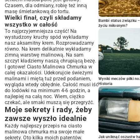
Czasem, dla odmiany, robię też inną
masę śmietankową do tortu
.
Wielki finał, czyli składamy
Bambi status związku 
wszystko w całość
życiu miłosnym?
To najprzyjemniejsza część! Na
wystudzony kruchy spód wykładamy
nasz aksamitny krem. Rozprowadzamy
równo. Na krem delikatnie wykładamy
zimną warstwę malinową. Na sam
szczyt kładziemy naszą chrupiącą bezę.
I gotowe! Ciasto Malinowa Chmurka w
całej okazałości. Udekorujcie świeżymi
malinami i miętą tuż przed podaniem,
Wyniki meczów piłki noż
wygląda wtedy obłędnie. Całość musi iść
Historia
do lodówki na minimum 4-6 godzin, a
najlepiej na całą noc. Wiem, ciężko
czekać, ale smaki muszą się przegryźć.
Moje sekrety i rady, żeby
zawsze wyszło idealnie
Każdy najlepszy przepis na ciasto
malinowa chmurka ma swoje małe
sekrety. Oto kilka moich patentów.
Jak uniknąć oszustw h