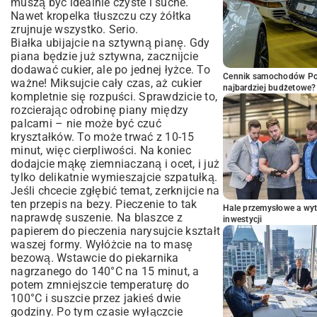
muszą być idealnie czyste i suche.
Nawet kropelka tłuszczu czy żółtka
zrujnuje wszystko. Serio.
Białka ubijajcie na sztywną pianę. Gdy
piana będzie już sztywna, zacznijcie
dodawać cukier, ale po jednej łyżce. To
Cennik samochodów Por
ważne! Miksujcie cały czas, aż cukier
najbardziej budżetowe?
kompletnie się rozpuści. Sprawdzicie to,
rozcierając odrobinę piany między
palcami – nie może być czuć
kryształków. To może trwać z 10-15
minut, więc cierpliwości. Na koniec
dodajcie mąkę ziemniaczaną i ocet, i już
tylko delikatnie wymieszajcie szpatułką.
Jeśli chcecie zgłębić temat, zerknijcie na
ten
przepis na bezy
. Pieczenie to tak
Hale przemysłowe a wyt
naprawdę suszenie. Na blaszce z
inwestycji
papierem do pieczenia narysujcie kształt
waszej formy. Wyłóżcie na to masę
bezową. Wstawcie do piekarnika
nagrzanego do 140°C na 15 minut, a
potem zmniejszcie temperaturę do
100°C i suszcie przez jakieś dwie
godziny. Po tym czasie wyłączcie