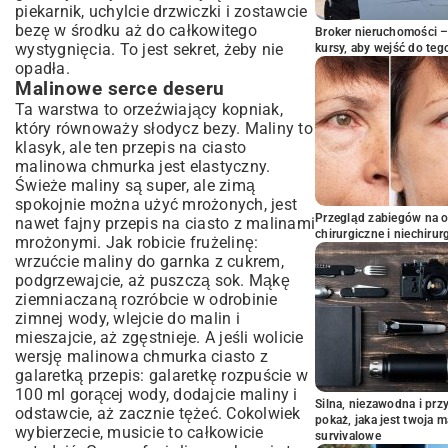
piekarnik, uchylcie drzwiczki i zostawcie
bezę w środku aż do całkowitego
Broker nieruchomości – 
wystygnięcia. To jest sekret, żeby nie
kursy, aby wejść do teg
opadła.
Malinowe serce deseru
Ta warstwa to orzeźwiający kopniak,
który równoważy słodycz bezy. Maliny to
klasyk, ale ten przepis na ciasto
malinowa chmurka jest elastyczny.
Świeże maliny są super, ale zimą
spokojnie można użyć mrożonych, jest
Przegląd zabiegów na 
nawet fajny
przepis na ciasto z malinami
chirurgiczne i niechirur
mrożonymi
. Jak robicie frużelinę:
wrzućcie maliny do garnka z cukrem,
podgrzewajcie, aż puszczą sok. Mąkę
ziemniaczaną rozróbcie w odrobinie
zimnej wody, wlejcie do malin i
mieszajcie, aż zgęstnieje. A jeśli wolicie
wersję malinowa chmurka ciasto z
galaretką przepis: galaretkę rozpuście w
100 ml gorącej wody, dodajcie maliny i
Silna, niezawodna i pr
odstawcie, aż zacznie tężeć. Cokolwiek
pokaż, jaka jest twoja 
wybierzecie, musicie to całkowicie
survivalowe