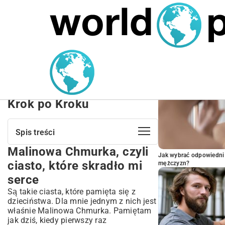
MARIUSZ ŁAMAGA
27.09.2025
NIERUCHOMOŚCI
POPULARNE A
Malinowa Chmurka:
Najlepszy Przepis na
Ciasto Malinowa Chmurka
Krok po Kroku
Spis treści
Malinowa Chmurka, czyli
Malinowa Chmurka, czyli ciasto, które
Jak wybrać odpowiedni 
skradło mi serce
ciasto, które skradło mi
mężczyzn?
Czego potrzebujemy do tej magii? Moja
serce
lista zakupów
Są takie ciasta, które pamięta się z
Na kruchy spód, co to się w ustach
dzieciństwa. Dla mnie jednym z nich jest
rozpływa:
właśnie Malinowa Chmurka. Pamiętam
Na bezę, która ma być chrupiąca z
jak dziś, kiedy pierwszy raz
zewnątrz i piankowa w środku: