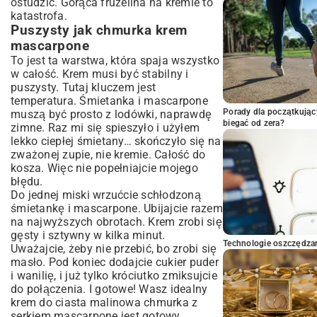
ostudzić. Gorąca frużelina na kremie to
katastrofa.
Puszysty jak chmurka krem
mascarpone
To jest ta warstwa, która spaja wszystko
w całość. Krem musi być stabilny i
puszysty. Tutaj kluczem jest
temperatura. Śmietanka i mascarpone
Porady dla początkując
muszą być prosto z lodówki, naprawdę
biegać od zera?
zimne. Raz mi się spieszyło i użyłem
lekko ciepłej śmietany… skończyło się na
zważonej zupie, nie kremie. Całość do
kosza. Więc nie popełniajcie mojego
błędu.
Do jednej miski wrzućcie schłodzoną
śmietankę i mascarpone. Ubijajcie razem
na najwyższych obrotach. Krem zrobi się
gęsty i sztywny w kilka minut.
Technologie oszczędzan
Uważajcie, żeby nie przebić, bo zrobi się
masło. Pod koniec dodajcie cukier puder
i wanilię, i już tylko króciutko zmiksujcie
do połączenia. I gotowe! Wasz idealny
krem do ciasta malinowa chmurka z
serkiem mascarpone jest gotowy.