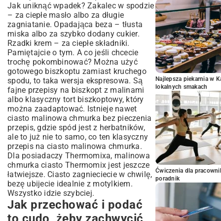
Jak uniknąć wpadek? Zakalec w spodzie
– za ciepłe masło albo za długie
zagniatanie. Opadająca beza – tłusta
miska albo za szybko dodany cukier.
Rzadki krem – za ciepłe składniki.
Pamiętajcie o tym. A co jeśli chcecie
trochę pokombinować? Można użyć
gotowego biszkoptu zamiast kruchego
Najlepsza piekarnia w 
spodu, to taka wersja ekspresowa. Są
lokalnych smakach
fajne przepisy na
biszkopt z malinami
albo klasyczny
tort biszkoptowy
, który
można zaadaptować. Istnieje nawet
ciasto malinowa chmurka bez pieczenia
przepis, gdzie spód jest z herbatników,
ale to już nie to samo, co ten klasyczny
przepis na ciasto malinowa chmurka.
Dla posiadaczy Thermomixa, malinowa
chmurka ciasto Thermomix jest jeszcze
Ćwiczenia dla pracown
łatwiejsze. Ciasto zagnieciecie w chwilę,
poradnik
bezę ubijecie idealnie z motylkiem.
Wszystko idzie szybciej.
Jak przechować i podać
to cudo, żeby zachwycić