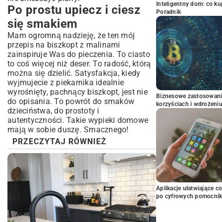
Inteligentny dom: co k
Po prostu upiecz i ciesz
Poradnik
się smakiem
Mam ogromną nadzieję, że ten mój
przepis na biszkopt z malinami
zainspiruje Was do pieczenia. To ciasto
to coś więcej niż deser. To radość, którą
można się dzielić. Satysfakcja, kiedy
wyjmujecie z piekarnika idealnie
wyrośnięty, pachnący biszkopt, jest nie
Biznesowe zastosowani
do opisania. To powrót do smaków
korzyściach i wdrożeni
dzieciństwa, do prostoty i
autentyczności. Takie
wypieki domowe
mają w sobie duszę. Smacznego!
PRZECZYTAJ RÓWNIEŻ
Aplikacje ułatwiające c
po cyfrowych pomocni