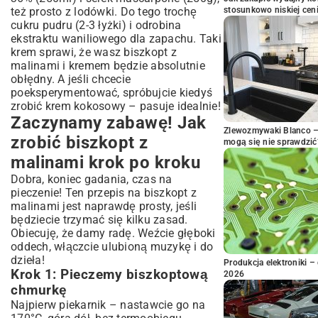
też prosto z lodówki. Do tego trochę
stosunkowo niskiej cen
cukru pudru (2-3 łyżki) i odrobina
ekstraktu waniliowego dla zapachu. Taki
krem sprawi, że wasz biszkopt z
malinami i kremem będzie absolutnie
obłędny. A jeśli chcecie
poeksperymentować, spróbujcie kiedyś
zrobić
krem kokosowy
– pasuje idealnie!
Zaczynamy zabawę! Jak
Zlewozmywaki Blanco – 
zrobić biszkopt z
mogą się nie sprawdzić
malinami krok po kroku
Dobra, koniec gadania, czas na
pieczenie! Ten przepis na biszkopt z
malinami jest naprawdę prosty, jeśli
będziecie trzymać się kilku zasad.
Obiecuję, że damy radę. Weźcie głęboki
oddech, włączcie ulubioną muzykę i do
dzieła!
Produkcja elektroniki – 
Krok 1: Pieczemy biszkoptową
2026
chmurkę
Najpierw piekarnik – nastawcie go na