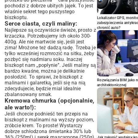
pochodzi z dobrze ubitych jajek. To jest
właśnie sekret tego
puszystego
biszkoptu
.
Lokalizator GPS, monito
Serce ciasta, czyli maliny:
zabezpieczenia antykra
chronić auto?
Najlepsze są oczywiście świeże, prosto z
krzaczka. Potrzebujemy ich około 300-
400g. Ale nie martwcie się, jeśli jest
zima! Mrożone też dadzą radę. Trzeba je
tylko wcześniej rozmrozić na sitku, żeby
pozbyć się nadmiaru soku. Inaczej
biszkopt nam „popłynie”. Jeśli maliny są
bardzo kwaśne, można je delikatnie
posłodzić. To sprawi, że biszkopt z
Rozwiązania BIM jako n
malinami i galaretką, jeśli się na nią
architektonicznej
zdecydujecie, będzie miał idealnie
zbalansowany smak.
Kremowa chmurka (opcjonalnie,
ale warto!):
Jeśli chcecie podnieść ten przepis na
biszkopt z malinami na wyższy poziom,
zróbcie krem. To proste! Wystarczy
dobrze schłodzona śmietanka 30% lub
36% (250ml) i serek mascarpone (250g),
Jak zakupić wydajny ko