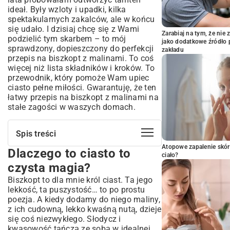
ideał. Były wzloty i upadki, kilka
spektakularnych zakalców, ale w końcu
się udało. I dzisiaj chcę się z Wami
Zarabiaj na tym, że ni
podzielić tym skarbem – to mój
jako dodatkowe źródło 
sprawdzony, dopieszczony do perfekcji
zakładu
przepis na biszkopt z malinami. To coś
więcej niż lista składników i kroków. To
przewodnik, który pomoże Wam upiec
ciasto pełne miłości. Gwarantuję, że ten
łatwy przepis na biszkopt z malinami na
stałe zagości w waszych domach.
Spis treści
Atopowe zapalenie skór
Dlaczego to ciasto to
Dlaczego to ciasto to czysta magia?
ciało?
Skarby z Twojej kuchni, czyli czego
czysta magia?
potrzebujemy
Biszkopt to dla mnie król ciast. Ta jego
Składniki na biszkopt, który zawsze
lekkość, ta puszystość… to po prostu
wychodzi:
poezja. A kiedy dodamy do niego maliny,
Serce ciasta, czyli maliny:
z ich cudowną, lekko kwaśną nutą, dzieje
się coś niezwykłego. Słodycz i
Kremowa chmurka (opcjonalnie, ale
warto!):
kwasowość tańczą ze sobą w idealnej