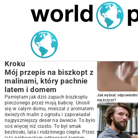
MARIUSZ ŁAMAGA
27.09.2025
NIERUCHOMOŚCI
POPULARNE A
Przepis na Biszkopt z
Malinami: Puszysty,
Domowy Deser Krok po
Kroku
Mój przepis na biszkopt z
malinami, który pachnie
latem i domem
Jak wybrać odpowiedni 
Pamiętam jak dziś zapach biszkoptu
mężczyzn?
pieczonego przez moją babcię. Unosił
się w całym domu, mieszał z aromatem
świeżych malin z ogrodu i zapowiadał
najpyszniejszy deser na świecie. To było
coś więcej niż ciasto. To był smak
beztroski, lata i rodzinnego ciepła. Przez
lata próbowałam odtworzyć tamten