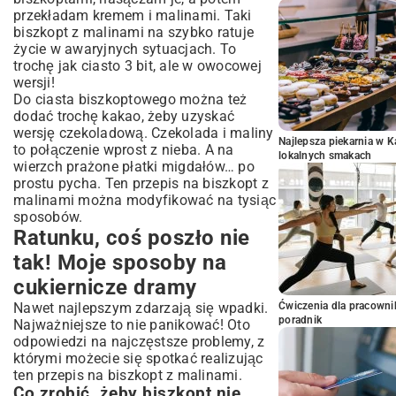
przekładam kremem i malinami. Taki
biszkopt z malinami na szybko ratuje
życie w awaryjnych sytuacjach. To
trochę jak
ciasto 3 bit
, ale w owocowej
wersji!
Do ciasta biszkoptowego można też
dodać trochę kakao, żeby uzyskać
wersję czekoladową. Czekolada i maliny
Najlepsza piekarnia w 
to połączenie wprost z nieba. A na
lokalnych smakach
wierzch prażone płatki migdałów… po
prostu pycha. Ten przepis na biszkopt z
malinami można modyfikować na tysiąc
sposobów.
Ratunku, coś poszło nie
tak! Moje sposoby na
cukiernicze dramy
Nawet najlepszym zdarzają się wpadki.
Ćwiczenia dla pracown
poradnik
Najważniejsze to nie panikować! Oto
odpowiedzi na najczęstsze problemy, z
którymi możecie się spotkać realizując
ten przepis na biszkopt z malinami.
Co zrobić, żeby biszkopt nie