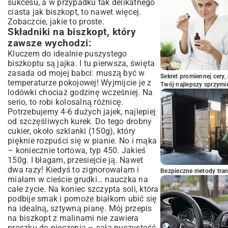
sukcesu, a w przypadku tak delikatnego
ciasta jak biszkopt, to nawet więcej.
Zobaczcie, jakie to proste.
Składniki na biszkopt, który
zawsze wychodzi:
Kluczem do idealnie puszystego
biszkoptu są jajka. I tu pierwsza, święta
zasada od mojej babci: muszą być w
Sekret promiennej cery,
temperaturze pokojowej! Wyjmijcie je z
Twój najlepszy sprzymi
lodówki chociaż godzinę wcześniej. Na
serio, to robi kolosalną różnicę.
Potrzebujemy 4-6 dużych jajek, najlepiej
od szczęśliwych kurek. Do tego drobny
cukier, około szklanki (150g), który
pięknie rozpuści się w pianie. No i mąka
– koniecznie tortowa, typ 450. Jakieś
150g. I błagam, przesiejcie ją. Nawet
dwa razy! Kiedyś to zignorowałam i
Bezpieczne metody trans
miałam w cieście grudki… nauczka na
całe życie. Na koniec szczypta soli, która
podbije smak i pomoże białkom ubić się
na idealną, sztywną pianę. Mój przepis
na biszkopt z malinami nie zawiera
proszku do pieczenia – cała puszystość