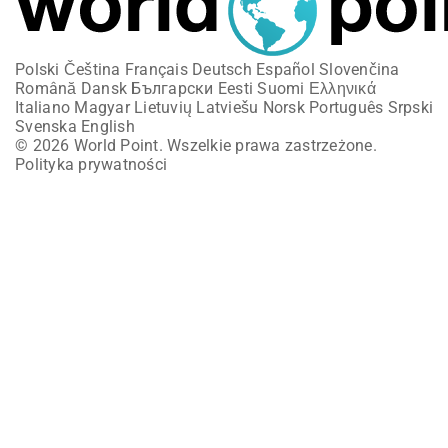
Polski
Čeština
Français
Deutsch
Español
Slovenčina
Română
Dansk
Български
Eesti
Suomi
Ελληνικά
Italiano
Magyar
Lietuvių
Latviešu
Norsk
Português
Srpski
Svenska
English
© 2026 World Point. Wszelkie prawa zastrzeżone.
Polityka prywatności