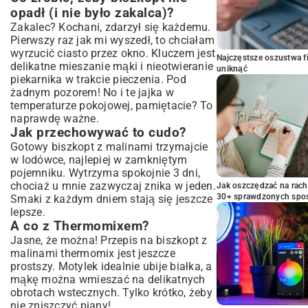
opadł (i nie było zakalca)?
Zakalec? Kochani, zdarzył się każdemu.
Pierwszy raz jak mi wyszedł, to chciałam
wyrzucić ciasto przez okno. Kluczem jest
Najczęstsze oszustwa f
delikatne mieszanie mąki i nieotwieranie
uniknąć
piekarnika w trakcie pieczenia. Pod
żadnym pozorem! No i te jajka w
temperaturze pokojowej, pamiętacie? To
naprawdę ważne.
Jak przechowywać to cudo?
Gotowy biszkopt z malinami trzymajcie
w lodówce, najlepiej w zamkniętym
pojemniku. Wytrzyma spokojnie 3 dni,
chociaż u mnie zazwyczaj znika w jeden.
Jak oszczędzać na rac
30+ sprawdzonych sp
Smaki z każdym dniem stają się jeszcze
lepsze.
A co z Thermomixem?
Jasne, że można! Przepis na biszkopt z
malinami thermomix jest jeszcze
prostszy. Motylek idealnie ubije białka, a
mąkę można wmieszać na delikatnych
obrotach wstecznych. Tylko krótko, żeby
nie zniszczyć piany!