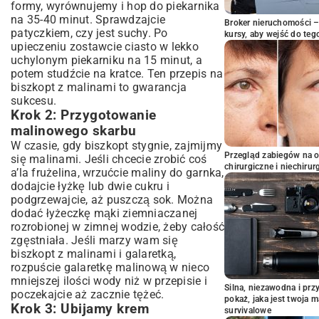
formy, wyrównujemy i hop do piekarnika
na 35-40 minut. Sprawdzajcie
Broker nieruchomości – 
patyczkiem, czy jest suchy. Po
kursy, aby wejść do teg
upieczeniu zostawcie ciasto w lekko
uchylonym piekarniku na 15 minut, a
potem studźcie na kratce. Ten przepis na
biszkopt z malinami to gwarancja
sukcesu.
Krok 2: Przygotowanie
malinowego skarbu
W czasie, gdy biszkopt stygnie, zajmijmy
Przegląd zabiegów na 
się malinami. Jeśli chcecie zrobić coś
chirurgiczne i niechirur
a’la frużelina, wrzućcie maliny do garnka,
dodajcie łyżkę lub dwie cukru i
podgrzewajcie, aż puszczą sok. Można
dodać łyżeczkę mąki ziemniaczanej
rozrobionej w zimnej wodzie, żeby całość
zgęstniała. Jeśli marzy wam się
biszkopt z malinami i galaretką,
rozpuście galaretkę malinową w nieco
mniejszej ilości wody niż w przepisie i
Silna, niezawodna i pr
poczekajcie aż zacznie tężeć.
pokaż, jaka jest twoja 
Krok 3: Ubijamy krem
survivalowe