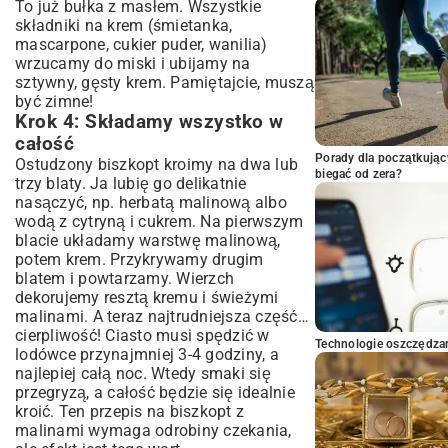
To już bułka z masłem. Wszystkie
składniki na krem (śmietanka,
mascarpone, cukier puder, wanilia)
wrzucamy do miski i ubijamy na
sztywny, gęsty krem. Pamiętajcie, muszą
być zimne!
Krok 4: Składamy wszystko w
całość
Porady dla początkując
Ostudzony biszkopt kroimy na dwa lub
biegać od zera?
trzy blaty. Ja lubię go delikatnie
nasączyć, np. herbatą malinową albo
wodą z cytryną i cukrem. Na pierwszym
blacie układamy warstwę malinową,
potem krem. Przykrywamy drugim
blatem i powtarzamy. Wierzch
dekorujemy resztą kremu i świeżymi
malinami. A teraz najtrudniejsza część…
cierpliwość! Ciasto musi spędzić w
Technologie oszczędzan
lodówce przynajmniej 3-4 godziny, a
najlepiej całą noc. Wtedy smaki się
przegryzą, a całość będzie się idealnie
kroić. Ten przepis na biszkopt z
malinami wymaga odrobiny czekania,