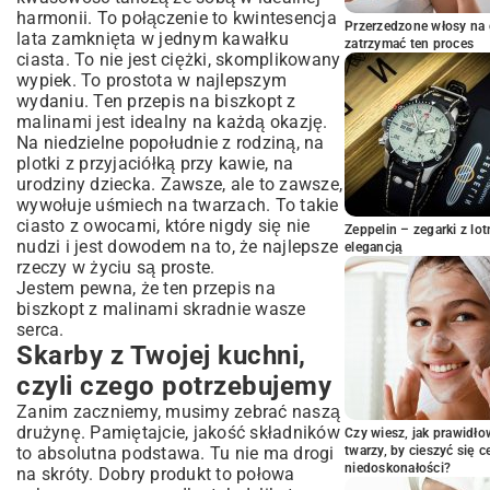
harmonii. To połączenie to kwintesencja
Zaczynamy zabawę! Jak zrobić biszkopt
Przerzedzone włosy na 
lata zamknięta w jednym kawałku
z malinami krok po kroku
zatrzymać ten proces
ciasta. To nie jest ciężki, skomplikowany
Krok 1: Pieczemy biszkoptową chmurkę
wypiek. To prostota w najlepszym
Krok 2: Przygotowanie malinowego skarbu
wydaniu. Ten przepis na biszkopt z
Krok 3: Ubijamy krem
malinami jest idealny na każdą okazję.
Na niedzielne popołudnie z rodziną, na
Krok 4: Składamy wszystko w całość
plotki z przyjaciółką przy kawie, na
Kiedy chcesz zaszaleć – moje wariacje
urodziny dziecka. Zawsze, ale to zawsze,
na temat ciasta
wywołuje uśmiech na twarzach. To takie
Ratunku, coś poszło nie tak! Moje
ciasto z owocami
, które nigdy się nie
Zeppelin – zegarki z l
sposoby na cukiernicze dramy
nudzi i jest dowodem na to, że najlepsze
elegancją
Co zrobić, żeby biszkopt nie opadł (i nie
rzeczy w życiu są proste.
było zakalca)?
Jestem pewna, że ten przepis na
biszkopt z malinami skradnie wasze
Jak przechowywać to cudo?
serca.
A co z Thermomixem?
Skarby z Twojej kuchni,
Po prostu upiecz i ciesz się smakiem
czyli czego potrzebujemy
Zanim zaczniemy, musimy zebrać naszą
drużynę. Pamiętajcie, jakość składników
Czy wiesz, jak prawidł
to absolutna podstawa. Tu nie ma drogi
twarzy, by cieszyć się 
niedoskonałości?
na skróty. Dobry produkt to połowa