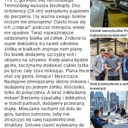
170°C, góra-dół, bez termoobiegu.
Termoobieg wysusza biszkopty. Dno
tortownicy (24 cm) wykładamy papierem
do pieczenia. I tu ważna uwaga: boków
niczym nie smarujemy! Ciasto musi się
ich „czepiać” podczas rośnięcia, wtedy
Cennik samochodów Por
nie opadnie. Teraz najważniejsze:
najbardziej budżetowe?
oddzielamy białka od żółtek. Zróbcie to
super dokładnie, bo nawet odrobina
żółtka w białkach zrujnuje nam pianę.
Do białek dodajemy szczyptę soli i
ubijamy na sztywno. Kiedy piana będzie
gęsta, zaczynamy dodawać cukier, łyżka
po łyżce, cały czas miksując. Piana musi
stać się gęsta, lśniąca i błyszcząca.
Następnie zmniejszamy obroty miksera i
Hale przemysłowe a wyt
dodajemy po jednym żółtku. Króciutko,
inwestycji
tylko do połączenia. A teraz odkładamy
mikser! Bierzemy szpatułkę i delikatnie,
w trzech partiach, dodajemy przesianą
mąkę. Mieszamy ruchami od dołu do
góry, bardzo ostrożnie, żeby nie
zniszczyć tej całej napowietrzonej
struktury. Gotowe ciasto wylewamy do