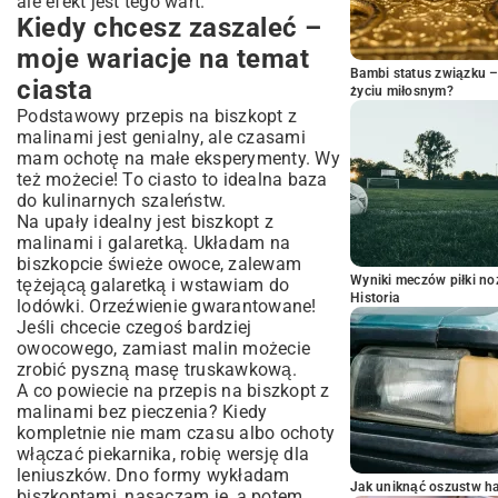
ale efekt jest tego wart.
Kiedy chcesz zaszaleć –
moje wariacje na temat
Bambi status związku 
ciasta
życiu miłosnym?
Podstawowy przepis na biszkopt z
malinami jest genialny, ale czasami
mam ochotę na małe eksperymenty. Wy
też możecie! To ciasto to idealna baza
do kulinarnych szaleństw.
Na upały idealny jest biszkopt z
malinami i galaretką. Układam na
biszkopcie świeże owoce, zalewam
Wyniki meczów piłki noż
tężejącą galaretką i wstawiam do
Historia
lodówki. Orzeźwienie gwarantowane!
Jeśli chcecie czegoś bardziej
owocowego, zamiast malin możecie
zrobić pyszną
masę truskawkową
.
A co powiecie na przepis na biszkopt z
malinami bez pieczenia? Kiedy
kompletnie nie mam czasu albo ochoty
włączać piekarnika, robię wersję dla
leniuszków. Dno formy wykładam
Jak uniknąć oszustw h
biszkoptami, nasączam je, a potem