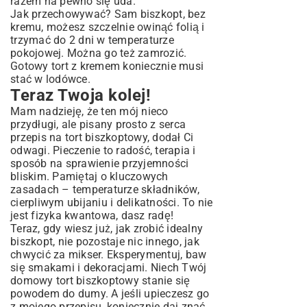
razem na pewno się uda.
Jak przechowywać? Sam biszkopt, bez
kremu, możesz szczelnie owinąć folią i
trzymać do 2 dni w temperaturze
pokojowej. Można go też zamrozić.
Gotowy tort z kremem koniecznie musi
stać w lodówce.
Teraz Twoja kolej!
Mam nadzieję, że ten mój nieco
przydługi, ale pisany prosto z serca
przepis na tort biszkoptowy, dodał Ci
odwagi. Pieczenie to radość, terapia i
sposób na sprawienie przyjemności
bliskim. Pamiętaj o kluczowych
zasadach – temperaturze składników,
cierpliwym ubijaniu i delikatności. To nie
jest fizyka kwantowa, dasz radę!
Teraz, gdy wiesz już, jak zrobić idealny
biszkopt, nie pozostaje nic innego, jak
chwycić za mikser. Eksperymentuj, baw
się smakami i dekoracjami. Niech Twój
domowy tort biszkoptowy stanie się
powodem do dumy. A jeśli upieczesz go
z mojego przepisu, koniecznie daj znać,