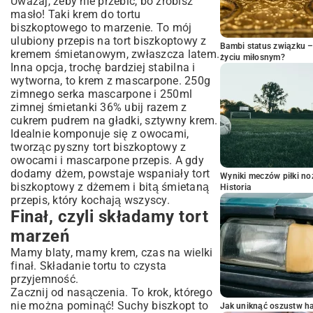
Uważaj, żeby nie przebić, bo zrobisz
masło! Taki
krem do tortu
biszkoptowego
to marzenie. To mój
ulubiony przepis na tort biszkoptowy z
Bambi status związku 
kremem śmietanowym, zwłaszcza latem.
życiu miłosnym?
Inna opcja, trochę bardziej stabilna i
wytworna, to krem z mascarpone. 250g
zimnego serka mascarpone i 250ml
zimnej śmietanki 36% ubij razem z
cukrem pudrem na gładki, sztywny krem.
Idealnie komponuje się z owocami,
tworząc pyszny tort biszkoptowy z
owocami i mascarpone przepis. A gdy
dodamy dżem, powstaje wspaniały tort
Wyniki meczów piłki noż
biszkoptowy z dżemem i bitą śmietaną
Historia
przepis, który kochają wszyscy.
Finał, czyli składamy tort
marzeń
Mamy blaty, mamy krem, czas na wielki
finał. Składanie tortu to czysta
przyjemność.
Zacznij od nasączenia. To krok, którego
nie można pominąć! Suchy biszkopt to
Jak uniknąć oszustw h