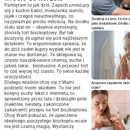
Pamiętam to jak dziś. Zapach unoszący
Składniki, które tworzą magię:
się z kuchni babci, mieszanka wanilii,
Narzędzia, które ułatwią Ci życie:
jajek i czegoś nieuchwytnego, co
A teraz do dzieła! Jak upiec biszkopt,
Zarabiaj na tym, że ni
nazywam po prostu miłością. Na środku
jako dodatkowe źródło 
który nie opada?
stołu stał on – idealnie wyrośnięty,
zakładu
Instrukcja, która poprowadzi Cię za rękę:
złocisty tort biszkoptowy. Był tak
puszysty, że uginał się pod najlżejszym
Czym przełożyć to cudo? Moje ulubione
dotykiem. To wspomnienie sprawia, że
kremy
do dziś żaden kupny wypiek nie jest w
Finał, czyli składamy tort marzeń
stanie mu dorównać. Te sklepowe są
Gdy najdzie Cię ochota na wariacje
często naszpikowane chemią, suche i
jakieś takie… bezduszne. A przecież tort
Co poszło nie tak? Spokojnie, mam na to
to coś więcej niż ciasto. To serce każdej
radę
uroczystości.
Teraz Twoja kolej!
Dlatego właśnie chcę się z Wami
Atopowe zapalenie skór
podzielić moim skarbem. To nie jest
ciało?
kolejny suchy tekst z internetu, to
sprawdzony przez lata i dziesiątki prób
(niektóre, niestety, zakończone
zakalcem!) przepis na tort biszkoptowy.
Chcę Wam pokazać, że upieczenie
idealnego, puszystego biszkoptu wcale
nie jest czarną magią. Wystarczy