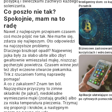
posypką i świeczkami zachwyci każdego
Inteligentny dom: co k
solenizanta.
Poradnik
Co poszło nie tak?
Spokojnie, mam na to
radę
Nawet z najlepszym przepisem czasem
coś może pójść nie tak. Nie martw się,
zdarza się najlepszym. Oto odpowiedzi
na najczęstsze problemy.
Biznesowe zastosowani
Dlaczego biszkopt opadł? Najpewniej
korzyściach i wdrożeni
jajka były za słabo ubite albo zbyt
gwałtownie wmieszałaś mąkę, niszcząc
pęcherzyki powietrza. Czasem winne jest
też zbyt wczesne otwarcie piekarnika.
Trik z rzucaniem formą naprawdę
pomaga!
A co z zakalcem? Znam ten ból.
Najczęstsze przyczyny to zimne
składniki (te jajka!), niedokładne
Aplikacje ułatwiające c
wymieszanie mąki (zostają grudki) albo
po cyfrowych pomocni
za niska temperatura pieczenia. Trzymaj
się proporcji i kroków, a następnym