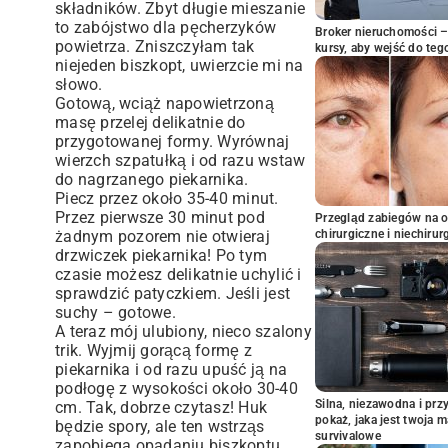
składników. Zbyt długie mieszanie
to zabójstwo dla pęcherzyków
Broker nieruchomości – 
powietrza. Zniszczyłam tak
kursy, aby wejść do teg
niejeden biszkopt, uwierzcie mi na
słowo.
Gotową, wciąż napowietrzoną
masę przelej delikatnie do
przygotowanej formy. Wyrównaj
wierzch szpatułką i od razu wstaw
do nagrzanego piekarnika.
Piecz przez około 35-40 minut.
Przez pierwsze 30 minut pod
Przegląd zabiegów na 
żadnym pozorem nie otwieraj
chirurgiczne i niechirur
drzwiczek piekarnika! Po tym
czasie możesz delikatnie uchylić i
sprawdzić patyczkiem. Jeśli jest
suchy – gotowe.
A teraz mój ulubiony, nieco szalony
trik. Wyjmij gorącą formę z
piekarnika i od razu upuść ją na
podłogę z wysokości około 30-40
Silna, niezawodna i pr
cm. Tak, dobrze czytasz! Huk
pokaż, jaka jest twoja 
będzie spory, ale ten wstrząs
survivalowe
zapobiega opadaniu biszkoptu.