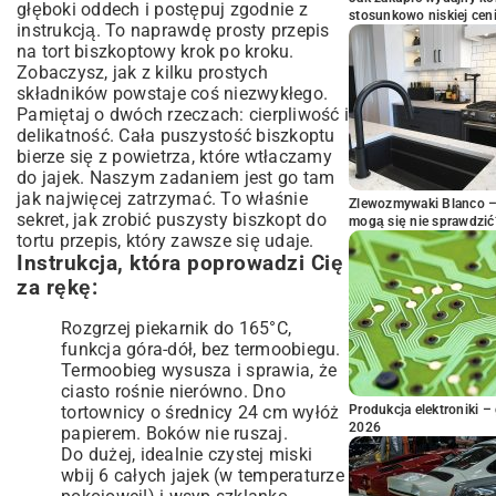
głęboki oddech i postępuj zgodnie z
stosunkowo niskiej cen
instrukcją. To naprawdę prosty przepis
na tort biszkoptowy krok po kroku.
Zobaczysz, jak z kilku prostych
składników powstaje coś niezwykłego.
Pamiętaj o dwóch rzeczach: cierpliwość i
delikatność. Cała puszystość biszkoptu
bierze się z powietrza, które wtłaczamy
do jajek. Naszym zadaniem jest go tam
jak najwięcej zatrzymać. To właśnie
Zlewozmywaki Blanco – 
sekret, jak zrobić puszysty biszkopt do
mogą się nie sprawdzić
tortu przepis, który zawsze się udaje.
Instrukcja, która poprowadzi Cię
za rękę:
Rozgrzej piekarnik do 165°C,
funkcja góra-dół, bez termoobiegu.
Termoobieg wysusza i sprawia, że
ciasto rośnie nierówno. Dno
tortownicy o średnicy 24 cm wyłóż
Produkcja elektroniki – 
2026
papierem. Boków nie ruszaj.
Do dużej, idealnie czystej miski
wbij 6 całych jajek (w temperaturze