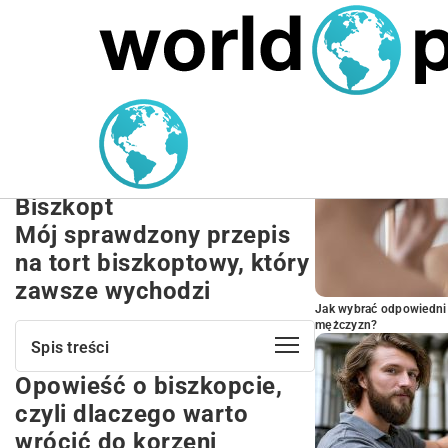
MARIUSZ ŁAMAGA
27.09.2025
NIERUCHOMOŚCI
POPULARNE A
Przepis na Tort
Biszkoptowy Krok po
Kroku | Idealny Puszysty
Biszkopt
Mój sprawdzony przepis
na tort biszkoptowy, który
zawsze wychodzi
Jak wybrać odpowiedni 
mężczyzn?
Spis treści
Opowieść o biszkopcie,
Opowieść o biszkopcie, czyli dlaczego
warto wrócić do korzeni
czyli dlaczego warto
Skarby z Twojej kuchni – co musisz
wrócić do korzeni
mieć pod ręką