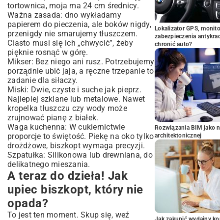
tortownica, moja ma 24 cm średnicy.
Ważna zasada: dno wykładamy
papierem do pieczenia, ale boków nigdy,
Lokalizator GPS, monito
przenigdy nie smarujemy tłuszczem.
zabezpieczenia antykra
Ciasto musi się ich „chwycić”, żeby
chronić auto?
pięknie rosnąć w górę.
Mikser: Bez niego ani rusz. Potrzebujemy
porządnie ubić jaja, a ręczne trzepanie to
zadanie dla siłaczy.
Miski: Dwie, czyste i suche jak pieprz.
Najlepiej szklane lub metalowe. Nawet
kropelka tłuszczu czy wody może
zrujnować pianę z białek.
Waga kuchenna: W cukiernictwie
Rozwiązania BIM jako n
proporcje to świętość. Piekę na oko tylko
architektonicznej
drożdżowe, biszkopt wymaga precyzji.
Szpatułka: Silikonowa lub drewniana, do
delikatnego mieszania.
A teraz do dzieła! Jak
upiec biszkopt, który nie
opada?
To jest ten moment. Skup się, weź
Jak zakupić wydajny ko