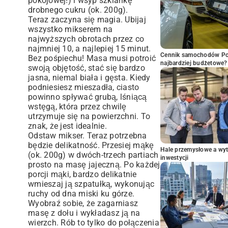
pokojowej!) i wsyp szklankę
drobnego cukru (ok. 200g).
Teraz zaczyna się magia. Ubijaj
wszystko mikserem na
najwyższych obrotach przez co
najmniej 10, a najlepiej 15 minut.
Cennik samochodów Por
Bez pośpiechu! Masa musi potroić
najbardziej budżetowe?
swoją objętość, stać się bardzo
jasna, niemal biała i gęsta. Kiedy
podniesiesz mieszadła, ciasto
powinno spływać grubą, lśniącą
wstęgą, która przez chwilę
utrzymuje się na powierzchni. To
znak, że jest idealnie.
Odstaw mikser. Teraz potrzebna
będzie delikatność. Przesiej mąkę
Hale przemysłowe a wyt
(ok. 200g) w dwóch-trzech partiach
inwestycji
prosto na masę jajeczną. Po każdej
porcji mąki, bardzo delikatnie
wmieszaj ją szpatułką, wykonując
ruchy od dna miski ku górze.
Wyobraź sobie, że zagarniasz
masę z dołu i wykładasz ją na
wierzch. Rób to tylko do połączenia