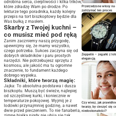
odrobina serca, cierpliwości i kilka trików,
które zdradzę Wam po drodze. Po
Przerzedzone włosy na 
zatrzymać ten proces
lekturze tego poradnika, każdy kolejny
przepis na tort biszkoptowy będzie dla
Was bułką z masłem.
Skarby z Twojej kuchni –
co musisz mieć pod ręką
Zanim zaczniemy naszą przygodę,
upewnijmy się, że mamy wszystko,
czego potrzeba. Sukces zaczyna się od
Zeppelin – zegarki z l
dobrych składników i paru prostych
elegancją
narzędzi. Nie potrzebujesz sprzętu z
kosmosu, ale jakość ma tu ogromne
znaczenie, to fundament każdego
dobrego wypieku.
Składniki, które tworzą magię:
Jajka: To absolutna podstawa i dusza
biszkoptu. Muszą być świeże, najlepiej
od szczęśliwej kurki, i koniecznie w
temperaturze pokojowej. Wyjmij je z
Czy wiesz, jak prawidł
lodówki przynajmniej godzinę, a nawet
twarzy, by cieszyć się 
dwie przed pieczeniem. To nie fanaberia,
niedoskonałości?
zimne białka nigdy nie ubiją się tak