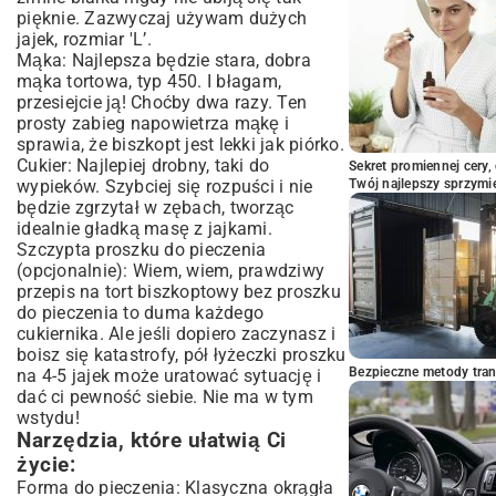
pięknie. Zazwyczaj używam dużych
jajek, rozmiar 'L’.
Mąka: Najlepsza będzie stara, dobra
mąka tortowa, typ 450. I błagam,
przesiejcie ją! Choćby dwa razy. Ten
prosty zabieg napowietrza mąkę i
sprawia, że biszkopt jest lekki jak piórko.
Cukier: Najlepiej drobny, taki do
Sekret promiennej cery,
wypieków. Szybciej się rozpuści i nie
Twój najlepszy sprzymi
będzie zgrzytał w zębach, tworząc
idealnie gładką masę z jajkami.
Szczypta proszku do pieczenia
(opcjonalnie): Wiem, wiem, prawdziwy
przepis na tort biszkoptowy bez proszku
do pieczenia to duma każdego
cukiernika. Ale jeśli dopiero zaczynasz i
boisz się katastrofy, pół łyżeczki proszku
Bezpieczne metody trans
na 4-5 jajek może uratować sytuację i
dać ci pewność siebie. Nie ma w tym
wstydu!
Narzędzia, które ułatwią Ci
życie:
Forma do pieczenia: Klasyczna okrągła