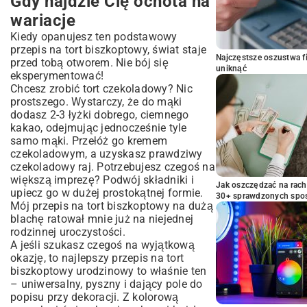
Gdy najdzie Cię ochota na
wariacje
Kiedy opanujesz ten podstawowy
przepis na tort biszkoptowy, świat staje
Najczęstsze oszustwa f
przed tobą otworem. Nie bój się
uniknąć
eksperymentować!
Chcesz zrobić tort czekoladowy? Nic
prostszego. Wystarczy, że do mąki
dodasz 2-3 łyżki dobrego, ciemnego
kakao, odejmując jednocześnie tyle
samo mąki. Przełóż go kremem
czekoladowym, a uzyskasz prawdziwy
czekoladowy raj
. Potrzebujesz czegoś na
większą imprezę? Podwój składniki i
Jak oszczędzać na rac
upiecz go w dużej prostokątnej formie.
30+ sprawdzonych sp
Mój przepis na tort biszkoptowy na dużą
blachę ratował mnie już na niejednej
rodzinnej uroczystości.
A jeśli szukasz czegoś na wyjątkową
okazję, to najlepszy przepis na tort
biszkoptowy urodzinowy to właśnie ten
– uniwersalny, pyszny i dający pole do
popisu przy dekoracji. Z kolorową