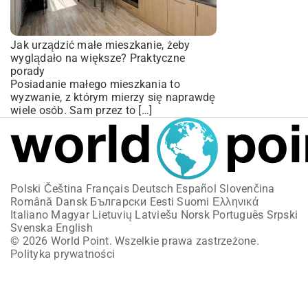
Jak urządzić małe mieszkanie, żeby
wyglądało na większe? Praktyczne
porady
Posiadanie małego mieszkania to
wyzwanie, z którym mierzy się naprawdę
wiele osób. Sam przez to […]
Polski
Čeština
Français
Deutsch
Español
Slovenčina
Română
Dansk
Български
Eesti
Suomi
Ελληνικά
Italiano
Magyar
Lietuvių
Latviešu
Norsk
Português
Srpski
Svenska
English
© 2026 World Point. Wszelkie prawa zastrzeżone.
Polityka prywatności