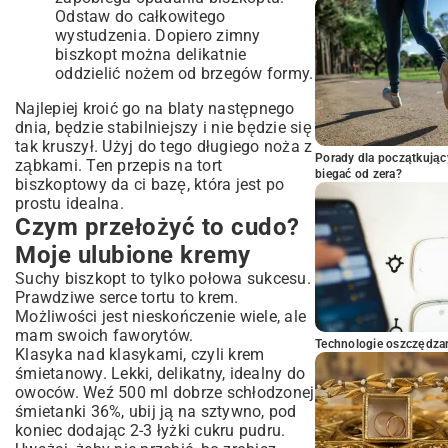
Odstaw do całkowitego
wystudzenia. Dopiero zimny
biszkopt można delikatnie
oddzielić nożem od brzegów formy.
Najlepiej kroić go na blaty następnego
dnia, będzie stabilniejszy i nie będzie się
tak kruszył. Użyj do tego długiego noża z
Porady dla początkując
ząbkami. Ten przepis na tort
biegać od zera?
biszkoptowy da ci bazę, która jest po
prostu idealna.
Czym przełożyć to cudo?
Moje ulubione kremy
Suchy biszkopt to tylko połowa sukcesu.
Prawdziwe serce tortu to krem.
Możliwości jest nieskończenie wiele, ale
mam swoich faworytów.
Technologie oszczędzan
Klasyka nad klasykami, czyli krem
śmietanowy. Lekki, delikatny, idealny do
owoców. Weź 500 ml dobrze schłodzonej
śmietanki 36%, ubij ją na sztywno, pod
koniec dodając 2-3 łyżki cukru pudru.