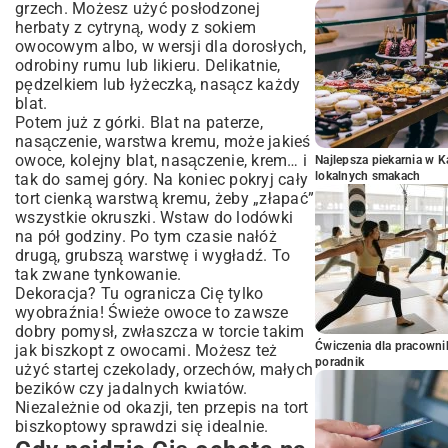
grzech. Możesz użyć posłodzonej
herbaty z cytryną, wody z sokiem
owocowym albo, w wersji dla dorosłych,
odrobiny rumu lub likieru. Delikatnie,
pędzelkiem lub łyżeczką, nasącz każdy
blat.
Potem już z górki. Blat na paterze,
nasączenie, warstwa kremu, może jakieś
owoce, kolejny blat, nasączenie, krem… i
Najlepsza piekarnia w 
lokalnych smakach
tak do samej góry. Na koniec pokryj cały
tort cienką warstwą kremu, żeby „złapać”
wszystkie okruszki. Wstaw do lodówki
na pół godziny. Po tym czasie nałóż
drugą, grubszą warstwę i wygładź. To
tak zwane tynkowanie.
Dekoracja? Tu ogranicza Cię tylko
wyobraźnia! Świeże owoce to zawsze
dobry pomysł, zwłaszcza w torcie takim
Ćwiczenia dla pracown
jak
biszkopt z owocami
. Możesz też
poradnik
użyć startej czekolady, orzechów, małych
bezików czy jadalnych kwiatów.
Niezależnie od okazji, ten przepis na tort
biszkoptowy sprawdzi się idealnie.