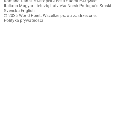
Română
Dansk
Български
Eesti
Suomi
Ελληνικά
Italiano
Magyar
Lietuvių
Latviešu
Norsk
Português
Srpski
Svenska
English
© 2026 World Point. Wszelkie prawa zastrzeżone.
Polityka prywatności