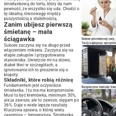
Dlaczego krem rozpływa się w torcie?
śmietankową do tortu, który da nam
Co dalej z tym kremem? Jak go użyć i
pewność, że wszystko się uda. Chodzi o
przechowywać
tę idealną równowagę między
puszystością a stabilnością.
Jak nakładać krem, by wyglądało
Zanim ubijesz pierwszą
profesjonalnie?
Przechowywanie bez tajemnic
śmietanę – mała
Kilka słów ode mnie na koniec
ściągawka
Sekret promiennej cery,
Twój najlepszy sprzymi
Sukces zaczyna się na długo przed
włączeniem miksera. Zaczyna się na
etapie zakupów i przygotowania
stanowiska. Uwierzcie mi na słowo,
diabeł tkwi w szczegółach, a
ignorowanie ich to proszenie się o
kłopoty.
Składniki, które robią różnicę
Fundamentem jest oczywiście
Bezpieczne metody trans
śmietanka. I tu nie ma kompromisów.
Musi to być kremówka, minimum 30%,
ale ja zawsze, ale to zawsze, sięgam po
36%. Daje o wiele lepsze rezultaty.
Kluczowa sprawa, o której wielu
zapomina – temperatura. Śmietanka