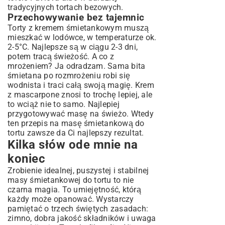
tradycyjnych
tortach bezowych
.
Przechowywanie bez tajemnic
Torty z kremem śmietankowym muszą
mieszkać w lodówce, w temperaturze ok.
2-5°C. Najlepsze są w ciągu 2-3 dni,
potem tracą świeżość. A co z
mrożeniem? Ja odradzam. Sama bita
śmietana po rozmrożeniu robi się
wodnista i traci całą swoją magię. Krem
z mascarpone znosi to trochę lepiej, ale
to wciąż nie to samo. Najlepiej
przygotowywać masę na świeżo. Wtedy
ten przepis na masę śmietankową do
tortu zawsze da Ci najlepszy rezultat.
Kilka słów ode mnie na
koniec
Zrobienie idealnej, puszystej i stabilnej
masy śmietankowej do tortu to nie
czarna magia. To umiejętność, którą
każdy może opanować. Wystarczy
pamiętać o trzech świętych zasadach:
zimno, dobra jakość składników i uwaga