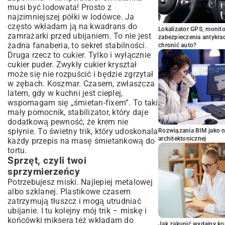
musi być lodowata! Prosto z
najzimniejszej półki w lodówce. Ja
często wkładam ją na kwadrans do
Lokalizator GPS, monito
zamrażarki przed ubijaniem. To nie jest
zabezpieczenia antykra
żadna fanaberia, to sekret stabilności.
chronić auto?
Druga rzecz to cukier. Tylko i wyłącznie
cukier puder. Zwykły cukier kryształ
może się nie rozpuścić i będzie zgrzytał
w zębach. Koszmar. Czasem, zwłaszcza
latem, gdy w kuchni jest cieplej,
wspomagam się „śmietan-fixem”. To taki
mały pomocnik, stabilizator, który daje
dodatkową pewność, że krem nie
spłynie. To świetny trik, który udoskonala
Rozwiązania BIM jako n
architektonicznej
każdy przepis na masę śmietankową do
tortu.
Sprzęt, czyli twoi
sprzymierzeńcy
Potrzebujesz miski. Najlepiej metalowej
albo szklanej. Plastikowe czasem
zatrzymują tłuszcz i mogą utrudniać
ubijanie. I tu kolejny mój trik – miskę i
końcówki miksera też wkładam do
Jak zakupić wydajny ko