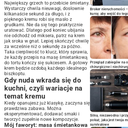
Największy grzech to przebicie śmietany.
Wystarczy chwila nieuwagi, dosłownie
Broker nieruchomości – 
kilkanaście sekund za długo, i z
kursy, aby wejść do teg
pięknego kremu robi się masło z
grudkami. Nie da się tego praktycznie
uratować. Dlatego pod koniec ubijania
nie odchodź od miksera, patrz na krem
jak sroka w gnat. Lepiej skończyć chwilę
za wcześnie niż o sekundę za późno.
Taka cierpliwość to klucz, który sprawia,
że każdy przepis na masę śmietankową
do tortu kończy się sukcesem. A gotowy
Przegląd zabiegów na 
chirurgiczne i niechirur
krem będzie ozdobą każdego
idealnego
biszkoptu
.
Gdy nuda wkrada się do
kuchni, czyli wariacje na
temat kremu
Kiedy opanujesz już klasykę, zaczyna się
prawdziwa zabawa. Można
eksperymentować, dodawać smaki i
Silna, niezawodna i pr
tworzyć zupełnie nowe kompozycje.
pokaż, jaka jest twoja 
Mój faworyt: masa śmietankowa
survivalowe