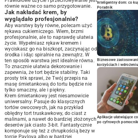
Prawidłowe użycie i przechowywanie jest
Inteligentny dom: co k
równie ważne co samo przygotowanie.
Poradnik
Jak nakładać krem, by
wyglądało profesjonalnie?
Aby warstwy były równe, polecam użyć
rękawa cukierniczego. Wiem, brzmi
profesjonalnie, ale to naprawdę ułatwia
życie. Wypełniasz rękaw kremem i
wyciskasz go na biszkopt, zaczynając od
środka i idąc spiralnie na zewnątrz. W
ten sposób warstwa jest idealnie równa.
Biznesowe zastosowani
korzyściach i wdrożeni
To znacznie ułatwia dekorowanie i
zapewnia, że tort będzie stabilny. Taki
prosty trik sprawi, że Twój przepis na
masę śmietankową do tortu będzie nie
tylko smaczny, ale i piękny.
Krem śmietankowy jest niesamowicie
uniwersalny. Pasuje do klasycznych
tortów owocowych, jak na przykład
obłędny
tort truskawkowy
, do ciast z
Aplikacje ułatwiające c
malinami, a nawet do bardziej złożonych
po cyfrowych pomocni
deserów jak ciasto 3-bit. Fantastycznie
komponuje się też z chrupkością bezy w
torcie Pavlova albo w bardziej