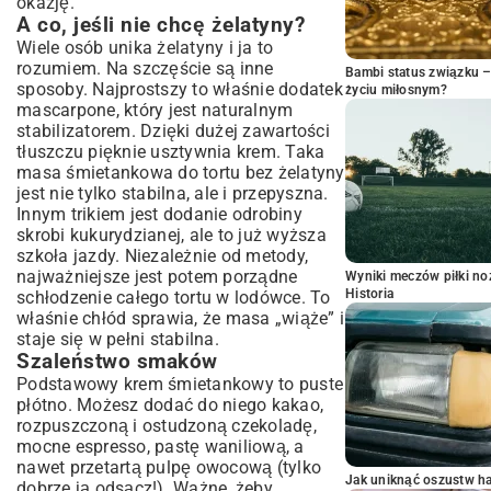
okazję.
A co, jeśli nie chcę żelatyny?
Wiele osób unika żelatyny i ja to
rozumiem. Na szczęście są inne
Bambi status związku 
sposoby. Najprostszy to właśnie dodatek
życiu miłosnym?
mascarpone, który jest naturalnym
stabilizatorem. Dzięki dużej zawartości
tłuszczu pięknie usztywnia krem. Taka
masa śmietankowa do tortu bez żelatyny
jest nie tylko stabilna, ale i przepyszna.
Innym trikiem jest dodanie odrobiny
skrobi kukurydzianej, ale to już wyższa
szkoła jazdy. Niezależnie od metody,
najważniejsze jest potem porządne
Wyniki meczów piłki noż
Historia
schłodzenie całego tortu w lodówce. To
właśnie chłód sprawia, że masa „wiąże” i
staje się w pełni stabilna.
Szaleństwo smaków
Podstawowy krem śmietankowy to puste
płótno. Możesz dodać do niego kakao,
rozpuszczoną i ostudzoną czekoladę,
mocne espresso, pastę waniliową, a
nawet przetartą pulpę owocową (tylko
Jak uniknąć oszustw h
dobrze ją odsącz!). Ważne, żeby