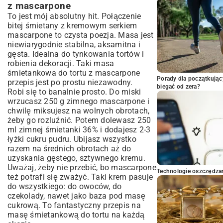
z mascarpone
To jest mój absolutny hit. Połączenie
bitej śmietany z kremowym serkiem
mascarpone to czysta poezja. Masa jest
niewiarygodnie stabilna, aksamitna i
gęsta. Idealna do tynkowania tortów i
robienia dekoracji. Taki masa
śmietankowa do tortu z mascarpone
Porady dla początkując
przepis jest po prostu niezawodny.
biegać od zera?
Robi się to banalnie prosto. Do miski
wrzucasz 250 g zimnego mascarpone i
chwilę miksujesz na wolnych obrotach,
żeby go rozluźnić. Potem dolewasz 250
ml zimnej śmietanki 36% i dodajesz 2-3
łyżki cukru pudru. Ubijasz wszystko
razem na średnich obrotach aż do
uzyskania gęstego, sztywnego kremu.
Uważaj, żeby nie przebić, bo mascarpone
Technologie oszczędzan
też potrafi się zważyć. Taki krem pasuje
do wszystkiego: do owoców, do
czekolady, nawet jako baza pod masę
cukrową. To fantastyczny przepis na
masę śmietankową do tortu na każdą