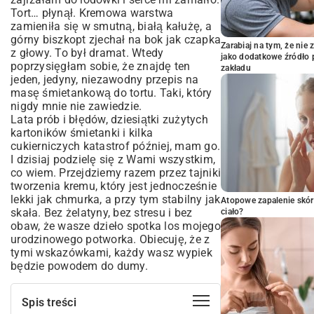
Tort… płynął. Kremowa warstwa
zamieniła się w smutną, białą kałużę, a
górny biszkopt zjechał na bok jak czapka
Zarabiaj na tym, że ni
z głowy. To był dramat. Wtedy
jako dodatkowe źródło 
poprzysięgłam sobie, że znajdę ten
zakładu
jeden, jedyny, niezawodny przepis na
masę śmietankową do tortu. Taki, który
nigdy mnie nie zawiedzie.
Lata prób i błędów, dziesiątki zużytych
kartoników śmietanki i kilka
cukierniczych katastrof później, mam go.
I dzisiaj podzielę się z Wami wszystkim,
co wiem. Przejdziemy razem przez tajniki
tworzenia kremu, który jest jednocześnie
lekki jak chmurka, a przy tym stabilny jak
Atopowe zapalenie skór
skała. Bez żelatyny, bez stresu i bez
ciało?
obaw, że wasze dzieło spotka los mojego
urodzinowego potworka. Obiecuję, że z
tymi wskazówkami, każdy wasz wypiek
będzie powodem do dumy.
Spis treści