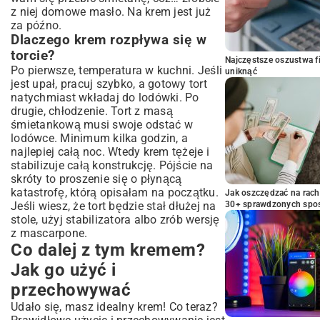
z niej domowe masło. Na krem jest już
za późno.
Dlaczego krem rozpływa się w
torcie?
Najczęstsze oszustwa f
Po pierwsze, temperatura w kuchni. Jeśli
uniknąć
jest upał, pracuj szybko, a gotowy tort
natychmiast wkładaj do lodówki. Po
drugie, chłodzenie. Tort z masą
śmietankową musi swoje odstać w
lodówce. Minimum kilka godzin, a
najlepiej całą noc. Wtedy krem tężeje i
stabilizuje całą konstrukcję. Pójście na
skróty to proszenie się o płynącą
katastrofę, którą opisałam na początku.
Jak oszczędzać na rac
Jeśli wiesz, że tort będzie stał dłużej na
30+ sprawdzonych sp
stole, użyj stabilizatora albo zrób wersję
z mascarpone.
Co dalej z tym kremem?
Jak go użyć i
przechowywać
Udało się, masz idealny krem! Co teraz?