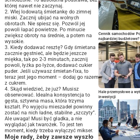
której nawet nie zaczynaj.
2. Wlej lodowatą śmietankę do zimnej
miski. Zacznij ubijać na wolnych
obrotach. Nie spiesz się. Pozwól jej
powoli łapać powietrze. Po minucie
Cennik samochodów Por
zwiększ obroty na średnie, a potem na
najbardziej budżetowe?
wysokie.
3. Kiedy dodawać resztę? Gdy śmietana
zacznie gęstnieć, ale będzie jeszcze
miękka, tak po 2-3 minutach, zacznij
powoli, łyżka po łyżce, dodawać cukier
puder. Jeśli używasz śmietan-fixa, to
teraz jest jego moment – dodaj go razem
z cukrem.
4. Skąd wiedzieć, że już? Musisz
Hale przemysłowe a wyt
obserwować. Idealna konsystencja to
inwestycji
gęsta, sztywna masa, która trzyma
kształt. Po wyjęciu mieszadeł powinny
zostać na nich ładne, stabilne „szczyty”.
Ale uwaga! Musi być gładka, a nie
wyglądać jak twarożek. To jest ten
moment, kiedy trzeba wyłączyć mikser.
Moje rady, żeby zawsze wyszło