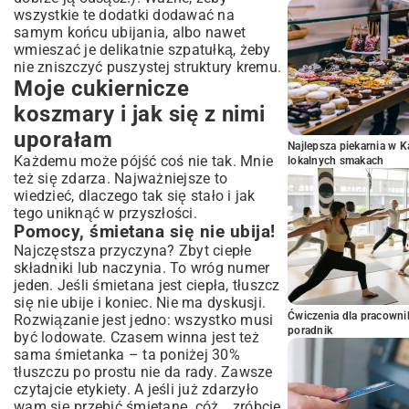
wszystkie te dodatki dodawać na
samym końcu ubijania, albo nawet
wmieszać je delikatnie szpatułką, żeby
nie zniszczyć puszystej struktury kremu.
Moje cukiernicze
koszmary i jak się z nimi
uporałam
Najlepsza piekarnia w 
Każdemu może pójść coś nie tak. Mnie
lokalnych smakach
też się zdarza. Najważniejsze to
wiedzieć, dlaczego tak się stało i jak
tego uniknąć w przyszłości.
Pomocy, śmietana się nie ubija!
Najczęstsza przyczyna? Zbyt ciepłe
składniki lub naczynia. To wróg numer
jeden. Jeśli śmietana jest ciepła, tłuszcz
się nie ubije i koniec. Nie ma dyskusji.
Ćwiczenia dla pracown
Rozwiązanie jest jedno: wszystko musi
poradnik
być lodowate. Czasem winna jest też
sama śmietanka – ta poniżej 30%
tłuszczu po prostu nie da rady. Zawsze
czytajcie etykiety. A jeśli już zdarzyło
wam się przebić śmietanę, cóż… zróbcie