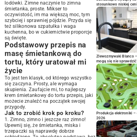
lodówki. Zimne naczynie to zimna
stosunkowo niskiej cen
śmietanka, proste. Mikser to
oczywistość, im ma większą moc, tym
szybciej i sprawniej pójdzie. Przyda się
też silikonowa szpatułka i waga
kuchenna, bo w cukiernictwie proporcje
są święte.
Podstawowy przepis na
masę śmietankową do
Zlewozmywaki Blanco – 
tortu, który uratował mi
mogą się nie sprawdzić
życie
To jest ten klasyk, od którego wszystko
się zaczyna. Prosty, ale wymaga
skupienia. Zaufajcie mi, to najlepszy
krem śmietankowy do tortu przepis, jaki
możecie znaleźć na początek swojej
przygody.
Jak to zrobić krok po kroku?
Produkcja elektroniki – 
2026
1. Zimno, zimno i jeszcze raz zimno!
Upewnij się, że śmietanka, miska i
trzepaczki są naprawdę dobrze
schłodzone. To absolutna podstawa, bez