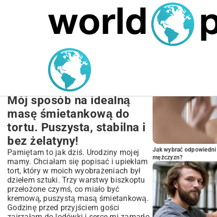
MARIUSZ ŁAMAGA
27.09.2025
NIERUCHOMOŚCI
POPULARNE A
Przepis na Masę
Śmietankową do Tortu |
Puszysta & Stabilna
Mój sposób na idealną
masę śmietankową do
tortu. Puszysta, stabilna i
bez żelatyny!
Jak wybrać odpowiedni 
Pamiętam to jak dziś. Urodziny mojej
mężczyzn?
mamy. Chciałam się popisać i upiekłam
tort, który w moich wyobrażeniach był
dziełem sztuki. Trzy warstwy biszkoptu
przełożone czymś, co miało być
kremową, puszystą masą śmietankową.
Godzinę przed przyjściem gości
zajrzałam do lodówki i serce mi zamarło.