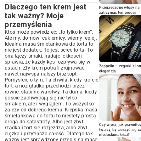
Dlaczego ten krem jest
Dlaczego ten krem jest tak ważny? Moje
Przerzedzone włosy na 
przemyślenia
zatrzymać ten proces
tak ważny? Moje
Zanim ubijesz pierwszą śmietanę –
przemyślenia
mała ściągawka
Ktoś może powiedzieć: „to tylko krem”.
Składniki, które robią różnicę
Ale my, domowi cukiernicy, wiemy lepiej.
Sprzęt, czyli twoi sprzymierzeńcy
Idealna masa śmietankowa do tortu to
Podstawowy przepis na masę
nie jest dodatek. To jest serce tortu. To
śmietankową do tortu, który uratował mi
ona łączy smaki, nadaje lekkości i
życie
sprawia, że każdy kęs rozpływa się w
Zeppelin – zegarki z l
Jak to zrobić krok po kroku?
ustach. Zły krem potrafi zrujnować
elegancją
nawet najwspanialszy biszkopt.
Moje rady, żeby zawsze wyszło
Pomyślcie o tym. Ta chwila, kiedy kroicie
Gdy nuda wkrada się do kuchni, czyli
tort, a nóż gładko przechodzi przez
wariacje na temat kremu
równe, stabilne warstwy. Ta duma, kiedy
Mój faworyt: masa śmietankowa z
goście zachwycają się nie tylko
mascarpone
smakiem, ale i wyglądem. To wszystko
A co, jeśli nie chcę żelatyny?
zależy od dobrego kremu. Kiepska masa
śmietankowa do tortu to niestety prosta
Szaleństwo smaków
droga do katastrofy. Albo jest zbyt
Moje cukiernicze koszmary i jak się z
Czy wiesz, jak prawidł
rzadka i tort się rozjeżdża, albo zbyt
nimi uporałam
twarzy, by cieszyć się 
ciężka i przytłacza całość. Dlatego tak
niedoskonałości?
Pomocy, śmietana się nie ubija!
ważny jest sprawdzony przepis na masę