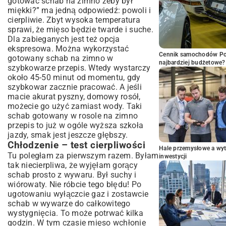
gotować schab na zimno żeby był
miękki?” ma jedną odpowiedź: powoli i
cierpliwie. Zbyt wysoka temperatura
sprawi, że mięso będzie twarde i suche.
Dla zabieganych jest też opcja
ekspresowa. Można wykorzystać
Cennik samochodów Por
gotowany schab na zimno w
najbardziej budżetowe?
szybkowarze przepis. Wtedy wystarczy
około 45-50 minut od momentu, gdy
szybkowar zacznie pracować. A jeśli
macie akurat pyszny, domowy rosół,
możecie go użyć zamiast wody. Taki
schab gotowany w rosole na zimno
przepis to już w ogóle wyższa szkoła
jazdy, smak jest jeszcze głębszy.
Chłodzenie – test cierpliwości
Hale przemysłowe a wyt
Tu poległam za pierwszym razem. Byłam
inwestycji
tak niecierpliwa, że wyjęłam gorący
schab prosto z wywaru. Był suchy i
wiórowaty. Nie róbcie tego błędu! Po
ugotowaniu wyłączcie gaz i zostawcie
schab w wywarze do całkowitego
wystygnięcia. To może potrwać kilka
godzin. W tym czasie mięso wchłonie