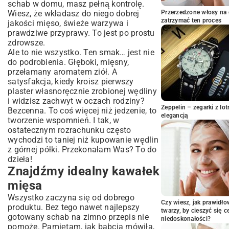
schab w domu, masz pełną kontrolę.
Chłodzenie – test cierpliwości
Wiesz, że wkładasz do niego dobrej
Przerzedzone włosy na 
Coś dla eksperymentatorów
zatrzymać ten proces
jakości mięso, świeże warzywa i
prawdziwe przyprawy. To jest po prostu
Schab gotowany na zimno jak
zdrowsze.
podawać?
Ale to nie wszystko. Ten smak… jest nie
Wasze pytania o gotowany schab
do podrobienia. Głęboki, mięsny,
Jak długo można go trzymać w lodówce?
przełamany aromatem ziół. A
satysfakcja, kiedy kroisz pierwszy
Czy można go zamrozić?
plaster własnoręcznie zrobionej wędliny
Co zrobić, żeby nie był suchy?
i widzisz zachwyt w oczach rodziny?
Spróbujcie, a nie pożałujecie!
Zeppelin – zegarki z l
Bezcenna. To coś więcej niż jedzenie, to
elegancją
tworzenie wspomnień. I tak, w
ostatecznym rozrachunku często
wychodzi to taniej niż kupowanie wędlin
z górnej półki. Przekonałam Was? To do
dzieła!
Znajdźmy idealny kawałek
mięsa
Wszystko zaczyna się od dobrego
Czy wiesz, jak prawidł
produktu. Bez tego nawet najlepszy
twarzy, by cieszyć się 
gotowany schab na zimno przepis nie
niedoskonałości?
pomoże. Pamiętam, jak babcia mówiła,