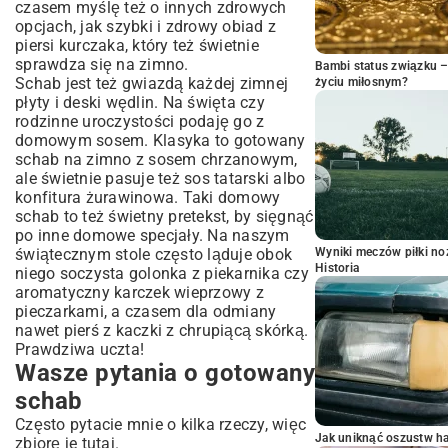
czasem myślę też o innych zdrowych
opcjach, jak
szybki i zdrowy obiad z
piersi kurczaka
, który też świetnie
sprawdza się na zimno.
Bambi status związku 
Schab jest też gwiazdą każdej zimnej
życiu miłosnym?
płyty i deski wędlin. Na święta czy
rodzinne uroczystości podaję go z
domowym sosem. Klasyka to gotowany
schab na zimno z sosem chrzanowym,
ale świetnie pasuje też sos tatarski albo
konfitura żurawinowa. Taki domowy
schab to też świetny pretekst, by sięgnąć
po inne domowe specjały. Na naszym
świątecznym stole często ląduje obok
Wyniki meczów piłki noż
Historia
niego
soczysta golonka z piekarnika
czy
aromatyczny
karczek wieprzowy z
pieczarkami
, a czasem dla odmiany
nawet
pierś z kaczki z chrupiącą skórką
.
Prawdziwa uczta!
Wasze pytania o gotowany
schab
Często pytacie mnie o kilka rzeczy, więc
Jak uniknąć oszustw h
zbiorę je tutaj.