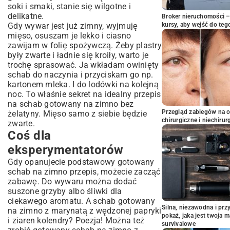
soki i smaki, stanie się wilgotne i
delikatne.
Broker nieruchomości – 
Gdy wywar jest już zimny, wyjmuję
kursy, aby wejść do teg
mięso, osuszam je lekko i ciasno
zawijam w folię spożywczą. Żeby plastry
były zwarte i ładnie się kroiły, warto je
trochę sprasować. Ja wkładam owinięty
schab do naczynia i przyciskam go np.
kartonem mleka. I do lodówki na kolejną
noc. To właśnie sekret na idealny przepis
na schab gotowany na zimno bez
Przegląd zabiegów na 
żelatyny. Mięso samo z siebie będzie
chirurgiczne i niechirur
zwarte.
Coś dla
eksperymentatorów
Gdy opanujecie podstawowy gotowany
schab na zimno przepis, możecie zacząć
zabawę. Do wywaru można dodać
suszone grzyby albo śliwki dla
ciekawego aromatu. A schab gotowany
Silna, niezawodna i pr
na zimno z marynatą z wędzonej papryki
pokaż, jaka jest twoja 
i ziaren kolendry? Poezja! Można też
survivalowe