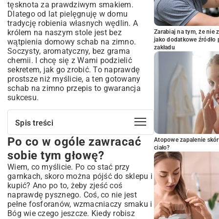
tęsknota za prawdziwym smakiem.
Dlatego od lat pielęgnuję w domu
tradycję robienia własnych wędlin. A
królem na naszym stole jest bez
Zarabiaj na tym, że ni
jako dodatkowe źródło 
wątpienia domowy schab na zimno.
zakładu
Soczysty, aromatyczny, bez grama
chemii. I chcę się z Wami podzielić
sekretem, jak go zrobić. To naprawdę
prostsze niż myślicie, a ten gotowany
schab na zimno przepis to gwarancja
sukcesu.
Spis treści
Po co w ogóle zawracać
Po co w ogóle zawracać sobie tym
Atopowe zapalenie skór
głowę?
ciało?
sobie tym głowę?
Znajdźmy idealny kawałek mięsa
Wiem, co myślicie. Po co stać przy
Mój sprawdzony gotowany schab na
garnkach, skoro można pójść do sklepu i
zimno przepis
kupić? Ano po to, żeby zjeść coś
naprawdę pysznego. Coś, co nie jest
Składniki, których potrzebujesz:
pełne fosforanów, wzmacniaczy smaku i
Przygotowanie mięsa – mój mały sekret
Bóg wie czego jeszcze. Kiedy robisz
Gotowanie, czyli magia w kuchni