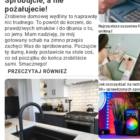
Spróbujcie, a nie
pożałujecie!
Zrobienie domowej wędliny to naprawdę
nic trudnego. To powrót do korzeni, do
Najczęstsze oszustwa f
prawdziwych smaków i do dbania o to,
uniknąć
co jemy. Mam nadzieję, że mój
gotowany schab na zimno przepis
zachęci Was do spróbowania. Poczujcie
tę dumę, kiedy postawicie na stole coś,
co od początku do końca zrobiliście
sami. Smacznego!
PRZECZYTAJ RÓWNIEŻ
Jak oszczędzać na rac
30+ sprawdzonych sp