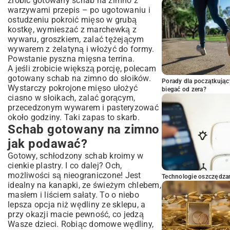
zrobić gotowany schab na zimno z
warzywami przepis – po ugotowaniu i
ostudzeniu pokroić mięso w grubą
kostkę, wymieszać z marchewką z
wywaru, groszkiem, zalać tężejącym
wywarem z żelatyną i włożyć do formy.
Powstanie pyszna mięsna terrina.
A jeśli zrobicie większą porcję, polecam
gotowany schab na zimno do słoików.
Porady dla początkując
Wystarczy pokrojone mięso ułożyć
biegać od zera?
ciasno w słoikach, zalać gorącym,
przecedzonym wywarem i pasteryzować
około godziny. Taki zapas to skarb.
Schab gotowany na zimno
jak podawać?
Gotowy, schłodzony schab kroimy w
cienkie plastry. I co dalej? Och,
możliwości są nieograniczone! Jest
Technologie oszczędzan
idealny na kanapki, ze świeżym chlebem,
masłem i liściem sałaty. To o niebo
lepsza opcja niż wędliny ze sklepu, a
przy okazji macie pewność, co jedzą
Wasze dzieci. Robiąc domowe wędliny,