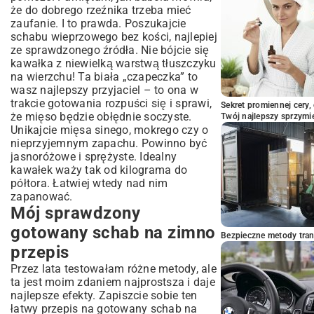
że do dobrego rzeźnika trzeba mieć
zaufanie. I to prawda. Poszukajcie
schabu wieprzowego bez kości, najlepiej
ze sprawdzonego źródła. Nie bójcie się
kawałka z niewielką warstwą tłuszczyku
na wierzchu! Ta biała „czapeczka” to
wasz najlepszy przyjaciel – to ona w
trakcie gotowania rozpuści się i sprawi,
Sekret promiennej cery,
że mięso będzie obłędnie soczyste.
Twój najlepszy sprzymi
Unikajcie mięsa sinego, mokrego czy o
nieprzyjemnym zapachu. Powinno być
jasnoróżowe i sprężyste. Idealny
kawałek waży tak od kilograma do
półtora. Łatwiej wtedy nad nim
zapanować.
Mój sprawdzony
gotowany schab na zimno
Bezpieczne metody trans
przepis
Przez lata testowałam różne metody, ale
ta jest moim zdaniem najprostsza i daje
najlepsze efekty. Zapiszcie sobie ten
łatwy przepis na gotowany schab na