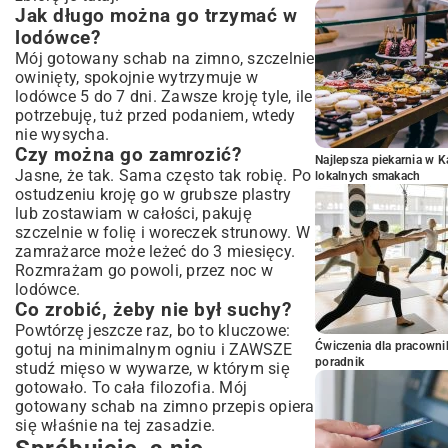
Jak długo można go trzymać w
lodówce?
Mój gotowany schab na zimno, szczelnie
owinięty, spokojnie wytrzymuje w
lodówce 5 do 7 dni. Zawsze kroję tyle, ile
potrzebuję, tuż przed podaniem, wtedy
nie wysycha.
Czy można go zamrozić?
Najlepsza piekarnia w 
Jasne, że tak. Sama często tak robię. Po
lokalnych smakach
ostudzeniu kroję go w grubsze plastry
lub zostawiam w całości, pakuję
szczelnie w folię i woreczek strunowy. W
zamrażarce może leżeć do 3 miesięcy.
Rozmrażam go powoli, przez noc w
lodówce.
Co zrobić, żeby nie był suchy?
Powtórzę jeszcze raz, bo to kluczowe:
Ćwiczenia dla pracown
gotuj na minimalnym ogniu i ZAWSZE
poradnik
studź mięso w wywarze, w którym się
gotowało. To cała filozofia. Mój
gotowany schab na zimno przepis opiera
się właśnie na tej zasadzie.