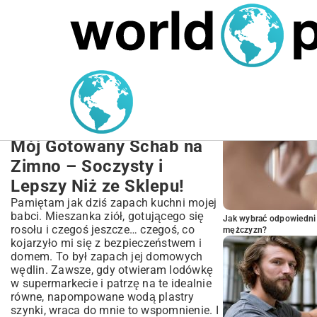
MARIUSZ ŁAMAGA
27.09.2025
NIERUCHOMOŚCI
POPULARNE A
Gotowany schab na zimno
przepis: Pyszna domowa
wędlina
Mój Gotowany Schab na
Zimno – Soczysty i
Lepszy Niż ze Sklepu!
Pamiętam jak dziś zapach kuchni mojej
babci. Mieszanka ziół, gotującego się
Jak wybrać odpowiedni 
rosołu i czegoś jeszcze… czegoś, co
mężczyzn?
kojarzyło mi się z bezpieczeństwem i
domem. To był zapach jej domowych
wędlin. Zawsze, gdy otwieram lodówkę
w supermarkecie i patrzę na te idealnie
równe, napompowane wodą plastry
szynki, wraca do mnie to wspomnienie. I