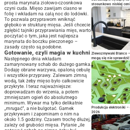
prosta marynata ziołowo-czosnkowa
stosunkowo niskiej cen
czyni cuda. Mięso zawijam ciasno w
folię i wkładam na całą noc do lodówki.
To pozwala przyprawom wniknąć
głęboko w strukturę mięsa. Jeśli chcecie
zgłębić tajniki przyprawiania mięs, warto
poczytać o tym, jaka jest
najlepsza
marynata do boczku pieczonego
–
zasady często są podobne.
Gotowanie, czyli magia w kuchni
Zlewozmywaki Blanco – 
Następnego dnia wkładam
mogą się nie sprawdzić
zamarynowany schab do dużego garnka.
Dodaję obrane warzywa, opaloną cebulę
i wszystkie przyprawy. Zalewam zimną
wodą, tak żeby mięso było całkowicie
przykryte. I teraz najważniejsze:
doprowadzam do wrzenia, a potem
zmniejszam ogień do absolutnego
minimum. Wywar ma tylko delikatnie
Produkcja elektroniki – 
„mrugać”, a nie bulgotać. Garnek
2026
przykrywam i zapominam o nim na
około 1.5 godziny. Czasem trochę dłużej,
zależy od grubości mięsa. Pytanie „ile