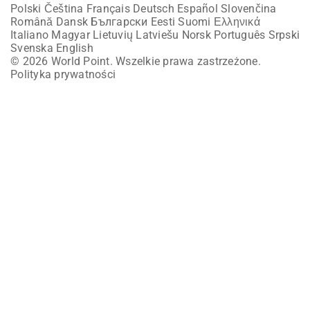
Polski
Čeština
Français
Deutsch
Español
Slovenčina
Română
Dansk
Български
Eesti
Suomi
Ελληνικά
Italiano
Magyar
Lietuvių
Latviešu
Norsk
Português
Srpski
Svenska
English
© 2026 World Point. Wszelkie prawa zastrzeżone.
Polityka prywatności