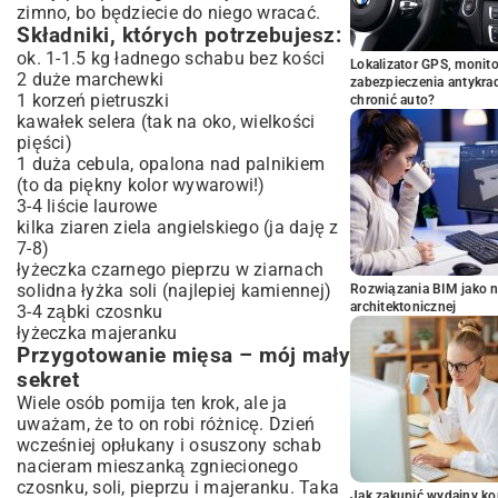
zimno, bo będziecie do niego wracać.
Składniki, których potrzebujesz:
ok. 1-1.5 kg ładnego schabu bez kości
Lokalizator GPS, monito
2 duże marchewki
zabezpieczenia antykra
1 korzeń pietruszki
chronić auto?
kawałek selera (tak na oko, wielkości
pięści)
1 duża cebula, opalona nad palnikiem
(to da piękny kolor wywarowi!)
3-4 liście laurowe
kilka ziaren ziela angielskiego (ja daję z
7-8)
łyżeczka czarnego pieprzu w ziarnach
solidna łyżka soli (najlepiej kamiennej)
Rozwiązania BIM jako n
architektonicznej
3-4 ząbki czosnku
łyżeczka majeranku
Przygotowanie mięsa – mój mały
sekret
Wiele osób pomija ten krok, ale ja
uważam, że to on robi różnicę. Dzień
wcześniej opłukany i osuszony schab
nacieram mieszanką zgniecionego
czosnku, soli, pieprzu i majeranku. Taka
Jak zakupić wydajny ko