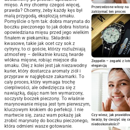
mięso. A my chcemy czegoś więcej,
Powrót do korzeni, czyli klasyka z
Przerzedzone włosy na 
czosnkiem i majerankiem
prawda? Chcemy, żeby każdy kęs był
zatrzymać ten proces
małą przygodą, eksplozją smaku.
Coś dla fanów słodko-ostrych klimatów
Pomyślcie o tym tak: dobra marynata do
Dla tych co lubią z pazurem: dym i ogień
boczku pieczonego to jak dobra historia
Egzotyczna wycieczka bez ruszania się z
opowiedziana mięsu przed jego wielkim
kuchni
finałem w piekarniku. Składniki
Jak się do tego zabrać, żeby nic nie
kwasowe, takie jak ocet czy sok z
zepsuć?
cytryny, to ci goście, którzy rozluźniają
Sekrety pieczenia, czyli jak nie zrobić
atmosferę – delikatnie kruszą twarde
podeszwy
włókna mięsne, robiąc miejsce dla
Zeppelin – zegarki z l
smaku. Olej z kolei jest jak niezawodny
elegancją
Misja: chrupiąca skórka. Jak wygrać tę
kurier, który dostarcza aromaty ziół i
walkę?
przypraw w najgłębsze zakamarki. To
Z czym to podać?
cały proces, który wymaga trochę
Odpowiadam na wasze pytania
cierpliwości, ale odwdzięcza się z
nawiązką, dając nam ten wymarzony,
soczysty boczek pieczony. To właśnie
marynowanie mięsa jest tym pierwszym,
kluczowym krokiem do perfekcji. I nie
martwcie się, zaraz wam pokażę jak
Czy wiesz, jak prawidł
twarzy, by cieszyć się 
zrobić marynatę do boczku pieczonego,
niedoskonałości?
która odmieni wasze gotowanie.