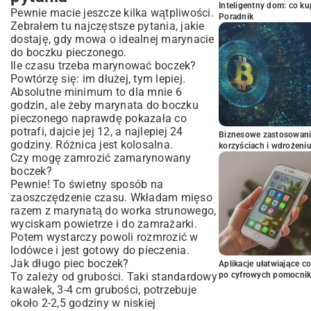
Inteligentny dom: co k
Pewnie macie jeszcze kilka wątpliwości.
Poradnik
Zebrałem tu najczęstsze pytania, jakie
dostaję, gdy mowa o idealnej marynacie
do boczku pieczonego.
Ile czasu trzeba marynować boczek?
Powtórzę się: im dłużej, tym lepiej.
Absolutne minimum to dla mnie 6
godzin, ale żeby marynata do boczku
pieczonego naprawdę pokazała co
potrafi, dajcie jej 12, a najlepiej 24
Biznesowe zastosowani
godziny. Różnica jest kolosalna.
korzyściach i wdrożeni
Czy mogę zamrozić zamarynowany
boczek?
Pewnie! To świetny sposób na
zaoszczędzenie czasu. Wkładam mięso
razem z marynatą do worka strunowego,
wyciskam powietrze i do zamrażarki.
Potem wystarczy powoli rozmrozić w
lodówce i jest gotowy do pieczenia.
Jak długo piec boczek?
Aplikacje ułatwiające c
To zależy od grubości. Taki standardowy
po cyfrowych pomocni
kawałek, 3-4 cm grubości, potrzebuje
około 2-2,5 godziny w niskiej