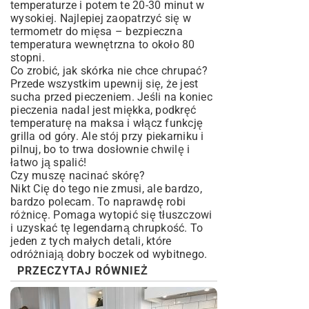
temperaturze i potem te 20-30 minut w
wysokiej. Najlepiej zaopatrzyć się w
termometr do mięsa – bezpieczna
temperatura wewnętrzna to około 80
stopni.
Co zrobić, jak skórka nie chce chrupać?
Przede wszystkim upewnij się, że jest
sucha przed pieczeniem. Jeśli na koniec
pieczenia nadal jest miękka, podkręć
temperaturę na maksa i włącz funkcję
grilla od góry. Ale stój przy piekarniku i
pilnuj, bo to trwa dosłownie chwilę i
łatwo ją spalić!
Czy muszę nacinać skórę?
Nikt Cię do tego nie zmusi, ale bardzo,
bardzo polecam. To naprawdę robi
różnicę. Pomaga wytopić się tłuszczowi
i uzyskać tę legendarną chrupkość. To
jeden z tych małych detali, które
odróżniają dobry boczek od wybitnego.
PRZECZYTAJ RÓWNIEŻ