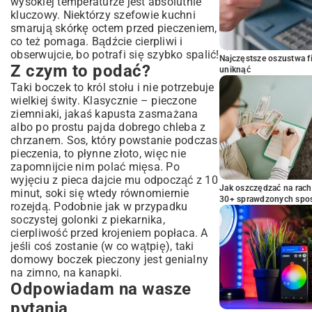
wysokiej temperaturze jest absolutnie
kluczowy. Niektórzy szefowie kuchni
smarują skórkę octem przed pieczeniem,
co też pomaga. Bądźcie cierpliwi i
obserwujcie, bo potrafi się szybko spalić!
Najczęstsze oszustwa f
Z czym to podać?
uniknąć
Taki boczek to król stołu i nie potrzebuje
wielkiej świty. Klasycznie – pieczone
ziemniaki, jakaś kapusta zasmażana
albo po prostu pajda dobrego chleba z
chrzanem. Sos, który powstanie podczas
pieczenia, to płynne złoto, więc nie
zapomnijcie nim polać mięsa. Po
wyjęciu z pieca dajcie mu odpocząć z 10
Jak oszczędzać na rac
minut, soki się wtedy równomiernie
30+ sprawdzonych sp
rozejdą. Podobnie jak w przypadku
soczystej golonki z piekarnika
,
cierpliwość przed krojeniem popłaca. A
jeśli coś zostanie (w co wątpię), taki
domowy boczek pieczony jest genialny
na zimno, na kanapki.
Odpowiadam na wasze
pytania