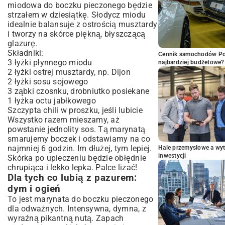
miodowa do boczku pieczonego będzie
strzałem w dziesiątkę. Słodycz miodu
idealnie balansuje z ostrością musztardy
i tworzy na skórce piękną, błyszczącą
glazurę.
Składniki:
Cennik samochodów Por
3 łyżki płynnego miodu
najbardziej budżetowe?
2 łyżki ostrej musztardy, np. Dijon
2 łyżki sosu sojowego
3 ząbki czosnku, drobniutko posiekane
1 łyżka octu jabłkowego
Szczypta chili w proszku, jeśli lubicie
Wszystko razem mieszamy, aż
powstanie jednolity sos. Tą marynatą
smarujemy boczek i odstawiamy na co
najmniej 6 godzin. Im dłużej, tym lepiej.
Hale przemysłowe a wyt
inwestycji
Skórka po upieczeniu będzie obłędnie
chrupiąca i lekko lepka. Palce lizać!
Dla tych co lubią z pazurem:
dym i ogień
To jest marynata do boczku pieczonego
dla odważnych. Intensywna, dymna, z
wyraźną pikantną nutą. Zapach