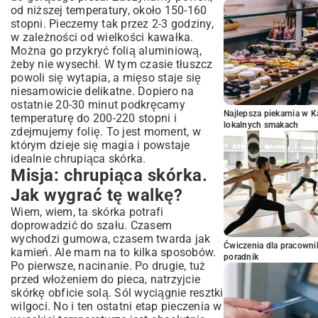
od niższej temperatury, około 150-160
stopni. Pieczemy tak przez 2-3 godziny,
w zależności od wielkości kawałka.
Można go przykryć folią aluminiową,
żeby nie wysechł. W tym czasie tłuszcz
powoli się wytapia, a mięso staje się
niesamowicie delikatne. Dopiero na
ostatnie 20-30 minut podkręcamy
Najlepsza piekarnia w 
temperaturę do 200-220 stopni i
lokalnych smakach
zdejmujemy folię. To jest moment, w
którym dzieje się magia i powstaje
idealnie chrupiąca skórka.
Misja: chrupiąca skórka.
Jak wygrać tę walkę?
Wiem, wiem, ta skórka potrafi
doprowadzić do szału. Czasem
wychodzi gumowa, czasem twarda jak
Ćwiczenia dla pracown
kamień. Ale mam na to kilka sposobów.
poradnik
Po pierwsze, nacinanie. Po drugie, tuż
przed włożeniem do pieca, natrzyjcie
skórkę obficie solą. Sól wyciągnie resztki
wilgoci. No i ten ostatni etap pieczenia w