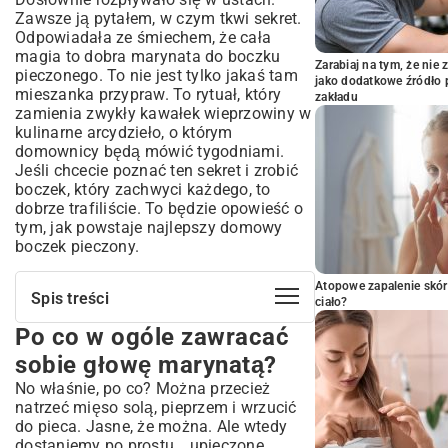
Zawsze ją pytałem, w czym tkwi sekret.
Odpowiadała ze śmiechem, że cała
magia to dobra marynata do boczku
Zarabiaj na tym, że ni
pieczonego. To nie jest tylko jakaś tam
jako dodatkowe źródło 
mieszanka przypraw. To rytuał, który
zakładu
zamienia zwykły kawałek wieprzowiny w
kulinarne arcydzieło, o którym
domownicy będą mówić tygodniami.
Jeśli chcecie poznać ten sekret i zrobić
boczek, który zachwyci każdego, to
dobrze trafiliście. To będzie opowieść o
tym, jak powstaje najlepszy domowy
boczek pieczony.
Atopowe zapalenie skór
Spis treści
ciało?
Po co w ogóle zawracać
Po co w ogóle zawracać sobie głowę
marynatą?
sobie głowę marynatą?
Zbieramy ekipę, czyli co musi być w
No właśnie, po co? Można przecież
dobrej marynacie
natrzeć mięso solą, pieprzem i wrzucić
Kilka przepisów, które nigdy mnie nie
do pieca. Jasne, że można. Ale wtedy
zawiodły
dostaniemy po prostu… upieczone