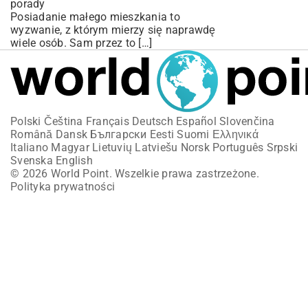
porady
Posiadanie małego mieszkania to
wyzwanie, z którym mierzy się naprawdę
wiele osób. Sam przez to […]
Polski
Čeština
Français
Deutsch
Español
Slovenčina
Română
Dansk
Български
Eesti
Suomi
Ελληνικά
Italiano
Magyar
Lietuvių
Latviešu
Norsk
Português
Srpski
Svenska
English
© 2026 World Point. Wszelkie prawa zastrzeżone.
Polityka prywatności