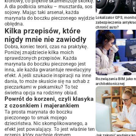
klonowy, co pięknie skarmelizuje skórkę.
A dla podbicia smaku – musztarda, sos
sojowy. Mając taki arsenał, każda
marynata do boczku pieczonego wyjdzie
Lokalizator GPS, monito
zabezpieczenia antykra
obłędna.
chronić auto?
Kilka przepisów, które
nigdy mnie nie zawiodły
Dobra, koniec teorii, czas na praktykę.
Poniżej znajdziecie kilka moich
sprawdzonych przepisów. Każda
marynata do boczku pieczonego jest
inna, ale każda gwarantuje rewelacyjny
efekt. A jeśli szukacie inspiracji na inne
Rozwiązania BIM jako n
dania, to może skusicie się na
schab z
architektonicznej
pieczarkami w piekarniku
? To też
świetna opcja na rodzinny obiad.
Powrót do korzeni, czyli klasyka
z czosnkiem i majerankiem
Ta prosta marynata do boczku
pieczonego to smak mojego
dzieciństwa. Nic skomplikowanego, a
efekt jest powalający. To jest właśnie ten
przepis, który pachnie domem.
Jak zakupić wydajny ko