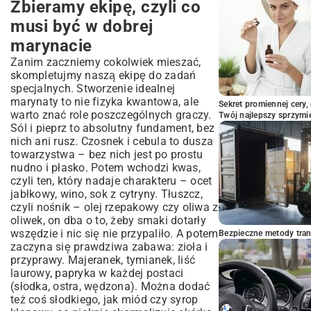
Zbieramy ekipę, czyli co
musi być w dobrej
marynacie
Zanim zaczniemy cokolwiek mieszać,
skompletujmy naszą ekipę do zadań
specjalnych. Stworzenie idealnej
marynaty to nie fizyka kwantowa, ale
Sekret promiennej cery,
warto znać role poszczególnych graczy.
Twój najlepszy sprzymi
Sól i pieprz to absolutny fundament, bez
nich ani rusz. Czosnek i cebula to dusza
towarzystwa – bez nich jest po prostu
nudno i płasko. Potem wchodzi kwas,
czyli ten, który nadaje charakteru – ocet
jabłkowy, wino, sok z cytryny. Tłuszcz,
czyli nośnik – olej rzepakowy czy oliwa z
oliwek, on dba o to, żeby smaki dotarły
wszędzie i nic się nie przypaliło. A potem
Bezpieczne metody trans
zaczyna się prawdziwa zabawa: zioła i
przyprawy. Majeranek, tymianek, liść
laurowy, papryka w każdej postaci
(słodka, ostra, wędzona). Można dodać
też coś słodkiego, jak miód czy syrop