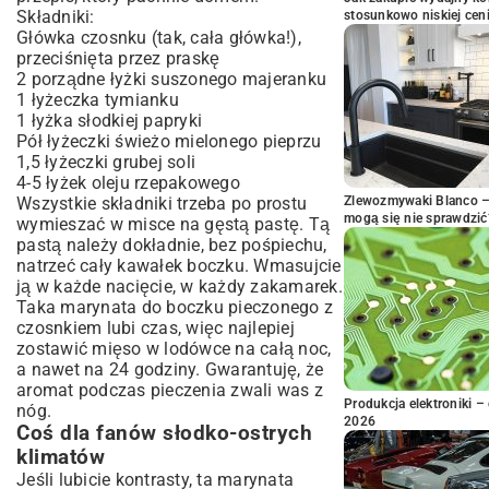
Składniki:
stosunkowo niskiej cen
Główka czosnku (tak, cała główka!),
przeciśnięta przez praskę
2 porządne łyżki suszonego majeranku
1 łyżeczka tymianku
1 łyżka słodkiej papryki
Pół łyżeczki świeżo mielonego pieprzu
1,5 łyżeczki grubej soli
4-5 łyżek oleju rzepakowego
Wszystkie składniki trzeba po prostu
Zlewozmywaki Blanco – 
mogą się nie sprawdzić
wymieszać w misce na gęstą pastę. Tą
pastą należy dokładnie, bez pośpiechu,
natrzeć cały kawałek boczku. Wmasujcie
ją w każde nacięcie, w każdy zakamarek.
Taka marynata do boczku pieczonego z
czosnkiem lubi czas, więc najlepiej
zostawić mięso w lodówce na całą noc,
a nawet na 24 godziny. Gwarantuję, że
aromat podczas pieczenia zwali was z
Produkcja elektroniki – 
nóg.
2026
Coś dla fanów słodko-ostrych
klimatów
Jeśli lubicie kontrasty, ta marynata