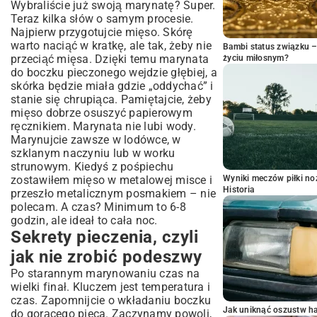
Wybraliście już swoją marynatę? Super.
Teraz kilka słów o samym procesie.
Najpierw przygotujcie mięso. Skórę
warto naciąć w kratkę, ale tak, żeby nie
Bambi status związku 
przeciąć mięsa. Dzięki temu marynata
życiu miłosnym?
do boczku pieczonego wejdzie głębiej, a
skórka będzie miała gdzie „oddychać” i
stanie się chrupiąca. Pamiętajcie, żeby
mięso dobrze osuszyć papierowym
ręcznikiem. Marynata nie lubi wody.
Marynujcie zawsze w lodówce, w
szklanym naczyniu lub w worku
strunowym. Kiedyś z pośpiechu
zostawiłem mięso w metalowej misce i
Wyniki meczów piłki noż
Historia
przeszło metalicznym posmakiem – nie
polecam. A czas? Minimum to 6-8
godzin, ale ideał to cała noc.
Sekrety pieczenia, czyli
jak nie zrobić podeszwy
Po starannym marynowaniu czas na
wielki finał. Kluczem jest temperatura i
czas. Zapomnijcie o wkładaniu boczku
Jak uniknąć oszustw h
do gorącego pieca. Zaczynamy powoli,