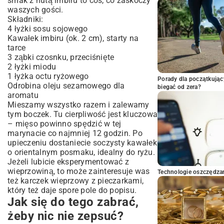
smak z nutą imbiru to coś, co zaskoczy
waszych gości.
Składniki:
4 łyżki sosu sojowego
Kawałek imbiru (ok. 2 cm), starty na
tarce
3 ząbki czosnku, przeciśnięte
2 łyżki miodu
1 łyżka octu ryżowego
Porady dla początkując
Odrobina oleju sezamowego dla
biegać od zera?
aromatu
Mieszamy wszystko razem i zalewamy
tym boczek. Tu cierpliwość jest kluczowa
– mięso powinno spędzić w tej
marynacie co najmniej 12 godzin. Po
upieczeniu dostaniecie soczysty kawałek
o orientalnym posmaku, idealny do ryżu.
Jeżeli lubicie eksperymentować z
wieprzowiną, to może zainteresuje was
Technologie oszczędzan
też
karczek wieprzowy z pieczarkami
,
który też daje spore pole do popisu.
Jak się do tego zabrać,
żeby nic nie zepsuć?