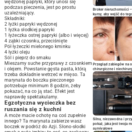
wędzonej papryki, który unosi się
podczas pieczenia, jest po prostu
Broker nieruchomości – 
uzależniający.
kursy, aby wejść do teg
Składniki:
2 łyżki papryki wędzonej
1 łyżka słodkiej papryki
1 łyżeczka ostrej papryki (albo i więcej)
4 ząbki czosnku, przeciśnięte
Pół łyżeczki mielonego kminku
4 łyżki oleju
Sól i pieprz do smaku
Mieszamy suche przyprawy z czosnkiem
Przegląd zabiegów na 
i olejem. Powstanie gęsta pasta, którą
chirurgiczne i niechirur
trzeba dokładnie wetrzeć w mięso. Ta
marynata do boczku pieczonego
potrzebuje minimum 8 godzin, żeby
pokazać, na co ją stać. Efekt jest
naprawdę spektakularny.
Egzotyczna wycieczka bez
ruszania się z kuchni
A może macie ochotę na coś zupełnie
Silna, niezawodna i pr
innego? Ta marynata zabierze wasz
pokaż, jaka jest twoja 
boczek w podróż do Azji. Słono-słodki
survivalowe