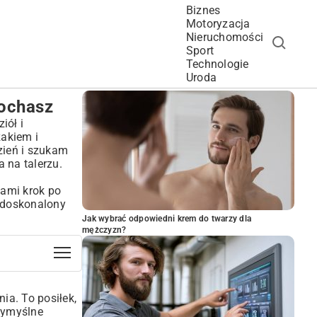
Biznes
Motoryzacja
Nieruchomości
Sport
Technologie
POPULARNE ARTYKUŁY
Uroda
kochasz
iół i
zakiem i
zień i szukam
a na talerzu.
kami krok po
, doskonalony
Jak wybrać odpowiedni krem do twarzy dla
mężczyzn?
ia. To posiłek,
 wymyślne