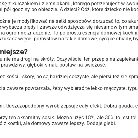
ankę z kurczakiem i ziemniakami, którego potrzebujesz w swoi
tazja
i pół godziny po obiedzie. A dzieci? Cóż, które dziecko nie ko
a
ożna je modyfikować na setki sposobów, dorzucać to, co akur
óre wybacza błędy i zawsze odwdzięcza się niesamowitym sma
ma ogromne znaczenie. To po prostu esencja domowej kuchni,
li szukasz więcej pomysłów na takie domowe, sycące obiady, 
żniejsze?
u nie ma drogi na skróty. Oczywiście, ten przepis na zapieka
en prawdziwy, głęboki smak, postaw na świeżość.
z kości i skóry, bo są bardziej soczyste, ale piersi też się s
cia zawsze powtarzała, żeby wybierać te lekko mączyste, typu
ani, tłuszczopodobny wyrób zepsuje cały efekt. Dobra gouda, 
orzy ten aksamitny sosik. Można użyć 18%, ale 30% to jest to!
 z kostki, ale domowy zawsze lepszy. Dodaje głębi.