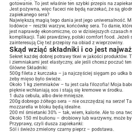
gotowanie. To jest właśnie ten szybki przepis na zapiek
Pomysły na wariacje, czyli co zrobić, gdy najdzie Cię fan
Jest pożywna, więc faceci nie będą narzekać, że są głodn
Moje małe sekrety, by zapiekanka zawsze wyszła idealn
zapiekanego sera?
Największą magią tego dania jest jego uniwersalność. M
To więcej niż tylko obiad
lodówce – resztki warzyw, końcówkę sera. To danie, kt
jest naprawdę ekonomiczne, co w dzisiejszych czasach 
komplikacji. Taki prawdziwy, polski comfort food. Jeże
zainteresują Cię też przepisy na obiad z wieprzowiny.
Skąd wziąć składniki i co jest najwa
Sekret każdej dobrej potrawy tkwi w jakości produktów. T
i ziemniakami jest elastyczny, ale jeśli chcesz poczuć t
Główne Składniki:
500g fileta z kurczaka – ja najczęściej sięgam po udka be
żeby mięso było świeże.
Około 1 kg ziemniaków – tu jest cała filozofia! Moja bab
pięknie wchłaniają sos i stają się kremowe w środku.
1 duża cebula, albo dwie mniejsze.
200g dobrego żółtego sera – nie oszczędzaj na serze! T
mozzarella w bloku będą idealne.
200 ml śmietanki 30% – tak, wiem, kalorie. Ale to ona tw
Około 150 ml bulionu – drobiowy lub warzywny, może być
Przyprawy, czyli dusza zapiekanki:
Sól i świeżo zmielony czarny pieprz – podstawa.