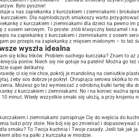
rzyw. Było pysznie!
staje u nas zapiekanka z kurczakiem i ziemniakami i brokułam
z kurczakiem. Dla najmłodszych smakoszy warto przygotować
apiekankę z kurczakiem i ziemniakami dla dzieci na pewno im
sję z sosem serowym. To proste: zrób klasyczny beszamel i na
przepis na zapiekankę z kurczakiem i ziemniakami z sosem ser
ęgam po przepis na zapiekankę z mięsem mielonym – to też ś
awsze wyszła idealna
yłam się kilku trików. Problem suchego kurczaka? Znam to aż 
nięcia porów. Niech się nie gotuje na patelni! Można go też 
ie super delikatny.
awdę ci się nie chce, pokrój je mandoliną na cieniutkie plast
ętaj, żeby sos dobrze je pokrył. Chrupiąca serowa skórka to m
zenia. Możesz go też wymieszać z odrobiną bułki tartej dla 
iekankę z kurczakiem i ziemniakami. No i na koniec ważna spr
10 minut. Wtedy wszystkie smaki się ułożą, a przy krojeniu n
urczakiem i ziemniakami zainspiruje Cię do wejścia do kuchn
nia ludzi przy stole. Nie bój się go zmieniać i dopasowywać 
la smaku? To Twoja kuchnia i Twoje zasady. Jeśli tak jak ja
kiem albo na pałki z kurczaka w miodzie.