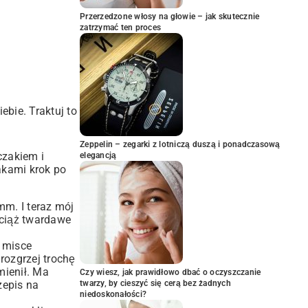
Przerzedzone włosy na głowie – jak skutecznie
zatrzymać ten proces
ebie. Traktuj to
Zeppelin – zegarki z lotniczą duszą i ponadczasową
czakiem i
elegancją
akami krok po
mm. I teraz mój
wciąż twardawe
W misce
rozgrzej trochę
mienił. Ma
Czy wiesz, jak prawidłowo dbać o oczyszczanie
zepis na
twarzy, by cieszyć się cerą bez żadnych
niedoskonałości?