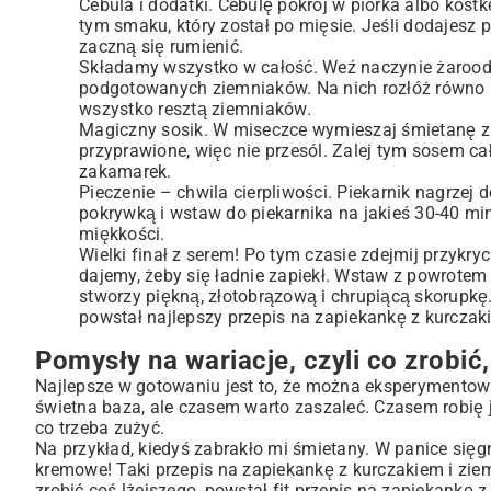
Cebula i dodatki. Cebulę pokrój w piórka albo kostkę
tym smaku, który został po mięsie. Jeśli dodajesz p
zaczną się rumienić.
Składamy wszystko w całość. Weź naczynie żarood
podgotowanych ziemniaków. Na nich rozłóż równo ka
wszystko resztą ziemniaków.
Magiczny sosik. W miseczce wymieszaj śmietanę z b
przyprawione, więc nie przesól. Zalej tym sosem ca
zakamarek.
Pieczenie – chwila cierpliwości. Piekarnik nagrzej 
pokrywką i wstaw do piekarnika na jakieś 30-40 min
miękkości.
Wielki finał z serem! Po tym czasie zdejmij przykry
dajemy, żeby się ładnie zapiekł. Wstaw z powrotem d
stworzy piękną, złotobrązową i chrupiącą skorupkę. 
powstał najlepszy przepis na zapiekankę z kurczak
Pomysły na wariacje, czyli co zrobić,
Najlepsze w gotowaniu jest to, że można eksperymentow
świetna baza, ale czasem warto zaszaleć. Czasem robię j
co trzeba zużyć.
Na przykład, kiedyś zabrakło mi śmietany. W panice si
kremowe! Taki przepis na zapiekankę z kurczakiem i ziem
zrobić coś lżejszego, powstał fit przepis na zapiekankę