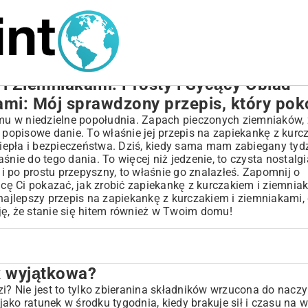
i Ziemniakami: Prosty i Sycący Obiad
ami: Mój sprawdzony przepis, który po
u w niedzielne popołudnia. Zapach pieczonych ziemniaków, z
 popisowe danie. To właśnie jej przepis na zapiekankę z kurc
iepła i bezpieczeństwa. Dziś, kiedy sama mam zabiegany tyd
nie do tego dania. To więcej niż jedzenie, to czysta nostalgi
 i po prostu przepyszny, to właśnie go znalazłeś. Zapomnij o
ę Ci pokazać, jak zrobić zapiekankę z kurczakiem i ziemnia
 najlepszy przepis na zapiekankę z kurczakiem i ziemniakami
ję, że stanie się hitem również w Twoim domu!
ak wyjątkowa?
i? Nie jest to tylko zbieranina składników wrzucona do naczyn
 jako ratunek w środku tygodnia, kiedy brakuje sił i czasu na