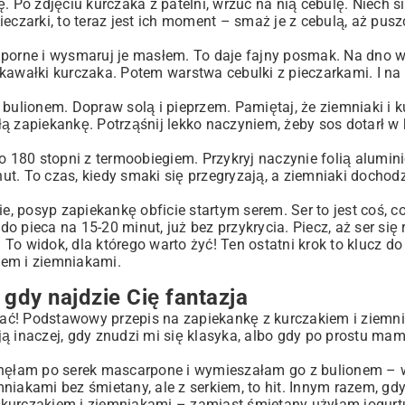
. Po zdjęciu kurczaka z patelni, wrzuć na nią cebulę. Niech si
ieczarki, to teraz jest ich moment – smaż je z cebulą, aż pus
porne i wysmaruj je masłem. To daje fajny posmak. Na dno 
wałki kurczaka. Potem warstwa cebulki z pieczarkami. I na 
ulionem. Dopraw solą i pieprzem. Pamiętaj, że ziemniaki i k
łą zapiekankę. Potrząśnij lekko naczyniem, żeby sos dotarł w
do 180 stopni z termoobiegiem. Przykryj naczynie folią alumi
ut. To czas, kiedy smaki się przegryzają, a ziemniaki dochodz
cie, posyp zapiekankę obficie startym serem. Ser to jest coś, 
o pieca na 15-20 minut, już bez przykrycia. Piecz, aż ser się 
To widok, dla którego warto żyć! Ten ostatni krok to klucz do 
iem i ziemniakami.
 gdy najdzie Cię fantazja
ać! Podstawowy przepis na zapiekankę z kurczakiem i ziemn
ą inaczej, gdy znudzi mi się klasyka, albo gdy po prostu ma
ęgnęłam po serek mascarpone i wymieszałam go z bulionem – 
niakami bez śmietany, ale z serkiem, to hit. Innym razem, gd
 z kurczakiem i ziemniakami – zamiast śmietany użyłam jogurt