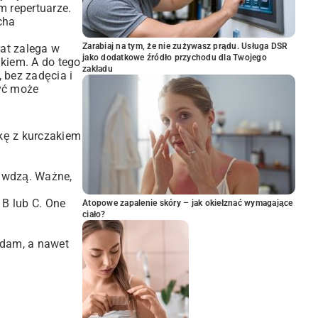
m repertuarze.
cha
Zarabiaj na tym, że nie zużywasz prądu. Usługa DSR
at zalega w
jako dodatkowe źródło przychodu dla Twojego
kiem. A do tego
zakładu
 bez zadęcia i
być może
nkę z kurczakiem
prawdzą. Ważne,
 B lub C. One
Atopowe zapalenie skóry – jak okiełznać wymagające
ciało?
edam, a nawet