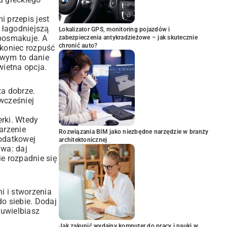
i przepis jest
 łagodniejszą
Lokalizator GPS, monitoring pojazdów i
 posmakuje. A
zabezpieczenia antykradzieżowe – jak skutecznie
chronić auto?
 koniec rozpuść
owym to danie
wietna opcja.
za dobrze.
wcześniej
erki. Wtedy
arzenie
Rozwiązania BIM jako niezbędne narzędzie w branży
dodatkowej
architektonicznej
awa: daj
ie rozpadnie się
i i stworzenia
do siebie. Dodaj
 uwielbiasz
Jak zakupić wydajny komputer do pracy i nauki w