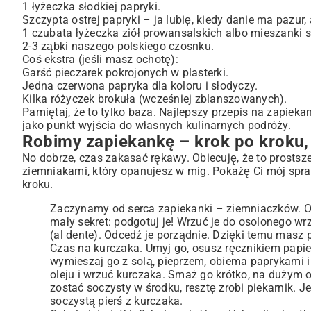
1 łyżeczka słodkiej papryki.
Szczypta ostrej papryki – ja lubię, kiedy danie ma pazur
1 czubata łyżeczka ziół prowansalskich albo mieszanki 
2-3 ząbki naszego polskiego czosnku.
Coś ekstra (jeśli masz ochotę):
Garść pieczarek pokrojonych w plasterki.
Jedna czerwona papryka dla koloru i słodyczy.
Kilka różyczek brokuła (wcześniej zblanszowanych).
Pamiętaj, że to tylko baza. Najlepszy przepis na zapiekan
jako punkt wyjścia do własnych kulinarnych podróży.
Robimy zapiekankę – krok po kroku,
No dobrze, czas zakasać rękawy. Obiecuję, że to prostsz
ziemniakami, który opanujesz w mig. Pokażę Ci mój spra
kroku.
Zaczynamy od serca zapiekanki – ziemniaczków. Obie
mały sekret: podgotuj je! Wrzuć je do osolonego wr
(al dente). Odcedź je porządnie. Dzięki temu masz
Czas na kurczaka. Umyj go, osusz ręcznikiem papier
wymieszaj go z solą, pieprzem, obiema paprykami i 
oleju i wrzuć kurczaka. Smaż go krótko, na dużym og
zostać soczysty w środku, resztę zrobi piekarnik.
soczystą pierś z kurczaka.