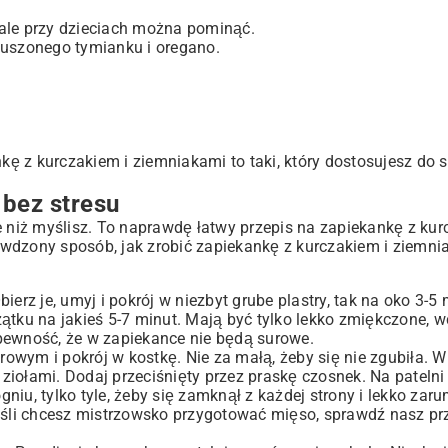
, ale przy dzieciach można pominąć.
suszonego tymianku i oregano.
kę z kurczakiem i ziemniakami to taki, który dostosujesz do si
 bez stresu
e niż myślisz. To naprawdę łatwy przepis na zapiekankę z kur
wdzony sposób, jak zrobić zapiekankę z kurczakiem i ziemni
rz je, umyj i pokrój w niezbyt grube plastry, tak na oko 3-5 
zątku na jakieś 5-7 minut. Mają być tylko lekko zmiękczone, 
 pewność, że w zapiekance nie będą surowe.
owym i pokrój w kostkę. Nie za małą, żeby się nie zgubiła. 
ziołami. Dodaj przeciśnięty przez praskę czosnek. Na patelni 
niu, tylko tyle, żeby się zamknął z każdej strony i lekko zaru
 Jeśli chcesz mistrzowsko przygotować mięso, sprawdź nasz pr