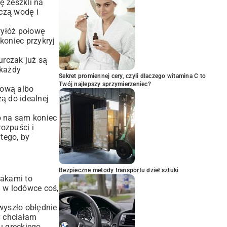
ę zeszkli na
zczą wodę i
wyłóż połowę
koniec przykryj
urczak już są
 każdy
Sekret promiennej cery, czyli dlaczego witamina C to
Twój najlepszy sprzymierzeniec?
niową albo
ą do idealnej
co na sam koniec
rozpuści i
tego, by
Bezpieczne metody transportu dzieł sztuki
iakami to
m w lodówce coś,
wyszło obłędnie
y chciałam
u greckiego