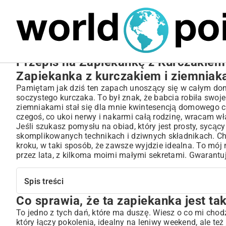
MARIUSZ ŁAMAGA
27.09.2025
NIERUCHOMOŚCI
Przepis na Zapiekankę z Kurczakiem 
Zapiekanka z kurczakiem i ziemniak
Pamiętam jak dziś ten zapach unoszący się w całym dom
soczystego kurczaka. To był znak, że babcia robiła swoje
ziemniakami stał się dla mnie kwintesencją domowego c
czegoś, co ukoi nerwy i nakarmi całą rodzinę, wracam właś
Jeśli szukasz pomysłu na obiad, który jest prosty, sycący
skomplikowanych technikach i dziwnych składnikach. Chc
kroku, w taki sposób, że zawsze wyjdzie idealna. To mój
przez lata, z kilkoma moimi małymi sekretami. Gwarantu
Spis treści
Co sprawia, że ta zapiekanka jest t
Co sprawia, że ta zapiekanka jest tak wyjątkowa?
Skąd wziąć składniki i co jest najważniejsze?
To jedno z tych dań, które ma duszę. Wiesz o co mi chodz
który łączy pokolenia, idealny na leniwy weekend, ale też
Robimy zapiekankę – krok po kroku, bez stresu