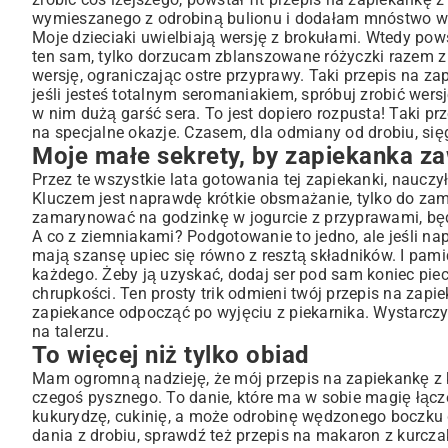
wymieszanego z odrobiną bulionu i dodałam mnóstwo wa
Moje dzieciaki uwielbiają wersję z brokułami. Wtedy pow
ten sam, tylko dorzucam zblanszowane różyczki razem 
wersję, ograniczając ostre przyprawy. Taki przepis na z
jeśli jesteś totalnym seromaniakiem, spróbuj zrobić wer
w nim dużą garść sera. To jest dopiero rozpusta! Taki 
na specjalne okazje. Czasem, dla odmiany od drobiu, si
Moje małe sekrety, by zapiekanka z
Przez te wszystkie lata gotowania tej zapiekanki, naucz
Kluczem jest naprawdę krótkie obsmażanie, tylko do zamk
zamarynować na godzinkę w jogurcie z przyprawami, będz
A co z ziemniakami? Podgotowanie to jedno, ale jeśli napr
mają szansę upiec się równo z resztą składników. I pami
każdego. Żeby ją uzyskać, dodaj ser pod sam koniec piec
chrupkości. Ten prosty trik odmieni twój przepis na zap
zapiekance odpocząć po wyjęciu z piekarnika. Wystarczy 
na talerzu.
To więcej niż tylko obiad
Mam ogromną nadzieję, że mój przepis na zapiekankę z k
czegoś pysznego. To danie, które ma w sobie magię łącze
kukurydzę, cukinię, a może odrobinę wędzonego boczku d
dania z drobiu, sprawdź też przepis na makaron z kurcza