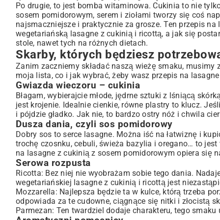
Serowa rozpusta
Po drugie, to jest bomba witaminowa. Cukinia to nie ty
Aromatyczni pomocnicy
sosem pomidorowym, serem i ziołami tworzy się coś napr
najsmaczniejsze i praktycznie za grosze. Ten przepis na 
Składamy wszystko w całość: przepis na lasagne z cukin
wegetariańską lasagne z cukinią i ricottą, a jak się post
Krok 1: Poskromienie cukinii
stole, nawet tych na różnych dietach.
Krok 2: Gotowanie sosu
Skarby, których będziesz potrzebow
Krok 3: Kremowy farsz serowy
Zanim zaczniemy składać naszą wieżę smaku, musimy zeb
Krok 4: Czas na układankę
moja lista, co i jak wybrać, żeby wasz przepis na lasagne
Krok 5: Wielkie pieczenie
Gwiazda wieczoru – cukinia
Krok 6: Chwila oddechu
Błagam, wybierajcie młode, jędrne sztuki z lśniącą skórk
Moje tajne triki, żeby nie było wtopy
jest krojenie. Idealnie cienkie, równe plastry to klucz. 
i pójdzie gładko. Jak nie, to bardzo ostry nóż i chwila ci
Gdy najdzie cię ochota na wariacje
Dusza dania, czyli sos pomidorowy
Duet z bakłażanem
Dobry sos to serce lasagne. Można iść na łatwiznę i kupić
Coś dla mięsożerców
trochę czosnku, cebuli, świeża bazylia i oregano… to jes
Smacznego i do garów!
na lasagne z cukinią z sosem pomidorowym opiera się na
Serowa rozpusta
Ricotta: Bez niej nie wyobrażam sobie tego dania. Nadaje
wegetariańskiej lasagne z cukinią i ricottą jest niezastąp
Mozzarella: Najlepsza będzie ta w kulce, którą trzeba po
odpowiada za te cudowne, ciągnące się nitki i złocistą s
Parmezan: Ten twardziel dodaje charakteru, tego smaku u