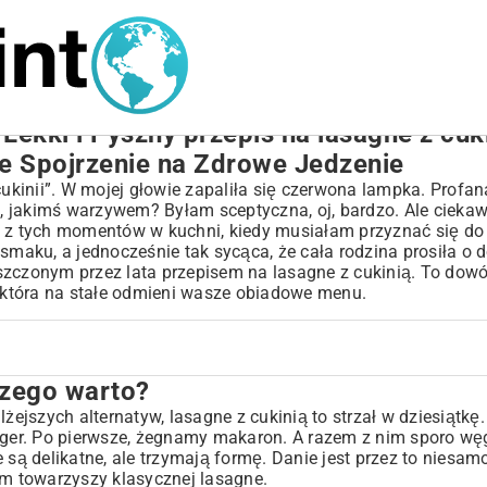
ekki i Pyszny przepis na lasagne z cuk
je Spojrzenie na Zdrowe Jedzenie
cukinii”. W mojej głowie zapaliła się czerwona lampka. Profan
, jakimś warzywem? Byłam sceptyczna, oj, bardzo. Ale ciekaw
den z tych momentów w kuchni, kiedy musiałam przyznać się do
smaku, a jednocześnie tak sycąca, że cała rodzina prosiła o 
szczonym przez lata przepisem na lasagne z cukinią. To dowó
, która na stałe odmieni wasze obiadowe menu.
czego warto?
żejszych alternatyw, lasagne z cukinią to strzał w dziesiątkę. 
ger. Po pierwsze, żegnamy makaron. A razem z nim sporo w
re są delikatne, ale trzymają formę. Danie jest przez to niesamo
em towarzyszy klasycznej lasagne.