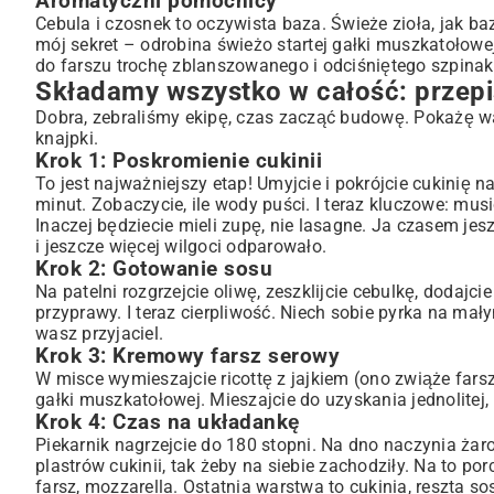
Aromatyczni pomocnicy
Cebula i czosnek to oczywista baza. Świeże zioła, jak ba
mój sekret – odrobina świeżo startej gałki muszkatołowe
do farszu trochę zblanszowanego i odciśniętego szpinaku
Składamy wszystko w całość: przepis
Dobra, zebraliśmy ekipę, czas zacząć budowę. Pokażę wam,
knajpki.
Krok 1: Poskromienie cukinii
To jest najważniejszy etap! Umyjcie i pokrójcie cukinię na
minut. Zobaczycie, ile wody puści. I teraz kluczowe: musi
Inaczej będziecie mieli zupę, nie lasagne. Ja czasem jes
i jeszcze więcej wilgoci odparowało.
Krok 2: Gotowanie sosu
Na patelni rozgrzejcie oliwę, zeszklijcie cebulkę, dodajci
przyprawy. I teraz cierpliwość. Niech sobie pyrka na mały
wasz przyjaciel.
Krok 3: Kremowy farsz serowy
W misce wymieszajcie ricottę z jajkiem (ono zwiąże fars
gałki muszkatołowej. Mieszajcie do uzyskania jednolitej
Krok 4: Czas na układankę
Piekarnik nagrzejcie do 180 stopni. Na dno naczynia ż
plastrów cukinii, tak żeby na siebie zachodziły. Na to por
farsz, mozzarella. Ostatnia warstwa to cukinia, reszta so