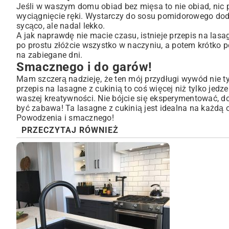
Jeśli w waszym domu obiad bez mięsa to nie obiad, nic p
wyciągnięcie ręki. Wystarczy do sosu pomidorowego dod
sycąco, ale nadal lekko.
A jak naprawdę nie macie czasu, istnieje przepis na lasa
po prostu złóżcie wszystko w naczyniu, a potem krótko pod
na zabiegane dni.
Smacznego i do garów!
Mam szczerą nadzieję, że ten mój przydługi wywód nie tyl
przepis na lasagne z cukinią to coś więcej niż tylko jedze
waszej kreatywności. Nie bójcie się eksperymentować, 
być zabawa! Ta lasagne z cukinią jest idealna na każdą o
Powodzenia i smacznego!
PRZECZYTAJ RÓWNIEŻ