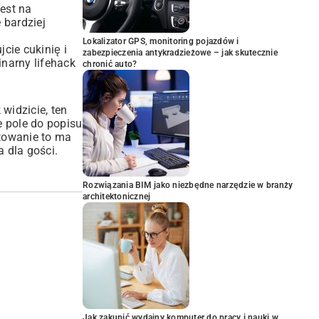
est na
 bardziej
Lokalizator GPS, monitoring pojazdów i
cie cukinię i
zabezpieczenia antykradzieżowe – jak skutecznie
inarny lifehack
chronić auto?
widzicie, ten
je pole do popisu
towanie to ma
 dla gości.
Rozwiązania BIM jako niezbędne narzędzie w branży
architektonicznej
Jak zakupić wydajny komputer do pracy i nauki w