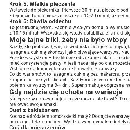
Krok 5: Wielkie pieczenie
Wstawcie do piekarnika. Pierwsze 30 minut pieczcie pod p
zdejmijcie folię i pieczcie jeszcze z 15-20 minut, aż ser 
Krok 6: Chwila oddechu
To jest trudne, wiem. Pachnie w całym domu, a wy musici
z 10-15 minut. Wszystko się wtedy ustabilizuje, smaki si
Moje tajne triki, żeby nie było wtopy
Każdy, kto próbował, wie, że wodnista lasagne to najwię
lasagne z cukinią skończył jako pływające warzywa. Nau
Przede wszystkim – bezlitosne odciskanie cukinii. To a
mieć konsystencję pasty. A jeśli nadal się boicie, możeci
Wchłonie nadmiar wilgoci i nikt nawet nie zauważy.
Co do wariantów, to lasagne z cukinią bez makaronu prze
znajomi na różnych dietach. Każdy może jeść i nikt nie
pojemniku wytrzyma 3-4 dni. Super smakuje odgrzana na
Gdy najdzie cię ochota na wariacje
Najlepsze w gotowaniu jest to, że można się bawić. Ten p
malować swoje smaki.
Duet z bakłażanem
Kochacie śródziemnomorskie klimaty? Dodajcie warstwę z
odcisnąć i lekko podpiec. Wyjdzie wam genialna dietetyc
Coś dla mięsożerców