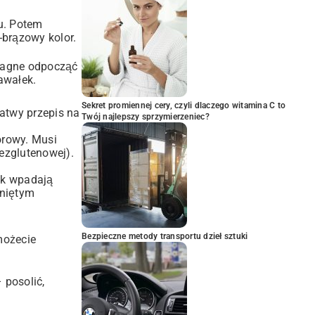
hu. Potem
o-brązowy kolor.
asagne odpocząć
awałek.
Sekret promiennej cery, czyli dlaczego witamina C to
łatwy przepis na
Twój najlepszy sprzymierzeniec?
orowy. Musi
bezglutenowej).
jak wpadają
kniętym
Bezpieczne metody transportu dzieł sztuki
możecie
 posolić,