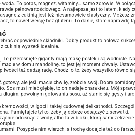
lko woda. To potas, magnez, witaminy… samo zdrowie. W połąc
awdę pełnowartościowego. A najlepsze jest to latem, kiedy c
lasagne z cukinią jest też niesamowicie elastyczny. Możesz z
ią krok po kroku
arasz, to nawet wersję bez glutenu. To danie, które naprawdę łą
ać
rać odpowiednie składniki. Dobry produkt to połowa sukcesu
 z cukinią wyszedł idealnie.
ą. Te przerośnięte giganty mają masę pestek i są wodniste. N
Jeśli macie w domu mandolinę, to jest jej moment chwały. Ustaw
erpliwości też dadzą radę. Chodzi o to, żeby wszystko równo si
 gotowy, ale jeśli macie chwilę, zróbcie swój. Dobre pomidory
t to. Sos musi mieć głębię, to on nadaje charakteru. Mój spra
 długim, powolnym gotowaniu sosu, aż stanie się gęsty i ar
 kremowości, wilgoci i takiej cudownej delikatności. Szczegól
iona. Pamiętajcie tylko, żeby ją dobrze odsączyć z serwatki.
rządnie odcisnąć z wody, albo ta w bloku, którą sami zetrzecie
korupkę.
mami. Posypcie nim wierzch, a trochę dodajcie też do farszu.