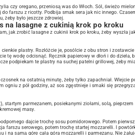
zylia czy oregano, przeniosą was do Włoch. Sól, świeżo mielon
j do farszu z ricotty. Podbija smak sera jak nic innego. Czas
, żeby było jeszcze zdrowiej.
 na lasagne z cukinią krok po kroku
 jak zrobić lasagne z cukinii krok po kroku, żeby wyszła jak
 cienkie plastry. Rozłóżcie je, posólcie z obu stron i zostawcie
cie tę wodę odcisnąć. Ręcznik papierowy w dłoń i do dzieła, be
zcze podpiekam te plastry na suchej patelni grillowej, żeby mi
e czosnek na ostatnią minutę, żeby tylko zapachniał. Wlejcie p
m ogniu z pół godziny, aż sos zgęstnieje i smaki się przegryz
z), startym parmezanem, posiekanymi ziołami, solą, pieprzem 
, kremowej masy.
aroodpornego dajcie trochę sosu pomidorowego. Potem pierws
cja farszu serowego, potem trochę startej mozzarelli. I powtórk
su i na samą górę cała góra mozzarelli i parmezanu. Nie żałuj