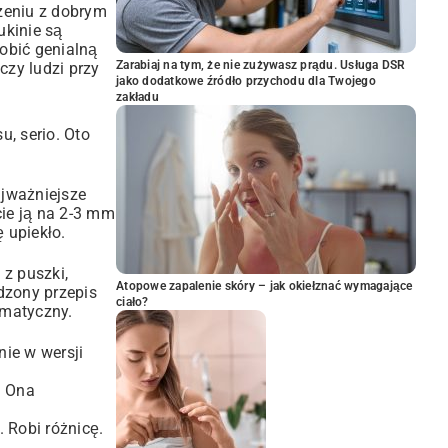
zeniu z dobrym
ukinie są
robić genialną
Zarabiaj na tym, że nie zużywasz prądu. Usługa DSR
czy ludzi przy
jako dodatkowe źródło przychodu dla Twojego
zakładu
, serio. Oto
ajważniejsze
cie ją na 2-3 mm
ę upiekło.
 z puszki,
Atopowe zapalenie skóry – jak okiełznać wymagające
wdzony przepis
ciało?
omatyczny.
nie w wersji
. Ona
 Robi różnicę.