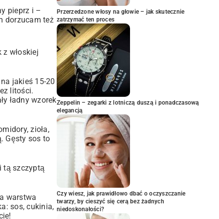
y pieprz i –
Przerzedzone włosy na głowie – jak skutecznie
em dorzucam też
zatrzymać ten proces
 z włoskiej
 na jakieś 15-20
z litości.
ały ładny wzorek
Zeppelin – zegarki z lotniczą duszą i ponadczasową
elegancją
omidory, zioła,
ą. Gęsty sos to
i tą szczyptą
Czy wiesz, jak prawidłowo dbać o oczyszczanie
za warstwa
twarzy, by cieszyć się cerą bez żadnych
a: sos, cukinia,
niedoskonałości?
cie!