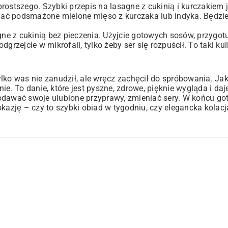
rostszego. Szybki przepis na lasagne z cukinią i kurczakiem j
ać podsmażone mielone mięso z kurczaka lub indyka. Będzie
gne z cukinią bez pieczenia. Użyjcie gotowych sosów, przygotuj
grzejcie w mikrofali, tylko żeby ser się rozpuścił. To taki kul
ko was nie zanudził, ale wręcz zachęcił do spróbowania. Jak 
nie. To danie, które jest pyszne, zdrowe, pięknie wygląda i da
dodawać swoje ulubione przyprawy, zmieniać sery. W końcu go
kazję – czy to szybki obiad w tygodniu, czy elegancka kolacja