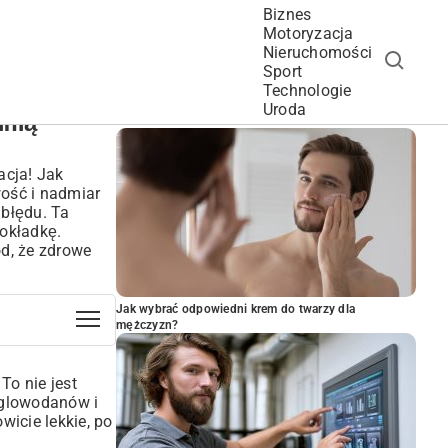
Biznes
Motoryzacja
Nieruchomości
Sport
Technologie
POPULARNE ARTYKUŁY
Uroda
inią
acja! Jak
ość i nadmiar
 błędu. Ta
dokładkę.
d, że zdrowe
Jak wybrać odpowiedni krem do twarzy dla
mężczyzn?
To nie jest
ęglowodanów i
wicie lekkie, po