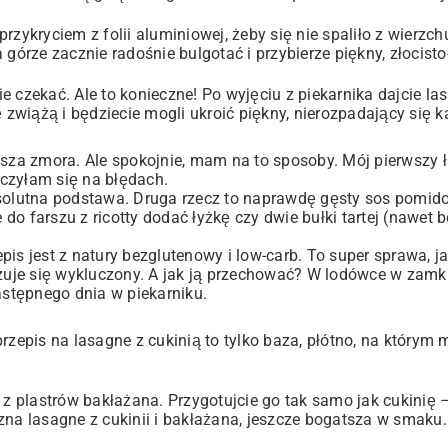
rzykryciem z folii aluminiowej, żeby się nie spaliło z wierzc
na górze zacznie radośnie bulgotać i przybierze piękny, złocist
e czekać. Ale to konieczne! Po wyjęciu z piekarnika dajcie l
ę zwiążą i będziecie mogli ukroić piękny, nierozpadający się k
ksza zmora. Ale spokojnie, mam na to sposoby. Mój pierwszy 
czyłam się na błędach.
bsolutna podstawa. Druga rzecz to naprawdę gęsty sos pomid
e do farszu z ricotty dodać łyżkę czy dwie bułki tartej (nawet 
pis jest z natury bezglutenowy i low-carb. To super sprawa, 
 czuje się wykluczony. A jak ją przechować? W lodówce w zam
stępnego dnia w piekarniku.
rzepis na lasagne z cukinią to tylko baza, płótno, na którym 
 plastrów bakłażana. Przygotujcie go tak samo jak cukinię –
zna lasagne z cukinii i bakłażana, jeszcze bogatsza w smaku.