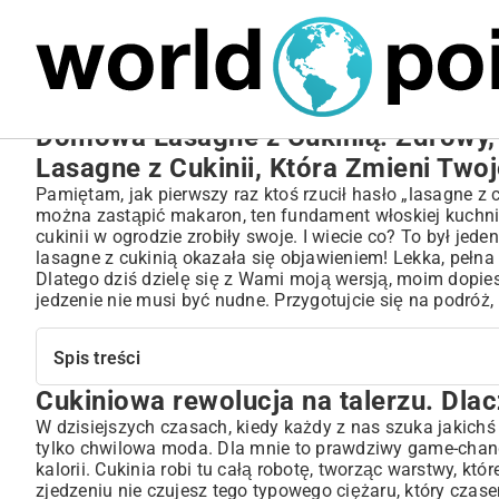
MARIUSZ ŁAMAGA
27.09.2025
NIERUCHOMOŚCI
Domowa Lasagne z Cukinią: Zdrowy, L
Lasagne z Cukinii, Która Zmieni Two
Pamiętam, jak pierwszy raz ktoś rzucił hasło „lasagne z 
można zastąpić makaron, ten fundament włoskiej kuchni
cukinii w ogrodzie zrobiły swoje. I wiecie co? To był je
lasagne z cukinią okazała się objawieniem! Lekka, pełna 
Dlatego dziś dzielę się z Wami moją wersją, moim dopie
jedzenie nie musi być nudne. Przygotujcie się na podróż
Spis treści
Cukiniowa rewolucja na talerzu. Dla
Cukiniowa rewolucja na talerzu. Dlaczego warto?
Skarby, których będziesz potrzebować
W dzisiejszych czasach, kiedy każdy z nas szuka jakichś l
tylko chwilowa moda. Dla mnie to prawdziwy game-chan
Gwiazda wieczoru – cukinia
kalorii. Cukinia robi tu całą robotę, tworząc warstwy, któ
Dusza dania, czyli sos pomidorowy
zjedzeniu nie czujesz tego typowego ciężaru, który czas