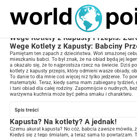
MARIUSZ ŁAMAGA
27.09.2025
NIERUCHOMOŚCI
Wege Kotlety z Kapusty Przepis: Zd
Wege Kotlety z Kapusty: Babciny Pr
Pamiętam ten zapach z dzieciństwa. Woń smażonej cebulk
mieszkaniu babci. To był znak, że na obiad będą jej legen
a okazało się, że to najprostsza rzecz na świecie. Dziś
kotlety z kapusty przepis, który odmieni wasze obiady, ob
To danie to dla mnie coś więcej niż tylko jedzenie. To p
matematyki. Teraz, kiedy sama mam zabiegany tydzień, 
i tani obiad dla całej rodziny. Zapomnijcie o nudnych, b
warzywna kuchnia może być pełna smaku i charakteru.
Spis treści
Kapusta? Na kotlety? A jednak!
Kapusta? Na kotlety? A jednak!
Mój niezawodny przepis na kotlety z kapusty
Czemu akurat kapusta? No cóż, babcia zawsze mówiła, że 
Kiedyś się z tego śmiałam, a teraz sama to powtarzam. Te
Wersja dla leniwych i dbających o linię, czyli z piekarnika