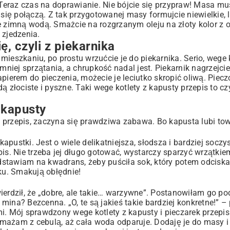
 Teraz czas na doprawianie. Nie bójcie się przypraw! Masa mu
 się połączą. Z tak przygotowanej masy formujcie niewielkie, 
 je zimną wodą. Smażcie na rozgrzanym oleju na złoty kolor z o
 zjedzenia.
ę, czyli z piekarnika
ieszkaniu, po prostu wrzućcie je do piekarnika. Serio, wege k
mniej sprzątania, a chrupkość nadal jest. Piekarnik nagrzejci
pierem do pieczenia, możecie je leciutko skropić oliwą. Piecz
ą złociste i pyszne. Taki wege kotlety z kapusty przepis to cz
 kapusty
 przepis, zaczyna się prawdziwa zabawa. Bo kapusta lubi to
pustki. Jest o wiele delikatniejsza, słodsza i bardziej soczy
is. Nie trzeba jej długo gotować, wystarczy sparzyć wrzątkie
 odstawiam na kwadrans, żeby puściła sok, który potem odcisk
ku. Smakują obłędnie!
ierdził, że „dobre, ale takie… warzywne”. Postanowiłam go po
a? Bezcenna. „O, te są jakieś takie bardziej konkretne!” – 
i. Mój sprawdzony wege kotlety z kapusty i pieczarek przepi
smażam z cebulą, aż cała woda odparuje. Dodaję je do masy 