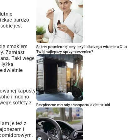
lutnie
siekać bardzo
sobie jest
 się smakiem
Sekret promiennej cery, czyli dlaczego witamina C to
ny. Zamiast
Twój najlepszy sprzymierzeniec?
lana. Taki wege
 łyżka
e świetnie
towanej kapusty
solić i mocno
wege kotlety z
Bezpieczne metody transportu dzieł sztuki
iam je też z
majonezem i
m pomidorowym.