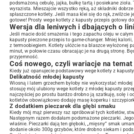
podsmażoną cebulę, jajka, bułkę tartą i posiekane zioła.
wyrazista. Mieszajcie wszystko ręką, aż składniki dobrze
spłaszczone kotlety. Jeśli masa klei się do rąk, zwilżcie
gotowe! Prosty wege kotlety z kapusty przepis gotowy do
Wersja dla leniwych i dbających o lini
Jeśli macie dość smażenia i tego zapachu oleju w całym m
kapusty pieczone przepis to game-changer. Mniej kalorii, 
z termoobiegiem. Kotlety ułóżcie na blaszce wyłożonej pa
minut, w połowie czasu obracając je na drugą stronę. Będ
przyjemność.
Coś nowego, czyli wariacje na temat
Kiedy już opanujecie podstawowy wege kotlety z kapusty
Delikatność młodej kapusty
Wiosną i latem grzechem byłoby nie wykorzystać młodej ka
stosuję mój ulubiony wege kotlety z młodej kapusty przep
najczęściej po prostu bardzo drobno ją szatkuję, solę i
kotletów obowiązkowo dodaję masę koperku i szczypior
Z dodatkiem pieczarek dla głębi smaku
Kiedy mój mąż pierwszy raz spróbował tych kotletów, stw
Następnym razem dodałam podsmażone pieczarki. Jego min
właśnie. Pieczarki dają ten głęboki, „mięsny” smak umam
dodanie około 300g grzybów, które drobno siekam i pod