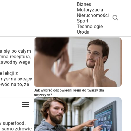
Biznes
Motoryzacja
Nieruchomości
Sport
Technologie
POPULARNE ARTYKUŁY
Uroda
a się po całym
emna receptura,
iezawodny wege
 lekcji z
omysł na sycący
owód na to, że
Jak wybrać odpowiedni krem do twarzy dla
mężczyzn?
y superfood.
 i samo zdrowie