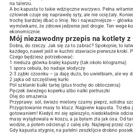
na talerzu.
Coś nowego, czyli wariacje na temat kapusty
A bo kapusta to takie wdzięczne warzywo. Pełna witaminy
Delikatność młodej kapusty
człowiek czuje się naprawdę syty, ale nie ociężały. Koni
trochę bardziej dbać o linię. No i najważniejsze – główka
Z dodatkiem pieczarek dla głębi smaku
wymówkami, że zdrowe jedzenie jest drogie. Ten wege kot
Dla odważnych: kotlety z kapusty kiszonej
ekonomicznie.
A co z dietami? Wersja wege i bez glutenu
Mój niezawodny przepis na kotlety z
Gdy czas goni – jak zrobić kotlety w biegu
Dobra, do rzeczy. Jak się za to zabrać? Spokojnie, to łat
Z czym to podawać, żeby było pysznie?
każdego, nawet jeśli w kuchni stawiacie pierwsze kroki. 
Wasze pytania o kotlety z kapusty
Czego będziesz potrzebować:
1 nieduża główka białej kapusty (tak około kilograma)
1 spora cebula, bo nadaje słodyczy
2-3 ząbki czosnku – ja daję dużo, bo uwielbiam, ale wy daj
2 jajka od szczęśliwej kurki
Pół szklanki bułki tartej (plus trochę do obtoczenia)
Pęczek świeżego koperku albo natki pietruszki
Olej do smażenia
Przyprawy: sól, świeżo mielony czarny pieprz, solidna s
Przygotowanie masy to klucz. Najpierw kapusta. Trzeba j
gotowaniem! Kiedyś mi się spieszyło, niedokładnie odci
masy wylądowała w koszu, a ja byłam zła jak osa. Od ta
wodzie, a potem odcisnąć z całej siły. Najlepiej przez czys
Gdy kapusta stygnie, na patelni zeszklijcie drobno posi