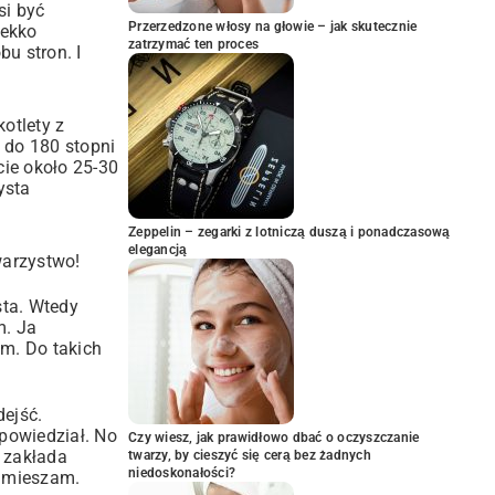
si być
Przerzedzone włosy na głowie – jak skutecznie
lekko
zatrzymać ten proces
bu stron. I
otlety z
e do 180 stopni
cie około 25-30
ysta
Zeppelin – zegarki z lotniczą duszą i ponadczasową
elegancją
warzystwo!
sta. Wtedy
m. Ja
am. Do takich
dejść.
powiedział. No
Czy wiesz, jak prawidłowo dbać o oczyszczanie
s zakłada
twarzy, by cieszyć się cerą bez żadnych
niedoskonałości?
i mieszam.