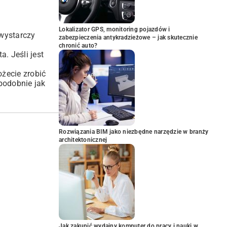
Lokalizator GPS, monitoring pojazdów i
 wystarczy
zabezpieczenia antykradzieżowe – jak skutecznie
chronić auto?
. Jeśli jest
ożecie zrobić
podobnie jak
Rozwiązania BIM jako niezbędne narzędzie w branży
architektonicznej
Jak zakupić wydajny komputer do pracy i nauki w