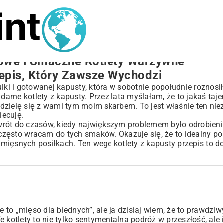
rowe i Smaczne Kotlety Warzywne
zepis, Który Zawsze Wychodzi
i i gotowanej kapusty, która w sobotnie popołudnie roznosił
darne kotlety z kapusty. Przez lata myślałam, że to jakaś taj
 podzielę się z wami tym moim skarbem. To jest właśnie ten n
iecuję.
owrót do czasów, kiedy największym problemem było odrobienie
często wracam do tych smaków. Okazuje się, że to idealny p
ezmięsnych posiłkach. Ten wege kotlety z kapusty przepis to d
to „mięso dla biednych”, ale ja dzisiaj wiem, że to prawdziw
 kotlety to nie tylko sentymentalna podróż w przeszłość, ale