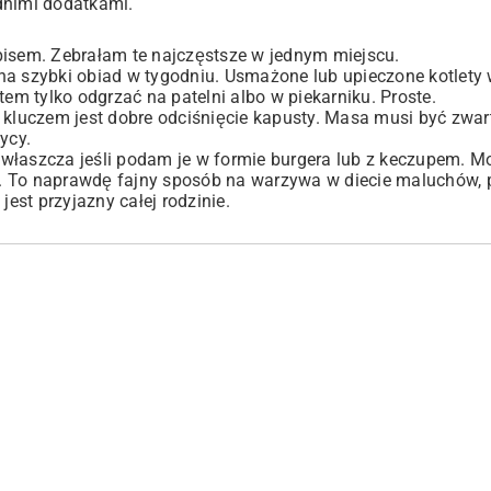
dnimi dodatkami.
pisem. Zebrałam te najczęstsze w jednym miejscu.
na szybki obiad w tygodniu. Usmażone lub upieczone kotlety
tem tylko odgrzać na patelni albo w piekarniku. Proste.
kluczem jest dobre odciśnięcie kapusty. Masa musi być zwarta
zycy.
 Zwłaszcza jeśli podam je w formie burgera lub z keczupem. M
nku. To naprawdę fajny sposób na warzywa w diecie maluchów, 
jest przyjazny całej rodzinie.