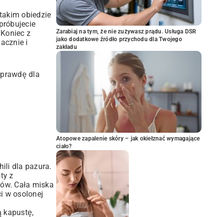
 takim obiedzie
próbujecie
Zarabiaj na tym, że nie zużywasz prądu. Usługa DSR
 Koniec z
jako dodatkowe źródło przychodu dla Twojego
acznie i
zakładu
naprawdę dla
Atopowe zapalenie skóry – jak okiełznać wymagające
ciało?
ili dla pazura.
ty z
tów. Cała miska
i w osolonej
ą kapustę,