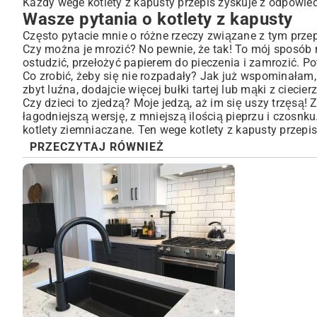
Każdy wege kotlety z kapusty przepis zyskuje z odpowie
Wasze pytania o kotlety z kapusty
Często pytacie mnie o różne rzeczy związane z tym prze
Czy można je mrozić? No pewnie, że tak! To mój sposób 
ostudzić, przełożyć papierem do pieczenia i zamrozić. Po
Co zrobić, żeby się nie rozpadały? Jak już wspominałam, 
zbyt luźna, dodajcie więcej bułki tartej lub mąki z ciecier
Czy dzieci to zjedzą? Moje jedzą, aż im się uszy trzęsą!
łagodniejszą wersję, z mniejszą ilością pieprzu i czos
kotlety ziemniaczane
. Ten wege kotlety z kapusty przepis 
PRZECZYTAJ RÓWNIEŻ