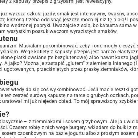
ety z kapusty przepis z grzybami jest rewelacyjny.
 już wyższa szkoła jazdy, smak jest intensywny, kwaśny, abso
ę kiszoną trzeba odcisnąć jeszcze mocniej niż tę białą! I po
obina wędzonej papryki. Uważajcie z solą, bo kapusta sama w 
lecam wszystkim poszukiwaczom wyrazistych smaków.
utenu
a weganizm. Musiałam pokombinować, żeby i one mogły cieszyć
ślałam. Wege kotlety z kapusty przepis jest bardzo elastycz
mielone płatki owsiane (te bezglutenowe) albo nawet kasza jag
y. A jajko? Można je zastąpić „glutem” z siemienia lnianego (1
ki ugotowanych, przeciśniętych przez praskę ziemniaków, któr
 biegu
awet wtedy da się coś wykombinować. Jeśli macie resztki go
ie też zetrzeć surową kapustę na tarce o grubych oczkach, po
k
uratował mi już niejeden obiad. To mój sprawdzony szybkie 
ie?
Klasycznie – z ziemniakami i sosem grzybowym. Ale ja uwielb
ości. Czasem robię z nich wege burgery, wkładam do bułki z 
eż z sosem czosnkowym na bazie jogurtu albo z prostym sose