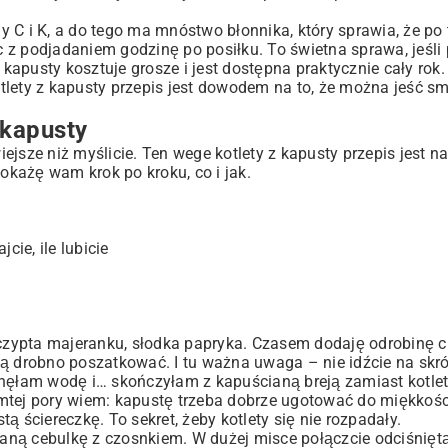
 C i K, a do tego ma mnóstwo błonnika, który sprawia, że po
ec z podjadaniem godzinę po posiłku. To świetna sprawa, jeśli 
 kapusty kosztuje grosze i jest dostępna praktycznie cały rok.
lety z kapusty przepis jest dowodem na to, że można jeść sm
 kapusty
wiejsze niż myślicie. Ten wege kotlety z kapusty przepis jest 
Pokażę wam krok po kroku, co i jak.
cie, ile lubicie
zczypta majeranku, słodka papryka. Czasem dodaję odrobinę ch
ą drobno poszatkować. I tu ważna uwaga – nie idźcie na skró
snęłam wodę i… skończyłam z kapuścianą breją zamiast kotle
mtej pory wiem: kapustę trzeba dobrze ugotować do miękkośc
tą ściereczkę. To sekret, żeby kotlety się nie rozpadały.
ekaną cebulkę z czosnkiem. W dużej misce połączcie odciśnięt