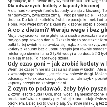
Spróbujcie, to zupełnie inny wymiar smaku. Ten wege kotl
Dla odważnych: kotlety z kapusty kiszonej
A dla hardkorowych fanów kapusty, wersja z kiszonej. To
fantastyczny, zwłaszcza zimą. Tylko pamiętajcie – kapust
drobno. Do takich kotletów świetnie pasuje kminek i odr
słona. Mój wege kotlety z kapusty kiszonej przepis po
A co z dietami? Wersja wege i bez gl
Moja przyjaciółka nie je glutenu, a siostra przeszła n
mojego popisowego dania. Okazało się to prostsze niż my
bułki tartej świetnie sprawdza się mąka z ciecierzycy, z
kotlety z kapusty bez glutenu przepis jest równie smaczn
mielonego siemienia na 3 łyżki wody) albo dodać 2-3 łyż
sklejają masę. To naprawdę działa.
Gdy czas goni – jak zrobić kotlety w
Wiem, że czasem nie ma czasu na stanie w kuchni. Ale n
z wczorajszego obiadu, jesteście w połowie drogi. Możec
odcisnąć – to skraca czas gotowania. Taki
szybki posiłe
kapusty przepis na zabiegane dni.
Z czym to podawać, żeby było pyszn
Z czym jeść te cuda? Och, możliwości są nieskończone. 
prostą
surówką z kapusty pekińskiej
, która dodaje śwież
ogórkiem. Dzieciaki to uwielbiają. Świetnie smakują t