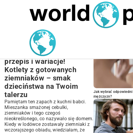
MARIUSZ ŁAMAGA
27.09.2025
NIERUCHOMOŚCI
POPULARNE A
Jak zrobić pyszne kotlety
z gotowanych
ziemniaków? Klasyczny
przepis i wariacje!
Kotlety z gotowanych
ziemniaków – smak
dzieciństwa na Twoim
Jak wybrać odpowiedni 
talerzu
mężczyzn?
Pamiętam ten zapach z kuchni babci.
Mieszanka smażonej cebulki,
ziemniaków i tego czegoś
nieokreślonego, co nazywało się domem.
Kiedy w lodówce zostawały ziemniaki z
wczorajszego obiadu, wiedziałam, że