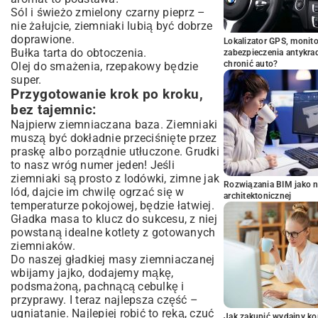
Sól i świeżo zmielony czarny pieprz –
nie żałujcie, ziemniaki lubią być dobrze
doprawione.
Lokalizator GPS, monito
Bułka tarta do obtoczenia.
zabezpieczenia antykra
chronić auto?
Olej do smażenia, rzepakowy będzie
super.
Przygotowanie krok po kroku,
bez tajemnic:
Najpierw ziemniaczana baza. Ziemniaki
muszą być dokładnie przeciśnięte przez
praskę albo porządnie utłuczone. Grudki
to nasz wróg numer jeden! Jeśli
ziemniaki są prosto z lodówki, zimne jak
Rozwiązania BIM jako n
lód, dajcie im chwilę ogrzać się w
architektonicznej
temperaturze pokojowej, będzie łatwiej.
Gładka masa to klucz do sukcesu, z niej
powstaną idealne kotlety z gotowanych
ziemniaków.
Do naszej gładkiej masy ziemniaczanej
wbijamy jajko, dodajemy mąkę,
podsmażoną, pachnącą cebulkę i
przyprawy. I teraz najlepsza część –
ugniatanie. Najlepiej robić to ręką, czuć
Jak zakupić wydajny ko