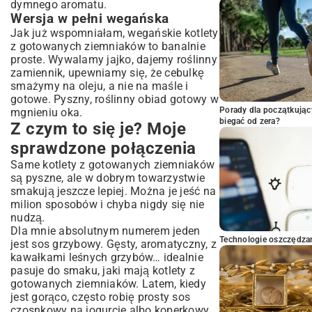
dymnego aromatu.
Wersja w pełni wegańska
Jak już wspomniałam, wegańskie kotlety
z gotowanych ziemniaków to banalnie
proste. Wywalamy jajko, dajemy roślinny
zamiennik, upewniamy się, że cebulkę
smażymy na oleju, a nie na maśle i
gotowe. Pyszny, roślinny obiad gotowy w
Porady dla początkując
mgnieniu oka.
biegać od zera?
Z czym to się je? Moje
sprawdzone połączenia
Same kotlety z gotowanych ziemniaków
są pyszne, ale w dobrym towarzystwie
smakują jeszcze lepiej. Można je jeść na
milion sposobów i chyba nigdy się nie
nudzą.
Dla mnie absolutnym numerem jeden
Technologie oszczędzan
jest sos
grzybowy
. Gęsty, aromatyczny, z
kawałkami leśnych grzybów… idealnie
pasuje do smaku, jaki mają kotlety z
gotowanych ziemniaków. Latem, kiedy
jest gorąco, często robię prosty sos
czosnkowy na jogurcie albo koperkowy.