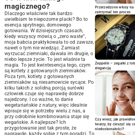
Przepis na kotlety z gotowanych
magicznego?
Przerzedzone włosy na 
ziemniaków, który zawsze wychodzi
zatrzymać ten proces
Dlaczego właściwie tak bardzo
Składniki, które pewnie masz w domu:
uwielbiam te niepozorne placki? Bo to
Przygotowanie krok po kroku, bez
esencja sprytnego, domowego
tajemnic:
gotowania. W dzisiejszych czasach,
kiedy wszyscy mówią o „zero waste”,
Gdy klasyka to za mało – moje ulubione
moja babcia praktykowała to od zawsze,
wariacje
nawet o tym nie wiedząc. Zamiast
Wersja dla serożerców
wyrzucać ziemniaki, dawała im drugie, o
A co, jeśli nie jemy jajek?
niebo lepsze życie. To jest właśnie ta
Zielenina i inne dodatki
Zeppelin – zegarki z l
magia. To jest kwintesencja tego, czym
elegancją
Wersja w pełni wegańska
są kotlety z gotowanych ziemniaków.
Poza tym, kotlety z gotowanych
Z czym to się je? Moje sprawdzone
ziemniaków są niesamowicie sycące. Po
połączenia
kilku takich z solidną porcją surówki
Co może pójść nie tak? Czyli odpowiedzi
człowiek czuje się naprawdę dobrze
na wasze pytania
najedzony. I co ważne, to danie
Jakie ziemniaki są najlepsze?
wegetariańskie z natury, więc idealnie
wpisuje się w potrzeby wielu z nas, a
Pomocy, moje kotlety z gotowanych
ziemniaków się rozpadają!
przy odrobinie kombinowania staje się
Czy wiesz, jak prawidł
wegańskie. A najlepsze? Ich
A da się zrobić z surowych ziemniaków?
twarzy, by cieszyć się 
przygotowanie jest tak proste, że
Jak je przechowywać i czy można mrozić?
niedoskonałości?
naprawdę, każdy sobie z tym poradzi. To