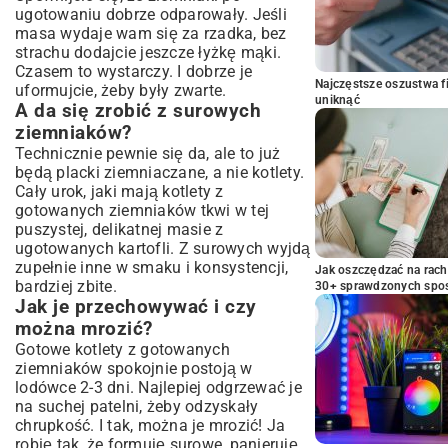
ugotowaniu dobrze odparowały. Jeśli
masa wydaje wam się za rzadka, bez
strachu dodajcie jeszcze łyżkę mąki.
Czasem to wystarczy. I dobrze je
Najczęstsze oszustwa f
uformujcie, żeby były zwarte.
uniknąć
A da się zrobić z surowych
ziemniaków?
Technicznie pewnie się da, ale to już
będą placki ziemniaczane, a nie kotlety.
Cały urok, jaki mają kotlety z
gotowanych ziemniaków tkwi w tej
puszystej, delikatnej masie z
ugotowanych kartofli. Z surowych wyjdą
zupełnie inne w smaku i konsystencji,
Jak oszczędzać na rac
bardziej zbite.
30+ sprawdzonych sp
Jak je przechowywać i czy
można mrozić?
Gotowe kotlety z gotowanych
ziemniaków spokojnie postoją w
lodówce 2-3 dni. Najlepiej odgrzewać je
na suchej patelni, żeby odzyskały
chrupkość. I tak, można je mrozić! Ja
robię tak, że formuję surowe, panieruję,