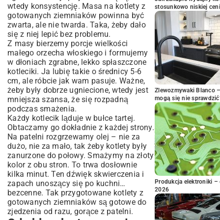
wtedy konsystencję. Masa na kotlety z
stosunkowo niskiej cen
gotowanych ziemniaków powinna być
zwarta, ale nie twarda. Taka, żeby dało
się z niej lepić bez problemu.
Z masy bierzemy porcje wielkości
małego orzecha włoskiego i formujemy
w dłoniach zgrabne, lekko spłaszczone
kotleciki. Ja lubię takie o średnicy 5-6
cm, ale róbcie jak wam pasuje. Ważne,
żeby były dobrze ugniecione, wtedy jest
Zlewozmywaki Blanco – 
mniejsza szansa, że się rozpadną
mogą się nie sprawdzić
podczas smażenia.
Każdy kotlecik ląduje w bułce tartej.
Obtaczamy go dokładnie z każdej strony.
Na patelni rozgrzewamy olej – nie za
dużo, nie za mało, tak żeby kotlety były
zanurzone do połowy. Smażymy na złoty
kolor z obu stron. To trwa dosłownie
kilka minut. Ten dźwięk skwierczenia i
Produkcja elektroniki – 
zapach unoszący się po kuchni…
2026
bezcenne. Tak przygotowane kotlety z
gotowanych ziemniaków są gotowe do
zjedzenia od razu, gorące z patelni.