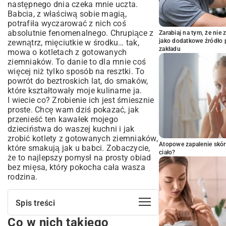
następnego dnia czeka mnie uczta.
Babcia, z właściwą sobie magią,
potrafiła wyczarować z nich coś
absolutnie fenomenalnego. Chrupiące z
Zarabiaj na tym, że ni
jako dodatkowe źródło 
zewnątrz, mięciutkie w środku… tak,
zakładu
mowa o kotletach z gotowanych
ziemniaków. To danie to dla mnie coś
więcej niż tylko sposób na resztki. To
powrót do beztroskich lat, do smaków,
które kształtowały moje kulinarne ja.
I wiecie co? Zrobienie ich jest śmiesznie
proste. Chcę wam dziś pokazać, jak
przenieść ten kawałek mojego
dzieciństwa do waszej kuchni i jak
zrobić kotlety z gotowanych ziemniaków,
Atopowe zapalenie skór
które smakują jak u babci. Zobaczycie,
ciało?
że to najlepszy pomysł na prosty obiad
bez mięsa, który pokocha cała wasza
rodzina.
Spis treści
Co w nich takiego
Co w nich takiego magicznego?