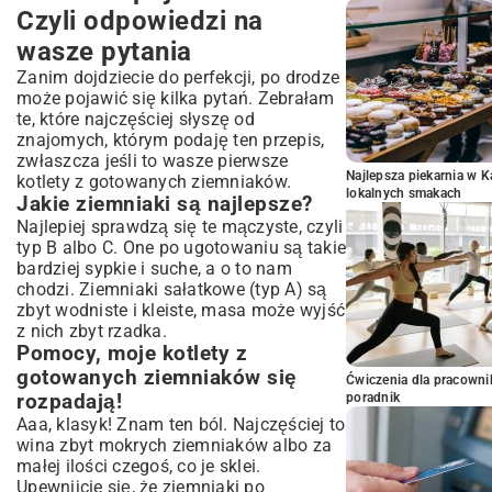
Czyli odpowiedzi na
wasze pytania
Zanim dojdziecie do perfekcji, po drodze
może pojawić się kilka pytań. Zebrałam
te, które najczęściej słyszę od
znajomych, którym podaję ten przepis,
zwłaszcza jeśli to wasze pierwsze
Najlepsza piekarnia w 
kotlety z gotowanych ziemniaków.
lokalnych smakach
Jakie ziemniaki są najlepsze?
Najlepiej sprawdzą się te mączyste, czyli
typ B albo C. One po ugotowaniu są takie
bardziej sypkie i suche, a o to nam
chodzi. Ziemniaki sałatkowe (typ A) są
zbyt wodniste i kleiste, masa może wyjść
z nich zbyt rzadka.
Pomocy, moje kotlety z
gotowanych ziemniaków się
Ćwiczenia dla pracown
rozpadają!
poradnik
Aaa, klasyk! Znam ten ból. Najczęściej to
wina zbyt mokrych ziemniaków albo za
małej ilości czegoś, co je sklei.
Upewnijcie się, że ziemniaki po