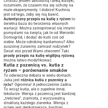
Chociaż jestem absolutną fanką klasyki,
rozumiem, że czasem ma się ochotę na
małe eksperymenty. I dobrze! Kuchnia
jest od tego, żeby się nią bawić.
Autentyczny przepis na kutię z ryżem
to
świetna baza do tworzenia własnych
wariacji. Można zainspirować się innymi
pomysłami na święta, jak te od
Weroniki
Domogród
, i dodać do kutii coś od
siebie. Może odrobinę kardamonu? Albo
suszonej żurawiny zamiast rodzynek?
Świat stoi przed Wami otworem! Taki
prosty przepis na kutię wigilijną ryżową
można łatwo modyfikować.
Kutia z pszenicą vs. kutia z
ryżem – porównanie smaków
To odwieczna debata w wielu domach.
Jaka jest
różnica kutia z pszenicy a
ryżu
? Ogromna! A jednocześnie żadna.
To wciąż kutia, ale o zupełnie innej
teksturze. Wersja z pszenicą jest bardziej
„treściwa”, ziarnista, z wyczuwalną
strukturą każdego ziarenka. Wersja z
ryżem jest delikatniejsza, bardziej