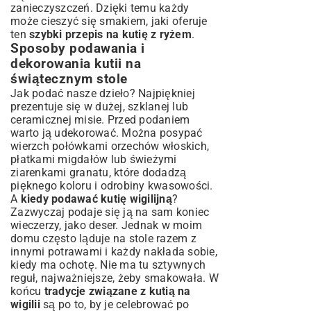
zanieczyszczeń. Dzięki temu każdy
może cieszyć się smakiem, jaki oferuje
ten
szybki przepis na kutię z ryżem
.
Sposoby podawania i
dekorowania kutii na
świątecznym stole
Jak podać nasze dzieło? Najpiękniej
prezentuje się w dużej, szklanej lub
ceramicznej misie. Przed podaniem
warto ją udekorować. Można posypać
wierzch połówkami orzechów włoskich,
płatkami migdałów lub świeżymi
ziarenkami granatu, które dodadzą
pięknego koloru i odrobiny kwasowości.
A
kiedy podawać kutię wigilijną
?
Zazwyczaj podaje się ją na sam koniec
wieczerzy, jako deser. Jednak w moim
domu często ląduje na stole razem z
innymi potrawami i każdy nakłada sobie,
kiedy ma ochotę. Nie ma tu sztywnych
reguł, najważniejsze, żeby smakowała. W
końcu
tradycje związane z kutią na
wigilii
są po to, by je celebrować po