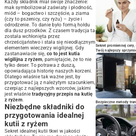
Każdy składnik miał swoje znaczenie:
świątecznym stole
mak symbolizował zaświaty i płodność,
Podsumowanie: Celebruj tradycję z
miód – bogactwo i szczęście, a ziarna
domową kutią z ryżem
(czy to pszenicy, czy ryżu) – życie i
odrodzenie. To danie było formą hołdu
dla dusz przodków. Z czasem tradycja ta
została wchłonięta przez
chrześcijaństwo i stała się nieodłącznym
Sekret promiennej cery,
elementem wieczerzy wigilijnej. Gdy
Twój najlepszy sprzymi
zastanawiacie się,
co to jest kutia
wigilijna z ryżem
, pamiętajcie, że to nie
tylko deser. To potrawa z duszą,
opowiadająca historię naszych korzeni.
Dlatego właśnie tak ważne jest, by
przygotować ją z należytym szacunkiem,
czerpiąc z najlepszych wzorców, jakimi
jest właśnie
tradycyjny przepis na kutię
z ryżem
.
Bezpieczne metody trans
Niezbędne składniki do
przygotowania idealnej
kutii z ryżem
Sekret idealnej kutii tkwi w jakości