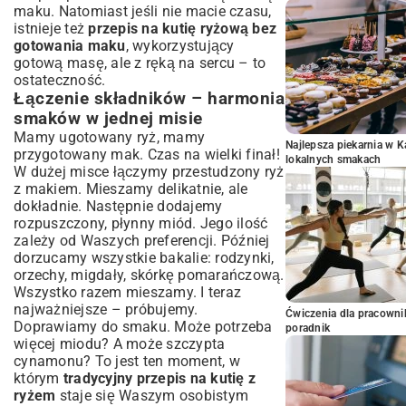
maku
. Natomiast jeśli nie macie czasu,
istnieje też
przepis na kutię ryżową bez
gotowania maku
, wykorzystujący
gotową masę, ale z ręką na sercu – to
ostateczność.
Łączenie składników – harmonia
smaków w jednej misie
Mamy ugotowany ryż, mamy
Najlepsza piekarnia w 
przygotowany mak. Czas na wielki finał!
lokalnych smakach
W dużej misce łączymy przestudzony ryż
z makiem. Mieszamy delikatnie, ale
dokładnie. Następnie dodajemy
rozpuszczony, płynny miód. Jego ilość
zależy od Waszych preferencji. Później
dorzucamy wszystkie bakalie: rodzynki,
orzechy, migdały, skórkę pomarańczową.
Wszystko razem mieszamy. I teraz
najważniejsze – próbujemy.
Ćwiczenia dla pracown
Doprawiamy do smaku. Może potrzeba
poradnik
więcej miodu? A może szczypta
cynamonu? To jest ten moment, w
którym
tradycyjny przepis na kutię z
ryżem
staje się Waszym osobistym