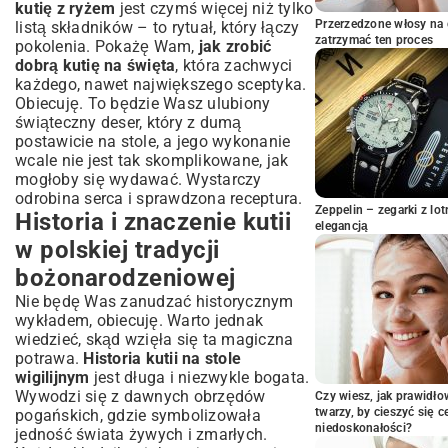
Przepis krok po kroku: Jak przygotować
kutię z ryżem
jest czymś więcej niż tylko
tradycyjną kutię z ryżem?
Przerzedzone włosy na 
listą składników – to rytuał, który łączy
zatrzymać ten proces
pokolenia. Pokażę Wam,
jak zrobić
Gotowanie ryżu do perfekcji – klucz do
dobrą kutię na święta
, która zachwyci
sukcesu
każdego, nawet największego sceptyka.
Przygotowanie maku – metody tradycyjne i
Obiecuję. To będzie Wasz ulubiony
nowoczesne
świąteczny deser, który z dumą
Łączenie składników – harmonia smaków
postawicie na stole, a jego wykonanie
w jednej misie
wcale nie jest tak skomplikowane, jak
Sekrety i wskazówki: Jak uniknąć
mogłoby się wydawać. Wystarczy
błędów i osiągnąć idealną
odrobina serca i sprawdzona receptura.
konsystencję?
Zeppelin – zegarki z l
Historia i znaczenie kutii
elegancją
Kwestia słodyczy – jak doprawić kutię do
w polskiej tradycji
smaku?
Odpowiednie leżakowanie kutii – dlaczego
bożonarodzeniowej
warto poczekać?
Nie będę Was zanudzać historycznym
Różne odsłony kutii: Wariacje przepisu i
wykładem, obiecuję. Warto jednak
inspiracje
wiedzieć, skąd wzięła się ta magiczna
Kutia z pszenicą vs. kutia z ryżem –
potrawa.
Historia kutii na stole
porównanie smaków
wigilijnym
jest długa i niezwykle bogata.
Wywodzi się z dawnych obrzędów
Wegańskie i bezglutenowe alternatywy dla
Czy wiesz, jak prawidł
tradycyjnej kutii
twarzy, by cieszyć się 
pogańskich, gdzie symbolizowała
niedoskonałości?
jedność świata żywych i zmarłych.
Sposoby podawania i dekorowania kutii na