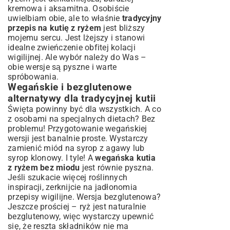
kremowa i aksamitna. Osobiście
uwielbiam obie, ale to właśnie
tradycyjny
przepis na kutię z ryżem
jest bliższy
mojemu sercu. Jest lżejszy i stanowi
idealne zwieńczenie obfitej kolacji
wigilijnej. Ale wybór należy do Was –
obie wersje są pyszne i warte
spróbowania.
Wegańskie i bezglutenowe
alternatywy dla tradycyjnej kutii
Święta powinny być dla wszystkich. A co
z osobami na specjalnych dietach? Bez
problemu! Przygotowanie wegańskiej
wersji jest banalnie proste. Wystarczy
zamienić miód na syrop z agawy lub
syrop klonowy. I tyle! A
wegańska kutia
z ryżem bez miodu
jest równie pyszna.
Jeśli szukacie więcej roślinnych
inspiracji, zerknijcie na
jadłonomia
przepisy wigilijne
. Wersja bezglutenowa?
Jeszcze prościej – ryż jest naturalnie
bezglutenowy, więc wystarczy upewnić
się, że reszta składników nie ma