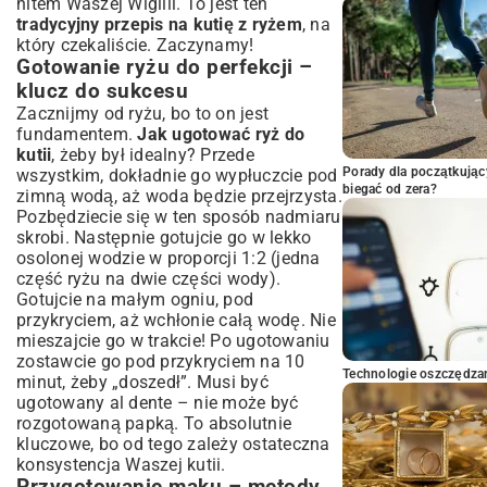
hitem Waszej Wigilii. To jest ten
tradycyjny przepis na kutię z ryżem
, na
który czekaliście. Zaczynamy!
Gotowanie ryżu do perfekcji –
klucz do sukcesu
Zacznijmy od ryżu, bo to on jest
fundamentem.
Jak ugotować ryż do
kutii
, żeby był idealny? Przede
Porady dla początkując
wszystkim, dokładnie go wypłuczcie pod
biegać od zera?
zimną wodą, aż woda będzie przejrzysta.
Pozbędziecie się w ten sposób nadmiaru
skrobi. Następnie gotujcie go w lekko
osolonej wodzie w proporcji 1:2 (jedna
część ryżu na dwie części wody).
Gotujcie na małym ogniu, pod
przykryciem, aż wchłonie całą wodę. Nie
mieszajcie go w trakcie! Po ugotowaniu
zostawcie go pod przykryciem na 10
Technologie oszczędzan
minut, żeby „doszedł”. Musi być
ugotowany al dente – nie może być
rozgotowaną papką. To absolutnie
kluczowe, bo od tego zależy ostateczna
konsystencja Waszej kutii.