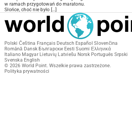
w ramach przygotowań do maratonu.
Słońce, choć nie było […]
Polski
Čeština
Français
Deutsch
Español
Slovenčina
Română
Dansk
Български
Eesti
Suomi
Ελληνικά
Italiano
Magyar
Lietuvių
Latviešu
Norsk
Português
Srpski
Svenska
English
© 2026 World Point. Wszelkie prawa zastrzeżone.
Polityka prywatności