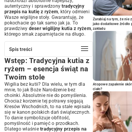
nadchodzi absolutnie najlepszy,
autentyczny i sprawdzony
tradycyjny
przepis na kutię z ryżem
, który odmieni
Wasze wigilijne stoły. Gwarantuję, że
Zarabiaj na tym, że ni
pokochacie go tak samo jak ja. To
jako dodatkowe źródło 
prawdziwy
deser wigilijny kutia z ryżem
,
zakładu
którego smak zapamiętacie na długo.
Spis treści
Wstęp: Tradycyjna kutia z
Wstęp: Tradycyjna kutia z ryżem –
esencja świąt na Twoim stole
ryżem – esencja świąt na
Historia i znaczenie kutii w polskiej
Twoim stole
tradycji bożonarodzeniowej
Wigilia bez kutii? Dla wielu, w tym dla
Atopowe zapalenie skór
Niezbędne składniki do przygotowania
mnie, to jak Boże Narodzenie bez
ciało?
idealnej kutii z ryżem
choinki. Absolutnie nie do pomyślenia.
Wybór odpowiedniego ryżu – podstawa
Chociaż korzenie tej potrawy sięgają
doskonałego smaku
Kresów Wschodnich, to na stałe wpisała
Sekret maku, miodu i bakalii – serce
się w kanon polskich dań świątecznych.
wigilijnego deseru
To danie symbolizuje obfitość,
Dodatki i przyprawy, które wzbogacą
pomyślność i pamięć o przodkach.
aromat kutii
Dlatego właśnie
tradycyjny przepis na