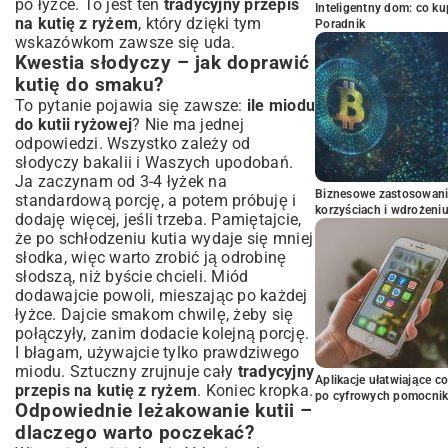
po łyżce. To jest ten
tradycyjny przepis
Inteligentny dom: co k
na kutię z ryżem
, który dzięki tym
Poradnik
wskazówkom zawsze się uda.
Kwestia słodyczy – jak doprawić
kutię do smaku?
To pytanie pojawia się zawsze:
ile miodu
do kutii ryżowej
? Nie ma jednej
odpowiedzi. Wszystko zależy od
słodyczy bakalii i Waszych upodobań.
Ja zaczynam od 3-4 łyżek na
Biznesowe zastosowani
standardową porcję, a potem próbuję i
korzyściach i wdrożeni
dodaję więcej, jeśli trzeba. Pamiętajcie,
że po schłodzeniu kutia wydaje się mniej
słodka, więc warto zrobić ją odrobinę
słodszą, niż byście chcieli. Miód
dodawajcie powoli, mieszając po każdej
łyżce. Dajcie smakom chwilę, żeby się
połączyły, zanim dodacie kolejną porcję.
I błagam, używajcie tylko prawdziwego
miodu. Sztuczny zrujnuje cały
tradycyjny
Aplikacje ułatwiające c
przepis na kutię z ryżem
. Koniec kropka.
po cyfrowych pomocni
Odpowiednie leżakowanie kutii –
dlaczego warto poczekać?