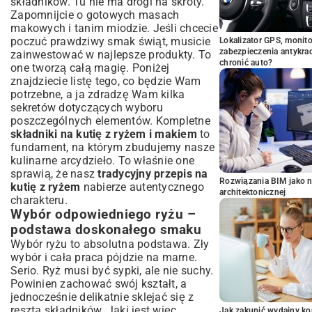
składników. Tu nie ma drogi na skróty.
Zapomnijcie o gotowych masach
makowych i tanim miodzie. Jeśli chcecie
poczuć prawdziwy smak świąt, musicie
Lokalizator GPS, monito
zabezpieczenia antykra
zainwestować w najlepsze produkty. To
chronić auto?
one tworzą całą magię. Poniżej
znajdziecie listę tego, co będzie Wam
potrzebne, a ja zdradzę Wam kilka
sekretów dotyczących wyboru
poszczególnych elementów. Kompletne
składniki na kutię z ryżem i makiem
to
fundament, na którym zbudujemy nasze
kulinarne arcydzieło. To właśnie one
sprawią, że nasz
tradycyjny przepis na
Rozwiązania BIM jako n
kutię z ryżem
nabierze autentycznego
architektonicznej
charakteru.
Wybór odpowiedniego ryżu –
podstawa doskonałego smaku
Wybór ryżu to absolutna podstawa. Zły
wybór i cała praca pójdzie na marne.
Serio. Ryż musi być sypki, ale nie suchy.
Powinien zachować swój kształt, a
jednocześnie delikatnie sklejać się z
resztą składników. Jaki jest więc
Jak zakupić wydajny ko