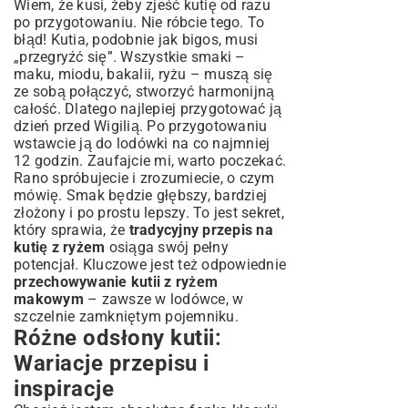
Wiem, że kusi, żeby zjeść kutię od razu
po przygotowaniu. Nie róbcie tego. To
błąd! Kutia, podobnie jak bigos, musi
„przegryźć się”. Wszystkie smaki –
maku, miodu, bakalii, ryżu – muszą się
ze sobą połączyć, stworzyć harmonijną
całość. Dlatego najlepiej przygotować ją
dzień przed Wigilią. Po przygotowaniu
wstawcie ją do lodówki na co najmniej
12 godzin. Zaufajcie mi, warto poczekać.
Rano spróbujecie i zrozumiecie, o czym
mówię. Smak będzie głębszy, bardziej
złożony i po prostu lepszy. To jest sekret,
który sprawia, że
tradycyjny przepis na
kutię z ryżem
osiąga swój pełny
potencjał. Kluczowe jest też odpowiednie
przechowywanie kutii z ryżem
makowym
– zawsze w lodówce, w
szczelnie zamkniętym pojemniku.
Różne odsłony kutii:
Wariacje przepisu i
inspiracje