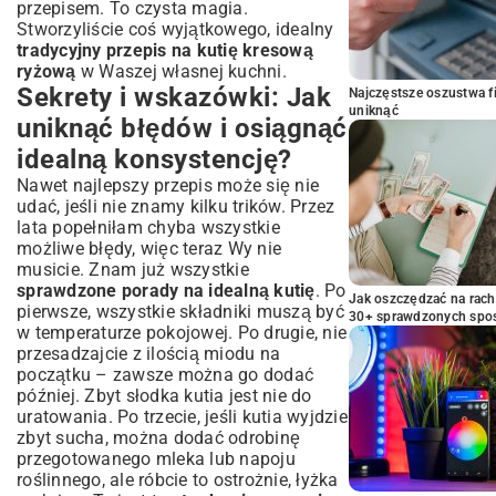
przepisem. To czysta magia.
Stworzyliście coś wyjątkowego, idealny
tradycyjny przepis na kutię kresową
ryżową
w Waszej własnej kuchni.
Sekrety i wskazówki: Jak
Najczęstsze oszustwa f
uniknąć
uniknąć błędów i osiągnąć
idealną konsystencję?
Nawet najlepszy przepis może się nie
udać, jeśli nie znamy kilku trików. Przez
lata popełniłam chyba wszystkie
możliwe błędy, więc teraz Wy nie
musicie. Znam już wszystkie
sprawdzone porady na idealną kutię
. Po
Jak oszczędzać na rac
pierwsze, wszystkie składniki muszą być
30+ sprawdzonych sp
w temperaturze pokojowej. Po drugie, nie
przesadzajcie z ilością miodu na
początku – zawsze można go dodać
później. Zbyt słodka kutia jest nie do
uratowania. Po trzecie, jeśli kutia wyjdzie
zbyt sucha, można dodać odrobinę
przegotowanego mleka lub napoju
roślinnego, ale róbcie to ostrożnie, łyżka