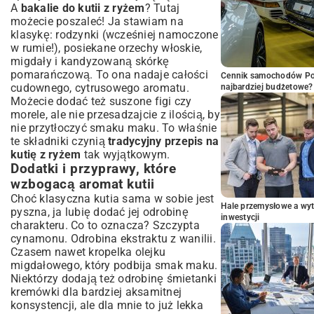
A
bakalie do kutii z ryżem
? Tutaj
możecie poszaleć! Ja stawiam na
klasykę: rodzynki (wcześniej namoczone
w rumie!), posiekane orzechy włoskie,
migdały i kandyzowaną skórkę
pomarańczową. To ona nadaje całości
Cennik samochodów Por
cudownego, cytrusowego aromatu.
najbardziej budżetowe?
Możecie dodać też suszone figi czy
morele, ale nie przesadzajcie z ilością, by
nie przytłoczyć smaku maku. To właśnie
te składniki czynią
tradycyjny przepis na
kutię z ryżem
tak wyjątkowym.
Dodatki i przyprawy, które
wzbogacą aromat kutii
Choć klasyczna kutia sama w sobie jest
Hale przemysłowe a wyt
pyszna, ja lubię dodać jej odrobinę
inwestycji
charakteru. Co to oznacza? Szczypta
cynamonu. Odrobina ekstraktu z wanilii.
Czasem nawet kropelka olejku
migdałowego, który podbija smak maku.
Niektórzy dodają też odrobinę śmietanki
kremówki dla bardziej aksamitnej
konsystencji, ale dla mnie to już lekka