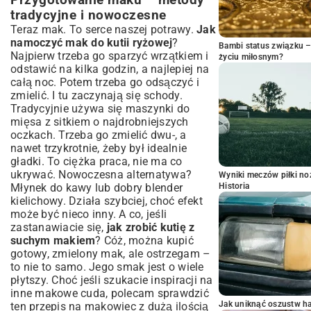
Przygotowanie maku – metody
tradycyjne i nowoczesne
Teraz mak. To serce naszej potrawy.
Jak
namoczyć mak do kutii ryżowej
?
Bambi status związku 
Najpierw trzeba go sparzyć wrzątkiem i
życiu miłosnym?
odstawić na kilka godzin, a najlepiej na
całą noc. Potem trzeba go odsączyć i
zmielić. I tu zaczynają się schody.
Tradycyjnie używa się maszynki do
mięsa z sitkiem o najdrobniejszych
oczkach. Trzeba go zmielić dwu-, a
nawet trzykrotnie, żeby był idealnie
gładki. To ciężka praca, nie ma co
ukrywać. Nowoczesna alternatywa?
Wyniki meczów piłki noż
Młynek do kawy lub dobry blender
Historia
kielichowy. Działa szybciej, choć efekt
może być nieco inny. A co, jeśli
zastanawiacie się,
jak zrobić kutię z
suchym makiem
? Cóż, można kupić
gotowy, zmielony mak, ale ostrzegam –
to nie to samo. Jego smak jest o wiele
płytszy. Choć jeśli szukacie inspiracji na
inne makowe cuda, polecam sprawdzić
Jak uniknąć oszustw h
ten
przepis na makowiec z dużą ilością