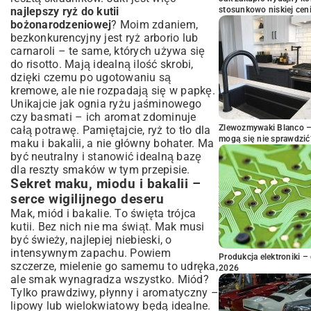
najlepszy ryż do kutii
stosunkowo niskiej cen
bożonarodzeniowej
? Moim zdaniem,
bezkonkurencyjny jest ryż arborio lub
carnaroli – te same, których używa się
do risotto. Mają idealną ilość skrobi,
dzięki czemu po ugotowaniu są
kremowe, ale nie rozpadają się w papkę.
Unikajcie jak ognia ryżu jaśminowego
czy basmati – ich aromat zdominuje
Zlewozmywaki Blanco – 
całą potrawę. Pamiętajcie, ryż to tło dla
mogą się nie sprawdzić
maku i bakalii, a nie główny bohater. Ma
być neutralny i stanowić idealną bazę
dla reszty smaków w tym przepisie.
Sekret maku, miodu i bakalii –
serce wigilijnego deseru
Mak, miód i bakalie. To święta trójca
kutii. Bez nich nie ma świąt. Mak musi
być świeży, najlepiej niebieski, o
intensywnym zapachu. Powiem
Produkcja elektroniki – 
szczerze, mielenie go samemu to udręka,
2026
ale smak wynagradza wszystko. Miód?
Tylko prawdziwy, płynny i aromatyczny –
lipowy lub wielokwiatowy będą idealne.