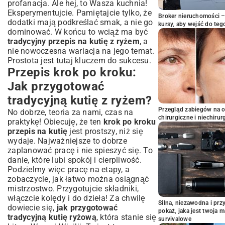
profanacja. Ale hej, to Wasza kuchnia!
Eksperymentujcie. Pamiętajcie tylko, że
Broker nieruchomości – 
dodatki mają podkreślać smak, a nie go
kursy, aby wejść do teg
dominować. W końcu to wciąż ma być
tradycyjny przepis na kutię z ryżem
, a
nie nowoczesna wariacja na jego temat.
Prostota jest tutaj kluczem do sukcesu.
Przepis krok po kroku:
Jak przygotować
tradycyjną kutię z ryżem?
Przegląd zabiegów na 
No dobrze, teoria za nami, czas na
chirurgiczne i niechirur
praktykę! Obiecuję, że ten
krok po kroku
przepis na kutię
jest prostszy, niż się
wydaje. Najważniejsze to dobrze
zaplanować pracę i nie spieszyć się. To
danie, które lubi spokój i cierpliwość.
Podzielmy więc pracę na etapy, a
zobaczycie, jak łatwo można osiągnąć
mistrzostwo. Przygotujcie składniki,
włączcie kolędy i do dzieła! Za chwilę
Silna, niezawodna i pr
dowiecie się,
jak przygotować
pokaż, jaka jest twoja 
tradycyjną kutię ryżową
, która stanie się
survivalowe