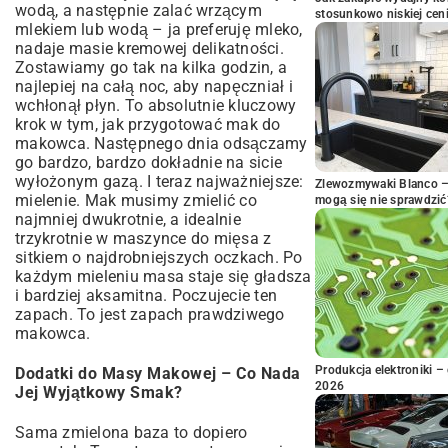
wodą, a następnie zalać wrzącym
stosunkowo niskiej cen
mlekiem lub wodą – ja preferuję mleko,
nadaje masie kremowej delikatności.
Zostawiamy go tak na kilka godzin, a
najlepiej na całą noc, aby napęczniał i
wchłonął płyn. To absolutnie kluczowy
krok w tym, jak przygotować mak do
makowca. Następnego dnia odsączamy
go bardzo, bardzo dokładnie na sicie
wyłożonym gazą. I teraz najważniejsze:
Zlewozmywaki Blanco – 
mielenie. Mak musimy zmielić co
mogą się nie sprawdzić
najmniej dwukrotnie, a idealnie
trzykrotnie w maszynce do mięsa z
sitkiem o najdrobniejszych oczkach. Po
każdym mieleniu masa staje się gładsza
i bardziej aksamitna. Poczujecie ten
zapach. To jest zapach prawdziwego
makowca.
Produkcja elektroniki – 
Dodatki do Masy Makowej – Co Nada
2026
Jej Wyjątkowy Smak?
Sama zmielona baza to dopiero