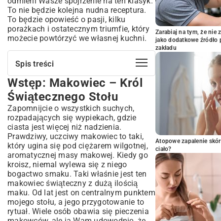
odmieni Wasze spojrzenie na ten klasyk.
To nie będzie kolejna nudna receptura.
To będzie opowieść o pasji, kilku
porażkach i ostatecznym triumfie, który
Zarabiaj na tym, że ni
możecie powtórzyć we własnej kuchni.
jako dodatkowe źródło 
zakładu
Spis treści
Wstęp: Makowiec – Król
Wstęp: Makowiec – Król Świątecznego
Stołu
Świątecznego Stołu
Sekret Idealnego Makowca z Bogatym
Zapomnijcie o wszystkich suchych,
Nadzieniem
rozpadających się wypiekach, gdzie
Jak Wybrać Najlepszy Mak do Wypieku?
ciasta jest więcej niż nadzienia.
Przygotowanie Masy Makowej – Krok po
Prawdziwy, uczciwy makowiec to taki,
Atopowe zapalenie skór
Kroku
który ugina się pod ciężarem wilgotnej,
ciało?
aromatycznej masy makowej. Kiedy go
Ciasto na Makowiec – Elastyczne i
kroisz, niemal wylewa się z niego
Smaczne Podstawa
bogactwo smaku. Taki właśnie jest ten
Drożdżowe, Kruche czy Szybkie? Wybór
makowiec świąteczny z dużą ilością
Idealnego Spodu
maku. Od lat jest on centralnym punktem
Wyrabianie i Wyrastanie – Gwarancja
mojego stołu, a jego przygotowanie to
Puszystości
rytuał. Wiele osób obawia się pieczenia
Składanie i Pieczenie Makowca –
makowców, ale ja Wam udowodnię, że