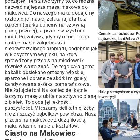
początek. Teraz tworzymy to, co można
nazwać najlepsza masa makowa do
makowca. Do naszego maku dodajemy
roztopione masło, żółtka jaj utarte z
cukrem (białka ubijemy na sztywną
pianę później), a przede wszystkim
Cennik samochodów Por
miód. Prawdziwy, płynny miód. To on
najbardziej budżetowe?
nadaje masie wilgotności i
niepowtarzalnego aromatu, podobnie jak
w klasycznym wypieku, na który
sprawdzony przepis na miodownik
również warto znać. Do tego cała gama
bakalii: posiekane orzechy włoskie,
sparzone i obrane ze skórki migdały,
kandyzowana skórka pomarańczowa.
Nie żałujcie ich! Na koniec delikatnie
Hale przemysłowe a wyt
łączymy masę z ubitą na sztywno pianą
inwestycji
z białek. To doda jej lekkości i
puszystości. Mieszamy delikatnie, żeby
nie zniszczyć bąbelków powietrza. Nasz
przepis na makowiec z dużą ilością
maku właśnie nabiera kształtów.
Ciasto na Makowiec –