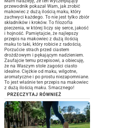
Mam nadzieję, że ten wyczerpujący
przewodnik pokazał Wam, jak zrobić
makowiec z dużą ilością maku, który
zachwyci każdego. To nie jest tylko zbiór
składników i kroków. To filozofia
pieczenia, w której liczy się serce, jakość
i hojność. Pamiętajcie, że najlepszy
przepis na makowiec z dużą ilością
maku to taki, który robicie z radością.
Porzućcie strach przed ciastem
drożdżowym i pękającym nadzieniem.
Zaufajcie temu przepisowi, a obiecuję,
że na Waszym stole zagości ciasto
idealne. Ciężkie od maku, wilgotne,
aromatyczne i po prostu niezapomniane.
To jest właśnie ten przepis na makowiec
z dużą ilością maku. Smacznego!
PRZECZYTAJ RÓWNIEŻ