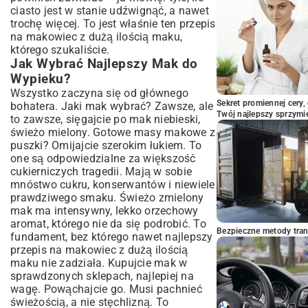
ciasto jest w stanie udźwignąć, a nawet
trochę więcej. To jest właśnie ten przepis
na makowiec z dużą ilością maku,
którego szukaliście.
Jak Wybrać Najlepszy Mak do
Wypieku?
Wszystko zaczyna się od głównego
Sekret promiennej cery,
bohatera. Jaki mak wybrać? Zawsze, ale
Twój najlepszy sprzymi
to zawsze, sięgajcie po mak niebieski,
świeżo mielony. Gotowe masy makowe z
puszki? Omijajcie szerokim łukiem. To
one są odpowiedzialne za większość
cukierniczych tragedii. Mają w sobie
mnóstwo cukru, konserwantów i niewiele
prawdziwego smaku. Świeżo zmielony
mak ma intensywny, lekko orzechowy
aromat, którego nie da się podrobić. To
Bezpieczne metody trans
fundament, bez którego nawet najlepszy
przepis na makowiec z dużą ilością
maku nie zadziała. Kupujcie mak w
sprawdzonych sklepach, najlepiej na
wagę. Powąchajcie go. Musi pachnieć
świeżością, a nie stęchlizną. To