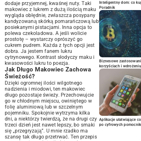
Inteligentny dom: co k
dodaje przyjemnej, kwaśnej nuty. Taki
Poradnik
makowiec z lukrem z dużą ilością maku
wygląda obłędnie, zwłaszcza posypany
kandyzowaną skórką pomarańczową lub
posiekanymi pistacjami. Inna opcja to
polewa czekoladowa. A jeśli wolicie
prostotę – wystarczy oprószyć go
cukrem pudrem. Każda z tych opcji jest
dobra. Ja jestem fanem lukru
cytrynowego. Kontrast słodyczy maku i
Biznesowe zastosowani
kwasowości lukru to poezja.
korzyściach i wdrożeni
Jak Długo Makowiec Zachowa
Świeżość?
Dzięki ogromnej ilości wilgotnego
nadzienia i miodowi, ten makowiec
długo pozostaje świeży. Przechowujcie
go w chłodnym miejscu, owiniętego w
folię aluminiową lub w szczelnym
pojemniku. Spokojnie wytrzyma kilka
dni, a niektórzy twierdzą, że na drugi czy
Aplikacje ułatwiające c
trzeci dzień jest nawet lepszy, bo smaki
po cyfrowych pomocni
się „przegryzają”. U mnie rzadko ma
szansę tak długo przetrwać. Ten przepis