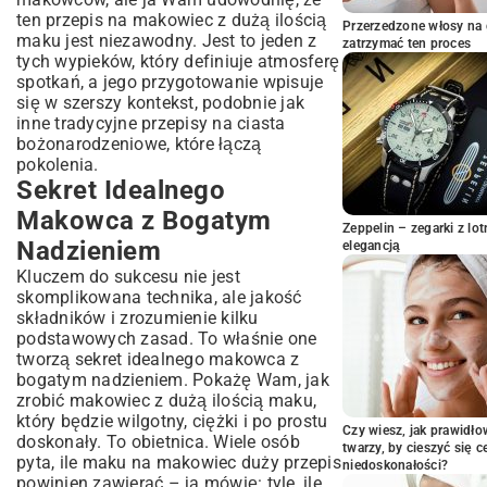
Porady Mistrza
ten przepis na makowiec z dużą ilością
Przerzedzone włosy na 
Jak Zawinąć Makowiec, by Nadzienie Nie
maku jest niezawodny. Jest to jeden z
zatrzymać ten proces
Wypłynęło?
tych wypieków, który definiuje atmosferę
Optymalna Temperatura i Czas Pieczenia
spotkań, a jego przygotowanie wpisuje
się w szerszy kontekst, podobnie jak
Dekoracja i Przechowywanie Makowca
inne tradycyjne
przepisy na ciasta
Lukier, Polewa czy Cukier Pudrowy?
bożonarodzeniowe
, które łączą
Idealne Wykończenie
pokolenia.
Jak Długo Makowiec Zachowa Świeżość?
Sekret Idealnego
Wariacje na Temat Makowca –
Makowca z Bogatym
Eksperymentuj w Kuchni!
Zeppelin – zegarki z l
Nadzieniem
elegancją
Makowiec Bez Pieczenia – Szybka
Alternatywa
Kluczem do sukcesu nie jest
Makowiec Wegański i Bezglutenowy
skomplikowana technika, ale jakość
składników i zrozumienie kilku
Podsumowanie: Smak Tradycji w Twojej
podstawowych zasad. To właśnie one
Kuchni
tworzą sekret idealnego makowca z
bogatym nadzieniem. Pokażę Wam, jak
zrobić makowiec z dużą ilością maku,
który będzie wilgotny, ciężki i po prostu
Czy wiesz, jak prawidł
doskonały. To obietnica. Wiele osób
twarzy, by cieszyć się 
pyta, ile maku na makowiec duży przepis
niedoskonałości?
powinien zawierać – ja mówię: tyle, ile