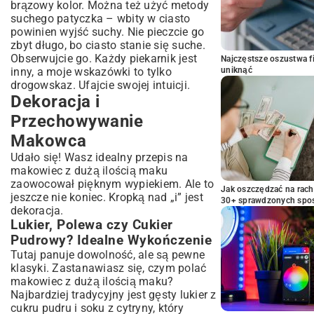
brązowy kolor. Można też użyć metody
suchego patyczka – wbity w ciasto
powinien wyjść suchy. Nie pieczcie go
zbyt długo, bo ciasto stanie się suche.
Obserwujcie go. Każdy piekarnik jest
Najczęstsze oszustwa f
uniknąć
inny, a moje wskazówki to tylko
drogowskaz. Ufajcie swojej intuicji.
Dekoracja i
Przechowywanie
Makowca
Udało się! Wasz idealny przepis na
makowiec z dużą ilością maku
zaowocował pięknym wypiekiem. Ale to
Jak oszczędzać na rac
jeszcze nie koniec. Kropką nad „i” jest
30+ sprawdzonych sp
dekoracja.
Lukier, Polewa czy Cukier
Pudrowy? Idealne Wykończenie
Tutaj panuje dowolność, ale są pewne
klasyki. Zastanawiasz się, czym polać
makowiec z dużą ilością maku?
Najbardziej tradycyjny jest gęsty lukier z
cukru pudru i soku z cytryny, który