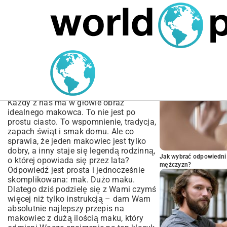
MARIUSZ ŁAMAGA
05.10.2025
SPORT
POPULARNE A
Przepis na Makowiec z
Dużą Ilością Maku |
Sekretny Składnik
Każdy z nas ma w głowie obraz
idealnego makowca. To nie jest po
prostu ciasto. To wspomnienie, tradycja,
zapach świąt i smak domu. Ale co
sprawia, że jeden makowiec jest tylko
dobry, a inny staje się legendą rodzinną,
Jak wybrać odpowiedni 
o której opowiada się przez lata?
mężczyzn?
Odpowiedź jest prosta i jednocześnie
skomplikowana: mak. Dużo maku.
Dlatego dziś podzielę się z Wami czymś
więcej niż tylko instrukcją – dam Wam
absolutnie najlepszy przepis na
makowiec z dużą ilością maku, który