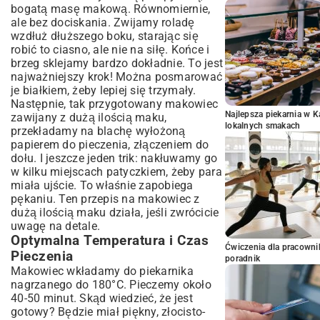
bogatą masę makową. Równomiernie,
ale bez dociskania. Zwijamy roladę
wzdłuż dłuższego boku, starając się
robić to ciasno, ale nie na siłę. Końce i
brzeg sklejamy bardzo dokładnie. To jest
najważniejszy krok! Można posmarować
je białkiem, żeby lepiej się trzymały.
Następnie, tak przygotowany makowiec
Najlepsza piekarnia w 
zawijany z dużą ilością maku,
lokalnych smakach
przekładamy na blachę wyłożoną
papierem do pieczenia, złączeniem do
dołu. I jeszcze jeden trik: nakłuwamy go
w kilku miejscach patyczkiem, żeby para
miała ujście. To właśnie zapobiega
pękaniu. Ten przepis na makowiec z
dużą ilością maku działa, jeśli zwrócicie
uwagę na detale.
Optymalna Temperatura i Czas
Ćwiczenia dla pracown
Pieczenia
poradnik
Makowiec wkładamy do piekarnika
nagrzanego do 180°C. Pieczemy około
40-50 minut. Skąd wiedzieć, że jest
gotowy? Będzie miał piękny, złocisto-