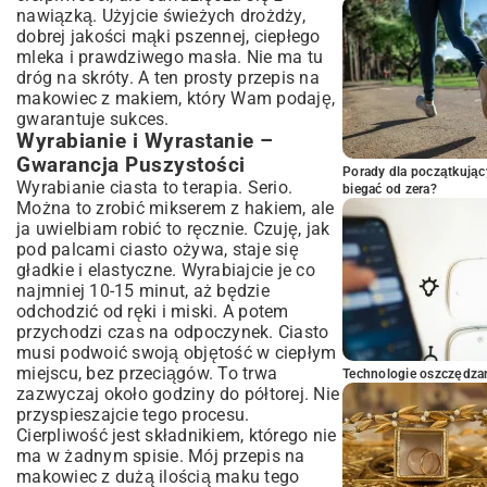
nawiązką. Użyjcie świeżych drożdży,
dobrej jakości mąki pszennej, ciepłego
mleka i prawdziwego masła. Nie ma tu
dróg na skróty. A ten prosty przepis na
makowiec z makiem, który Wam podaję,
gwarantuje sukces.
Wyrabianie i Wyrastanie –
Gwarancja Puszystości
Porady dla początkując
Wyrabianie ciasta to terapia. Serio.
biegać od zera?
Można to zrobić mikserem z hakiem, ale
ja uwielbiam robić to ręcznie. Czuję, jak
pod palcami ciasto ożywa, staje się
gładkie i elastyczne. Wyrabiajcie je co
najmniej 10-15 minut, aż będzie
odchodzić od ręki i miski. A potem
przychodzi czas na odpoczynek. Ciasto
musi podwoić swoją objętość w ciepłym
miejscu, bez przeciągów. To trwa
Technologie oszczędzan
zazwyczaj około godziny do półtorej. Nie
przyspieszajcie tego procesu.
Cierpliwość jest składnikiem, którego nie
ma w żadnym spisie. Mój przepis na
makowiec z dużą ilością maku tego