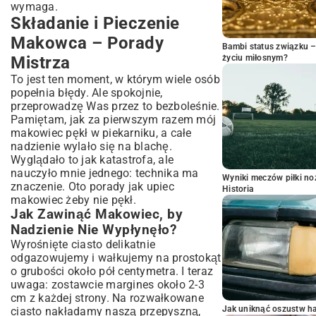
wymaga.
Składanie i Pieczenie
Makowca – Porady
Bambi status związku 
życiu miłosnym?
Mistrza
To jest ten moment, w którym wiele osób
popełnia błędy. Ale spokojnie,
przeprowadzę Was przez to bezboleśnie.
Pamiętam, jak za pierwszym razem mój
makowiec pękł w piekarniku, a całe
nadzienie wylało się na blachę.
Wyglądało to jak katastrofa, ale
nauczyło mnie jednego: technika ma
Wyniki meczów piłki noż
znaczenie. Oto porady jak upiec
Historia
makowiec żeby nie pękł.
Jak Zawinąć Makowiec, by
Nadzienie Nie Wypłynęło?
Wyrośnięte ciasto delikatnie
odgazowujemy i wałkujemy na prostokąt
o grubości około pół centymetra. I teraz
uwaga: zostawcie margines około 2-3
cm z każdej strony. Na rozwałkowane
Jak uniknąć oszustw h
ciasto nakładamy naszą przepyszną,