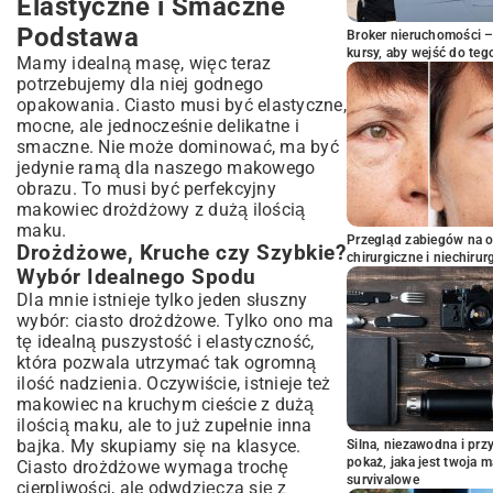
Elastyczne i Smaczne
Podstawa
Broker nieruchomości – 
kursy, aby wejść do teg
Mamy idealną masę, więc teraz
potrzebujemy dla niej godnego
opakowania. Ciasto musi być elastyczne,
mocne, ale jednocześnie delikatne i
smaczne. Nie może dominować, ma być
jedynie ramą dla naszego makowego
obrazu. To musi być perfekcyjny
makowiec drożdżowy z dużą ilością
maku.
Przegląd zabiegów na 
Drożdżowe, Kruche czy Szybkie?
chirurgiczne i niechirur
Wybór Idealnego Spodu
Dla mnie istnieje tylko jeden słuszny
wybór: ciasto drożdżowe. Tylko ono ma
tę idealną puszystość i elastyczność,
która pozwala utrzymać tak ogromną
ilość nadzienia. Oczywiście, istnieje też
makowiec na kruchym cieście z dużą
ilością maku, ale to już zupełnie inna
bajka. My skupiamy się na klasyce.
Silna, niezawodna i pr
pokaż, jaka jest twoja 
Ciasto drożdżowe wymaga trochę
survivalowe
cierpliwości, ale odwdzięcza się z