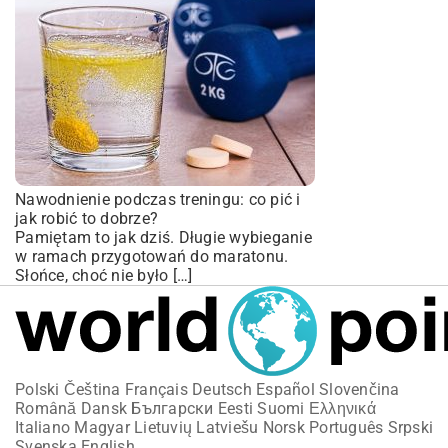
Nawodnienie podczas treningu: co pić i
jak robić to dobrze?
Pamiętam to jak dziś. Długie wybieganie
w ramach przygotowań do maratonu.
Słońce, choć nie było […]
Polski
Čeština
Français
Deutsch
Español
Slovenčina
Română
Dansk
Български
Eesti
Suomi
Ελληνικά
Italiano
Magyar
Lietuvių
Latviešu
Norsk
Português
Srpski
Svenska
English