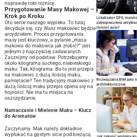
naprawdę robi różnicę.
Przygotowanie Masy Makowej –
Krok po Kroku
Lokalizator GPS, monito
Oto serce naszego wypieku. To tutaj
zabezpieczenia antykra
decyduje się, czy Wasz makowiec będzie
chronić auto?
arcydziełem. Proces przygotowania
masy jest kluczowy, a pytanie „masa
makowa do makowca jak zrobić?” jest
jednym z najczęściej zadawanych.
Zacznijmy od podstaw. Potrzebujemy
około kilograma suchego, niebieskiego
maku. Tak, kilograma. Bo to jest przepis
na makowiec z dużą ilością maku,
Rozwiązania BIM jako n
pamiętacie? Ten tradycyjny makowiec z
architektonicznej
dużą ilością maku przepis opiera się na
hojności. Nie ma tu miejsca na
oszczędzanie.
Namaczanie i Mielenie Maku – Klucz
do Aromatów
Zaczynamy. Mak należy dokładnie
wypłukać na gęstym sicie pod bieżącą
Jak zakupić wydajny ko