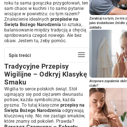
roku ta sama gorączka przygotowań, ten
sam chaos w kuchni i to samo pytanie
wiszące w powietrzu: co tym razem?
Znalezienie idealnych
przepisów na
Zarabiaj na tym, że ni
jako dodatkowe źródło 
Święta Bożego Narodzenia
to sztuka,
zakładu
balansowanie między tradycją a chęcią
spróbowania czegoś nowego. Ale bez
obaw. Jestem tu, żeby pomóc.
Spis treści
Tradycyjne Przepisy
Tradycyjne Przepisy Wigilijne – Odkryj
Klasykę Smaku
Wigilijne – Odkryj Klasykę
Barszcz Czerwony – Sekrety Idealnego
Smaku
Atopowe zapalenie skór
Smaku
ciało?
Wigilia to serce polskich świąt. Stół
Pierogi z Kapustą i Grzybami – Niezbędnik
Stołu Wigilijnego
uginający się pod ciężarem dwunastu
potraw, każda symboliczna, każda
Karp w Wigilijnej Odsłonie – Od Smażonego
pyszna. To tutaj klasyczne
po po Żydowsku
przepisy na
Święta Bożego Narodzenia
odgrywają
Królowie Świątecznych Wypieków –
kluczową rolę. Nic nie zastąpi smaków,
Ciasta i Desery
które znamy od pokoleń. Prawda?
Zapach Dzieciństwa: Jak Upiec Idealne