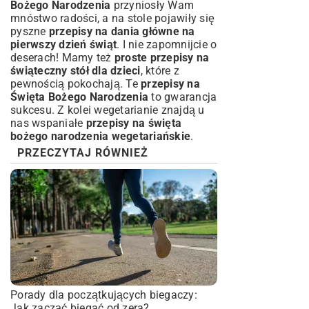
Bożego Narodzenia
przyniosły Wam
mnóstwo radości, a na stole pojawiły się
pyszne
przepisy na dania główne na
pierwszy dzień świąt
. I nie zapomnijcie o
deserach! Mamy też
proste przepisy na
świąteczny stół dla dzieci
, które z
pewnością pokochają. Te
przepisy na
Święta Bożego Narodzenia
to gwarancja
sukcesu. Z kolei wegetarianie znajdą u
nas wspaniałe
przepisy na święta
bożego narodzenia wegetariańskie
.
PRZECZYTAJ RÓWNIEŻ
Porady dla początkujących biegaczy:
Jak zacząć biegać od zera?