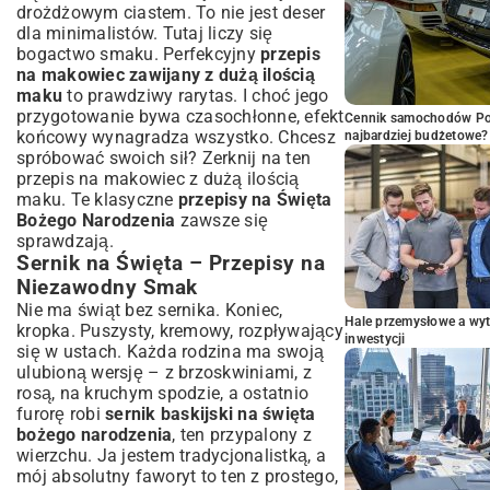
drożdżowym ciastem. To nie jest deser
dla minimalistów. Tutaj liczy się
bogactwo smaku. Perfekcyjny
przepis
na makowiec zawijany z dużą ilością
maku
to prawdziwy rarytas. I choć jego
przygotowanie bywa czasochłonne, efekt
Cennik samochodów Por
końcowy wynagradza wszystko. Chcesz
najbardziej budżetowe?
spróbować swoich sił? Zerknij na ten
przepis na makowiec z dużą ilością
maku
. Te klasyczne
przepisy na Święta
Bożego Narodzenia
zawsze się
sprawdzają.
Sernik na Święta – Przepisy na
Niezawodny Smak
Nie ma świąt bez sernika. Koniec,
Hale przemysłowe a wyt
kropka. Puszysty, kremowy, rozpływający
inwestycji
się w ustach. Każda rodzina ma swoją
ulubioną wersję – z brzoskwiniami, z
rosą, na kruchym spodzie, a ostatnio
furorę robi
sernik baskijski na święta
bożego narodzenia
, ten przypalony z
wierzchu. Ja jestem tradycjonalistką, a
mój absolutny faworyt to ten z prostego,