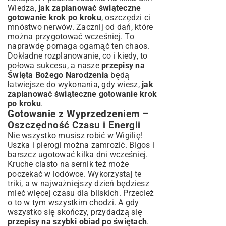
Wiedza,
jak zaplanować świąteczne
gotowanie krok po kroku
, oszczędzi ci
mnóstwo nerwów. Zacznij od dań, które
można przygotować wcześniej. To
naprawdę pomaga ogarnąć ten chaos.
Dokładne rozplanowanie, co i kiedy, to
połowa sukcesu, a nasze
przepisy na
Święta Bożego Narodzenia
będą
łatwiejsze do wykonania, gdy wiesz,
jak
zaplanować świąteczne gotowanie krok
po kroku
.
Gotowanie z Wyprzedzeniem –
Oszczędność Czasu i Energii
Nie wszystko musisz robić w Wigilię!
Uszka i pierogi można zamrozić. Bigos i
barszcz ugotować kilka dni wcześniej.
Kruche ciasto na sernik też może
poczekać w lodówce. Wykorzystaj te
triki, a w najważniejszy dzień będziesz
mieć więcej czasu dla bliskich. Przecież
o to w tym wszystkim chodzi. A gdy
wszystko się skończy, przydadzą się
przepisy na szybki obiad po świętach
.