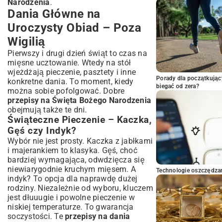
Narodzenia
.
Dania Główne na
Uroczysty Obiad – Poza
Wigilią
Pierwszy i drugi dzień świąt to czas na
mięsne ucztowanie. Wtedy na stół
wjeżdżają pieczenie, pasztety i inne
Porady dla początkując
konkretne dania. To moment, kiedy
biegać od zera?
można sobie pofolgować. Dobre
przepisy na Święta Bożego Narodzenia
obejmują także te dni.
Świąteczne Pieczenie – Kaczka,
Gęś czy Indyk?
Wybór nie jest prosty. Kaczka z jabłkami
i majerankiem to klasyka. Gęś, choć
bardziej wymagająca, odwdzięcza się
niewiarygodnie kruchym mięsem. A
Technologie oszczędzan
indyk? To opcja dla naprawdę dużej
rodziny. Niezależnie od wyboru, kluczem
jest dłuuugie i powolne pieczenie w
niskiej temperaturze. To gwarancja
soczystości. Te
przepisy na dania