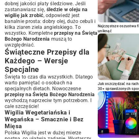
dobrej jakości płaty śledziowe. Jeśli
zastanawiasz się,
śledzie w oleju na
wigilię jak zrobić
, odpowiedź jest
banalnie prosta: dobry olej, dużo cebuli i
Najczęstsze oszustwa f
kilka ziaren ziela angielskiego. To
uniknąć
wszystko. Kompletne
przepisy na Święta
Bożego Narodzenia
muszą to
uwzględniać.
Świąteczne Przepisy dla
Każdego – Wersje
Specjalne
Święta to czas dla wszystkich. Dlatego
warto pamiętać o osobach na
Jak oszczędzać na rac
specjalnych dietach. Nowoczesne
30+ sprawdzonych sp
przepisy na Święta Bożego Narodzenia
wychodzą naprzeciw tym potrzebom. I
całe szczęście!
Wigilia Wegetariańska i
Wegańska – Smacznie i Bez
Mięsa
Polska Wigilia jest w dużej mierze
postna, co ułatwia zadanie. Wystarczy