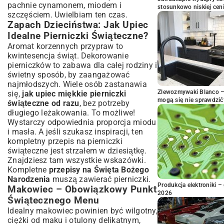
pachnie cynamonem, miodem i
stosunkowo niskiej cen
szczęściem. Uwielbiam ten czas.
Zapach Dzieciństwa: Jak Upiec
Idealne Pierniczki Świąteczne?
Aromat korzennych przypraw to
kwintesencja świąt. Dekorowanie
pierniczków to zabawa dla całej rodziny i
świetny sposób, by zaangażować
najmłodszych. Wiele osób zastanawia
Zlewozmywaki Blanco – 
się,
jak upiec miękkie pierniczki
mogą się nie sprawdzić
świąteczne od razu
, bez potrzeby
długiego leżakowania. To możliwe!
Wystarczy odpowiednia proporcja miodu
i masła. A jeśli szukasz inspiracji, ten
kompletny
przepis na pierniczki
świąteczne
jest strzałem w dziesiątkę.
Znajdziesz tam wszystkie wskazówki.
Kompletne
przepisy na Święta Bożego
Narodzenia
muszą zawierać pierniczki.
Produkcja elektroniki – 
Makowiec – Obowiązkowy Punkt
2026
Świątecznego Menu
Idealny makowiec powinien być wilgotny,
ciężki od maku i otulony delikatnym,