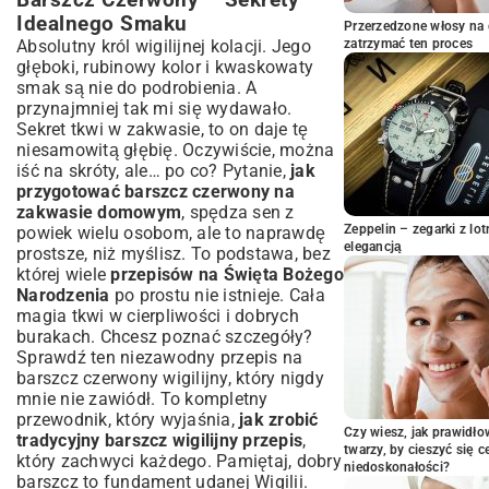
Barszcz Czerwony – Sekrety
Pierniczki Świąteczne?
Idealnego Smaku
Przerzedzone włosy na 
Makowiec – Obowiązkowy Punkt
Absolutny król wigilijnej kolacji. Jego
zatrzymać ten proces
Świątecznego Menu
głęboki, rubinowy kolor i kwaskowaty
Sernik na Święta – Przepisy na
smak są nie do podrobienia. A
Niezawodny Smak
przynajmniej tak mi się wydawało.
Inne Bożonarodzeniowe Ciasta –
Sekret tkwi w zakwasie, to on daje tę
Inspiracje i Pomysły na Słodkie Chwile
niesamowitą głębię. Oczywiście, można
Dania Główne na Uroczysty Obiad –
iść na skróty, ale… po co? Pytanie,
jak
Poza Wigilią
przygotować barszcz czerwony na
Świąteczne Pieczenie – Kaczka, Gęś czy
zakwasie domowym
, spędza sen z
Indyk?
Zeppelin – zegarki z l
powiek wielu osobom, ale to naprawdę
elegancją
prostsze, niż myślisz. To podstawa, bez
Bigos Myśliwski i Inne Sycące Propozycje
której wiele
przepisów na Święta Bożego
Sałatki, Przystawki i Dodatki –
Narodzenia
po prostu nie istnieje. Cała
Uzupełnienie Świątecznego Stołu
magia tkwi w cierpliwości i dobrych
Klasyczna Sałatka Jarzynowa – Przepis
burakach. Chcesz poznać szczegóły?
Babci
Sprawdź ten niezawodny
przepis na
Śledzie w Różnych Odsłonach – Jak Je
barszcz czerwony wigilijny
, który nigdy
Podać?
mnie nie zawiódł. To kompletny
Świąteczne Przepisy dla Każdego –
przewodnik, który wyjaśnia,
jak zrobić
Czy wiesz, jak prawidł
Wersje Specjalne
tradycyjny barszcz wigilijny przepis
,
twarzy, by cieszyć się 
który zachwyci każdego. Pamiętaj, dobry
Wigilia Wegetariańska i Wegańska –
niedoskonałości?
barszcz to fundament udanej Wigilii.
Smacznie i Bez Mięsa