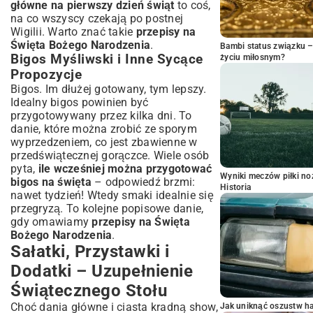
główne na pierwszy dzień świąt
to coś,
na co wszyscy czekają po postnej
Wigilii. Warto znać takie
przepisy na
Święta Bożego Narodzenia
.
Bambi status związku 
Bigos Myśliwski i Inne Sycące
życiu miłosnym?
Propozycje
Bigos. Im dłużej gotowany, tym lepszy.
Idealny bigos powinien być
przygotowywany przez kilka dni. To
danie, które można zrobić ze sporym
wyprzedzeniem, co jest zbawienne w
przedświątecznej gorączce. Wiele osób
pyta,
ile wcześniej można przygotować
Wyniki meczów piłki noż
bigos na święta
– odpowiedź brzmi:
Historia
nawet tydzień! Wtedy smaki idealnie się
przegryzą. To kolejne popisowe danie,
gdy omawiamy
przepisy na Święta
Bożego Narodzenia
.
Sałatki, Przystawki i
Dodatki – Uzupełnienie
Świątecznego Stołu
Choć dania główne i ciasta kradną show,
Jak uniknąć oszustw h