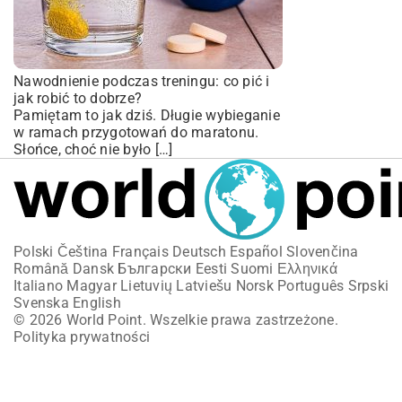
Nawodnienie podczas treningu: co pić i
jak robić to dobrze?
Pamiętam to jak dziś. Długie wybieganie
w ramach przygotowań do maratonu.
Słońce, choć nie było […]
Polski
Čeština
Français
Deutsch
Español
Slovenčina
Română
Dansk
Български
Eesti
Suomi
Ελληνικά
Italiano
Magyar
Lietuvių
Latviešu
Norsk
Português
Srpski
Svenska
English
© 2026 World Point. Wszelkie prawa zastrzeżone.
Polityka prywatności