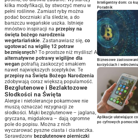
Inteligentny dom: co k
kilka modyfikacji, by stworzyć menu w
Poradnik
pełni roślinne. Zamiast ryby można
podać boczniaki a’la śledzie, a do
barszczu wegańskie uszka. Istnieje
mnóstwo inspiracji na
przepisy na
święta bożego narodzenia
wegetariańskie
. Zastanawiasz się,
co
ugotować na wigilię 12 potraw
bezmięsnych
? To prostsze niż myślisz! A
alternatywne potrawy wigilijne dla
Biznesowe zastosowani
wegan
potrafią zaskoczyć smakiem
korzyściach i wdrożeni
nawet największych sceptyków. Te
przepisy na Święta Bożego Narodzenia
zdobywają coraz większą popularność.
Bezglutenowe i Bezlaktozowe
Słodkości na Święta
Alergie i nietolerancje pokarmowe nie
muszą oznaczać rezygnacji ze
słodkości. Mąki bezglutenowe – jaglana,
Aplikacje ułatwiające c
gryczana, migdałowa – dają ogromne
po cyfrowych pomocni
pole do popisu. Można z nich
wyczarować pyszne ciasta i ciasteczka.
Sprawdzony
bezglutenowe pierniczki