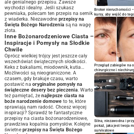
ale genialnego przepisu. Zawsze
wychodzi idealny. Jeśli szukasz
Broker nieruchomości – 
pewniaka, polecam ten
przepis na sernik
kursy, aby wejść do teg
z wiaderka
. Niezawodne
przepisy na
Święta Bożego Narodzenia
są na wagę
złota.
Inne Bożonarodzeniowe Ciasta –
Inspiracje i Pomysły na Słodkie
Chwile
Oprócz wielkiej trójcy jest jeszcze cały
wszechświat świątecznych słodkości.
Przegląd zabiegów na 
Keks z bakaliami, miodownik, kutia…
chirurgiczne i niechirur
Możliwości są nieograniczone. A
czasem, gdy brakuje czasu, warto
postawić na
oryginalne pomysły na
świąteczne desery bez pieczenia
. Warto
też pamiętać, że
najlepsze ciasta na
boże narodzenie domowe
to te, które
sprawiają nam radość. Chcesz więcej
inspiracji? Sprawdź te fantastyczne
przepisy na ciasta bożonarodzeniowe
,
Silna, niezawodna i pr
prawdziwa kopalnia pomysłów. Kolejne
pokaż, jaka jest twoja 
świetne
przepisy na Święta Bożego
survivalowe