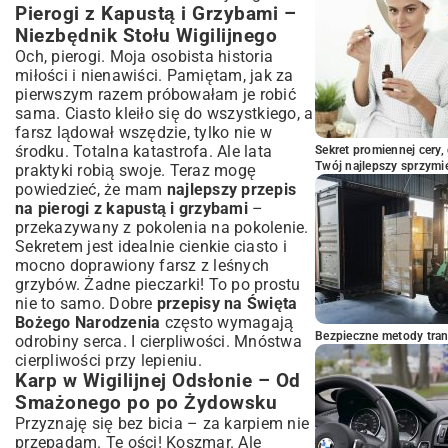
Pierogi z Kapustą i Grzybami –
Bezglutenowe i Bezlaktozowe Słodkości na
Święta
Niezbędnik Stołu Wigilijnego
Och, pierogi. Moja osobista historia
Praktyczne Wskazówki i Triki na Udane
miłości i nienawiści. Pamiętam, jak za
Gotowanie Świąteczne
pierwszym razem próbowałam je robić
Jak Zaplanować Świąteczne Menu bez
sama. Ciasto kleiło się do wszystkiego, a
Stresu?
farsz lądował wszędzie, tylko nie w
Gotowanie z Wyprzedzeniem –
środku. Totalna katastrofa. Ale lata
Sekret promiennej cery,
Oszczędność Czasu i Energii
Twój najlepszy sprzymi
praktyki robią swoje. Teraz mogę
Podsumowanie: Smak Świąt Bożego
powiedzieć, że mam
najlepszy przepis
Narodzenia w Twoim Domu
na pierogi z kapustą i grzybami
–
przekazywany z pokolenia na pokolenie.
Sekretem jest idealnie cienkie ciasto i
mocno doprawiony farsz z leśnych
grzybów. Żadne pieczarki! To po prostu
nie to samo. Dobre
przepisy na Święta
Bożego Narodzenia
często wymagają
Bezpieczne metody trans
odrobiny serca. I cierpliwości. Mnóstwa
cierpliwości przy lepieniu.
Karp w Wigilijnej Odsłonie – Od
Smażonego po po Żydowsku
Przyznaję się bez bicia – za karpiem nie
przepadam. Te ości! Koszmar. Ale