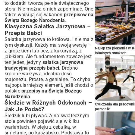
to dodatki tworzą pełnię świątecznego
stołu. Nie można o nich zapominać. One
także wpisują się w kanon
przepisów na
Święta Bożego Narodzenia
.
Klasyczna Sałatka Jarzynowa –
Przepis Babci
Sałatka jarzynowa to królowa. I nie ma z
tym dyskusji. Każdy ma swoją wersję –
Najlepsza piekarnia w 
z groszkiem lub bez, z kukurydzą, z
lokalnych smakach
jabłkiem. Ale fundamentem zawsze jest
ten jeden, jedyny
sałatka jarzynowa
tradycyjna przepis babci
. Drobno
krojone warzywa, idealna ilość
majonezu. Proste, a genialne. To chyba
najpopularniejszy element, jeśli chodzi o
polskie
przepisy na Święta Bożego
Narodzenia
.
Śledzie w Różnych Odsłonach –
Ćwiczenia dla pracown
Jak Je Podać?
poradnik
Śledzik lubi pływać. A na świątecznym
stole powinien pojawić się w kilku
wariantach. W oleju z cebulką, w
śmietanie, po kaszubsku. Podstawa to