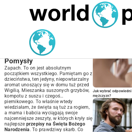
MARIUSZ ŁAMAGA
05.10.2025
SPORT
POPULARNE A
Najlepsze Przepisy na
Święta Bożego
Narodzenia – Sprawdzone
Pomysły
Zapach. To on jest absolutnym
początkiem wszystkiego. Pamiętam go z
dzieciństwa, ten jedyny, niepowtarzalny
aromat unoszący się w domu tuż przed
Wigilią. Mieszanka suszonych grzybów,
Jak wybrać odpowiedni 
kompotu z suszu i czegoś…
mężczyzn?
piernikowego. To właśnie wtedy
wiedziałam, że święta są tuż za rogiem,
a mama i babcia wyciągają swoje
najcenniejsze zeszyty, w których kryły się
najlepsze
przepisy na Święta Bożego
Narodzenia
. To prawdziwy skarb. Co