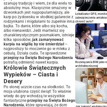
szanuję tradycję i wiem, że dla wielu to
absolutny mus. Klasycznie smażony w
dzwonkach jest najpopularniejszy, ale
Lokalizator GPS, monito
karp po żydowsku w słodkiej galarecie z
zabezpieczenia antykra
rodzynkami i migdałami to zupełnie inna
chronić auto?
bajka. To danie, które albo się kocha,
albo nienawidzi. Jeśli martwisz się
charakterystycznym posmakiem, istnieje
kilka sposobów,
jak zamarynować
karpia na wigilię by nie śmierdział
–
najprostszy to moczenie go w mleku z
cebulą. Działa cuda. Te sprawdzone
przepisy na Święta Bożego Narodzenia
potrafią odmienić nawet karpia.
Rozwiązania BIM jako n
architektonicznej
Królowie Świątecznych
Wypieków – Ciasta i
Desery
Po słonej uczcie czas na słodkości. To
moja ulubiona część świąt! To właśnie
wtedy do gry wchodzą te wszystkie
fantastyczne
przepisy na Święta Bożego
Narodzenia
, które sprawiają, że dom
Jak zakupić wydajny ko