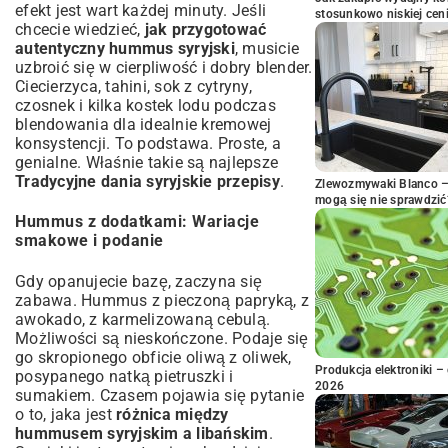
efekt jest wart każdej minuty. Jeśli
stosunkowo niskiej cen
chcecie wiedzieć,
jak przygotować
autentyczny hummus syryjski
, musicie
uzbroić się w cierpliwość i dobry blender.
Ciecierzyca, tahini, sok z cytryny,
czosnek i kilka kostek lodu podczas
blendowania dla idealnie kremowej
konsystencji. To podstawa. Proste, a
genialne. Właśnie takie są najlepsze
Tradycyjne dania syryjskie przepisy
.
Zlewozmywaki Blanco – 
mogą się nie sprawdzić
Hummus z dodatkami: Wariacje
smakowe i podanie
Gdy opanujecie bazę, zaczyna się
zabawa. Hummus z pieczoną papryką, z
awokado, z karmelizowaną cebulą.
Możliwości są nieskończone. Podaje się
go skropionego obficie oliwą z oliwek,
Produkcja elektroniki – 
posypanego natką pietruszki i
2026
sumakiem. Czasem pojawia się pytanie
o to, jaka jest
różnica między
hummusem syryjskim a libańskim
.