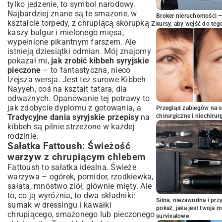
tylko jedzenie, to symbol narodowy.
Najbardziej znane są te smażone, w
Broker nieruchomości – 
kształcie torpedy, z chrupiącą skorupką z
kursy, aby wejść do teg
kaszy bulgur i mielonego mięsa,
wypełnione pikantnym farszem. Ale
istnieją dziesiątki odmian. Mój znajomy
pokazał mi,
jak zrobić kibbeh syryjskie
pieczone
– to fantastyczna, nieco
lżejsza wersja. Jest też surowe Kibbeh
Nayyeh, coś na kształt tatara, dla
odważnych. Opanowanie tej potrawy to
jak zdobycie dyplomu z gotowania, a
Przegląd zabiegów na 
Tradycyjne dania syryjskie przepisy
na
chirurgiczne i niechirur
kibbeh są pilnie strzeżone w każdej
rodzinie.
Sałatka Fattoush: Świeżość
warzyw z chrupiącym chlebem
Fattoush to sałatka idealna. Świeże
warzywa – ogórek, pomidor, rzodkiewka,
sałata, mnóstwo ziół, głównie mięty. Ale
to, co ją wyróżnia, to dwa składniki:
Silna, niezawodna i pr
sumak w dressingu i kawałki
pokaż, jaka jest twoja 
chrupiącego, smażonego lub pieczonego
survivalowe