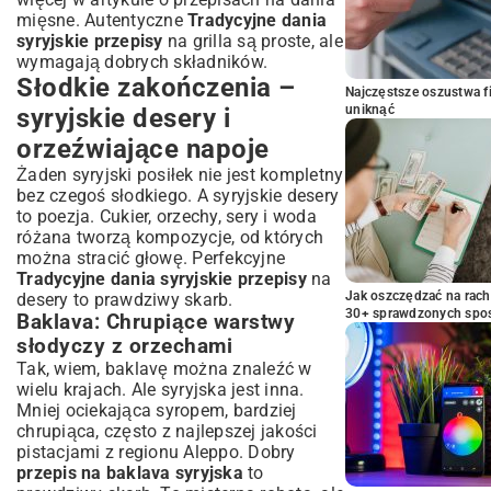
mięsne
. Autentyczne
Tradycyjne dania
syryjskie przepisy
na grilla są proste, ale
wymagają dobrych składników.
Słodkie zakończenia –
Najczęstsze oszustwa f
uniknąć
syryjskie desery i
orzeźwiające napoje
Żaden syryjski posiłek nie jest kompletny
bez czegoś słodkiego. A syryjskie desery
to poezja. Cukier, orzechy, sery i woda
różana tworzą kompozycje, od których
można stracić głowę. Perfekcyjne
Tradycyjne dania syryjskie przepisy
na
Jak oszczędzać na rac
desery to prawdziwy skarb.
30+ sprawdzonych sp
Baklava: Chrupiące warstwy
słodyczy z orzechami
Tak, wiem, baklavę można znaleźć w
wielu krajach. Ale syryjska jest inna.
Mniej ociekająca syropem, bardziej
chrupiąca, często z najlepszej jakości
pistacjami z regionu Aleppo. Dobry
przepis na baklava syryjska
to