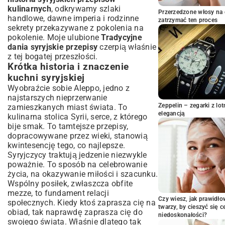
Syrii: Przepisy na sycące posiłki
kulinarnych
, odkrywamy szlaki
Przerzedzone włosy na 
Maqluba: Odwrócone danie z ryżem,
handlowe, dawne imperia i rodzinne
zatrzymać ten proces
mięsem i warzywami
sekrety przekazywane z pokolenia na
Shish Barak: Syryjskie pierożki w
pokolenie. Moje ulubione
Tradycyjne
aromatycznym jogurtowym sosie
dania syryjskie przepisy
czerpią właśnie
z tej bogatej przeszłości.
Kebab i grillowane przysmaki: Esencja
syryjskiego grillowania
Krótka historia i znaczenie
Słodkie zakończenia – syryjskie desery i
kuchni syryjskiej
orzeźwiające napoje
Wyobraźcie sobie Aleppo, jedno z
najstarszych nieprzerwanie
Baklava: Chrupiące warstwy słodyczy z
Zeppelin – zegarki z l
zamieszkanych miast świata. To
orzechami
elegancją
kulinarna stolica Syrii, serce, z którego
Halawet el Jibn: Słodkie rolki serowe –
bije smak. To tamtejsze przepisy,
przysmak Syrii
dopracowywane przez wieki, stanowią
Tradycyjne syryjskie napoje: Od kawy po
kwintesencję tego, co najlepsze.
orzeźwiające lemoniady
Syryjczycy traktują jedzenie niezwykle
Sekrety syryjskiego gotowania w domu:
poważnie. To sposób na celebrowanie
Porady dla każdego kucharza
życia, na okazywanie miłości i szacunku.
Gdzie znaleźć autentyczne składniki do
Wspólny posiłek, zwłaszcza obfite
dań syryjskich?
mezze, to fundament relacji
Czy wiesz, jak prawidł
Podstawowe techniki przygotowania –
społecznych. Kiedy ktoś zaprasza cię na
twarzy, by cieszyć się 
gotuj jak Syryjczyk
obiad, tak naprawdę zaprasza cię do
niedoskonałości?
Syryjska kuchnia dla początkujących:
swojego świata. Właśnie dlatego tak