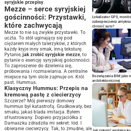
syryjskie przepisy
.
Mezze – serce syryjskiej
gościnności: Przystawki,
Lokalizator GPS, monito
zabezpieczenia antykra
które zachwycają
chronić auto?
Mezze to nie są zwykłe przystawki. To
uczta. To stół uginający się pod
ciężarem małych talerzyków, z których
każdy kryje inny smak, inną teksturę.
Pytanie,
jak zrobić syryjskie mezze
, to
pytanie o esencję syryjskiej gościnności.
To zaproszenie do dzielenia się,
próbowania i rozmawiania. A centralne
miejsce na tym stole zajmuje on. Król
Rozwiązania BIM jako n
architektonicznej
past. Hummus.
Klasyczny Hummus: Przepis na
kremową pastę z ciecierzycy
Szczerze? Mój pierwszy domowy
hummus był katastrofą. Grudkowaty, bez
smaku, jakaś blada imitacja. Byłem
sfrustrowany. Dopiero przyjaciółka z
Damaszku zdradziła mi sekret: lód. I
obieranie ciecierzycy. Tak, to żmudne, ale
Jak zakupić wydajny ko