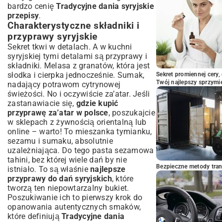
Łatwe przepisy na start
bardzo cenię
Tradycyjne dania syryjskie
przepisy
.
Podsumowanie: Odkryj bogactwo
Charakterystyczne składniki i
smaków i aromatów kuchni syryjskiej
przyprawy syryjskie
Sekret tkwi w detalach. A w kuchni
syryjskiej tymi detalami są przyprawy i
składniki. Melasa z granatów, która jest
słodka i cierpka jednocześnie. Sumak,
Sekret promiennej cery,
Twój najlepszy sprzymi
nadający potrawom cytrynowej
świeżości. No i oczywiście za’atar. Jeśli
zastanawiacie się,
gdzie kupić
przyprawę za’atar w polsce
, poszukajcie
w sklepach z żywnością orientalną lub
online – warto! To mieszanka tymianku,
sezamu i sumaku, absolutnie
uzależniająca. Do tego pasta sezamowa
tahini, bez której wiele dań by nie
Bezpieczne metody trans
istniało. To są właśnie
najlepsze
przyprawy do dań syryjskich
, które
tworzą ten niepowtarzalny bukiet.
Poszukiwanie ich to pierwszy krok do
opanowania autentycznych smaków,
które definiują
Tradycyjne dania