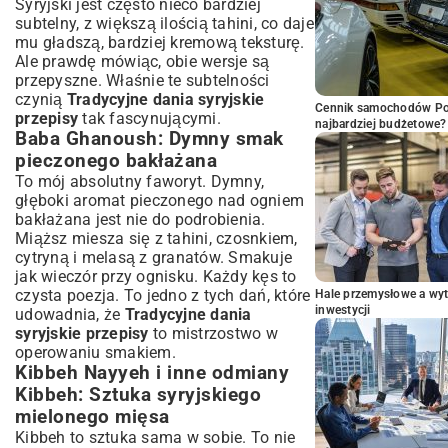
Syryjski jest często nieco bardziej
subtelny, z większą ilością tahini, co daje
mu gładszą, bardziej kremową teksturę.
Ale prawdę mówiąc, obie wersje są
przepyszne. Właśnie te subtelności
czynią
Tradycyjne dania syryjskie
Cennik samochodów Por
przepisy
tak fascynującymi.
najbardziej budżetowe?
Baba Ghanoush: Dymny smak
pieczonego bakłażana
To mój absolutny faworyt. Dymny,
głęboki aromat pieczonego nad ogniem
bakłażana jest nie do podrobienia.
Miąższ miesza się z tahini, czosnkiem,
cytryną i melasą z granatów. Smakuje
jak wieczór przy ognisku. Każdy kęs to
czysta poezja. To jedno z tych dań, które
Hale przemysłowe a wyt
inwestycji
udowadnia, że
Tradycyjne dania
syryjskie przepisy
to mistrzostwo w
operowaniu smakiem.
Kibbeh Nayyeh i inne odmiany
Kibbeh: Sztuka syryjskiego
mielonego mięsa
Kibbeh to sztuka sama w sobie. To nie