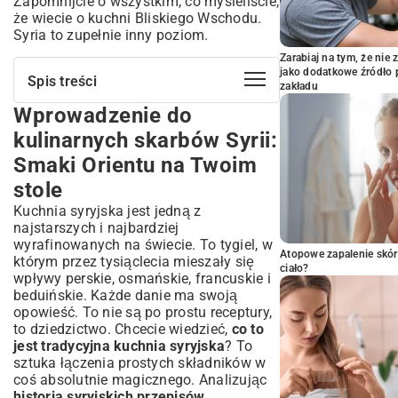
Zapomnijcie o wszystkim, co myśleliście,
że wiecie o kuchni Bliskiego Wschodu.
Syria to zupełnie inny poziom.
Zarabiaj na tym, że ni
jako dodatkowe źródło 
Spis treści
zakładu
Wprowadzenie do
Wprowadzenie do kulinarnych skarbów
Syrii: Smaki Orientu na Twoim stole
kulinarnych skarbów Syrii:
Krótka historia i znaczenie kuchni syryjskiej
Smaki Orientu na Twoim
Charakterystyczne składniki i przyprawy
stole
syryjskie
Mezze – serce syryjskiej gościnności:
Kuchnia syryjska jest jedną z
Przystawki, które zachwycają
najstarszych i najbardziej
wyrafinowanych na świecie. To tygiel, w
Klasyczny Hummus: Przepis na kremową
Atopowe zapalenie skór
pastę z ciecierzycy
którym przez tysiąclecia mieszały się
ciało?
wpływy perskie, osmańskie, francuskie i
Baba Ghanoush: Dymny smak pieczonego
beduińskie. Każde danie ma swoją
bakłażana
opowieść. To nie są po prostu receptury,
Kibbeh Nayyeh i inne odmiany Kibbeh:
to dziedzictwo. Chcecie wiedzieć,
co to
Sztuka syryjskiego mielonego mięsa
jest tradycyjna kuchnia syryjska
? To
Sałatka Fattoush: Świeżość warzyw z
sztuka łączenia prostych składników w
chrupiącym chlebem
coś absolutnie magicznego. Analizując
Dania Główne – bogactwo smaków
historia syryjskich przepisów