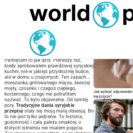
MARIUSZ ŁAMAGA
04.10.2025
SPORT
POPULARNE A
Tradycyjne dania syryjskie
przepisy | Autentyczne
Smaki Syrii
Pamiętam to jak dziś. Pierwszy raz,
kiedy spróbowałem prawdziwej syryjskiej
kuchni, nie w jakiejś przydrożnej budce,
ale w domu u znajomych. Ten zapach…
mieszanka grillowanego mięsa, świeżej
mięty, czosnku i czegoś ciepłego,
Jak wybrać odpowiedni 
korzennego, czego nie potrafiłem
mężczyzn?
nazwać. To było objawienie. Od tamtej
pory,
Tradycyjne dania syryjskie
przepisy
stały się moją małą obsesją. Bo
to nie jest tylko jedzenie. To historia,
gościnność i cała paleta smaków, o
których istnieniu nie miałem pojęcia.