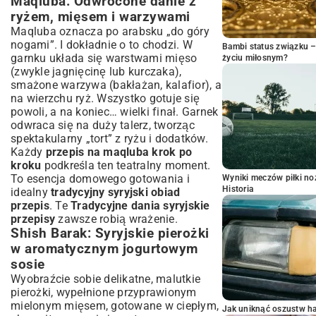
Maqluba: Odwrócone danie z
ryżem, mięsem i warzywami
Maqluba oznacza po arabsku „do góry
nogami”. I dokładnie o to chodzi. W
Bambi status związku 
garnku układa się warstwami mięso
życiu miłosnym?
(zwykle jagnięcinę lub kurczaka),
smażone warzywa (bakłażan, kalafior), a
na wierzchu ryż. Wszystko gotuje się
powoli, a na koniec… wielki finał. Garnek
odwraca się na duży talerz, tworząc
spektakularny „tort” z ryżu i dodatków.
Każdy
przepis na maqluba krok po
kroku
podkreśla ten teatralny moment.
To esencja domowego gotowania i
Wyniki meczów piłki noż
Historia
idealny
tradycyjny syryjski obiad
przepis
. Te
Tradycyjne dania syryjskie
przepisy
zawsze robią wrażenie.
Shish Barak: Syryjskie pierożki
w aromatycznym jogurtowym
sosie
Wyobraźcie sobie delikatne, malutkie
pierożki, wypełnione przyprawionym
mielonym mięsem, gotowane w ciepłym,
Jak uniknąć oszustw h