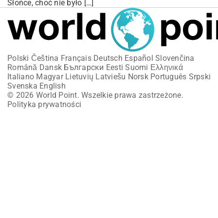
Słońce, choć nie było […]
Polski
Čeština
Français
Deutsch
Español
Slovenčina
Română
Dansk
Български
Eesti
Suomi
Ελληνικά
Italiano
Magyar
Lietuvių
Latviešu
Norsk
Português
Srpski
Svenska
English
© 2026 World Point. Wszelkie prawa zastrzeżone.
Polityka prywatności