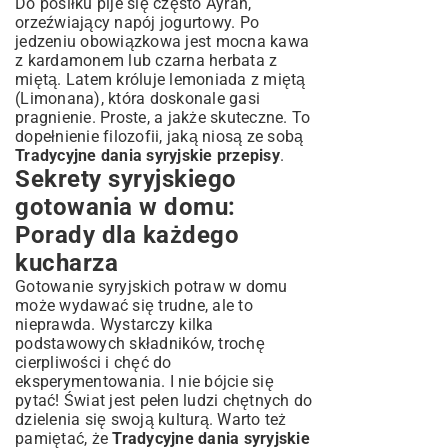
Do posiłku pije się często Ayran,
orzeźwiający napój jogurtowy. Po
jedzeniu obowiązkowa jest mocna kawa
z kardamonem lub czarna herbata z
miętą. Latem króluje lemoniada z miętą
(Limonana), która doskonale gasi
pragnienie. Proste, a jakże skuteczne. To
dopełnienie filozofii, jaką niosą ze sobą
Tradycyjne dania syryjskie przepisy
.
Sekrety syryjskiego
gotowania w domu:
Porady dla każdego
kucharza
Gotowanie syryjskich potraw w domu
może wydawać się trudne, ale to
nieprawda. Wystarczy kilka
podstawowych składników, trochę
cierpliwości i chęć do
eksperymentowania. I nie bójcie się
pytać! Świat jest pełen ludzi chętnych do
dzielenia się swoją kulturą. Warto też
pamiętać, że
Tradycyjne dania syryjskie