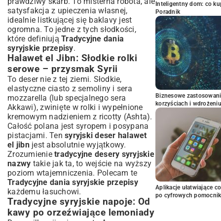
prawdziwy skarb. To misterna robota, ale
Inteligentny dom: co k
satysfakcja z upieczenia własnej,
Poradnik
idealnie listkującej się baklavy jest
ogromna. To jedne z tych słodkości,
które definiują
Tradycyjne dania
syryjskie przepisy
.
Halawet el Jibn: Słodkie rolki
serowe – przysmak Syrii
To deser nie z tej ziemi. Słodkie,
elastyczne ciasto z semoliny i sera
Biznesowe zastosowani
mozzarella (lub specjalnego sera
korzyściach i wdrożeni
Akkawi), zwinięte w rolki i wypełnione
kremowym nadzieniem z ricotty (Ashta).
Całość polana jest syropem i posypana
pistacjami. Ten
syryjski deser halawet
el jibn
jest absolutnie wyjątkowy.
Zrozumienie
tradycyjne desery syryjskie
nazwy
takie jak ta, to wejście na wyższy
poziom wtajemniczenia. Polecam te
Tradycyjne dania syryjskie przepisy
Aplikacje ułatwiające c
każdemu łasuchowi.
po cyfrowych pomocni
Tradycyjne syryjskie napoje: Od
kawy po orzeźwiające lemoniady