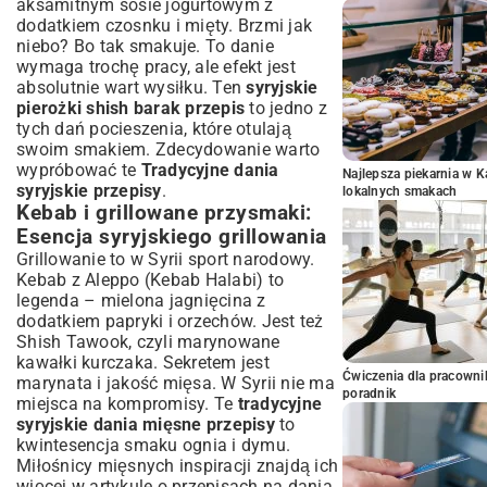
aksamitnym sosie jogurtowym z
dodatkiem czosnku i mięty. Brzmi jak
niebo? Bo tak smakuje. To danie
wymaga trochę pracy, ale efekt jest
absolutnie wart wysiłku. Ten
syryjskie
pierożki shish barak przepis
to jedno z
tych dań pocieszenia, które otulają
swoim smakiem. Zdecydowanie warto
wypróbować te
Tradycyjne dania
Najlepsza piekarnia w 
syryjskie przepisy
.
lokalnych smakach
Kebab i grillowane przysmaki:
Esencja syryjskiego grillowania
Grillowanie to w Syrii sport narodowy.
Kebab z Aleppo (Kebab Halabi) to
legenda – mielona jagnięcina z
dodatkiem papryki i orzechów. Jest też
Shish Tawook, czyli marynowane
kawałki kurczaka. Sekretem jest
Ćwiczenia dla pracown
marynata i jakość mięsa. W Syrii nie ma
poradnik
miejsca na kompromisy. Te
tradycyjne
syryjskie dania mięsne przepisy
to
kwintesencja smaku ognia i dymu.
Miłośnicy mięsnych inspiracji znajdą ich
więcej w artykule o
przepisach na dania