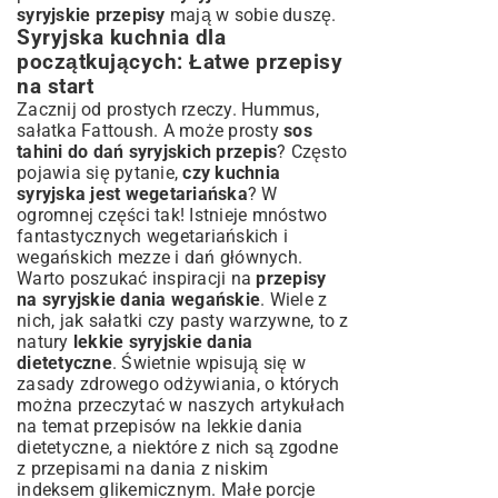
syryjskie przepisy
mają w sobie duszę.
Syryjska kuchnia dla
początkujących: Łatwe przepisy
na start
Zacznij od prostych rzeczy. Hummus,
sałatka Fattoush. A może prosty
sos
tahini do dań syryjskich przepis
? Często
pojawia się pytanie,
czy kuchnia
syryjska jest wegetariańska
? W
ogromnej części tak! Istnieje mnóstwo
fantastycznych wegetariańskich i
wegańskich mezze i dań głównych.
Warto poszukać inspiracji na
przepisy
na syryjskie dania wegańskie
. Wiele z
nich, jak sałatki czy pasty warzywne, to z
natury
lekkie syryjskie dania
dietetyczne
. Świetnie wpisują się w
zasady zdrowego odżywiania, o których
można przeczytać w naszych artykułach
na temat
przepisów na lekkie dania
dietetyczne
, a niektóre z nich są zgodne
z
przepisami na dania z niskim
indeksem glikemicznym
. Małe porcje