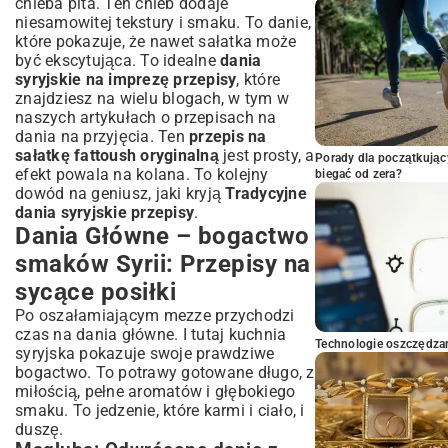
chleba pita. Ten chleb dodaje
niesamowitej tekstury i smaku. To danie,
które pokazuje, że nawet sałatka może
być ekscytująca. To idealne
dania
syryjskie na imprezę przepisy
, które
znajdziesz na wielu blogach, w tym w
naszych artykułach o
przepisach na
dania na przyjęcia
. Ten
przepis na
sałatkę fattoush oryginalną
jest prosty, a
Porady dla początkując
efekt powala na kolana. To kolejny
biegać od zera?
dowód na geniusz, jaki kryją
Tradycyjne
dania syryjskie przepisy
.
Dania Główne – bogactwo
smaków Syrii: Przepisy na
sycące posiłki
Po oszałamiającym mezze przychodzi
czas na dania główne. I tutaj kuchnia
Technologie oszczędzan
syryjska pokazuje swoje prawdziwe
bogactwo. To potrawy gotowane długo, z
miłością, pełne aromatów i głębokiego
smaku. To jedzenie, które karmi i ciało, i
duszę.