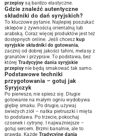
przepisy
są bardzo elastyczne.
Gdzie znaleźć autentyczne
składniki do dań syryjskich?
To kluczowe pytanie. Najlepiej poszukać
sklepów z żywnością orientalną lub
arabską. Coraz więcej produktów jest też
dostępnych online. Jeśli chcesz
kup
syryjskie składniki do gotowania
,
zacznij od dobrej jakości tahini, melasy z
granatów i przypraw. To podstawa, bez
której
Tradycyjne dania syryjskie
przepisy
nie będą smakować tak samo.
Podstawowe techniki
przygotowania – gotuj jak
Syryjczyk
Po pierwsze, nie spiesz się. Długie
gotowanie na małym ogniu wydobywa
głębię smaku. Po drugie, używaj
świeżych ziół – natka pietruszki i mięta
to podstawa. Po trzecie, pokochaj
czosnek i cytrynę. I najważniejsze –
gotuj sercem. Brzmi banalnie, ale to
prawda. Każde
Tradycyjne dania