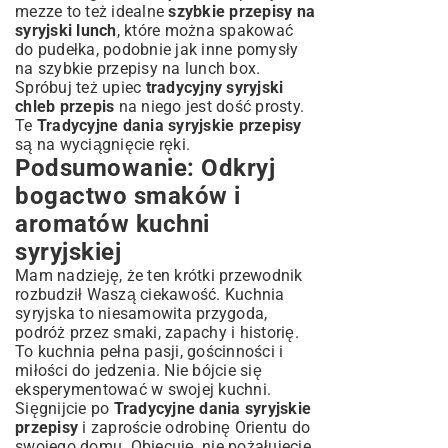
mezze to też idealne
szybkie przepisy na
syryjski lunch
, które można spakować
do pudełka, podobnie jak inne pomysły
na
szybkie przepisy na lunch box
.
Spróbuj też upiec
tradycyjny syryjski
chleb przepis
na niego jest dość prosty.
Te
Tradycyjne dania syryjskie przepisy
są na wyciągnięcie ręki.
Podsumowanie: Odkryj
bogactwo smaków i
aromatów kuchni
syryjskiej
Mam nadzieję, że ten krótki przewodnik
rozbudził Waszą ciekawość. Kuchnia
syryjska to niesamowita przygoda,
podróż przez smaki, zapachy i historię.
To kuchnia pełna pasji, gościnności i
miłości do jedzenia. Nie bójcie się
eksperymentować w swojej kuchni.
Sięgnijcie po
Tradycyjne dania syryjskie
przepisy
i zaproście odrobinę Orientu do
swojego domu. Obiecuję, nie pożałujecie.