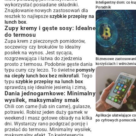
Inteligentny dom: co k
wykorzystać posiadane składniki.
Poradnik
Znajdowanie nowych zastosowań dla
resztek to najlepsze
szybkie przepisy na
lunch box
.
Zupy kremy i gęste sosy: Idealne
do termosu
Zupa krem z pieczonych pomidorów,
soczewicy czy brokułów to idealny
posiłek na wynos. Jest sycąca,
rozgrzewająca i łatwa do zjedzenia
Biznesowe zastosowani
prosto z termosu. Podobnie gęste dania
korzyściach i wdrożeni
typu curry czy leczo. To świetne
pomysły
na ciepły lunch box bez mikrofali
. Tego
typu
szybkie przepisy na lunch box
sprawdzą się idealnie jesienią i zimą.
Dania jednogarnkowe: Minimalny
wysiłek, maksymalny smak
Chili con carne (lub sin carne), gulasze,
potrawki. Robisz jeden duży garnek w
Aplikacje ułatwiające c
weekend i masz gotowe obiady na kilka
po cyfrowych pomocni
dni. Wystarczy rano podgrzać porcję i
przelać do termosu. Minimalny wysiłek,
maksymalny efekt. To kwintesencja