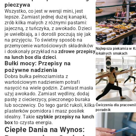
pieczywa
Wszystko, co jest w wersji mini, jest
lepsze. Zamiast jednej dużej kanapki,
zrób kilka małych z różnymi pastami:
jajeczną, z tuńczyka, z awokado. Dzieci
je uwielbiają, a i dorośli poczują się jak
na przyjęciu. To świetny sposób na
przemycenie wartościowych składników
Najlepsza piekarnia w 
i doskonały przykład na
zdrowe przepisy
lokalnych smakach
na lunch box dla dzieci
.
Bułki mocy: Przepisy na
pożywne nadzienia
Dobra bułka pełnoziarnista z
wartościowym nadzieniem potrafi
nasycić na wiele godzin. Zamiast masła
użyj awokado. Zamiast wędliny, dodaj
pastę z ciecierzycy, pieczonego buraka
lub soczewicy. Do tego garść rukoli, kilka
Ćwiczenia dla pracown
poradnik
plasterków pomidora i masz posiłek
idealny. Takie
szybkie przepisy na lunch
box
to czysta energia.
Ciepłe Dania na Wynos: