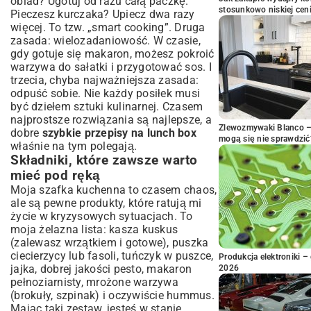
obiad? Ugotuj od razu całą paczkę.
stosunkowo niskiej cen
Pieczesz kurczaka? Upiecz dwa razy
więcej. To tzw. „smart cooking”. Druga
zasada: wielozadaniowość. W czasie,
gdy gotuje się makaron, możesz pokroić
warzywa do sałatki i przygotować sos. I
trzecia, chyba najważniejsza zasada:
odpuść sobie. Nie każdy posiłek musi
być dziełem sztuki kulinarnej. Czasem
najprostsze rozwiązania są najlepsze, a
Zlewozmywaki Blanco – 
dobre
szybkie przepisy na lunch box
mogą się nie sprawdzić
właśnie na tym polegają.
Składniki, które zawsze warto
mieć pod ręką
Moja szafka kuchenna to czasem chaos,
ale są pewne produkty, które ratują mi
życie w kryzysowych sytuacjach. To
moja żelazna lista: kasza kuskus
(zalewasz wrzątkiem i gotowe), puszka
ciecierzycy lub fasoli, tuńczyk w puszce,
Produkcja elektroniki – 
jajka, dobrej jakości pesto, makaron
2026
pełnoziarnisty, mrożone warzywa
(brokuły, szpinak) i oczywiście hummus.
Mając taki zestaw, jesteś w stanie