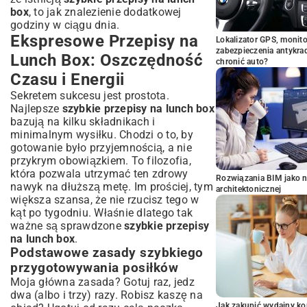
box
, to jak znalezienie dodatkowej
godziny w ciągu dnia.
Ekspresowe Przepisy na
Lokalizator GPS, monito
zabezpieczenia antykra
Lunch Box: Oszczędność
chronić auto?
Czasu i Energii
Sekretem sukcesu jest prostota.
Najlepsze
szybkie przepisy na lunch box
bazują na kilku składnikach i
minimalnym wysiłku. Chodzi o to, by
gotowanie było przyjemnością, a nie
przykrym obowiązkiem. To filozofia,
która pozwala utrzymać ten zdrowy
Rozwiązania BIM jako n
nawyk na dłuższą metę. Im prościej, tym
architektonicznej
większa szansa, że nie rzucisz tego w
kąt po tygodniu. Właśnie dlatego tak
ważne są sprawdzone
szybkie przepisy
na lunch box
.
Podstawowe zasady szybkiego
przygotowywania posiłków
Moja główna zasada? Gotuj raz, jedz
dwa (albo i trzy) razy. Robisz kaszę na
Jak zakupić wydajny ko