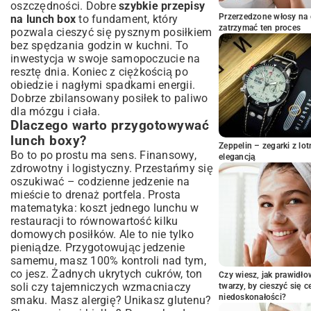
oszczędności. Dobre
szybkie przepisy
ręką
Przerzedzone włosy na 
na lunch box
to fundament, który
Pomysły na Szybkie i Zdrowe Sałatki do
zatrzymać ten proces
pozwala cieszyć się pysznym posiłkiem
Lunch Boxa
bez spędzania godzin w kuchni. To
Sałatki z kaszą i warzywami: Pożywne i
inwestycja w swoje samopoczucie na
kolorowe
resztę dnia. Koniec z ciężkością po
obiedzie i nagłymi spadkami energii.
Sałatki z makaronem i pesto: Klasyka w
nowej odsłonie
Dobrze zbilansowany posiłek to paliwo
dla mózgu i ciała.
Sałatki warstwowe: Estetyka i smak
Dlaczego warto przygotowywać
Kreatywne Kanapki i Wrapy: Alternatywa
lunch boxy?
dla Tradycyjnego Obiadu
Zeppelin – zegarki z l
Bo to po prostu ma sens. Finansowy,
elegancją
Tortille z hummusem i świeżymi
zdrowotny i logistyczny. Przestańmy się
warzywami
oszukiwać – codzienne jedzenie na
Mini kanapki z pełnoziarnistego pieczywa
mieście to drenaż portfela. Prosta
Bułki mocy: Przepisy na pożywne nadzienia
matematyka: koszt jednego lunchu w
Ciepłe Dania na Wynos: Rozgrzewające
restauracji to równowartość kilku
Opcje do Lunch Boxa
domowych posiłków. Ale to nie tylko
pieniądze. Przygotowując jedzenie
Resztki z obiadu w nowej roli: Smart
samemu, masz 100% kontroli nad tym,
cooking
co jesz. Żadnych ukrytych cukrów, ton
Czy wiesz, jak prawidł
Zupy kremy i gęste sosy: Idealne do
soli czy tajemniczych wzmacniaczy
twarzy, by cieszyć się 
termosu
niedoskonałości?
smaku. Masz alergię? Unikasz glutenu?
Dania jednogarnkowe: Minimalny wysiłek,