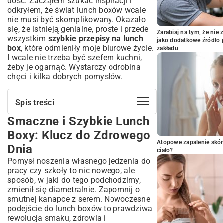
dość. Zacząłem szukać inspiracji i
odkryłem, że świat lunch boxów wcale
nie musi być skomplikowany. Okazało
się, że istnieją genialne, proste i przede
Zarabiaj na tym, że ni
wszystkim
szybkie przepisy na lunch
jako dodatkowe źródło 
box
, które odmieniły moje biurowe życie.
zakładu
I wcale nie trzeba być szefem kuchni,
żeby je ogarnąć. Wystarczy odrobina
chęci i kilka dobrych pomysłów.
Spis treści
Smaczne i Szybkie Lunch
Smaczne i Szybkie Lunch Boxy: Klucz
do Zdrowego Dnia
Boxy: Klucz do Zdrowego
Dlaczego warto przygotowywać lunch
Atopowe zapalenie skór
Dnia
boxy?
ciało?
Pomysł noszenia własnego jedzenia do
Jakie korzyści płyną z domowych posiłków
na wynos?
pracy czy szkoły to nic nowego, ale
sposób, w jaki do tego podchodzimy,
Ekspresowe Przepisy na Lunch Box:
zmienił się diametralnie. Zapomnij o
Oszczędność Czasu i Energii
smutnej kanapce z serem. Nowoczesne
Podstawowe zasady szybkiego
podejście do lunch boxów to prawdziwa
przygotowywania posiłków
rewolucja smaku, zdrowia i
Składniki, które zawsze warto mieć pod