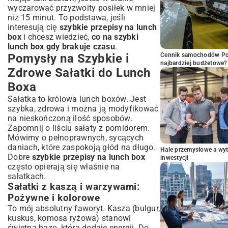
wyczarować przyzwoity posiłek w mniej
niż 15 minut. To podstawa, jeśli
interesują cię
szybkie przepisy na lunch
box
i chcesz wiedzieć,
co na szybki
lunch box gdy brakuje czasu
.
Pomysły na Szybkie i
Cennik samochodów Por
najbardziej budżetowe?
Zdrowe Sałatki do Lunch
Boxa
Sałatka to królowa lunch boxów. Jest
szybka, zdrowa i można ją modyfikować
na nieskończoną ilość sposobów.
Zapomnij o liściu sałaty z pomidorem.
Mówimy o pełnoprawnych, sycących
daniach, które zaspokoją głód na długo.
Hale przemysłowe a wyt
Dobre
szybkie przepisy na lunch box
inwestycji
często opierają się właśnie na
sałatkach.
Sałatki z kaszą i warzywami:
Pożywne i kolorowe
To mój absolutny faworyt. Kasza (bulgur,
kuskus, komosa ryżowa) stanowi
świetną bazę, która dodaje energii. Do