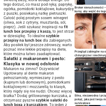
tego dorzuć, co masz pod ręką: paprykę,
Broker nieruchomości – 
ogórka, pomidorki koktajlowe, kukurydzę
kursy, aby wejść do teg
z puszki, posiekaną natkę pietruszki.
Całość polej prostym sosem winegret
(oliwa, sok z cytryny, musztarda, sól,
pieprz). Jeśli szukasz inspiracji na
fit
lunch box przepisy z kaszą
, to jest strzał
w dziesiątkę. To idealne
szybkie
przepisy na lunch box
dla zabieganych.
Aby posiłek był jeszcze zdrowszy, warto
poznać inne
lekkie przepisy na diete
,
Przegląd zabiegów na 
które można łatwo zaadaptować.
chirurgiczne i niechirur
Sałatki z makaronem i pesto:
Klasyka w nowej odsłonie
Makaron na zimno? Oczywiście!
Ugotowany al dente makaron
pełnoziarnisty, wymieszany z pesto
(kupnym lub domowym), pomidorkami
koktajlowymi i mozzarellą to klasyk,
który nigdy się nie nudzi. Chcesz więcej
białka? Dodaj grillowanego kurczaka, a
Silna, niezawodna i pr
pokaż, jaka jest twoja 
otrzymasz pyszne
szybkie sałatki do
survivalowe
lunch boxa z kurczakiem
. To jeden z