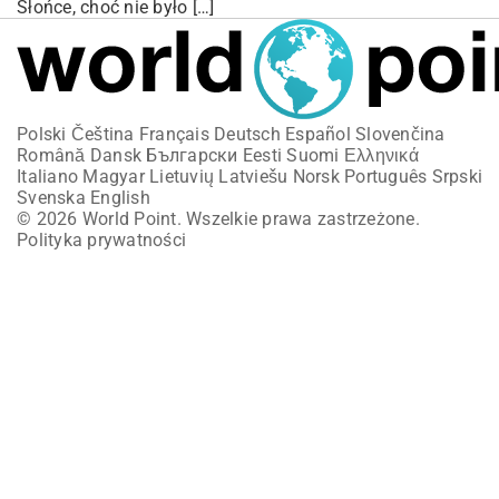
Słońce, choć nie było […]
Polski
Čeština
Français
Deutsch
Español
Slovenčina
Română
Dansk
Български
Eesti
Suomi
Ελληνικά
Italiano
Magyar
Lietuvių
Latviešu
Norsk
Português
Srpski
Svenska
English
© 2026 World Point. Wszelkie prawa zastrzeżone.
Polityka prywatności