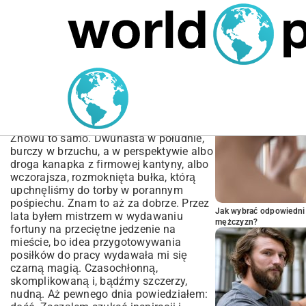
MARIUSZ ŁAMAGA
04.10.2025
SPORT
POPULARNE A
Szybkie Przepisy na Lunch
Box | Twoje Zdrowe
Posiłki do Pracy
Znowu to samo. Dwunasta w południe,
burczy w brzuchu, a w perspektywie albo
droga kanapka z firmowej kantyny, albo
wczorajsza, rozmoknięta bułka, którą
upchnęliśmy do torby w porannym
pośpiechu. Znam to aż za dobrze. Przez
Jak wybrać odpowiedni 
lata byłem mistrzem w wydawaniu
mężczyzn?
fortuny na przeciętne jedzenie na
mieście, bo idea przygotowywania
posiłków do pracy wydawała mi się
czarną magią. Czasochłonną,
skomplikowaną i, bądźmy szczerzy,
nudną. Aż pewnego dnia powiedziałem: