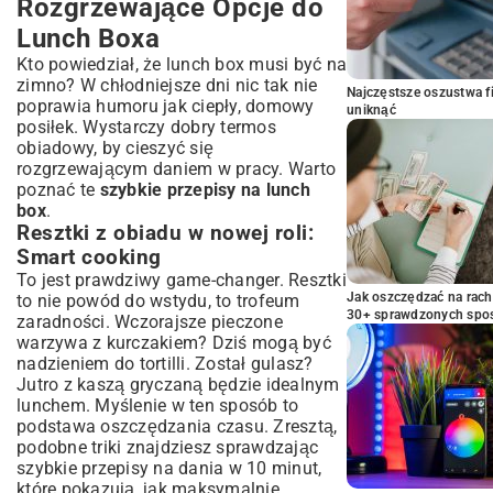
Rozgrzewające Opcje do
Lunch Boxa
Kto powiedział, że lunch box musi być na
zimno? W chłodniejsze dni nic tak nie
Najczęstsze oszustwa f
poprawia humoru jak ciepły, domowy
uniknąć
posiłek. Wystarczy dobry termos
obiadowy, by cieszyć się
rozgrzewającym daniem w pracy. Warto
poznać te
szybkie przepisy na lunch
box
.
Resztki z obiadu w nowej roli:
Smart cooking
To jest prawdziwy game-changer. Resztki
Jak oszczędzać na rac
to nie powód do wstydu, to trofeum
30+ sprawdzonych sp
zaradności. Wczorajsze pieczone
warzywa z kurczakiem? Dziś mogą być
nadzieniem do tortilli. Został gulasz?
Jutro z kaszą gryczaną będzie idealnym
lunchem. Myślenie w ten sposób to
podstawa oszczędzania czasu. Zresztą,
podobne triki znajdziesz sprawdzając
szybkie przepisy na dania w 10 minut
,
które pokazują, jak maksymalnie