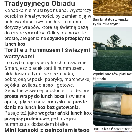
Tradycyjnego Obiadu
Kanapka nie musi być nudna. Wystarczy
odrobina kreatywności, by zamienić ją w
Bambi status związku 
pełnowartościowy posiłek. To samo
życiu miłosnym?
dotyczy wrapów, które są świetną bazą
do eksperymentów. Odkryj na nowo te
proste, ale genialne
szybkie przepisy na
lunch box
.
Tortille z hummusem i świeżymi
warzywami
To chyba najszybszy lunch na świecie.
Smarujesz placek tortilli hummusem,
układasz na tym liście szpinaku,
Wyniki meczów piłki noż
pokrojoną w paski paprykę, marchewkę,
Historia
ogórka, zwijasz ciasno i gotowe.
Genialne w swojej prostocie. To idealne
proste wrapy do lunch boxa
i świetna
opcja, gdy szukasz pomysłu na
proste
dania na lunch box bez gotowania
.
Pasuje też jako
wegetariański lunch box
przepisy proteinowe
, jeśli użyjesz
hummusu z dodatkiem białka.
Mini kanapki z pełnoziarnistego
Jak uniknąć oszustw h