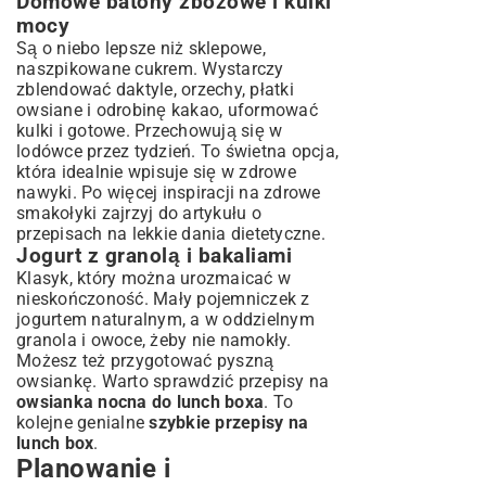
Domowe batony zbożowe i kulki
mocy
Są o niebo lepsze niż sklepowe,
naszpikowane cukrem. Wystarczy
zblendować daktyle, orzechy, płatki
owsiane i odrobinę kakao, uformować
kulki i gotowe. Przechowują się w
lodówce przez tydzień. To świetna opcja,
która idealnie wpisuje się w zdrowe
nawyki. Po więcej inspiracji na zdrowe
smakołyki zajrzyj do artykułu o
przepisach na lekkie dania dietetyczne
.
Jogurt z granolą i bakaliami
Klasyk, który można urozmaicać w
nieskończoność. Mały pojemniczek z
jogurtem naturalnym, a w oddzielnym
granola i owoce, żeby nie namokły.
Możesz też przygotować pyszną
owsiankę. Warto sprawdzić przepisy na
owsianka nocna do lunch boxa
. To
kolejne genialne
szybkie przepisy na
lunch box
.
Planowanie i