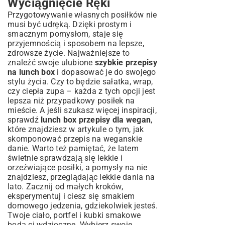
Wyciągnięcie Ręki
Przygotowywanie własnych posiłków nie
musi być udręką. Dzięki prostym i
smacznym pomysłom, staje się
przyjemnością i sposobem na lepsze,
zdrowsze życie. Najważniejsze to
znaleźć swoje ulubione
szybkie przepisy
na lunch box
i dopasować je do swojego
stylu życia. Czy to będzie sałatka, wrap,
czy ciepła zupa – każda z tych opcji jest
lepsza niż przypadkowy posiłek na
mieście. A jeśli szukasz więcej inspiracji,
sprawdź
lunch box przepisy dla wegan
,
które znajdziesz w artykule o tym, jak
skomponować
przepis na weganskie
danie
. Warto też pamiętać, że latem
świetnie sprawdzają się lekkie i
orzeźwiające posiłki, a pomysły na nie
znajdziesz, przeglądając
lekkie dania na
lato
. Zacznij od małych kroków,
eksperymentuj i ciesz się smakiem
domowego jedzenia, gdziekolwiek jesteś.
Twoje ciało, portfel i kubki smakowe
będą ci wdzięczne. Wybierz swoje