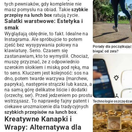
tych pewniaków, gdy kompletnie nie
masz pomysłu na obiad. Takie
szybkie
przepisy na lunch box
ratują życie.
Sałatki warstwowe: Estetyka i
smak
Wyglądają obłędnie, to fakt. Idealne na
Instagrama. Ale spróbujcie to potem
zjeść bez wysypywania połowy na
Porady dla początkując
klawiaturę. Serio. Czasem się
biegać od zera?
zastanawiam, kto to wymyślił. Chociaż,
muszę przyznać, że z odpowiednio
szerokim słoikiem i miską pod ręką, ma
to sens. Kluczem jest kolejność: sos na
dno, potem twarde warzywa (marchew,
papryka), następnie strączki lub kasza, a
na samą górę delikatne liście i dodatki
(orzechy, ser). Przed jedzeniem po prostu
wstrząsasz. To naprawdę fajny patent i
Technologie oszczędzan
ciekawe urozmaicenie dla tradycyjnych
szybkich przepisów na lunch box
.
Kreatywne Kanapki i
Wrapy: Alternatywa dla