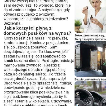
Chcesz więcej białka? Proszę bardzo,
maksymalny smak
sam decydujesz. To wolność, której nie
Słodkości i Przekąski: Zdrowe
da ci żadna knajpa. A satysfakcja, gdy
Uzupełnienie Lunch Boxa
otwierasz pudełko z pysznym,
Owoce i warzywa pokrojone: Szybka
własnoręcznie zrobionym jedzeniem?
dawka witamin
Bezcenna.
Domowe batony zbożowe i kulki mocy
Jakie korzyści płyną z
domowych posiłków na wynos?
Jogurt z granolą i bakaliami
Sekret promiennej cery,
Korzyści jest cała masa. Po pierwsze,
Planowanie i Przygotowywanie Posiłków
Twój najlepszy sprzymi
kontrola porcji. Koniec z przejadaniem
(Meal Prep)
się, bo „szkoda zostawić”. Sam
Jak efektywnie planować tygodniowe
decydujesz, ile jesz. To kluczowe, jeśli
menu?
zastanawiasz się,
co zapakować do
Porady dla początkujących w meal prep
lunch boxa na diecie
. Po drugie, redukcja
Niezbędne akcesoria do lunch boxów
marnowania żywności. Resztki z
Podsumowanie: Twój Idealny Lunch Box
wczorajszego obiadu mogą stać się
na Wyciągnięcie Ręki
bazą do genialnej sałatki. Po trzecie,
oszczędność czasu. Tak, naprawdę!
Bezpieczne metody trans
Choć wydaje się to sprzeczne z intuicją,
poświęcenie godziny w niedzielę na
przygotowanie kilku posiłków zwalnia
cię z codziennego myślenia „co by tu
zjeść” i stania w kolejkach. Odkrywanie,
że istnieją
szybkie przepisy na lunch