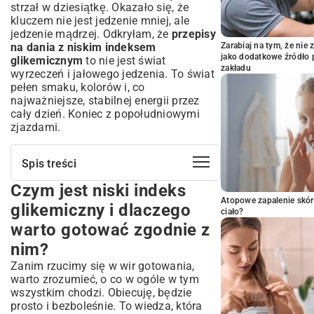
strzał w dziesiątkę. Okazało się, że
kluczem nie jest jedzenie mniej, ale
jedzenie mądrzej. Odkryłam, że
przepisy
na dania z niskim indeksem
Zarabiaj na tym, że ni
jako dodatkowe źródło 
glikemicznym
to nie jest świat
zakładu
wyrzeczeń i jałowego jedzenia. To świat
pełen smaku, kolorów i, co
najważniejsze, stabilnej energii przez
cały dzień. Koniec z popołudniowymi
zjazdami.
Spis treści
Czym jest niski indeks
Czym jest niski indeks glikemiczny i
dlaczego warto gotować zgodnie z nim?
Atopowe zapalenie skór
glikemiczny i dlaczego
ciało?
Podstawy indeksu glikemicznego: Co
warto gotować zgodnie z
musisz wiedzieć?
nim?
Korzyści zdrowotne diety z niskim IG
Składniki idealne do dań z niskim IG:
Zanim rzucimy się w wir gotowania,
Lista zakupów
warto zrozumieć, o co w ogóle w tym
wszystkim chodzi. Obiecuję, będzie
Warzywa, owoce i zboża: Twoi
sprzymierzeńcy
prosto i bezboleśnie. To wiedza, która