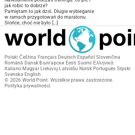
jak robić to dobrze?
Pamiętam to jak dziś. Długie wybieganie
w ramach przygotowań do maratonu.
Słońce, choć nie było […]
Polski
Čeština
Français
Deutsch
Español
Slovenčina
Română
Dansk
Български
Eesti
Suomi
Ελληνικά
Italiano
Magyar
Lietuvių
Latviešu
Norsk
Português
Srpski
Svenska
English
© 2026 World Point. Wszelkie prawa zastrzeżone.
Polityka prywatności