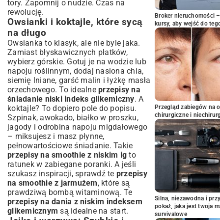
tory. Zapomnij o nudzie. Czas na
rewolucję.
Broker nieruchomości – 
Owsianki i koktajle, które sycą
kursy, aby wejść do teg
na długo
Owsianka to klasyk, ale nie byle jaka.
Zamiast błyskawicznych płatków,
wybierz górskie. Gotuj je na wodzie lub
napoju roślinnym, dodaj nasiona chia,
siemię lniane, garść malin i łyżkę masła
orzechowego. To idealne
przepisy na
śniadanie niski indeks glikemiczny
. A
koktajle? To dopiero pole do popisu.
Przegląd zabiegów na 
chirurgiczne i niechirur
Szpinak, awokado, białko w proszku,
jagody i odrobina napoju migdałowego
– miksujesz i masz płynne,
pełnowartościowe śniadanie. Takie
przepisy na smoothie z niskim ig
to
ratunek w zabiegane poranki. A jeśli
szukasz inspiracji, sprawdź te
przepisy
na smoothie z jarmużem
, które są
prawdziwą bombą witaminową. Te
Silna, niezawodna i pr
przepisy na dania z niskim indeksem
pokaż, jaka jest twoja 
glikemicznym
są idealne na start.
survivalowe