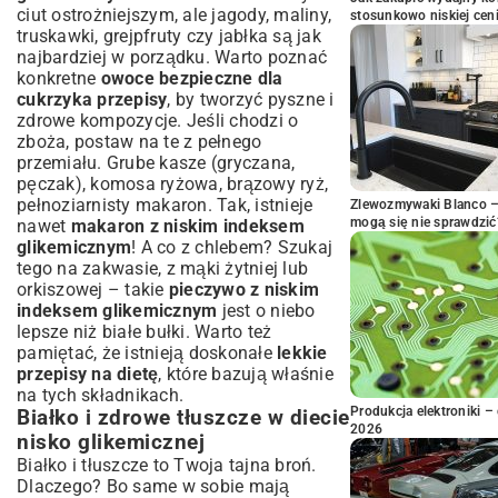
ciut ostrożniejszym, ale jagody, maliny,
stosunkowo niskiej cen
truskawki, grejpfruty czy jabłka są jak
najbardziej w porządku. Warto poznać
konkretne
owoce bezpieczne dla
cukrzyka przepisy
, by tworzyć pyszne i
zdrowe kompozycje. Jeśli chodzi o
zboża, postaw na te z pełnego
przemiału. Grube kasze (gryczana,
pęczak), komosa ryżowa, brązowy ryż,
pełnoziarnisty makaron. Tak, istnieje
Zlewozmywaki Blanco – 
mogą się nie sprawdzić
nawet
makaron z niskim indeksem
glikemicznym
! A co z chlebem? Szukaj
tego na zakwasie, z mąki żytniej lub
orkiszowej – takie
pieczywo z niskim
indeksem glikemicznym
jest o niebo
lepsze niż białe bułki. Warto też
pamiętać, że istnieją doskonałe
lekkie
przepisy na dietę
, które bazują właśnie
na tych składnikach.
Produkcja elektroniki – 
Białko i zdrowe tłuszcze w diecie
2026
nisko glikemicznej
Białko i tłuszcze to Twoja tajna broń.
Dlaczego? Bo same w sobie mają