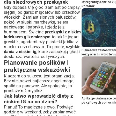
dla niezdrowych przekąsek
Inteligentny dom: co k
Poradnik
Gdy dopada Cię głód, zamiast po chipsy,
sięgnij po garść migdałów lub orzechów
włoskich. Zamiast słonych paluszków,
pokrój w słupki marchewkę, selera
naciowego i paprykę, i zjedz je z
hummusem. Świetne
przekąski z niskim
indeksem glikemicznym
to także jogurt
grecki z jagodami czy plasterki jabłka z
masłem orzechowym. To proste,
szybkie
Biznesowe zastosowani
dania z niskim ig
, które zaspokoją głód i
korzyściach i wdrożeni
dostarczą wartości odżywczych.
Planowanie posiłków i
praktyczne wskazówki
Kluczem do sukcesu jest organizacja.
Bez niej nawet najlepsze chęci mogą
spalić na panewce. Ale spokojnie, to
prostsze niż myślisz.
Jak łatwo wprowadzić dietę z
Aplikacje ułatwiające c
niskim IG na co dzień?
po cyfrowych pomocni
Planuj! To magiczne słowo. Poświęć
godzinę w weekend, żeby zaplanować