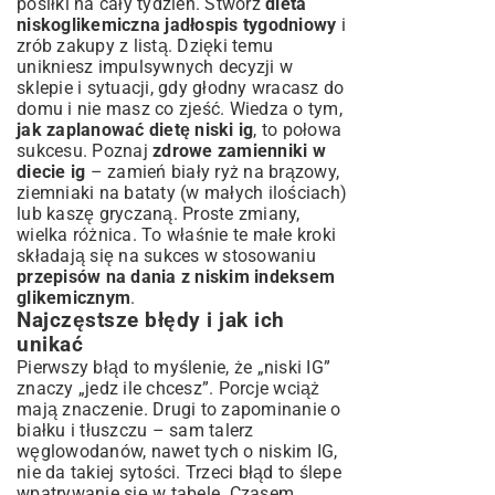
posiłki na cały tydzień. Stwórz
dieta
niskoglikemiczna jadłospis tygodniowy
i
zrób zakupy z listą. Dzięki temu
unikniesz impulsywnych decyzji w
sklepie i sytuacji, gdy głodny wracasz do
domu i nie masz co zjeść. Wiedza o tym,
jak zaplanować dietę niski ig
, to połowa
sukcesu. Poznaj
zdrowe zamienniki w
diecie ig
– zamień biały ryż na brązowy,
ziemniaki na bataty (w małych ilościach)
lub kaszę gryczaną. Proste zmiany,
wielka różnica. To właśnie te małe kroki
składają się na sukces w stosowaniu
przepisów na dania z niskim indeksem
glikemicznym
.
Najczęstsze błędy i jak ich
unikać
Pierwszy błąd to myślenie, że „niski IG”
znaczy „jedz ile chcesz”. Porcje wciąż
mają znaczenie. Drugi to zapominanie o
białku i tłuszczu – sam talerz
węglowodanów, nawet tych o niskim IG,
nie da takiej sytości. Trzeci błąd to ślepe
wpatrywanie się w tabele. Czasem