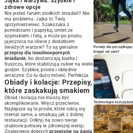
Jajka i warzywa: Szybkie i
zdrowe opcje
Nie jesteś fanem słodkich śniadań? Nie
ma problemu. Jajka to Twój
sprzymierzeniec. Szakszuka z
pomidorami i papryką, omlet ze
szpinakiem i fetą, a może po prostu
jajecznica na oliwie z dodatkiem
świeżych warzyw? To są genialne
Porady dla początkując
biegać od zera?
przepisy dla insulinoopornych
śniadanie
, bo dostarczają białka i
tłuszczu, które stabilizują cukier na wiele
godzin. Szybkie, proste i obłędnie
smaczne. Co tu dużo mówić. Perfekcja.
Obiady i kolacje: Przepisy,
które zaskakują smakiem
Obiad i kolacja nie muszą być
Technologie oszczędzan
skomplikowane. Wręcz przeciwnie.
Najlepsze są te proste, które robią się
niemal same, a smakują jak z dobrej
restauracji. Odkryj na nowo swoje
ulubione potrawy w zdrowszej wersji.
Znalezienie dobrych
przepisów na dania