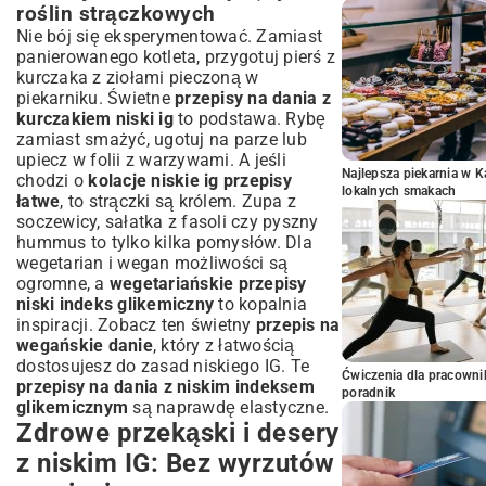
roślin strączkowych
Nie bój się eksperymentować. Zamiast
panierowanego kotleta, przygotuj pierś z
kurczaka z ziołami pieczoną w
piekarniku. Świetne
przepisy na dania z
kurczakiem niski ig
to podstawa. Rybę
zamiast smażyć, ugotuj na parze lub
upiecz w folii z warzywami. A jeśli
Najlepsza piekarnia w 
chodzi o
kolacje niskie ig przepisy
lokalnych smakach
łatwe
, to strączki są królem. Zupa z
soczewicy, sałatka z fasoli czy pyszny
hummus to tylko kilka pomysłów. Dla
wegetarian i wegan możliwości są
ogromne, a
wegetariańskie przepisy
niski indeks glikemiczny
to kopalnia
inspiracji. Zobacz ten świetny
przepis na
wegańskie danie
, który z łatwością
dostosujesz do zasad niskiego IG. Te
Ćwiczenia dla pracown
przepisy na dania z niskim indeksem
poradnik
glikemicznym
są naprawdę elastyczne.
Zdrowe przekąski i desery
z niskim IG: Bez wyrzutów