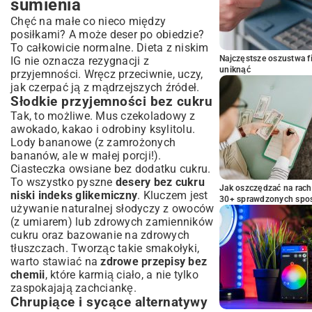
sumienia
Chęć na małe co nieco między
posiłkami? A może deser po obiedzie?
To całkowicie normalne. Dieta z niskim
Najczęstsze oszustwa f
IG nie oznacza rezygnacji z
uniknąć
przyjemności. Wręcz przeciwnie, uczy,
jak czerpać ją z mądrzejszych źródeł.
Słodkie przyjemności bez cukru
Tak, to możliwe. Mus czekoladowy z
awokado, kakao i odrobiny ksylitolu.
Lody bananowe (z zamrożonych
bananów, ale w małej porcji!).
Ciasteczka owsiane bez dodatku cukru.
To wszystko pyszne
desery bez cukru
Jak oszczędzać na rac
niski indeks glikemiczny
. Kluczem jest
30+ sprawdzonych sp
używanie naturalnej słodyczy z owoców
(z umiarem) lub zdrowych zamienników
cukru oraz bazowanie na zdrowych
tłuszczach. Tworząc takie smakołyki,
warto stawiać na
zdrowe przepisy bez
chemii
, które karmią ciało, a nie tylko
zaspokajają zachciankę.
Chrupiące i sycące alternatywy