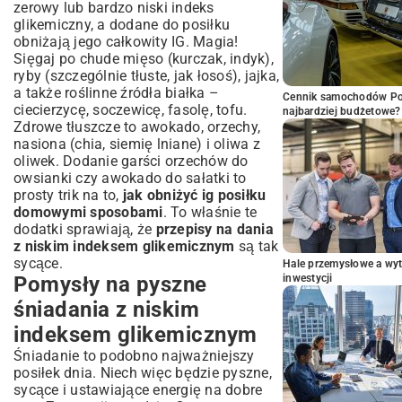
zerowy lub bardzo niski indeks
glikemiczny, a dodane do posiłku
obniżają jego całkowity IG. Magia!
Sięgaj po chude mięso (kurczak, indyk),
ryby (szczególnie tłuste, jak łosoś), jajka,
a także roślinne źródła białka –
Cennik samochodów Por
ciecierzycę, soczewicę, fasolę, tofu.
najbardziej budżetowe?
Zdrowe tłuszcze to awokado, orzechy,
nasiona (chia, siemię lniane) i oliwa z
oliwek. Dodanie garści orzechów do
owsianki czy awokado do sałatki to
prosty trik na to,
jak obniżyć ig posiłku
domowymi sposobami
. To właśnie te
dodatki sprawiają, że
przepisy na dania
z niskim indeksem glikemicznym
są tak
sycące.
Hale przemysłowe a wyt
Pomysły na pyszne
inwestycji
śniadania z niskim
indeksem glikemicznym
Śniadanie to podobno najważniejszy
posiłek dnia. Niech więc będzie pyszne,
sycące i ustawiające energię na dobre