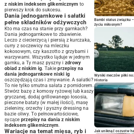
z niskim indeksem glikemicznym
to
pierwszy krok do sukcesu.
Dania jednogarnkowe i sałatki
Bambi status związku 
pełne składników odżywczych
życiu miłosnym?
Kto ma czas na stanie przy garnkach?
Dania jednogarnkowe to zbawienie.
Leczo z ciecierzycą i piersią z kurczaka,
curry z soczewicy na mleczku
kokosowym, czy kaszotto z grzybami i
warzywami. Wszystko ląduje w jednym
garnku, a Ty masz pyszny i
zdrowy
obiad z niskim ig
. Takie
przepisy na
dania jednogarnkowe niski ig
Wyniki meczów piłki noż
oszczędzają czas i zmywanie. A sałatki?
Historia
To nie tylko smutna sałata z pomidorem.
Stwórz bazę z komosy ryżowej lub kaszy
gryczanej, dodaj grillowanego łososia,
pieczone bataty (w małej ilości), masę
zieleniny, orzechy i pyszny dressing na
bazie oliwy. To pełnowartościowe,
sycące
przepisy na dania z niskim
indeksem glikemicznym
.
Wariacje na temat mięsa, ryb i
Jak uniknąć oszustw h