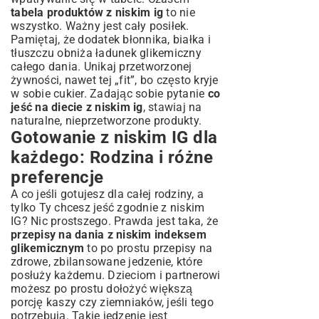
tabela produktów z niskim ig
to nie
wszystko. Ważny jest cały posiłek.
Pamiętaj, że dodatek błonnika, białka i
tłuszczu obniża ładunek glikemiczny
całego dania. Unikaj przetworzonej
żywności, nawet tej „fit”, bo często kryje
w sobie cukier. Zadając sobie pytanie
co
jeść na diecie z niskim ig
, stawiaj na
naturalne, nieprzetworzone produkty.
Gotowanie z niskim IG dla
każdego: Rodzina i różne
preferencje
A co jeśli gotujesz dla całej rodziny, a
tylko Ty chcesz jeść zgodnie z niskim
IG? Nic prostszego. Prawda jest taka, że
przepisy na dania z niskim indeksem
glikemicznym
to po prostu przepisy na
zdrowe, zbilansowane jedzenie, które
posłuży każdemu. Dzieciom i partnerowi
możesz po prostu dołożyć większą
porcję kaszy czy ziemniaków, jeśli tego
potrzebują. Takie jedzenie jest