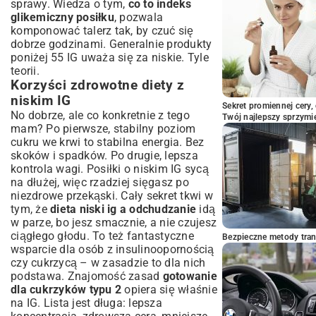
sprawy. Wiedza o tym,
co to indeks
Najczęstsze błędy i jak ich unikać
glikemiczny posiłku
, pozwala
Gotowanie z niskim IG dla każdego:
komponować talerz tak, by czuć się
Rodzina i różne preferencje
dobrze godzinami. Generalnie produkty
Podsumowanie: Smacznie i zdrowo z
poniżej 55 IG uważa się za niskie. Tyle
niskim indeksem glikemicznym
teorii.
Korzyści zdrowotne diety z
niskim IG
Sekret promiennej cery,
No dobrze, ale co konkretnie z tego
Twój najlepszy sprzymi
mam? Po pierwsze, stabilny poziom
cukru we krwi to stabilna energia. Bez
skoków i spadków. Po drugie, lepsza
kontrola wagi. Posiłki o niskim IG sycą
na dłużej, więc rzadziej sięgasz po
niezdrowe przekąski. Cały sekret tkwi w
tym, że
dieta niski ig a odchudzanie
idą
w parze, bo jesz smacznie, a nie czujesz
ciągłego głodu. To też fantastyczne
Bezpieczne metody trans
wsparcie dla osób z insulinoopornością
czy cukrzycą – w zasadzie to dla nich
podstawa. Znajomość zasad
gotowanie
dla cukrzyków typu 2
opiera się właśnie
na IG. Lista jest długa: lepsza