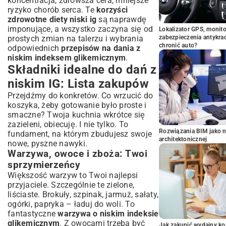
koncentracja, zdrowsza cera, mniejsze
ryzyko chorób serca. Te
korzyści
zdrowotne diety niski ig
są naprawdę
imponujące, a wszystko zaczyna się od
Lokalizator GPS, monito
prostych zmian na talerzu i wybrania
zabezpieczenia antykra
chronić auto?
odpowiednich
przepisów na dania z
niskim indeksem glikemicznym
.
Składniki idealne do dań z
niskim IG: Lista zakupów
Przejdźmy do konkretów. Co wrzucić do
koszyka, żeby gotowanie było proste i
smaczne? Twoja kuchnia wkrótce się
zazieleni, obiecuję. I nie tylko. To
Rozwiązania BIM jako n
fundament, na którym zbudujesz swoje
architektonicznej
nowe, pyszne nawyki.
Warzywa, owoce i zboża: Twoi
sprzymierzeńcy
Większość warzyw to Twoi najlepsi
przyjaciele. Szczególnie te zielone,
liściaste. Brokuły, szpinak, jarmuż, sałaty,
ogórki, papryka – ładuj do woli. To
fantastyczne
warzywa o niskim indeksie
glikemicznym
. Z owocami trzeba być
Jak zakupić wydajny ko