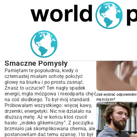
MARIUSZ ŁAMAGA
04.10.2025
SPORT
POPULARNE A
Przepisy na Dania z
Niskim Indeksem
Glikemicznym | Zdrowe i
Smaczne Pomysły
Pamiętam te popołudnia, kiedy o
czternastej miałam ochotę położyć
głowę na biurku i po prostu zasnąć.
Znasz to uczucie? Ten nagły spadek
energii, mgła mózgowa i nieodparta chęć
Jak wybrać odpowiedni 
na coś słodkiego. To był mój standard.
mężczyzn?
Próbowałam wszystkiego: więcej kawy,
drzemki, energetyki. Nic nie działało na
dłuższą metę. Aż w końcu ktoś rzucił
hasło: „indeks glikemiczny”. Z początku
brzmiało jak skomplikowana chemia, ale
postanowiłam dać temu szansę. I to był