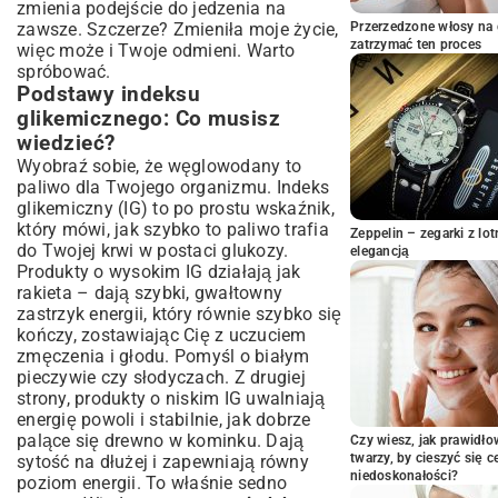
zmienia podejście do jedzenia na
Białko i zdrowe tłuszcze w diecie nisko
zawsze. Szczerze? Zmieniła moje życie,
Przerzedzone włosy na 
glikemicznej
zatrzymać ten proces
więc może i Twoje odmieni. Warto
Pomysły na pyszne śniadania z niskim
spróbować.
indeksem glikemicznym
Podstawy indeksu
Owsianki i koktajle, które sycą na długo
glikemicznego: Co musisz
Jajka i warzywa: Szybkie i zdrowe opcje
wiedzieć?
Obiady i kolacje: Przepisy, które
Wyobraź sobie, że węglowodany to
zaskakują smakiem
paliwo dla Twojego organizmu. Indeks
Dania jednogarnkowe i sałatki pełne
glikemiczny (IG) to po prostu wskaźnik,
składników odżywczych
który mówi, jak szybko to paliwo trafia
Zeppelin – zegarki z l
Wariacje na temat mięsa, ryb i roślin
do Twojej krwi w postaci glukozy.
elegancją
strączkowych
Produkty o wysokim IG działają jak
rakieta – dają szybki, gwałtowny
Zdrowe przekąski i desery z niskim IG:
zastrzyk energii, który równie szybko się
Bez wyrzutów sumienia
kończy, zostawiając Cię z uczuciem
Słodkie przyjemności bez cukru
zmęczenia i głodu. Pomyśl o białym
Chrupiące i sycące alternatywy dla
pieczywie czy słodyczach. Z drugiej
niezdrowych przekąsek
strony, produkty o niskim IG uwalniają
Planowanie posiłków i praktyczne
energię powoli i stabilnie, jak dobrze
wskazówki
palące się drewno w kominku. Dają
Czy wiesz, jak prawidł
twarzy, by cieszyć się 
sytość na dłużej i zapewniają równy
Jak łatwo wprowadzić dietę z niskim IG na
niedoskonałości?
co dzień?
poziom energii. To właśnie sedno