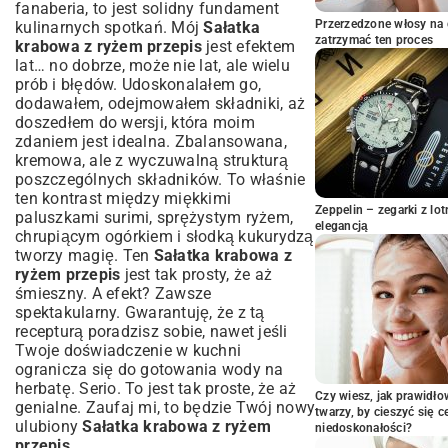
Jak Wybrać Najlepsze Paluszki Krabowe i
fanaberia, to jest solidny fundament
Jaki Ryż Pasuje Idealnie?
Przerzedzone włosy na 
kulinarnych spotkań. Mój
Sałatka
zatrzymać ten proces
krabowa z ryżem przepis
jest efektem
Warzywa, Sosy i Dodatki, Które Podkreślą
Smak
lat… no dobrze, może nie lat, ale wielu
prób i błędów. Udoskonalałem go,
Sałatka Krabowa z Ryżem Krok po Kroku
dodawałem, odejmowałem składniki, aż
– Sprawdzony Przepis
doszedłem do wersji, która moim
Przygotowanie Składników i Techniki
zdaniem jest idealna. Zbalansowana,
Krojenia
kremowa, ale z wyczuwalną strukturą
Łączenie Składników i Idealne Doprawienie
poszczególnych składników. To właśnie
Sałatki
ten kontrast między miękkimi
Sekrety Idealnej Sałatki Krabowej –
Zeppelin – zegarki z l
paluszkami surimi, sprężystym ryżem,
elegancją
Porady Mistrza Kuchni
chrupiącym ogórkiem i słodką kukurydzą
tworzy magię. Ten
Chłodzenie i Konsystencja – Klucz do Pełni
Sałatka krabowa z
Smaku
ryżem przepis
jest tak prosty, że aż
śmieszny. A efekt? Zawsze
Z czym Podawać Sałatkę Krabową z
spektakularny. Gwarantuję, że z tą
Ryżem?
recepturą poradzisz sobie, nawet jeśli
Podsumowanie: Sałatka Krabowa z
Twoje doświadczenie w kuchni
Ryżem – Szybko, Łatwo i Wybornie
ogranicza się do gotowania wody na
herbatę. Serio. To jest tak proste, że aż
Czy wiesz, jak prawidł
genialne. Zaufaj mi, to będzie Twój nowy
twarzy, by cieszyć się 
ulubiony
Sałatka krabowa z ryżem
niedoskonałości?
przepis
.