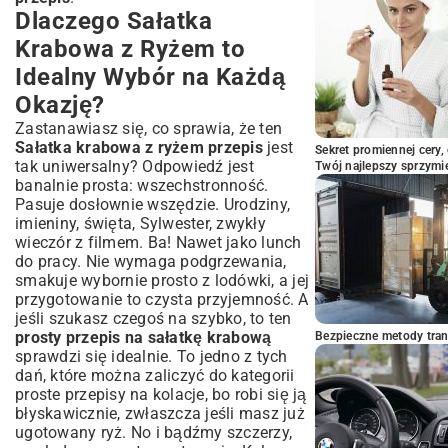
Dlaczego Sałatka
Krabowa z Ryżem to
Idealny Wybór na Każdą
Okazję?
Zastanawiasz się, co sprawia, że ten
Sałatka krabowa z ryżem przepis
jest
Sekret promiennej cery,
tak uniwersalny? Odpowiedź jest
Twój najlepszy sprzymi
banalnie prosta: wszechstronność.
Pasuje dosłownie wszędzie. Urodziny,
imieniny, święta, Sylwester, zwykły
wieczór z filmem. Ba! Nawet jako lunch
do pracy. Nie wymaga podgrzewania,
smakuje wybornie prosto z lodówki, a jej
przygotowanie to czysta przyjemność. A
jeśli szukasz czegoś na szybko, to ten
prosty przepis na sałatkę krabową
Bezpieczne metody trans
sprawdzi się idealnie. To jedno z tych
dań, które można zaliczyć do kategorii
proste przepisy na kolacje
, bo robi się ją
błyskawicznie, zwłaszcza jeśli masz już
ugotowany ryż. No i bądźmy szczerzy,