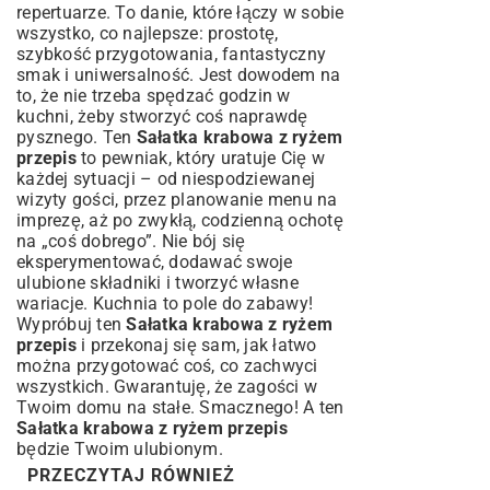
repertuarze. To danie, które łączy w sobie
wszystko, co najlepsze: prostotę,
szybkość przygotowania, fantastyczny
smak i uniwersalność. Jest dowodem na
to, że nie trzeba spędzać godzin w
kuchni, żeby stworzyć coś naprawdę
pysznego. Ten
Sałatka krabowa z ryżem
przepis
to pewniak, który uratuje Cię w
każdej sytuacji – od niespodziewanej
wizyty gości, przez planowanie menu na
imprezę, aż po zwykłą, codzienną ochotę
na „coś dobrego”. Nie bój się
eksperymentować, dodawać swoje
ulubione składniki i tworzyć własne
wariacje. Kuchnia to pole do zabawy!
Wypróbuj ten
Sałatka krabowa z ryżem
przepis
i przekonaj się sam, jak łatwo
można przygotować coś, co zachwyci
wszystkich. Gwarantuję, że zagości w
Twoim domu na stałe. Smacznego! A ten
Sałatka krabowa z ryżem przepis
będzie Twoim ulubionym.
PRZECZYTAJ RÓWNIEŻ