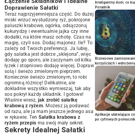
Łączenie Składników i Idealne
Inteligentny dom: co k
Doprawienie Sałatki
Poradnik
Teraz najprzyjemniejsza część. Do dużej
miski wrzuć wystudzony ryż, pokrojone
paluszki krabowe, ogórka, odsączoną
kukurydzę i ewentualnie jajka czy inne
dodatki, na które masz ochotę. Czas na
magię, czyli sos. Dodaj majonez. Ile? To
zależy od Twoich preferencji. Ja lubię,
gdy sałatka jest dobrze „sklejona”, więc
Biznesowe zastosowani
dodaję go sporo, ale zaczynam od kilku
korzyściach i wdrożeni
łyżek i stopniowo dodaję więcej. Dopraw
solą i świeżo zmielonym pieprzem.
Koniecznie świeżo zmielonym, to robi
ogromną różnicę! Delikatnie, ale
dokładnie wszystko wymieszaj, tak aby
sos pokrył każdy składnik. I gotowe!
Właśnie wiesz,
jak zrobić sałatkę
krabową z ryżem
. Możesz ją podawać
od razu, ale ja mam jeszcze jednego asa
Aplikacje ułatwiające c
w rękawie. Ten
Sałatka krabowa z
po cyfrowych pomocni
ryżem przepis
ma swój mały sekret.
Sekrety Idealnej Sałatki