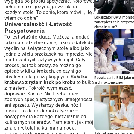
wygląda po prostu apetycznie. Kolorowa,
pełna smaku, przyciąga wzrok na
każdym stole. To danie, które mówi: „Hej,
wiem co dobre”.
Lokalizator GPS, monito
zabezpieczenia antykra
Uniwersalność i Łatwość
chronić auto?
Przygotowania
To jest właśnie klucz. Możesz ją podać
jako samodzielne danie, jako dodatek do
wędlin na świątecznym stole, albo jako
jedną z wielu przekąsek na imprezie. Nie
ma tu żadnych sztywnych reguł. Cały
proces jest tak prosty, że można go
opisać w kilku krokach, co czyni go
idealnym dla początkujących.
Sałatka
Rozwiązania BIM jako n
krabowa z ryżem krok po kroku
to bułka
architektonicznej
z masłem. Pokroić, wymieszać,
doprawić. Koniec. Nie trzeba mieć
żadnych specjalistycznych umiejętności
ani sprzętu. Wystarczy deska, nóż i
miska. To danie demokratyczne –
dostępne dla każdego, niezależnie od
kulinarnych talentów. Pamiętam, jak mój
znajomy, totalna kulinarna noga,
zadzwonił do mnie w panice, bo miał
Jak zakupić wydajny ko