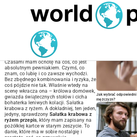
MARIUSZ ŁAMAGA
05.10.2025
BIZNES
POPULARNE A
Sałatka krabowa z ryżem
przepis – Prosty i Szybki
Klasyk
Czasami mam ochotę na coś, co jest
absolutnym pewniakiem. Czymś, co
znam, co lubię i co zawsze wychodzi.
Bez zbędnego kombinowania i ryzyka, że
coś pójdzie nie tak. Właśnie wtedy na
scenę wkracza ona – królowa domówek,
Jak wybrać odpowiedni 
gwiazda świątecznych stołów i cicha
mężczyzn?
bohaterka leniwych kolacji. Sałatka
krabowa z ryżem. A dokładniej, ten jeden,
jedyny, sprawdzony
Sałatka krabowa z
ryżem przepis
, który mam zapisany na
pożółkłej kartce w starym zeszycie. To
danie, które ma w sobie nostalgię i