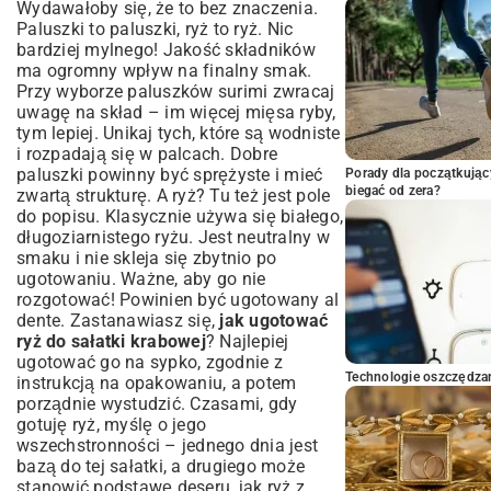
Wydawałoby się, że to bez znaczenia.
Paluszki to paluszki, ryż to ryż. Nic
bardziej mylnego! Jakość składników
ma ogromny wpływ na finalny smak.
Przy wyborze paluszków surimi zwracaj
uwagę na skład – im więcej mięsa ryby,
tym lepiej. Unikaj tych, które są wodniste
i rozpadają się w palcach. Dobre
paluszki powinny być sprężyste i mieć
Porady dla początkując
biegać od zera?
zwartą strukturę. A ryż? Tu też jest pole
do popisu. Klasycznie używa się białego,
długoziarnistego ryżu. Jest neutralny w
smaku i nie skleja się zbytnio po
ugotowaniu. Ważne, aby go nie
rozgotować! Powinien być ugotowany al
dente. Zastanawiasz się,
jak ugotować
ryż do sałatki krabowej
? Najlepiej
ugotować go na sypko, zgodnie z
Technologie oszczędzan
instrukcją na opakowaniu, a potem
porządnie wystudzić. Czasami, gdy
gotuję ryż, myślę o jego
wszechstronności – jednego dnia jest
bazą do tej sałatki, a drugiego może
stanowić podstawę deseru, jak
ryż z