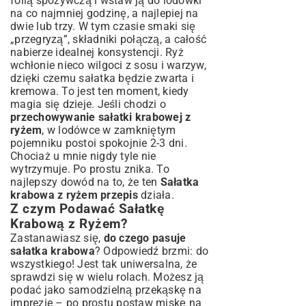
folią spożywczą i wstaw ją do lodówki
na co najmniej godzinę, a najlepiej na
dwie lub trzy. W tym czasie smaki się
„przegryzą”, składniki połączą, a całość
nabierze idealnej konsystencji. Ryż
wchłonie nieco wilgoci z sosu i warzyw,
dzięki czemu sałatka będzie zwarta i
kremowa. To jest ten moment, kiedy
magia się dzieje. Jeśli chodzi o
przechowywanie sałatki krabowej z
ryżem
, w lodówce w zamkniętym
pojemniku postoi spokojnie 2-3 dni.
Chociaż u mnie nigdy tyle nie
wytrzymuje. Po prostu znika. To
najlepszy dowód na to, że ten
Sałatka
krabowa z ryżem przepis
działa.
Z czym Podawać Sałatkę
Krabową z Ryżem?
Zastanawiasz się,
do czego pasuje
sałatka krabowa
? Odpowiedź brzmi: do
wszystkiego! Jest tak uniwersalna, że
sprawdzi się w wielu rolach. Możesz ją
podać jako samodzielną przekąskę na
imprezie – po prostu postaw miskę na