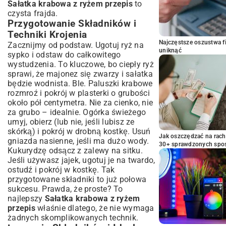
Sałatka krabowa z ryżem przepis
to
czysta frajda.
Przygotowanie Składników i
Techniki Krojenia
Najczęstsze oszustwa f
Zacznijmy od podstaw. Ugotuj ryż na
uniknąć
sypko i odstaw do całkowitego
wystudzenia. To kluczowe, bo ciepły ryż
sprawi, że majonez się zwarzy i sałatka
będzie wodnista. Ble. Paluszki krabowe
rozmroź i pokrój w plasterki o grubości
około pół centymetra. Nie za cienko, nie
za grubo – idealnie. Ogórka świeżego
umyj, obierz (lub nie, jeśli lubisz ze
skórką) i pokrój w drobną kostkę. Usuń
Jak oszczędzać na rac
gniazda nasienne, jeśli ma dużo wody.
30+ sprawdzonych sp
Kukurydzę odsącz z zalewy na sitku.
Jeśli używasz jajek, ugotuj je na twardo,
ostudź i pokrój w kostkę. Tak
przygotowane składniki to już połowa
sukcesu. Prawda, że proste? To
najlepszy
Sałatka krabowa z ryżem
przepis
właśnie dlatego, że nie wymaga
żadnych skomplikowanych technik.