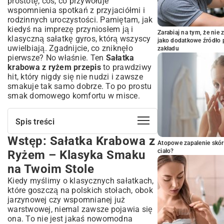
prostotę, coś, co przywołuje
wspomnienia spotkań z przyjaciółmi i
rodzinnych uroczystości. Pamiętam, jak
kiedyś na imprezę przyniosłem ją i
Zarabiaj na tym, że ni
klasyczną sałatkę gyros, którą wszyscy
jako dodatkowe źródło 
uwielbiają. Zgadnijcie, co zniknęło
zakładu
pierwsze? No właśnie. Ten
Sałatka
krabowa z ryżem przepis
to prawdziwy
hit, który nigdy się nie nudzi i zawsze
smakuje tak samo dobrze. To po prostu
smak domowego komfortu w misce.
Spis treści
Wstęp: Sałatka Krabowa z
Wstęp: Sałatka Krabowa z Ryżem –
Atopowe zapalenie skór
Klasyka Smaku na Twoim Stole
ciało?
Ryżem – Klasyka Smaku
Dlaczego Sałatka Krabowa z Ryżem to
na Twoim Stole
Idealny Wybór na Każdą Okazję?
Kiedy myślimy o klasycznych sałatkach,
Uniwersalność i Łatwość Przygotowania
które goszczą na polskich stołach, obok
Wartości Odżywcze i Lekkość Sałatki
jarzynowej czy wspomnianej już
Niezbędne Składniki i Kreatywne
warstwowej, niemal zawsze pojawia się
Wariacje Przepisu
ona. To nie jest jakaś nowomodna