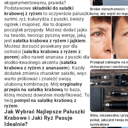
eksperymentowaniu, prawda?
Podstawowe
składniki do sałatki
Broker nieruchomości – 
krabowej z ryżem
to oczywiście paluszki
kursy, aby wejść do teg
surimi, ryż, kukurydza z puszki, świeży
ogórek i majonez. Ale to dopiero
początek przygody. Możesz dodać jajko
na twardo, tworząc pyszną wersję, jaką
jest
sałatka krabowa z ryżem i jajkiem
.
Możesz dorzucić posiekany por dla
ostrości (
sałatka krabowa z ryżem z
porem
) albo nawet ananasa z puszki dla
słodko-kwaśnego akcentu (
sałatka
Przegląd zabiegów na 
chirurgiczne i niechirur
krabowa z ryżem z ananasem
). Każdy
dodatek zmienia charakter sałatki, więc
warto próbować i znaleźć swoją
ulubioną kombinację. Mój
oryginalny
przepis na sałatkę krabową
to baza,
którą możesz dowolnie modyfikować. To
twój
pomysł na sałatkę krabową z
ryżem
.
Jak Wybrać Najlepsze Paluszki
Silna, niezawodna i pr
Krabowe i Jaki Ryż Pasuje
pokaż, jaka jest twoja 
Idealnie?
survivalowe