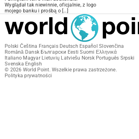
Wyglądał tak niewinnie, oficjalnie, z logo
mojego banku i prośbą o […]
Polski
Čeština
Français
Deutsch
Español
Slovenčina
Română
Dansk
Български
Eesti
Suomi
Ελληνικά
Italiano
Magyar
Lietuvių
Latviešu
Norsk
Português
Srpski
Svenska
English
© 2026 World Point. Wszelkie prawa zastrzeżone.
Polityka prywatności