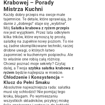
Krabowej – Porady
Mistrza Kuchni
Każdy dobry przepis ma swoje małe
tajemnice. Te detale, które sprawiają, że
danie z „dobrego” staje się „wybitne”.
Mój
Sałatka krabowa z ryżem przepis
nie jest wyjątkiem. Przez lata odkryłem
kilka trików, które wynoszą tę prostą
sałatkę na zupełnie nowy poziom. To nie
są żadne skomplikowane techniki, raczej
drobne uwagi, o których łatwo
zapomnieć w kuchennym pośpiechu. Ale
to właśnie one robią całą różnicę.
Chcesz poznać moje sekrety? Czytaj
dalej, a Twoja
szybka sałatka krabowa z
ryżem
będzie najlepsza w mieście.
Chłodzenie i Konsystencja –
Klucz do Pełni Smaku
Absolutnie najważniejsza rada: sałatka
musi się schłodzić! Nie pomijaj tego
kroku, błagam. Po wymieszaniu
wszystkich składników, przykryj miskę