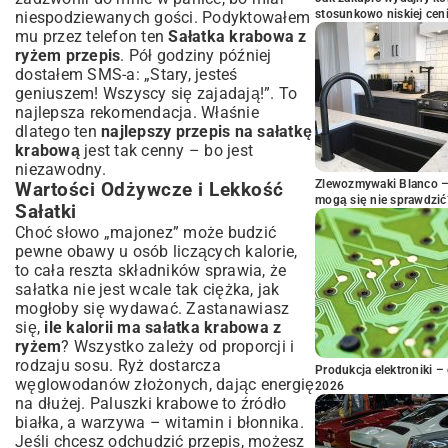
stosunkowo niskiej cen
niespodziewanych gości. Podyktowałem
mu przez telefon ten
Sałatka krabowa z
ryżem przepis
. Pół godziny później
dostałem SMS-a: „Stary, jesteś
geniuszem! Wszyscy się zajadają!”. To
najlepsza rekomendacja. Właśnie
dlatego ten
najlepszy przepis na sałatkę
krabową
jest tak cenny – bo jest
niezawodny.
Zlewozmywaki Blanco – 
Wartości Odżywcze i Lekkość
mogą się nie sprawdzić
Sałatki
Choć słowo „majonez” może budzić
pewne obawy u osób liczących kalorie,
to cała reszta składników sprawia, że
sałatka nie jest wcale tak ciężka, jak
mogłoby się wydawać. Zastanawiasz
się,
ile kalorii ma sałatka krabowa z
ryżem
? Wszystko zależy od proporcji i
rodzaju sosu. Ryż dostarcza
Produkcja elektroniki – 
węglowodanów złożonych, dając energię
2026
na dłużej. Paluszki krabowe to źródło
białka, a warzywa – witamin i błonnika.
Jeśli chcesz odchudzić przepis, możesz