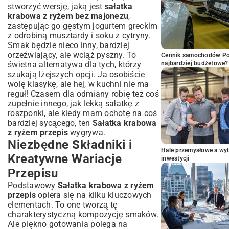
stworzyć wersję, jaką jest
sałatka
krabowa z ryżem bez majonezu
,
zastępując go gęstym jogurtem greckim
z odrobiną musztardy i soku z cytryny.
Smak będzie nieco inny, bardziej
orzeźwiający, ale wciąż pyszny. To
Cennik samochodów Por
świetna alternatywa dla tych, którzy
najbardziej budżetowe?
szukają lżejszych opcji. Ja osobiście
wolę klasykę, ale hej, w kuchni nie ma
reguł! Czasem dla odmiany robię też coś
zupełnie innego, jak lekką
sałatkę z
roszponki
, ale kiedy mam ochotę na coś
bardziej sycącego, ten
Sałatka krabowa
z ryżem przepis
wygrywa.
Niezbędne Składniki i
Hale przemysłowe a wyt
Kreatywne Wariacje
inwestycji
Przepisu
Podstawowy
Sałatka krabowa z ryżem
przepis
opiera się na kilku kluczowych
elementach. To one tworzą tę
charakterystyczną kompozycję smaków.
Ale piękno gotowania polega na