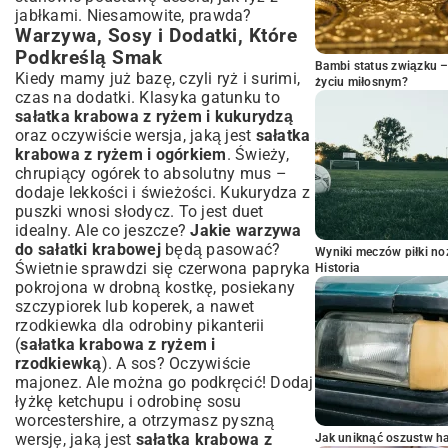
jabłkami
. Niesamowite, prawda?
Warzywa, Sosy i Dodatki, Które
Podkreślą Smak
Bambi status związku 
Kiedy mamy już bazę, czyli ryż i surimi,
życiu miłosnym?
czas na dodatki. Klasyka gatunku to
sałatka krabowa z ryżem i kukurydzą
oraz oczywiście wersja, jaką jest
sałatka
krabowa z ryżem i ogórkiem
. Świeży,
chrupiący ogórek to absolutny mus –
dodaje lekkości i świeżości. Kukurydza z
puszki wnosi słodycz. To jest duet
idealny. Ale co jeszcze?
Jakie warzywa
do sałatki krabowej
będą pasować?
Wyniki meczów piłki noż
Świetnie sprawdzi się czerwona papryka
Historia
pokrojona w drobną kostkę, posiekany
szczypiorek lub koperek, a nawet
rzodkiewka dla odrobiny pikanterii
(
sałatka krabowa z ryżem i
rzodkiewką
). A sos? Oczywiście
majonez. Ale można go podkręcić! Dodaj
łyżkę ketchupu i odrobinę sosu
worcestershire, a otrzymasz pyszną
wersję, jaką jest
sałatka krabowa z
Jak uniknąć oszustw h