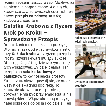
ryżem i sosem tysiąca wysp
. Możliwości
są niemal nieograniczone. A dla tych,
którzy szukają zdrowszych opcji, istnieje
nawet
przepis na zdrową sałatkę
krabową
z jogurtem.
Sałatka Krabowa z Ryżem
Krok po Kroku –
Sprawdzony Przepis
Najlepsza piekarnia w 
lokalnych smakach
Dobra, koniec teorii, czas na praktykę.
Oto mój niezawodny, sprawdzony setki
razy
Sałatka krabowa z ryżem przepis
.
Prosty, szybki i gwarantujący sukces.
Obiecuję, że jeśli będziesz trzymać się
tych wskazówek, wyjdzie idealna. Ten
przepis na sałatkę krabową z
paluszków
to kwintesencja prostoty.
Zanim zaczniesz, upewnij się, że masz
Ćwiczenia dla pracown
wszystkie składniki pod ręką. To
poradnik
znacznie ułatwi pracę. I pamiętaj,
gotowanie ma być przyjemnością, a nie
obowiązkiem! Włącz ulubioną muzykę,
nalej sobie coś do picia i do dzieła. Ten