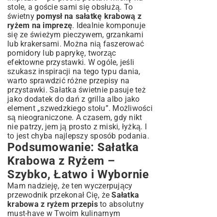
stole, a goście sami się obsłużą. To
świetny
pomysł na sałatkę krabową z
ryżem na imprezę
. Idealnie komponuje
się ze świeżym pieczywem, grzankami
lub krakersami. Można nią faszerować
pomidory lub paprykę, tworząc
efektowne przystawki. W ogóle, jeśli
szukasz inspiracji na tego typu dania,
warto sprawdzić różne
przepisy na
przystawki
. Sałatka świetnie pasuje też
jako dodatek do dań z grilla albo jako
element „szwedzkiego stołu”. Możliwości
są nieograniczone. A czasem, gdy nikt
nie patrzy, jem ją prosto z miski, łyżką. I
to jest chyba najlepszy sposób podania.
Podsumowanie: Sałatka
Krabowa z Ryżem –
Szybko, Łatwo i Wybornie
Mam nadzieję, że ten wyczerpujący
przewodnik przekonał Cię, że
Sałatka
krabowa z ryżem przepis
to absolutny
must-have w Twoim kulinarnym