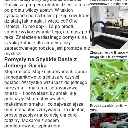
Goście za progiem, głodne dzieci, a może
stosunkowo niskiej cen
po prostu wilczy apetyt. W takich
sytuacjach potrzebujesz przepisów, które
działają jak magia. I wiesz co? One
istnieją. To nie bajki. To po prostu
sprytne wykorzystanie tego, co masz pod
ręką. Znalezienie idealnego pomysłu na
szybką kolację dla studenta czy
zapracowanego rodzica jest prostsze, niż
Zlewozmywaki Blanco – 
myślisz.
mogą się nie sprawdzić
Pomysły na Szybkie Dania z
Jednego Garnka
Moja miłość. Mój kulinarny ideał. Dania
jednogarnkowe to geniusz w czystej
postaci. Wszystko wrzucasz do jednego
naczynia – makaron, sos, warzywa,
mięso – i pozwalasz, by smaki się
połączyły. Minimalny wysiłek,
maksimum smaku i, co najważniejsze,
Produkcja elektroniki – 
minimalna ilość zmywania. To idealne,
2026
proste przepisy na kolację dla całej
rodziny. Makaron z sosem
pomidorowym, szpinakiem i