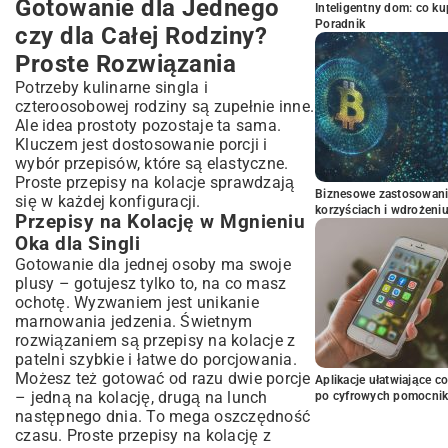
Gotowanie dla Jednego
Inteligentny dom: co k
Poradnik
czy dla Całej Rodziny?
Proste Rozwiązania
Potrzeby kulinarne singla i
czteroosobowej rodziny są zupełnie inne.
Ale idea prostoty pozostaje ta sama.
Kluczem jest dostosowanie porcji i
wybór przepisów, które są elastyczne.
Proste przepisy na kolacje sprawdzają
Biznesowe zastosowani
się w każdej konfiguracji.
korzyściach i wdrożeni
Przepisy na Kolację w Mgnieniu
Oka dla Singli
Gotowanie dla jednej osoby ma swoje
plusy – gotujesz tylko to, na co masz
ochotę. Wyzwaniem jest unikanie
marnowania jedzenia. Świetnym
rozwiązaniem są przepisy na kolacje z
patelni szybkie i łatwe do porcjowania.
Możesz też gotować od razu dwie porcje
Aplikacje ułatwiające c
– jedną na kolację, drugą na lunch
po cyfrowych pomocni
następnego dnia. To mega oszczędność
czasu. Proste przepisy na kolację z