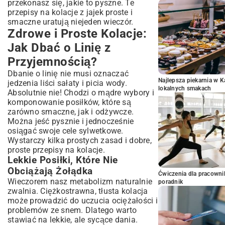
przekonasz się, jakie to pyszne. Te
przepisy na kolacje z jajek proste i
smaczne uratują niejeden wieczór.
Zdrowe i Proste Kolacje:
Jak Dbać o Linię z
Przyjemnością?
Dbanie o linię nie musi oznaczać
Najlepsza piekarnia w 
jedzenia liści sałaty i picia wody.
lokalnych smakach
Absolutnie nie! Chodzi o mądre wybory i
komponowanie posiłków, które są
zarówno smaczne, jak i odżywcze.
Można jeść pysznie i jednocześnie
osiągać swoje cele sylwetkowe.
Wystarczy kilka prostych zasad i dobre,
proste przepisy na kolacje.
Lekkie Posiłki, Które Nie
Obciążają Żołądka
Ćwiczenia dla pracown
Wieczorem nasz metabolizm naturalnie
poradnik
zwalnia. Ciężkostrawna, tłusta kolacja
może prowadzić do uczucia ociężałości i
problemów ze snem. Dlatego warto
stawiać na lekkie, ale sycące dania.