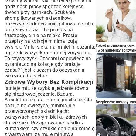
Mówmy wprost. Nikt nie chce po ośmiu
Rodzinne Kolacje, Które Polubią Wszyscy
godzinach pracy spędzać kolejnych
Dania Wygodne do Odgrzewania:
dwóch przy garnkach. Szukanie
Oszczędność Czasu
skomplikowanych składników,
Podsumowanie: Smak i Prostota na
precyzyjne odmierzanie, pilnowanie kilku
Twoim Stole Każdego Wieczoru
palników naraz… To przepis na
frustrację, a nie na relaks. Proste
przepisy na kolacje minimalizują
Sekret promiennej cery,
wysiłek. Mniej siekania, mniej mieszania,
Twój najlepszy sprzymi
a przede wszystkim – mniej zmywania.
To czysty zysk. Czasami odpowiedź na
pytanie „co na kolację gdy brakuje
czasu?” jest kluczem do odzyskania
wieczoru dla siebie.
Zdrowe Wybory Bez Komplikacji
Istnieje mit, że szybkie jedzenie równa
się niezdrowe jedzenie. Bzdura.
Absolutna bzdura. Proste posiłki często
Bezpieczne metody trans
bazują na świeżych, minimalnie
przetworzonych składnikach:
warzywach, dobrym białku, zdrowych
tłuszczach. Przygotowanie sałatki z
kurczakiem czy szybkie dania na kolację
z warzywami zajmuje minuty, a