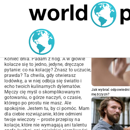
MARIUSZ ŁAMAGA
05.10.2025
BIZNES
POPULARNE A
Proste Przepisy na
Kolacje | Szybkie i Zdrowe
Pomysły na Co Dzień
Koniec dnia. Padam z nóg. A w głowie
kołacze się to jedno, jedyne, dręczące
pytanie: co na kolację? Znasz to uczucie,
prawda? Ta chwila, gdy otwierasz
lodówkę, a w niej odbija się światło i
echo twoich kulinarnych dylematów.
Jak wybrać odpowiedni 
Męczy cię myśl o skomplikowanym
mężczyzn?
gotowaniu, o górze naczyń, o czasie,
którego po prostu nie masz. Ale
spokojnie. Jestem tu, by ci pomóc. Mam
dla ciebie rozwiązanie, które odmieni
twoje wieczory – proste przepisy na
kolacje, które nie wymagają ani talentu