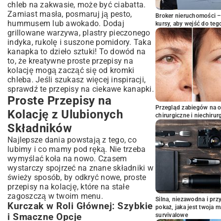
chleb na zakwasie, może być ciabatta.
Zamiast masła, posmaruj ją pesto,
Broker nieruchomości – 
hummusem lub awokado. Dodaj
kursy, aby wejść do teg
grillowane warzywa, plastry pieczonego
indyka, rukolę i suszone pomidory. Taka
kanapka to dzieło sztuki! To dowód na
to, że kreatywne proste przepisy na
kolację mogą zacząć się od kromki
chleba. Jeśli szukasz więcej inspiracji,
sprawdź te
przepisy na ciekawe kanapki
.
Proste Przepisy na
Przegląd zabiegów na 
Kolację z Ulubionych
chirurgiczne i niechirur
Składników
Najlepsze dania powstają z tego, co
lubimy i co mamy pod ręką. Nie trzeba
wymyślać koła na nowo. Czasem
wystarczy spojrzeć na znane składniki w
świeży sposób, by odkryć nowe, proste
przepisy na kolację, które na stałe
zagoszczą w twoim menu.
Silna, niezawodna i pr
Kurczak w Roli Głównej: Szybkie
pokaż, jaka jest twoja 
i Smaczne Opcje
survivalowe