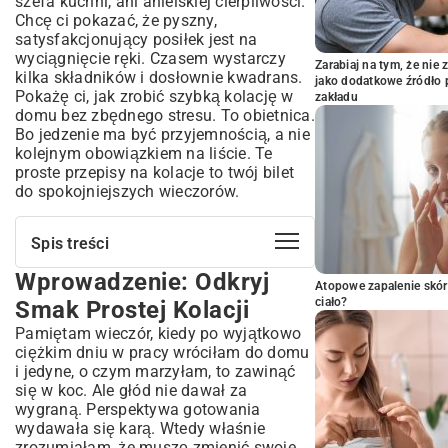
szefa kuchni, ani anielskiej cierpliwości.
Chcę ci pokazać, że pyszny,
satysfakcjonujący posiłek jest na
wyciągnięcie ręki. Czasem wystarczy
Zarabiaj na tym, że ni
kilka składników i dosłownie kwadrans.
jako dodatkowe źródło 
Pokażę ci, jak zrobić szybką kolację w
zakładu
domu bez zbędnego stresu. To obietnica.
Bo jedzenie ma być przyjemnością, a nie
kolejnym obowiązkiem na liście. Te
proste przepisy na kolacje to twój bilet
do spokojniejszych wieczorów.
Spis treści
Wprowadzenie: Odkryj
Wprowadzenie: Odkryj Smak Prostej
Atopowe zapalenie skór
Kolacji
ciało?
Smak Prostej Kolacji
Dlaczego Proste Kolacje To Klucz do
Pamiętam wieczór, kiedy po wyjątkowo
Spokojnych Wieczorów?
ciężkim dniu w pracy wróciłam do domu
Oszczędność Czasu i Energii w Kuchni
i jedyne, o czym marzyłam, to zawinąć
Zdrowe Wybory Bez Komplikacji
się w koc. Ale głód nie dawał za
wygraną. Perspektywa gotowania
Sposób na Mniej Stresu Po Długim Dniu
wydawała się karą. Wtedy właśnie
Błyskawiczne Przepisy na Kolację, Gdy
zrozumiałam, że muszę zmienić swoje