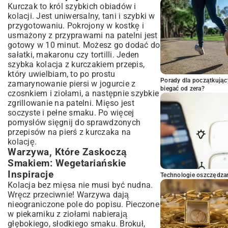
Kurczak to król szybkich obiadów i
kolacji. Jest uniwersalny, tani i szybki w
przygotowaniu. Pokrojony w kostkę i
usmażony z przyprawami na patelni jest
gotowy w 10 minut. Możesz go dodać do
sałatki, makaronu czy tortilli. Jeden
szybka kolacja z kurczakiem przepis,
który uwielbiam, to po prostu
Porady dla początkując
zamarynowanie piersi w jogurcie z
biegać od zera?
czosnkiem i ziołami, a następnie szybkie
zgrillowanie na patelni. Mięso jest
soczyste i pełne smaku. Po więcej
pomysłów sięgnij do sprawdzonych
przepisów na pierś z kurczaka na
kolację
.
Warzywa, Które Zaskoczą
Smakiem: Wegetariańskie
Inspiracje
Technologie oszczędzan
Kolacja bez mięsa nie musi być nudna.
Wręcz przeciwnie! Warzywa dają
nieograniczone pole do popisu. Pieczone
w piekarniku z ziołami nabierają
głębokiego, słodkiego smaku. Brokuł,