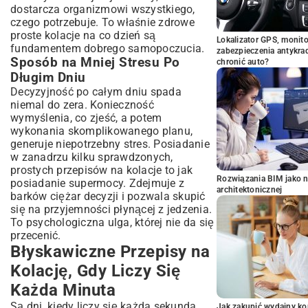
dostarcza organizmowi wszystkiego,
czego potrzebuje. To właśnie zdrowe
proste kolacje na co dzień są
Lokalizator GPS, monito
fundamentem dobrego samopoczucia.
zabezpieczenia antykra
Sposób na Mniej Stresu Po
chronić auto?
Długim Dniu
Decyzyjność po całym dniu spada
niemal do zera. Konieczność
wymyślenia, co zjeść, a potem
wykonania skomplikowanego planu,
generuje niepotrzebny stres. Posiadanie
w zanadrzu kilku sprawdzonych,
prostych przepisów na kolacje to jak
Rozwiązania BIM jako n
posiadanie supermocy. Zdejmuje z
architektonicznej
barków ciężar decyzji i pozwala skupić
się na przyjemności płynącej z jedzenia.
To psychologiczna ulga, której nie da się
przecenić.
Błyskawiczne Przepisy na
Kolację, Gdy Liczy Się
Każda Minuta
Są dni, kiedy liczy się każda sekunda.
Jak zakupić wydajny ko