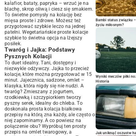
kalafior, bataty, papryka – wrzuć je na
blachę, skrop oliwą i ciesz się smakiem.
To świetne pomysły na kolację bez
mięsa proste i zdrowe. Możesz też
Bambi status związku 
życiu miłosnym?
przygotować szybkie leczo na jednej
patelni. Wegetariańskie proste kolacje
szybkie to świetna opcja na lżejszy
posiłek.
Twaróg i Jajka: Podstawy
Pysznych Kolacji
To duet idealny. Tani, dostępny i
niezwykle odżywczy. Jajka to przecież
kolacje, które można przygotować w 15
Wyniki meczów piłki noż
minut. Jajecznica, sadzone, omlet –
Historia
klasyka, która nigdy się nie nudzi. A
twaróg? Zmieszany z jogurtem,
rzodkiewką i szczypiorkiem tworzy
pyszny serek, idealny do chleba. To
doskonała prosta kolacja białkowa
przepisy na którą zna każdy, ale często o
niej zapominamy. A co powiesz na
połączenie obu? Wypróbuj ten
prosty
przepis na omlet twarogowy
, a
Jak uniknąć oszustw h