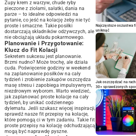
Zupy krem z warzyw, chude ryby
pieczone z ziołami, sałatki, dania na
parze – to idealne odpowiedzi na
pytanie, co jeść na kolację żeby nie tyć
proste i smaczne. Takie posiłki
Najczęstsze oszustwa f
uniknąć
dostarczają składników odżywczych, ale
nie obciążają układu pokarmowego.
Planowanie i Przygotowanie:
Klucz do Fit Kolacji
Sekretem sukcesu jest planowanie.
Brzmi nudno? Może trochę, ale działa
cuda. Poświęcenie godziny w weekend
na zaplanowanie posiłków na cały
tydzień i zrobienie zakupów oszczędza
Jak oszczędzać na rac
masę stresu i zapobiega impulsywnym,
30+ sprawdzonych sp
niezdrowym wyborom. Warto wiedzieć,
jak zaplanować proste kolacje na cały
tydzień, by unikać codziennego
dylematu. Jeśli szukasz więcej inspiracji,
sprawdź nasze
fit przepisy na kolacje
,
które pomogą ci w tym zadaniu. Takie fit
proste przepisy na kolację odchudzającą
mogą być naprawdę pyszne.