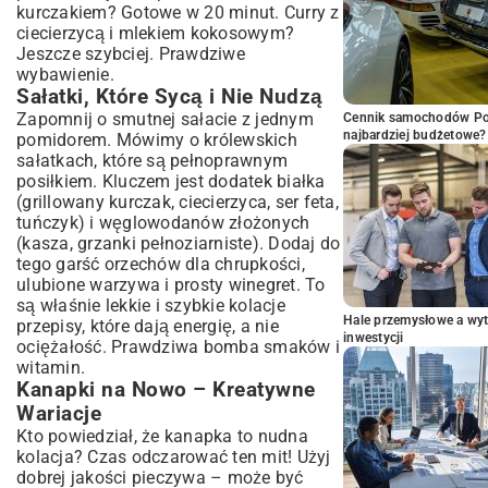
kurczakiem? Gotowe w 20 minut. Curry z
ciecierzycą i mlekiem kokosowym?
Jeszcze szybciej. Prawdziwe
wybawienie.
Sałatki, Które Sycą i Nie Nudzą
Zapomnij o smutnej sałacie z jednym
Cennik samochodów Por
najbardziej budżetowe?
pomidorem. Mówimy o królewskich
sałatkach, które są pełnoprawnym
posiłkiem. Kluczem jest dodatek białka
(grillowany kurczak, ciecierzyca, ser feta,
tuńczyk) i węglowodanów złożonych
(kasza, grzanki pełnoziarniste). Dodaj do
tego garść orzechów dla chrupkości,
ulubione warzywa i prosty winegret. To
są właśnie lekkie i szybkie kolacje
Hale przemysłowe a wyt
przepisy, które dają energię, a nie
inwestycji
ociężałość. Prawdziwa bomba smaków i
witamin.
Kanapki na Nowo – Kreatywne
Wariacje
Kto powiedział, że kanapka to nudna
kolacja? Czas odczarować ten mit! Użyj
dobrej jakości pieczywa – może być