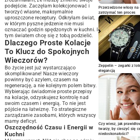
Liczy Się Każda Minuta
podejście. Zaczęłam kolekcjonować i
Przerzedzone włosy na 
Pomysły na Szybkie Dania z Jednego
tworzyć własne, maksymalnie
zatrzymać ten proces
Garnka
uproszczone receptury. Odkryłam świat,
Sałatki, Które Sycą i Nie Nudzą
w którym pyszne jedzenie nie musi
Kanapki na Nowo – Kreatywne Wariacje
oznaczać godzin spędzonych w kuchni. I
tym światem chcę się z tobą podzielić.
Proste Przepisy na Kolację z Ulubionych
Dlaczego Proste Kolacje
Składników
To Klucz do Spokojnych
Kurczak w Roli Głównej: Szybkie i Smaczne
Opcje
Wieczorów?
Warzywa, Które Zaskoczą Smakiem:
Zeppelin – zegarki z l
Bo życie jest już wystarczająco
Wegetariańskie Inspiracje
elegancją
skomplikowane! Nasze wieczory
Twaróg i Jajka: Podstawy Pysznych Kolacji
powinny być azylem, czasem na
Zdrowe i Proste Kolacje: Jak Dbać o
regenerację, a nie kolejnym polem bitwy.
Linię z Przyjemnością?
Wybierając świadomie proste przepisy
Lekkie Posiłki, Które Nie Obciążają Żołądka
na kolacje, odzyskujesz kontrolę nad
swoim czasem i energią. To nie jest
Planowanie i Przygotowanie: Klucz do Fit
Kolacji
pójście na łatwiznę. To strategiczne
zarządzanie zasobami, których wszyscy
Gotowanie dla Jednego czy dla Całej
mamy deficyt.
Rodziny? Proste Rozwiązania
Czy wiesz, jak prawidł
Oszczędność Czasu i Energii w
Przepisy na Kolację w Mgnieniu Oka dla
twarzy, by cieszyć się 
Kuchni
niedoskonałości?
Singli