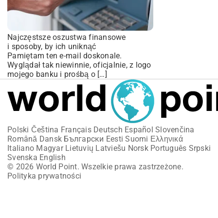
Najczęstsze oszustwa finansowe
i sposoby, by ich uniknąć
Pamiętam ten e-mail doskonale.
Wyglądał tak niewinnie, oficjalnie, z logo
mojego banku i prośbą o […]
Polski
Čeština
Français
Deutsch
Español
Slovenčina
Română
Dansk
Български
Eesti
Suomi
Ελληνικά
Italiano
Magyar
Lietuvių
Latviešu
Norsk
Português
Srpski
Svenska
English
© 2026 World Point. Wszelkie prawa zastrzeżone.
Polityka prywatności