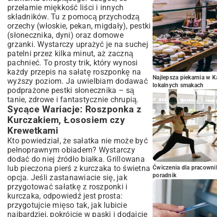
przełamie miękkość liści i innych
składników. Tu z pomocą przychodzą
orzechy (włoskie, pekan, migdały), pestki
(słonecznika, dyni) oraz domowe
grzanki. Wystarczy uprażyć je na suchej
patelni przez kilka minut, aż zaczną
pachnieć. To prosty trik, który wynosi
każdy przepis na sałatę roszponkę na
Najlepsza piekarnia w 
wyższy poziom. Ja uwielbiam dodawać
lokalnych smakach
podprażone pestki słonecznika – są
tanie, zdrowe i fantastycznie chrupią.
Sycące Wariacje: Roszponka z
Kurczakiem, Łososiem czy
Krewetkami
Kto powiedział, że sałatka nie może być
pełnoprawnym obiadem? Wystarczy
dodać do niej źródło białka. Grillowana
lub pieczona pierś z kurczaka to świetna
Ćwiczenia dla pracown
poradnik
opcja. Jeśli zastanawiacie się, jak
przygotować sałatkę z roszponki i
kurczaka, odpowiedź jest prosta:
przygotujcie mięso tak, jak lubicie
najbardziej, pokrójcie w paski i dodajcie