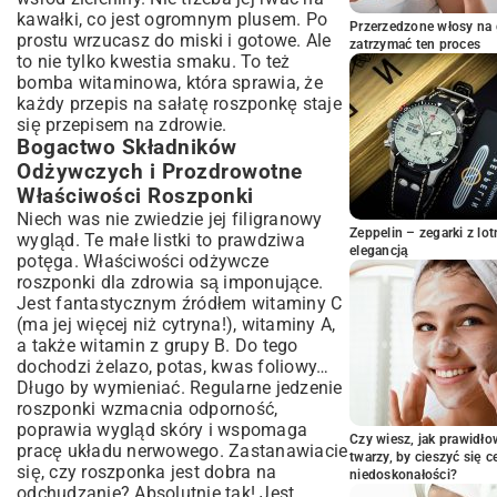
Połączenia z Serami: Feta, Mozzarella i Ser
kawałki, co jest ogromnym plusem. Po
Kozi
Przerzedzone włosy na 
prostu wrzucasz do miski i gotowe. Ale
zatrzymać ten proces
Owocowe Orzeźwienie: Roszponka z
to nie tylko kwestia smaku. To też
Gruszką, Truskawkami i Pomarańczą
bomba witaminowa, która sprawia, że
Chrupiące Akcenty: Orzechy, Pestki i
każdy przepis na sałatę roszponkę staje
Grzanki
się przepisem na zdrowie.
Sycące Wariacje: Roszponka z Kurczakiem,
Bogactwo Składników
Łososiem czy Krewetkami
Odżywczych i Prozdrowotne
Z Czym Serwować Sałatkę z Roszponki?
Właściwości Roszponki
Idealne Kompozycje
Niech was nie zwiedzie jej filigranowy
Jak Kupować i Przechowywać Świeżą
Zeppelin – zegarki z l
wygląd. Te małe listki to prawdziwa
elegancją
Roszponkę? Praktyczne Porady
potęga. Właściwości odżywcze
roszponki dla zdrowia są imponujące.
Podsumowanie: Roszponka w Twojej
Jest fantastycznym źródłem witaminy C
Kuchni – Szybko, Zdrowo i Smacznie
(ma jej więcej niż cytryna!), witaminy A,
a także witamin z grupy B. Do tego
dochodzi żelazo, potas, kwas foliowy…
Długo by wymieniać. Regularne jedzenie
roszponki wzmacnia odporność,
poprawia wygląd skóry i wspomaga
Czy wiesz, jak prawidł
pracę układu nerwowego. Zastanawiacie
twarzy, by cieszyć się 
się, czy roszponka jest dobra na
niedoskonałości?
odchudzanie? Absolutnie tak! Jest