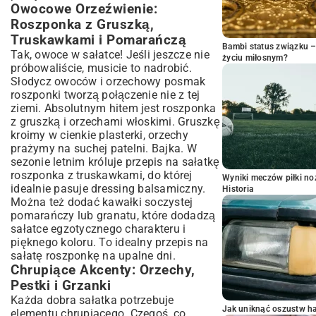
Owocowe Orzeźwienie:
Roszponka z Gruszką,
Truskawkami i Pomarańczą
Bambi status związku 
Tak, owoce w sałatce! Jeśli jeszcze nie
życiu miłosnym?
próbowaliście, musicie to nadrobić.
Słodycz owoców i orzechowy posmak
roszponki tworzą połączenie nie z tej
ziemi. Absolutnym hitem jest roszponka
z gruszką i orzechami włoskimi. Gruszkę
kroimy w cienkie plasterki, orzechy
prażymy na suchej patelni. Bajka. W
sezonie letnim króluje przepis na sałatkę
roszponka z truskawkami, do której
Wyniki meczów piłki noż
idealnie pasuje dressing balsamiczny.
Historia
Można też dodać kawałki soczystej
pomarańczy lub granatu, które dodadzą
sałatce egzotycznego charakteru i
pięknego koloru. To idealny przepis na
sałatę roszponkę na upalne dni.
Chrupiące Akcenty: Orzechy,
Pestki i Grzanki
Każda dobra sałatka potrzebuje
Jak uniknąć oszustw h
elementu chrupiącego. Czegoś, co