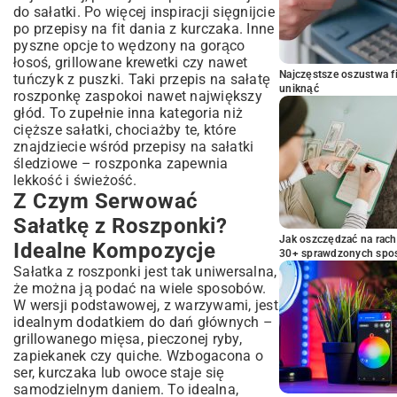
do sałatki. Po więcej inspiracji sięgnijcie
po
przepisy na fit dania z kurczaka
. Inne
pyszne opcje to wędzony na gorąco
łosoś, grillowane krewetki czy nawet
Najczęstsze oszustwa f
tuńczyk z puszki. Taki przepis na sałatę
uniknąć
roszponkę zaspokoi nawet największy
głód. To zupełnie inna kategoria niż
cięższe sałatki, chociażby te, które
znajdziecie wśród
przepisy na sałatki
śledziowe
– roszponka zapewnia
lekkość i świeżość.
Z Czym Serwować
Sałatkę z Roszponki?
Jak oszczędzać na rac
Idealne Kompozycje
30+ sprawdzonych sp
Sałatka z roszponki jest tak uniwersalna,
że można ją podać na wiele sposobów.
W wersji podstawowej, z warzywami, jest
idealnym dodatkiem do dań głównych –
grillowanego mięsa, pieczonej ryby,
zapiekanek czy quiche. Wzbogacona o
ser, kurczaka lub owoce staje się
samodzielnym daniem. To idealna,