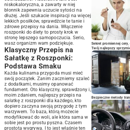
niskokaloryczna, a zawarty w niej
błonnik zapewnia uczucie sytości na
dłużej. Jeśli szukacie inspiracji na więcej
lekkich posiłków, sprawdźcie te
tanie i
zdrowe przepisy na dania
. Włączenie
roszponki do diety to prosty krok w
stronę lepszego samopoczucia. Serio,
wasz organizm wam podziękuje.
Sekret promiennej cery,
Klasyczny Przepis na
Twój najlepszy sprzymi
Sałatkę z Roszponki:
Podstawa Smaku
Każda kulinarna przygoda musi mieć
swój początek. Zanim zaczniemy szaleć
z dodatkami, musimy opanować
fundament. Oto klasyczny, sprawdzony i,
moim zdaniem, najlepszy przepis na
Bezpieczne metody trans
sałatkę z roszponki dla każdego, kto
dopiero zaczyna swoją przygodę z tym
warzywem. To baza, którą możecie
modyfikować do woli, ale która sama w
sobie jest po prostu pyszna. Czasem
prostota wygrywa. I to jest właśnie ten