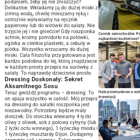
podaniem, żeby jej nie zniszczyć?
Delikatnie. Wkładamy ją do dużej miski z
zimną wodą, chwilę mieszamy ręką i
ostrożnie wyławiamy na ręcznik
papierowy lub do wirówki do sałaty. Nie
trzyjcie jej i nie gniećcie! Gdy roszponka
Cennik samochodów Por
schnie, kroimy pomidorki na połówki,
najbardziej budżetowe?
ogórka w cienkie plasterki, a cebulę w
piórka. Wszystko wrzucamy do dużej
miski. Cała filozofia przygotowania jest
bardzo podobna do tej, którą znajdziecie
w każdym
prosty przepis na surówkę z
sałaty
. To naprawdę dziecinnie proste.
Dressing Doskonały: Sekret
Aksamitnego Sosu
Teraz gwóźdź programu – dressing. To
Hale przemysłowe a wyt
inwestycji
on spaja wszystko w całość. Mój przepis
na dressing do sałatki roszponka jest
niezawodny. Potrzebny będzie mały
słoiczek. Do słoiczka wlewamy 4 łyżki
oliwy z oliwek, sok z połowy cytryny (lub
2 łyżki octu winnego), 1 łyżeczkę miodu i
1 łyżeczkę musztardy Dijon. Dodajemy