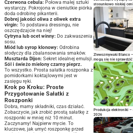
Czerwona cebula:
Połowa małej sztuki
stosunkowo niskiej cen
wystarczy. Pokrojona w cieniutkie piórka
doda odrobinę pikanterii.
Dobrej jakości oliwa z oliwek extra
virgin:
To podstawa dressingu, nie
oszczędzajcie na niej!
Cytryna lub ocet winny:
Do zakwaszenia
sosu.
Miód lub syrop klonowy:
Odrobina
słodyczy dla zbalansowania smaków.
Zlewozmywaki Blanco – 
Musztarda Dijon:
Sekret idealnej emulsji.
mogą się nie sprawdzić
Sól i świeżo mielony czarny pieprz.
To wszystko. Prosta sałatka roszponka z
pomidorkami koktajlowymi jest w
zasięgu ręki.
Krok po Kroku: Proste
Przygotowanie Sałatki z
Roszponki
Dobra, mamy składniki, czas działać.
Produkcja elektroniki – 
Zobaczycie, jak zrobić prostą sałatkę z
2026
roszponki w mniej niż 10 minut.
Zaczynamy! Najpierw mycie. To
kluczowe, jak umyć roszponkę przed