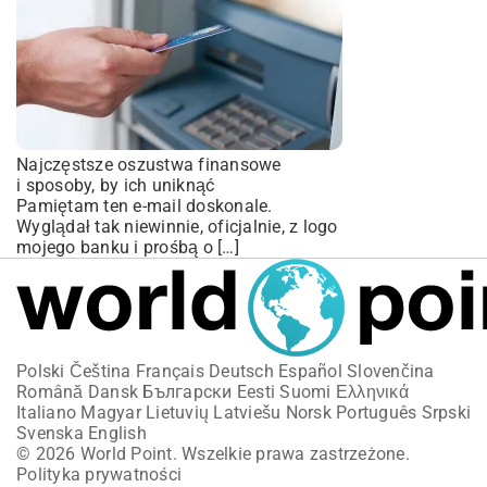
Najczęstsze oszustwa finansowe
i sposoby, by ich uniknąć
Pamiętam ten e-mail doskonale.
Wyglądał tak niewinnie, oficjalnie, z logo
mojego banku i prośbą o […]
Polski
Čeština
Français
Deutsch
Español
Slovenčina
Română
Dansk
Български
Eesti
Suomi
Ελληνικά
Italiano
Magyar
Lietuvių
Latviešu
Norsk
Português
Srpski
Svenska
English
© 2026 World Point. Wszelkie prawa zastrzeżone.
Polityka prywatności