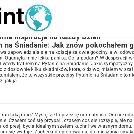
arne Inspiracje na Każdy Dzień
m na Śniadanie: Jak znów pokochałem 
owa zapowiedziała się na kolację za dwie godziny, a w lodów
m. Ogarnęła mnie lekka panika. Co ja podam? W desperacji w
 I wtedy trafiłem na Pytanie na Śniadanie. Jakiś sympatyczny
z dosłownie kilku składników, które, o dziwo, miałem w szaf
miałem, że te wszystkie przepisy Pytanie na Śniadanie to nie
i jak ja.
m ma taką moc? Myślę, że to przez tę normalność. Oni nie uda
ie. Czasem coś się przypali, czasem coś się rozsypie, ale na 
a od presji bycia idealnym szefem kuchni we własnym domu.
ż nam się wydaje. Zachęca do próbowania, do mieszania smakó