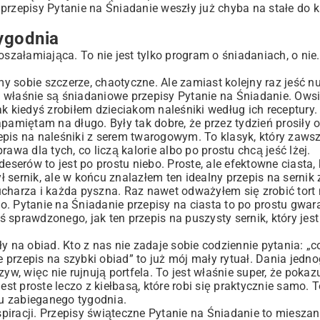
re przepisy Pytanie na Śniadanie weszły już chyba na stałe do
ygodnia
szałamiająca. To nie jest tylko program o śniadaniach, o nie.
y sobie szczerze, chaotyczne. Ale zamiast kolejny raz jeść 
 właśnie są śniadaniowe przepisy Pytanie na Śniadanie. Owsia
k kiedyś zrobiłem dzieciakom naleśniki według ich receptury. 
pamiętam na długo. Były tak dobre, że przez tydzień prosiły o
epis na naleśniki z serem twarogowym
. To klasyk, który zawsz
awa dla tych, co liczą kalorie albo po prostu chcą jeść lżej.
deserów to jest po prostu niebo. Proste, ale efektowne ciasta,
rnik, ale w końcu znalazłem ten idealny przepis na sernik 
ucharza i każda pyszna. Raz nawet odważyłem się zrobić tort 
udało. Pytanie na Śniadanie przepisy na ciasta to po prostu gwar
oś sprawdzonego, jak ten
przepis na puszysty sernik
, który jes
na obiad. Kto z nas nie zadaje sobie codziennie pytania: „c
przepis na szybki obiad” to już mój mały rytuał. Dania jedn
, więc nie rujnują portfela. To jest właśnie super, że pokaz
jest
proste leczo z kiełbasą
, które robi się praktycznie samo. T
ku zabieganego tygodnia.
spiracji. Przepisy świąteczne Pytanie na Śniadanie to mieszan