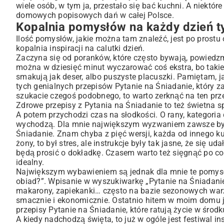
Zrób z tego coś swojego
wiele osób, w tym ja, przestało się bać kuchni. A niektó
domowych popisowych dań w całej Polsce.
Twoja kuchnia, twoja przygoda
Kopalnia pomysłów na każdy dzień t
Ilość pomysłów, jakie można tam znaleźć, jest po prostu o
kopalnia inspiracji na calutki dzień.
Zaczyna się od poranków, które często bywają, powiedzm
można w dziesięć minut wyczarować coś ekstra, bo takie
smakują jak deser, albo puszyste placuszki. Pamiętam, ja
tych genialnych przepisów Pytanie na Śniadanie, który za
szukacie czegoś podobnego, to warto zerknąć na ten
prz
Zdrowe przepisy z Pytania na Śniadanie to też świetna spr
A potem przychodzi czas na słodkości. O rany, kategoria 
wychodzą. Dla mnie największym wyzwaniem zawsze był se
Śniadanie. Znam chyba z pięć wersji, każda od innego k
żony, to był stres, ale instrukcje były tak jasne, że się 
będą prosić o dokładkę. Czasem warto też sięgnąć po c
idealny.
Największym wybawieniem są jednak dla mnie te pomysły 
obiad?”. Wpisanie w wyszukiwarkę „Pytanie na Śniadanie 
makarony, zapiekanki… często na bazie sezonowych warzyw
smacznie i ekonomicznie. Ostatnio hitem w moim domu 
przepisy Pytanie na Śniadanie, które ratują życie w środ
A kiedy nadchodzą święta, to już w ogóle jest festiwal in