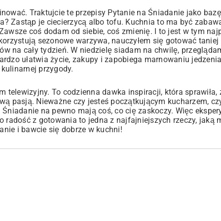
nować. Traktujcie te przepisy Pytanie na Śniadanie jako bazę
sa? Zastąp je ciecierzycą albo tofu. Kuchnia to ma być zabaw
Zawsze coś dodam od siebie, coś zmienię. I to jest w tym najp
korzystują sezonowe warzywa, nauczyłem się gotować taniej i
ów na cały tydzień. W niedzielę siadam na chwilę, przegląda
ardzo ułatwia życie, zakupy i zapobiega marnowaniu jedzenia
kulinarnej przygody.
m telewizyjny. To codzienna dawka inspiracji, która sprawiła,
iwą pasją. Nieważne czy jesteś początkującym kucharzem, cz
Śniadanie na pewno mają coś, co cię zaskoczy. Więc ekspery
o radość z gotowania to jedna z najfajniejszych rzeczy, jaką
nie i bawcie się dobrze w kuchni!