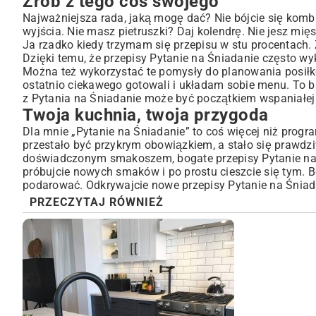
Zrób z tego coś swojego
Najważniejsza rada, jaką mogę dać? Nie bójcie się kombi
wyjścia. Nie masz pietruszki? Daj kolendrę. Nie jesz mię
Ja rzadko kiedy trzymam się przepisu w stu procentach. 
Dzięki temu, że przepisy Pytanie na Śniadanie często wy
Można też wykorzystać te pomysły do planowania posiłk
ostatnio ciekawego gotowali i układam sobie menu. To b
z Pytania na Śniadanie może być początkiem wspaniałej 
Twoja kuchnia, twoja przygoda
Dla mnie „Pytanie na Śniadanie” to coś więcej niż progra
przestało być przykrym obowiązkiem, a stało się prawdz
doświadczonym smakoszem, bogate przepisy Pytanie na 
próbujcie nowych smaków i po prostu cieszcie się tym. B
podarować. Odkrywajcie nowe przepisy Pytanie na Śniada
PRZECZYTAJ RÓWNIEŻ