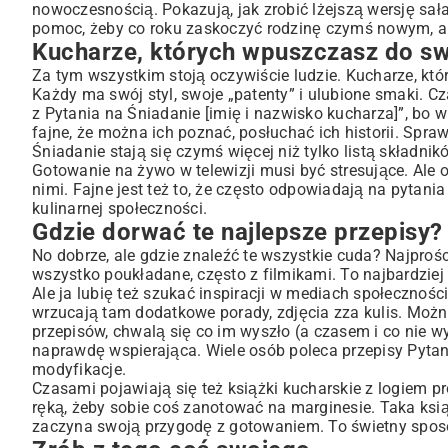
nowoczesnością. Pokazują, jak zrobić lżejszą wersję sał
pomoc, żeby co roku zaskoczyć rodzinę czymś nowym, a
Kucharze, których wpuszczasz do sw
Za tym wszystkim stoją oczywiście ludzie. Kucharze, któr
Każdy ma swój styl, swoje „patenty” i ulubione smaki. C
z Pytania na Śniadanie [imię i nazwisko kucharza]”, bo wi
fajne, że można ich poznać, posłuchać ich historii. Spra
Śniadanie stają się czymś więcej niż tylko listą składnik
Gotowanie na żywo w telewizji musi być stresujące. Ale on
nimi. Fajne jest też to, że często odpowiadają na pytani
kulinarnej społeczności.
Gdzie dorwać te najlepsze przepisy?
No dobrze, ale gdzie znaleźć te wszystkie cuda? Najprośc
wszystko poukładane, często z filmikami. To najbardziej
Ale ja lubię też szukać inspiracji w mediach społecznoś
wrzucają tam dodatkowe porady, zdjęcia zza kulis. Można
przepisów, chwalą się co im wyszło (a czasem i co nie wy
naprawdę wspierająca. Wiele osób poleca przepisy Pytan
modyfikacje.
Czasami pojawiają się też książki kucharskie z logiem pr
ręką, żeby sobie coś zanotować na marginesie. Taka ksią
zaczyna swoją przygodę z gotowaniem. To świetny sposó