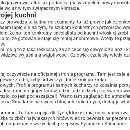
atki jarzynowej albo jak podać karpia w zupełnie nowy sposób
le wciąż w tym świątecznym klimacie.
ojej kuchni
zy prowadzą te kulinarne segmenty, to już prawie jak członko
zasem łapię się na tym, że szukam konkretnych przepisów, wpi
em, że np. ten konkretny specjalista od kuchni włoskiej zrobi t
wia to, że gotowanie staje się mniej anonimowe. Wtedy te prze
ów.
i robią to z taką lekkością, że aż chce się chwycić za nóż i k
a widzów, wyjaśniają wątpliwości. Człowiek czuje się wtedy czę
iej oczywiście na oficjalnej stronie programu. Tam jest całe 
 pewne źródło, żeby odtworzyć danie krok po kroku.
ciowych. Profile programu i samych kucharzy to kopalnia pom
 też trafić na grupy fanów, gdzie ludzie dzielą się swoimi we
szło, co jest pocieszające!). Warto tam zaglądać, bo atmosfer
ie na Śniadanie na swoich blogach kulinarnych, dodając wła
ogramu. To fajna opcja dla tych, którzy lubią mieć papierową
żka to zbiór największych hitów, więc to pewniak na prezent 
b na poznanie wszystkich przepisów Pytanie na Śniadanie.