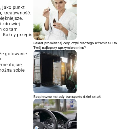
, jako punkt
a, kreatywność.
iękniejsze.
 zdrowiej.
m co tam
. Każdy przepis
Sekret promiennej cery, czyli dlaczego witamina C to
Twój najlepszy sprzymierzeniec?
 że gotowanie
y
mentujcie,
 można sobie
Bezpieczne metody transportu dzieł sztuki