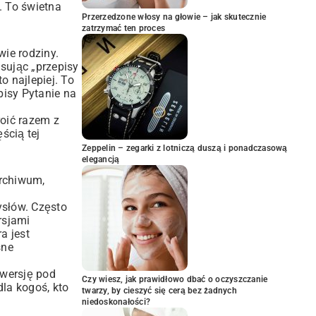
. To świetna
Przerzedzone włosy na głowie – jak skutecznie
zatrzymać ten proces
wie rodziny.
sując „przepisy
o najlepiej. To
pisy Pytanie na
roić razem z
ścią tej
Zeppelin – zegarki z lotniczą duszą i ponadczasową
elegancją
archiwum,
ysłów. Często
rsjami
a jest
sne
 wersję pod
Czy wiesz, jak prawidłowo dbać o oczyszczanie
dla kogoś, kto
twarzy, by cieszyć się cerą bez żadnych
niedoskonałości?