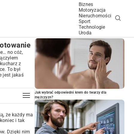
Biznes
Motoryzacja
Nieruchomości
Sport
Technologie
POPULARNE ARTYKUŁY
Uroda
gotowanie
ce… no cóż,
łączyłem
 kucharz z
ce. To był
 jest jakaś
Jak wybrać odpowiedni krem do twarzy dla
mężczyzn?
ją, że każdy ma
koniec i tak
w. Dzięki nim