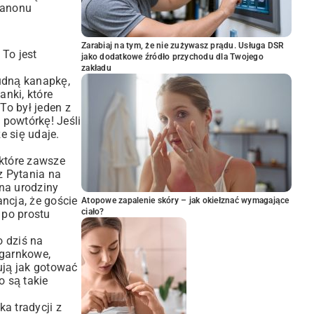
 kanonu
Zarabiaj na tym, że nie zużywasz prądu. Usługa DSR
 To jest
jako dodatkowe źródło przychodu dla Twojego
zakładu
nudną kanapkę,
nki, które
To był jeden z
 powtórkę! Jeśli
e się udaje.
 które zawsze
z Pytania na
na urodziny
ancja, że goście
Atopowe zapalenie skóry – jak okiełznać wymagające
ciało?
t po prostu
o dziś na
ogarnkowe,
ują jak gotować
o są takie
ka tradycji z