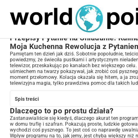
MARIUSZ ŁAMAGA
27.09.2025
NIERUCHOMOŚCI
Przepisy Pytanie na Śniadanie: Kulin
Moja Kuchenna Rewolucja z Pytanie
Pamiętam ten dzień jak dziś. Sobotnie popołudnie, teści
powiedzmy, że świeciła pustkami i artystycznym niełade
telewizor, przeskakując po kanałach bez większego celu.
uśmiechem na twarzy pokazywał, jak zrobić coś pysznego 
moment przełomowy. Kolacja okazała się hitem, a ja zrozu
telewizyjna magia, tylko prawdziwa pomoc dla takich ludz
Spis treści
Dlaczego to po prostu działa?
Dlaczego to po prostu działa?
Kopalnia pomysłów na każdy dzień tygodnia
Zastanawialiście się kiedyś, dlaczego akurat ten progra
w domu truflę i szafran. Pokazują proste, ludzkie gotowan
Kucharze, których wpuszczasz do swojej kuchni
wychodzi coś pysznego. To jest coś co naprawdę uwalni
Gdzie dorwać te najlepsze przepisy?
Wpływ programu na to, jak jemy, jest chyba większy ni