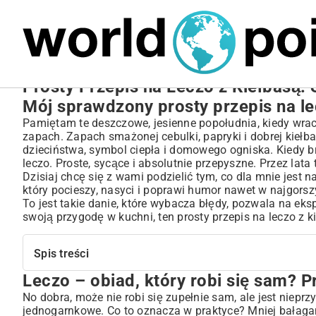
MARIUSZ ŁAMAGA
27.09.2025
NIERUCHOMOŚCI
Prosty Przepis na Leczo z Kiełbasą:
Mój sprawdzony prosty przepis na le
Pamiętam te deszczowe, jesienne popołudnia, kiedy wrac
zapach. Zapach smażonej cebulki, papryki i dobrej kiełba
dzieciństwa, symbol ciepła i domowego ogniska. Kiedy b
leczo. Proste, sycące i absolutnie przepyszne. Przez la
Dzisiaj chcę się z wami podzielić tym, co dla mnie jest n
który pocieszy, nasyci i poprawi humor nawet w najgorsz
To jest takie danie, które wybacza błędy, pozwala na ek
swoją przygodę w kuchni, ten prosty przepis na leczo z ki
Spis treści
Leczo – obiad, który robi się sam? P
Leczo – obiad, który robi się sam? Prawie!
Składniki, które pewnie masz w lodówce
No dobra, może nie robi się zupełnie sam, ale jest nieprz
jednogarnkowe. Co to oznacza w praktyce? Mniej bałagan
Jak to wszystko połączyć? Mój prosty przepis na leczo z