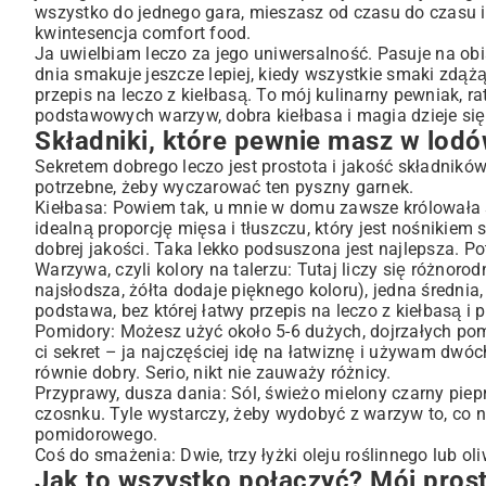
wszystko do jednego gara, mieszasz od czasu do czasu i 
Moje małe sekrety, czyli jak podkręcić smak leczo
kwintesencja comfort food.
Odpowiadam na wasze pytania
Ja uwielbiam leczo za jego uniwersalność. Pasuje na obi
dnia smakuje jeszcze lepiej, kiedy wszystkie smaki zdążą
Spróbuj i daj znać, jak wyszło!
przepis na leczo z kiełbasą. To mój kulinarny pewniak, ra
podstawowych warzyw, dobra kiełbasa i magia dzieje si
Składniki, które pewnie masz w lod
Sekretem dobrego leczo jest prostota i jakość składnik
potrzebne, żeby wyczarować ten pyszny garnek.
Kiełbasa: Powiem tak, u mnie w domu zawsze królowała śl
idealną proporcję mięsa i tłuszczu, który jest nośnikie
dobrej jakości. Taka lekko podsuszona jest najlepsza. 
Warzywa, czyli kolory na talerzu: Tutaj liczy się różnoro
najsłodsza, żółta dodaje pięknego koloru), jedna średnia,
podstawa, bez której łatwy przepis na leczo z kiełbasą i 
Pomidory: Możesz użyć około 5-6 dużych, dojrzałych pomi
ci sekret – ja najczęściej idę na łatwiznę i używam dw
równie dobry. Serio, nikt nie zauważy różnicy.
Przyprawy, dusza dania: Sól, świeżo mielony czarny pieprz
czosnku. Tyle wystarczy, żeby wydobyć z warzyw to, co n
pomidorowego.
Coś do smażenia: Dwie, trzy łyżki oleju roślinnego lub oli
Jak to wszystko połączyć? Mój prost