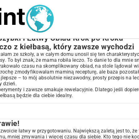
 Szybki i Łatwy Obiad Krok po Kroku
czo z kiełbasą, który zawsze wychodzi
ałam ze szkoły, a w całym domu unosił się ten charakteryst
sy. To był znak, że mama robiła leczo. To danie to dla mnie 
rakowało czasu na skomplikowany obiad, na stole lądował wi
ta trochę zmodyfikowałam maminą recepturę, ale baza pozosta
ajlepsze – to mój absolutnie niezawodny, prosty przepis na lec
y dzień.
sperymenty i zawsze smakuje rewelacyjnie. Dlatego jeśli dopie
ełbasą będzie dla ciebie idealny.
rawie!
yzwoicie łatwy w przygotowaniu. Największą zaletą jest to, że 
u, mniej zmywania i więcej czasu dla siebie. Kto tego nie k
 kiełbasą