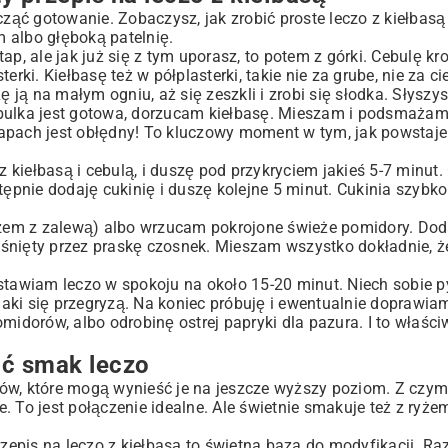
ąć gotowanie. Zobaczysz, jak zrobić proste leczo z kiełbasą
 albo głęboką patelnię.
p, ale jak już się z tym uporasz, to potem z górki. Cebulę kro
rki. Kiełbasę też w półplasterki, takie nie za grube, nie za ci
ą na małym ogniu, aż się zeszkli i zrobi się słodka. Słyszys
bulka jest gotowa, dorzucam kiełbasę. Mieszam i podsmażam 
n zapach jest obłędny! To kluczowy moment w tym, jak powsta
iełbasą i cebulą, i duszę pod przykryciem jakieś 5-7 minut. 
tępnie dodaję cukinię i duszę kolejne 5 minut. Cukinia szybko
zem z zalewą) albo wrzucam pokrojone świeże pomidory. Dod
eciśnięty przez praskę czosnek. Mieszam wszystko dokładnie, 
awiam leczo w spokoju na około 15-20 minut. Niech sobie py
aki się przegryzą. Na koniec próbuję i ewentualnie doprawi
orów, albo odrobinę ostrej papryki dla pazura. I to właściw
ić smak leczo
rików, które mogą wynieść je na jeszcze wyższy poziom. Z czy
 To jest połączenie idealne. Ale świetnie smakuje też z ryże
epis na leczo z kiełbasą to świetna baza do modyfikacji. R