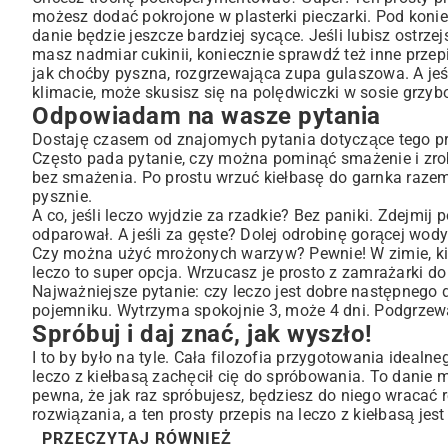
możesz dodać pokrojone w plasterki pieczarki. Pod konie
danie będzie jeszcze bardziej sycące. Jeśli lubisz ostrzej
masz nadmiar cukinii, koniecznie sprawdź też inne
przep
jak choćby pyszna, rozgrzewająca
zupa gulaszowa
. A j
klimacie, może skusisz się na
polędwiczki w sosie grzy
Odpowiadam na wasze pytania
Dostaję czasem od znajomych pytania dotyczące tego prze
Często pada pytanie, czy można pominąć smażenie i zrobić
bez smażenia. Po prostu wrzuć kiełbasę do garnka razem
pysznie.
A co, jeśli leczo wyjdzie za rzadkie? Bez paniki. Zdejmi
odparował. A jeśli za gęste? Dolej odrobinę gorącej wody 
Czy można użyć mrożonych warzyw? Pewnie! W zimie, ki
leczo to super opcja. Wrzucasz je prosto z zamrażarki do 
Najważniejsze pytanie: czy leczo jest dobre następnego
pojemniku. Wytrzyma spokojnie 3, może 4 dni. Podgrze
Spróbuj i daj znać, jak wyszło!
I to by było na tyle. Cała filozofia przygotowania idea
leczo z kiełbasą zachęcił cię do spróbowania. To danie
pewna, że jak raz spróbujesz, będziesz do niego wracać 
rozwiązania, a ten prosty przepis na leczo z kiełbasą 
PRZECZYTAJ RÓWNIEŻ