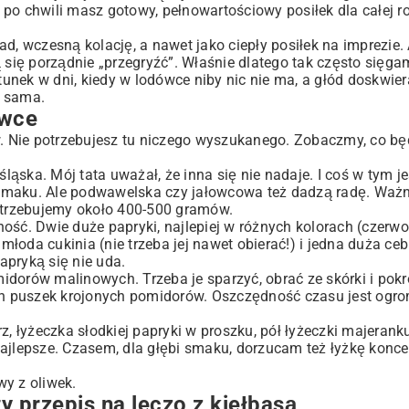
po chwili masz gotowy, pełnowartościowy posiłek dla całej ro
ad, wczesną kolację, a nawet jako ciepły posiłek na imprezie
 się porządnie „przegryźć”. Właśnie dlatego tak często sięga
tunek w dni, kiedy w lodówce niby nic nie ma, a głód doskwier
ę sama.
ówce
ów. Nie potrzebujesz tu niczego wyszukanego. Zobaczmy, co b
ąska. Mój tata uważał, że inna się nie nadaje. I coś w tym je
m smaku. Ale podwawelska czy jałowcowa też dadzą radę. Ważn
Potrzebujemy około 400-500 gramów.
dność. Dwie duże papryki, najlepiej w różnych kolorach (czerwo
 młoda cukinia (nie trzeba jej nawet obierać!) i jedna duża ceb
papryką się nie uda.
dorów malinowych. Trzeba je sparzyć, obrać ze skórki i pokr
óch puszek krojonych pomidorów. Oszczędność czasu jest ogr
, łyżeczka słodkiej papryki w proszku, pół łyżeczki majeranku
ajlepsze. Czasem, dla głębi smaku, dorzucam też łyżkę konce
wy z oliwek.
y przepis na leczo z kiełbasą