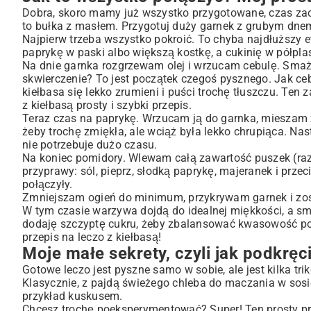
Dobra, skoro mamy już wszystko przygotowane, czas zacz
to bułka z masłem. Przygotuj duży garnek z grubym dnem
Najpierw trzeba wszystko pokroić. To chyba najdłuższy eta
paprykę w paski albo większą kostkę, a cukinię w półplaste
Na dnie garnka rozgrzewam olej i wrzucam cebulę. Smażę j
skwierczenie? To jest początek czegoś pysznego. Jak ce
kiełbasa się lekko zrumieni i puści trochę tłuszczu. Te
z kiełbasą prosty i szybki przepis.
Teraz czas na paprykę. Wrzucam ją do garnka, mieszam z k
żeby trochę zmiękła, ale wciąż była lekko chrupiąca. Nas
nie potrzebuje dużo czasu.
Na koniec pomidory. Wlewam całą zawartość puszek (ra
przyprawy: sól, pieprz, słodką paprykę, majeranek i prz
połączyły.
Zmniejszam ogień do minimum, przykrywam garnek i zost
W tym czasie warzywa dojdą do idealnej miękkości, a sm
dodaję szczyptę cukru, żeby zbalansować kwasowość pomid
przepis na leczo z kiełbasą!
Moje małe sekrety, czyli jak podkręc
Gotowe leczo jest pyszne samo w sobie, ale jest kilka t
Klasycznie, z pajdą świeżego chleba do maczania w sosie.
przykład kuskusem.
Chcesz trochę poeksperymentować? Super! Ten prosty prz