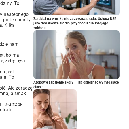
dziny. To
. A następnego
Zarabiaj na tym, że nie zużywasz prądu. Usługa DSR
m po ten prosty
jako dodatkowe źródło przychodu dla Twojego
a. Kilka
zakładu
ędzie nam
st, bo ma
e, żeby była
na jest
ula. To
Atopowe zapalenie skóry – jak okiełznać wymagające
ciało?
oić. Ale zdradzę
omna, a smak
 i 2-3 ząbki
ntratu