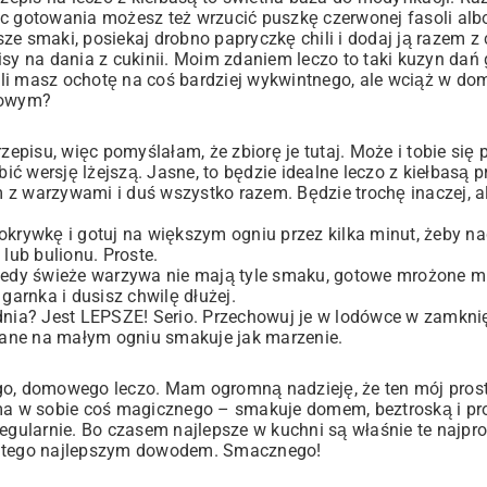
c gotowania możesz też wrzucić puszkę czerwonej fasoli albo
sze smaki, posiekaj drobno papryczkę chili i dodaj ją razem z c
isy na dania z cukinii
. Moim zdaniem leczo to taki kuzyn dań
eśli masz ochotę na coś bardziej wykwintnego, ale wciąż w 
bowym
?
pisu, więc pomyślałam, że zbiorę je tutaj. Może i tobie się 
 wersję lżejszą. Jasne, to będzie idealne leczo z kiełbasą p
 z warzywami i duś wszystko razem. Będzie trochę inaczej, a
j pokrywkę i gotuj na większym ogniu przez kilka minut, żeby n
lub bulionu. Proste.
edy świeże warzywa nie mają tyle smaku, gotowe mrożone m
garnka i dusisz chwilę dłużej.
 dnia? Jest LEPSZE! Serio. Przechowuj je w lodówce w zamkn
wane na małym ogniu smakuje jak marzenie.
lnego, domowego leczo. Mam ogromną nadzieję, że ten mój pros
 ma w sobie coś magicznego – smakuje domem, beztroską i pr
regularnie. Bo czasem najlepsze w kuchni są właśnie te najpr
jest tego najlepszym dowodem. Smacznego!