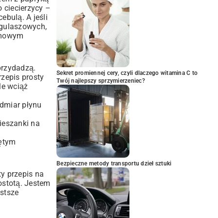
 ciecierzycy –
ebulą. A jeśli
 gulaszowych,
domowym
przydadzą.
Sekret promiennej cery, czyli dlaczego witamina C to
rzepis prosty
Twój najlepszy sprzymierzeniec?
le wciąż
admiar płynu
ieszanki na
iętym
Bezpieczne metody transportu dzieł sztuki
ty przepis na
ostotą. Jestem
ostsze