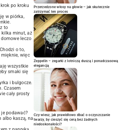
 krok po kroku
Przerzedzone włosy na głowie – jak skutecznie
zatrzymać ten proces
ję w piórka,
enkie.
z to
kilka minut, aż
je domowe leczo
Chodzi o to,
 mięknie, więc
Zeppelin – zegarki z lotniczą duszą i ponadczasową
aję wszystkie
elegancją
żeby smaki się
rka i bulgocze.
am. Czasem
ie cały prosty
m je podawać?
Czy wiesz, jak prawidłowo dbać o oczyszczanie
m albo kaszą, na
twarzy, by cieszyć się cerą bez żadnych
niedoskonałości?
azem z papryką