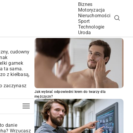
Biznes
Motoryzacja
Nieruchomości
Sport
Technologie
POPULARNE ARTYKUŁY
Uroda
yczny, cudowny
smak
elki garnek
ła ta sama.
zo z kiełbasą,
ro zaczynasz
Jak wybrać odpowiedni krem do twarzy dla
mężczyzn?
to danie
ocha? Wrzucasz