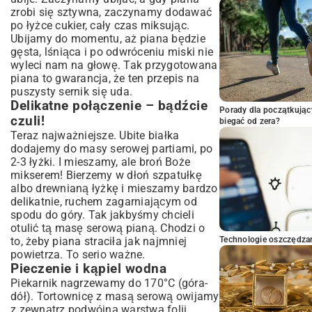
zrobi się sztywna, zaczynamy dodawać
po łyżce cukier, cały czas miksując.
Ubijamy do momentu, aż piana będzie
gęsta, lśniąca i po odwróceniu miski nie
wyleci nam na głowę. Tak przygotowana
piana to gwarancja, że ten przepis na
puszysty sernik się uda.
Delikatne połączenie – bądźcie
Porady dla początkując
czuli!
biegać od zera?
Teraz najważniejsze. Ubite białka
dodajemy do masy serowej partiami, po
2-3 łyżki. I mieszamy, ale broń Boże
mikserem! Bierzemy w dłoń szpatułkę
albo drewnianą łyżkę i mieszamy bardzo
delikatnie, ruchem zagarniającym od
spodu do góry. Tak jakbyśmy chcieli
otulić tą masę serową pianą. Chodzi o
to, żeby piana straciła jak najmniej
Technologie oszczędzan
powietrza. To serio ważne.
Pieczenie i kąpiel wodna
Piekarnik nagrzewamy do 170°C (góra-
dół). Tortownicę z masą serową owijamy
z zewnątrz podwójną warstwą folii