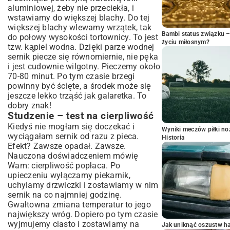
aluminiowej, żeby nie przeciekła, i
wstawiamy do większej blachy. Do tej
większej blachy wlewamy wrzątek, tak
Bambi status związku 
do połowy wysokości tortownicy. To jest
życiu miłosnym?
tzw. kąpiel wodna. Dzięki parze wodnej
sernik piecze się równomiernie, nie pęka
i jest cudownie wilgotny. Pieczemy około
70-80 minut. Po tym czasie brzegi
powinny być ścięte, a środek może się
jeszcze lekko trząść jak galaretka. To
dobry znak!
Studzenie – test na cierpliwość
Kiedyś nie mogłam się doczekać i
Wyniki meczów piłki noż
wyciągałam sernik od razu z pieca.
Historia
Efekt? Zawsze opadał. Zawsze.
Nauczona doświadczeniem mówię
Wam: cierpliwość popłaca. Po
upieczeniu wyłączamy piekarnik,
uchylamy drzwiczki i zostawiamy w nim
sernik na co najmniej godzinę.
Gwałtowna zmiana temperatur to jego
największy wróg. Dopiero po tym czasie
wyjmujemy ciasto i zostawiamy na
Jak uniknąć oszustw h