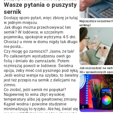
Wasze pytania o puszysty
sernik
Dostaję sporo pytań, więc zbiorę je tutaj
Najczęstsze oszustwa f
w jednym miejscu.
uniknąć
Jak długo można przechowywać ten
sernik? W lodówce, w szczelnym
pojemniku, spokojnie wytrzyma 4-5 dni.
Chociaż u mnie w domu nigdy tak długo
nie posta…
Czy mogę go zamrozić? Jasne, że tak!
Po całkowitym wystudzeniu owiń go
folią i śmiało do zamrażarki. Potem
rozmrażaj powoli w lodówce. Świetna
Jak oszczędzać na rac
opcja, żeby mieć coś pysznego pod ręką.
30+ sprawdzonych sp
Jeśli wolisz wersje na szybko, to świetny
jest też
przepis na sernik z delicjami na
zimno
.
Co zrobić, jeśli sernik mi popękał?
Najpewniej to wina zbyt wysokiej
temperatury albo jej gwałtownej zmiany.
Kąpiel wodna i powolne studzenie
minimalizują to ryzyko. Ale hej, świat się