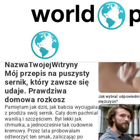
MARIUSZ ŁAMAGA
27.09.2025
NIERUCHOMOŚCI
POPULARNE A
Przepis na Puszysty
Sernik: Idealna Domowa
Rozkosz |
NazwaTwojejWitryny
Mój przepis na puszysty
sernik, który zawsze się
udaje. Prawdziwa
Jak wybrać odpowiedni 
domowa rozkosz
mężczyzn?
Pamiętam jak dziś, jak babcia wyciągała
z prodiża swój sernik. Cały dom pachniał
wanilią i szczęściem. Był lekki jak
chmurka, a jednocześnie tak cudownie
kremowy. Przez lata próbowałam
odtworzyć ten smak, zaliczając po