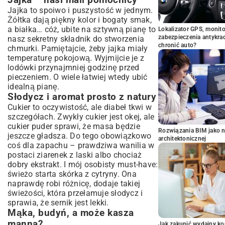
Jajka – nasi mali pomocnicy
Jajka to spoiwo i puszystość w jednym.
Żółtka dają piękny kolor i bogaty smak,
a białka… cóż, ubite na sztywną pianę to
Lokalizator GPS, monito
zabezpieczenia antykra
nasz sekretny składnik do stworzenia
chronić auto?
chmurki. Pamiętajcie, żeby jajka miały
temperaturę pokojową. Wyjmijcie je z
lodówki przynajmniej godzinę przed
pieczeniem. O wiele łatwiej wtedy ubić
idealną pianę.
Słodycz i aromat prosto z natury
Cukier to oczywistość, ale diabeł tkwi w
szczegółach. Zwykły cukier jest okej, ale
cukier puder sprawi, że masa będzie
Rozwiązania BIM jako n
jeszcze gładsza. Do tego obowiązkowo
architektonicznej
coś dla zapachu – prawdziwa wanilia w
postaci ziarenek z laski albo chociaż
dobry ekstrakt. I mój osobisty must-have:
świeżo starta skórka z cytryny. Ona
naprawdę robi różnicę, dodaje takiej
świeżości, która przełamuje słodycz i
sprawia, że sernik jest lekki.
Mąka, budyń, a może kasza
manna?
Jak zakupić wydajny ko