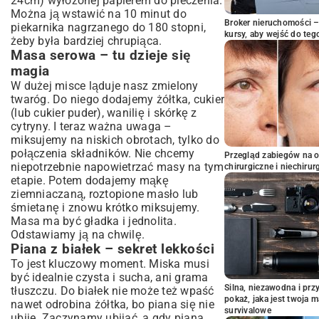
24cm) wyłożonej papierem do pieczenia.
Można ją wstawić na 10 minut do
Broker nieruchomości – 
piekarnika nagrzanego do 180 stopni,
kursy, aby wejść do teg
żeby była bardziej chrupiąca.
Masa serowa – tu dzieje się
magia
W dużej misce ląduje nasz zmielony
twaróg. Do niego dodajemy żółtka, cukier
(lub cukier puder), wanilię i skórkę z
cytryny. I teraz ważna uwaga –
miksujemy na niskich obrotach, tylko do
połączenia składników. Nie chcemy
Przegląd zabiegów na 
niepotrzebnie napowietrzać masy na tym
chirurgiczne i niechirur
etapie. Potem dodajemy mąkę
ziemniaczaną, roztopione masło lub
śmietanę i znowu krótko miksujemy.
Masa ma być gładka i jednolita.
Odstawiamy ją na chwilę.
Piana z białek – sekret lekkości
To jest kluczowy moment. Miska musi
być idealnie czysta i sucha, ani grama
Silna, niezawodna i pr
tłuszczu. Do białek nie może też wpaść
pokaż, jaka jest twoja 
nawet odrobina żółtka, bo piana się nie
survivalowe
ubije. Zaczynamy ubijać, a gdy piana