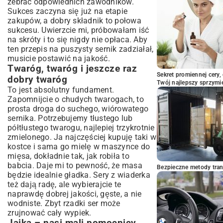
zebrać odpowiednich zawodników.
Sukces zaczyna się już na etapie
zakupów, a dobry składnik to połowa
sukcesu. Uwierzcie mi, próbowałam iść
na skróty i to się nigdy nie opłaca. Aby
ten przepis na puszysty sernik zadziałał,
musicie postawić na jakość.
Twaróg, twaróg i jeszcze raz
Sekret promiennej cery,
dobry twaróg
Twój najlepszy sprzymi
To jest absolutny fundament.
Zapomnijcie o chudych twarogach, to
prosta droga do suchego, wiórowatego
sernika. Potrzebujemy tłustego lub
półtłustego twarogu, najlepiej trzykrotnie
zmielonego. Ja najczęściej kupuję taki w
kostce i sama go mielę w maszynce do
mięsa, dokładnie tak, jak robiła to
babcia. Daje mi to pewność, że masa
Bezpieczne metody trans
będzie idealnie gładka. Sery z wiaderka
też dają radę, ale wybierajcie te
naprawdę dobrej jakości, gęste, a nie
wodniste. Zbyt rzadki ser może
zrujnować cały wypiek.