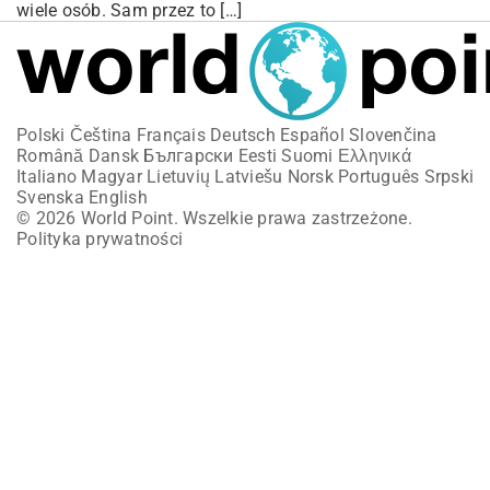
wiele osób. Sam przez to […]
Polski
Čeština
Français
Deutsch
Español
Slovenčina
Română
Dansk
Български
Eesti
Suomi
Ελληνικά
Italiano
Magyar
Lietuvių
Latviešu
Norsk
Português
Srpski
Svenska
English
© 2026 World Point. Wszelkie prawa zastrzeżone.
Polityka prywatności