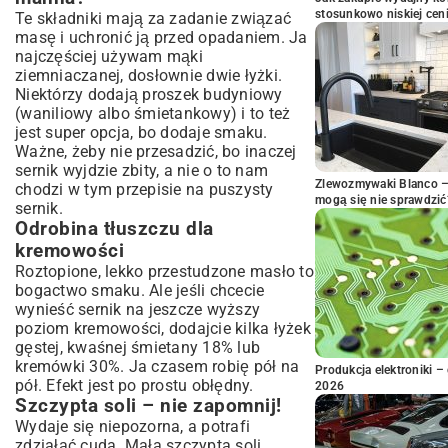
stosunkowo niskiej cen
Te składniki mają za zadanie związać
masę i uchronić ją przed opadaniem. Ja
najczęściej używam mąki
ziemniaczanej, dosłownie dwie łyżki.
Niektórzy dodają proszek budyniowy
(waniliowy albo śmietankowy) i to też
jest super opcja, bo dodaje smaku.
Ważne, żeby nie przesadzić, bo inaczej
sernik wyjdzie zbity, a nie o to nam
Zlewozmywaki Blanco – 
chodzi w tym przepisie na puszysty
mogą się nie sprawdzić
sernik.
Odrobina tłuszczu dla
kremowości
Roztopione, lekko przestudzone masło to
bogactwo smaku. Ale jeśli chcecie
wynieść sernik na jeszcze wyższy
poziom kremowości, dodajcie kilka łyżek
gęstej, kwaśnej śmietany 18% lub
kremówki 30%. Ja czasem robię pół na
Produkcja elektroniki – 
pół. Efekt jest po prostu obłędny.
2026
Szczypta soli – nie zapomnij!
Wydaje się niepozorna, a potrafi
zdziałać cuda. Mała szczypta soli