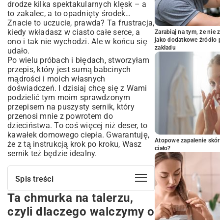
drodze kilka spektakularnych klęsk – a
to zakalec, a to opadnięty środek…
Znacie to uczucie, prawda? Ta frustracja,
kiedy wkładasz w ciasto całe serce, a
Zarabiaj na tym, że ni
jako dodatkowe źródło 
ono i tak nie wychodzi. Ale w końcu się
zakładu
udało.
Po wielu próbach i błędach, stworzyłam
przepis, który jest sumą babcinych
mądrości i moich własnych
doświadczeń. I dzisiaj chcę się z Wami
podzielić tym moim sprawdzonym
przepisem na puszysty sernik, który
przenosi mnie z powrotem do
dzieciństwa. To coś więcej niż deser, to
kawałek domowego ciepła. Gwarantuję,
Atopowe zapalenie skór
że z tą instrukcją krok po kroku, Wasz
ciało?
sernik też będzie idealny.
Spis treści
Ta chmurka na talerzu,
Ta chmurka na talerzu, czyli dlaczego
walczymy o puszystość
czyli dlaczego walczymy o
Skarby z Twojej kuchni – co będzie