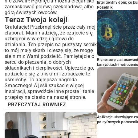
nie zawalił! Pęknięcia można elegancko
Inteligentny dom: co k
zamaskować polewą czekoladową albo
Poradnik
górą świeżych owoców.
Teraz Twoja kolej!
Gratulacje! Przebrnęliście przez cały mój
elaborat. Mam nadzieję, że czujecie się
uzbrojeni w wiedzę i gotowi do
działania. Ten przepis na puszysty sernik
to mój mały skarb i cieszę się, że mogę
się nim z Wami podzielić. Pamiętajcie o
Biznesowe zastosowani
sercu do pieczenia, o dobrych
korzyściach i wdrożeni
składnikach i cierpliwości. Upieczcie go,
podzielcie się z bliskimi i zobaczcie te
uśmiechy. To najlepsza nagroda.
Smacznego! A jeśli szukacie więcej
inspiracji, sprawdźcie inne
proste i tanie
przepisy na ciasto
na naszej stronie.
PRZECZYTAJ RÓWNIEŻ
Aplikacje ułatwiające c
po cyfrowych pomocni