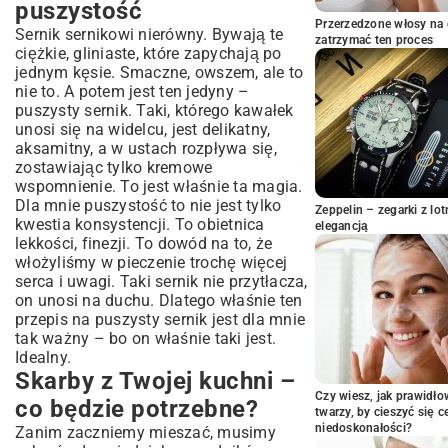
puszystość
potrzebne?
Przerzedzone włosy na 
Sernik sernikowi nierówny. Bywają te
Twaróg, twaróg i jeszcze raz dobry twaróg
zatrzymać ten proces
ciężkie, gliniaste, które zapychają po
Jajka – nasi mali pomocnicy
jednym kęsie. Smaczne, owszem, ale to
Słodycz i aromat prosto z natury
nie to. A potem jest ten jedyny –
Mąka, budyń, a może kasza manna?
puszysty sernik. Taki, którego kawałek
unosi się na widelcu, jest delikatny,
Odrobina tłuszczu dla kremowości
aksamitny, a w ustach rozpływa się,
Szczypta soli – nie zapomnij!
zostawiając tylko kremowe
No to do dzieła! Jak zrobić puszysty
wspomnienie. To jest właśnie ta magia.
sernik krok po kroku
Dla mnie puszystość to nie jest tylko
Zeppelin – zegarki z l
Spód – chrupiący fundament (albo i nie)
kwestia konsystencji. To obietnica
elegancją
lekkości, finezji. To dowód na to, że
Masa serowa – tu dzieje się magia
włożyliśmy w pieczenie trochę więcej
Piana z białek – sekret lekkości
serca i uwagi. Taki sernik nie przytłacza,
Delikatne połączenie – bądźcie czuli!
on unosi na duchu. Dlatego właśnie ten
Pieczenie i kąpiel wodna
przepis na puszysty sernik jest dla mnie
Studzenie – test na cierpliwość
tak ważny – bo on właśnie taki jest.
Idealny.
Moje małe sekrety, które robią różnicę
Skarby z Twojej kuchni –
Wasze pytania o puszysty sernik
Czy wiesz, jak prawidł
co będzie potrzebne?
Teraz Twoja kolej!
twarzy, by cieszyć się 
niedoskonałości?
Zanim zaczniemy mieszać, musimy