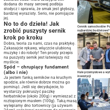
dodana do masy serowej podbija
słodycz i sprawia, że smak jest głębszy,
bardziej wyrazisty. Serio, nie pomijajcie
jej.
No to do dzieła! Jak
Cennik samochodów Por
zrobić puszysty sernik
najbardziej budżetowe?
krok po kroku
Dobra, teoria za nami, czas na praktykę.
Zakasajcie rękawy, włączcie ulubioną
muzykę i do roboty! Ten prosty przepis
na puszysty sernik jest łatwiejszy niż
myślicie.
Spód – chrupiący fundament
(albo i nie)
Hale przemysłowe a wyt
inwestycji
Ja jestem fanką serników na kruchym
spodzie, ale równie dobrze można go
pominąć. Jeśli się decydujecie, to
wystarczy pokruszyć paczkę
herbatników (około 200g) i wymieszać z
roztopionym masłem (100g). Taką masą
wylepiamy dno tortownicy (ja używam