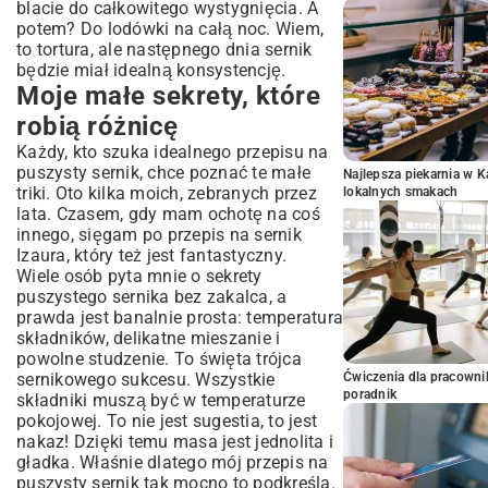
blacie do całkowitego wystygnięcia. A
potem? Do lodówki na całą noc. Wiem,
to tortura, ale następnego dnia sernik
będzie miał idealną konsystencję.
Moje małe sekrety, które
robią różnicę
Każdy, kto szuka idealnego przepisu na
puszysty sernik, chce poznać te małe
Najlepsza piekarnia w 
triki. Oto kilka moich, zebranych przez
lokalnych smakach
lata. Czasem, gdy mam ochotę na coś
innego, sięgam po przepis na
sernik
Izaura
, który też jest fantastyczny.
Wiele osób pyta mnie o sekrety
puszystego sernika bez zakalca, a
prawda jest banalnie prosta: temperatura
składników, delikatne mieszanie i
powolne studzenie. To święta trójca
sernikowego sukcesu. Wszystkie
Ćwiczenia dla pracown
poradnik
składniki muszą być w temperaturze
pokojowej. To nie jest sugestia, to jest
nakaz! Dzięki temu masa jest jednolita i
gładka. Właśnie dlatego mój przepis na
puszysty sernik tak mocno to podkreśla.