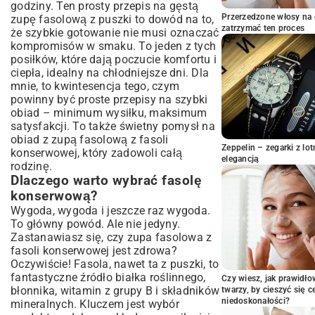
Warianty i modyfikacje: Dostosuj zupę
godziny. Ten prosty przepis na gęstą
do swoich upodobań
Przerzedzone włosy na 
zupę fasolową z puszki to dowód na to,
zatrzymać ten proces
że szybkie gotowanie nie musi oznaczać
Zupa fasolowa z boczkiem lub kiełbasą:
kompromisów w smaku. To jeden z tych
Sycąca wersja mięsna
posiłków, które dają poczucie komfortu i
Opcje wegetariańskie i wegańskie: Jak
ciepła, idealny na chłodniejsze dni. Dla
wzbogacić smak bez mięsa?
mnie, to kwintesencja tego, czym
Sekretne składniki: Zioła i przyprawy, które
powinny być
proste przepisy na szybki
odmienią Twoją zupę
obiad
– minimum wysiłku, maksimum
Sekrety doskonałego smaku: Porady i
satysfakcji. To także świetny pomysł na
triki
obiad z zupą fasolową z fasoli
Zeppelin – zegarki z l
Jak zagęścić zupę fasolową? Sprawdzone
konserwowej, który zadowoli całą
elegancją
metody
rodzinę.
Najczęstsze błędy i jak ich unikać
Dlaczego warto wybrać fasolę
Podawanie i przechowywanie: Ciesz się
konserwową?
zupą dłużej
Wygoda, wygoda i jeszcze raz wygoda.
To główny powód. Ale nie jedyny.
Idealne dodatki do zupy fasolowej
Zastanawiasz się, czy zupa fasolowa z
Jak przechowywać zupę fasolową?
fasoli konserwowej jest zdrowa?
Porady na dłużej
Oczywiście! Fasola, nawet ta z puszki, to
Podsumowanie: Zupa fasolowa –
fantastyczne źródło białka roślinnego,
Czy wiesz, jak prawidł
klasyka, która nigdy się nie nudzi
błonnika, witamin z grupy B i składników
twarzy, by cieszyć się 
niedoskonałości?
mineralnych. Kluczem jest wybór