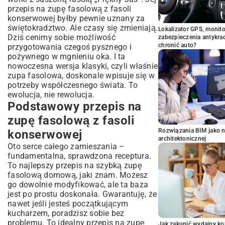
przepis na zupę fasolową z fasoli
konserwowej byłby pewnie uznany za
świętokradztwo. Ale czasy się zmieniają.
Lokalizator GPS, monito
Dziś cenimy sobie możliwość
zabezpieczenia antykra
chronić auto?
przygotowania czegoś pysznego i
pożywnego w mgnieniu oka. I ta
nowoczesna wersja klasyki, czyli właśnie
zupa fasolowa, doskonale wpisuje się w
potrzeby współczesnego świata. To
ewolucja, nie rewolucja.
Podstawowy przepis na
zupę fasolową z fasoli
Rozwiązania BIM jako n
konserwowej
architektonicznej
Oto serce całego zamieszania –
fundamentalna, sprawdzona receptura.
To najlepszy przepis na szybką zupę
fasolową domową, jaki znam. Możesz
go dowolnie modyfikować, ale ta baza
jest po prostu doskonała. Gwarantuję, że
nawet jeśli jesteś początkującym
kucharzem, poradzisz sobie bez
problemu. To idealny przepis na zupę
Jak zakupić wydajny ko