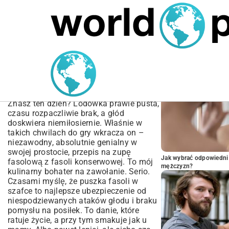
MARIUSZ ŁAMAGA
04.10.2025
SPORT
POPULARNE A
Przepis na zupę fasolową
z fasoli konserwowej |
Prosty i Szybki Obiad
Znasz ten dzień? Lodówka prawie pusta,
czasu rozpaczliwie brak, a głód
doskwiera niemiłosiernie. Właśnie w
takich chwilach do gry wkracza on –
niezawodny, absolutnie genialny w
swojej prostocie, przepis na zupę
Jak wybrać odpowiedni 
fasolową z fasoli konserwowej. To mój
mężczyzn?
kulinarny bohater na zawołanie. Serio.
Czasami myślę, że puszka fasoli w
szafce to najlepsze ubezpieczenie od
niespodziewanych ataków głodu i braku
pomysłu na posiłek. To danie, które
ratuje życie, a przy tym smakuje jak u