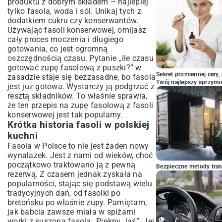
produktu z dobrym składem – najlepiej
tylko fasola, woda i sól. Unikaj tych z
dodatkiem cukru czy konserwantów.
Używając fasoli konserwowej, omijasz
cały proces moczenia i długiego
gotowania, co jest ogromną
oszczędnością czasu. Pytanie „ile czasu
gotować zupę fasolową z puszki?” w
Sekret promiennej cery,
zasadzie staje się bezzasadne, bo fasola
Twój najlepszy sprzymi
jest już gotowa. Wystarczy ją podgrzać z
resztą składników. To właśnie sprawia,
że ten przepis na zupę fasolową z fasoli
konserwowej jest tak popularny.
Krótka historia fasoli w polskiej
kuchni
Fasola w Polsce to nie jest żaden nowy
wynalazek. Jest z nami od wieków, choć
początkowo traktowano ją z pewną
Bezpieczne metody trans
rezerwą. Z czasem jednak zyskała na
popularności, stając się podstawą wielu
tradycyjnych dań, od fasolki po
bretońsku po właśnie zupy. Pamiętam,
jak babcia zawsze miała w spiżarni
worki z suszoną fasolą „Piękny Jaś”. Jej