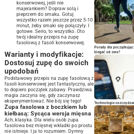
konserwowej, jeśli nie
majerankiem? Dopraw solą i
pieprzem do smaku. Gotuj
wszystko razem jeszcze przez 5-10
minut, żeby smaki się połączyły. I
gotowe. Serio, to wszystko. Oto
twój idealny przepis na zupę
fasolową z fasoli konserwowej.
Porady dla początkując
biegać od zera?
Warianty i modyfikacje:
Dostosuj zupę do swoich
upodobań
Podstawowy przepis na zupę fasolową z
fasoli konserwowej jest fantastyczny, ale
to dopiero początek zabawy. Prawdziwa
magia zaczyna się, gdy zaczynasz
eksperymentować. Nie bój się tego!
Technologie oszczędzan
Zupa fasolowa z boczkiem lub
kiełbasą: Sycąca wersja mięsna
Ach, klasyka. Dla wielu osób zupa
fasolowa bez mięsnej wkładki po prostu
nie istnieje. I ja to rozumiem. Dymny