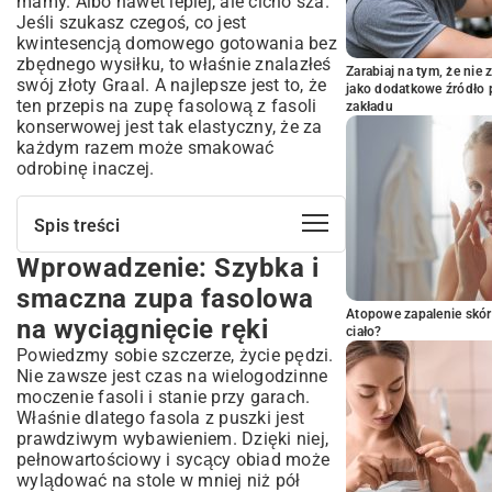
mamy. Albo nawet lepiej, ale cicho sza.
Jeśli szukasz czegoś, co jest
kwintesencją domowego gotowania bez
zbędnego wysiłku, to właśnie znalazłeś
Zarabiaj na tym, że ni
swój złoty Graal. A najlepsze jest to, że
jako dodatkowe źródło 
ten przepis na zupę fasolową z fasoli
zakładu
konserwowej jest tak elastyczny, że za
każdym razem może smakować
odrobinę inaczej.
Spis treści
Wprowadzenie: Szybka i
Wprowadzenie: Szybka i smaczna zupa
fasolowa na wyciągnięcie ręki
smaczna zupa fasolowa
Dlaczego warto wybrać fasolę
Atopowe zapalenie skór
na wyciągnięcie ręki
konserwową?
ciało?
Powiedzmy sobie szczerze, życie pędzi.
Krótka historia fasoli w polskiej kuchni
Nie zawsze jest czas na wielogodzinne
Podstawowy przepis na zupę fasolową
moczenie fasoli i stanie przy garach.
z fasoli konserwowej
Właśnie dlatego fasola z puszki jest
Niezbędne składniki do idealnej zupy
prawdziwym wybawieniem. Dzięki niej,
Krok po kroku: Jak przygotować zupę
pełnowartościowy i sycący obiad może
fasolową?
wylądować na stole w mniej niż pół