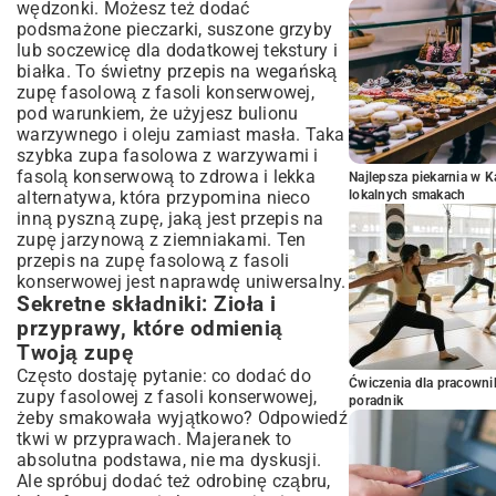
wędzonki. Możesz też dodać
podsmażone pieczarki, suszone grzyby
lub soczewicę dla dodatkowej tekstury i
białka. To świetny przepis na wegańską
zupę fasolową z fasoli konserwowej,
pod warunkiem, że użyjesz bulionu
warzywnego i oleju zamiast masła. Taka
szybka zupa fasolowa z warzywami i
fasolą konserwową to zdrowa i lekka
Najlepsza piekarnia w 
alternatywa, która przypomina nieco
lokalnych smakach
inną pyszną zupę, jaką jest
przepis na
zupę jarzynową z ziemniakami
. Ten
przepis na zupę fasolową z fasoli
konserwowej jest naprawdę uniwersalny.
Sekretne składniki: Zioła i
przyprawy, które odmienią
Twoją zupę
Często dostaję pytanie: co dodać do
Ćwiczenia dla pracown
zupy fasolowej z fasoli konserwowej,
poradnik
żeby smakowała wyjątkowo? Odpowiedź
tkwi w przyprawach. Majeranek to
absolutna podstawa, nie ma dyskusji.
Ale spróbuj dodać też odrobinę cząbru,