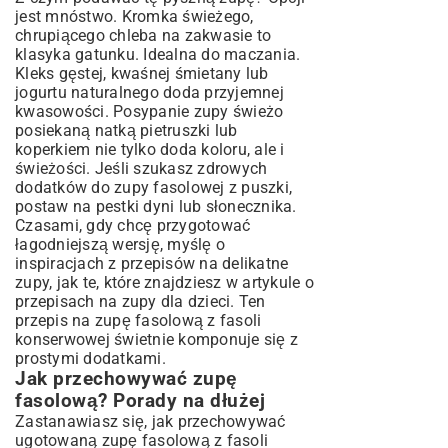
jest mnóstwo. Kromka świeżego,
chrupiącego chleba na zakwasie to
klasyka gatunku. Idealna do maczania.
Kleks gęstej, kwaśnej śmietany lub
jogurtu naturalnego doda przyjemnej
kwasowości. Posypanie zupy świeżo
posiekaną natką pietruszki lub
koperkiem nie tylko doda koloru, ale i
świeżości. Jeśli szukasz zdrowych
dodatków do zupy fasolowej z puszki,
postaw na pestki dyni lub słonecznika.
Czasami, gdy chcę przygotować
łagodniejszą wersję, myślę o
inspiracjach z przepisów na delikatne
zupy, jak te, które znajdziesz w artykule o
przepisach na zupy dla dzieci
. Ten
przepis na zupę fasolową z fasoli
konserwowej świetnie komponuje się z
prostymi dodatkami.
Jak przechowywać zupę
fasolową? Porady na dłużej
Zastanawiasz się, jak przechowywać
ugotowaną zupę fasolową z fasoli