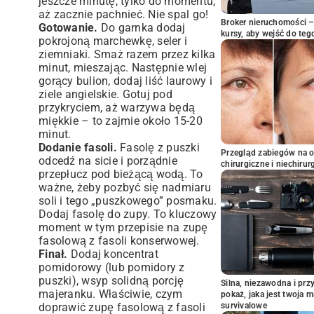
jeszcze minutę, tylko do momentu,
aż zacznie pachnieć. Nie spal go!
Broker nieruchomości – 
Gotowanie.
Do garnka dodaj
kursy, aby wejść do teg
pokrojoną marchewkę, seler i
ziemniaki. Smaż razem przez kilka
minut, mieszając. Następnie wlej
gorący bulion, dodaj liść laurowy i
ziele angielskie. Gotuj pod
przykryciem, aż warzywa będą
miękkie – to zajmie około 15-20
minut.
Dodanie fasoli.
Fasolę z puszki
Przegląd zabiegów na 
odcedź na sicie i porządnie
chirurgiczne i niechirur
przepłucz pod bieżącą wodą. To
ważne, żeby pozbyć się nadmiaru
soli i tego „puszkowego” posmaku.
Dodaj fasolę do zupy. To kluczowy
moment w tym przepisie na zupę
fasolową z fasoli konserwowej.
Finał.
Dodaj koncentrat
pomidorowy (lub pomidory z
puszki), wsyp solidną porcję
Silna, niezawodna i pr
majeranku. Właściwie, czym
pokaż, jaka jest twoja 
doprawić zupę fasolową z fasoli
survivalowe