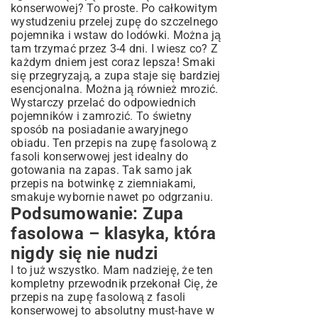
konserwowej? To proste. Po całkowitym
wystudzeniu przelej zupę do szczelnego
pojemnika i wstaw do lodówki. Można ją
tam trzymać przez 3-4 dni. I wiesz co? Z
każdym dniem jest coraz lepsza! Smaki
się przegryzają, a zupa staje się bardziej
esencjonalna. Można ją również mrozić.
Wystarczy przelać do odpowiednich
pojemników i zamrozić. To świetny
sposób na posiadanie awaryjnego
obiadu. Ten przepis na zupę fasolową z
fasoli konserwowej jest idealny do
gotowania na zapas. Tak samo jak
przepis na botwinkę z ziemniakami
,
smakuje wybornie nawet po odgrzaniu.
Podsumowanie: Zupa
fasolowa – klasyka, która
nigdy się nie nudzi
I to już wszystko. Mam nadzieję, że ten
kompletny przewodnik przekonał Cię, że
przepis na zupę fasolową z fasoli
konserwowej to absolutny must-have w