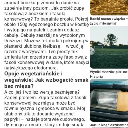
aromat boczku przenosi to danie na
zupełnie inny poziom. Jak zrobić zupę
fasolową z boczkiem i fasolą
konserwową? To banalnie proste. Pokrój
Bambi status związku 
życiu miłosnym?
około 150g wędzonego boczku w kostkę
i wytop go na patelni, zanim dodasz
cebulę. Cebulę zeszklij na wytopionym
tłuszczu. Możesz też dodać pokrojoną w
plasterki ulubioną kiełbasę – wrzuć ją
razem z warzywami. Ten prosty trik
zmienia ten przepis na zupę fasolową z
fasoli konserwowej w danie, które nasyci
największego głodomora.
Wyniki meczów piłki noż
Opcje wegetariańskie i
Historia
wegańskie: Jak wzbogacić smak
bez mięsa?
A co, jeśli wolisz wersję bezmięsną?
Żaden problem. Zupa fasolowa z fasoli
konserwowej bez mięsa może być
równie pyszna i głęboka w smaku. Mój
ulubiony trik to dodanie wędzonej
papryki – nadaje potrawie cudownego,
dymnego aromatu, który imituje smak
Jak uniknąć oszustw h