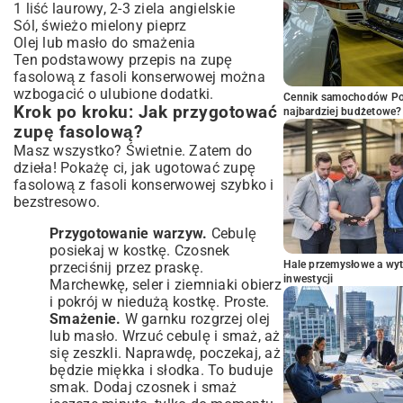
1 liść laurowy, 2-3 ziela angielskie
Sól, świeżo mielony pieprz
Olej lub masło do smażenia
Ten podstawowy przepis na zupę
fasolową z fasoli konserwowej można
wzbogacić o ulubione dodatki.
Cennik samochodów Por
Krok po kroku: Jak przygotować
najbardziej budżetowe?
zupę fasolową?
Masz wszystko? Świetnie. Zatem do
dzieła! Pokażę ci, jak ugotować zupę
fasolową z fasoli konserwowej szybko i
bezstresowo.
Przygotowanie warzyw.
Cebulę
posiekaj w kostkę. Czosnek
Hale przemysłowe a wyt
przeciśnij przez praskę.
inwestycji
Marchewkę, seler i ziemniaki obierz
i pokrój w niedużą kostkę. Proste.
Smażenie.
W garnku rozgrzej olej
lub masło. Wrzuć cebulę i smaż, aż
się zeszkli. Naprawdę, poczekaj, aż
będzie miękka i słodka. To buduje
smak. Dodaj czosnek i smaż