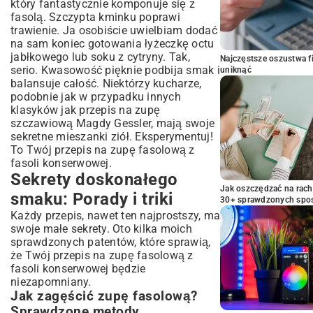
który fantastycznie komponuje się z
fasolą. Szczypta kminku poprawi
trawienie. Ja osobiście uwielbiam dodać
na sam koniec gotowania łyżeczkę octu
jabłkowego lub soku z cytryny. Tak,
Najczęstsze oszustwa f
serio. Kwasowość pięknie podbija smak i
uniknąć
balansuje całość. Niektórzy kucharze,
podobnie jak w przypadku innych
klasyków jak
przepis na zupę
szczawiową Magdy Gessler
, mają swoje
sekretne mieszanki ziół. Eksperymentuj!
To Twój przepis na zupę fasolową z
fasoli konserwowej.
Sekrety doskonałego
Jak oszczędzać na rac
smaku: Porady i triki
30+ sprawdzonych sp
Każdy przepis, nawet ten najprostszy, ma
swoje małe sekrety. Oto kilka moich
sprawdzonych patentów, które sprawią,
że Twój przepis na zupę fasolową z
fasoli konserwowej będzie
niezapomniany.
Jak zagęścić zupę fasolową?
Sprawdzone metody