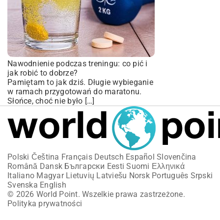
Nawodnienie podczas treningu: co pić i
jak robić to dobrze?
Pamiętam to jak dziś. Długie wybieganie
w ramach przygotowań do maratonu.
Słońce, choć nie było […]
Polski
Čeština
Français
Deutsch
Español
Slovenčina
Română
Dansk
Български
Eesti
Suomi
Ελληνικά
Italiano
Magyar
Lietuvių
Latviešu
Norsk
Português
Srpski
Svenska
English
© 2026 World Point. Wszelkie prawa zastrzeżone.
Polityka prywatności