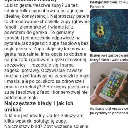
Inteligentny dom: co k
Lubisz gęste, treściwe zupy? Ja też.
Poradnik
Istnieje kilka sposobów na osiągnięcie
idealnej konsystencji. Najprostszy patent
to zblendowanie chochelki zupy (głównie
fasoli i ziemniaków) i wlanie jej z
powrotem do garnka. To genialny
sposób i jednocześnie odpowiedź na
pytanie, jak zagęścić zupę fasolową bez
mąki przepis. Zupa staje się kremowa i
gęsta naturalnie. Inna opcja to dodanie
Biznesowe zastosowani
na początku gotowania łyżki czerwonej
korzyściach i wdrożeni
soczewicy – rozgotuje się i sama
zagęści potrawę. Oczywiście, zawsze
można użyć tradycyjnej zasmażki z mąki
i masła, ale po co, skoro są zdrowsze i
prostsze metody? Perfekcyjny przepis na
zupę fasolową z fasoli konserwowej nie
potrzebuje mąki.
Najczęstsze błędy i jak ich
unikać
Aplikacje ułatwiające c
po cyfrowych pomocni
Nikt nie jest idealny. Ja też zaliczyłam
kilka wpadek, gotując tę zupę.
Najczęstszy błąd? Zbyt wczesne solenie.