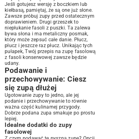
Jeśli gotujesz wersję z boczkiem lub
kiełbasą, pamiętaj, że są one już słone.
Zawsze próbuj zupy przed ostatecznym
doprawieniem. Drugi grzeszek to
niepłukanie fasoli z puszki. Ta zalewa
bywa słona i ma metaliczny posmak,
który może zepsuć całe danie. Płucz,
płucz i jeszcze raz płucz. Unikając tych
pułapek, Twój przepis na zupę fasolową
z fasoli konserwowej zawsze będzie
udany.
Podawanie i
przechowywanie: Ciesz
się zupą dłużej
Ugotowanie zupy to jedno, ale jej
podanie i przechowywanie to równie
ważna część kulinarnej przygody.
Dobrze podana zupa smakuje po prostu
lepiej.
Idealne dodatki do zupy
fasolowej
Z czym podawać tę pyszną zupę? Opcji