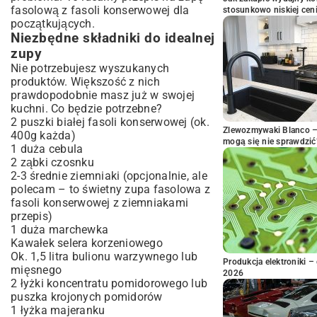
fasolową z fasoli konserwowej dla
stosunkowo niskiej cen
początkujących.
Niezbędne składniki do idealnej
zupy
Nie potrzebujesz wyszukanych
produktów. Większość z nich
prawdopodobnie masz już w swojej
kuchni. Co będzie potrzebne?
2 puszki białej fasoli konserwowej (ok.
Zlewozmywaki Blanco – 
400g każda)
mogą się nie sprawdzić
1 duża cebula
2 ząbki czosnku
2-3 średnie ziemniaki (opcjonalnie, ale
polecam – to świetny zupa fasolowa z
fasoli konserwowej z ziemniakami
przepis)
1 duża marchewka
Kawałek selera korzeniowego
Ok. 1,5 litra bulionu warzywnego lub
Produkcja elektroniki – 
mięsnego
2026
2 łyżki koncentratu pomidorowego lub
puszka krojonych pomidorów
1 łyżka majeranku