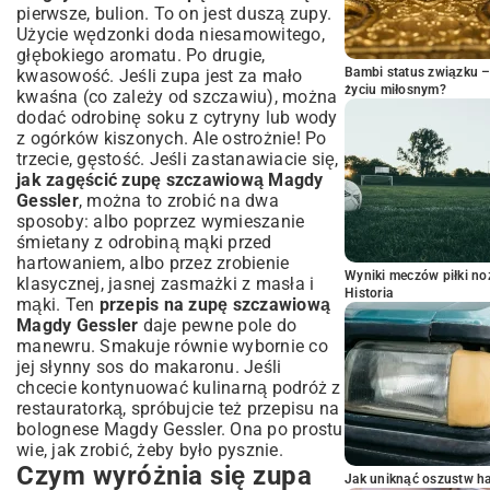
pierwsze, bulion. To on jest duszą zupy.
Użycie wędzonki doda niesamowitego,
głębokiego aromatu. Po drugie,
Bambi status związku 
kwasowość. Jeśli zupa jest za mało
życiu miłosnym?
kwaśna (co zależy od szczawiu), można
dodać odrobinę soku z cytryny lub wody
z ogórków kiszonych. Ale ostrożnie! Po
trzecie, gęstość. Jeśli zastanawiacie się,
jak zagęścić zupę szczawiową Magdy
Gessler
, można to zrobić na dwa
sposoby: albo poprzez wymieszanie
śmietany z odrobiną mąki przed
hartowaniem, albo przez zrobienie
Wyniki meczów piłki noż
klasycznej, jasnej zasmażki z masła i
Historia
mąki. Ten
przepis na zupę szczawiową
Magdy Gessler
daje pewne pole do
manewru. Smakuje równie wybornie co
jej słynny sos do makaronu. Jeśli
chcecie kontynuować kulinarną podróż z
restauratorką, spróbujcie też
przepisu na
bolognese Magdy Gessler
. Ona po prostu
wie, jak zrobić, żeby było pysznie.
Czym wyróżnia się zupa
Jak uniknąć oszustw h