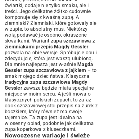
ćwiartki, dodaje nie tylko smaku, ale i
treści. Jego delikatne żółtko cudownie
komponuje się z kwaśną zupą. A
ziemniaki? Ziemniaki, które gotowały się
w zupie, to absolutny mus. Niektórzy
wolą podawać je osobno, okraszone
skwarkami. Wariant
zupa szczawiowa z
ziemniakami przepis Magdy Gessler
pozwala na obie wersje. Spróbujcie obu i
zdecydujcie, która jest waszą ulubioną.
Dla mnie najlepsza jest właśnie
Magda
Gessler zupa szczawiowa z jajkiem
– to
smak mojego dzieciństwa. Klasyczna
tradycyjna zupa szczawiowa Magdy
Gessler
zawsze będzie miała specjalne
miejsce w moim sercu. A jeśli mowa o
klasycznych polskich zupach, to zaraz
obok szczawiowej stoi
przepis na żurek z
boczkiem
, który również ma swoje
tajemnice. Ta zupa jest idealna na
wiosenny obiad, podobnie jak delikatna
zupa koperkowa z kluseczkami
.
Nowoczesne wariacje i świeże