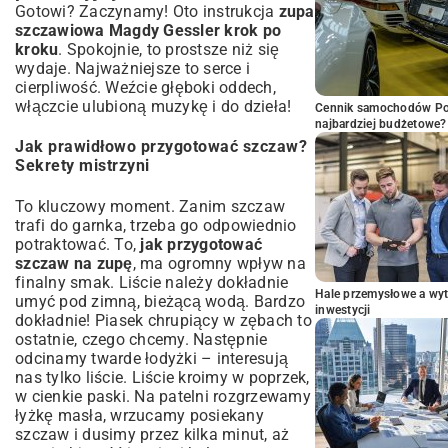
Gotowi? Zaczynamy! Oto instrukcja
zupa
szczawiowa Magdy Gessler krok po
kroku
. Spokojnie, to prostsze niż się
wydaje. Najważniejsze to serce i
cierpliwość. Weźcie głęboki oddech,
włączcie ulubioną muzykę i do dzieła!
Cennik samochodów Por
najbardziej budżetowe?
Jak prawidłowo przygotować szczaw?
Sekrety mistrzyni
To kluczowy moment. Zanim szczaw
trafi do garnka, trzeba go odpowiednio
potraktować. To,
jak przygotować
szczaw na zupę
, ma ogromny wpływ na
finalny smak. Liście należy dokładnie
Hale przemysłowe a wyt
umyć pod zimną, bieżącą wodą. Bardzo
inwestycji
dokładnie! Piasek chrupiący w zębach to
ostatnie, czego chcemy. Następnie
odcinamy twarde łodyżki – interesują
nas tylko liście. Liście kroimy w poprzek,
w cienkie paski. Na patelni rozgrzewamy
łyżkę masła, wrzucamy posiekany
szczaw i dusimy przez kilka minut, aż