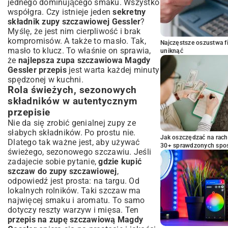
jednego dominującego smaku. Wszystko
współgra. Czy istnieje jeden
sekretny
składnik zupy szczawiowej Gessler
?
Myślę, że jest nim cierpliwość i brak
kompromisów. A także to masło. Tak,
Najczęstsze oszustwa f
masło to klucz. To właśnie on sprawia,
uniknąć
że
najlepsza zupa szczawiowa Magdy
Gessler przepis
jest warta każdej minuty
spędzonej w kuchni.
Rola świeżych, sezonowych
składników w autentycznym
przepisie
Nie da się zrobić genialnej zupy ze
słabych składników. Po prostu nie.
Jak oszczędzać na rac
Dlatego tak ważne jest, aby używać
30+ sprawdzonych sp
świeżego, sezonowego szczawiu. Jeśli
zadajecie sobie pytanie,
gdzie kupić
szczaw do zupy szczawiowej
,
odpowiedź jest prosta: na targu. Od
lokalnych rolników. Taki szczaw ma
najwięcej smaku i aromatu. To samo
dotyczy reszty warzyw i mięsa. Ten
przepis na zupę szczawiową Magdy