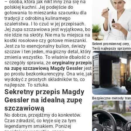
– osoba, która jak nikt inny zna się na
Gessler
polskiej kuchni. Jej podejście do
gotowania to mieszanka szacunku dla
tradycji z odrobiną kulinarnego
szaleństwa. I to czuć w jej przepisach.
Jej zupa szczawiowa jest wyjątkowa, bo
nie idzie na skróty. Nie ma tu miejsca na
kostki rosołowe czy gotowe mieszanki.
Sekret promiennej cery,
Jest za to esencjonalny bulion, świeży
Twój najlepszy sprzymi
szczaw i ten jeden, magiczny detal, który
zmienia wszystko. To właśnie dbałość o
szczegóły sprawia, że
oryginalny przepis
na zupę szczawiową Magdy Gessler
jest
po prostu bezkonkurencyjny. Ona wie, jak
wydobyć z prostych składników to, co
najlepsze. To sztuka.
Sekretny przepis Magdy
Gessler na idealną zupę
Bezpieczne metody trans
szczawiową
No dobrze, przejdźmy do konkretów.
Czas zdradzić, co kryje się za tym
legendarnym smakiem. Poniżej