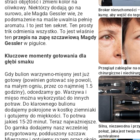
straci objętość i zmieni kolor na
oliwkowy. Niektórzy dodają go na
Broker nieruchomości – 
surowo, ale Magda Gessler wie, że
kursy, aby wejść do teg
podsmażenie na maśle uwalnia pełnię
aromatu. I to jest ten sekret. Ten prosty
trik odmienia wszystko. To jest właśnie
ten
przepis na zupę szczawiową Magdy
Gessler
w pigułce.
Kluczowe momenty gotowania dla
głębi smaku
Przegląd zabiegów na 
chirurgiczne i niechirur
Gdy bulion warzywno-mięsny jest już
gotowy (powinien gotować się powoli,
na małym ogniu, przez co najmniej 1.5
godziny), odcedzamy go. Warzywa i
mięso można wykorzystać do innych
potraw. Do klarownego bulionu
dodajemy pokrojone w kostkę ziemniaki
i gotujemy do miękkości. To potrwa
jakieś 15-20 minut. Teraz najważniejsze.
Silna, niezawodna i pr
Do garnka dodajemy nasz wcześniej
pokaż, jaka jest twoja 
przygotowany, podduszony szczaw.
survivalowe
Mieszamy i gotujemy razem przez około