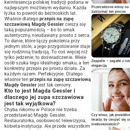
kwintesencja polskiej tradycji podana w
Porady Magdy Gessler, dzięki którym zupa
najlepszym możliwym wydaniu. Każda
Przerzedzone włosy na 
wyjdzie idealna
zatrzymać ten proces
łyżka to powrót do beztroskich lat.
Czym wyróżnia się zupa szczawiowa
Właśnie dlatego
przepis na zupę
Magdy Gessler spośród innych?
szczawiową Magdy Gessler
cieszy się
Tajemnice smaku i aromatu – co czyni ją
taką popularnością – bo to smak
niezapomnianą?
autentyczny, nieudawany, prosto z serca.
Rola świeżych, sezonowych składników w
To danie, które łączy pokolenia przy
autentycznym przepisie
jednym stole, a jego przygotowanie staje
Z czym podawać zupę szczawiową?
się rodzinną tradycją. To coś więcej niż
Pomysły i inspiracje od Magdy Gessler
tylko jedzenie; to doświadczenie. Wiele
Zeppelin – zegarki z l
osób szuka tego idealnego smaku, a ten
Tradycyjne dodatki – jajko i ziemniaki –
elegancją
konkretny przepis po prostu działa. Za
klasyczne połączenia
każdym razem. Perfekcyjnie. Dlatego
Nowoczesne wariacje i świeże zioła – dla
właśnie ten
przepis na zupę szczawiową
poszukujących nowych smaków
Magdy Gessler
jest tak ceniony.
Właściwości zdrowotne szczawiu –
Kto to jest Magda Gessler i
dlaczego warto jeść zupę szczawiową
dlaczego jej zupa szczawiowa
Magdy Gessler?
jest tak wyjątkowa?
Częste błędy w przygotowaniu zupy
Chyba nikomu w Polsce nie trzeba
szczawiowej i jak ich unikać, według
przedstawiać Magdy Gessler.
Czy wiesz, jak prawidł
wskazówek Magdy Gessler
twarzy, by cieszyć się 
Restauratorka, osobowość telewizyjna,
Podsumowanie: Delektuj się smakiem
niedoskonałości?
kobieta-instytucja. Ale przede wszystkim
domowej zupy szczawiowej Magdy