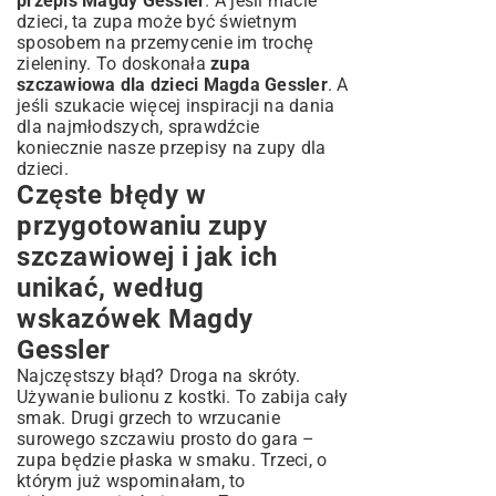
przepis Magdy Gessler
. A jeśli macie
dzieci, ta zupa może być świetnym
sposobem na przemycenie im trochę
zieleniny. To doskonała
zupa
szczawiowa dla dzieci Magda Gessler
. A
jeśli szukacie więcej inspiracji na dania
dla najmłodszych, sprawdźcie
koniecznie nasze
przepisy na zupy dla
dzieci
.
Częste błędy w
przygotowaniu zupy
szczawiowej i jak ich
unikać, według
wskazówek Magdy
Gessler
Najczęstszy błąd? Droga na skróty.
Używanie bulionu z kostki. To zabija cały
smak. Drugi grzech to wrzucanie
surowego szczawiu prosto do gara –
zupa będzie płaska w smaku. Trzeci, o
którym już wspominałam, to