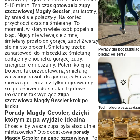
5-10 minut. Ten
czas gotowania zupy
szczawiowej Magdy Gessler
jest istotny,
by smaki się połączyły. Na koniec
przychodzi czas na śmietanę. To
moment, w którym wiele osób popełnia
błąd. Nigdy nie wlewajcie zimnej
śmietany prosto do gorącej zupy! Zwarzy
się na sto procent. Śmietanę trzeba
Porady dla początkując
zahartować: do miseczki ze śmietaną
biegać od zera?
dodajemy chochelkę gorącej zupy,
energicznie mieszamy. Potem kolejną.
Dopiero tak przygotowaną śmietanę
wlewamy powoli do garnka, cały czas
mieszając. Teraz już tylko doprawiamy
solą i pieprzem do smaku. I gotowe!
Dokładnie tak wygląda
zupa
szczawiowa Magdy Gessler krok po
kroku
.
Technologie oszczędzan
Porady Magdy Gessler, dzięki
którym zupa wyjdzie idealna
Chcecie, by wasza zupa była absolutnie
mistrzowska? Oto dodatkowe
porady
Magdy Gessler na zupę szczawiową
. Po