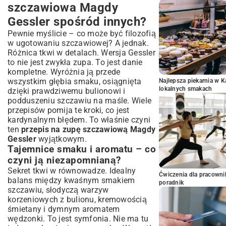
szczawiowa Magdy
Gessler spośród innych?
Pewnie myślicie – co może być filozofią
w ugotowaniu szczawiowej? A jednak.
Różnica tkwi w detalach. Wersja Gessler
to nie jest zwykła zupa. To jest danie
kompletne. Wyróżnia ją przede
wszystkim głębia smaku, osiągnięta
Najlepsza piekarnia w 
lokalnych smakach
dzięki prawdziwemu bulionowi i
podduszeniu szczawiu na maśle. Wiele
przepisów pomija te kroki, co jest
kardynalnym błędem. To właśnie czyni
ten
przepis na zupę szczawiową Magdy
Gessler
wyjątkowym.
Tajemnice smaku i aromatu – co
czyni ją niezapomnianą?
Sekret tkwi w równowadze. Idealny
Ćwiczenia dla pracown
balans między kwaśnym smakiem
poradnik
szczawiu, słodyczą warzyw
korzeniowych z bulionu, kremowością
śmietany i dymnym aromatem
wędzonki. To jest symfonia. Nie ma tu