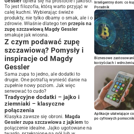
Gessler
opiera się na prostocie i jakości.
Inteligentny dom: co k
To jest filozofia, którą warto przyjąć w
Poradnik
całej kuchni. Wybierając świeże
produkty, nie tylko dbamy o smak, ale i o
zdrowie. Właśnie dlatego ten
przepis na
zupę szczawiową Magdy Gessler
smakuje jak wiosna.
Z czym podawać zupę
szczawiową? Pomysły i
inspiracje od Magdy
Biznesowe zastosowani
korzyściach i wdrożeni
Gessler
Sama zupa to jedno, ale dodatki to
drugie. One potrafią wynieść danie na
zupełnie nowy poziom. Jak więc
serwować to cudo?
Tradycyjne dodatki – jajko i
ziemniaki – klasyczne
połączenia
Aplikacje ułatwiające c
Klasyka zawsze się obroni.
Magda
po cyfrowych pomocni
Gessler zupa szczawiowa z jajkiem
to
połączenie idealne. Jajko ugotowane na
twardo, przekrojone na pół lub w