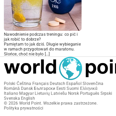
Nawodnienie podczas treningu: co pić i
jak robić to dobrze?
Pamiętam to jak dziś. Długie wybieganie
w ramach przygotowań do maratonu.
Słońce, choć nie było […]
Polski
Čeština
Français
Deutsch
Español
Slovenčina
Română
Dansk
Български
Eesti
Suomi
Ελληνικά
Italiano
Magyar
Lietuvių
Latviešu
Norsk
Português
Srpski
Svenska
English
© 2026 World Point. Wszelkie prawa zastrzeżone.
Polityka prywatności