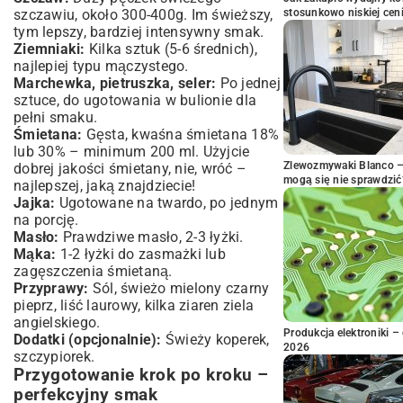
szczawiu, około 300-400g. Im świeższy,
stosunkowo niskiej cen
tym lepszy, bardziej intensywny smak.
Ziemniaki:
Kilka sztuk (5-6 średnich),
najlepiej typu mączystego.
Marchewka, pietruszka, seler:
Po jednej
sztuce, do ugotowania w bulionie dla
pełni smaku.
Śmietana:
Gęsta, kwaśna śmietana 18%
lub 30% – minimum 200 ml. Użyjcie
Zlewozmywaki Blanco – 
dobrej jakości śmietany, nie, wróć –
mogą się nie sprawdzić
najlepszej, jaką znajdziecie!
Jajka:
Ugotowane na twardo, po jednym
na porcję.
Masło:
Prawdziwe masło, 2-3 łyżki.
Mąka:
1-2 łyżki do zasmażki lub
zagęszczenia śmietaną.
Przyprawy:
Sól, świeżo mielony czarny
pieprz, liść laurowy, kilka ziaren ziela
angielskiego.
Produkcja elektroniki – 
Dodatki (opcjonalnie):
Świeży koperek,
2026
szczypiorek.
Przygotowanie krok po kroku –
perfekcyjny smak