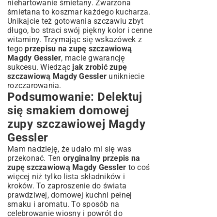
niehartowanie śmietany. Zwarzona
śmietana to koszmar każdego kucharza.
Unikajcie też gotowania szczawiu zbyt
długo, bo straci swój piękny kolor i cenne
witaminy. Trzymając się wskazówek z
tego
przepisu na zupę szczawiową
Magdy Gessler
, macie gwarancję
sukcesu. Wiedząc
jak zrobić zupę
szczawiową Magdy Gessler
unikniecie
rozczarowania.
Podsumowanie: Delektuj
się smakiem domowej
zupy szczawiowej Magdy
Gessler
Mam nadzieję, że udało mi się was
przekonać. Ten
oryginalny przepis na
zupę szczawiową Magdy Gessler
to coś
więcej niż tylko lista składników i
kroków. To zaproszenie do świata
prawdziwej, domowej kuchni pełnej
smaku i aromatu. To sposób na
celebrowanie wiosny i powrót do