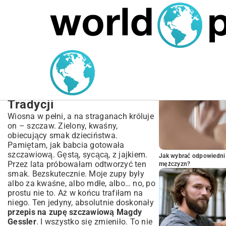
MARIUSZ ŁAMAGA
04.10.2025
SPORT
POPULARNE A
Przepis na zupę
szczawiową Magdy
Gessler | Idealny Smak
Tradycji
Wiosna w pełni, a na straganach króluje
on – szczaw. Zielony, kwaśny,
obiecujący smak dzieciństwa.
Pamiętam, jak babcia gotowała
szczawiową. Gęstą, sycącą, z jajkiem.
Jak wybrać odpowiedni 
Przez lata próbowałam odtworzyć ten
mężczyzn?
smak. Bezskutecznie. Moje zupy były
albo za kwaśne, albo mdłe, albo… no, po
prostu nie to. Aż w końcu trafiłam na
niego. Ten jedyny, absolutnie doskonały
przepis na zupę szczawiową Magdy
Gessler
. I wszystko się zmieniło. To nie