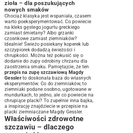
zioła – dla poszukujących
nowych smaków
Chociaż klasyka jest wspaniała, czasem
warto poeksperymentować. Co powiecie
na kleks gęstego jogurtu greckiego
zamiast śmietany? Albo grzanki
czosnkowe zamiast ziemniaków?
Idealnie! Świeżo posiekany koperek lub
szczypiorek dodadzą świeżości i
chrupkości. Można też pokusić się o
dodanie do zupy odrobiny chrzanu dla
zaostrzenia smaku. Pamiętajcie, że ten
przepis na zupę szczawiową Magdy
Gessler
to doskonała baza do własnych
eksperymentów. Co do ziemniaków, to
ziemniaki podane osobno, ugotowane w
mundurkach, to jedno, ale co powiecie na
chrupiące placki? To zupełnie inna bajka,
a inspirację znajdziecie w
przepisie na
placki ziemniaczane Magdy Gessler
.
Właściwości zdrowotne
szczawiu – dlaczego