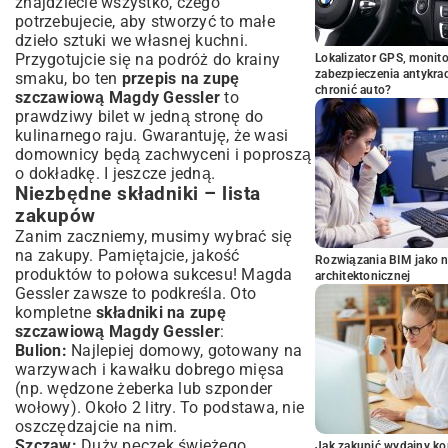
znajdziecie wszystko, czego
potrzebujecie, aby stworzyć to małe
dzieło sztuki we własnej kuchni.
Przygotujcie się na podróż do krainy
Lokalizator GPS, monito
zabezpieczenia antykra
smaku, bo ten
przepis na zupę
chronić auto?
szczawiową Magdy Gessler
to
prawdziwy bilet w jedną stronę do
kulinarnego raju. Gwarantuję, że wasi
domownicy będą zachwyceni i poproszą
o dokładkę. I jeszcze jedną.
Niezbędne składniki – lista
zakupów
Zanim zaczniemy, musimy wybrać się
na zakupy. Pamiętajcie, jakość
Rozwiązania BIM jako n
produktów to połowa sukcesu! Magda
architektonicznej
Gessler zawsze to podkreśla. Oto
kompletne
składniki na zupę
szczawiową Magdy Gessler
:
Bulion:
Najlepiej domowy, gotowany na
warzywach i kawałku dobrego mięsa
(np. wędzone żeberka lub szponder
wołowy). Około 2 litry. To podstawa, nie
oszczędzajcie na nim.
Szczaw:
Duży pęczek świeżego
Jak zakupić wydajny ko