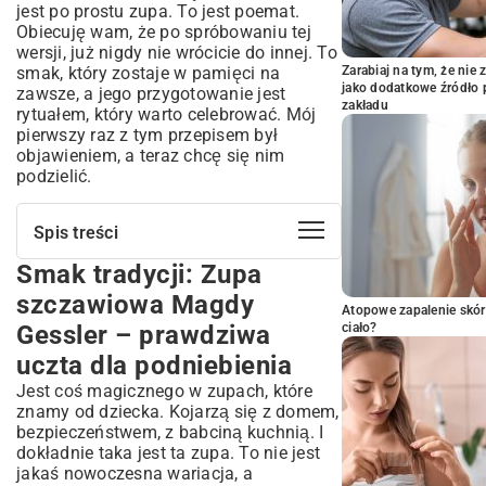
jest po prostu zupa. To jest poemat.
Obiecuję wam, że po spróbowaniu tej
wersji, już nigdy nie wrócicie do innej. To
smak, który zostaje w pamięci na
Zarabiaj na tym, że ni
jako dodatkowe źródło 
zawsze, a jego przygotowanie jest
zakładu
rytuałem, który warto celebrować. Mój
pierwszy raz z tym przepisem był
objawieniem, a teraz chcę się nim
podzielić.
Spis treści
Smak tradycji: Zupa
Smak tradycji: Zupa szczawiowa Magdy
Gessler – prawdziwa uczta dla
szczawiowa Magdy
podniebienia
Atopowe zapalenie skór
Gessler – prawdziwa
ciało?
Kto to jest Magda Gessler i dlaczego jej
zupa szczawiowa jest tak wyjątkowa?
uczta dla podniebienia
Sekretny przepis Magdy Gessler na
Jest coś magicznego w zupach, które
idealną zupę szczawiową
znamy od dziecka. Kojarzą się z domem,
Niezbędne składniki – lista zakupów
bezpieczeństwem, z babciną kuchnią. I
dokładnie taka jest ta zupa. To nie jest
Przygotowanie krok po kroku – perfekcyjny
smak
jakaś nowoczesna wariacja, a