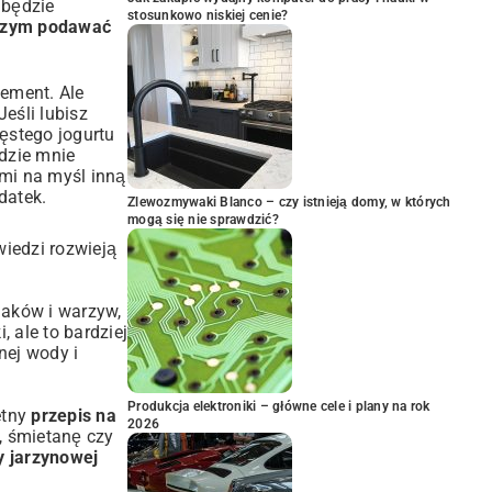
 będzie
stosunkowo niskiej cenie?
czym podawać
ement. Ale
eśli lubisz
ęstego jogurtu
jdzie mnie
 mi na myśl inną
datek.
Zlewozmywaki Blanco – czy istnieją domy, w których
mogą się nie sprawdzić?
wiedzi rozwieją
iaków i warzyw,
 ale to bardziej
nej wody i
Produkcja elektroniki – główne cele i plany na rok
etny
przepis na
2026
, śmietanę czy
y jarzynowej