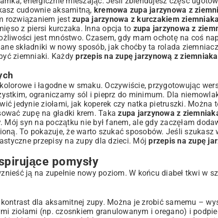
arnka, energicznie mieszając. Jeśli zblendujesz część ugot
skasz cudownie aksamitną,
kremowa zupa jarzynowa z ziemn
ym rozwiązaniem jest
zupa jarzynowa z kurczakiem ziemniak
ęso z piersi kurczaka. Inna opcja to
zupa jarzynowa z ziemn
 Możliwości jest mnóstwo. Czasem, gdy mam ochotę na coś n
nane składniki w nowy sposób, jak choćby ta
rolada ziemniac
 być ziemniaki. Każdy
przepis na zupę jarzynową z ziemniak
ych
, kolorowe i łagodne w smaku. Oczywiście, przygotowując wers
zystkim, ograniczamy sól i pieprz do minimum. Dla niemowla
wić jedynie ziołami, jak koperek czy natka pietruszki. Można t
sować zupę na gładki krem. Taka
zupa jarzynowa z ziemniaka
y. Mój syn na początku nie był fanem, ale gdy zaczęłam doda
ubioną. To pokazuje, że warto szukać sposobów. Jeśli szukasz 
tastyczne
przepisy na zupy dla dzieci
. Mój
przepis na zupę ja
spirujące pomysły
znieść ją na zupełnie nowy poziom. W końcu diabeł tkwi w s
ny kontrast dla aksamitnej zupy. Można je zrobić samemu – wy
ymi ziołami (np. czosnkiem granulowanym i oregano) i podpiec