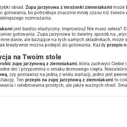
zybki obiad.
Zupa jarzynowa z mrożonki ziemniakami
może b
c gotowania, bo potrzebuje znacznie mniej czasu niż świeże
eśniejszego rozmrażania.
iakami
jest bardzo elastyczny. Improwizuj! Nie masz selera? D
od koniec gotowania. Zupa jarzynowa to świetny sposób na „wy
 inne danie, ale bazujące na tych samych składnikach, może s
 jak kreatywnie można podejść do gotowania. Każdy
przepis n
.
cja na Twoim stole
zrobić zupę jarzynową z ziemniakami
, która zachwyci Ciebie 
chłodne dni i przypomina o smaku domowego ciepła. Niezależnie
nową
, czy postawisz na jedną z wielu wariacji, jedno jest pewn
sfakcję. Ten
przepis na zupę jarzynową z ziemniakami
to coś
owania i celebrowania prostych, ale jakże ważnych chwil. Sm