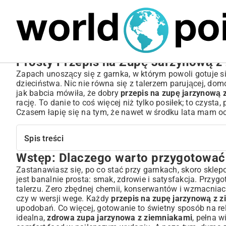
MARIUSZ ŁAMAGA
04.10.2025
SPORT
Prosty Przepis na Zupę Jarzynową
Zapach unoszący się z garnka, w którym powoli gotuje s
dzieciństwa. Nic nie równa się z talerzem parującej, do
jak babcia mówiła, że dobry
przepis na zupę jarzynową 
rację. To danie to coś więcej niż tylko posiłek; to czys
Czasem łapię się na tym, że nawet w środku lata mam oc
Spis treści
Wstęp: Dlaczego warto przygotować
Wstęp: Dlaczego warto przygotować domową zupę jarz
Niezbędne składniki na idealną zupę jarzynową – co wy
Zastanawiasz się, po co stać przy garnkach, skoro skle
jest banalnie prosta: smak, zdrowie i satysfakcja. Przy
Świeże warzywa kluczem do smaku
talerzu. Zero zbędnej chemii, konserwantów i wzmacniaczy
Jakie ziemniaki wybrać do zupy?
czy w wersji wege. Każdy
przepis na zupę jarzynową z 
Tajemnica dobrego bulionu
upodobań. Co więcej, gotowanie to świetny sposób na re
Krok po kroku: Jak ugotować pyszną zupę jarzynową z 
idealna,
zdrowa zupa jarzynowa z ziemniakami
, pełna w