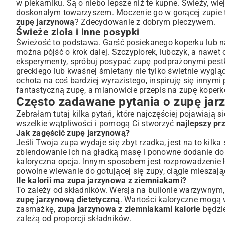
w piekarniku. Są o niebo lepsze niż te kupne. Świeży, w
doskonałym towarzyszem. Moczenie go w gorącej zupie t
zupę jarzynową
? Zdecydowanie z dobrym pieczywem.
Świeże zioła i inne posypki
Świeżość to podstawa. Garść posiekanego koperku lub n
można pójść o krok dalej. Szczypiorek, lubczyk, a nawet
eksperymenty, spróbuj posypać zupę podprażonymi pestka
greckiego lub kwaśnej śmietany nie tylko świetnie wyglą
ochota na coś bardziej wyrazistego, inspiruję się innym
fantastyczną zupę, a mianowicie
przepis na zupę koper
Często zadawane pytania o zupę jar
Zebrałam tutaj kilka pytań, które najczęściej pojawiają 
wszelkie wątpliwości i pomogą Ci stworzyć
najlepszy p
Jak zagęścić zupę jarzynową?
Jeśli Twoja zupa wydaje się zbyt rzadka, jest na to kil
zblendowanie ich na gładką masę i ponowne dodanie do g
kaloryczna opcja. Innym sposobem jest rozprowadzenie ły
powolne wlewanie do gotującej się zupy, ciągle mieszając.
Ile kalorii ma zupa jarzynowa z ziemniakami?
To zależy od składników. Wersja na bulionie warzywnym, 
zupę jarzynową dietetyczną
. Wartości kaloryczne mogą 
zasmażkę,
zupa jarzynowa z ziemniakami kalorie
będzie
zależą od proporcji składników.