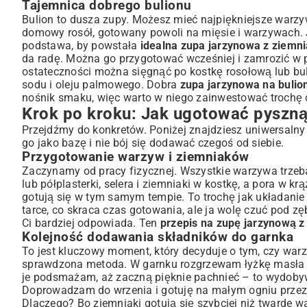
Tajemnica dobrego bulionu
Bulion to dusza zupy. Możesz mieć najpiękniejsze warzywa,
domowy rosół, gotowany powoli na mięsie i warzywach. J
podstawa, by powstała
idealna zupa jarzynowa z ziemn
da radę. Można go przygotować wcześniej i zamrozić w po
ostateczności można sięgnąć po kostkę rosołową lub buli
sodu i oleju palmowego. Dobra
zupa jarzynowa na buli
nośnik smaku, więc warto w niego zainwestować trochę 
Krok po kroku: Jak ugotować pyszną
Przejdźmy do konkretów. Poniżej znajdziesz uniwersaln
go jako bazę i nie bój się dodawać czegoś od siebie.
Przygotowanie warzyw i ziemniaków
Zaczynamy od pracy fizycznej. Wszystkie warzywa trzeba 
lub półplasterki, selera i ziemniaki w kostkę, a pora w k
gotują się w tym samym tempie. To trochę jak układanie 
tarce, co skraca czas gotowania, ale ja wolę czuć pod zę
Ci bardziej odpowiada. Ten
przepis na zupę jarzynową 
Kolejność dodawania składników do garnka
To jest kluczowy moment, który decyduje o tym, czy war
sprawdzona metoda. W garnku rozgrzewam łyżkę masła lu
je podsmażam, aż zaczną pięknie pachnieć – to wydoby
Doprowadzam do wrzenia i gotuję na małym ogniu przez 
Dlaczego? Bo ziemniaki gotują się szybciej niż twarde 