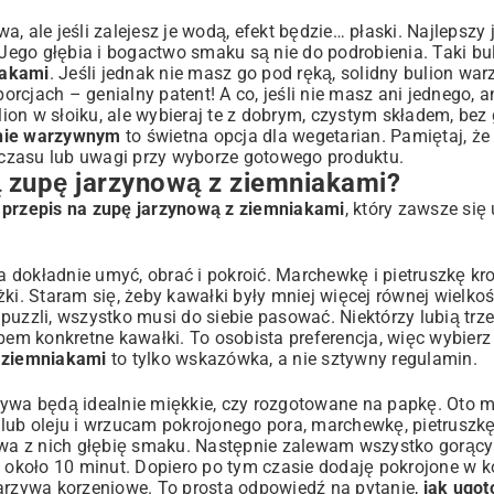
 ale jeśli zalejesz je wodą, efekt będzie… płaski. Najlepszy 
ego głębia i bogactwo smaku są nie do podrobienia. Taki bul
iakami
. Jeśli jednak nie masz go pod ręką, solidny bulion wa
rcjach – genialny patent! A co, jeśli nie masz ani jednego, 
on w słoiku, ale wybieraj te z dobrym, czystym składem, bez
onie warzywnym
to świetna opcja dla wegetarian. Pamiętaj, że 
czasu lub uwagi przy wyborze gotowego produktu.
 zupę jarzynową z ziemniakami?
y
przepis na zupę jarzynową z ziemniakami
, który zawsze się 
dokładnie umyć, obrać i pokroić. Marchewkę i pietruszkę kro
rążki. Staram się, żeby kawałki były mniej więcej równej wielko
puzzli, wszystko musi do siebie pasować. Niektórzy lubią tr
bem konkretne kawałki. To osobista preferencja, więc wybierz
z ziemniakami
to tylko wskazówka, a nie sztywny regulamin.
zywa będą idealnie miękkie, czy rozgotowane na papkę. Oto 
b oleju i wrzucam pokrojonego pora, marchewkę, pietruszkę 
wa z nich głębię smaku. Następnie zalewam wszystko gorąc
około 10 minut. Dopiero po tym czasie dodaję pokrojone w k
warzywa korzeniowe. To prosta odpowiedź na pytanie,
jak ugo