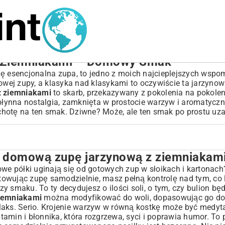
 z Ziemniakami – Domowy Smak
ię esencjonalna zupa, to jedno z moich najcieplejszych wspo
mowej zupy, a klasyka nad klasykami to oczywiście ta jarzyno
z ziemniakami
to skarb, przekazywany z pokolenia na pokoleni
ta, płynna nostalgia, zamknięta w prostocie warzyw i aromatycz
hotę na ten smak. Dziwne? Może, ale ten smak po prostu uza
 domową zupę jarzynową z ziemniakam
ynową z ziemniakami?
brać?
powe półki uginają się od gotowych zup w słoikach i kartonac
gotowując zupę samodzielnie, masz pełną kontrolę nad tym, c
 smaku. To ty decydujesz o ilości soli, o tym, czy bulion będ
ziemniakami
można modyfikować do woli, dopasowując go do
laks. Serio. Krojenie warzyw w równą kostkę może być medyt
ziemniakami?
itamin i błonnika, która rozgrzewa, syci i poprawia humor. To