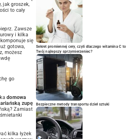
 jak groszek,
ści to cały
pieprz. Zawsze
urowy i kilka
e komponuje się
już gotowa,
Sekret promiennej cery, czyli dlaczego witamina C to
sz, możesz
Twój najlepszy sprzymierzeniec?
awdę
ochę go
aka
domowa
tariańską zupę
Bezpieczne metody transportu dzieł sztuki
ańską? Zamiast
 śmietanki
ać kilka łyżek