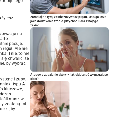
 pobije tego
Zarabiaj na tym, że nie zużywasz prądu. Usługa DSR
 użyjesz
jako dodatkowe źródło przychodu dla Twojego
zakładu
upować je na
arto
tnie pasuje.
 reguł. Ale nie
a. I nie, to nie
się chwalić, że
ne, by wybrać
Atopowe zapalenie skóry – jak okiełznać wymagające
stencji zupy.
ciało?
mniaki typu A
 To kluczowe,
odczas
 Jeśli masz w
dy zostaną mi
aczki
, by