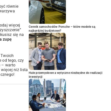
yć równie
 warzywa
odaj więcej
Cennik samochodów Porsche – które modele są
czyszczenie”
najbardziej budżetowe?
kusisz się na
a zupę
i Twoich
 od tego, czy
e – warto
 więcej niż lista
Hale przemysłowe a wytyczne niezbędne do realizacji
acznego!
inwestycji