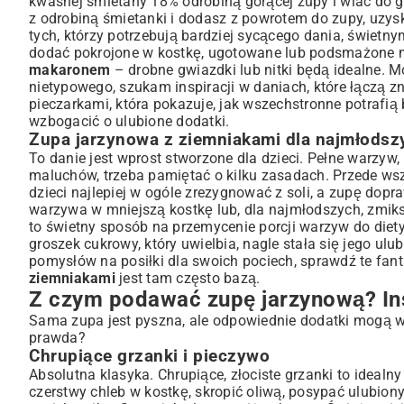
kwaśnej śmietany 18% odrobiną gorącej zupy i wlać do g
z odrobiną śmietanki i dodasz z powrotem do zupy, uzy
tych, którzy potrzebują bardziej sycącego dania, świetn
dodać pokrojone w kostkę, ugotowane lub podsmażone mi
makaronem
– drobne gwiazdki lub nitki będą idealne.
nietypowego, szukam inspiracji w daniach, które łączą z
pieczarkami
, która pokazuje, jak wszechstronne potrafią
wzbogacić o ulubione dodatki.
Zupa jarzynowa z ziemniakami dla najmłodsz
To danie jest wprost stworzone dla dzieci. Pełne warzyw
maluchów, trzeba pamiętać o kilku zasadach. Przede ws
dzieci najlepiej w ogóle zrezygnować z soli, a zupę dopra
warzywa w mniejszą kostkę lub, dla najmłodszych, zmik
to świetny sposób na przemycenie porcji warzyw do diet
groszek cukrowy, który uwielbia, nagle stała się jego ul
pomysłów na posiłki dla swoich pociech, sprawdź te fan
ziemniakami
jest tam często bazą.
Z czym podawać zupę jarzynową? In
Sama zupa jest pyszna, ale odpowiednie dodatki mogą w
prawda?
Chrupiące grzanki i pieczywo
Absolutna klasyka. Chrupiące, złociste grzanki to ideal
czerstwy chleb w kostkę, skropić oliwą, posypać ulubion