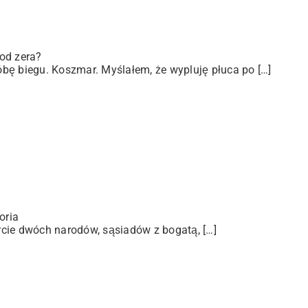
od zera?
bę biegu. Koszmar. Myślałem, że wypluję płuca po […]
oria
arcie dwóch narodów, sąsiadów z bogatą, […]