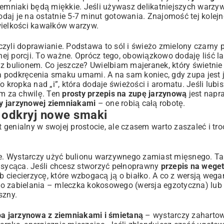
ziemniaki będą miękkie. Jeśli używasz delikatniejszych warzyw,
aj je na ostatnie 5-7 minut gotowania. Znajomość tej kolejno
ielkości kawałków warzyw.
zyli doprawianie. Podstawa to sól i świeżo zmielony czarny 
j porcji. To ważne. Oprócz tego, obowiązkowo dodaję liść la
 z bulionem. Co jeszcze? Uwielbiam majeranek, który świetni
a podkręcenia smaku umami. A na sam koniec, gdy zupa jest 
o kropka nad „i”, która dodaje świeżości i aromatu. Jeśli lubi
ym za chwilę. Ten
prosty przepis na zupę jarzynową
jest napr
y jarzynowej ziemniakami
– one robią całą robotę.
– odkryj nowe smaki
t genialny w swojej prostocie, ale czasem warto zaszaleć i tr
ste. Wystarczy użyć bulionu warzywnego zamiast mięsnego. T
o sycąca. Jeśli chcesz stworzyć pełnoprawny
przepis na wege
b ciecierzycę, które wzbogacą ją o białko. A co z wersją weg
do zabielania – mleczka kokosowego (wersja egzotyczna) lub
szny.
a jarzynowa z ziemniakami i śmietaną
– wystarczy zahartow