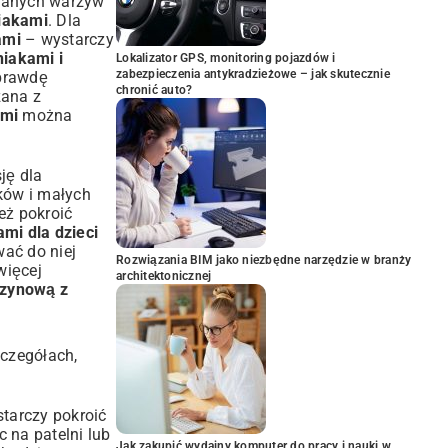
owanych warzyw
iakami
. Dla
ami
– wystarczy
iakami i
Lokalizator GPS, monitoring pojazdów i
zabezpieczenia antykradzieżowe – jak skutecznie
aprawdę
chronić auto?
zana z
ami
można
ję dla
ków i małych
eż pokroić
mi dla dzieci
wać do niej
Rozwiązania BIM jako niezbędne narzędzie w branży
więcej
architektonicznej
rzynową z
zczegółach,
starczy pokroić
 na patelni lub
Jak zakupić wydajny komputer do pracy i nauki w