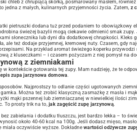
iejski chleb z chrupiącą skórką, posmarowany masłem, również
o jedna z małych, kulinarnych przyjemności życia. Zatem,
z 
atki pietruszki dodana tuż przed podaniem to obowiązkowy el
 odrobina świeżej bazylii mogą ciekawie odmienić smak zupy. J
mi słonecznika lub dyni dla dodatkowej chrupkości. Kleks g
da, ale też dodaje przyjemnej, kremowej nuty. Czasem, gdy na
i przepisami. Na przykład aromat świeżego koperku przywodzi
kową z kluseczkami
– i czasem pożyczam z niej pomysł na do
zynową z ziemniakami
się w kontekście gotowania tej zupy. Mam nadzieję, że te odpo
rzepis zupa jarzynowa domowa
.
ka sposobów. Najprostszy to odlanie części ugotowanych ziemn
arnka. Można też zrobić klasyczną zasmażkę z masła i mąki,
żki mąki pszennej lub ziemniaczanej w niewielkiej ilości zim
 To prosty trik na to,
jak zagęścić zupę jarzynową
.
bez zabielania i dodatku tłuszczu, jest bardzo lekka – to świ
wynosić około 40-60 kcal na 100g. Jeśli dodasz mięso, masło
 miała oczywiście wyższe. Dokładne
wartości odżywcze zup