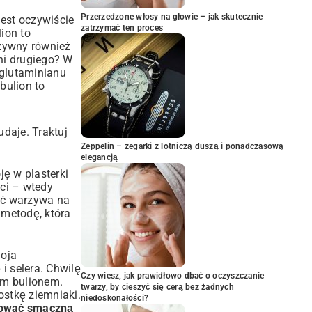
Przerzedzone włosy na głowie – jak skutecznie
jest oczywiście
zatrzymać ten proces
ion to
rzywny również
ani drugiego? W
 glutaminianu
bulion to
udaje. Traktuj
Zeppelin – zegarki z lotniczą duszą i ponadczasową
elegancją
ję w plasterki
ści – wtedy
zeć warzywa na
 metodę, która
moja
i selera. Chwilę
Czy wiesz, jak prawidłowo dbać o oczyszczanie
ym bulionem.
twarzy, by cieszyć się cerą bez żadnych
ostkę ziemniaki.
niedoskonałości?
tować smaczną