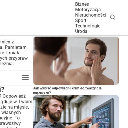
Biznes
Motoryzacja
Nieruchomości
Sport
Technologie
POPULARNE ARTYKUŁY
Uroda
mnień z
wa. Pamiętam,
e. I miała
nych przypraw.
leżnia.
i?
Jak wybrać odpowiedni krem do twarzy dla
mężczyzn?
h? Odpowiedź
o ląduje w Twoim
zie na mięsie,
 własnych
acyjne. To
 prawdziwy