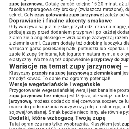
zupę jarzynową
. Gotuję całość kolejne 15-20 minut, aż 
fasolka szparagowa czy brokuły (zwłaszcza mrożone), dod
sekret. Cały
czas gotowania zupy jarzynowej
zależy od w
Doprawianie i finalne akcenty smakowe
Gdy warzywa są już miękkie, przychodzi czas na magię, c
próbuję zupy przed dodaniem przypraw i po każdej dodane
ziaren ziela angielskiego – wrzucam je zazwyczaj razem
z ziemniakami. Czasem dodaję też odrobinę lubczyku dl
wrzucam garść posiekanej natki pietruszki lub koperku. T
zabielić zupę śmietaną lub jogurtem naturalnym, ale o t
elastyczny. Ważne są też odpowiednie
przyprawy do zup
Wariacje na temat zupy jarzynowej 
Klasyczny
przepis na zupę jarzynową z ziemniakami
jes
zmodyfikować. To danie ma ogromny potencjał!
Wersje wegetariańskie i wegańskie
Przygotowanie wegetariańskiej wersji jest banalnie pro
zupa jarzynowa bez mięsa
jest lżejsza, ale wciąż bardz
jarzynową
, możesz dodać do niej czerwoną soczewicę lu
masła do podsmażania warzyw użyj oleju roślinnego, a 
sojowej/owsianej. Smak będzie nieco inny, ale równie py
Dodatki, które wzbogacą Twoją zupę
Tutaj ogranicza nas tylko wyobraźnia. Klasykiem jest
zup