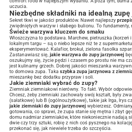
comfort food w najlepszym wydaniu. A poza tym, duma z 
Przygotowanie warzyw i ziemniaków
uczucia.
Kolejność dodawania składników do garnka
Niezbędne składniki na idealną zupę
Doprawianie i finalne akcenty smakowe
Sekret tkwi w jakości produktów. Nawet najlepszy
przepi
Wariacje na temat zupy jarzynowej – odkryj nowe smaki
zwiędniętych warzyw i słabego bulionu. To fundamenty, n
Wersje wegetariańskie i wegańskie
Świeże warzywa kluczem do smaku
Dodatki, które wzbogacą Twoją zupę
Włoszczyzna to podstawa. Marchew, pietruszka (korzeń i n
Zupa jarzynowa z ziemniakami dla najmłodszych
lokalnym targu – są o niebo lepsze niż te z supermarket
eksperymentować. Kalafior, brokuł, zielona fasolka szpa
Z czym podawać zupę jarzynową? Inspirujące pomysły
Zastanawiasz się,
jakie warzywa do zupy jarzynowej
będ
Chrupiące grzanki i pieczywo
oszukujmy się, życie pędzi i czasem po prostu nie ma cz
Świeże zioła i inne posypki
jest kulinarny grzech. Dobrej jakości mieszanka warzywn
Często zadawane pytania o zupę jarzynową z ziemniak
to domowa zupa. Taka
szybka zupa jarzynowa z ziemn
mieszankę bez dodatku przypraw i soli.
Podsumowanie: Rozgrzewająca tradycja na Twoim stole
Jakie ziemniaki wybrać do zupy?
Ziemniak ziemniakowi nierówny. To fakt. Wybór odpowie
Chcesz, żeby ziemniaki zachowały swój kształt, były zwa
(sałatkowe) lub B (ogólnoużytkowe), takie jak Irga, Irys 
jakie ziemniaki do zupy jarzynowej
wybierzesz. Odmiany 
gotowania, co sprawi, że zupa stanie się mętna i zbyt gęs
domu nadmiar ziemniaków, które niekoniecznie nadają s
dwie czy trzy sztuki, robię z nich coś pysznego na kolac
przekonać się, jak niewiele trzeba do szczęścia.