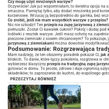
Czy mogę użyć mrożonych warzyw?
Oczywiście! Jak już wspomniałam, to świetna opcja na s
smaczna. Pamiętaj tylko, aby dodać mrożonkę pod konie
korzeniowe. Wrzucaj ją bezpośrednio do garnka, bez wcz
Co zrobić, jeśli nie mam wszystkich warzyw z przepisu?
Nic nie szkodzi! Ten
przepis na zupę jarzynową z ziemn
pietruszki. Został Ci kawałek cukinii? Pokrój i dodaj p
lodówki z resztek warzyw. Jeśli masz ochotę na zupełnie
pieczone ziemniaki z sosem chrzanowym
? To pokazuje,
jarzynową z ziemniakami
można dowolnie modyfikować
Podsumowanie: Rozgrzewająca trady
Mam nadzieję, że ten obszerny poradnik pokazał Ci,
jak 
bliskich. To danie, które łączy pokolenia, rozgrzewa w 
wybierzesz klasyczny
przepis na tradycyjną zupę jarzy
gotować w domu. To proste, zdrowe i daje ogromną saty
składników; to zaproszenie do kuchni, do wspólnego got
PRZECZYTAJ RÓWNIEŻ