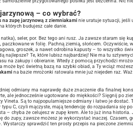
samodzielnie przygotowanego posiłku jest bezcenna. Nic nie
 jarzynową – co wybrać?
s na zupę jarzynową z ziemniakami
nie uratuje sytuacji, jeśli
a których budujesz całe danie.
atka), seler, por. Bez tego ani rusz. Ja zawsze staram się k
u, paczkowane w folię. Pachną ziemią, słońcem. Oczywiście, w
ragowa, groszek, a nawet odrobina kapusty – to wszystko świe
ą najlepsze? Te, które lubisz najbardziej! Nie ma tu sztywnych
asu na zakupy i obieranie. Wtedy z pomocą przychodzi mrożonk
a może być świetną bazą na szybki obiad, a Ty wciąż możesz 
ami
iakami
na bazie mrożonki ratowała mnie już niejeden raz. Waż
dniej odmiany ma naprawdę duże znaczenie dla finalnej konsy
rte, ale jednocześnie ugotowane do miękkości? Sięgnij po zie
czy Vineta. Są to najpopularniejsze odmiany i łatwo je dostać.
typu C, czyli mączyste, mają tendencję do rozpadania się p
ta – chyba że celujesz w zupę krem. Ale to już inna historia.
ię do zupy, zawsze możesz je wykorzystać inaczej. Czasem, g
ję. Wystarczy sprawdzić ten
prosty przepis na pieczone ziemni