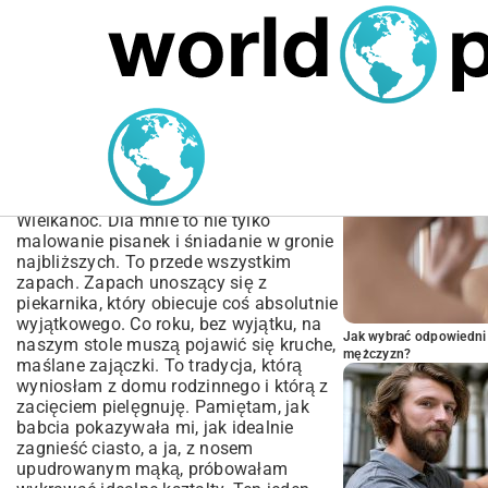
MARIUSZ ŁAMAGA
04.10.2025
SPORT
POPULARNE A
Przepis na wielkanocne
ciasteczka zajączki |
Kruche i Pyszne
Wielkanoc. Dla mnie to nie tylko
malowanie pisanek i śniadanie w gronie
najbliższych. To przede wszystkim
zapach. Zapach unoszący się z
piekarnika, który obiecuje coś absolutnie
wyjątkowego. Co roku, bez wyjątku, na
Jak wybrać odpowiedni 
naszym stole muszą pojawić się kruche,
mężczyzn?
maślane zajączki. To tradycja, którą
wyniosłam z domu rodzinnego i którą z
zacięciem pielęgnuję. Pamiętam, jak
babcia pokazywała mi, jak idealnie
zagnieść ciasto, a ja, z nosem
upudrowanym mąką, próbowałam