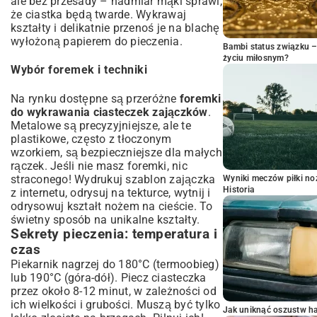
ale bez przesady – nadmiar mąki sprawi,
że ciastka będą twarde. Wykrawaj
kształty i delikatnie przenoś je na blachę
wyłożoną papierem do pieczenia.
Bambi status związku 
życiu miłosnym?
Wybór foremek i techniki
Na rynku dostępne są przeróżne
foremki
do wykrawania ciasteczek zajączków
.
Metalowe są precyzyjniejsze, ale te
plastikowe, często z tłoczonym
wzorkiem, są bezpieczniejsze dla małych
rączek. Jeśli nie masz foremki, nic
straconego! Wydrukuj szablon zajączka
Wyniki meczów piłki noż
Historia
z internetu, odrysuj na tekturce, wytnij i
odrysowuj kształt nożem na cieście. To
świetny sposób na unikalne kształty.
Sekrety pieczenia: temperatura i
czas
Piekarnik nagrzej do 180°C (termoobieg)
lub 190°C (góra-dół). Piecz ciasteczka
przez około 8-12 minut, w zależności od
ich wielkości i grubości. Muszą być tylko
Jak uniknąć oszustw h