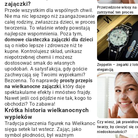
zajączki?
Jak wykrawać kształty zajączków –
Przerzedzone włosy na 
praktyczne porady
Przede wszystkim dla wspólnych chwil.
zatrzymać ten proces
Nie ma nic lepszego niż zaangażowanie
Sekrety pieczenia: temperatura i czas
całej rodziny, zwłaszcza dzieci, w proces
Unikanie błędów podczas pieczenia
tworzenia. To właśnie wtedy powstają
Dekorowanie Wielkanocnych Zajączków
najlepsze wspomnienia. Poza tym,
– Kreatywne Pomysły
domowe ciasteczka zajączki dla dzieci
Lukier królewski, czekolada czy marcepan?
są o niebo lepsze i zdrowsze niż te
kupne. Kontrolujesz skład, unikasz
Kolorowe posypki, perełki i ozdoby cukrowe
niepotrzebnej chemii i możesz
Inspiracje dla dzieci i dorosłych
dostosować smak do własnych
Zeppelin – zegarki z l
Naturalne barwniki do lukru
upodobań. A satysfakcja, gdy goście
elegancją
Wariacje na Temat Przepisu: Ciasteczka
zachwycają się Twoimi wypiekami?
Bez Glutenu i Laktozy
Bezcenna. To naprawdę
prosty przepis
na wielkanocne zajączki
, który daje
Alternatywne mąki dla zajączków
bezglutenowych
spektakularne efekty i mnóstwo frajdy.
Nawet jeśli coś pójdzie nie tak, kogo to
Zamienniki nabiału w wielkanocnym
obchodzi? To zabawa!
przepisie
Krótka historia wielkanocnych
Ciasteczka wegańskie – proste
wypieków
modyfikacje
Czy wiesz, jak prawidł
Tradycja pieczenia figurek na Wielkanoc
Przechowywanie i Serwowanie
twarzy, by cieszyć się 
sięga setek lat wstecz. Zając, jako
Wielkanocnych Ciasteczek
niedoskonałości?
symbol płodności, był ważnym
Jak długo zachowują świeżość ciasteczka