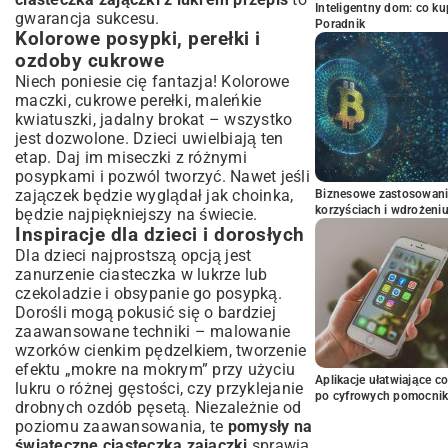
Inteligentny dom: co k
gwarancja sukcesu.
Poradnik
Kolorowe posypki, perełki i
ozdoby cukrowe
Niech poniesie cię fantazja! Kolorowe
maczki, cukrowe perełki, maleńkie
kwiatuszki, jadalny brokat – wszystko
jest dozwolone. Dzieci uwielbiają ten
etap. Daj im miseczki z różnymi
posypkami i pozwól tworzyć. Nawet jeśli
zajączek będzie wyglądał jak choinka,
Biznesowe zastosowani
korzyściach i wdrożeni
będzie najpiękniejszy na świecie.
Inspiracje dla dzieci i dorosłych
Dla dzieci najprostszą opcją jest
zanurzenie ciasteczka w lukrze lub
czekoladzie i obsypanie go posypką.
Dorośli mogą pokusić się o bardziej
zaawansowane techniki – malowanie
wzorków cienkim pędzelkiem, tworzenie
efektu „mokre na mokrym” przy użyciu
Aplikacje ułatwiające c
lukru o różnej gęstości, czy przyklejanie
po cyfrowych pomocni
drobnych ozdób pęsetą. Niezależnie od
poziomu zaawansowania, te
pomysły na
świąteczne ciasteczka zajączki
sprawią