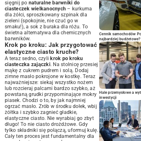
sięgnij po
naturalne barwniki do
ciasteczek wielkanocnych
– kurkuma
dla żółci, sproszkowany szpinak dla
zieleni (spokojnie, nie czuć go w
smaku!), a sok z buraka dla różu. To
świetna alternatywa dla chemicznych
Cennik samochodów Por
barwników.
najbardziej budżetowe?
Krok po kroku: Jak przygotować
elastyczne ciasto kruche?
A teraz sedno, czyli
krok po kroku
ciasteczka zajączki
. Na stolnicę przesiej
mąkę z cukrem pudrem i solą. Dodaj
zimne masło pokrojone w kostkę. Teraz
najważniejsze: siekaj wszystko nożem
lub rozcieraj palcami bardzo szybko, aż
Hale przemysłowe a wyt
powstaną grudki przypominające mokry
inwestycji
piasek. Chodzi o to, by jak najmniej
ogrzać masło. Zrób w środku dołek, wbij
żółtka i szybko zagnieć gładkie,
elastyczne ciasto. Nie wyrabiaj go zbyt
długo! To nie ciasto drożdżowe. Gdy
tylko składniki się połączą, uformuj kulę.
Cały ten proces jest fundamentalny dla