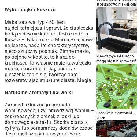
stosunkowo niskiej cen
Wybór mąki i tłuszczu
Mąka tortowa, typ 450, jest
najdelikatniejsza i sprawi, że ciasteczka
będą cudownie kruche. Jeśli chodzi o
tłuszcz – tylko masło. Margaryna, nawet
najlepsza, nada im charakterystyczny,
nieco sztuczny posmak. Zimne masło,
pokrojone w kostkę, to klucz do
Zlewozmywaki Blanco – 
mogą się nie sprawdzić
kruchości. To właśnie małe kawałeczki
masła, otoczone mąką, podczas
pieczenia topią się, tworząc parę i
rozwarstwiając strukturę ciasta. Magia!
Naturalne aromaty i barwniki
Zamiast sztucznego aromatu
wanilinowego, użyj prawdziwej wanilii –
Produkcja elektroniki – 
zeskrobanych ziarenek z laski lub
2026
domowego ekstraktu. Skórka otarta z
cytryny lub pomarańczy doda świeżości.
Jeśli myślisz o kolorowym cieście,