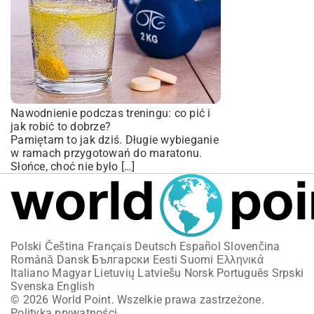
Nawodnienie podczas treningu: co pić i
jak robić to dobrze?
Pamiętam to jak dziś. Długie wybieganie
w ramach przygotowań do maratonu.
Słońce, choć nie było […]
Polski
Čeština
Français
Deutsch
Español
Slovenčina
Română
Dansk
Български
Eesti
Suomi
Ελληνικά
Italiano
Magyar
Lietuvių
Latviešu
Norsk
Português
Srpski
Svenska
English
© 2026 World Point. Wszelkie prawa zastrzeżone.
Polityka prywatności