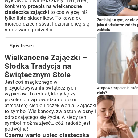
wykrawać idealne kształty. Ten jeden,
konkretny
przepis na wielkanocne
ciasteczka zajączki
to coś więcej niż
tylko lista składników. To kawałek
Zarabiaj na tym, że ni
mojego dzieciństwa. I dzisiaj chcę się
jako dodatkowe źródło 
nim z wami podzielić.
zakładu
Spis treści
Wielkanocne Zajączki –
Wielkanocne Zajączki – Słodka Tradycja
na Świątecznym Stole
Słodka Tradycja na
Czemu warto upiec ciasteczka zajączki?
Świątecznym Stole
Krótka historia wielkanocnych wypieków
Jest coś magicznego w
Sekret Idealnych Ciasteczek Zajączków:
przygotowywaniu świątecznych
Atopowe zapalenie skór
Składniki i Przygotowanie Ciasta
wypieków. To rytuał, który łączy
ciało?
Niezbędne składniki do wielkanocnych
pokolenia i wprowadza do domu
zajączków
atmosferę ciepła i oczekiwania. Zajączki
Krok po kroku: Jak przygotować
to symbol Wielkanocy, zwiastun wiosny i
elastyczne ciasto kruche?
odradzającego się życia. A kiedy ten
Odpoczynek ciasta – klucz do sukcesu
symbol można zjeść… cóż, radość jest
podwójna!
Magia Wykrawania i Pieczenia:
Czemu warto upiec ciasteczka
Formowanie i Idealny Złocisty Kolor