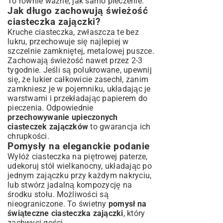
To równie ważne, jak samo pieczenie.
Jak długo zachowują świeżość
ciasteczka zajączki?
Kruche ciasteczka, zwłaszcza te bez
lukru, przechowuje się najlepiej w
szczelnie zamkniętej, metalowej puszce.
Zachowają świeżość nawet przez 2-3
tygodnie. Jeśli są polukrowane, upewnij
się, że lukier całkowicie zasechł, zanim
zamkniesz je w pojemniku, układając je
warstwami i przekładając papierem do
pieczenia. Odpowiednie
przechowywanie upieczonych
ciasteczek zajączków
to gwarancja ich
chrupkości.
Pomysły na eleganckie podanie
Wyłóż ciasteczka na piętrowej paterze,
udekoruj stół wielkanocny, układając po
jednym zajączku przy każdym nakryciu,
lub stwórz jadalną kompozycję na
środku stołu. Możliwości są
nieograniczone. To świetny
pomysł na
świąteczne ciasteczka zajączki
, który
zachwyci gości.