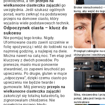
powodzenia, a ten
przepis na
wielkanocne ciasteczka zajączki
go
Broker nieruchomości – 
uwzględnia. Jeśli szukasz ogólnych
kursy, aby wejść do teg
porad, warto zerknąć na podstawowy
przepis na domowe ciasto
, który
wyjaśnia wiele podstawowych technik.
Odpoczynek ciasta – klucz do
sukcesu
Nie pomijaj tego kroku. Nigdy.
Uformowane ciasto zawiń szczelnie w
folię spożywczą i włóż do lodówki na co
najmniej godzinę, a najlepiej na dwie.
Przegląd zabiegów na 
chirurgiczne i niechirur
Można nawet na całą noc. Ten etap jest
kluczowy z dwóch powodów. Po
pierwsze, masło musi ponownie
stwardnieć, co zapewni kruchość po
upieczeniu. Po drugie, gluten w mące
„odpoczywa”, dzięki czemu ciasto po
upieczeniu nie będzie twarde i
gumowate. Mój pierwszy
przepis na
wielkanocne ciasteczka zajączki
Silna, niezawodna i pr
zakończył się totalną katastrofą, bo
pokaż, jaka jest twoja 
zignorowałam chłodzenie. Nie
survivalowe
popełnijcie mojego błędu.