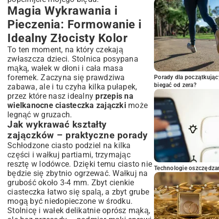
Magia Wykrawania i
Pieczenia: Formowanie i
Idealny Złocisty Kolor
To ten moment, na który czekają
zwłaszcza dzieci. Stolnica posypana
mąką, wałek w dłoni i cała masa
foremek. Zaczyna się prawdziwa
Porady dla początkując
biegać od zera?
zabawa, ale i tu czyha kilka pułapek,
przez które nasz idealny
przepis na
wielkanocne ciasteczka zajączki
może
legnąć w gruzach.
Jak wykrawać kształty
zajączków – praktyczne porady
Schłodzone ciasto podziel na kilka
części i wałkuj partiami, trzymając
resztę w lodówce. Dzięki temu ciasto nie
Technologie oszczędzan
będzie się zbytnio ogrzewać. Wałkuj na
grubość około 3-4 mm. Zbyt cienkie
ciasteczka łatwo się spalą, a zbyt grube
mogą być niedopieczone w środku.
Stolnicę i wałek delikatnie oprósz mąką,