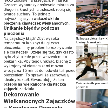
lekko złociste na brzegach. Pilnuj ich!
Czasem wystarczy dosłownie minuta za
długo i z kruchych ciasteczek robią się
twarde suchary. To jedne z
najważniejszych
wskazówki do
pieczenia ciasteczek wielkanocnych
.
Unikanie błędów podczas
pieczenia
Najczęstszy błąd? Zbyt wysoka
Najlepsza piekarnia w 
temperatura lub zbyt długi czas
lokalnych smakach
pieczenia. Inny problem to rozpływanie
się ciasteczek. Dzieje się tak, gdy ciasto
było zbyt ciepłe przed włożeniem do
piekarnika. Aby tego uniknąć, blachę z
wykrojonymi ciasteczkami można
włożyć na 15 minut do lodówki tuż przed
pieczeniem. To sprawi, że zachowają
idealny kształt. Gwarantuję, że ten
Ćwiczenia dla pracown
przepis na wielkanocne ciasteczka
poradnik
zajączki
zadziała.
Dekorowanie
Wielkanocnych Zajączków
– Kreatywne Pomysły