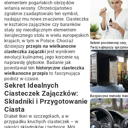
elementem pogańskich obrzędów
zajączki?
witania wiosny. Chrześcijaństwo
Pomysły na eleganckie podanie
zgrabnie zaadaptowało ten symbol,
Zajączki jako prezent świąteczny
nadając mu nowe znaczenie. Ciasteczka
Podsumowanie: Smak Wielkanocy w
w kształcie zajączków czy baranków
Każdym Zajączku
stały się nieodłącznym elementem
świątecznego stołu w wielu europejskich
krajach, w tym w Polsce. Chociaż
Sekret promiennej cery,
dzisiejszy
przepis na wielkanocne
Twój najlepszy sprzymi
ciasteczka zajączki
jest wynikiem
ewolucji kulinarnej, jego korzenie są
naprawdę głębokie. Badanie jak
powstawał ten
historyczne ciasteczka
wielkanocne przepis
to fascynująca
podróż w czasie.
Sekret Idealnych
Ciasteczek Zajączków:
Bezpieczne metody trans
Składniki i Przygotowanie
Ciasta
Diabeł tkwi w szczegółach, a w
przypadku kruchych ciasteczek – w
jakości składników i technice. Mój