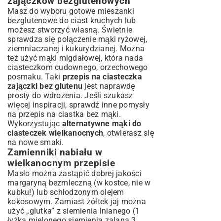
zajączków bezglutenowych
Masz do wyboru gotowe mieszanki
bezglutenowe do ciast kruchych lub
możesz stworzyć własną. Świetnie
sprawdza się połączenie mąki ryżowej,
ziemniaczanej i kukurydzianej. Można
też użyć mąki migdałowej, która nada
ciasteczkom cudownego, orzechowego
posmaku. Taki
przepis na ciasteczka
zajączki bez glutenu
jest naprawdę
prosty do wdrożenia. Jeśli szukasz
więcej inspiracji, sprawdź inne pomysły
na
przepis na ciastka bez mąki
.
Wykorzystując
alternatywne mąki do
ciasteczek wielkanocnych
, otwierasz się
na nowe smaki.
Zamienniki nabiału w
wielkanocnym przepisie
Masło można zastąpić dobrej jakości
margaryną bezmleczną (w kostce, nie w
kubku!) lub schłodzonym olejem
kokosowym. Zamiast żółtek jaj można
użyć „glutka” z siemienia lnianego (1
łyżka mielonego siemienia zalana 3