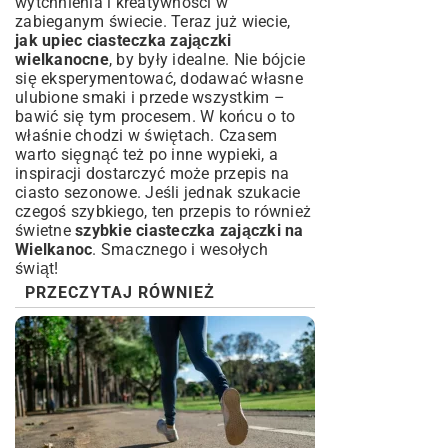
wytchnienia i kreatywności w
zabieganym świecie. Teraz już wiecie,
jak upiec ciasteczka zajączki
wielkanocne
, by były idealne. Nie bójcie
się eksperymentować, dodawać własne
ulubione smaki i przede wszystkim –
bawić się tym procesem. W końcu o to
właśnie chodzi w świętach. Czasem
warto sięgnąć też po inne wypieki, a
inspiracji dostarczyć może
przepis na
ciasto sezonowe
. Jeśli jednak szukacie
czegoś szybkiego, ten przepis to również
świetne
szybkie ciasteczka zajączki na
Wielkanoc
. Smacznego i wesołych
świąt!
PRZECZYTAJ RÓWNIEŻ