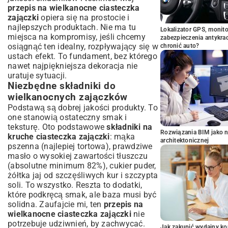
przepis na wielkanocne ciasteczka
zajączki
opiera się na prostocie i
najlepszych produktach. Nie ma tu
Lokalizator GPS, monito
miejsca na kompromisy, jeśli chcemy
zabezpieczenia antykra
osiągnąć ten idealny, rozpływający się w
chronić auto?
ustach efekt. To fundament, bez którego
nawet najpiękniejsza dekoracja nie
uratuje sytuacji.
Niezbędne składniki do
wielkanocnych zajączków
Podstawą są dobrej jakości produkty. To
one stanowią ostateczny smak i
teksturę. Oto podstawowe
składniki na
Rozwiązania BIM jako n
kruche ciasteczka zajączki
: mąka
architektonicznej
pszenna (najlepiej tortowa), prawdziwe
masło o wysokiej zawartości tłuszczu
(absolutne minimum 82%), cukier puder,
żółtka jaj od szczęśliwych kur i szczypta
soli. To wszystko. Reszta to dodatki,
które podkręcą smak, ale baza musi być
solidna. Zaufajcie mi, ten
przepis na
wielkanocne ciasteczka zajączki
nie
potrzebuje udziwnień, by zachwycać.
Jak zakupić wydajny ko