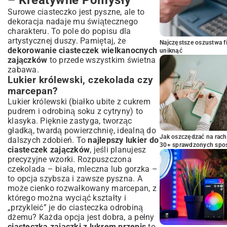
Surowe ciasteczko jest pyszne, ale to
dekoracja nadaje mu świątecznego
charakteru. To pole do popisu dla
artystycznej duszy. Pamiętaj, że
Najczęstsze oszustwa f
dekorowanie ciasteczek wielkanocnych
uniknąć
zajączków
to przede wszystkim świetna
zabawa.
Lukier królewski, czekolada czy
marcepan?
Lukier królewski (białko ubite z cukrem
pudrem i odrobiną soku z cytryny) to
klasyka. Pięknie zastyga, tworząc
gładką, twardą powierzchnię, idealną do
Jak oszczędzać na rac
dalszych zdobień. To
najlepszy lukier do
30+ sprawdzonych sp
ciasteczek zajączków
, jeśli planujesz
precyzyjne wzorki. Rozpuszczona
czekolada – biała, mleczna lub gorzka –
to opcja szybsza i zawsze pyszna. A
może cienko rozwałkowany marcepan, z
którego można wyciąć kształty i
„przykleić” je do ciasteczka odrobiną
dżemu? Każda opcja jest dobra, a pełny
ciasteczka zajączki z lukrem przepis
to