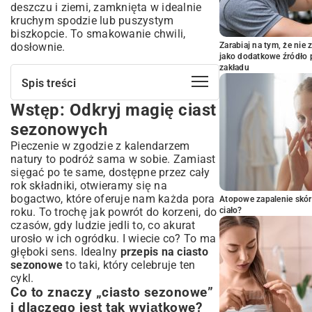
deszczu i ziemi, zamknięta w idealnie
kruchym spodzie lub puszystym
biszkopcie. To smakowanie chwili,
dosłownie.
Zarabiaj na tym, że ni
jako dodatkowe źródło 
zakładu
Spis treści
Wstęp: Odkryj magię ciast
Wstęp: Odkryj magię ciast sezonowych
Co to znaczy „ciasto sezonowe” i dlaczego
sezonowych
jest tak wyjątkowe?
Pieczenie w zgodzie z kalendarzem
Zalety pieczenia z sezonowych składników
natury to podróż sama w sobie. Zamiast
Wiosenne przebudzenie: Ciasta pełne
sięgać po te same, dostępne przez cały
świeżości
rok składniki, otwieramy się na
bogactwo, które oferuje nam każda pora
Rabarbarowy zawrót głowy: Przepisy na
Atopowe zapalenie skór
początek wiosny
roku. To trochę jak powrót do korzeni, do
ciało?
czasów, gdy ludzie jedli to, co akurat
Truskawkowe rozkosze: Jak wykorzystać
urosło w ich ogródku. I wiecie co? To ma
pierwsze owoce?
głęboki sens. Idealny
przepis na ciasto
Inne wiosenne inspiracje: agrest, porzeczki
sezonowe
to taki, który celebruje ten
i nie tylko
cykl.
Lato w kuchni: Słodkie i orzeźwiające
Co to znaczy „ciasto sezonowe”
wypieki
i dlaczego jest tak wyjątkowe?