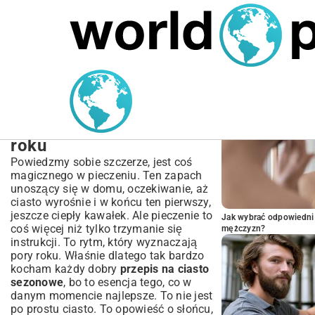
MARIUSZ ŁAMAGA
04.10.2025
SPORT
POPULARNE A
Przepis na ciasto
sezonowe: Kompletny
przewodnik na każdą porę
roku
Powiedzmy sobie szczerze, jest coś
magicznego w pieczeniu. Ten zapach
unoszący się w domu, oczekiwanie, aż
ciasto wyrośnie i w końcu ten pierwszy,
jeszcze ciepły kawałek. Ale pieczenie to
Jak wybrać odpowiedni 
coś więcej niż tylko trzymanie się
mężczyzn?
instrukcji. To rytm, który wyznaczają
pory roku. Właśnie dlatego tak bardzo
kocham każdy dobry
przepis na ciasto
sezonowe
, bo to esencja tego, co w
danym momencie najlepsze. To nie jest
po prostu ciasto. To opowieść o słońcu,