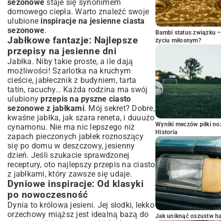
sezonowe
staje się synonimem
domowego ciepła. Warto znaleźć swoje
ulubione
inspiracje na jesienne ciasta
sezonowe
.
Bambi status związku 
Jabłkowe fantazje: Najlepsze
życiu miłosnym?
przepisy na jesienne dni
Jabłka. Niby takie proste, a ile dają
możliwości! Szarlotka na kruchym
cieście, jabłecznik z budyniem, tarta
tatin, racuchy… Każda rodzina ma swój
ulubiony
przepis na pyszne ciasto
sezonowe z jabłkami
. Mój sekret? Dobre,
kwaśne jabłka, jak szara reneta, i duuużo
Wyniki meczów piłki noż
cynamonu. Nie ma nic lepszego niż
Historia
zapach pieczonych jabłek roznoszący
się po domu w deszczowy, jesienny
dzień. Jeśli szukacie sprawdzonej
receptury, oto
najlepszy przepis na ciasto
z jabłkami
, który zawsze się udaje.
Dyniowe inspiracje: Od klasyki
po nowoczesność
Dynia to królowa jesieni. Jej słodki, lekko
orzechowy miąższ jest idealną bazą do
Jak uniknąć oszustw h