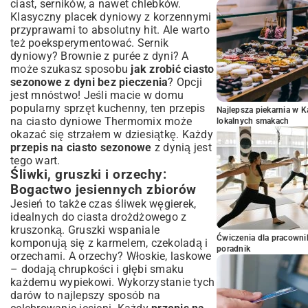
ciast, serników, a nawet chlebków.
Klasyczny placek dyniowy z korzennymi
przyprawami to absolutny hit. Ale warto
też poeksperymentować. Sernik
dyniowy? Brownie z purée z dyni? A
może szukasz sposobu
jak zrobić ciasto
sezonowe z dyni bez pieczenia
? Opcji
jest mnóstwo! Jeśli macie w domu
popularny sprzęt kuchenny, ten
przepis
Najlepsza piekarnia w 
na ciasto dyniowe Thermomix
może
lokalnych smakach
okazać się strzałem w dziesiątkę. Każdy
przepis na ciasto sezonowe
z dynią jest
tego wart.
Śliwki, gruszki i orzechy:
Bogactwo jesiennych zbiorów
Jesień to także czas śliwek węgierek,
idealnych do ciasta drożdżowego z
kruszonką. Gruszki wspaniale
Ćwiczenia dla pracown
komponują się z karmelem, czekoladą i
poradnik
orzechami. A orzechy? Włoskie, laskowe
– dodają chrupkości i głębi smaku
każdemu wypiekowi. Wykorzystanie tych
darów to najlepszy sposób na