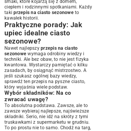
smaki, które kojarzą się z domem,
ciepłem i rodzinnymi spotkaniami. Każdy
taki
przepis na ciasto sezonowe
to
kawałek historii.
Praktyczne porady: Jak
upiec idealne ciasto
sezonowe?
Nawet najlepszy
przepis na ciasto
sezonowe
wymaga odrobiny wiedzy i
techniki. Ale bez obaw, to nie jest fizyka
kwantowa. Wystarczy pamiętać o kilku
zasadach, by osiągnąć mistrzostwo. A
jeśli szukasz ogólnej bazy wiedzy,
sprawdź ten
przepis na pyszne ciasto
,
który wyjaśnia wiele podstaw.
Wybór składników: Na co
zwracać uwagę?
To absolutna podstawa. Zawsze, ale to
zawsze wybieraj najlepsze, najświeższe
składniki. Serio, nie idź na skróty z tymi
truskawkami z supermarketu w grudniu.
To po prostu nie to samo. Chodź na targ,