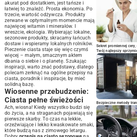
ciasto sezonowe?
akurat pod dostatkiem, jest tańsze i
łatwiej to znaleźć. Prosta ekonomia. Po
Wybór składników: Na co zwracać uwagę?
trzecie, wartość odżywcza. Produkty
Podstawowe techniki pieczenia:
zerwane w optymalnym momencie mają
Odmierzanie, mieszanie, pieczenie
najwięcej witamin i minerałów. I
Kreatywne dekoracje: Jak udekorować
wreszcie, ekologia. Wybierając lokalne,
ciasto sezonowe?
sezonowe produkty, skracamy łańcuch
Podsumowanie: Ciesz się smakiem
dostaw i wspieramy lokalnych rolników.
każdej pory roku z ciastem sezonowym
Sekret promiennej cery,
Pieczenie ciasta staje się więc czymś
Twój najlepszy sprzymi
więcej – małym, smacznym aktem
dbania o siebie i o planetę. Szukając
inspiracji, warto znać podstawy, dlatego
polecam zerknąć na ogólne
przepisy na
ciasta, poradnik i inspiracje
, by mieć
solidną bazę.
Wiosenne przebudzenie:
Ciasta pełne świeżości
Bezpieczne metody trans
Ach, wiosna! Kiedy wszystko budzi się
do życia, a na straganach pojawiają się
pierwsze skarby. To czas na lekkie,
orzeźwiające i lekko kwaskowate smaki,
które budzą nas z zimowego letargu.
Dobry
przepis na ciasto sezonowe
na