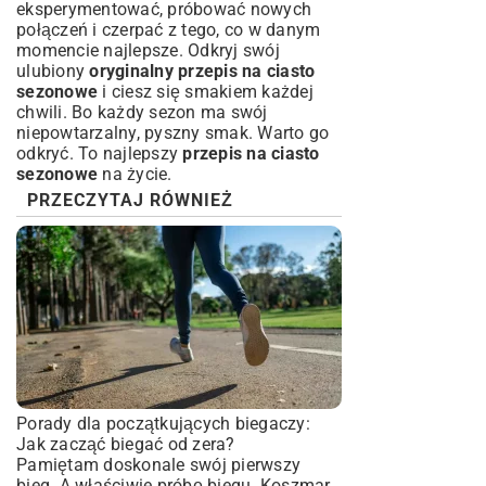
eksperymentować, próbować nowych
połączeń i czerpać z tego, co w danym
momencie najlepsze. Odkryj swój
ulubiony
oryginalny przepis na ciasto
sezonowe
i ciesz się smakiem każdej
chwili. Bo każdy sezon ma swój
niepowtarzalny, pyszny smak. Warto go
odkryć. To najlepszy
przepis na ciasto
sezonowe
na życie.
PRZECZYTAJ RÓWNIEŻ
Porady dla początkujących biegaczy:
Jak zacząć biegać od zera?
Pamiętam doskonale swój pierwszy
bieg. A właściwie próbę biegu. Koszmar.