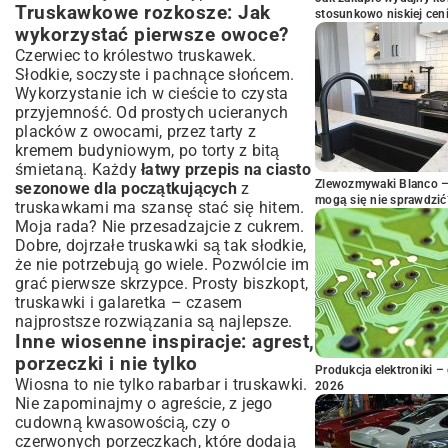
Truskawkowe rozkosze: Jak
stosunkowo niskiej cen
wykorzystać pierwsze owoce?
Czerwiec to królestwo truskawek.
Słodkie, soczyste i pachnące słońcem.
Wykorzystanie ich w cieście to czysta
przyjemność. Od prostych ucieranych
placków z owocami, przez tarty z
kremem budyniowym, po torty z bitą
śmietaną. Każdy
łatwy przepis na ciasto
Zlewozmywaki Blanco – 
sezonowe dla początkujących
z
mogą się nie sprawdzić
truskawkami ma szansę stać się hitem.
Moja rada? Nie przesadzajcie z cukrem.
Dobre, dojrzałe truskawki są tak słodkie,
że nie potrzebują go wiele. Pozwólcie im
grać pierwsze skrzypce. Prosty biszkopt,
truskawki i galaretka – czasem
najprostsze rozwiązania są najlepsze.
Inne wiosenne inspiracje: agrest,
porzeczki i nie tylko
Produkcja elektroniki – 
Wiosna to nie tylko rabarbar i truskawki.
2026
Nie zapominajmy o agreście, z jego
cudowną kwasowością, czy o
czerwonych porzeczkach, które dodają