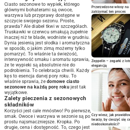
Maliny, jagody i borówki: Przepisy na letnie
Ciasto sezonowe to wypiek, którego
hity
Przerzedzone włosy na 
głównymi bohaterami są owoce,
Ciasta z wiśniami i czereśniami: Klasyka
zatrzymać ten proces
warzywa lub przyprawy dostępne w
lata
szczycie swojego sezonu. Proste,
Egzotyczne akcenty: Lato z nutą wakacji
prawda? Ale diabeł tkwi w szczegółach.
Jesienna paleta smaków: Ciepłe i
Truskawki w czerwcu smakują zupełnie
aromatyczne ciasta
inaczej niż te blade, wodniste w grudniu.
Dynia jesienią jest słodka i aromatyczna
Jabłkowe fantazje: Najlepsze przepisy na
jesienne dni
w sposób, o jakim zimą możemy tylko
pomarzyć. To właśnie ta świeżość,
Dyniowe inspiracje: Od klasyki po
intensywność smaku i aromatu sprawia,
nowoczesność
Zeppelin – zegarki z l
że te wypieki są absolutnie nie do
Śliwki, gruszki i orzechy: Bogactwo
elegancją
podrobienia. To celebracja chwili. Każdy
jesiennych zbiorów
kęs to esencja danej pory roku. To
Zimowe ukojenie: Rozgrzewające ciasta
właśnie sprawia, że
domowe ciasto
na chłodne wieczory
sezonowe na każdą porę roku
jest tak
Piernikowe opowieści: Magia świątecznych
wyjątkowe.
wypieków
Zalety pieczenia z sezonowych
Cytrusowe orzeźwienie: Jak dodać słońca
składników
zimą?
Korzyści jest całe mnóstwo! Po pierwsze,
Suszone owoce i przyprawy: Tradycyjne
Czy wiesz, jak prawidł
smak. Owoce i warzywa w sezonie są po
smaki zimy
twarzy, by cieszyć się 
prostu najsmaczniejsze. Kropka. Po
niedoskonałości?
Praktyczne porady: Jak upiec idealne
drugie, cena i dostępność. To, czego jest