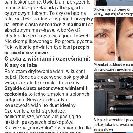
są nieskończone. Uwielbiam połączenie
malin z białą czekoladą albo jagód z
Broker nieruchomości – 
cytrynowym lukrem. To czyste lato na
kursy, aby wejść do teg
talerzu. Jeśli szukasz inspiracji,
przepisy
na letnie ciasta sezonowe z malinami
są
absolutnym must-have. A borówki?
Idealne do serników i ciast jogurtowych.
Nic skomplikowanego. Po prostu pyszne.
Taki właśnie powinien być letni
przepis
na ciasto sezonowe
.
Ciasta z wiśniami i czereśniami:
Klasyka lata
Przegląd zabiegów na 
chirurgiczne i niechirur
Pamiętam drylowanie wiśni w kuchni
babci. Ręce całe czerwone, sok pryskał
wszędzie, ale ten smak… bezcenny.
Szybkie ciasto sezonowe z wiśniami i
czekoladą
to jedno z moich ulubionych
połączeń. Gorycz czekolady i
kwasowość wiśni to duet idealny.
Czereśnie z kolei są słodsze,
delikatniejsze, wspaniale pasują do
Silna, niezawodna i pr
lekkich, puszystych biszkoptów.
pokaż, jaka jest twoja 
Klasyczna „murzynka” z wiśniami to dla
survivalowe