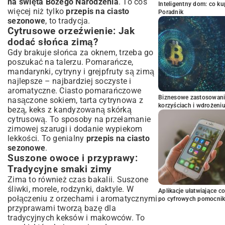
na święta Bożego Narodzenia
. To coś
Inteligentny dom: co k
więcej niż tylko
przepis na ciasto
Poradnik
sezonowe
, to tradycja.
Cytrusowe orzeźwienie: Jak
dodać słońca zimą?
Gdy brakuje słońca za oknem, trzeba go
poszukać na talerzu. Pomarańcze,
mandarynki, cytryny i grejpfruty są zimą
najlepsze – najbardziej soczyste i
aromatyczne. Ciasto pomarańczowe
Biznesowe zastosowani
nasączone sokiem, tarta cytrynowa z
korzyściach i wdrożeni
bezą, keks z kandyzowaną skórką
cytrusową. To sposoby na przełamanie
zimowej szarugi i dodanie wypiekom
lekkości. To genialny
przepis na ciasto
sezonowe
.
Suszone owoce i przyprawy:
Tradycyjne smaki zimy
Zima to również czas bakalii. Suszone
śliwki, morele, rodzynki, daktyle. W
Aplikacje ułatwiające c
połączeniu z orzechami i aromatycznymi
po cyfrowych pomocni
przyprawami tworzą bazę dla
tradycyjnych keksów i makowców. To