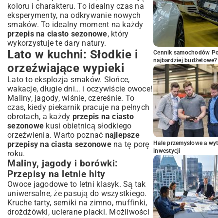
koloru i charakteru. To idealny czas na
eksperymenty, na odkrywanie nowych
smaków. To idealny moment na każdy
przepis na ciasto sezonowe
, który
wykorzystuje te dary natury.
Lato w kuchni: Słodkie i
Cennik samochodów Por
najbardziej budżetowe?
orzeźwiające wypieki
Lato to eksplozja smaków. Słońce,
wakacje, długie dni… i oczywiście owoce!
Maliny, jagody, wiśnie, czereśnie. To
czas, kiedy piekarnik pracuje na pełnych
obrotach, a każdy
przepis na ciasto
sezonowe
kusi obietnicą słodkiego
orzeźwienia. Warto poznać
najlepsze
przepisy na ciasta sezonowe
na tę porę
Hale przemysłowe a wyt
inwestycji
roku.
Maliny, jagody i borówki:
Przepisy na letnie hity
Owoce jagodowe to letni klasyk. Są tak
uniwersalne, że pasują do wszystkiego.
Kruche tarty, serniki na zimno, muffinki,
drożdżówki, ucierane placki. Możliwości