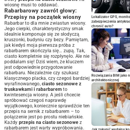
wiosnę musi to oddawać.
Rabarbarowy zawrót głowy:
Przepisy na początek wiosny
Lokalizator GPS, monito
zabezpieczenia antykra
Rabarbar to dla mnie zwiastun wiosny.
chronić auto?
Jego cierpki, charakterystyczny smak
idealnie komponuje się ze słodyczą
kruszonki, budyniu czy bezy. Pamiętam,
jak kiedyś moja pierwsza próba z
rabarbarem skończyła się… zupą. Tak,
ciasto kompletnie się rozpłynęło. Ale nie
poddałam się! Dziś wiem, że kluczem
jest odpowiednie przygotowanie
rabarbaru. Niezależnie czy szukasz
Rozwiązania BIM jako n
klasycznego placka, czy czegoś bardziej
architektonicznej
wyrafinowanego,
ciasto sezonowe z
truskawkami i rabarbarem
to
kwintesencja wiosny. A jeśli chcecie
spróbować czegoś naprawdę
wyjątkowego, koniecznie sprawdźcie ten
przepis na sernik z rabarbarem
– to
połączenie jest po prostu niebiańskie.
Każdy
przepis na ciasto sezonowe
z
rabarbarem jest warty wypróbowania.
Jak zakupić wydajny ko