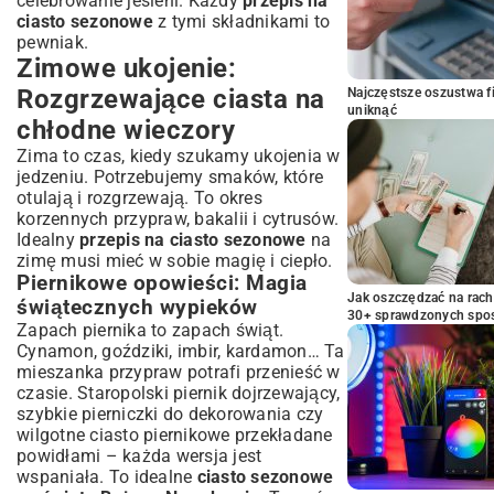
celebrowanie jesieni. Każdy
przepis na
ciasto sezonowe
z tymi składnikami to
pewniak.
Zimowe ukojenie:
Rozgrzewające ciasta na
Najczęstsze oszustwa f
uniknąć
chłodne wieczory
Zima to czas, kiedy szukamy ukojenia w
jedzeniu. Potrzebujemy smaków, które
otulają i rozgrzewają. To okres
korzennych przypraw, bakalii i cytrusów.
Idealny
przepis na ciasto sezonowe
na
zimę musi mieć w sobie magię i ciepło.
Piernikowe opowieści: Magia
Jak oszczędzać na rac
świątecznych wypieków
30+ sprawdzonych sp
Zapach piernika to zapach świąt.
Cynamon, goździki, imbir, kardamon… Ta
mieszanka przypraw potrafi przenieść w
czasie. Staropolski piernik dojrzewający,
szybkie pierniczki do dekorowania czy
wilgotne ciasto piernikowe przekładane
powidłami – każda wersja jest
wspaniała. To idealne
ciasto sezonowe