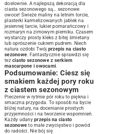
dosłownie. A najlepszą dekoracją dla
ciasta sezonowego są… sezonowe
owoce! Świeże maliny na letnim torcie,
plasterki karmelizowanych jabłek na
jesiennej tarcie, lukier pomarańczowy i
rozmaryn na zimowym pierniku. Czasem
wystarczy prosty kleks z bitej śmietany
lub oprószenie cukrem pudrem. Niech
natura ozdobi Twój
przepis na ciasto
sezonowe
. Fantastycznie sprawdzi się
też
ciasto sezonowe z serkiem
mascarpone i owocami
.
Podsumowanie: Ciesz się
smakiem każdej pory roku
z ciastem sezonowym
Pieczenie w rytmie pór roku to piękna i
smaczna przygoda. To sposób na bycie
bliżej natury, na docenianie prostych
przyjemności i na tworzenie wspomnień.
Każdy udany
przepis na ciasto
sezonowe
to małe zwycięstwo i powód
do radości. Nie bój się