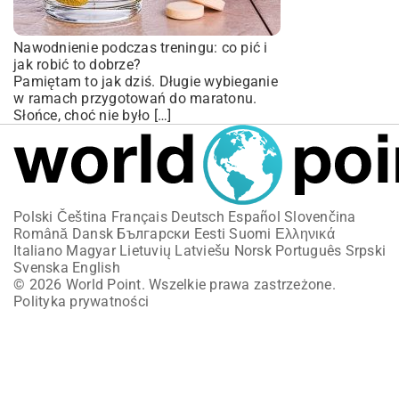
Nawodnienie podczas treningu: co pić i
jak robić to dobrze?
Pamiętam to jak dziś. Długie wybieganie
w ramach przygotowań do maratonu.
Słońce, choć nie było […]
Polski
Čeština
Français
Deutsch
Español
Slovenčina
Română
Dansk
Български
Eesti
Suomi
Ελληνικά
Italiano
Magyar
Lietuvių
Latviešu
Norsk
Português
Srpski
Svenska
English
© 2026 World Point. Wszelkie prawa zastrzeżone.
Polityka prywatności