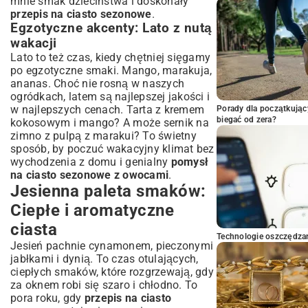
mnie smak dzieciństwa i doskonały
przepis na ciasto sezonowe
.
Egzotyczne akcenty: Lato z nutą
wakacji
Lato to też czas, kiedy chętniej sięgamy
po egzotyczne smaki. Mango, marakuja,
ananas. Choć nie rosną w naszych
ogródkach, latem są najlepszej jakości i
w najlepszych cenach. Tarta z kremem
Porady dla początkując
biegać od zera?
kokosowym i mango? A może sernik na
zimno z pulpą z marakui? To świetny
sposób, by poczuć wakacyjny klimat bez
wychodzenia z domu i genialny
pomysł
na ciasto sezonowe z owocami
.
Jesienna paleta smaków:
Ciepłe i aromatyczne
ciasta
Technologie oszczędzan
Jesień pachnie cynamonem, pieczonymi
jabłkami i dynią. To czas otulających,
ciepłych smaków, które rozgrzewają, gdy
za oknem robi się szaro i chłodno. To
pora roku, gdy
przepis na ciasto