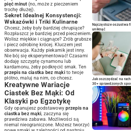
pięć minut
(no, może z pieczeniem
trochę dłużej).
Sekret Idealnej Konsystencji:
Wskazówki i Triki Kulinarne
Najczęstsze oszustwa f
Chcesz, żeby były bardziej chrupiące?
uniknąć
Rozpłaszcz je bardziej przed pieczeniem.
Wolisz miękkie i ciągnące? Zrób grubsze
i piecz odrobinę krócej. Kluczem jest
obserwacja. Każdy piekarnik jest inny.
Nie bój się eksperymentować! Czasami
dodaję szczyptę cynamonu lub
kardamonu, żeby podkręcić smak. Ten
przepis na ciastka bez mąki
to twoje
płótno, maluj na nim, co chcesz.
Jak oszczędzać na rac
Kreatywne Wariacje
30+ sprawdzonych sp
Ciastek Bez Mąki: Od
Klasyki po Egzotykę
Gdy opanujesz podstawowy
przepis na
ciastka bez mąki
, zaczyna się
prawdziwa zabawa. Możliwości są
niemal nieograniczone. Możesz tworzyć
nowe smaki w zależności od nastroju,