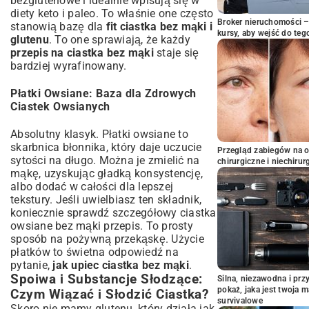
bezglutenowe i idealnie wpisują się w
diety keto i paleo. To właśnie one często
Broker nieruchomości – 
stanowią bazę dla
fit ciastka bez mąki i
kursy, aby wejść do teg
glutenu
. To one sprawiają, że każdy
przepis na ciastka bez mąki
staje się
bardziej wyrafinowany.
Płatki Owsiane: Baza dla Zdrowych
Ciastek Owsianych
Absolutny klasyk. Płatki owsiane to
skarbnica błonnika, który daje uczucie
Przegląd zabiegów na 
sytości na długo. Można je zmielić na
chirurgiczne i niechirur
mąkę, uzyskując gładką konsystencję,
albo dodać w całości dla lepszej
tekstury. Jeśli uwielbiasz ten składnik,
koniecznie sprawdź szczegółowy
ciastka
owsiane bez mąki przepis
. To prosty
sposób na pożywną przekąskę. Użycie
płatków to świetna odpowiedź na
pytanie,
jak upiec ciastka bez mąki
.
Spoiwa i Substancje Słodzące:
Silna, niezawodna i pr
pokaż, jaka jest twoja 
Czym Wiązać i Słodzić Ciastka?
survivalowe
Skoro nie mamy glutenu, który działa jak