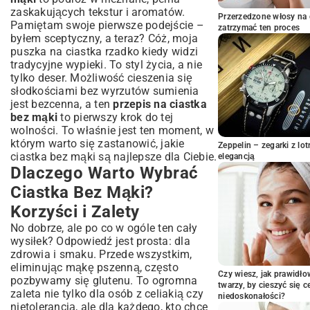
Przepis na Ciastka Bez Mąki: Prosta
zaskakujących tekstur i aromatów.
Droga do Pysznych Wypieków
Przerzedzone włosy na 
Pamiętam swoje pierwsze podejście –
zatrzymać ten proces
Składniki na Podstawowy Przepis
byłem sceptyczny, a teraz? Cóż, moja
puszka na ciastka rzadko kiedy widzi
Instrukcja Krok po Kroku: Jak
Przygotować Ciastka Bez Problemu
tradycyjne wypieki. To styl życia, a nie
tylko deser. Możliwość cieszenia się
Sekret Idealnej Konsystencji: Wskazówki i
słodkościami bez wyrzutów sumienia
Triki Kulinarne
jest bezcenna, a ten
przepis na ciastka
Kreatywne Wariacje Ciastek Bez Mąki:
bez mąki
to pierwszy krok do tej
Od Klasyki po Egzotykę
wolności. To właśnie jest ten moment, w
Ciastka Czekoladowe Bez Mąki:
którym warto się zastanowić, jakie
Zeppelin – zegarki z l
Rozpływająca Się Przyjemność
ciastka bez mąki są najlepsze dla Ciebie.
elegancją
Owocowe Ciastka Bez Mąki: Smak Lata w
Dlaczego Warto Wybrać
Każdym Kęsie
Ciastka Bez Mąki?
Wariacje Bez Orzechów i Cukru: Opcje dla
Każdej Diety
Korzyści i Zalety
Ciastka Bez Mąki dla Specjalnych Diet:
No dobrze, ale po co w ogóle ten cały
Keto, Wegańskie i Bez Cukru
wysiłek? Odpowiedź jest prosta: dla
Przepisy na Ciastka Keto i Low Carb Bez
zdrowia i smaku. Przede wszystkim,
Mąki
eliminując mąkę pszenną, często
Czy wiesz, jak prawidł
Wegańskie Ciastka Bez Mąki: Jak Zastąpić
pozbywamy się glutenu. To ogromna
twarzy, by cieszyć się 
Jajka i Nabiał
zaleta nie tylko dla osób z celiakią czy
niedoskonałości?
Słodkości Bez Cukru: Zdrowe Alternatywy
nietolerancją, ale dla każdego, kto chce