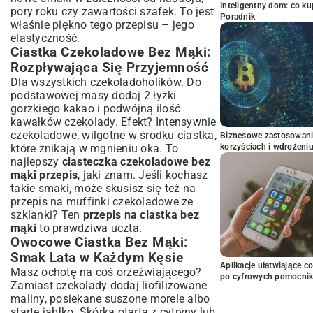
Inteligentny dom: co k
pory roku czy zawartości szafek. To jest
Poradnik
właśnie piękno tego przepisu – jego
elastyczność.
Ciastka Czekoladowe Bez Mąki:
Rozpływająca Się Przyjemność
Dla wszystkich czekoladoholików. Do
podstawowej masy dodaj 2 łyżki
gorzkiego kakao i podwójną ilość
kawałków czekolady. Efekt? Intensywnie
czekoladowe, wilgotne w środku ciastka,
Biznesowe zastosowani
które znikają w mgnieniu oka. To
korzyściach i wdrożeni
najlepszy
ciasteczka czekoladowe bez
mąki przepis
, jaki znam. Jeśli kochasz
takie smaki, może skusisz się też na
przepis na muffinki czekoladowe ze
szklanki
? Ten
przepis na ciastka bez
mąki
to prawdziwa uczta.
Owocowe Ciastka Bez Mąki:
Smak Lata w Każdym Kęsie
Aplikacje ułatwiające c
Masz ochotę na coś orzeźwiającego?
po cyfrowych pomocni
Zamiast czekolady dodaj liofilizowane
maliny, posiekane suszone morele albo
starte jabłko. Skórka otarta z cytryny lub