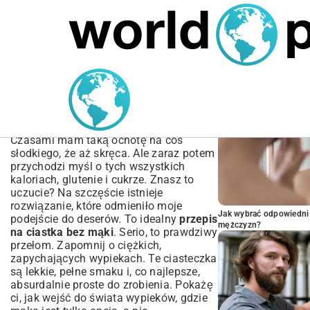
MARIUSZ ŁAMAGA
04.10.2025
SPORT
POPULARNE A
Przepis na Ciastka Bez
Mąki – Proste, Zdrowe i
Pyszne Wypieki
Czasami mam taką ochotę na coś
słodkiego, że aż skręca. Ale zaraz potem
przychodzi myśl o tych wszystkich
kaloriach, glutenie i cukrze. Znasz to
uczucie? Na szczęście istnieje
rozwiązanie, które odmieniło moje
Jak wybrać odpowiedni 
podejście do deserów. To idealny
przepis
mężczyzn?
na ciastka bez mąki
. Serio, to prawdziwy
przełom. Zapomnij o ciężkich,
zapychających wypiekach. Te ciasteczka
są lekkie, pełne smaku i, co najlepsze,
absurdalnie proste do zrobienia. Pokażę
ci, jak wejść do świata wypieków, gdzie