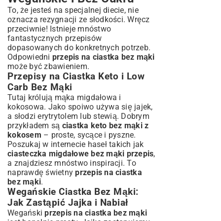
To, że jesteś na specjalnej diecie, nie
oznacza rezygnacji ze słodkości. Wręcz
przeciwnie! Istnieje mnóstwo
fantastycznych przepisów
dopasowanych do konkretnych potrzeb.
Odpowiedni
przepis na ciastka bez mąki
może być zbawieniem.
Przepisy na Ciastka Keto i Low
Carb Bez Mąki
Tutaj królują mąka migdałowa i
kokosowa. Jako spoiwo używa się jajek,
a słodzi erytrytolem lub stewią. Dobrym
przykładem są
ciastka keto bez mąki z
kokosem
– proste, sycące i pyszne.
Poszukaj w internecie haseł takich jak
ciasteczka migdałowe bez mąki przepis
,
a znajdziesz mnóstwo inspiracji. To
naprawdę świetny
przepis na ciastka
bez mąki
.
Wegańskie Ciastka Bez Mąki:
Jak Zastąpić Jajka i Nabiał
Wegański
przepis na ciastka bez mąki