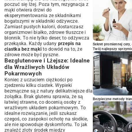
dla Tradycyjnych Słodzików
poczuć się lżej. Poza tym, rezygnacja z
mąki otwiera drzwi do
Przechowywanie i Serwowanie Ciastek
eksperymentowania ze składnikami
Bez Mąki: Ciesz Się Dłużej Świeżością
bogatszymi w składniki odżywcze.
Podsumowanie: Dlaczego Ciastka Bez
Zamiast pustych kalorii, dostarczasz
Mąki To Twój Nowy Ulubiony Deser?
organizmowi białko, zdrowe tłuszcze i
błonnik. To nie tylko deser, to odżywcza
przekąska. Każdy udany
przepis na
Sekret promiennej cery,
ciastka bez mąki
to dowód na to, że
Twój najlepszy sprzymi
zdrowe może być pyszne.
Bezglutenowe i Lżejsze: Idealne
dla Wrażliwych Układów
Pokarmowych
Koniec z uczuciem ciężkości po
zjedzeniu kilku ciastek. Wypieki
bezmączne są z natury delikatniejsze dla
żołądka. Brak glutenu sprawia, że są
Bezpieczne metody trans
łatwiej strawne, co docenią osoby z
wrażliwym układem pokarmowym. To
idealne rozwiązanie, jeśli szukasz
czegoś, co zaspokoi ochotę na słodkie,
ale nie spowoduje dyskomfortu. To jak
znaleźć złoty środek między