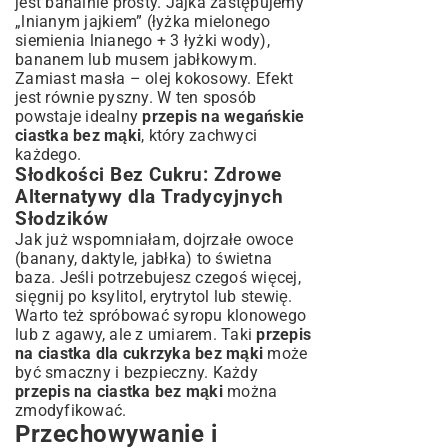
jest banalnie prosty. Jajka zastępujemy
„lnianym jajkiem” (łyżka mielonego
siemienia lnianego + 3 łyżki wody),
bananem lub musem jabłkowym.
Zamiast masła – olej kokosowy. Efekt
jest równie pyszny. W ten sposób
powstaje idealny
przepis na wegańskie
ciastka bez mąki
, który zachwyci
każdego.
Słodkości Bez Cukru: Zdrowe
Alternatywy dla Tradycyjnych
Słodzików
Jak już wspomniałam, dojrzałe owoce
(banany, daktyle, jabłka) to świetna
baza. Jeśli potrzebujesz czegoś więcej,
sięgnij po ksylitol, erytrytol lub stewię.
Warto też spróbować syropu klonowego
lub z agawy, ale z umiarem. Taki
przepis
na ciastka dla cukrzyka bez mąki
może
być smaczny i bezpieczny. Każdy
przepis na ciastka bez mąki
można
zmodyfikować.
Przechowywanie i