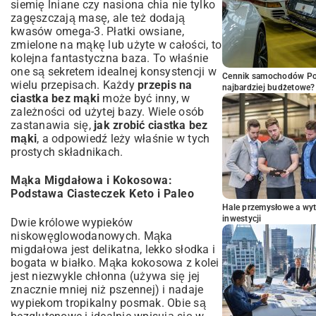
siemię lniane czy nasiona chia nie tylko
zagęszczają masę, ale też dodają
kwasów omega-3. Płatki owsiane,
zmielone na mąkę lub użyte w całości, to
kolejna fantastyczna baza. To właśnie
one są sekretem idealnej konsystencji w
Cennik samochodów Por
wielu przepisach. Każdy
przepis na
najbardziej budżetowe?
ciastka bez mąki
może być inny, w
zależności od użytej bazy. Wiele osób
zastanawia się,
jak zrobić ciastka bez
mąki
, a odpowiedź leży właśnie w tych
prostych składnikach.
Mąka Migdałowa i Kokosowa:
Podstawa Ciasteczek Keto i Paleo
Hale przemysłowe a wyt
inwestycji
Dwie królowe wypieków
niskowęglowodanowych. Mąka
migdałowa jest delikatna, lekko słodka i
bogata w białko. Mąka kokosowa z kolei
jest niezwykle chłonna (używa się jej
znacznie mniej niż pszennej) i nadaje
wypiekom tropikalny posmak. Obie są