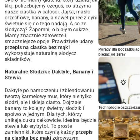
klej, potrzebujemy czegoś, co utrzyma
nasze ciastka w całości. Jajka, masło
orzechowe, banany, a nawet puree z dyni
świetnie się do tego nadają. A co ze
słodyczą? Zapomnij o białym cukrze.
Mamy znacznie zdrowsze i
smaczniejsze opcje. Prawdziwie udany
przepis na ciastka bez mąki
Porady dla początkując
wykorzystuje naturalną słodycz
biegać od zera?
składników.
Naturalne Słodziki: Daktyle, Banany i
Stewia
Daktyle po namoczeniu i zblendowaniu
tworzą karmelowy mus, który nie tylko
słodzi, ale i skleja ciasto. Dojrzałe
banany to kolejny świetny słodzik i
Technologie oszczędzan
spoiwo w jednym. Dla tych, którzy
unikają cukru całkowicie, idealna będzie
stewia lub erytrytol. To proste
zamienniki, które czynią każdy
przepis
na ciastka bez mąki
zdrowszym