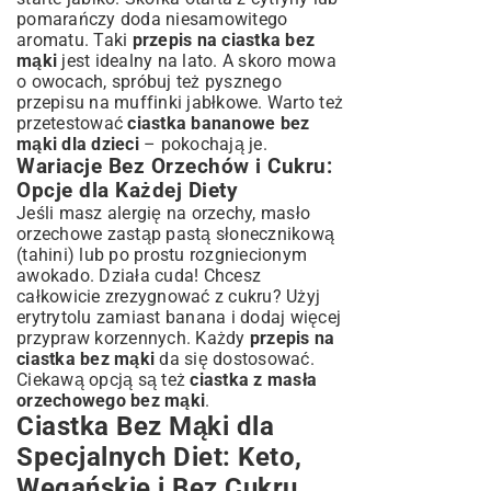
pomarańczy doda niesamowitego
aromatu. Taki
przepis na ciastka bez
mąki
jest idealny na lato. A skoro mowa
o owocach, spróbuj też pysznego
przepisu na muffinki jabłkowe
. Warto też
przetestować
ciastka bananowe bez
mąki dla dzieci
– pokochają je.
Wariacje Bez Orzechów i Cukru:
Opcje dla Każdej Diety
Jeśli masz alergię na orzechy, masło
orzechowe zastąp pastą słonecznikową
(tahini) lub po prostu rozgniecionym
awokado. Działa cuda! Chcesz
całkowicie zrezygnować z cukru? Użyj
erytrytolu zamiast banana i dodaj więcej
przypraw korzennych. Każdy
przepis na
ciastka bez mąki
da się dostosować.
Ciekawą opcją są też
ciastka z masła
orzechowego bez mąki
.
Ciastka Bez Mąki dla
Specjalnych Diet: Keto,
Wegańskie i Bez Cukru