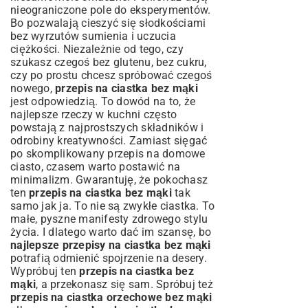
nieograniczone pole do eksperymentów.
Bo pozwalają cieszyć się słodkościami
bez wyrzutów sumienia i uczucia
ciężkości. Niezależnie od tego, czy
szukasz czegoś bez glutenu, bez cukru,
czy po prostu chcesz spróbować czegoś
nowego,
przepis na ciastka bez mąki
jest odpowiedzią. To dowód na to, że
najlepsze rzeczy w kuchni często
powstają z najprostszych składników i
odrobiny kreatywności. Zamiast sięgać
po skomplikowany
przepis na domowe
ciasto
, czasem warto postawić na
minimalizm. Gwarantuję, że pokochasz
ten
przepis na ciastka bez mąki
tak
samo jak ja. To nie są zwykłe ciastka. To
małe, pyszne manifesty zdrowego stylu
życia. I dlatego warto dać im szansę, bo
najlepsze przepisy na ciastka bez mąki
potrafią odmienić spojrzenie na desery.
Wypróbuj ten
przepis na ciastka bez
mąki
, a przekonasz się sam. Spróbuj też
przepis na ciastka orzechowe bez mąki