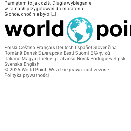
Pamiętam to jak dziś. Długie wybieganie
w ramach przygotowań do maratonu.
Słońce, choć nie było […]
Polski
Čeština
Français
Deutsch
Español
Slovenčina
Română
Dansk
Български
Eesti
Suomi
Ελληνικά
Italiano
Magyar
Lietuvių
Latviešu
Norsk
Português
Srpski
Svenska
English
© 2026 World Point. Wszelkie prawa zastrzeżone.
Polityka prywatności