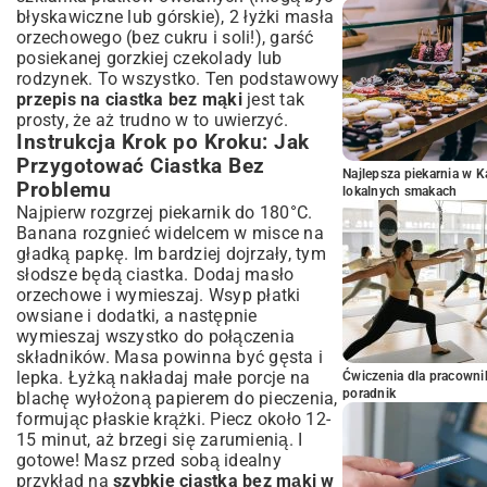
błyskawiczne lub górskie), 2 łyżki masła
orzechowego (bez cukru i soli!), garść
posiekanej gorzkiej czekolady lub
rodzynek. To wszystko. Ten podstawowy
przepis na ciastka bez mąki
jest tak
prosty, że aż trudno w to uwierzyć.
Instrukcja Krok po Kroku: Jak
Przygotować Ciastka Bez
Najlepsza piekarnia w 
Problemu
lokalnych smakach
Najpierw rozgrzej piekarnik do 180°C.
Banana rozgnieć widelcem w misce na
gładką papkę. Im bardziej dojrzały, tym
słodsze będą ciastka. Dodaj masło
orzechowe i wymieszaj. Wsyp płatki
owsiane i dodatki, a następnie
wymieszaj wszystko do połączenia
składników. Masa powinna być gęsta i
lepka. Łyżką nakładaj małe porcje na
Ćwiczenia dla pracown
poradnik
blachę wyłożoną papierem do pieczenia,
formując płaskie krążki. Piecz około 12-
15 minut, aż brzegi się zarumienią. I
gotowe! Masz przed sobą idealny
przykład na
szybkie ciastka bez mąki w