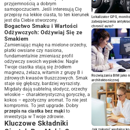
przyjemnością a dobrym
samopoczuciem. Jeśli interesują Cię
przepisy na lekkie ciasta
, to ten kierunek
Lokalizator GPS, monito
jest dla Ciebie stworzony.
zabezpieczenia antykra
Bogactwo Smaku i Wartości
chronić auto?
Odżywczych: Odżywiaj Się ze
Smakiem
Zamieniając mąkę na mielone orzechy,
płatki owsiane czy nasiona,
fundamentalnie zmieniasz profil
odżywczy swoich wypieków. Nagle
Twoje ciastka stają się źródłem
magnezu, żelaza, witamin z grupy B i
Rozwiązania BIM jako n
zdrowych kwasów tłuszczowych. Smak
architektonicznej
staje się głębszy, bardziej wyrazisty.
Migdały dają subtelną słodycz, orzechy
włoskie – charakterystyczną goryczkę, a
kokos – egzotyczny aromat. To nie jest
kompromis. To jest upgrade. Dobry
przepis na ciastka bez mąki
to
inwestycja w Twoje zdrowie.
Kluczowe Składniki
Jak zakupić wydajny ko