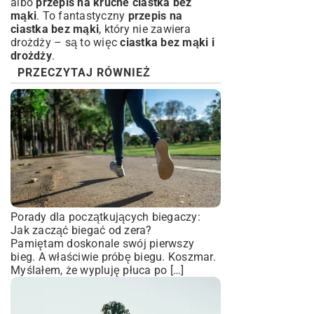
albo
przepis na kruche ciastka bez
mąki
. To fantastyczny
przepis na
ciastka bez mąki
, który nie zawiera
drożdży – są to więc
ciastka bez mąki i
drożdży
.
PRZECZYTAJ RÓWNIEŻ
Porady dla początkujących biegaczy:
Jak zacząć biegać od zera?
Pamiętam doskonale swój pierwszy
bieg. A właściwie próbę biegu. Koszmar.
Myślałem, że wypluję płuca po […]