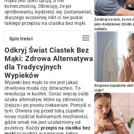
mąka jest tylko opcją, a nie
koniecznością. Obiecuję, że po
spróbowaniu, będziesz się zastanawiać,
dlaczego wcześniej nikt ci nie podał
Zarabiaj na tym, że ni
takiego przepisu na ciastka bez mąki.
jako dodatkowe źródło 
zakładu
Spis treści
Odkryj Świat Ciastek Bez
Odkryj Świat Ciastek Bez Mąki: Zdrowa
Alternatywa dla Tradycyjnych Wypieków
Mąki: Zdrowa Alternatywa
Dlaczego Warto Wybrać Ciastka Bez
dla Tradycyjnych
Mąki? Korzyści i Zalety
Wypieków
Bezglutenowe i Lżejsze: Idealne dla
Wrażliwych Układów Pokarmowych
Wypieki bez mąki to nie jest jakaś
Atopowe zapalenie skór
Bogactwo Smaku i Wartości Odżywczych:
chwilowa moda czy dziwactwo. To
ciało?
Odżywiaj Się ze Smakiem
rewolucja w kuchni. Coraz więcej osób
Kluczowe Składniki Ciastek Bez Mąki:
szuka alternatyw, które są zdrowsze,
Co Zastępuje Tradycyjną Mąkę?
lżejsze i po prostu ciekawsze. Pomyśl o
tym. Otwiera się przed tobą zupełnie
Popularne Zamienniki Mąki: Orzechy,
nowy rozdział kulinarnych możliwości,
Nasiona i Płatki Owsiane
gdzie smak nie jest uzależniony od
Spoiwa i Substancje Słodzące: Czym
pszenicy. Każdy
przepis na ciastka bez
Wiązać i Słodzić Ciastka?
mąki
to podróż w nieznane, pełna