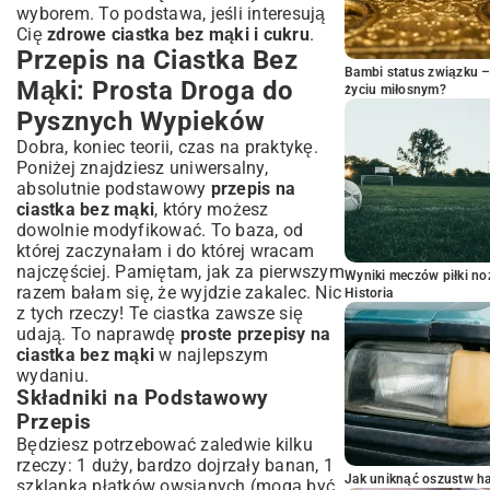
wyborem. To podstawa, jeśli interesują
Cię
zdrowe ciastka bez mąki i cukru
.
Przepis na Ciastka Bez
Bambi status związku 
Mąki: Prosta Droga do
życiu miłosnym?
Pysznych Wypieków
Dobra, koniec teorii, czas na praktykę.
Poniżej znajdziesz uniwersalny,
absolutnie podstawowy
przepis na
ciastka bez mąki
, który możesz
dowolnie modyfikować. To baza, od
której zaczynałam i do której wracam
najczęściej. Pamiętam, jak za pierwszym
Wyniki meczów piłki noż
razem bałam się, że wyjdzie zakalec. Nic
Historia
z tych rzeczy! Te ciastka zawsze się
udają. To naprawdę
proste przepisy na
ciastka bez mąki
w najlepszym
wydaniu.
Składniki na Podstawowy
Przepis
Będziesz potrzebować zaledwie kilku
rzeczy: 1 duży, bardzo dojrzały banan, 1
Jak uniknąć oszustw h
szklanka płatków owsianych (mogą być