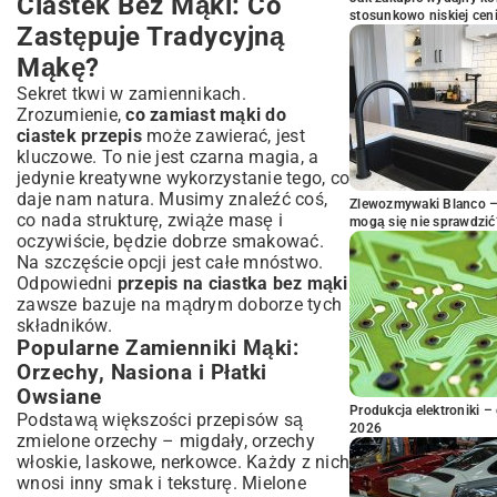
Ciastek Bez Mąki: Co
stosunkowo niskiej cen
Zastępuje Tradycyjną
Mąkę?
Sekret tkwi w zamiennikach.
Zrozumienie,
co zamiast mąki do
ciastek przepis
może zawierać, jest
kluczowe. To nie jest czarna magia, a
jedynie kreatywne wykorzystanie tego, co
daje nam natura. Musimy znaleźć coś,
Zlewozmywaki Blanco – 
co nada strukturę, zwiąże masę i
mogą się nie sprawdzić
oczywiście, będzie dobrze smakować.
Na szczęście opcji jest całe mnóstwo.
Odpowiedni
przepis na ciastka bez mąki
zawsze bazuje na mądrym doborze tych
składników.
Popularne Zamienniki Mąki:
Orzechy, Nasiona i Płatki
Owsiane
Produkcja elektroniki – 
Podstawą większości przepisów są
2026
zmielone orzechy – migdały, orzechy
włoskie, laskowe, nerkowce. Każdy z nich
wnosi inny smak i teksturę. Mielone