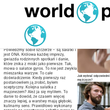
MARIUSZ ŁAMAGA
05.10.2025
BIZNES
POPULARNE A
Przepis na Warstwową
Sałatkę Gyros – Idealny
Smak Krok po Kroku
Powiedzmy sobie szczerze – są sałatki i
jest ONA. Królowa każdej imprezy,
gwiazda rodzinnych spotkań i danie,
które znika z miski jako pierwsze. Tak,
mowa o sałatce gyros. To nie jest zwykła
mieszanka warzyw. To całe
Jak wybrać odpowiedni 
doświadczenie. Kiedy pierwszy raz
mężczyzn?
postanowiłem ją zrobić, byłem
sceptyczny. Kolejna sałatka z
majonezem? Ależ ja się myliłem. To
danie to dowód, że czasem więcej
znaczy lepiej, a warstwy mają głęboki,
kulinarny sens. Prawidłowo wykonany