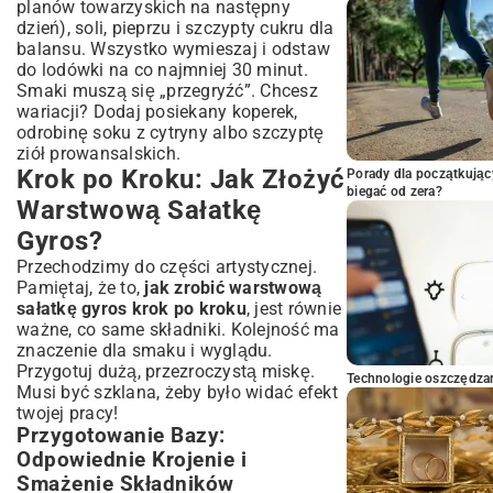
planów towarzyskich na następny
dzień), soli, pieprzu i szczypty cukru dla
balansu. Wszystko wymieszaj i odstaw
do lodówki na co najmniej 30 minut.
Smaki muszą się „przegryźć”. Chcesz
wariacji? Dodaj posiekany koperek,
odrobinę soku z cytryny albo szczyptę
ziół prowansalskich.
Krok po Kroku: Jak Złożyć
Porady dla początkując
biegać od zera?
Warstwową Sałatkę
Gyros?
Przechodzimy do części artystycznej.
Pamiętaj, że to,
jak zrobić warstwową
sałatkę gyros krok po kroku
, jest równie
ważne, co same składniki. Kolejność ma
znaczenie dla smaku i wyglądu.
Przygotuj dużą, przezroczystą miskę.
Technologie oszczędzan
Musi być szklana, żeby było widać efekt
twojej pracy!
Przygotowanie Bazy:
Odpowiednie Krojenie i
Smażenie Składników