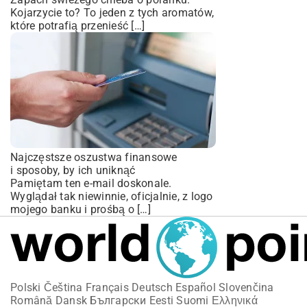
Kojarzycie to? To jeden z tych aromatów,
które potrafią przenieść […]
Najczęstsze oszustwa finansowe
i sposoby, by ich uniknąć
Pamiętam ten e-mail doskonale.
Wyglądał tak niewinnie, oficjalnie, z logo
mojego banku i prośbą o […]
Polski
Čeština
Français
Deutsch
Español
Slovenčina
Română
Dansk
Български
Eesti
Suomi
Ελληνικά