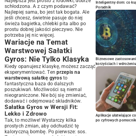
Najlepsza jest prosto z lodówki, dobrze
Inteligentny dom: co k
schłodzona. A z czym podawać?
Poradnik
Najlepiej sama, bo jest tak bogata. Ale
jeśli chcesz, świetnie pasuje do niej
świeża bagietka, chlebki pita albo po
prostu dobrej jakości pieczywo. Nie
potrzeba jej nic więcej.
Wariacje na Temat
Warstwowej Sałatki
Gyros: Nie Tylko Klasyka
Biznesowe zastosowani
korzyściach i wdrożeni
Kiedy opanujesz klasykę, możesz zacząć
eksperymentować. Ten
przepis na
warstwową sałatkę gyros
to
fantastyczna baza do dalszych
poszukiwań. Możliwości są niemal
nieograniczone. Nie bój się zmieniać,
dodawać i odejmować składników.
Sałatka Gyros w Wersji Fit:
Lekko i Zdrowo
Aplikacje ułatwiające c
Tak, to możliwe! Wystarczy kilka
po cyfrowych pomocni
prostych zmian, aby odchudzić tę
kaloryczną bombę. Po pierwsze: sos.