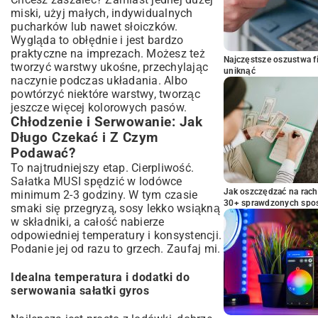
miski, użyj małych, indywidualnych
pucharków lub nawet słoiczków.
Wygląda to obłędnie i jest bardzo
praktyczne na imprezach. Możesz też
Najczęstsze oszustwa f
tworzyć warstwy ukośne, przechylając
uniknąć
naczynie podczas układania. Albo
powtórzyć niektóre warstwy, tworząc
jeszcze więcej kolorowych pasów.
Chłodzenie i Serwowanie: Jak
Długo Czekać i Z Czym
Podawać?
To najtrudniejszy etap. Cierpliwość.
Sałatka MUSI spędzić w lodówce
Jak oszczędzać na rac
minimum 2-3 godziny. W tym czasie
30+ sprawdzonych sp
smaki się przegryzą, sosy lekko wsiąkną
w składniki, a całość nabierze
odpowiedniej temperatury i konsystencji.
Podanie jej od razu to grzech. Zaufaj mi.
Idealna temperatura i dodatki do
serwowania sałatki gyros