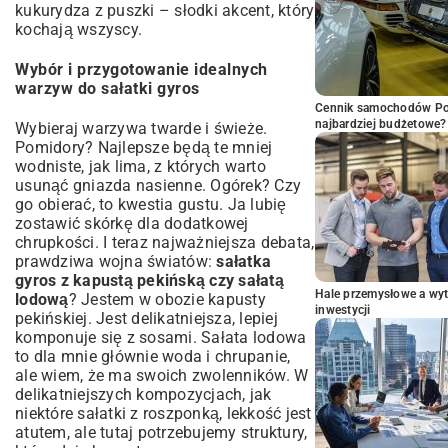
kukurydza z puszki – słodki akcent, który
kochają wszyscy.
Wybór i przygotowanie idealnych
warzyw do sałatki gyros
Cennik samochodów Por
najbardziej budżetowe?
Wybieraj warzywa twarde i świeże.
Pomidory? Najlepsze będą te mniej
wodniste, jak lima, z których warto
usunąć gniazda nasienne. Ogórek? Czy
go obierać, to kwestia gustu. Ja lubię
zostawić skórkę dla dodatkowej
chrupkości. I teraz najważniejsza debata,
prawdziwa wojna światów:
sałatka
gyros z kapustą pekińską czy sałatą
Hale przemysłowe a wyt
lodową
? Jestem w obozie kapusty
inwestycji
pekińskiej. Jest delikatniejsza, lepiej
komponuje się z sosami. Sałata lodowa
to dla mnie głównie woda i chrupanie,
ale wiem, że ma swoich zwolenników. W
delikatniejszych kompozycjach, jak
niektóre
sałatki z roszponką
, lekkość jest
atutem, ale tutaj potrzebujemy struktury,