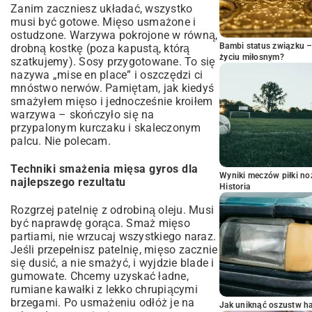
Zanim zaczniesz układać, wszystko
musi być gotowe. Mięso usmażone i
ostudzone. Warzywa pokrojone w równą,
Bambi status związku 
drobną kostkę (poza kapustą, którą
życiu miłosnym?
szatkujemy). Sosy przygotowane. To się
nazywa „mise en place” i oszczędzi ci
mnóstwo nerwów. Pamiętam, jak kiedyś
smażyłem mięso i jednocześnie kroiłem
warzywa – skończyło się na
przypalonym kurczaku i skaleczonym
palcu. Nie polecam.
Techniki smażenia mięsa gyros dla
Wyniki meczów piłki noż
najlepszego rezultatu
Historia
Rozgrzej patelnię z odrobiną oleju. Musi
być naprawdę gorąca. Smaż mięso
partiami, nie wrzucaj wszystkiego naraz.
Jeśli przepełnisz patelnię, mięso zacznie
się dusić, a nie smażyć, i wyjdzie blade i
gumowate. Chcemy uzyskać ładne,
rumiane kawałki z lekko chrupiącymi
brzegami. Po usmażeniu odłóż je na
Jak uniknąć oszustw h