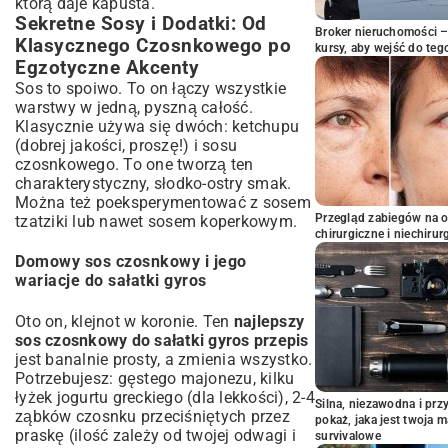
którą daje kapusta.
Sekretne Sosy i Dodatki: Od
Broker nieruchomości – 
Klasycznego Czosnkowego po
kursy, aby wejść do teg
Egzotyczne Akcenty
Sos to spoiwo. To on łączy wszystkie
warstwy w jedną, pyszną całość.
Klasycznie używa się dwóch: ketchupu
(dobrej jakości, proszę!) i sosu
czosnkowego. To one tworzą ten
charakterystyczny, słodko-ostry smak.
Można też poeksperymentować z sosem
Przegląd zabiegów na 
tzatziki lub nawet sosem koperkowym.
chirurgiczne i niechirur
Domowy sos czosnkowy i jego
wariacje do sałatki gyros
Oto on, klejnot w koronie. Ten
najlepszy
sos czosnkowy do sałatki gyros przepis
jest banalnie prosty, a zmienia wszystko.
Potrzebujesz: gęstego majonezu, kilku
łyżek jogurtu greckiego (dla lekkości), 2-4
Silna, niezawodna i pr
ząbków czosnku przeciśniętych przez
pokaż, jaka jest twoja 
praskę (ilość zależy od twojej odwagi i
survivalowe