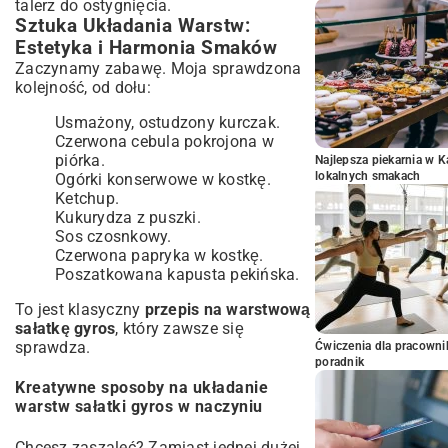
talerz do ostygnięcia.
Sztuka Układania Warstw:
Estetyka i Harmonia Smaków
Zaczynamy zabawę. Moja sprawdzona
kolejność, od dołu:
Usmażony, ostudzony kurczak.
Czerwona cebula pokrojona w
piórka.
Najlepsza piekarnia w 
lokalnych smakach
Ogórki konserwowe w kostkę.
Ketchup.
Kukurydza z puszki.
Sos czosnkowy.
Czerwona papryka w kostkę.
Poszatkowana kapusta pekińska.
To jest klasyczny
przepis na warstwową
sałatkę gyros
, który zawsze się
sprawdza.
Ćwiczenia dla pracown
poradnik
Kreatywne sposoby na układanie
warstw sałatki gyros w naczyniu
Chcesz zaszaleć? Zamiast jednej dużej