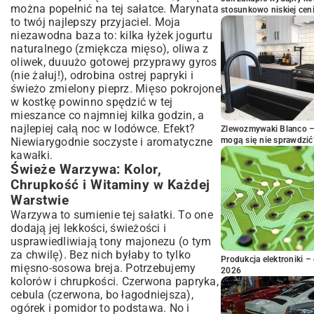
można popełnić na tej sałatce. Marynata
stosunkowo niskiej cen
to twój najlepszy przyjaciel. Moja
niezawodna baza to: kilka łyżek jogurtu
naturalnego (zmiękcza mięso), oliwa z
oliwek, duuużo gotowej przyprawy gyros
(nie żałuj!), odrobina ostrej papryki i
świeżo zmielony pieprz. Mięso pokrojone
w kostkę powinno spędzić w tej
mieszance co najmniej kilka godzin, a
najlepiej całą noc w lodówce. Efekt?
Zlewozmywaki Blanco – 
Niewiarygodnie soczyste i aromatyczne
mogą się nie sprawdzić
kawałki.
Świeże Warzywa: Kolor,
Chrupkość i Witaminy w Każdej
Warstwie
Warzywa to sumienie tej sałatki. To one
dodają jej lekkości, świeżości i
usprawiedliwiają tony majonezu (o tym
za chwilę). Bez nich byłaby to tylko
Produkcja elektroniki – 
mięsno-sosowa breja. Potrzebujemy
2026
kolorów i chrupkości. Czerwona papryka,
cebula (czerwona, bo łagodniejsza),
ogórek i pomidor to podstawa. No i