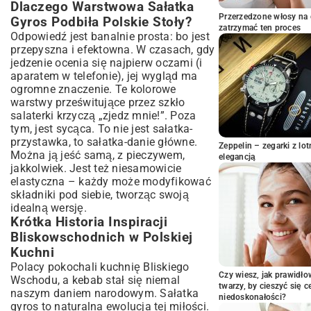
Dlaczego Warstwowa Sałatka
Przygotowanie Bazy: Odpowiednie Krojenie
i Smażenie Składników
Przerzedzone włosy na 
Gyros Podbiła Polskie Stoły?
zatrzymać ten proces
Sztuka Układania Warstw: Estetyka i
Odpowiedź jest banalnie prosta: bo jest
Harmonia Smaków
przepyszna i efektowna. W czasach, gdy
Chłodzenie i Serwowanie: Jak Długo
jedzenie ocenia się najpierw oczami (i
Czekać i Z Czym Podawać?
aparatem w telefonie), jej wygląd ma
ogromne znaczenie. Te kolorowe
Wariacje na Temat Warstwowej Sałatki
warstwy prześwitujące przez szkło
Gyros: Nie Tylko Klasyka
salaterki krzyczą „zjedz mnie!”. Poza
Sałatka Gyros w Wersji Fit: Lekko i Zdrowo
tym, jest sycąca. To nie jest sałatka-
Wegetariańska lub Wegańska Sałatka
przystawka, to sałatka-danie główne.
Zeppelin – zegarki z l
Gyros: Smak Bez Mięsa
Można ją jeść samą, z pieczywem,
elegancją
Sałatka Gyros z Ryżem, Kuskusem lub
jakkolwiek. Jest też niesamowicie
Makaronem: Nowe Tekstury
elastyczna – każdy może modyfikować
Porady i Triki: Jak Ulepszyć Swój
składniki pod siebie, tworząc swoją
Przepis na Sałatkę Gyros?
idealną wersję.
Krótka Historia Inspiracji
Przechowywanie Sałatki Gyros: Jak
Zachować Świeżość na Dłużej?
Bliskowschodnich w Polskiej
Sałatka Gyros na Imprezę: Duże Porcje i
Kuchni
Efektowna Prezentacja
Polacy pokochali kuchnię Bliskiego
Czy wiesz, jak prawidł
Podsumowanie: Dlaczego Warstwowa
Wschodu, a kebab stał się niemal
twarzy, by cieszyć się 
Sałatka Gyros to Danie, Które
naszym daniem narodowym. Sałatka
niedoskonałości?
Pokochasz?
gyros to naturalna ewolucja tej miłości.