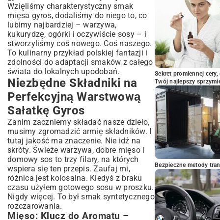
Wzięliśmy charakterystyczny smak
mięsa gyros, dodaliśmy do niego to, co
lubimy najbardziej – warzywa,
kukurydzę, ogórki i oczywiście sosy – i
stworzyliśmy coś nowego. Coś naszego.
To kulinarny przykład polskiej fantazji i
zdolności do adaptacji smaków z całego
świata do lokalnych upodobań.
Sekret promiennej cery,
Niezbędne Składniki na
Twój najlepszy sprzymi
Perfekcyjną Warstwową
Sałatkę Gyros
Zanim zaczniemy składać nasze dzieło,
musimy zgromadzić armię składników. I
tutaj jakość ma znaczenie. Nie idź na
skróty. Świeże warzywa, dobre mięso i
domowy sos to trzy filary, na których
Bezpieczne metody trans
wspiera się ten przepis. Zaufaj mi,
różnica jest kolosalna. Kiedyś z braku
czasu użyłem gotowego sosu w proszku.
Nigdy więcej. To był smak syntetycznego
rozczarowania.
Mięso: Klucz do Aromatu –