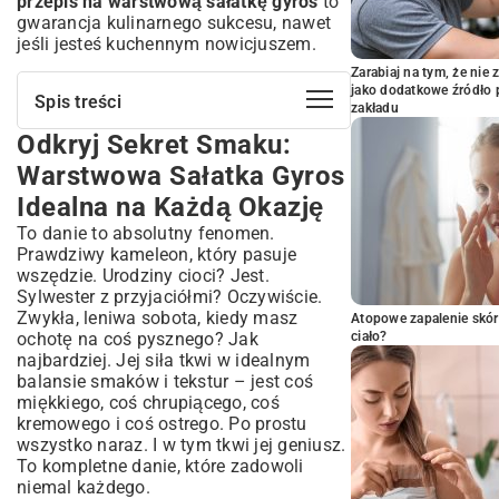
przepis na warstwową sałatkę gyros
to
gwarancja kulinarnego sukcesu, nawet
jeśli jesteś kuchennym nowicjuszem.
Zarabiaj na tym, że ni
jako dodatkowe źródło 
Spis treści
zakładu
Odkryj Sekret Smaku:
Odkryj Sekret Smaku: Warstwowa
Sałatka Gyros Idealna na Każdą Okazję
Warstwowa Sałatka Gyros
Dlaczego Warstwowa Sałatka Gyros
Idealna na Każdą Okazję
Podbiła Polskie Stoły?
To danie to absolutny fenomen.
Krótka Historia Inspiracji
Bliskowschodnich w Polskiej Kuchni
Prawdziwy kameleon, który pasuje
wszędzie. Urodziny cioci? Jest.
Niezbędne Składniki na Perfekcyjną
Sylwester z przyjaciółmi? Oczywiście.
Warstwową Sałatkę Gyros
Zwykła, leniwa sobota, kiedy masz
Atopowe zapalenie skór
Mięso: Klucz do Aromatu – Kurczak,
ochotę na coś pysznego? Jak
ciało?
Wieprzowina czy Wołowina?
najbardziej. Jej siła tkwi w idealnym
Świeże Warzywa: Kolor, Chrupkość i
balansie smaków i tekstur – jest coś
Witaminy w Każdej Warstwie
miękkiego, coś chrupiącego, coś
Sekretne Sosy i Dodatki: Od Klasycznego
kremowego i coś ostrego. Po prostu
Czosnkowego po Egzotyczne Akcenty
wszystko naraz. I w tym tkwi jej geniusz.
Krok po Kroku: Jak Złożyć Warstwową
To kompletne danie, które zadowoli
Sałatkę Gyros?
niemal każdego.