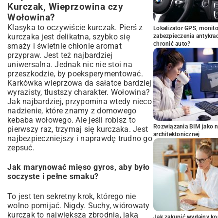
Kurczak, Wieprzowina czy
Wołowina?
Klasyka to oczywiście kurczak. Pierś z
Lokalizator GPS, monito
kurczaka jest delikatna, szybko się
zabezpieczenia antykra
chronić auto?
smaży i świetnie chłonie aromat
przypraw. Jest też najbardziej
uniwersalna. Jednak nic nie stoi na
przeszkodzie, by poeksperymentować.
Karkówka wieprzowa da sałatce bardziej
wyrazisty, tłustszy charakter. Wołowina?
Jak najbardziej, przypomina wtedy nieco
nadzienie, które znamy z
domowego
kebaba wołowego
. Ale jeśli robisz to
Rozwiązania BIM jako n
pierwszy raz, trzymaj się kurczaka. Jest
architektonicznej
najbezpieczniejszy i naprawdę trudno go
zepsuć.
Jak marynować mięso gyros, aby było
soczyste i pełne smaku?
To jest ten sekretny krok, którego nie
wolno pomijać. Nigdy. Suchy, wiórowaty
kurczak to największa zbrodnia, jaką
Jak zakupić wydajny ko