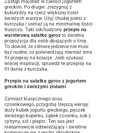
Zastąp majonez w całości jogurtem
greckim. Po drugie: zrezygnuj z
kukurydzy na rzecz większej ilości
świeżych warzyw. Użyj chudej piersi z
kurczaka i usmaż ją na minimalnej ilości
tłuszczu. Taki odchudzony
przepis na
warstwową sałatkę gyros
to świetna
propozycja dla osób dbających o linię.
To dowód, że zdrowe jedzenie nie musi
być nudne, co potwierdzają również inne
fit przepisy na kolacje
. Jeśli szukasz
więcej inspiracji, sprawdź te
przepisy na
fit dania z kurczaka
.
Przepis na sałatkę gyros z jogurtem
greckim i świeżymi ziołami
Zamiast klasycznego sosu
czosnkowego, przygotuj lżejszą wersję:
duży kubek jogurtu greckiego, pęczek
świeżego koperku, ząbek czosnku, sok z
cytryny, sól i pieprz. Ten sos jest
niesamowicie odświeżający i świetnie
komponuje się z resztą składników.