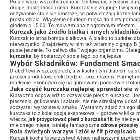
Zdrowe tłuszcze i sosy: Jak unikać ukrytych kalorii?
Po pierwsze, wszechstronność. Grillowany, pieczony, dus
drugie, dostępność i cena. Kurczak nie zrujnuje Twojego 
Szybkie i Proste Przepisy na Fit Kurczaka: Codzienne Ins
odżywianie staje się prostsze, co potwierdzają liczne
tan
Fit Kurczak z Piekarnika: Łatwo i smacznie
prostu działa. Włączenie chudego mięsa do diety pomaga
Ekspresowy Kurczak z Patelni: Gotowe w kilka minut
głodem o 15:00. To mała zmiana z ogromnym efektem.
Lekkie Sałatki z Kurczakiem: Pomysł na pożywną kolację
Kurczak jako źródło białka i innych składni
Kreatywne Pomysły: Fit Kurczak w Różnych Wydaniach 
Kurczak to istna bomba białkowa. A białko to budulec dl
nie wszystko. Znajdziemy w nim też witaminy z grupy B (kl
Kurczak na Śniadanie? Nietypowe, ale pożywne
puste jedzenie. To paliwo dla Twojego organizmu. Dlateg
Sycące i Zbilansowane Obiady z Kurczakiem
kurczaka
, by dostarczyć sobie tego, co najlepsze.
Fit Kolacje z Piersią Kurczaka: Lekkość i smak
Wybór Składników: Fundament Smac
Mistrzostwo w Zdrowym Gotowaniu Kurczaka: Techniki i
Diabeł tkwi w szczegółach, a w kuchni tym diabłem są skł
Grillowanie, pieczenie, gotowanie na parze: Wybierz zdrowie
jakości produktów, efekt będzie… cóż, mizerny. Pamięta
Siła przypraw i ziół: Jak wzbogacić smak bez dodatkowych kal
markecie. Skończyło się na gumowatej podeszwie i total
Jaka część kurczaka najlepiej sprawdzi się w 
Meal Prep z Kurczakiem: Oszczędność czasu i konsekwencja
Klasyczna odpowiedź to oczywiście pierś z kurczaka. Jest
Podsumowanie: Twórz Własne, Pyszne Fit Dania z Kurc
pieczenia, grillowania i sałatek. Ale nie skreślajmy udka!
soczyste i wyraziste w smaku. Wystarczy zdjąć z niego 
kurczaka to z kolei opcja ekspresowa – gotowe w kilka mi
wiedza,
jak przygotować pierś z kurczaka fit
, by nie był
mielonego mięsa, istnieją fantastyczne
zdrowe przepisy
Rola świeżych warzyw i ziół w fit przepisach
Kurczak kocha towarzystwo! A jego najlepszymi przyjació