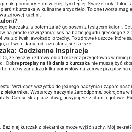
pinak, pomidory – im więcej, tym lepiej. Świeże zioła, takie j
 pierś z kurczaka w kulinarne arcydzieło. To one tworzą magi
wa zdrowej kuchni.
alorii?
ego kurczaka, a potem zalać go sosem z tysiącem kalorii. Go
aw na proste rozwiązania: sos na bazie jogurtu greckiego z zi
 oliwa z oliwek, awokado, orzechy. To zdrowe tłuszcze, które s
, a Twoje dania od razu staną się lżejsze.
czaka: Codzienne Inspiracje
m Ci, że pyszny i zdrowy obiad możesz przygotować w mniej n
ęci. Dobre
przepisy na fit dania z kurczaka
nie muszą być sko
Warto mieć w zanadrzu kilka pomysłów na
zdrowe przepisy na c
ktu. Wrzucasz wszystko do jednego naczynia i zapominasz n
 z piekarnika
. Wystarczy naczynie żaroodporne, pokrojona w k
taty. Całość skrapiasz oliwą, posypujesz ziołami i gotowe. Pi
 Bez niej kurczak z piekarnika może wyjść suchy. Mój sekret