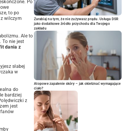
ieskończone. Po
drowe
sze, to po
 z wilczym
Zarabiaj na tym, że nie zużywasz prądu. Usługa DSR
jako dodatkowe źródło przychodu dla Twojego
zakładu
bolizmu. Ale to
 To nie jest
it dania z
yjesz słabej
urczaka w
Atopowe zapalenie skóry – jak okiełznać wymagające
ciało?
dealna do
le bardziej
Polędwiczki z
czem jest
a fanów
omby