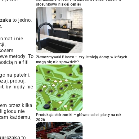
stosunkowo niskiej cenie?
czaka
to jedno,
.
omat i nie
ji,
 sosem
rowe metody. To
Zlewozmywaki Blanco – czy istnieją domy, w których
ścią nie fit!
mogą się nie sprawdzić?
o na patelni.
zaj, próbuj,
it
, by nigdy nie
tem przez kilka
i głodu nie
Produkcja elektroniki – główne cele i plany na rok
ecam każdemu,
2026
 kurczaka
to