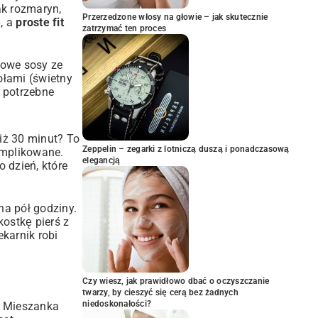
ak rozmaryn,
Przerzedzone włosy na głowie – jak skutecznie
ę, a
proste fit
zatrzymać ten proces
towe sosy ze
ołami (świetny
ą potrzebne
iż 30 minut? To
Zeppelin – zegarki z lotniczą duszą i ponadczasową
mplikowane.
elegancją
o dzień
, które
a pół godziny.
ostkę pierś z
ekarnik robi
Czy wiesz, jak prawidłowo dbać o oczyszczanie
twarzy, by cieszyć się cerą bez żadnych
niedoskonałości?
? Mieszanka