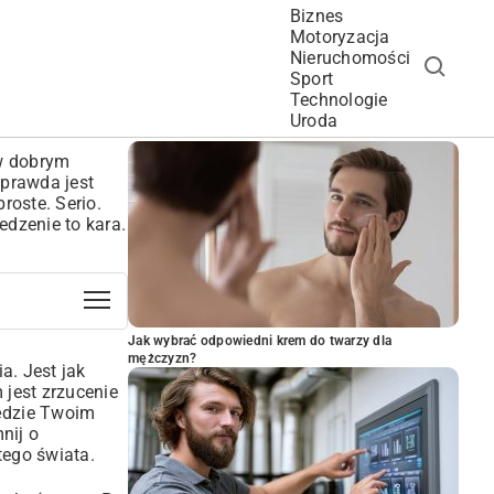
Biznes
Motoryzacja
Nieruchomości
Sport
Technologie
POPULARNE ARTYKUŁY
Uroda
 w dobrym
 prawda jest
roste. Serio.
dzenie to kara.
Jak wybrać odpowiedni krem do twarzy dla
mężczyzn?
a. Jest jak
jest zrzucenie
ędzie Twoim
nij o
tego świata.