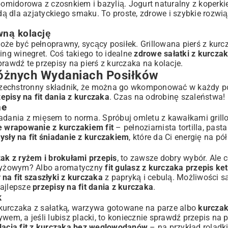
omidorowa z czosnkiem i bazylią. Jogurt naturalny z koperk
la azjatyckiego smaku. To proste, zdrowe i szybkie rozwiąz
wną kolację
może być pełnoprawny, sycący posiłek. Grillowana pierś z kurcz
ing winegret. Coś takiego to idealne
zdrowe sałatki z kurcza
sprawdź te
przepisy na pierś z kurczaka na kolacje
.
Różnych Wydaniach Posiłków
 wszechstronny składnik, że można go wkomponować w każdy po
episy na fit dania z kurczaka
. Czas na odrobinę szaleństwa!
ne
iadania z mięsem to norma. Spróbuj omletu z kawałkami gril
 wrapowanie z kurczakiem fit
– pełnoziarnista tortilla, past
sły na fit śniadanie z kurczakiem
, które da Ci energię na pół
zak z ryżem i brokułami przepis
, to zawsze dobry wybór. Ale
ryżowym? Albo aromatyczny
fit gulasz z kurczaka przepis ke
 na fit szaszłyki z kurczaka
z papryką i cebulą. Możliwości s
najlepsze
przepisy na fit dania z kurczaka
.
k
 kurczaka z sałatką, warzywa gotowane na parze albo
kurczak 
wem, a jeśli lubisz placki, to koniecznie sprawdź
przepis na p
lacja fit z kurczaka bez węglowodanów
– na przykład roladki 