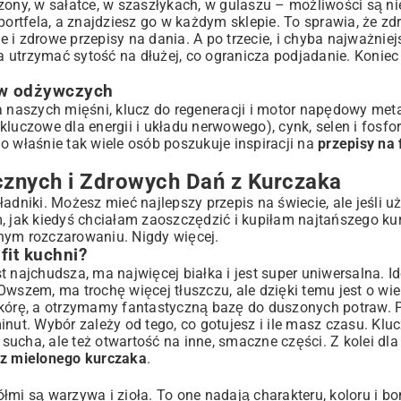
zony, w sałatce, w szaszłykach, w gulaszu – możliwości są n
portfela, a znajdziesz go w każdym sklepie. To sprawia, że z
piracje
ie i zdrowe przepisy na dania
. A po trzecie, i chyba najważniej
 utrzymać sytość na dłużej, co ogranicza podjadanie. Koniec
ków odżywczych
Posiłków
a naszych mięśni, klucz do regeneracji i motor napędowy meta
uczowe dla energii i układu nerwowego), cynk, selen i fosfor.
o właśnie tak wiele osób poszukuje inspiracji na
przepisy na f
znych i Zdrowych Dań z Kurczaka
 Porady
adniki. Możesz mieć najlepszy przepis na świecie, ale jeśli uż
m, jak kiedyś chciałam zaoszczędzić i kupiłam najtańszego k
orii?
nym rozczarowaniu. Nigdy więcej.
fit kuchni?
 najchudsza, ma najwięcej białka i jest super uniwersalna. I
zaka
 Owszem, ma trochę więcej tłuszczu, ale dzięki temu jest o wie
skórę, a otrzymamy fantastyczną bazę do duszonych potraw. 
nut. Wybór zależy od tego, co gotujesz i ile masz czasu. Klu
a sucha, ale też otwartość na inne, smaczne części. Z kolei dl
 z mielonego kurczaka
.
łmi są warzywa i zioła. To one nadają charakteru, koloru i b