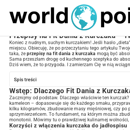
MARIUSZ ŁAMAGA
05.10.2025
BIZNES
Przepisy na Fit Dania z Kurczaka – 
Koniec z nudnym, suchym kurczakiem! Jeśli hasło „dieta” 
miejscu. Obiecuję, że po przeczytaniu tego artykułu Twoj
taka, że
przepisy na fit dania z kurczaka
mogą być absolut
Sama przeszłam drogę od kuchennego sceptyka do absolut
Dziś wiem, że to przygoda. I zamierzam Cię w nią wciągn
Spis treści
Wstęp: Dlaczego Fit Dania z Kurczak
Wstęp: Dlaczego Fit Dania z Kurczaka to Klucz do Zdrow
Korzyści z włączenia kurczaka do jadłospisu
Zacznijmy od podstaw. Dlaczego właściwie ten kurczak?
kameleon – dopasowuje się do każdego smaku, przyprawy 
Kurczak jako źródło białka i innych składników odżywczych
kilku kilogramów, zbudowanie masy mięśniowej, czy po
Wybór Składników: Fundament Smacznych i Zdrowych D
sprzymierzeńcem. To fundament, na którym można zbud
Jaka część kurczaka najlepiej sprawdzi się w fit kuchni?
monotonii. Mówimy tu o prawdziwej kulinarnej wolności,
Rola świeżych warzyw i ziół w fit przepisach
Korzyści z włączenia kurczaka do jadłospisu