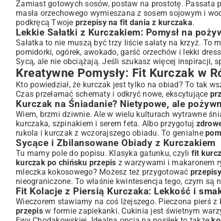
Zamiast gotowych sosów, postaw na prostotę. Passata p
masła orzechowego wymieszana z sosem sojowym i wodą d
podkręcą Twoje
przepisy na fit dania z kurczaka
.
Lekkie Sałatki z Kurczakiem: Pomysł na poży
Sałatka to nie muszą być trzy liście sałaty na krzyż. To 
pomidorki, ogórek, awokado, garść orzechów i lekki dress
Sycą, ale nie obciążają. Jeśli szukasz więcej inspiracji, 
Kreatywne Pomysły: Fit Kurczak w 
Kto powiedział, że kurczak jest tylko na obiad? To tak
Czas przełamać schematy i odkryć nowe, ekscytujące
prz
Kurczak na Śniadanie? Nietypowe, ale pożyw
Wiem, brzmi dziwnie. Ale w wielu kulturach wytrawne śn
kurczaka, szpinakiem i serem feta. Albo przygotuj
zdrowe
rukola i kurczak z wczorajszego obiadu. To genialne
pomy
Sycące i Zbilansowane Obiady z Kurczakiem
Tu mamy pole do popisu. Klasyka gatunku, czyli
fit kurc
kurczak po chińsku przepis
z warzywami i makaronem 
mleczka kokosowego? Możesz też przygotować
przepisy
nieograniczone. To właśnie kwintesencja tego, czym są 
Fit Kolacje z Piersią Kurczaka: Lekkość i sma
Wieczorem stawiamy na coś lżejszego. Pieczona pierś z
przepis
w formie zapiekanki. Cukinia jest świetnym warzy
Ewy Chodakowskiej
. Idealna opcja na posiłek to także
ko