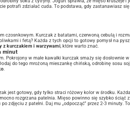
 odrobiny soku z cytryny. Jogurt sprawia, że mięso kruszeje i j
cie potrafi zdziałać cuda. To podstawa, gdy zastanawiasz się
sem czosnkowym. Kurczak z batatami, czerwoną cebulą i roz
iwkami i fetą? Każda z tych opcji to gotowy pomysł na pysz
isy z kurczakiem i warzywami
, które warto znać.
a minut
em. Pokrojony w małe kawałki kurczak smaży się dosłownie w 
 Dodaj do tego mrożoną mieszankę chińską, odrobinę sosu so
ko
.
ak jest gotowy, gdy tylko straci różowy kolor w środku. Każd
a, mocno rozgrzana patelnia. Mięso powinno się szybko ściąć z
u po zdjęciu z patelni. Daj mu „odpocząć” przez 2-3 minuty. 