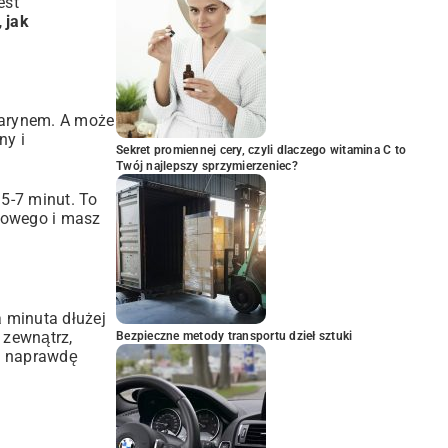
est
,
jak
marynem. A może
ny i
Sekret promiennej cery, czyli dlaczego witamina C to
Twój najlepszy sprzymierzeniec?
5-7 minut. To
jowego i masz
a minuta dłużej
 zewnątrz,
Bezpieczne metody transportu dzieł sztuki
To naprawdę