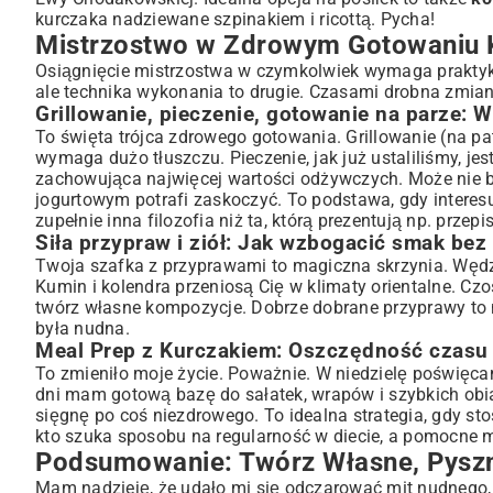
kurczaka nadziewane szpinakiem i ricottą. Pycha!
Mistrzostwo w Zdrowym Gotowaniu K
Osiągnięcie mistrzostwa w czymkolwiek wymaga praktyki
ale technika wykonania to drugie. Czasami drobna zmia
Grillowanie, pieczenie, gotowanie na parze: 
To święta trójca zdrowego gotowania. Grillowanie (na pat
wymaga dużo tłuszczu. Pieczenie, jak już ustaliliśmy, je
zachowująca najwięcej wartości odżywczych. Może nie b
jogurtowym potrafi zaskoczyć. To podstawa, gdy interes
zupełnie inna filozofia niż ta, którą prezentują np.
przepi
Siła przypraw i ziół: Jak wzbogacić smak bez
Twoja szafka z przyprawami to magiczna skrzynia. Wędzo
Kumin i kolendra przeniosą Cię w klimaty orientalne. Czo
twórz własne kompozycje. Dobrze dobrane przyprawy to 
była nudna.
Meal Prep z Kurczakiem: Oszczędność czasu
To zmieniło moje życie. Poważnie. W niedzielę poświęcam
dni mam gotową bazę do sałatek, wrapów i szybkich obi
sięgnę po coś niezdrowego. To idealna strategia, gdy st
kto szuka sposobu na regularność w diecie, a pomocne
Podsumowanie: Twórz Własne, Pyszne
Mam nadzieję, że udało mi się odczarować mit nudnego, 