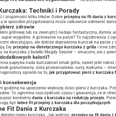
urczaka: Techniki i Porady
 i znajomości kilku trików. Dobre
przepisy na fit dania z kur
na w sposobie przygotowania może całkowicie odmienić danie
Wybierz zdrowie
elni grillowej lub na zewnątrz) nadaje fantastyczny, dymny ar
st super wygodne. A gotowanie na parze? To najzdrowsza z opc
rzmi ekscytująco, ale dobrze doprawiony kurczak na parze z
ują Cię
przepisy na dietetycznego kurczaka z grilla
i inne zd
sy na kurczaka z butelki Magdy Gessler
– smaczne, ale z pewno
 dodatkowych kalorii?
na papryka nada kurczakowi smak grilla, nawet jeśli robisz g
snek granulowany, zioła prowansalskie, curry, kurkuma – mies
najprostszy sposób na to,
jak przygotować pierś z kurczaka f
 i konsekwencja
 godzinę na upieczenie większej ilości piersi z kurczaka. Po
adów. To ogromna oszczędność czasu i gwarancja, że w chwil
osujesz konkretny
dania z kurczaka na redukcję przepis
. Pol
 mogą być
łatwe fit przepisy z kurczaka dla początkujących
.
 Fit Dania z Kurczaka
dietetycznego kurczaka. Jak widzisz,
przepisy na fit dania z