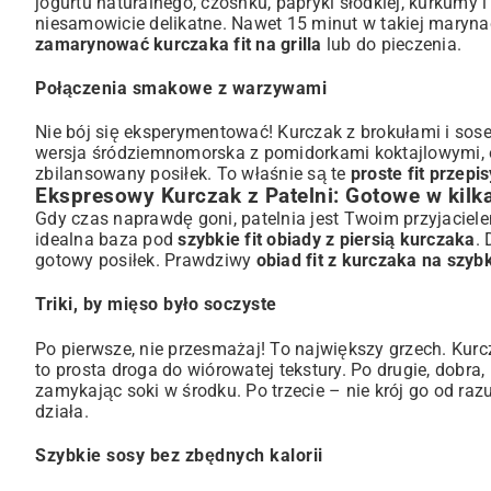
jogurtu naturalnego, czosnku, papryki słodkiej, kurkumy i
niesamowicie delikatne. Nawet 15 minut w takiej maryna
zamarynować kurczaka fit na grilla
lub do pieczenia.
Połączenia smakowe z warzywami
Nie bój się eksperymentować! Kurczak z brokułami i so
wersja śródziemnomorska z pomidorkami koktajlowymi, ol
zbilansowany posiłek. To właśnie są te
proste fit przep
Ekspresowy Kurczak z Patelni: Gotowe w kilk
Gdy czas naprawdę goni, patelnia jest Twoim przyjaciel
idealna baza pod
szybkie fit obiady z piersią kurczaka
.
gotowy posiłek. Prawdziwy
obiad fit z kurczaka na szyb
Triki, by mięso było soczyste
Po pierwsze, nie przesmażaj! To największy grzech. Kurcz
to prosta droga do wiórowatej tekstury. Po drugie, dobr
zamykając soki w środku. Po trzecie – nie krój go od raz
działa.
Szybkie sosy bez zbędnych kalorii