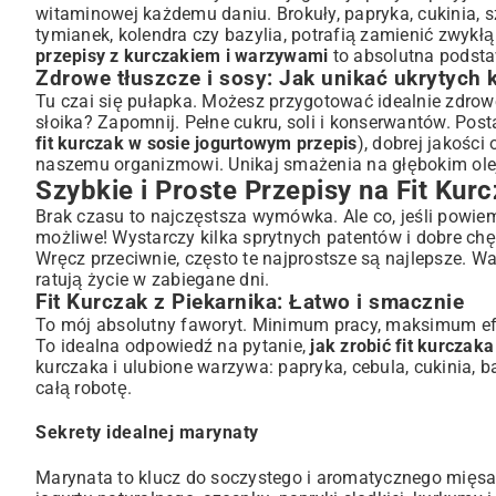
witaminowej każdemu daniu. Brokuły, papryka, cukinia, sz
tymianek, kolendra czy bazylia, potrafią zamienić zwykłą
przepisy z kurczakiem i warzywami
to absolutna podsta
Zdrowe tłuszcze i sosy: Jak unikać ukrytych k
Tu czai się pułapka. Możesz przygotować idealnie zdrow
słoika? Zapomnij. Pełne cukru, soli i konserwantów. Post
fit kurczak w sosie jogurtowym przepis
), dobrej jakości
naszemu organizmowi. Unikaj smażenia na głębokim oleju
Szybkie i Proste Przepisy na Fit Kur
Brak czasu to najczęstsza wymówka. Ale co, jeśli powie
możliwe! Wystarczy kilka sprytnych patentów i dobre ch
Wręcz przeciwnie, często te najprostsze są najlepsze. 
ratują życie w zabiegane dni.
Fit Kurczak z Piekarnika: Łatwo i smacznie
To mój absolutny faworyt. Minimum pracy, maksimum efe
To idealna odpowiedź na pytanie,
jak zrobić fit kurczaka
kurczaka i ulubione warzywa: papryka, cebula, cukinia, ba
całą robotę.
Sekrety idealnej marynaty
Marynata to klucz do soczystego i aromatycznego mięsa.