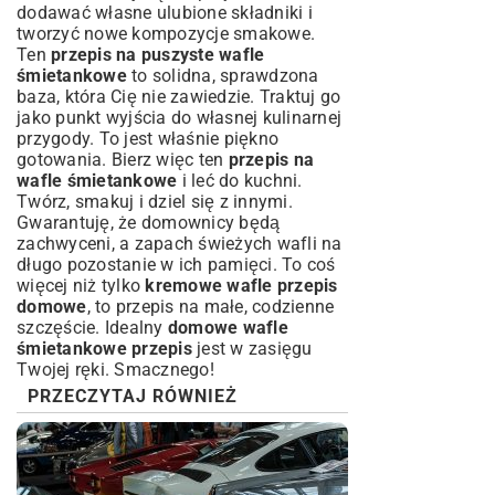
dodawać własne ulubione składniki i
tworzyć nowe kompozycje smakowe.
Ten
przepis na puszyste wafle
śmietankowe
to solidna, sprawdzona
baza, która Cię nie zawiedzie. Traktuj go
jako punkt wyjścia do własnej kulinarnej
przygody. To jest właśnie piękno
gotowania. Bierz więc ten
przepis na
wafle śmietankowe
i leć do kuchni.
Twórz, smakuj i dziel się z innymi.
Gwarantuję, że domownicy będą
zachwyceni, a zapach świeżych wafli na
długo pozostanie w ich pamięci. To coś
więcej niż tylko
kremowe wafle przepis
domowe
, to przepis na małe, codzienne
szczęście. Idealny
domowe wafle
śmietankowe przepis
jest w zasięgu
Twojej ręki. Smacznego!
PRZECZYTAJ RÓWNIEŻ