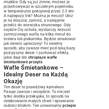
miękkie. Gdy są już zimne, możesz je
przechowywać w szczelnym pojemniku
w temperaturze pokojowej przez 2-3 dni.
A najlepszy trik? Można je mrozić! Ułóż
je na blaszce, zamroź, a następnie
przełóż do woreczka strunowego. Gdy
najdzie Cię ochota, wystarczy wrzucić
zamrożonego wafla na kilka minut do
tostera lub piekarnika. Będzie smakował
jak świeżo upieczony! To świetny
sposób, aby zawsze mieć pod ręką bazę
pod pyszny deser. I zachować efekty,
jakie daje ten
chrupiące wafle
śmietankowe przepis
.
Wafle Śmietankowe –
Idealny Deser na Każdą
Okazję
Ten deser to prawdziwy kameleon.
Pasuje zawsze i wszędzie. To nie jest
tylko słodka przekąska, to sposób na
celebrowanie małych chwil i sprawianie
radości bliskim. Ten uniwersalny
przepis