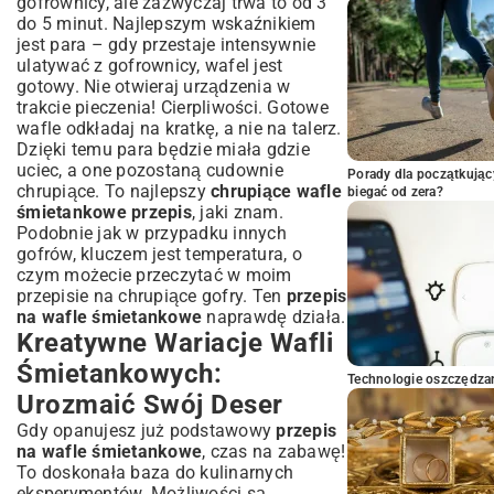
gofrownicy, ale zazwyczaj trwa to od 3
do 5 minut. Najlepszym wskaźnikiem
jest para – gdy przestaje intensywnie
ulatywać z gofrownicy, wafel jest
gotowy. Nie otwieraj urządzenia w
trakcie pieczenia! Cierpliwości. Gotowe
wafle odkładaj na kratkę, a nie na talerz.
Dzięki temu para będzie miała gdzie
uciec, a one pozostaną cudownie
Porady dla początkując
chrupiące. To najlepszy
chrupiące wafle
biegać od zera?
śmietankowe przepis
, jaki znam.
Podobnie jak w przypadku innych
gofrów, kluczem jest temperatura, o
czym możecie przeczytać w moim
przepisie na chrupiące gofry
. Ten
przepis
na wafle śmietankowe
naprawdę działa.
Kreatywne Wariacje Wafli
Śmietankowych:
Technologie oszczędzan
Urozmaić Swój Deser
Gdy opanujesz już podstawowy
przepis
na wafle śmietankowe
, czas na zabawę!
To doskonała baza do kulinarnych
eksperymentów. Możliwości są