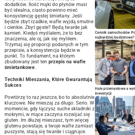
dodatków. Ilość mąki do płynów musi
być idealna, ciasto powinno mieć
konsystencję gęstej śmietany. Jeśli
będzie zbyt rzadkie, wafle wyjdą smutne
i cienkie. Zbyt gęste? Będą twarde jak
kamień. Kiedyś myślałem, że to bez
Cennik samochodów Por
najbardziej budżetowe?
znaczenia, ale oj, jak się myliłem.
Trzymaj się proporcji podanych w tym
przepisie, a konsystencja będzie w
punkt. To fundament, na którym
zbudowany jest ten
przepis na wafle
śmietankowe
.
Techniki Mieszania, Które Gwarantują
Sukces
Hale przemysłowe a wyt
inwestycji
Powtórzę to raz jeszcze, bo to absolutnie
kluczowe. Nie mieszaj za długo. Serio. W
momencie, gdy łączysz suche składniki z
mokrymi, w mące zaczyna rozwijać się
gluten. Im dłużej mieszasz, tym więcej
glutenu powstaje, a twoje wafle zamiast
puszyste, stają się twarde i ciągnące.