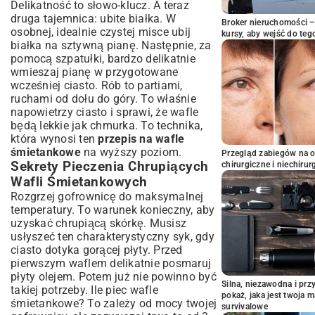
Delikatność to słowo-klucz. A teraz
druga tajemnica: ubite białka. W
Broker nieruchomości – 
osobnej, idealnie czystej misce ubij
kursy, aby wejść do teg
białka na sztywną pianę. Następnie, za
pomocą szpatułki, bardzo delikatnie
wmieszaj pianę w przygotowane
wcześniej ciasto. Rób to partiami,
ruchami od dołu do góry. To właśnie
napowietrzy ciasto i sprawi, że wafle
będą lekkie jak chmurka. To technika,
która wynosi ten
przepis na wafle
śmietankowe
na wyższy poziom.
Przegląd zabiegów na 
Sekrety Pieczenia Chrupiących
chirurgiczne i niechirur
Wafli Śmietankowych
Rozgrzej gofrownicę do maksymalnej
temperatury. To warunek konieczny, aby
uzyskać chrupiącą skórkę. Musisz
usłyszeć ten charakterystyczny syk, gdy
ciasto dotyka gorącej płyty. Przed
pierwszym waflem delikatnie posmaruj
płyty olejem. Potem już nie powinno być
Silna, niezawodna i pr
takiej potrzeby. Ile piec wafle
pokaż, jaka jest twoja 
śmietankowe? To zależy od mocy twojej
survivalowe