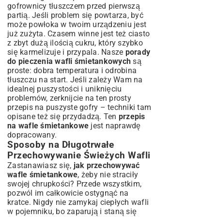
gofrownicy tłuszczem przed pierwszą
partią. Jeśli problem się powtarza, być
może powłoka w twoim urządzeniu jest
już zużyta. Czasem winne jest też ciasto
z zbyt dużą ilością cukru, który szybko
się karmelizuje i przypala. Nasze
porady
do pieczenia wafli śmietankowych
są
proste: dobra temperatura i odrobina
tłuszczu na start. Jeśli zależy Wam na
idealnej puszystości i uniknięciu
problemów, zerknijcie na ten
prosty
przepis na puszyste gofry
– techniki tam
opisane też się przydadzą. Ten
przepis
na wafle śmietankowe
jest naprawdę
dopracowany.
Sposoby na Długotrwałe
Przechowywanie Świeżych Wafli
Zastanawiasz się,
jak przechowywać
wafle śmietankowe
, żeby nie straciły
swojej chrupkości? Przede wszystkim,
pozwól im całkowicie ostygnąć na
kratce. Nigdy nie zamykaj ciepłych wafli
w pojemniku, bo zaparują i staną się