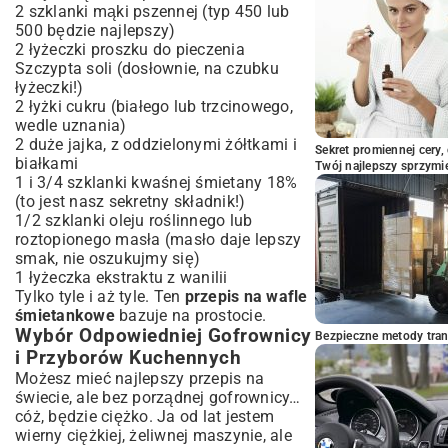
2 szklanki mąki pszennej (typ 450 lub
500 będzie najlepszy)
2 łyżeczki proszku do pieczenia
Szczypta soli (dosłownie, na czubku
łyżeczki!)
2 łyżki cukru (białego lub trzcinowego,
wedle uznania)
2 duże jajka, z oddzielonymi żółtkami i
Sekret promiennej cery,
białkami
Twój najlepszy sprzymi
1 i 3/4 szklanki kwaśnej śmietany 18%
(to jest nasz sekretny składnik!)
1/2 szklanki oleju roślinnego lub
roztopionego masła (masło daje lepszy
smak, nie oszukujmy się)
1 łyżeczka ekstraktu z wanilii
Tylko tyle i aż tyle. Ten
przepis na wafle
śmietankowe
bazuje na prostocie.
Wybór Odpowiedniej Gofrownicy
Bezpieczne metody trans
i Przyborów Kuchennych
Możesz mieć najlepszy przepis na
świecie, ale bez porządnej gofrownicy…
cóż, będzie ciężko. Ja od lat jestem
wierny ciężkiej, żeliwnej maszynie, ale