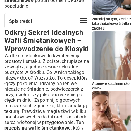
śmietankowe
potrafi odmienić każde
popołudnie.
Zarabiaj na tym, że ni
Spis treści
jako dodatkowe źródło 
zakładu
Odkryj Sekret Idealnych
Odkryj Sekret Idealnych Wafli
Śmietankowych – Wprowadzenie do
Wafli Śmietankowych –
Klasyki
Wprowadzenie do Klasyki
Przepis na Wafle Śmietankowe:
Klasyczna Receptura Krok po Kroku
Wafle śmietankowe to kwintesencja
prostoty i smaku. Złociste, chrupiące na
Niezbędne Składniki na Domowe Wafle
zewnątrz, a jednocześnie delikatne i
Śmietankowe
puszyste w środku. Co w nich takiego
Wybór Odpowiedniej Gofrownicy i
niezwykłego? Wszystko. To deser, który
Przyborów Kuchennych
łączy pokolenia, idealny na leniwe
Atopowe zapalenie skór
Jak Przygotować Ciasto na Perfekcyjne
niedzielne śniadanie, podwieczorek z
ciało?
Wafle Śmietankowe
przyjaciółmi czy jako pocieszenie po
Sekrety Pieczenia Chrupiących Wafli
ciężkim dniu. Zapomnij o gotowych
Śmietankowych
mieszankach z pudełka, które smakują
Kreatywne Wariacje Wafli
tekturą. Prawdziwa magia tkwi w kilku
Śmietankowych: Urozmaić Swój Deser
podstawowych składnikach i odrobinie
Propozycje Dodatków i Polew: Od Klasyki
serca włożonej w przygotowanie. Ten
po Egzotykę
przepis na wafle śmietankowe
, który