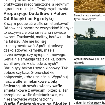
praktycznie nieograniczone, a jedynym
ograniczeniem jest Twoja wyobraźnia.
Propozycje Dodatków i Polew:
Bambi status związku 
Od Klasyki po Egzotykę
życiu miłosnym?
Z czym podawać wafle śmietankowe?
Odpowiedź brzmi: ze wszystkim! Klasyka
to oczywiście bita śmietana i świeże
owoce. Truskawki, maliny, borówki – lato
na talerzu. Ale nie bój się
eksperymentować. Spróbuj polewy
czekoladowej, karmelu, masła
orzechowego czy syropu klonowego.
Genialnie smakują też z gałką lodów
Wyniki meczów piłki noż
Historia
waniliowych. A dla odważnych?
Chrupiący bekon i syrop klonowy. Tak,
dobrze czytasz. Słono-słodkie
połączenie, które uzależnia. Wypróbuj
nasz
wafle śmietankowe z bitą
śmietaną
lub stwórz własny
wafle
śmietankowe z owocami przepis
. Ten
przepis na wafle śmietankowe
jest
niesamowicie wszechstronny.
Jak uniknąć oszustw h
Wafle Śmietankowe na Słodko i