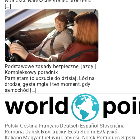
wolności. Nareszcie! Koniec proszenia
[…]
Podstawowe zasady bezpiecznej jazdy |
Kompleksowy poradnik
Pamiętam to uczucie do dzisiaj. Lód na
drodze, gęsta mgła i ten moment, gdy
samochód […]
Polski
Čeština
Français
Deutsch
Español
Slovenčina
Română
Dansk
Български
Eesti
Suomi
Ελληνικά
Italiano
Magyar
Lietuvių
Latviešu
Norsk
Português
Srpski