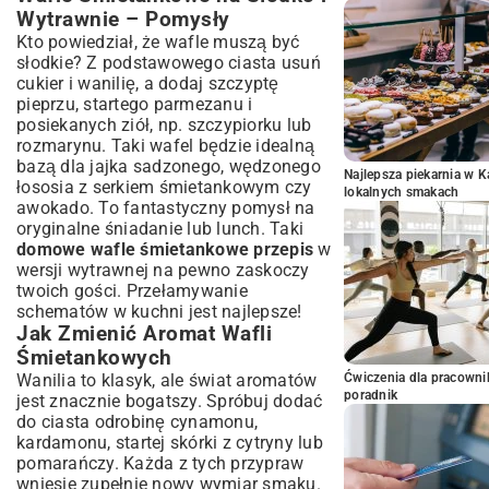
Wytrawnie – Pomysły
Kto powiedział, że wafle muszą być
słodkie? Z podstawowego ciasta usuń
cukier i wanilię, a dodaj szczyptę
pieprzu, startego parmezanu i
posiekanych ziół, np. szczypiorku lub
rozmarynu. Taki wafel będzie idealną
bazą dla jajka sadzonego, wędzonego
Najlepsza piekarnia w 
łososia z serkiem śmietankowym czy
lokalnych smakach
awokado. To fantastyczny pomysł na
oryginalne śniadanie lub lunch. Taki
domowe wafle śmietankowe przepis
w
wersji wytrawnej na pewno zaskoczy
twoich gości. Przełamywanie
schematów w kuchni jest najlepsze!
Jak Zmienić Aromat Wafli
Śmietankowych
Ćwiczenia dla pracown
Wanilia to klasyk, ale świat aromatów
poradnik
jest znacznie bogatszy. Spróbuj dodać
do ciasta odrobinę cynamonu,
kardamonu, startej skórki z cytryny lub
pomarańczy. Każda z tych przypraw
wniesie zupełnie nowy wymiar smaku.