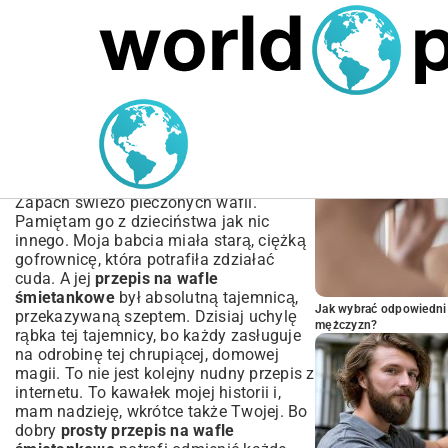
MARIUSZ ŁAMAGA
06.10.2025
MOTORYZACJA
POPULARNE A
Przepis na Wafle
Śmietankowe – Prosty i
Chrupiący Klasyk
Zapach świeżo pieczonych wafli.
Pamiętam go z dzieciństwa jak nic
innego. Moja babcia miała starą, ciężką
gofrownicę, która potrafiła zdziałać
cuda. A jej
przepis na wafle
śmietankowe
był absolutną tajemnicą,
Jak wybrać odpowiedni 
przekazywaną szeptem. Dzisiaj uchylę
mężczyzn?
rąbka tej tajemnicy, bo każdy zasługuje
na odrobinę tej chrupiącej, domowej
magii. To nie jest kolejny nudny przepis z
internetu. To kawałek mojej historii i,
mam nadzieję, wkrótce także Twojej. Bo
dobry
prosty przepis na wafle