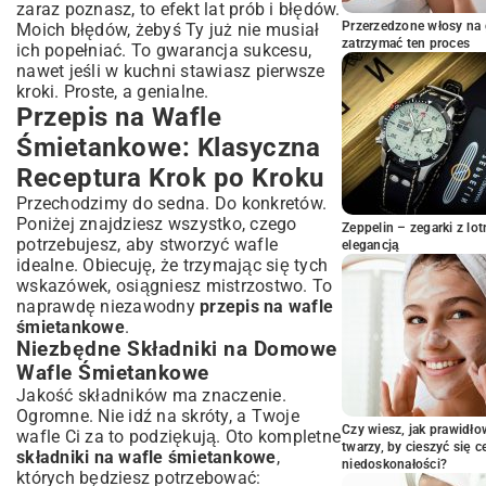
zaraz poznasz, to efekt lat prób i błędów.
Wafle Śmietankowe na Słodko i Wytrawnie
– Pomysły
Przerzedzone włosy na 
Moich błędów, żebyś Ty już nie musiał
zatrzymać ten proces
ich popełniać. To gwarancja sukcesu,
Jak Zmienić Aromat Wafli Śmietankowych
nawet jeśli w kuchni stawiasz pierwsze
Porady i Rozwiązania Typowych
kroki. Proste, a genialne.
Problemów z Wafli Śmietankowymi
Przepis na Wafle
Najczęściej Zadawane Pytania o Pieczenie
Śmietankowe: Klasyczna
Wafli
Jak Zapobiegać Przypalaniu i Przywieraniu
Receptura Krok po Kroku
Wafli
Przechodzimy do sedna. Do konkretów.
Sposoby na Długotrwałe Przechowywanie
Poniżej znajdziesz wszystko, czego
Zeppelin – zegarki z l
Świeżych Wafli
potrzebujesz, aby stworzyć wafle
elegancją
Wafle Śmietankowe – Idealny Deser na
idealne. Obiecuję, że trzymając się tych
Każdą Okazję
wskazówek, osiągniesz mistrzostwo. To
Szybkie Wafle dla Niespodziewanych Gości
naprawdę niezawodny
przepis na wafle
śmietankowe
.
Wafle Śmietankowe jako Część Większego
Niezbędne Składniki na Domowe
Menu
Wafle Śmietankowe
Podsumowanie: Mistrzostwo w
Przygotowaniu Wafli Śmietankowych
Jakość składników ma znaczenie.
Ogromne. Nie idź na skróty, a Twoje
Czy wiesz, jak prawidł
wafle Ci za to podziękują. Oto kompletne
twarzy, by cieszyć się 
składniki na wafle śmietankowe
,
niedoskonałości?
których będziesz potrzebować: