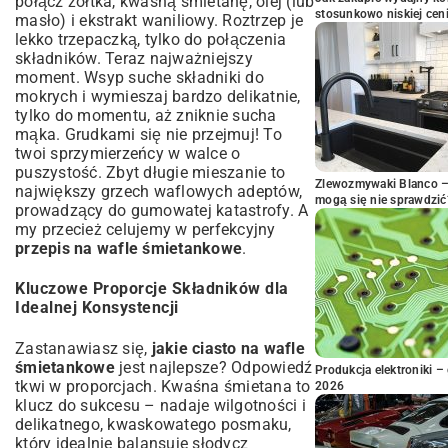
połącz żółtka, kwaśną śmietanę, olej (lub
stosunkowo niskiej cen
masło) i ekstrakt waniliowy. Roztrzep je
lekko trzepaczką, tylko do połączenia
składników. Teraz najważniejszy
moment. Wsyp suche składniki do
mokrych i wymieszaj bardzo delikatnie,
tylko do momentu, aż zniknie sucha
mąka. Grudkami się nie przejmuj! To
twoi sprzymierzeńcy w walce o
puszystość. Zbyt długie mieszanie to
Zlewozmywaki Blanco – 
największy grzech waflowych adeptów,
mogą się nie sprawdzić
prowadzący do gumowatej katastrofy. A
my przecież celujemy w perfekcyjny
przepis na wafle śmietankowe
.
Kluczowe Proporcje Składników dla
Idealnej Konsystencji
Zastanawiasz się,
jakie ciasto na wafle
śmietankowe
jest najlepsze? Odpowiedź
Produkcja elektroniki – 
tkwi w proporcjach. Kwaśna śmietana to
2026
klucz do sukcesu – nadaje wilgotności i
delikatnego, kwaskowatego posmaku,
który idealnie balansuje słodycz