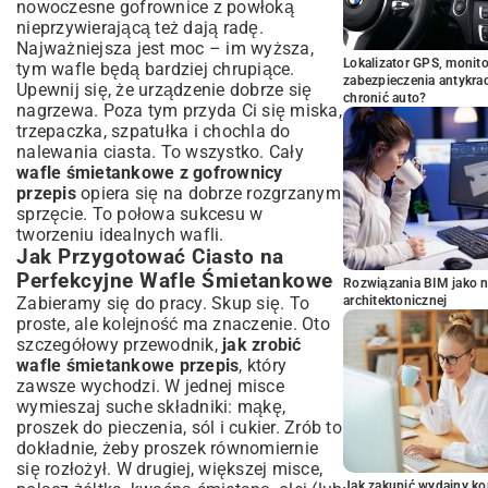
nowoczesne gofrownice z powłoką
nieprzywierającą też dają radę.
Najważniejsza jest moc – im wyższa,
Lokalizator GPS, monito
tym wafle będą bardziej chrupiące.
zabezpieczenia antykra
Upewnij się, że urządzenie dobrze się
chronić auto?
nagrzewa. Poza tym przyda Ci się miska,
trzepaczka, szpatułka i chochla do
nalewania ciasta. To wszystko. Cały
wafle śmietankowe z gofrownicy
przepis
opiera się na dobrze rozgrzanym
sprzęcie. To połowa sukcesu w
tworzeniu idealnych wafli.
Jak Przygotować Ciasto na
Perfekcyjne Wafle Śmietankowe
Rozwiązania BIM jako n
Zabieramy się do pracy. Skup się. To
architektonicznej
proste, ale kolejność ma znaczenie. Oto
szczegółowy przewodnik,
jak zrobić
wafle śmietankowe przepis
, który
zawsze wychodzi. W jednej misce
wymieszaj suche składniki: mąkę,
proszek do pieczenia, sól i cukier. Zrób to
dokładnie, żeby proszek równomiernie
się rozłożył. W drugiej, większej misce,
Jak zakupić wydajny ko