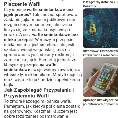
Inteligentny dom: co k
Pieczenie Wafli
Poradnik
Czy istnieje
wafle śmietankowe bez
jajek przepis
? Tak, można spróbować
zastąpić jajka musem jabłkowym lub
rozgniecionym bananem, ale trzeba
liczyć się ze zmianą konsystencji i
smaku. A co z
wafle śmietankowe bez
mleka przepis
? W naszym przepisie
mleka nie ma, jest śmietana, ale jeśli
szukasz wersji wegańskiej, można
Biznesowe zastosowani
spróbować użyć śmietany roślinnej i
korzyściach i wdrożeni
zamiennika jajek. Pamiętaj jednak, że
klasyczny
przepis na wafle
śmietankowe
swoje walory zawdzięcza
właśnie tym składnikom. Modyfikacje są
możliwe, ale to już będzie zupełnie inna
bajka.
Jak Zapobiegać Przypalaniu i
Przywieraniu Wafli
Aplikacje ułatwiające c
To zmora każdego miłośnika wafli.
po cyfrowych pomocni
Pamiętam, jak kiedyś pół ciasta zostało
na gofrownicy. Koszmar. Kluczem jest
dobre rozgrzanie i posmarowanie