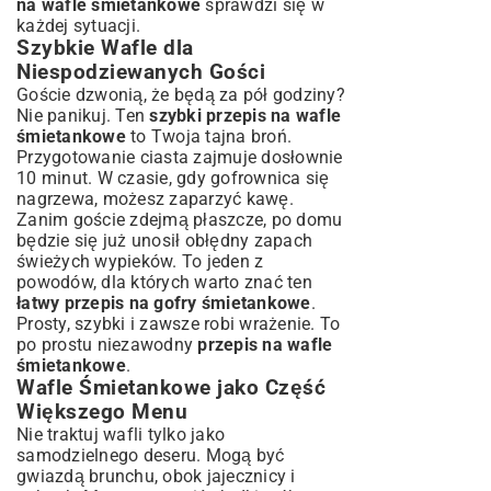
na wafle śmietankowe
sprawdzi się w
każdej sytuacji.
Szybkie Wafle dla
Niespodziewanych Gości
Goście dzwonią, że będą za pół godziny?
Nie panikuj. Ten
szybki przepis na wafle
śmietankowe
to Twoja tajna broń.
Przygotowanie ciasta zajmuje dosłownie
10 minut. W czasie, gdy gofrownica się
nagrzewa, możesz zaparzyć kawę.
Zanim goście zdejmą płaszcze, po domu
będzie się już unosił obłędny zapach
świeżych wypieków. To jeden z
powodów, dla których warto znać ten
łatwy przepis na gofry śmietankowe
.
Prosty, szybki i zawsze robi wrażenie. To
po prostu niezawodny
przepis na wafle
śmietankowe
.
Wafle Śmietankowe jako Część
Większego Menu
Nie traktuj wafli tylko jako
samodzielnego deseru. Mogą być
gwiazdą brunchu, obok jajecznicy i