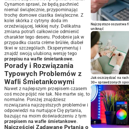
Cynamon sprawi, że będą pachnieć
niemal świątecznie, przypominając
trochę
domowe ciastka świąteczne
. Z
kolei skórka z cytryny doda im
Najczęstsze oszustwa f
orzeźwiającej, lekkiej nuty. Delikatna
uniknąć
zmiana potrafi całkowicie odmienić
charakter tego deseru. Podobnie jak w
przypadku
ciasta crème brûlée
, diabeł
tkwi w szczegółach. Eksperymentuj i
znajdź swoją ulubioną wersję tego
przepisu na wafle śmietankowe
.
Porady i Rozwiązania
Typowych Problemów z
Jak oszczędzać na rac
Wafli Śmietankowymi
30+ sprawdzonych sp
Nawet z najlepszym przepisem czasem
coś może pójść nie tak. Nie martw się, to
normalne. Poniżej znajdziesz
rozwiązania najczęstszych problemów i
odpowiedzi na nurtujące Cię pytania,
bazując na moim doświadczeniu z tym
przepisem na wafle śmietankowe
.
Najczęściej Zadawane Pytania o