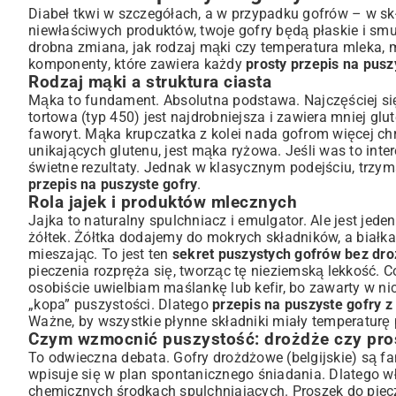
Diabeł tkwi w szczegółach, a w przypadku gofrów – w skł
niewłaściwych produktów, twoje gofry będą płaskie i smu
drobna zmiana, jak rodzaj mąki czy temperatura mleka, 
komponenty, które zawiera każdy
prosty przepis na pusz
Rodzaj mąki a struktura ciasta
Mąka to fundament. Absolutna podstawa. Najczęściej si
tortowa (typ 450) jest najdrobniejsza i zawiera mniej gl
faworyt. Mąka krupczatka z kolei nada gofrom więcej ch
unikających glutenu, jest mąka ryżowa. Jeśli was to int
świetne rezultaty. Jednak w klasycznym podejściu, trzym
przepis na puszyste gofry
.
Rola jajek i produktów mlecznych
Jajka to naturalny spulchniacz i emulgator. Ale jest jede
żółtek. Żółtka dodajemy do mokrych składników, a białk
mieszając. To jest ten
sekret puszystych gofrów bez dr
pieczenia rozpręża się, tworząc tę nieziemską lekkość.
osobiście uwielbiam maślankę lub kefir, bo zawarty w n
„kopa” puszystości. Dlatego
przepis na puszyste gofry z
Ważne, by wszystkie płynne składniki miały temperaturę
Czym wzmocnić puszystość: drożdże czy pro
To odwieczna debata. Gofry drożdżowe (belgijskie) są f
wpisuje się w plan spontanicznego śniadania. Dlatego w
chemicznych środkach spulchniających. Proszek do pie