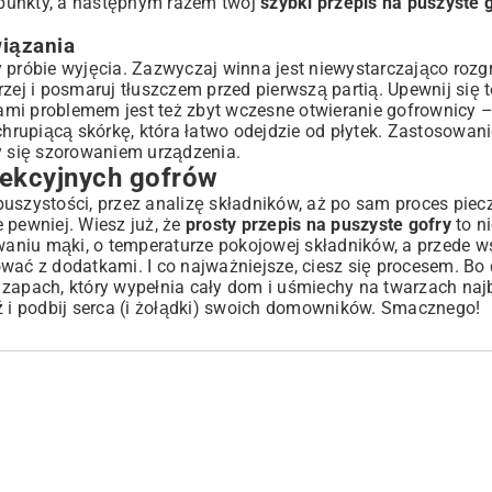
e punkty, a następnym razem twój
szybki przepis na puszyste 
wiązania
y próbie wyjęcia. Zazwyczaj winna jest niewystarczająco rozg
zej i posmaruj tłuszczem przed pierwszą partią. Upewnij się te
asami problemem jest też zbyt wczesne otwieranie gofrownicy 
chrupiącą skórkę, która łatwo odejdzie od płytek. Zastosowani
 się szorowaniem urządzenia.
ekcyjnych gofrów
uszystości, przez analizę składników, aż po sam proces piecz
 pewniej. Wiesz już, że
prosty przepis na puszyste gofry
to n
ewaniu mąki, o temperaturze pokojowej składników, a przede 
ować z dodatkami. I co najważniejsze, ciesz się procesem. B
to zapach, który wypełnia cały dom i uśmiechy na twarzach naj
dź i podbij serca (i żołądki) swoich domowników. Smacznego!