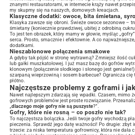
znanymi restauratorami, w internecie krąży nawet
przepi
my skupmy się na naszych, domowych kreacjach.
Klasyczne dodatki: owoce, bita śmietana, syr
Klasyka zawsze się obroni. Świeże owoce sezonowe – trus
śmietany (koniecznie prawdziwej, ubitej z odrobiną cuk
To jest ten obrazek, który mamy w głowie, myśląc „gofry”
serca. Prosto, smacznie i efektownie. A co najważniejsze
dodatkami.
Nieszablonowe połączenia smakowe
A gdyby tak pójść w stronę wytrawną? Zmniejsz ilość cuk
lub gałki muszkatołowej. I już masz bazę do gofrów wy
klonowym (połączenie słodkiego i słonego jest genialne
szarpaną wieprzowiną i sosem barbecue? Ogranicza cię 
płótno.
Najczęstsze problemy z goframi i jak
Nawet najlepszym zdarzają się wpadki. Czasem, mimo że t
gofrowych problemów jest proste rozwiązanie. Przeanali
„
dlaczego moje gofry nie są puszyste
?”.
Gofry, które nie rosną – co poszło nie tak?
To najczęstsza bolączka. Jeśli twoje gofry wychodzą płas
pieczenia. Sprawdź jego datę ważności! Po drugie: zbyt 
trzecie: za niska temperatura gofrownicy, która nie dała