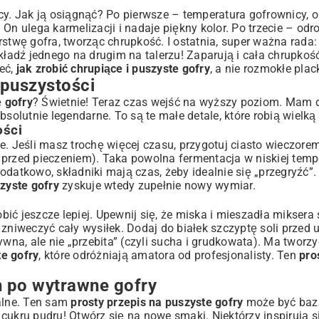
cy. Jak ją osiągnąć? Po pierwsze – temperatura gofrownicy, 
On ulega karmelizacji i nadaje piękny kolor. Po trzecie – odr
rstwę gofra, tworząc chrupkość. I ostatnia, super ważna rada
kładź jednego na drugim na talerzu! Zaparują i cała chrupkoś
eć,
jak zrobić chrupiące i puszyste gofry
, a nie rozmokłe plack
puszystości
e gofry
? Świetnie! Teraz czas wejść na wyższy poziom. Mam dl
solutnie legendarne. To są te małe detale, które robią wielką 
ości
e. Jeśli masz trochę więcej czasu, przygotuj ciasto wieczorem
uż przed pieczeniem). Taka powolna fermentacja w niskiej temp
odatkowo, składniki mają czas, żeby idealnie się „przegryźć”
zyste gofry
zyskuje wtedy zupełnie nowy wymiar.
obić jeszcze lepiej. Upewnij się, że miska i mieszadła miksera 
zniweczyć cały wysiłek. Dodaj do białek szczyptę soli przed 
wna, ale nie „przebita” (czyli sucha i grudkowata). Ma tworzy
te gofry
, które odróżniają amatora od profesjonalisty. Ten
pro
 po wytrawne gofry
salne. Ten sam
prosty przepis na puszyste gofry
może być baz
o cukru pudru! Otwórz się na nowe smaki. Niektórzy inspirują 