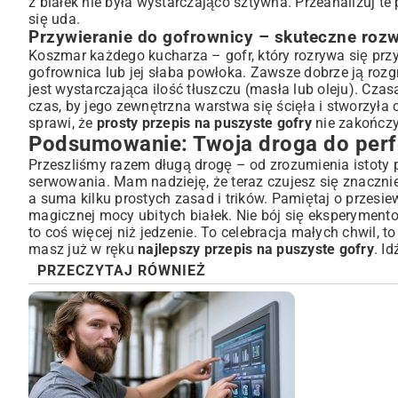
z białek nie była wystarczająco sztywna. Przeanalizuj t
się uda.
Przywieranie do gofrownicy – skuteczne roz
Koszmar każdego kucharza – gofr, który rozrywa się prz
gofrownica lub jej słaba powłoka. Zawsze dobrze ją rozgr
jest wystarczająca ilość tłuszczu (masła lub oleju). Cz
czas, by jego zewnętrzna warstwa się ścięła i stworzyła 
sprawi, że
prosty przepis na puszyste gofry
nie zakończy
Podsumowanie: Twoja droga do perf
Przeszliśmy razem długą drogę – od zrozumienia istoty p
serwowania. Mam nadzieję, że teraz czujesz się znacznie
a suma kilku prostych zasad i trików. Pamiętaj o przesi
magicznej mocy ubitych białek. Nie bój się eksperyment
to coś więcej niż jedzenie. To celebracja małych chwil, 
masz już w ręku
najlepszy przepis na puszyste gofry
. I
PRZECZYTAJ RÓWNIEŻ