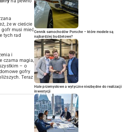
gofry
na pewno
rzana
ż, że w cieście
– gofr musi mieć
Cennik samochodów Porsche – które modele są
e tych rad
najbardziej budżetowe?
enia i
ie czarna magia,
wszystkim – o
o domowe gofry
bliższych. Teraz
Hale przemysłowe a wytyczne niezbędne do realizacji
inwestycji