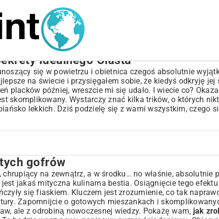
Sekrety Idealnego Ciasta
unoszący się w powietrzu i obietnica czegoś absolutnie wyją
ajlepsze na świecie i przysięgałem sobie, że kiedyś odkryję jej 
ń placków później, wreszcie mi się udało. I wiecie co? Okazał
est skomplikowany. Wystarczy znać kilka trików, o których nikt
biańsko lekkich. Dziś podzielę się z wami wszystkim, czego s
stych gofrów
, chrupiący na zewnątrz, a w środku… no właśnie, absolutnie p
 jest jakaś mityczna kulinarna bestia. Osiągnięcie tego efektu
czyły się fiaskiem. Kluczem jest zrozumienie, co tak napraw
ruktury. Zapomnijcie o gotowych mieszankach i skomplikowany
taw, ale z odrobiną nowoczesnej wiedzy. Pokażę wam,
jak zro