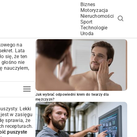
Biznes
Motoryzacja
Nieruchomości
Sport
Technologie
POPULARNE ARTYKUŁY
Uroda
tkowego na
sekret. Lata
o się, że ten
 głośno nie
ię nauczyłem,
Jak wybrać odpowiedni krem do twarzy dla
mężczyzn?
uszysty. Lekki
 jest w zasięgu
dę sprawia, że
ch recepturach.
bić puszyste