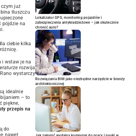
o czym już
obina tłuszczu
: upieczone
Lokalizator GPS, monitoring pojazdów i
zabezpieczenia antykradzieżowe – jak skutecznie
ć pójdzie na
chronić auto?
i.
a ciebie kilka
różnicę.
 i wstaw je na
eraturze rozwija
. Rano wystarczy
Rozwiązania BIM jako niezbędne narzędzie w branży
architektonicznej
są idealnie
ubijaniem – to
ć piękne,
sty przepis na
ą do
się nawet
Jak zakupić wydajny komputer do pracy i nauki w