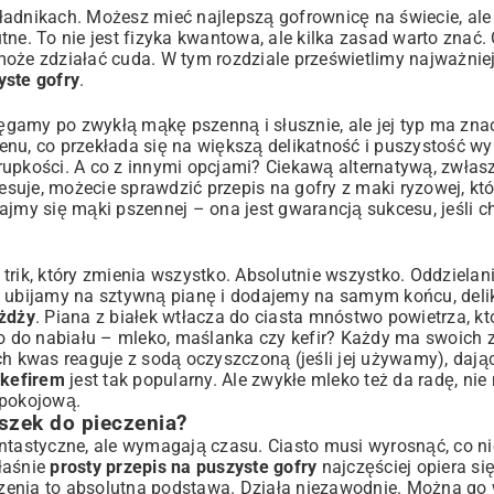
adnikach. Możesz mieć najlepszą gofrownicę na świecie, ale j
tne. To nie jest fizyka kwantowa, ale kilka zasad warto znać
może zdziałać cuda. W tym rozdziale prześwietlimy najważnie
yste gofry
.
ęgamy po zwykłą mąkę pszenną i słusznie, ale jej typ ma zna
utenu, co przekłada się na większą delikatność i puszystość w
rupkości. A co z innymi opcjami? Ciekawą alternatywą, zwłas
eresuje, możecie sprawdzić
przepis na gofry z maki ryzowej
, kt
ajmy się mąki pszennej – ona jest gwarancją sukcesu, jeśli c
n trik, który zmienia wszystko. Absolutnie wszystko. Oddzielan
a ubijamy na sztywną pianę i dodajemy na samym końcu, deli
ożdży
. Piana z białek wtłacza do ciasta mnóstwo powietrza, k
 Co do nabiału – mleko, maślanka czy kefir? Każdy ma swoich
ich kwas reaguje z sodą oczyszczoną (jeśli jej używamy), daj
 kefirem
jest tak popularny. Ale zwykłe mleko też da radę, nie
 pokojową.
szek do pieczenia?
antastyczne, ale wymagają czasu. Ciasto musi wyrosnąć, co n
łaśnie
prosty przepis na puszyste gofry
najczęściej opiera si
czenia to absolutna podstawa. Działa niezawodnie. Można g