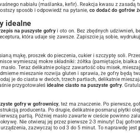
waśnego nabiału (maślanka, kefir). Reakcja kwasu z zasadą 
prostszy sposób i odpowiedź na pytanie,
co dodać do gofrów ż
y idealne
rzepis na puszyste gofry
i oto on. Bez zbędnych udziwnień, b
eceptura, która udaje się zawsze. Zapiszcie ją sobie, wydrukuj
aną mąkę, proszek do pieczenia, cukier i szczyptę soli. Prze
misce wymieszaj mokre składniki: żółtka (pamiętajcie, białka 
 masło. Teraz delikatnie połącz zawartość obu misek, mieszaj
dmierne mieszanie rozwija gluten i sprawia, że gofry będą twa
aj je do ciasta w dwóch, trzech partiach, delikatnie mieszaj
łaśnie przygotowałeś
idealne ciasto na puszyste gofry
. Gratul
szyste gofry w gofrownicy
, też ma znaczenie. Po pierwsze, g
strukcją producenta. Po drugie, delikatnie posmaruj płytki ole
ierwszą partią. Później masło zawarte w cieście powinno zał
pokrywę. Nie otwieraj jej przez pierwsze 2-3 minuty! Daj gofro
 urządzenia, zazwyczaj to od 3 do 5 minut. To naprawdę jest