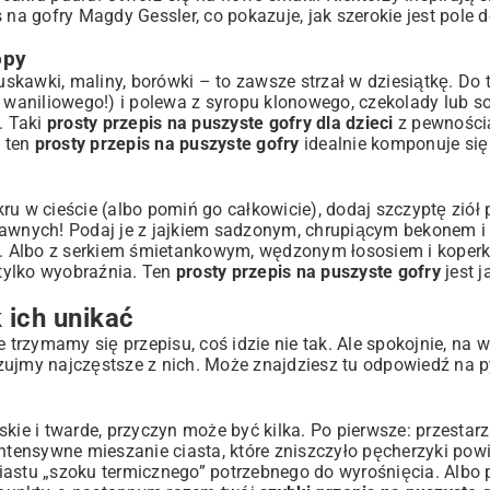
s na gofry Magdy Gessler
, co pokazuje, jak szerokie jest pole 
opy
kawki, maliny, borówki – to zawsze strzał w dziesiątkę. Do t
ru waniliowego!) i polewa z syropu klonowego, czekolady lub
. Taki
prosty przepis na puszyste gofry dla dzieci
z pewnością
, ten
prosty przepis na puszyste gofry
idealnie komponuje się
ru w cieście (albo pomiń go całkowicie), dodaj szczyptę ziół
trawnych! Podaj je z jajkiem sadzonym, chrupiącym bekonem 
!). Albo z serkiem śmietankowym, wędzonym łososiem i koper
tylko wyobraźnia. Ten
prosty przepis na puszyste gofry
jest j
 ich unikać
rzymamy się przepisu, coś idzie nie tak. Ale spokojnie, na 
zujmy najczęstsze z nich. Może znajdziesz tu odpowiedź na p
kie i twarde, przyczyn może być kilka. Po pierwsze: przestar
intensywne mieszanie ciasta, które zniszczyło pęcherzyki powi
 ciastu „szoku termicznego” potrzebnego do wyrośnięcia. Albo 