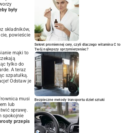
tworzy
eby były
ez składników,
cie, powieście
Sekret promiennej cery, czyli dlaczego witamina C to
Twój najlepszy sprzymierzeniec?
sianie mąki to
czekają
ąc tylko do
rde. A teraz
ąc szpatułką.
acje! Odstaw je
ofrownica musi
Bezpieczne metody transportu dzieł sztuki
jem lub
atwić sprawę.
m spokojnie
prosty przepis