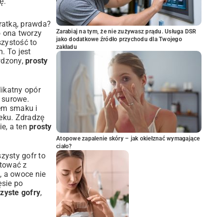
ę.
ratką, prawda?
Zarabiaj na tym, że nie zużywasz prądu. Usługa DSR
o ona tworzy
jako dodatkowe źródło przychodu dla Twojego
szystość to
zakładu
. To jest
wdzony,
prosty
likatny opór
 surowe.
iem smaku i
ieku. Zdradzę
ie, a ten
prosty
Atopowe zapalenie skóry – jak okiełznać wymagające
ciało?
zysty gofr to
ntować z
, a owoce nie
ęsie po
zyste gofry
,