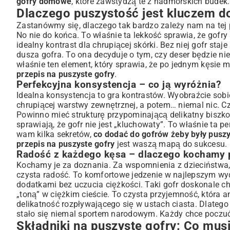
gofry domowe
, które zawstydzą te z nadmorskich budek
Dlaczego puszystość jest kluczem d
Rola jajek i produktów mlecznych
Czym wzmocnić puszystość: drożdże czy proszek do pieczeni
Zastanówmy się, dlaczego tak bardzo zależy nam na tej 
No nie do końca. To właśnie ta lekkość sprawia, że gofry
Prosty przepis krok po kroku na gofry idealne
idealny kontrast dla chrupiącej skórki. Bez niej gofr sta
Przygotowanie ciasta: klucz do sukcesu
dusza gofra. To ona decyduje o tym, czy deser będzie n
Sekrety pieczenia w gofrownicy
właśnie ten element, który sprawia, że po jednym kęsie 
Jak uzyskać złocistą skórkę?
przepis na puszyste gofry
.
Perfekcyjna konsystencja – co ją wyróżnia?
Dodatkowe wskazówki dla mistrzów puszystości
Idealna konsystencja to gra kontrastów. Wyobraźcie sobi
Fermentacja ciasta dla lepszego smaku i lekkości
chrupiącej warstwy zewnętrznej, a potem… niemal nic. Cz
Triki z oddzielaniem białek i żółtek
Powinno mieć strukturę przypominającą delikatny biszk
Pomysły na serwowanie: Od słodkich po wytrawne gofry
sprawiają, że gofr nie jest „kluchowaty”. To właśnie ta 
Klasyczne dodatki: owoce, bita śmietana, syropy
wam kilka sekretów,
co dodać do gofrów żeby były pusz
przepis na puszyste gofry
jest waszą mapą do sukcesu.
Nieszablonowe połączenia smakowe
Radość z każdego kęsa – dlaczego kochamy 
Najczęstsze problemy z goframi i jak ich unikać
Kochamy je za doznania. Za wspomnienia z dzieciństwa,
Gofry, które nie rosną – co poszło nie tak?
czysta radość. To komfortowe jedzenie w najlepszym wy
Przywieranie do gofrownicy – skuteczne rozwiązania
dodatkami bez uczucia ciężkości. Taki gofr doskonale chł
Podsumowanie: Twoja droga do perfekcyjnych gofrów
„toną” w ciężkim cieście. To czysta przyjemność, która 
delikatność rozpływającego się w ustach ciasta. Dlatego 
stało się niemal sportem narodowym. Każdy chce poczuć
Składniki na puszyste gofry: Co mus