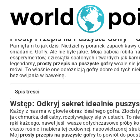
MARIUSZ ŁAMAGA
06.10.2025
BIZNES
Prosty Przepis na Puszyste Gofry – 
Pamiętam to jak dziś. Niedzielny poranek, zapach kawy 
śniadanie. Gofry. Ale nie byle jakie. Moja babcia robiła n
eksperymentów, dziesiątki spalonych i twardych jak kamie
legendarny,
prosty przepis na puszyste gofry
wcale nie j
mówi. To właśnie one odróżniają gofry dobre od tych nie
bez owijania w bawełnę.
Spis treści
Wstęp: Odkryj sekret idealnie puszy
Wstęp: Odkryj sekret idealnie puszystych gofrów
Dlaczego puszystość jest kluczem do sukcesu gofrów?
Każdy z nas ma w głowie obraz idealnego gofra. Złocisty
jak chmurka, delikatny, rozpływający się w ustach. To nie
Perfekcyjna konsystencja – co ją wyróżnia?
ręki każdego, nawet jeśli wasze dotychczasowe próby koń
Radość z każdego kęsa – dlaczego kochamy puszyste gofry?
ciasto rośnie i nabiera tej cudownej, napowietrzonej st
Składniki na puszyste gofry: Co musisz wiedzieć?
Mój
prosty przepis na puszyste gofry
to powrót do pods
Rodzaj mąki a struktura ciasta