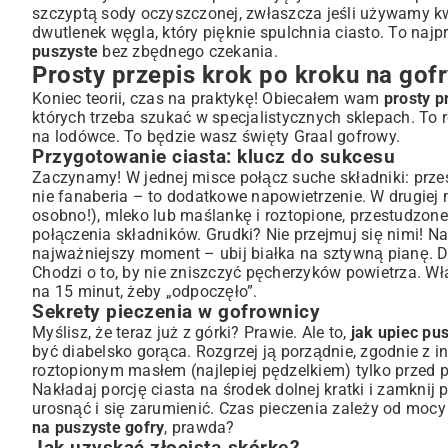
szczyptą sody oczyszczonej, zwłaszcza jeśli używamy k
dwutlenek węgla, który pięknie spulchnia ciasto. To naj
puszyste
bez zbędnego czekania.
Prosty przepis krok po kroku na gofr
Koniec teorii, czas na praktykę! Obiecałem wam
prosty p
których trzeba szukać w specjalistycznych sklepach. To r
na lodówce. To będzie wasz święty Graal gofrowy.
Przygotowanie ciasta: klucz do sukcesu
Zaczynamy! W jednej misce połącz suche składniki: przesi
nie fanaberia – to dodatkowe napowietrzenie. W drugiej 
osobno!), mleko lub maślankę i roztopione, przestudzone
połączenia składników. Grudki? Nie przejmuj się nimi! Na
najważniejszy moment – ubij białka na sztywną pianę. Dod
Chodzi o to, by nie zniszczyć pęcherzyków powietrza. W
na 15 minut, żeby „odpoczęło”.
Sekrety pieczenia w gofrownicy
Myślisz, że teraz już z górki? Prawie. Ale to,
jak upiec pu
być diabelsko gorąca. Rozgrzej ją porządnie, zgodnie z in
roztopionym masłem (najlepiej pędzelkiem) tylko przed p
Nakładaj porcję ciasta na środek dolnej kratki i zamknij 
urosnąć i się zarumienić. Czas pieczenia zależy od mocy
na puszyste gofry
, prawda?