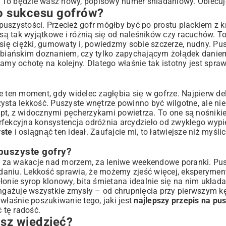
. To będzie wasz nowy, popisowy numer śniadaniowy. Obiecuj
o sukcesu gofrów?
a?
puszystości. Przecież gofr mógłby być po prostu plackiem z k
 są tak wyjątkowe i różnią się od naleśników czy racuchów. T
je się ciężki, gumowaty i, powiedzmy sobie szczerze, nudny. Pu
iebiańskim doznaniem, czy tylko zapychającym żołądek daniem
mamy ochotę na kolejny. Dlatego właśnie tak istotny jest spra
e ten moment, gdy widelec zagłębia się w gofrze. Najpierw de
ysta lekkość. Puszyste wnętrze powinno być wilgotne, ale nie
opt, z widocznymi pęcherzykami powietrza. To one są nośnik
perfekcyjna konsystencja odróżnia arcydzieło od zwykłego wyp
yste
i osiągnąć ten ideał. Zaufajcie mi, to łatwiejsze niż myślic
puszyste gofry?
 za wakacje nad morzem, za leniwe weekendowe poranki. Pus
daniu. Lekkość sprawia, że możemy zjeść więcej, eksperyme
onie syrop klonowy, bita śmietana idealnie się na nim układa
angażuje wszystkie zmysły – od chrupnięcia przy pierwszym k
właśnie poszukiwanie tego, jaki jest
najlepszy przepis na pus
 tę radość.
isz wiedzieć?