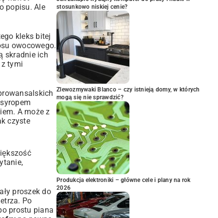
do popisu. Ale
stosunkowo niskiej cenie?
ego kleks bitej
 sosu owocowego.
 skradnie ich
 z tymi
Zlewozmywaki Blanco – czy istnieją domy, w których
 prowansalskich
mogą się nie sprawdzić?
i syropem
kiem. A może z
ak czyste
większość
ytanie,
Produkcja elektroniki – główne cele i plany na rok
2026
zały proszek do
etrza. Po
po prostu piana