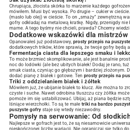
Jak uzyskać złocistą skórkę?
Chrupiąca, złocista skórka to marzenie każdego gofrożer
mówiłem. Musi być wysoka. Po drugie – cukier w cieście. 
(masło lub olej) w cieście. To on „smaży” zewnętrzną wa
gofry odkładaj na metalową kratkę. Nigdy, przenigdy nie 
marne. A tego byśmy nie chcieli, prawda? Chcemy wiedzi
Dodatkowe wskazówki dla mistrzów 
Opanowałeś już podstawowy,
prosty przepis na puszyst
dodatkowych trików, które sprawią, że twoje gofry będą ab
Fermentacja ciasta dla lepszego smaku i lekk
To może brzmieć skomplikowanie, ale jest banalnie prost
noc do lodówki (ale bez ubitych białek! Dodaj je rano, t
smak ciasta, czyniąc go głębszym i bardziej złożonym. D
dodać pianę z białek i gotowe. Ten
prosty przepis na pus
Triki z oddzielaniem białek i żółtek
Mówiłem już, że ubijanie białek to klucz. Ale można to zr
czyste i suche. Nawet odrobina tłuszczu czy żółtka może 
pomoże im się ustabilizować. Ubijaj, aż piana będzie szty
lśniące wierzchołki. To są te małe
triki na bardzo puszys
puszyste gofry
staje się wtedy niezawodny.
Pomysły na serwowanie: Od słodkich
Najlepsze w gofrach jest to, że są niesamowicie uniwer
nieskończonej liczby wariacji. Nie ograniczaj się tylko d