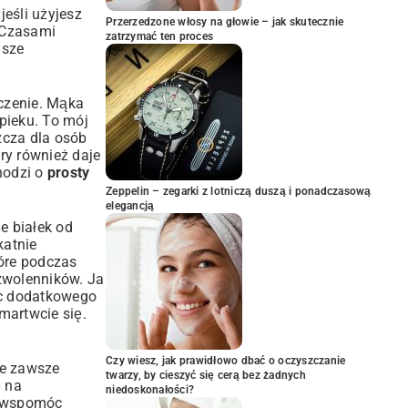
eśli użyjesz
Przerzedzone włosy na głowie – jak skutecznie
. Czasami
zatrzymać ten proces
jsze
czenie. Mąka
ypieku. To mój
zcza dla osób
óry również daje
hodzi o
prosty
Zeppelin – zegarki z lotniczą duszą i ponadczasową
elegancją
ie białek od
katnie
tóre podczas
 zwolenników. Ja
ąc dodatkowego
 martwcie się.
Czy wiesz, jak prawidłowo dbać o oczyszczanie
ie zawsze
twarzy, by cieszyć się cerą bez żadnych
ę na
niedoskonałości?
o wspomóc