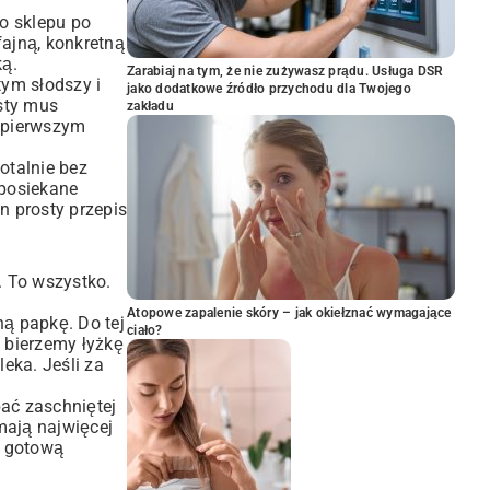
do sklepu po
fajną, konkretną
ką.
Zarabiaj na tym, że nie zużywasz prądu. Usługa DSR
tym słodszy i
jako dodatkowe źródło przychodu dla Twojego
ęsty mus
zakładu
o pierwszym
otalnie bez
 posiekane
n prosty przepis
. To wszystko.
Atopowe zapalenie skóry – jak okiełznać wymagające
ą papkę. Do tej
ciało?
z bierzemy łyżkę
eka. Jeśli za
bać zaschniętej
mają najwięcej
z gotową