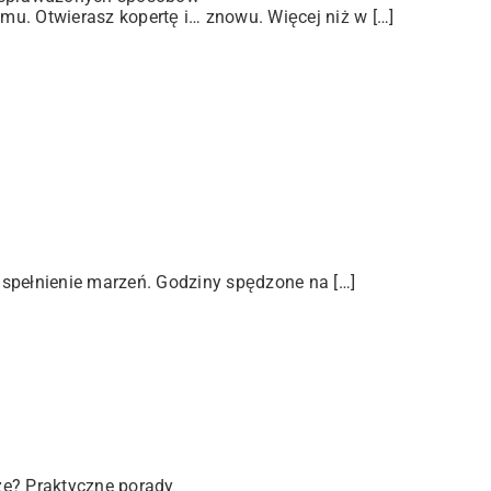
u. Otwierasz kopertę i… znowu. Więcej niż w […]
 spełnienie marzeń. Godziny spędzone na […]
ze? Praktyczne porady