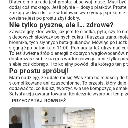
Dlatego moja rada jest prosta: obserwuj masę. Musi być k
dodaj coś mokrego. Jeśli płynie – dosyp płatków. Proste
znikają w dwa dni, ale w lodówce wytrzymają spokojnie ty
owsiane jest po prostu zbyt dobry.
Nie tylko pyszne, ale i… zdrowe?
Zawsze gdy ktoś widzi, jak jem te ciastka, pyta, czy to 
sklepowych słodyczy pełnych cukru i tłuszczu trans, mo
błonnika, tych słynnych beta-glukanów. Mówiąc po ludzk
sięgnąć po batonika o 11:00. Pomagają też utrzymać cuki
To też świetne źródło energii z dobrych węglowodanów, m
dostarczasz sobie czegoś wartościowego, a nie tylko pust
siebie coś dobrego. I to kolejny powód, dla którego ten p
Po prostu spróbuj!
Mam nadzieję, że udało mi się Was zarazić miłością do t
skomplikowane ani czasochłonne. To przepis, który daje
dodawać to, co lubisz, tworzyć własne kompozycje smako
Satysfakcja gwarantowana. Koniecznie wypróbuj ten przep
PRZECZYTAJ RÓWNIEŻ