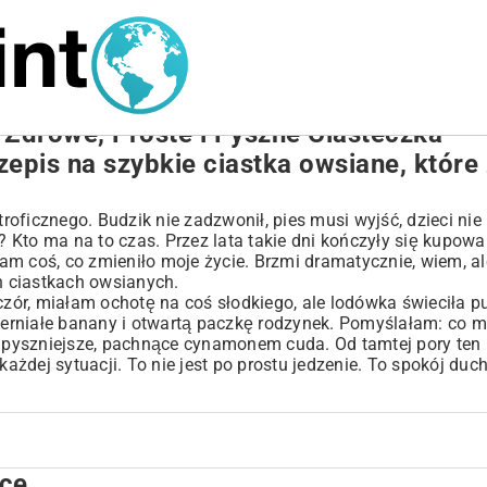
 Zdrowe, Proste i Pyszne Ciasteczka
zepis na szybkie ciastka owsiane, które
stroficznego. Budzik nie zadzwonił, pies musi wyjść, dzieci ni
 Kto ma na to czas. Przez lata takie dni kończyły się kupow
m coś, co zmieniło moje życie. Brzmi dramatycznie, wiem, al
 ciastkach owsianych.
czór, miałam ochotę na coś słodkiego, ale lodówka świeciła p
erniałe banany i otwartą paczkę rodzynek. Pomyślałam: co mi
pyszniejsze, pachnące cynamonem cuda. Od tamtej pory ten 
każdej sytuacji. To nie jest po prostu jedzenie. To spokój duch
sce