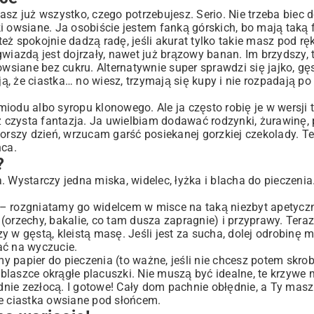
sz już wszystko, czego potrzebujesz. Serio. Nie trzeba biec 
i owsiane. Ja osobiście jestem fanką górskich, bo mają taką 
też spokojnie dadzą radę, jeśli akurat tylko takie masz pod rę
wiazdą jest dojrzały, nawet już brązowy banan. Im brzydszy, 
owsiane bez cukru. Alternatywnie super sprawdzi się jajko, g
, że ciastka… no wiesz, trzymają się kupy i nie rozpadają p
iodu albo syropu klonowego. Ale ja często robię je w wersji t
uż czysta fantazja. Ja uwielbiam dodawać rodzynki, żurawinę,
szy dzień, wrzucam garść posiekanej gorzkiej czekolady. Te
ca.
?
 Wystarczy jedna miska, widelec, łyżka i blacha do pieczenia
– rozgniatamy go widelcem w misce na taką niezbyt apetyczn
(orzechy, bakalie, co tam dusza zapragnie) i przyprawy. Tera
 w gęstą, kleistą masę. Jeśli jest za sucha, dolej odrobinę ml
łać na wyczucie.
 papier do pieczenia (to ważne, jeśli nie chcesz potem skro
laszce okrągłe placuszki. Nie muszą być idealne, te krzywe 
ładnie zezłocą. I gotowe! Cały dom pachnie obłędnie, a Ty mas
ie ciastka owsiane pod słońcem.