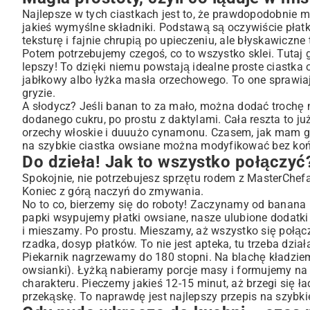
Do dzieła! Jak to wszystko połączyć?
Najlepsze w tych ciastkach jest to, że prawdopodobnie ma
jakieś wymyślne składniki. Podstawą są oczywiście płatk
Gdy nuda wkracza do kuchni – czas na wariacje!
teksturę i fajnie chrupią po upieczeniu, ale błyskawiczne 
Ucząc się na błędach (tak, moich!)
Potem potrzebujemy czegoś, co to wszystko sklei. Tutaj g
Nie tylko pyszne, ale i… zdrowe?
lepszy! To dzięki niemu powstają idealne proste ciastka 
jabłkowy albo łyżka masła orzechowego. To one sprawiają
Po prostu spróbuj!
gryzie.
A słodycz? Jeśli banan to za mało, można dodać trochę m
dodanego cukru, po prostu z daktylami. Cała reszta to j
orzechy włoskie i duuużo cynamonu. Czasem, jak mam gor
na szybkie ciastka owsiane można modyfikować bez koń
Do dzieła! Jak to wszystko połączyć
Spokojnie, nie potrzebujesz sprzętu rodem z MasterChefa.
Koniec z górą naczyń do zmywania.
No to co, bierzemy się do roboty! Zaczynamy od banana 
papki wsypujemy płatki owsiane, nasze ulubione dodatki 
i mieszamy. Po prostu. Mieszamy, aż wszystko się połączy
rzadka, dosyp płatków. To nie jest apteka, tu trzeba dzia
Piekarnik nagrzewamy do 180 stopni. Na blachę kładziemy
owsianki). Łyżką nabieramy porcje masy i formujemy na b
charakteru. Pieczemy jakieś 12-15 minut, aż brzegi się 
przekąskę. To naprawdę jest najlepszy przepis na szybk