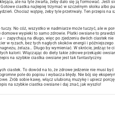
lejąca, ale na tyle zwarta, żeby dało się ją formować. Jeśli s
. Gotowe ciastka najlepiej trzymać w szczelnym słoiku albo p
dzień. Chociaż wątpię, żeby tyle przetrwały. Ten przepis na s
nie tuczy. No cóż, wszystko w nadmiarze może tuczyć, ale w p
je domowe wypieki to samo zdrowie.
Płatki owsiane
to prawdz
u – zapychają na długo, więc po zjedzeniu dwóch ciastek ni
er w ryzach, bez tych nagłych skoków energii i późniejszego 
agnezu, żelaza… Długo by wymieniać. W skrócie, jedząc te ci
ych kalorii. Włączając do diety takie
zdrowe przekąski owsia
rzepis na szybkie ciastka owsiane jest tak fantastyczny.
ych ciastek. To dowód na to, że zdrowe jedzenie nie musi być
 ogromne pole do popisu i wybacza błędy. Nie bój się eksper
we. Zrób sobie kawę, włącz ulubioną muzykę i upiecz porcję 
is na szybkie ciastka owsiane i daj znać, jak wyszło!