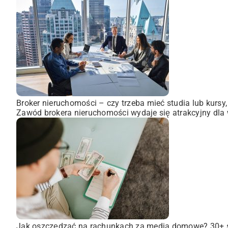
Broker nieruchomości – czy trzeba mieć studia lub kursy
Zawód brokera nieruchomości wydaje się atrakcyjny dla wi
Jak oszczędzać na rachunkach za media domowe? 30+