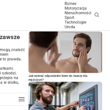
Biznes
Motoryzacja
Nieruchomości
Sport
Technologie
POPULARNE ARTYKUŁY
Uroda
 zawsze
e mogą znaleźć
aniem
e to prawda.
ustkami.
 szkodzi.
Jak wybrać odpowiedni krem do twarzy dla
przepis na
mężczyzn?
a w słoiku,