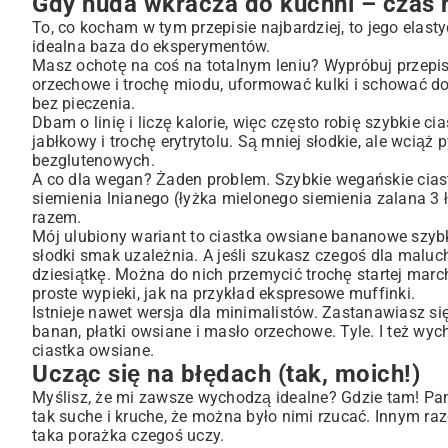
Gdy nuda wkracza do kuchni – czas n
To, co kocham w tym przepisie najbardziej, to jego elas
idealna baza do eksperymentów.
Masz ochotę na coś na totalnym leniu? Wypróbuj przepis 
orzechowe i trochę miodu, uformować kulki i schować d
bez pieczenia
.
Dbam o linię i liczę kalorie, więc często robię szybkie c
jabłkowy i trochę erytrytolu. Są mniej słodkie, ale wciąż
bezglutenowych.
A co dla wegan? Żaden problem. Szybkie wegańskie ciastk
siemienia lnianego (łyżka mielonego siemienia zalana 3
razem.
Mój ulubiony wariant to ciastka owsiane bananowe szybk
słodki smak uzależnia. A jeśli szukasz czegoś dla maluch
dziesiątkę. Można do nich przemycić trochę startej march
proste wypieki, jak na przykład
ekspresowe muffinki
.
Istnieje nawet wersja dla minimalistów. Zastanawiasz się
banan, płatki owsiane i masło orzechowe. Tyle. I też wych
ciastka owsiane.
Ucząc się na błędach (tak, moich!)
Myślisz, że mi zawsze wychodzą idealne? Gdzie tam! Pam
tak suche i kruche, że można było nimi rzucać. Innym raz
taka porażka czegoś uczy.