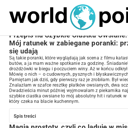
MARIUSZ ŁAMAGA
27.09.2025
NIERUCHOMOŚCI
Przepis na Szybkie Ciastka Owsiane:
Mój ratunek w zabiegane poranki: pr
się udają
Są takie poranki, które wyglądają jak scena z filmu kata
butów, a ja mam ważne spotkanie za godzinę. Śniadanie?
drożdżówki w biegu i poczuciem winy. Aż w końcu odkryła
Mówię o nich – o cudownych, pysznych i błyskawicznych
Pamiętam jak dziś, gdy pierwszy raz je zrobiłam. Był wie
Znalazłam w szafce resztkę płatków owsianych, dwa scz
Dwadzieścia minut później wyjmowałam z piekarnika naj
szybkie ciastka owsiane to mój absolutny hit i ratunek w 
który czeka na blacie kuchennym.
Spis treści
Magia prostoty, czyli co ląduje w mi
Magia prostoty, czyli co ląduje w misce