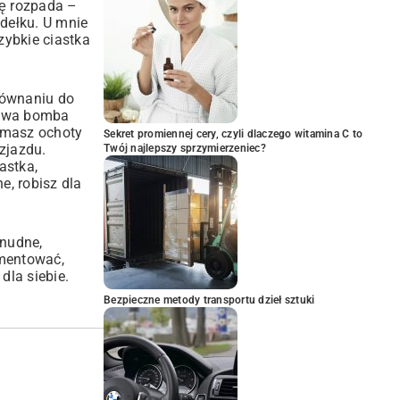
ię rozpada –
udełku. U mnie
zybkie ciastka
orównaniu do
iwa bomba
e masz ochoty
Sekret promiennej cery, czyli dlaczego witamina C to
zjazdu.
Twój najlepszy sprzymierzeniec?
astka,
ne
, robisz dla
 nudne,
ymentować,
dla siebie.
Bezpieczne metody transportu dzieł sztuki