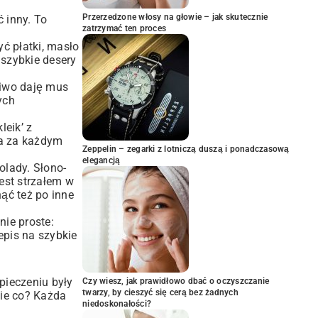
Przerzedzone włosy na głowie – jak skutecznie
 inny. To
zatrzymać ten proces
ć płatki, masło
a
szybkie desery
poiwo daję mus
ych
leik’ z
ła za każdym
Zeppelin – zegarki z lotniczą duszą i ponadczasową
elegancją
olady. Słono-
jest strzałem w
nąć też po inne
nie proste:
epis na szybkie
pieczeniu były
Czy wiesz, jak prawidłowo dbać o oczyszczanie
twarzy, by cieszyć się cerą bez żadnych
cie co? Każda
niedoskonałości?