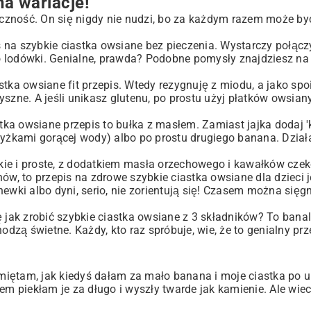
a wariacje!
tyczność. On się nigdy nie nudzi, bo za każdym razem może być
na szybkie ciastka owsiane bez pieczenia. Wystarczy połączy
o lodówki. Genialne, prawda? Podobne pomysły znajdziesz n
iastka owsiane fit przepis. Wtedy rezygnuję z miodu, a jako s
 pyszne. A jeśli unikasz glutenu, po prostu użyj płatków owsian
a owsiane przepis to bułka z masłem. Zamiast jajka dodaj 'k
 łyżkami gorącej wody) albo po prostu drugiego banana. Dzia
ie i proste, z dodatkiem masła orzechowego i kawałków czek
ów, to przepis na zdrowe szybkie ciastka owsiane dla dzieci 
ewki albo dyni, serio, nie zorientują się! Czasem można sięg
 jak zrobić szybkie ciastka owsiane z 3 składników? To banal
odzą świetne. Każdy, kto raz spróbuje, wie, że to genialny prz
iętam, jak kiedyś dałam za mało banana i moje ciastka po u
em piekłam je za długo i wyszły twarde jak kamienie. Ale wie