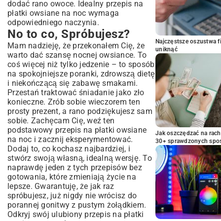
dodać rano owoce. Idealny przepis na
płatki owsiane na noc wymaga
odpowiedniego naczynia.
No to co, Spróbujesz?
Najczęstsze oszustwa f
Mam nadzieję, że przekonałem Cię, że
uniknąć
warto dać szansę nocnej owsiance. To
coś więcej niż tylko jedzenie – to sposób
na spokojniejsze poranki, zdrowszą dietę
i niekończącą się zabawę smakami.
Przestań traktować śniadanie jako zło
konieczne. Zrób sobie wieczorem ten
prosty prezent, a rano podziękujesz sam
sobie. Zachęcam Cię, weź ten
podstawowy przepis na płatki owsiane
Jak oszczędzać na rac
na noc i zacznij eksperymentować.
30+ sprawdzonych sp
Dodaj to, co kochasz najbardziej, i
stwórz swoją własną, idealną wersję. To
naprawdę jeden z tych
przepisów bez
gotowania
, które zmieniają życie na
lepsze. Gwarantuję, że jak raz
spróbujesz, już nigdy nie wrócisz do
porannej gonitwy z pustym żołądkiem.
Odkryj swój ulubiony przepis na płatki