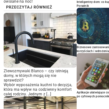
owsiane na noc!
Inteligentny dom: co k
Poradnik
PRZECZYTAJ RÓWNIEŻ
Biznesowe zastosowani
korzyściach i wdrożeni
Zlewozmywaki Blanco – czy istnieją
domy, w których mogą się nie
sprawdzić?
Wybór wyposażenia kuchni to decyzja,
która ma wpływ na codzienny komfort
Aplikacje ułatwiające c
całej rodziny. Jednym z […]
po cyfrowych pomocni