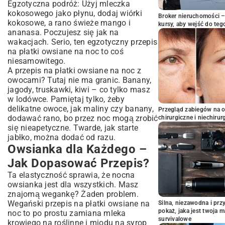
Egzotyczna podróż: Użyj mleczka
kokosowego jako płynu, dodaj wiórki
Broker nieruchomości – 
kokosowe, a rano świeże mango i
kursy, aby wejść do teg
ananasa. Poczujesz się jak na
wakacjach. Serio, ten egzotyczny przepis
na płatki owsiane na noc to coś
niesamowitego.
A przepis na płatki owsiane na noc z
owocami? Tutaj nie ma granic. Banany,
jagody, truskawki, kiwi – co tylko masz
w lodówce. Pamiętaj tylko, żeby
delikatne owoce, jak maliny czy banany,
Przegląd zabiegów na 
dodawać rano, bo przez noc mogą zrobić
chirurgiczne i niechirur
się nieapetyczne. Twarde, jak starte
jabłko, można dodać od razu.
Owsianka dla Każdego –
Jak Dopasować Przepis?
Ta elastyczność sprawia, że nocna
owsianka jest dla wszystkich. Masz
znajomą wegankę? Żaden problem.
Wegański przepis na płatki owsiane na
Silna, niezawodna i pr
pokaż, jaka jest twoja 
noc to po prostu zamiana mleka
survivalowe
krowiego na roślinne i miodu na syrop