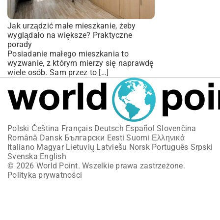
Jak urządzić małe mieszkanie, żeby
wyglądało na większe? Praktyczne
porady
Posiadanie małego mieszkania to
wyzwanie, z którym mierzy się naprawdę
wiele osób. Sam przez to […]
Polski
Čeština
Français
Deutsch
Español
Slovenčina
Română
Dansk
Български
Eesti
Suomi
Ελληνικά
Italiano
Magyar
Lietuvių
Latviešu
Norsk
Português
Srpski
Svenska
English
© 2026 World Point. Wszelkie prawa zastrzeżone.
Polityka prywatności