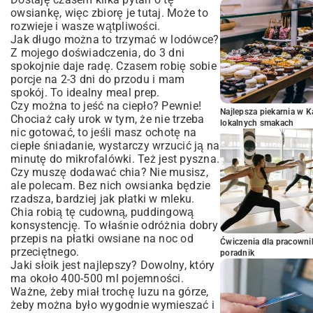
owsiankę, więc zbiorę je tutaj. Może to
rozwieje i wasze wątpliwości.
Jak długo można to trzymać w lodówce?
Z mojego doświadczenia, do 3 dni
spokojnie daje radę. Czasem robię sobie
porcje na 2-3 dni do przodu i mam
spokój. To idealny meal prep.
Czy można to jeść na ciepło? Pewnie!
Najlepsza piekarnia w 
Chociaż cały urok w tym, że nie trzeba
lokalnych smakach
nic gotować, to jeśli masz ochotę na
ciepłe śniadanie, wystarczy wrzucić ją na
minutę do mikrofalówki. Też jest pyszna.
Czy muszę dodawać chia? Nie musisz,
ale polecam. Bez nich owsianka będzie
rzadsza, bardziej jak płatki w mleku.
Chia robią tę cudowną, puddingową
konsystencję. To właśnie odróżnia dobry
przepis na płatki owsiane na noc od
Ćwiczenia dla pracown
przeciętnego.
poradnik
Jaki słoik jest najlepszy? Dowolny, który
ma około 400-500 ml pojemności.
Ważne, żeby miał trochę luzu na górze,
żeby można było wygodnie wymieszać i