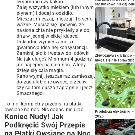
cynamonu czy kakao.
stosunkowo niskiej cen
Zalej wszystko mlekiem (lub innym
płynem) i dodaj słodzidło.
Mieszaj, mieszaj, mieszaj! To serio
ważne. Musisz się upewnić, że
nasiona chia nie przykleiły się do
dna w jednej wielkiej klusce.
Dokładne wymieszanie to
gwarancja idealnej konsystencji.
Zamknij słoik i wstaw do lodówki.
Zlewozmywaki Blanco – 
Na jak długo? Minimum 4 godziny,
mogą się nie sprawdzić
ale najlepiej na cała noc. Wtedy
dzieje się cała magia.
Rano wyjmij, jeszcze raz zamieszaj,
dorzuć ulubione owoce, orzechy,
czy co tam dusza zapragnie i jedz!
Smacznego!
To mój kompletny przepis na płatki
owsiane na noc. Nic dodać, nic ująć.
Produkcja elektroniki – 
Koniec Nudy! Jak
2026
Podkręcić Swój Przepis
na Płatki Owsiane na Noc