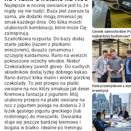
Najlepsze w nocnej owsiance jest to, że
nigdy się nie nudzi. Baza jest zawsze ta
sama, ale dodatki mogą zmieniać jej
smak każdego dnia. Oto kilka moich
ulubionych kombinacji, które może Cię
Cennik samochodów Por
zainspirują.
najbardziej budżetowe?
Szarlotkowa rozpusta: Do bazy dodaj
starte jabłko (razem z płatkami
wieczorem), duuużo cynamonu i
szczyptę kardamonu. Rano na wierzch
pokruszone orzechy włoskie. Niebo!
Czekoladowy zawrót głowy: Do suchych
składników dodaj łyżkę dobrego kakao.
Rano dorzuć kilka malin i wiórki gorzkiej
czekolady. To jest przepis na płatki
Hale przemysłowe a wyt
owsiane na noc który smakuje jak deser.
inwestycji
Kremowa fantazja z jogurtem: Mój
ulubiony
przepis na płatki owsiane na
noc z jogurtem
polega na dodaniu 2-3
łyżek gęstego jogurtu greckiego (lub
roślinnego) do mieszanki. Owsianka
staje się jeszcze bardziej kremowa i
bogata w białko. Idealne po treningu.