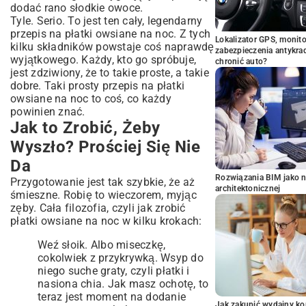
dodać rano słodkie owoce.
Tyle. Serio. To jest ten cały, legendarny
przepis na płatki owsiane na noc. Z tych
Lokalizator GPS, monito
kilku składników powstaje coś naprawdę
zabezpieczenia antykra
wyjątkowego. Każdy, kto go spróbuje,
chronić auto?
jest zdziwiony, że to takie proste, a takie
dobre. Taki prosty przepis na płatki
owsiane na noc to coś, co każdy
powinien znać.
Jak to Zrobić, Żeby
Wyszło? Prościej Się Nie
Da
Rozwiązania BIM jako n
Przygotowanie jest tak szybkie, że aż
architektonicznej
śmieszne. Robię to wieczorem, myjąc
zęby. Cała filozofia, czyli jak zrobić
płatki owsiane na noc w kilku krokach:
Weź słoik. Albo miseczkę,
cokolwiek z przykrywką. Wsyp do
niego suche graty, czyli płatki i
nasiona chia. Jak masz ochotę, to
teraz jest moment na dodanie
Jak zakupić wydajny ko