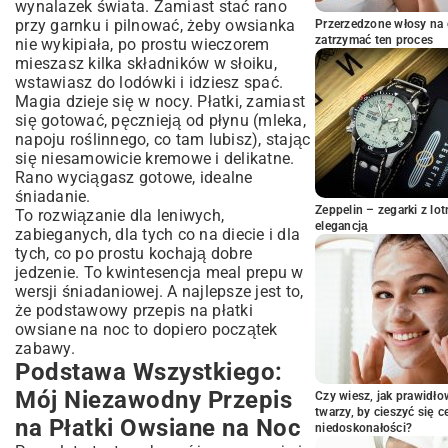
Nie Da
wynalazek świata. Zamiast stać rano
przy garnku i pilnować, żeby owsianka
Koniec Nudy! Jak Podkręcić Swój
Przerzedzone włosy na 
zatrzymać ten proces
nie wykipiała, po prostu wieczorem
Przepis na Płatki Owsiane na Noc
mieszasz kilka składników w słoiku,
Owsianka dla Każdego – Jak
wstawiasz do lodówki i idziesz spać.
Dopasować Przepis?
Magia dzieje się w nocy. Płatki, zamiast
Nie Tylko Smak, Czyli Co Dobrego Daje
się gotować, pęcznieją od płynu (mleka,
Nam Owsianka
napoju roślinnego, co tam lubisz), stając
Wasze Pytania i Moje Odpowiedzi
się niesamowicie kremowe i delikatne.
Rano wyciągasz gotowe, idealne
No to co, Spróbujesz?
śniadanie.
Zeppelin – zegarki z l
To rozwiązanie dla leniwych,
elegancją
zabieganych, dla tych co na diecie i dla
tych, co po prostu kochają dobre
jedzenie. To kwintesencja meal prepu w
wersji śniadaniowej. A najlepsze jest to,
że podstawowy przepis na płatki
owsiane na noc to dopiero początek
zabawy.
Podstawa Wszystkiego:
Mój Niezawodny Przepis
Czy wiesz, jak prawidł
twarzy, by cieszyć się 
na Płatki Owsiane na Noc
niedoskonałości?