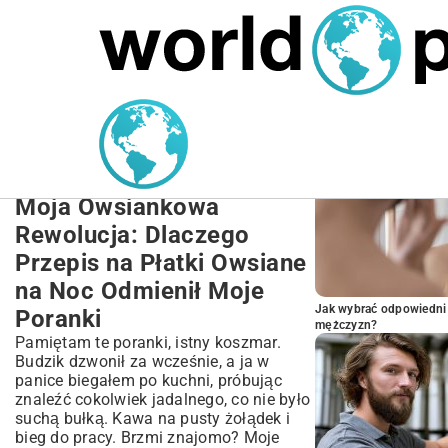
MARIUSZ ŁAMAGA
27.09.2025
NIERUCHOMOŚCI
POPULARNE A
Przepis na Płatki Owsiane
na Noc – Zdrowe i
Szybkie Śniadanie
Moja Owsiankowa
Rewolucja: Dlaczego
Przepis na Płatki Owsiane
na Noc Odmienił Moje
Jak wybrać odpowiedni 
Poranki
mężczyzn?
Pamiętam te poranki, istny koszmar.
Budzik dzwonił za wcześnie, a ja w
panice biegałem po kuchni, próbując
znaleźć cokolwiek jadalnego, co nie było
suchą bułką. Kawa na pusty żołądek i
bieg do pracy. Brzmi znajomo? Moje