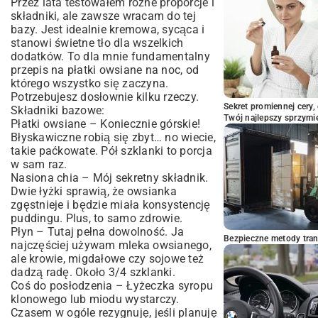
Przez lata testowałem różne proporcje i
składniki, ale zawsze wracam do tej
bazy. Jest idealnie kremowa, sycąca i
stanowi świetne tło dla wszelkich
dodatków. To dla mnie fundamentalny
przepis na płatki owsiane na noc, od
którego wszystko się zaczyna.
Potrzebujesz dosłownie kilku rzeczy.
Sekret promiennej cery,
Składniki bazowe:
Twój najlepszy sprzymi
Płatki owsiane – Koniecznie górskie!
Błyskawiczne robią się zbyt… no wiecie,
takie paćkowate. Pół szklanki to porcja
w sam raz.
Nasiona chia – Mój sekretny składnik.
Dwie łyżki sprawią, że owsianka
zgęstnieje i będzie miała konsystencję
puddingu. Plus, to samo zdrowie.
Płyn – Tutaj pełna dowolność. Ja
Bezpieczne metody trans
najczęściej używam mleka owsianego,
ale krowie, migdałowe czy sojowe też
dadzą radę. Około 3/4 szklanki.
Coś do posłodzenia – Łyżeczka syropu
klonowego lub miodu wystarczy.
Czasem w ogóle rezygnuję, jeśli planuję