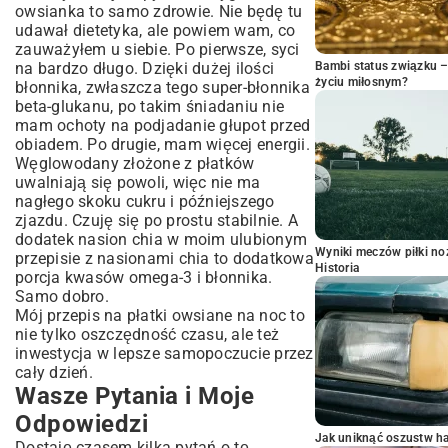
owsianka to samo zdrowie. Nie będę tu
udawał dietetyka, ale powiem wam, co
zauważyłem u siebie. Po pierwsze, syci
na bardzo długo. Dzięki dużej ilości
Bambi status związku 
życiu miłosnym?
błonnika, zwłaszcza tego super-błonnika
beta-glukanu, po takim śniadaniu nie
mam ochoty na podjadanie głupot przed
obiadem. Po drugie, mam więcej energii.
Węglowodany złożone z płatków
uwalniają się powoli, więc nie ma
nagłego skoku cukru i późniejszego
zjazdu. Czuję się po prostu stabilnie. A
dodatek nasion chia w moim ulubionym
Wyniki meczów piłki noż
przepisie z nasionami chia to dodatkowa
Historia
porcja kwasów omega-3 i błonnika.
Samo dobro.
Mój przepis na płatki owsiane na noc to
nie tylko oszczędność czasu, ale też
inwestycja w lepsze samopoczucie przez
cały dzień.
Wasze Pytania i Moje
Odpowiedzi
Jak uniknąć oszustw h
Dostaję czasem kilka pytań o tę