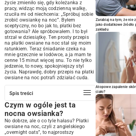
życie zmieniło się, gdy koleżanka z
pracy, widząc moją codzienną walkę,
rzuciła mi od niechcenia: „Spróbuj sobie
zrobić owsiankę na noc”. Byłem
Zarabiaj na tym, że ni
jako dodatkowe źródło 
sceptyczny, no bo jak to, płatki bez
zakładu
gotowania? Ale spróbowałem. I to był
strzał w dziesiątkę. Ten prosty przepis
na płatki owsiane na noc stał się moim
ratunkiem. Teraz śniadanie czeka na
mnie grzecznie w lodówce, a ja mam te
cenne 15 minut więcej snu. To nie tylko
jedzenie, to nowy, spokojniejszy styl
życia. Naprawdę, dobry przepis na płatki
owsiane na noc potrafi zdziałać cuda.
Atopowe zapalenie skór
ciało?
Spis treści
Czym w ogóle jest ta
Czym w ogóle jest ta nocna owsianka?
Podstawa Wszystkiego: Mój
nocna owsianka?
Niezawodny Przepis na Płatki Owsiane
No dobrze, ale o co tyle hałasu? Płatki
na Noc
owsiane na noc, czyli z angielskiego
Jak to Zrobić, Żeby Wyszło? Prościej Się
„overnight oats”, to najprostszy