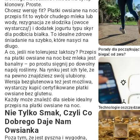
klonowy. Proste.
Chcesz wersję fit? Płatki owsiane na noc
przepis fit to wybór chudego mleka lub
wody, rezygnacja ze słodzika (owoce
wystarczą!) i dodatek jogurtu typu skyr
dla podbicia białka. To idealne
zdrowe
śniadanie na szybko
, które nasyci na
długo.
Porady dla początkując
A co, jeśli nie tolerujesz laktozy? Przepis
biegać od zera?
na płatki owsiane na noc bez mleka jest
banalny – po prostu sięgnij po dowolny
napój roślinny. Na rynku jest ich tyle, że
na pewno znajdziesz swój ulubiony.
Wersja bezglutenowa też jest możliwa,
wystarczy kupić certyfikowane płatki
owsiane bez glutenu.
Każdy może znaleźć dla siebie idealny
przepis na płatki owsiane na noc.
Technologie oszczędzan
Nie Tylko Smak, Czyli Co
Dobrego Daje Nam
Owsianka
Poza tym, że jest pyszna i wygodna,