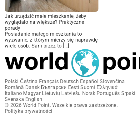
Jak urządzić małe mieszkanie, żeby
wyglądało na większe? Praktyczne
porady
Posiadanie małego mieszkania to
wyzwanie, z którym mierzy się naprawdę
wiele osób. Sam przez to […]
Polski
Čeština
Français
Deutsch
Español
Slovenčina
Română
Dansk
Български
Eesti
Suomi
Ελληνικά
Italiano
Magyar
Lietuvių
Latviešu
Norsk
Português
Srpski
Svenska
English
© 2026 World Point. Wszelkie prawa zastrzeżone.
Polityka prywatności