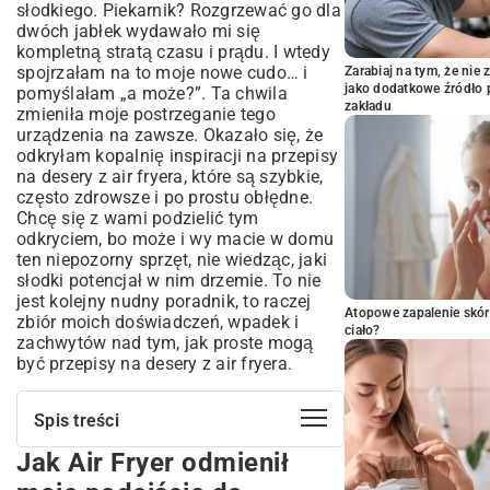
słodkiego. Piekarnik? Rozgrzewać go dla
dwóch jabłek wydawało mi się
kompletną stratą czasu i prądu. I wtedy
spojrzałam na to moje nowe cudo… i
Zarabiaj na tym, że ni
jako dodatkowe źródło 
pomyślałam „a może?”. Ta chwila
zakładu
zmieniła moje postrzeganie tego
urządzenia na zawsze. Okazało się, że
odkryłam kopalnię inspiracji na przepisy
na desery z air fryera, które są szybkie,
często zdrowsze i po prostu obłędne.
Chcę się z wami podzielić tym
odkryciem, bo może i wy macie w domu
ten niepozorny sprzęt, nie wiedząc, jaki
słodki potencjał w nim drzemie. To nie
jest kolejny nudny poradnik, to raczej
Atopowe zapalenie skór
zbiór moich doświadczeń, wpadek i
ciało?
zachwytów nad tym, jak proste mogą
być przepisy na desery z air fryera.
Spis treści
Jak Air Fryer odmienił
Jak Air Fryer odmienił moje podejście do
słodkości