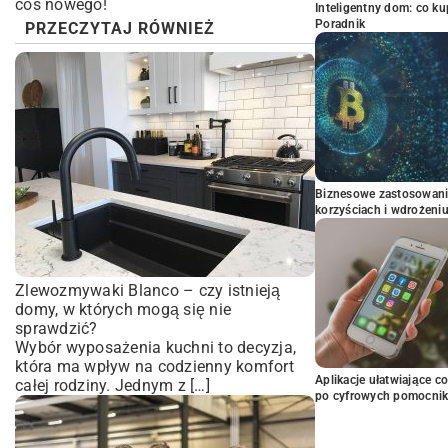
coś nowego!
Inteligentny dom: co k
Poradnik
PRZECZYTAJ RÓWNIEŻ
Biznesowe zastosowani
korzyściach i wdrożeni
Zlewozmywaki Blanco – czy istnieją
domy, w których mogą się nie
sprawdzić?
Wybór wyposażenia kuchni to decyzja,
która ma wpływ na codzienny komfort
Aplikacje ułatwiające c
całej rodziny. Jednym z […]
po cyfrowych pomocni