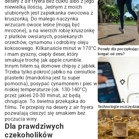
desery z air fryera bez cukru albo z jego
niewielką ilością. Jednym z moich
ulubionych jest zapiekanka owocowa z
kruszonką. Do małego naczynka
wrzucam owoce leśne (mogą być
mrożone), a na wierzch robię kruszonkę
z płatków owsianych, posiekanych
orzechów, cynamonu i odrobiny oleju
kokosowego. Kilkanaście minut w 170°C
Porady dla początkując
i mam pyszny, ciepły deser, który
biegać od zera?
smakuje trochę jak
apple crumble
.
Innym hitem są domowe chipsy z jabłek.
Trzeba tylko pokroić jabłko na cieniutkie
plasterki (mandolina jest tu super
pomocna), posypać cynamonem i piec w
niskiej temperaturze (ok. 130-140°C)
przez jakieś 20-30 minut, aż będą
chrupiące. To świetna przekąska do
filmu. Te przepisy na desery z air fryera
Technologie oszczędzan
pozwalają cieszyć się smakiem bez
poczucia winy.
Dla prawdziwych
czekoholików