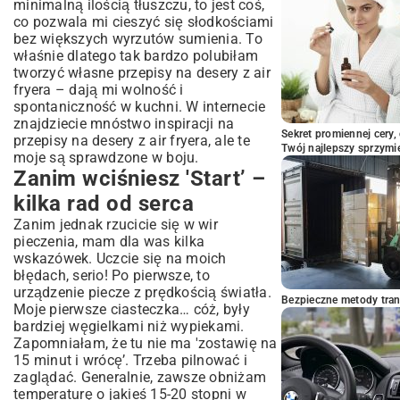
minimalną ilością tłuszczu, to jest coś,
co pozwala mi cieszyć się słodkościami
bez większych wyrzutów sumienia. To
właśnie dlatego tak bardzo polubiłam
tworzyć własne przepisy na desery z air
fryera – dają mi wolność i
spontaniczność w kuchni. W internecie
znajdziecie mnóstwo inspiracji na
Sekret promiennej cery,
przepisy na desery z air fryera, ale te
Twój najlepszy sprzymi
moje są sprawdzone w boju.
Zanim wciśniesz 'Start’ –
kilka rad od serca
Zanim jednak rzucicie się w wir
pieczenia, mam dla was kilka
wskazówek. Uczcie się na moich
błędach, serio! Po pierwsze, to
urządzenie piecze z prędkością światła.
Bezpieczne metody trans
Moje pierwsze ciasteczka… cóż, były
bardziej węgielkami niż wypiekami.
Zapomniałam, że tu nie ma 'zostawię na
15 minut i wrócę’. Trzeba pilnować i
zaglądać. Generalnie, zawsze obniżam
temperaturę o jakieś 15-20 stopni w