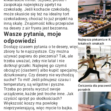
zaspokaja największy apetyt na
czekoladę. Jeśli kochacie czekoladę,
może skusicie się też na
idealny tort
czekoladowy
, chociaż to już projekt na
inną skalę. Znajomość kilku przepisów
na desery z air fryera jest bezcenna.
Wasze pytania, moje
odpowiedzi
Najlepsza piekarnia w 
lokalnych smakach
Dostaję czasem pytania o te desery, więc
zbiorę tu te najczęstsze. Czy można
używać papieru do pieczenia? Tak, ale
trzeba uważać, żeby nie latał i nie
dotknął grzałki. Najlepiej go czymś
obciążyć (ciastem!) albo kupić specjalny,
dziurkowany. Czy desery nie wychodzą
suche? To mit! Jeśli pilnujesz czasu i
temperatury, są wilgotne i pyszne.
Ćwiczenia dla pracown
Trzeba po prostu wyczuć swoje
poradnik
urządzenie, każde jest troche inne. Jak
czyścić sprzęt po słodkościach?
Większość koszy ma powłokę
nieprzywierającą, więc mycie to bajka.