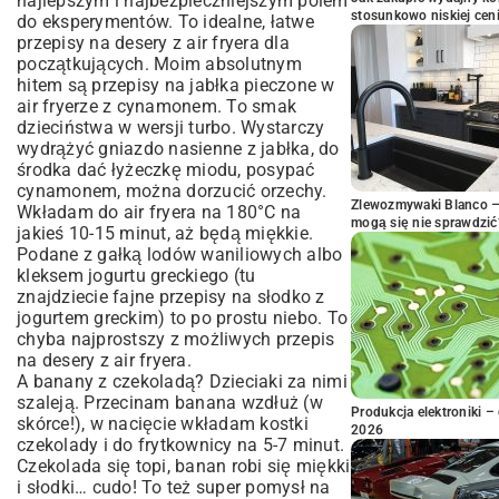
najlepszym i najbezpieczniejszym polem
stosunkowo niskiej cen
do eksperymentów. To idealne, łatwe
przepisy na desery z air fryera dla
początkujących. Moim absolutnym
hitem są przepisy na jabłka pieczone w
air fryerze z cynamonem. To smak
dzieciństwa w wersji turbo. Wystarczy
wydrążyć gniazdo nasienne z jabłka, do
środka dać łyżeczkę miodu, posypać
cynamonem, można dorzucić orzechy.
Zlewozmywaki Blanco – 
Wkładam do air fryera na 180°C na
mogą się nie sprawdzić
jakieś 10-15 minut, aż będą miękkie.
Podane z gałką lodów waniliowych albo
kleksem jogurtu greckiego (tu
znajdziecie fajne
przepisy na słodko z
jogurtem greckim
) to po prostu niebo. To
chyba najprostszy z możliwych przepis
na desery z air fryera.
A banany z czekoladą? Dzieciaki za nimi
szaleją. Przecinam banana wzdłuż (w
Produkcja elektroniki – 
skórce!), w nacięcie wkładam kostki
2026
czekolady i do frytkownicy na 5-7 minut.
Czekolada się topi, banan robi się miękki
i słodki… cudo! To też super pomysł na