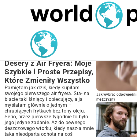
MARIUSZ ŁAMAGA
27.09.2025
NIERUCHOMOŚCI
POPULARNE A
Przepisy na Desery z Air
Fryera: Szybkie, Łatwe,
Zdrowe Słodkości
Desery z Air Fryera: Moje
Szybkie i Proste Przepisy,
Które Zmieniły Wszystko
Pamiętam jak dziś, kiedy kupiłam
swojego pierwszego air fryera. Stał na
Jak wybrać odpowiedni 
blacie taki lśniący i obiecujący, a ja
mężczyzn?
myślałam głównie o jednym –
chrupiących frytkach bez tony oleju.
Serio, przez pierwsze tygodnie to było
jego jedyne zadanie. Aż do pewnego
deszczowego wtorku, kiedy naszła mnie
taka nieodparta ochota na coś