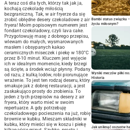
A teraz coś dla tych, którzy tak jak ja,
kochają czekoladę miłością
bezgraniczną. Tak, w air fryerze da się
zrobić obłędne desery czekoladowe z air
Bambi status związku 
życiu miłosnym?
fryera! Moim popisowym numerem jest
fondant czekoladowy, czyli lava cake.
Przygotowuję masę z dobrego przepisu,
wlewam do małych, wysmarowanych
masłem i obsypanych kakao
ceramicznych miseczek i piekę w 180°C
przez 8-10 minut. Kluczem jest wyjęcie
ich w idealnym momencie, kiedy brzegi
są ścięte, a środek wciąż płynny. Podany
Wyniki meczów piłki noż
od razu, z kulką lodów, robi piorunujące
Historia
wrażenie. To jest ten rodzaj deseru, który
smakuje jak z dobrej restauracji, a jest
zaskakująco prosty do zrobienia. To
jeden z tych przepisów na desery z air
fryera, który warto mieć w swoim
repertuarze. A gdy potrzebuję
czekoladowego pocieszenia na już, robię
brownie w kubku. Mieszam składniki w
kubku, który mieści się w koszu i piekę
Jak uniknąć oszustw h
kilkanaście minut. Szybko, prosto i