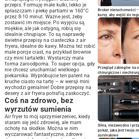
przepis. Formuję małe kulki, lekko je
spłaszczam i piekę partiami w 160°C
Broker nieruchomości – 
kursy, aby wejść do teg
przez 8-10 minut. Ważne jest, żeby
zostawić im miejsce. Po wyjęciu są
miękkie, ale jak ostygną, robią się
idealnie chrupiące. To są naprawdę
świetne przepisy na ciasteczka z air
fryera, idealne do kawy. Można też robić
małe porcje ciast, na przykład brownie
czy mini tartaletki. Wystarczy mała
forma żaroodporna. To super opcja, gdy
Przegląd zabiegów na 
nie chcesz uruchamiać wielkiego
chirurgiczne i niechirur
piekarnika. Wypróbujcie ten patent na
kruche ciasto na tartę
– w wersji mini
wychodzi genialnie! Dobre przepisy na
desery z air fryera potrafią zaskoczyć.
Coś na zdrowo, bez
wyrzutów sumienia
Air fryer to mój sprzymierzeniec, kiedy
staram się jeść zdrowiej, ale mam
Silna, niezawodna i pr
ochotę na słodkie. Można w nim
pokaż, jaka jest twoja 
wyczarować fantastyczne, zdrowe
survivalowe