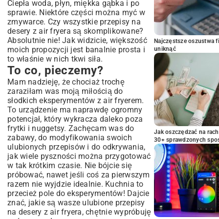
Ciepła woda, płyn, miękka gąbka i po
sprawie. Niektóre części można myć w
zmywarce. Czy wszystkie przepisy na
desery z air fryera są skomplikowane?
Absolutnie nie! Jak widzicie, większość
Najczęstsze oszustwa f
moich propozycji jest banalnie prosta i
uniknąć
to właśnie w nich tkwi siła.
To co, pieczemy?
Mam nadzieję, że chociaż trochę
zaraziłam was moją miłością do
słodkich eksperymentów z air fryerem.
To urządzenie ma naprawdę ogromny
potencjał, który wykracza daleko poza
frytki i nuggetsy. Zachęcam was do
Jak oszczędzać na rac
zabawy, do modyfikowania swoich
30+ sprawdzonych sp
ulubionych przepisów i do odkrywania,
jak wiele pyszności można przygotować
w tak krótkim czasie. Nie bójcie się
próbować, nawet jeśli coś za pierwszym
razem nie wyjdzie idealnie. Kuchnia to
przecież pole do eksperymentów! Dajcie
znać, jakie są wasze ulubione przepisy
na desery z air fryera, chętnie wypróbuję