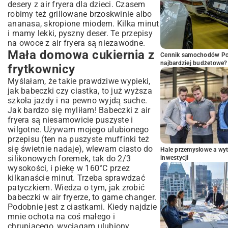
desery z air fryera dla dzieci. Czasem
robimy też grillowane brzoskwinie albo
ananasa, skropione miodem. Kilka minut
i mamy lekki, pyszny deser. Te przepisy
na owoce z air fryera są niezawodne.
Mała domowa cukiernia z
Cennik samochodów Por
najbardziej budżetowe?
frytkownicy
Myślałam, że takie prawdziwe wypieki,
jak babeczki czy ciastka, to już wyższa
szkoła jazdy i na pewno wyjdą suche.
Jak bardzo się myliłam! Babeczki z air
fryera są niesamowicie puszyste i
wilgotne. Używam mojego ulubionego
przepisu (ten na
puszyste muffinki
też
się świetnie nadaje), wlewam ciasto do
Hale przemysłowe a wyt
silikonowych foremek, tak do 2/3
inwestycji
wysokości, i piekę w 160°C przez
kilkanaście minut. Trzeba sprawdzać
patyczkiem. Wiedza o tym, jak zrobić
babeczki w air fryerze, to game changer.
Podobnie jest z ciastkami. Kiedy najdzie
mnie ochota na coś małego i
chrupiącego, wyciągam ulubiony