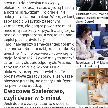
stosunku do przepisu na zwykły
piekarnik i skracam czas o jedną trzecią,
a potem sprawdzam. Po drugie, nie
Lokalizator GPS, monito
pakujcie kosza na maksa. Wiem, że kusi,
zabezpieczenia antykra
żeby zrobić wszystko za jednym
chronić auto?
zamachem, ale gorące powietrze musi
mieć miejsce, żeby krążyć. Inaczej część
będzie niedopieczona, a część spalona.
Lepiej piec na dwie tury.
I mój największy game-changer: foremki
silikonowe. Na babeczki, małe ciasta. Są
genialne. Nic nie przywiera, łatwo się je
myje. Można też używać małych naczyń
ceramicznych, żaroodpornych. Ważne,
Rozwiązania BIM jako n
żeby zmieściły się w koszu i nie
architektonicznej
blokowały przepływu powietrza. Te
podstawowe zasady sprawią, że wasze
pierwsze przepisy na desery z air fryera
na pewno się udadzą.
Owocowe Szaleństwo,
czyli deser w 5 minut
Jeśli dopiero zaczynacie, to owoce są
Jak zakupić wydajny ko