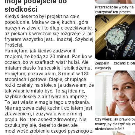
moje podejście do
Zanim wciśniesz 'Start’ – kilka rad od
słodkości
Przerzedzone włosy na 
serca
zatrzymać ten proces
Kiedyś deser to był projekt na całe
Owocowe Szaleństwo, czyli deser w 5
popołudnie. Mąka w całej kuchni, góra
minut
naczyń w zlewie i to długie oczekiwanie,
Mała domowa cukiernia z frytkownicy
aż piekarnik wreszcie się rozgrzeje. Z air
Coś na zdrowo, bez wyrzutów sumienia
fryerem wszystko jest… inaczej. Szybciej.
Prościej.
Dla prawdziwych czekoholików
Pamiętam, jak kiedyś zadzwonili
Wasze pytania, moje odpowiedzi
znajomi, że będą za 20 minut. Panika w
To co, pieczemy?
oczach, bo w szafkach wiatr hulał. Ale
Zeppelin – zegarki z l
miałam ciasto francuskie i słoik dżemu.
elegancją
Pocięłam, pozawijałam, 8 minut w 180
stopniach i gotowe! Ciepłe, chrupiące
rożki czekały na stole, a ja udawałam, że
tak właśnie miało być. To są idealne,
szybkie desery z air fryera na imprezę!
To jest właśnie magia tego urządzenia.
Nie nagrzewa całej kuchni, co latem jest
zbawieniem, i zużywa o wiele mniej
prądu. No i ten aspekt zdrowotny. Nie
Czy wiesz, jak prawidł
twarzy, by cieszyć się 
oszukujmy się, deser to deser, ale
niedoskonałości?
możliwość zrobienia czegoś pysznego z