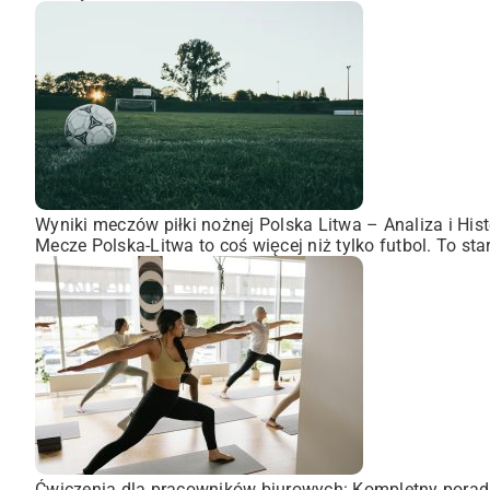
Wyniki meczów piłki nożnej Polska Litwa – Analiza i Hist
Mecze Polska-Litwa to coś więcej niż tylko futbol. To st
Ćwiczenia dla pracowników biurowych: Kompletny porad