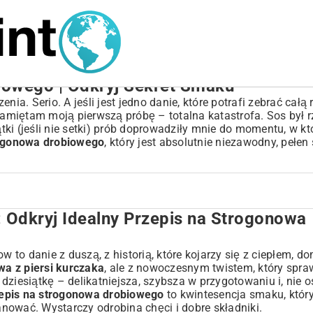
iowego | Odkryj Sekret Smaku
ia. Serio. A jeśli jest jedno danie, które potrafi zebrać całą 
 Pamiętam moją pierwszą próbę – totalna katastrofa. Sos był r
iątki (jeśli nie setki) prób doprowadziły mnie do momentu, w 
rogonowa drobiowego
, który jest absolutnie niezawodny, pełen
Odkryj Idealny Przepis na Strogonowa
epis na Strogonowa Drobiowego
ki i Przygotowanie
to danie z duszą, z historią, które kojarzy się z ciepłem, d
riacji
wa z piersi kurczaka
, ale z nowoczesnym twistem, który spraw
w dziesiątkę – delikatniejsza, szybsza w przygotowaniu i, nie 
nuj Techniki Gotowania
epis na strogonowa drobiowego
to kwintesencja smaku, któr
panować. Wystarczy odrobina chęci i dobre składniki.