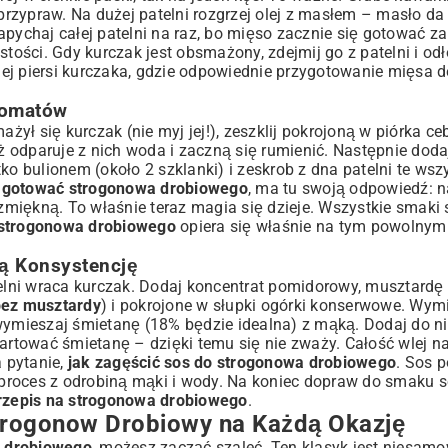
 przypraw. Na dużej patelni rozgrzej olej z masłem – masło da 
apychaj całej patelni na raz, bo mięso zacznie się gotować z
stości. Gdy kurczak jest obsmażony, zdejmij go z patelni i od
ej piersi kurczaka
, gdzie odpowiednie przygotowanie mięsa d
romatów
ażył się kurczak (nie myj jej!), zeszklij pokrojoną w piórka ce
aż odparuje z nich woda i zaczną się rumienić. Następnie dod
ko bulionem (około 2 szklanki) i zeskrob z dna patelni te wsz
u gotować strogonowa drobiowego
, ma tu swoją odpowiedź: n
iękną. To właśnie teraz magia się dzieje. Wszystkie smaki s
strogonowa drobiowego
opiera się właśnie na tym powolny
ną Konsystencję
elni wraca kurczak. Dodaj koncentrat pomidorowy, musztardę (j
bez musztardy
) i pokrojone w słupki ogórki konserwowe. Wymi
wymieszaj śmietanę (18% będzie idealna) z mąką. Dodaj do nie
artować śmietanę – dzięki temu się nie zważy. Całość wlej na
 pytanie,
jak zagęścić sos do strogonowa drobiowego
. Sos 
z proces z odrobiną mąki i wody. Na koniec dopraw do smaku s
rzepis na strogonowa drobiowego
.
Strogonow Drobiowy na Każdą Okazję
a drobiowego
, możesz zacząć szaleć. Ten klasyk jest niesamo