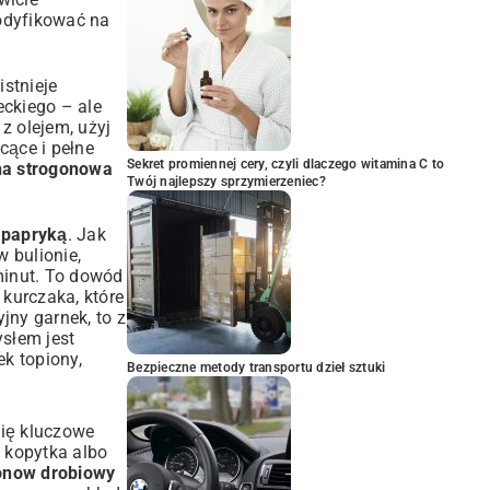
modyfikować na
istnieje
eckiego – ale
z olejem, użyj
cące i pełne
Sekret promiennej cery, czyli dlaczego witamina C to
na strogonowa
Twój najlepszy sprzymierzeniec?
 papryką
. Jak
 bulionie,
minut. To dowód
z kurczaka
, które
yjny garnek, to z
słem jest
ek topiony,
Bezpieczne metody transportu dzieł sztuki
się kluczowe
, kopytka albo
onow drobiowy