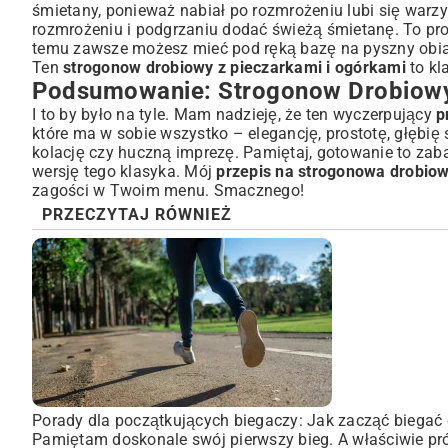
śmietany, ponieważ nabiał po rozmrożeniu lubi się warz
rozmrożeniu i podgrzaniu dodać świeżą śmietanę. To pr
temu zawsze możesz mieć pod ręką bazę na pyszny obi
Ten
strogonow drobiowy z pieczarkami i ogórkami
to kl
Podsumowanie: Strogonow Drobiowy
I to by było na tyle. Mam nadzieję, że ten wyczerpujący
p
które ma w sobie wszystko – elegancję, prostotę, głębię
kolację czy huczną imprezę. Pamiętaj, gotowanie to zab
wersję tego klasyka. Mój
przepis na strogonowa drobio
zagości w Twoim menu. Smacznego!
PRZECZYTAJ RÓWNIEŻ
Porady dla początkujących biegaczy: Jak zacząć biegać 
Pamiętam doskonale swój pierwszy bieg. A właściwie pró