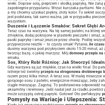
wieki. Dopraw solą, pieprzem i słodką papryką. Nie żałuj
zapobiegnie przypalaniu. Wrzuć kurczaka partiami. Nie z
a my chcemy uzyskać piękny, złoty kolor. To sekret soczy
jest podstawa, tak samo ważna, jak w przypadku
pieczon
wszystkim.
Duszenie i Łączenie Smaków: Sekret Głębi A
Teraz czas na warzywa. Na tej samej patelni, na której sm
zmięknie, dodaj pokrojone w plasterki pieczarki i smaż, 
paski paprykę i smaż jeszcze przez chwilę. Podlej wszyst
przypieczone resztki – to czysty smak! Pytanie,
ile czas
dusimy warzywa pod przykryciem około 15-20 minut, aż zm
tworząc bazę, o jakiej marzysz. Mój
domowy przepis na 
smaku.
Sos, Który Robi Różnicę: Jak Stworzyć Ideal
Gdy warzywa są już miękkie, czas na wielki finał. Do pat
istnieje też świetny
przepis na strogonowa drobiowego 
razem przez kilka minut. A teraz sos. W małej miseczce 
gorącego sosu z patelni, energicznie mieszając, żeby zah
ciągle mieszając. Zagotuj. To podstawowa odpowiedź na
aksamitny i kremowy. Jeśli nadal jest za rzadki, powtór
może szczyptą ostrej papryki. Gotowe! Oto perfekcyjny
p
Pomysły na Wariacje i Ulepszenia: 
Kiedy już opanujesz podstawowy
przepis na strogonow