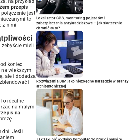
za, na przykład
yżem przepis
–
 połączenie jest
niaczanymi to
Lokalizator GPS, monitoring pojazdów i
zabezpieczenia antykradzieżowe – jak skutecznie
e z nimi
chronić auto?
tpliwości
 żebyście mieli
pod koniec
ej na większym
ą, ale i dodadzą
zblendować i
Rozwiązania BIM jako niezbędne narzędzie w branży
architektonicznej
 To idealne
dgrzać na małym
rzepis na
prezę
.
dni. Jeśli
daniem
Jak zakupić wydajny komputer do pracy i nauki w