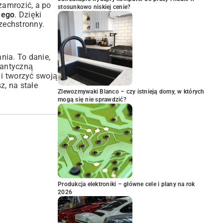
zamrozić, a po
stosunkowo niskiej cenie?
wego
. Dzięki
zechstronny.
nia. To danie,
mantyczną
 i tworzyć swoją
z, na stałe
Zlewozmywaki Blanco – czy istnieją domy, w których
mogą się nie sprawdzić?
Produkcja elektroniki – główne cele i plany na rok
2026