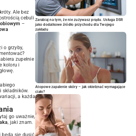
króty. Ale bez
strością cebuli
Zarabiaj na tym, że nie zużywasz prądu. Usługa DSR
robiowym
–
jako dodatkowe źródło przychodu dla Twojego
nowa
zakładu
i o grzyby,
erymentować?
abiera zupełnie
 koloru i
 głowę.
rabiego
Atopowe zapalenie skóry – jak okiełznać wymagające
i składników.
ciało?
ariacji, a każda
ania
ytaj go uważnie,
zaka
, jaki znam.
i będą się dusić