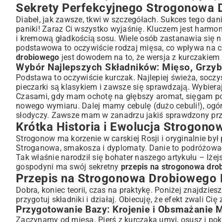
Duszenie i Łączenie Smaków: Sekret Głębi Aromatów
Sekrety Perfekcyjnego Strogonowa D
Sos, Który Robi Różnicę: Jak Stworzyć Idealną Konsystencję
Diabeł, jak zawsze, tkwi w szczegółach. Sukces tego dania
Pomysły na Wariacje i Ulepszenia: Strogonow Drobiowy
paniki! Zaraz Ci wszystko wyjaśnię. Kluczem jest harmo
i kremową gładkością sosu. Wiele osób zastanawia się n
Strogonow Drobiowy w Wersji Light: Lżej, Zdrowiej, Smaczniej
podstawowa to oczywiście rodzaj mięsa, co wpływa na c
Ekspresowy Strogonow Drobiowy: Szybki Obiad dla Zajętych
drobiowego
jest dowodem na to, że wersja z kurczakie
Z Czym Podać Strogonowa Drobiowego? Najlepsze Doda
Wybór Najlepszych Składników: Mięso, Grzyb
Najczęściej Zadawane Pytania o Strogonowa Drobiowe
Podstawa to oczywiście kurczak. Najlepiej świeża, soczyst
Jak Zagęścić Sos do Strogonowa, aby Był Idealny?
pieczarki są klasykiem i zawsze się sprawdzają. Wybieraj
Czasami, gdy mam ochotę na głębszy aromat, sięgam 
Czy Strogonowa Można Przygotować Wcześniej i Odgrzać?
nowego wymiaru. Dalej mamy cebulę (dużo cebuli!), ogór
Porady dotyczące Przechowywania Gotowego Strogonowa 
słodyczy. Zawsze mam w zanadrzu jakiś sprawdzony
pr
Podsumowanie: Strogonow Drobiowy – Danie, Które Za
Krótka Historia i Ewolucja Strogonow
Strogonow ma korzenie w carskiej Rosji i oryginalnie b
Stroganowa, smakosza i dyplomaty. Danie to podróżowało
Tak właśnie narodził się bohater naszego artykułu – lże
gospodyni ma swój sekretny
przepis na strogonowa dro
Przepis na Strogonowa Drobiowego 
Dobra, koniec teorii, czas na praktykę. Poniżej znajdzi
przygotuj składniki i działaj. Obiecuję, że efekt zwali C
Przygotowanie Bazy: Krojenie i Obsmażanie 
Zaczynamy od mięsa. Pierś z kurczaka umyj, osusz i pokr