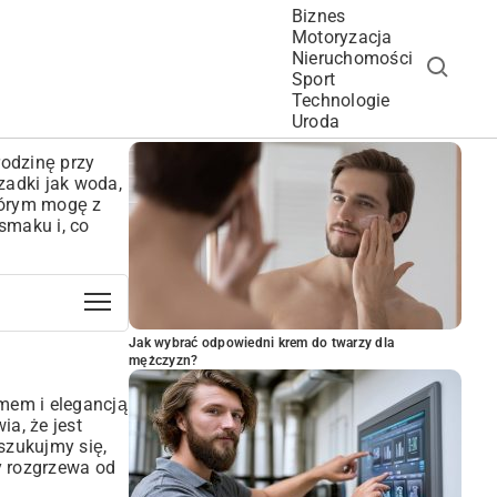
Biznes
Motoryzacja
Nieruchomości
Sport
Technologie
POPULARNE ARTYKUŁY
Uroda
rodzinę przy
zadki jak woda,
którym mogę z
 smaku i, co
Jak wybrać odpowiedni krem do twarzy dla
mężczyzn?
omem i elegancją
ia, że jest
oszukujmy się,
y rozgrzewa od