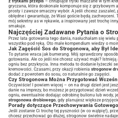
z frytkami przepis
– chrupiące frytki maczane w tym kre
gryczana, która doskonale komponuje się z grzybowym a
prosty i zawsze smaczny wybór. A jeśli chcesz zaszaleć,
obłędne i gwarantuję, że Wasi goście będą zachwyceni.
mój sekretny as w rękawie, a inspirowany jest trochę i
smakuje.
Najczęściej Zadawane Pytania o St
Przez lata gotowania tego dania, nasłuchałam się wielu 
wszystko pod ręką. Oto małe kompendium wiedzy o mo
Jak Zagęścić Sos do Strogonowa, aby Był Ide
To pytanie wraca jak bumerang. Mój sprawdzony sposób 
gotowania. Ale co jeśli nie chcesz używać mąki? Istniej
ogniu bez przykrycia. Inna metoda to dodanie łyżeczki se
kremowości. Czasami, przy okazji robienia
strogonow dr
dodać z powrotem do sosu, co naturalnie go zagęści.
Czy Strogonowa Można Przygotować Wcześnie
Oczywiście! I powiem więcej – on na drugi dzień jest jes
danie na imprezy, bo możesz je przygotować dzień wcze
ogniu, ewentualnie dodając odrobinę bulionu lub wody, jeś
strogonowa drobiowego
, gdy planujesz większe przyjęci
Porady dotyczące Przechowywania Gotoweg
Jeśli zostanie Ci trochę tej pyszności (w co wątpię!), p
chcesz przechować go dłużej, strogonow świetnie nadaje