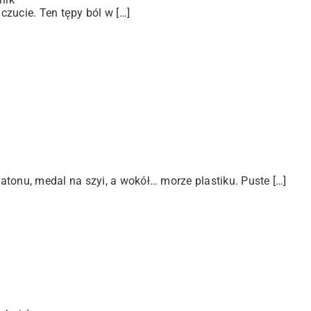
zucie. Ten tępy ból w […]
tonu, medal na szyi, a wokół… morze plastiku. Puste […]