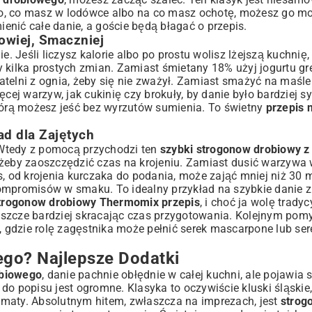
tego, co masz w lodówce albo na co masz ochotę, możesz go 
nić całe danie, a goście będą błagać o przepis.
owiej, Smaczniej
. Jeśli liczysz kalorie albo po prostu wolisz lżejszą kuchnię, 
y kilka prostych zmian. Zamiast śmietany 18% użyj jogurtu gr
telni z ognia, żeby się nie zważył. Zamiast smażyć na maśle 
cej warzyw, jak cukinię czy brokuły, by danie było bardziej sy
którą możesz jeść bez wyrzutów sumienia. To świetny
przepis 
d dla Zajętych
. Wtedy z pomocą przychodzi ten
szybki strogonow drobiowy z
 żeby zaoszczędzić czas na krojeniu. Zamiast dusić warzywa w
s, od krojenia kurczaka do podania, może zająć mniej niż 30 
ompromisów w smaku. To idealny przykład na
szybkie danie 
trogonow drobiowy Thermomix przepis
, i choć ja wolę tradyc
eszcze bardziej skracając czas przygotowania. Kolejnym pomy
, gdzie rolę zagęstnika może pełnić serek mascarpone lub ser
go? Najlepsze Dodatki
obiowego
, danie pachnie obłędnie w całej kuchni, ale pojawia 
e do popisu jest ogromne. Klasyka to oczywiście kluski śląskie
ematy. Absolutnym hitem, zwłaszcza na imprezach, jest
strog