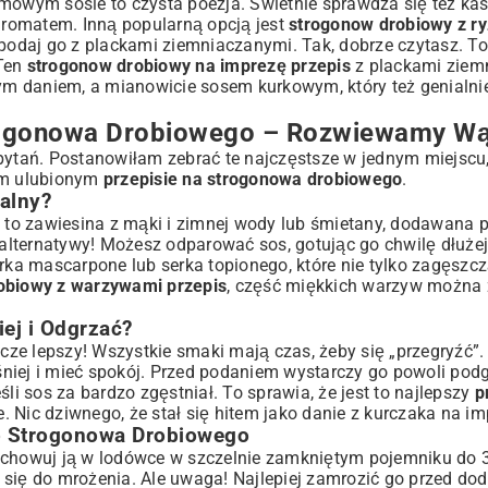
mowym sosie to czysta poezja. Świetnie sprawdza się też kas
romatem. Inną popularną opcją jest
strogonow drobiowy z r
 podaj go z plackami ziemniaczanymi. Tak, dobrze czytasz. To
 Ten
strogonow drobiowy na imprezę przepis
z plackami ziem
nnym daniem, a mianowicie
sosem kurkowym
, który też genialni
rogonowa Drobiowego – Rozwiewamy Wą
pytań. Postanowiłam zebrać te najczęstsze w jednym miejscu,
im ulubionym
przepisie na strogonowa drobiowego
.
alny?
to zawiesina z mąki i zimnej wody lub śmietany, dodawana 
ą alternatywy! Możesz odparować sos, gotując go chwilę dłuż
rka mascarpone lub serka topionego, które nie tylko zagęszcz
obiowy z warzywami przepis
, część miękkich warzyw można 
j i Odgrzać?
zcze lepszy! Wszystkie smaki mają czas, żeby się „przegryźć”.
śniej i mieć spokój. Przed podaniem wystarczy go powoli po
li sos za bardzo zgęstniał. To sprawia, że jest to najlepszy
p
e. Nic dziwnego, że stał się hitem jako
danie z kurczaka na im
o Strogonowa Drobiowego
rzechowuj ją w lodówce w szczelnie zamkniętym pojemniku do 3 
 się do mrożenia. Ale uwaga! Najlepiej zamrozić go przed do