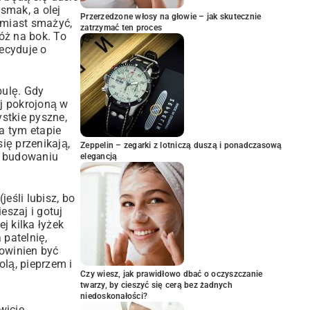
smak, a olej
Przerzedzone włosy na głowie – jak skutecznie
amiast smażyć,
zatrzymać ten proces
łóż na bok. To
ecyduje o
bulę. Gdy
aj pokrojoną w
ystkie pyszne,
a tym etapie
ię przenikają,
Zeppelin – zegarki z lotniczą duszą i ponadczasową
m budowaniu
elegancją
eśli lubisz, bo
eszaj i gotuj
j kilka łyżek
 patelnię,
powinien być
olą, pieprzem i
Czy wiesz, jak prawidłowo dbać o oczyszczanie
twarzy, by cieszyć się cerą bez żadnych
niedoskonałości?
wicie