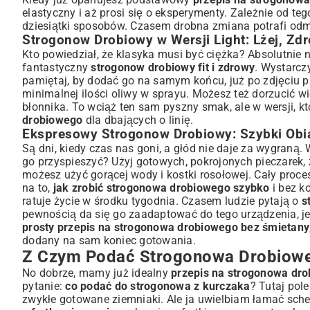
elastyczny i aż prosi się o eksperymenty. Zależnie od 
dziesiątki sposobów. Czasem drobna zmiana potrafi odmie
Strogonow Drobiowy w Wersji Light: Lżej, Zdr
Kto powiedział, że klasyka musi być ciężka? Absolutnie nie
fantastyczny
strogonow drobiowy fit i zdrowy
. Wystarcz
pamiętaj, by dodać go na samym końcu, już po zdjęciu pa
minimalnej ilości oliwy w sprayu. Możesz też dorzucić wię
błonnika. To wciąż ten sam pyszny smak, ale w wersji, 
drobiowego
dla dbających o linię.
Ekspresowy Strogonow Drobiowy: Szybki Obia
Są dni, kiedy czas nas goni, a głód nie daje za wygraną
go przyspieszyć? Użyj gotowych, pokrojonych pieczarek,
możesz użyć gorącej wody i kostki rosołowej. Cały proce
na to,
jak zrobić strogonowa drobiowego szybko
i bez k
ratuje życie w środku tygodnia. Czasem ludzie pytają o
s
pewnością da się go zaadaptować do tego urządzenia, j
prosty przepis na strogonowa drobiowego bez śmietany
dodany na sam koniec gotowania.
Z Czym Podać Strogonowa Drobiowe
No dobrze, mamy już idealny
przepis na strogonowa dr
pytanie:
co podać do strogonowa z kurczaka
? Tutaj pol
zwykłe gotowane ziemniaki. Ale ja uwielbiam łamać sch