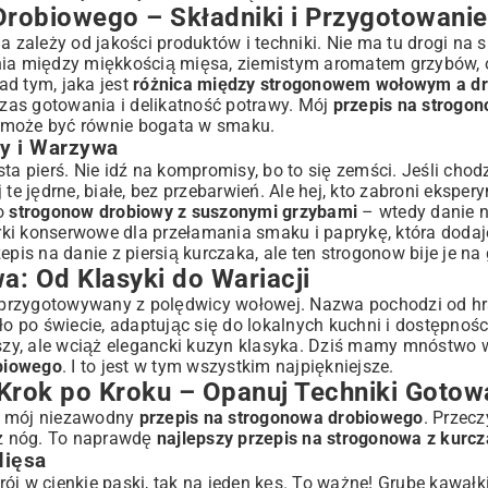
robiowego – Składniki i Przygotowanie
 zależy od jakości produktów i techniki. Nie ma tu drogi na s
 na Każdą Okazję
nia między miękkością mięsa, ziemistym aromatem grzybów, o
ad tym, jaka jest
różnica między strogonowem wołowym a d
zas gotowania i delikatność potrawy. Mój
przepis na strogo
m może być równie bogata w smaku.
tki
y i Warzywa
go – Rozwiewamy Wątpliwości
a pierś. Nie idź na kompromisy, bo to się zemści. Jeśli chodz
 te jędrne, białe, bez przebarwień. Ale hej, kto zabroni eksp
po
strogonow drobiowy z suszonymi grzybami
– wtedy danie n
ki konserwowe dla przełamania smaku i paprykę, która dodaje
Drobiowego
zepis na danie z piersią kurczaka
, ale ten strogonow bije je na
wsze Zachwyca
a: Od Klasyki do Wariacji
ył przygotowywany z polędwicy wołowej. Nazwa pochodzi od h
 po świecie, adaptując się do lokalnych kuchni i dostępnośc
jszy, ale wciąż elegancki kuzyn klasyka. Dziś mamy mnóstwo w
biowego
. I to jest w tym wszystkim najpiękniejsze.
Krok po Kroku – Opanuj Techniki Gotow
esz mój niezawodny
przepis na strogonowa drobiowego
. Przecz
ię z nóg. To naprawdę
najlepszy przepis na strogonowa z kurc
Mięsa
ój w cienkie paski, tak na jeden kęs. To ważne! Grube kawałk