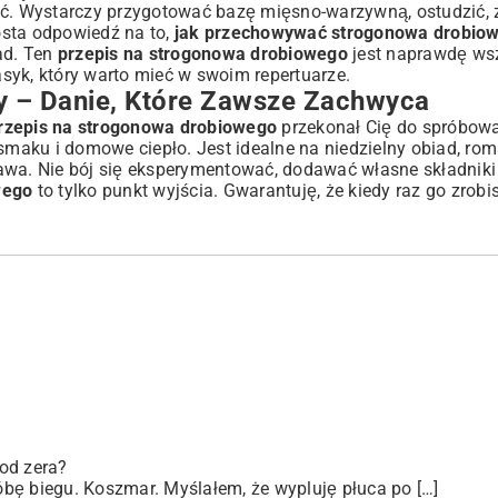
yć. Wystarczy przygotować bazę mięsno-warzywną, ostudzić, 
osta odpowiedź na to,
jak przechowywać strogonowa drobio
ad. Ten
przepis na strogonowa drobiowego
jest naprawdę ws
asyk, który warto mieć w swoim repertuarze.
 – Danie, Które Zawsze Zachwyca
rzepis na strogonowa drobiowego
przekonał Cię do spróbowa
 smaku i domowe ciepło. Jest idealne na niedzielny obiad, ro
awa. Nie bój się eksperymentować, dodawać własne składniki
wego
to tylko punkt wyjścia. Gwarantuję, że kiedy raz go zrobis
od zera?
bę biegu. Koszmar. Myślałem, że wypluję płuca po […]