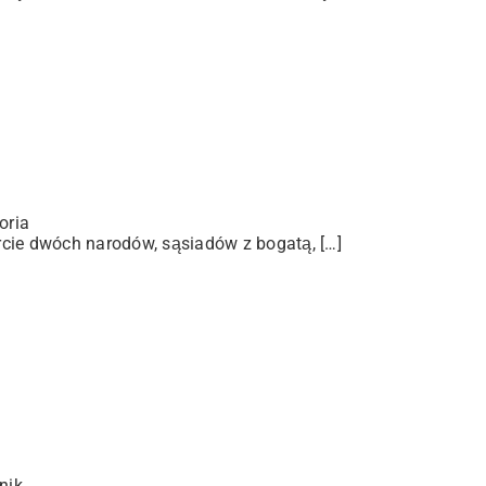
oria
arcie dwóch narodów, sąsiadów z bogatą, […]
nik